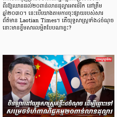
ពីរឱ្យឈានដល់២០ពាន់លានដុល្លារអាម៉េរិក នៅត្រឹម
ឆ្នាំ២០៣០។ នេះបើយោងតាមការចុះផ្សាយរបស់សារ
ព័ត៌មាន Laotian Times។ តើយុទ្ធសាស្ត្រទាំង៤ចំណុច
នោះមានខ្លឹមសារលម្អិតបែបណាខ្លះ?