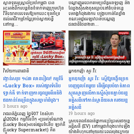
ស្ថានទូតអូស្ត្រាលីប្រចាំកម្ពុជា បាន
បណ្តាញឆបោកតាមប្រព័ន្ធអនឡាញ និង
អះអាងពីការបន្តខិតខំទាក់ទាញក្រុមហ៊ុន
ល្បែងស៊ីសងខុសច្បាប់នៅតំបន់ទន្លេ
វិនិយោគបរទេសឱ្យមកបោះទុនគាំទ្រ
មេគង្គកំពុងរងការ បង្ក្រាប​កាន់តែខ្លាំង
ដល់អាជីវកម្មកែច្នៃគ្រាប់ស្វាយចន្ទី
ខណៈអាជ្ញាធរឡាវបានបណ្តេញ
នៅកម្ព…
ជនជាតិថៃ៣២នា…
វិស័យការពារជាតិ
អ្នកឧកញ៉ា សួរ វីរៈ
រង្វាន់សរុប ១៤៣ លានរៀល! កម្មវិធី
អ្នកឧកញ៉ា សួរ វីរៈ ស្នើឱ្យបង្កើតច្រក
«Lucky Box» របស់ផ្សារទំនើប
ចេញចូលតែមួយ ដើម្បីលុបបំបាត់ភាព
ឡាក់គី ទាក់ទាញការចូលរួមពីអតិថិ
ស្មុគស្មាញលើការស្នើសុំបតភ្ជាប់ចរន្ត
ជនកាន់តែច្រើនក្នុងសប្តាហ៍ដំបូង។
អគ្គិសនីទៅកាន់ស្ថានីយសាករថយន្ត
អគ្គិសនី
3 hours ago
19 hours ago
រាជធានីភ្នំពេញ ថ្ងៃទី07 ខែសីហា
ឆ្នាំ2026៖ កម្មវិធីបើក «ប្រអប់សំណាង
ស្របពេលដែលនិន្នាការប្រើប្រាស់រថយន្ត
(Lucky Box)»របស់ផ្សារទំនើប ឡាក់គី
អគ្គិសនី (EV) នៅកម្ពុជាកំពុងហក់ឡើង
(Lucky Supermarket) គិត
យ៉ាងគំហុកនៅមួយរយៈពេលចុងក្រោយ