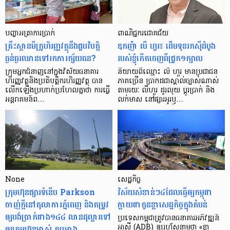
បញ្ហា​អត្រា​ការប្រាក់
ពាណិជ្ជករជោគជ័យ
គ្រឹះស្ថាន​មីក្រូ​ហិរញ្ញវត្ថុ​នឹង​ជួប​វិបត្តិ​
ឧកញ៉ា លី ហួរ៖ ដើមទុនរកស៊ីដំបូង
ធ្ងន់ធ្ងរ​ឈាន​ទៅ​រក​ការ​ក្ស័យធន?
របស់ខ្ញុំកើតចេញពីជ្រូក១ក្បាល
ក្រុម​អ្នក​ជំនាញ​នៅ​ក្នុង​វិស័យ​ធនាគារ
និយាយ​ពី​ឈ្មោះ លី ហួរ មាន​ប្រជាជន​
ហិរញ្ញវត្ថុ​និង​ប្រតិបត្តិករ​ហិរញ្ញ​វត្ថុ បាន​​
ភាគ​ច្រើន ប្រាកដ​ជា​ស្គាល់​ច្បាស់​ណាស់
លើក​ឡើង​ប្រហាក់​ប្រហែល​គ្នា​ថា ការ​ធ្វើ​
តាមរយៈ លីហួរ ដូរ​លុយ ប្តូរ​បា្រក់ និង​
អន្តរាគមន៍​ព…
លក់​មាស នៅ​ផ្សារ​អូរ​ឫ…
None
សេដ្ឋកិច្ច​
ក្រុមហ៊ុនផ្សារទំនើប Parkson
វិស័យ​សំខាន់ៗ​៤​ដែល​ធ្វើ​ឲ្យ​កម្ពុជា​
ចាញ់ក្ដីនៅតុលាការភ្នំពេញ និងតម្រូវ
ក្លាយ​ជា​កូន​ខ្លា​សេដ្ឋកិច្ច​ក្នុង​តំបន់
ឲ្យបង់ប្រាក់ជាង១៤៤ លានដុល្លារទៅ
ប្រទេស​កម្ពុជា​ត្រូវ​បាន​ធនាគារ​អភិវឌ្ឍន៍​
ឲ្យក្រុមហ៊ុនម្ចាស់ គម្រោង
អាស៊ី (ADB) ឲ្យ​រហ័ស​នាមថា «ខ្លា​