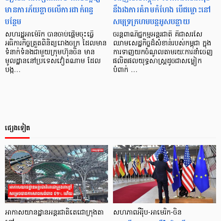
មានការភ័យខ្លាចលើការដាក់ពន្ធ
នឹងរងការគំរាមកំហែង បើជម្លោះនៅ
បន្ថែម
សមុទ្រក្រហមបន្តអូសបន្លាយ
សហរដ្ឋអាម៉េរិក បាន​ចាប់ផ្តើមចុះធ្វើ
ចរន្តពាណិជ្ជកម្មអន្តរជាតិ គឺជាសរសៃ
អធិការកិច្ចត្រួតពិនិត្យរោងចក្រ ដែលមាន
ឈាមសេដ្ឋកិច្ចដ៏សំខាន់របស់កម្ពុជា ក្នុង
ទំនាក់ទំនងជាមួយក្រុមហ៊ុនចិន​ មាន
ការទាញយកចំណូលតាមរយៈការនាំចេញ
មូលដ្ឋាននៅប្រទេសវៀតណាម ដែល​
ផលិតផលយុទ្ធសាស្ត្រដូចជាសម្លៀក
បង្ក…
បំពាក់ …
ផ្សេងទៀត
អាកាសយានដ្ឋានអន្តរជាតិតេជោក្រុងតា
សហភាពអឺរ៉ុប-អាមេរិក-ចិន