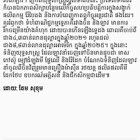
របស់ឡាវ។ ក្រៅពីយុទ្ធសាស្ត្រស្នូលទាំង៤នេះ ប្រទេសទាំងពីរ
ក៏បានឯកភាពសិក្សាបន្ថែមលើកិច្ចសហប្រតិបត្តិការក្នុងសង្វាក់
ផលិតកម្ម រ៉ែបៃតង និងការបំពេញកាតព្វកិច្ចអន្តរជាតិ ផងដែរ។
គួររំឭកថា ទំហំពាណិជ្ជកម្មទ្វេភាគីរវាងចិន និងឡាវ មានការ
រីកចម្រើនយ៉ាងគំហុក ដោយបានកើនឡើងទ្វេដង ពោលគឺចាប់ពី
ជាង៤,៣ពាន់លានដុល្លារក្នុងឆ្នាំ២០២១ រហូតដល់
ជាង៨,៨ពាន់លានដុល្លារអាម៉េរិក ក្នុងឆ្នាំ២០២៥។ ក្នុងនោះ
ទំនិញយុទ្ធសាស្ត្រ ដែលឡាវនាំចេញទៅចិនមានដូចជា មាស
កៅស៊ូ ម្សៅដំឡូងមី ផ្លែឈើ និងរ៉ែដែក ចំណែកឯទំនិញដែលឡាវ
នាំចូលពីចិនវិញរួមមានគ្រឿងម៉ាស៊ីន រថយន្ត ផលិតផលគីមី
ដែកថែប ឧបករណ៍អគ្គិសនី និងជីកសិកម្មជាដើម៕
ដោយ: តែម សុខុម