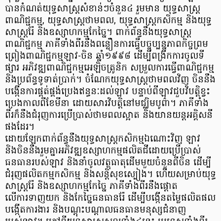
បានកំណត់យុទ្ធសាស្ត្រសំខាន់ៗចំនួន៤ រួមមាន យុទ្ធសាស្ត្រ
ពាណិជ្ជកម្ម, យុទ្ធសាស្ត្រថាមពល, យុទ្ធសាស្ត្រកសិកម្ម និងយុទ្ធ
សាស្ត្ររ៉ែ និងឧស្សាហកម្មកែច្នៃ។ ពាក់ព័ន្ធនឹងយុទ្ធសាស្ត្រ
ពាណិជ្ជកម្ម ភាគីទាំងពីរនឹងពន្លឿនការធ្វើបច្ចុប្បន្នភាពកិច្ចព្រម
ព្រៀងពាណិជ្ជកម្មឡាវ-ចិន ឆ្នាំ១៩៩៨ ដើម្បីពង្រីកការចូលទី
ផ្សារ អភិវឌ្ឍពាណិជ្ជកម្មអេឡិចត្រូនិក សម្រួលការធ្វើពាណិជ្ជកម្ម
និងប្រព័ន្ធទូទាត់ប្រាក់។ ចំណែកយុទ្ធសាស្ត្រថាមពលវិញ ចិននឹង
បង្កើនការផ្គត់ផ្គង់ប្រេងឥន្ធនៈដល់ឡាវ បន្ទាប់ពីឡាវជួបវិបត្តិខ្វះ
ប្រេងកាលពីខែមីនា ដោយសារវិបត្តិនៅមជ្ឈិមបូព៌ា។ ភាគីទាំង
ពីរក៏នឹងជំរុញការប្រើប្រាស់ថាមពលស្អាត និងយានយន្តអគ្គិសនី
ផងដែរ។
ដោយឡែកពាក់ព័ន្ធនឹងយុទ្ធសាស្ត្រកសិកម្មឯណោះវិញ ឡាវ
និងចិននឹងរួមគ្នាអភិវឌ្ឍឧស្សាហកម្មផលិតជីដោយប្រើប្រាស់
ធនធានរបស់ឡាវ និងនាំចូលវត្ថុធាតុដើមមួយចំនួនពីចិន ដើម្បី
ជំរុញផលិតកម្មកសិកម្ម និងសន្តិសុខស្បៀង។ ហើយសម្រាប់យុទ្ធ
សាស្ត្ររ៉ែ និងឧស្សាហកម្មកែច្នៃ ភាគីទាំងពីរនឹងផ្តោត
លើការទាញយក និងកែច្នៃធនធានរ៉ែ ដើម្បីបង្កើនតម្លៃផលិតផល
បង្កើតការងារ និងបណ្តុះបណ្តាលធនធានមនុស្សជំនាញ