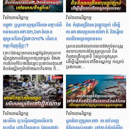
វិស័យពាណិជ្ជកម្ម
វិស័យពាណិជ្ជកម្ម
កម្ពុជា ស្រូបទាញទុនវិនិយោគផ្ទាល់ពី
ចិន កំពុងពង្រឹងអាវុធផ្លូវច្បាប់ ដើម្បី
បរទេសបានជាង២,៦ពាន់លាន
ការពារផលប្រយោជន៍ជាតិ និងឆ្លើយ
ដុល្លារកើនឡើងជាង១៨%​ តើមាន
តបនឹងទណ្ឌកម្មបរទេស
កត្តាជំរុញអ្វីខ្លះ?
ស្របពេលដែលភាពតានតឹងភូមិសាស្ត្រ
នយោបាយកាន់តែស្រួចស្រាល់ ចិន
ទោះបីជាស្ថានភាពសេដ្ឋកិច្ចពិភពលោក
កំពុងពង្រីកតួនាទី នៃច្បាប់ក្នុងស្រុក
ស្ថិតក្នុងភាពមិនប្រាកដប្រជាខ្ពស់ និងរង
ដើម្បីឆ្លើយតបទៅនឹងទណ្ឌកម្ម ការគ្រប់
ការគំរាមកំហែងពីជម្លោះប្រដាប់អាវុធនៅ
គ្រងការនា…
តំបន់មជ្ឈិមបូព៌ាយ៉ាងណាក៏ដោយ ក៏…
វិស័យពាណិជ្ជកម្ម
វិស័យពាណិជ្ជកម្ម
អាម៉េរិក ចុះស៊ើបអង្កេតលើរោង
អ្នកជំនាញព្រមានថា ការនាំចេញ
ចក្រចិន នៅវៀតណាម ដែលបង្កឱ្យ
ទំនិញរបស់កម្ពុជា ទៅកាន់តំបន់អឺរ៉ុប