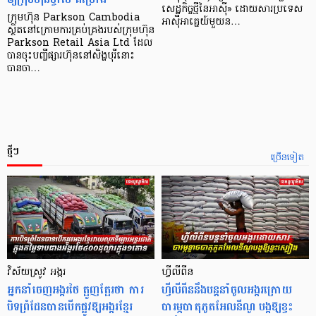
សេដ្ឋកិច្ច​ថ្មី​នៃ​អាស៊ី» ដោយសារ​ប្រទេស​
ក្រុមហ៊ុន Parkson Cambodia
អាស៊ី​អាគ្នេយ៍​មួយ​ន…
ស្ថិតនៅក្រោមការគ្រប់គ្រងរបស់ក្រុមហ៊ុន
Parkson Retail Asia Ltd ដែល
បានចុះបញ្ចីផ្សារហ៊ុននៅសិង្ហបុរីនោះ
បានចា…
ថ្មីៗ
ច្រើនទៀត
វិស័យស្រូវ អង្ករ
ហ្វីលីពីន
អ្នកនាំចេញអង្ករថៃ ត្អូញត្អែរថា ការ
ហ្វីលីពីននឹងបន្តនាំចូលអង្ករក្រោយ
បិទព្រំដែនបានបើកផ្លូវឱ្យអង្ករខ្មែរ
បារម្ភបាតុភូតអែលនីណូ បង្កឱ្យខ្វះ