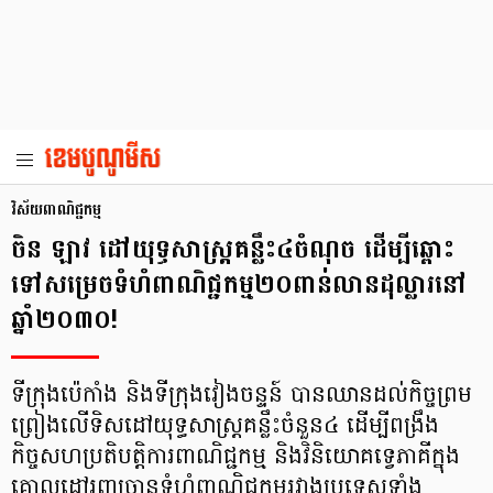
វិស័យពាណិជ្ជកម្ម
ចិន ឡាវ ដៅយុទ្ធសាស្ត្រគន្លឹះ៤ចំណុច ដើម្បីឆ្ពោះ
ទៅសម្រេចទំហំពាណិជ្ជកម្ម២០ពាន់លានដុល្លារនៅ
ឆ្នាំ២០៣០!
ទីក្រុងប៉េកាំង និងទីក្រុងវៀងចន្ទន៍ បានឈានដល់កិច្ចព្រម
ព្រៀងលើទិសដៅយុទ្ធសាស្ត្រគន្លឹះចំនួន៤ ដើម្បីពង្រឹង
កិច្ចសហប្រតិបត្តិការពាណិជ្ជកម្ម និងវិនិយោគទ្វេភាគីក្នុង
គោលដៅរុញច្រានទំហំពាណិជ្ជកម្មរវាងប្រទេសទាំង