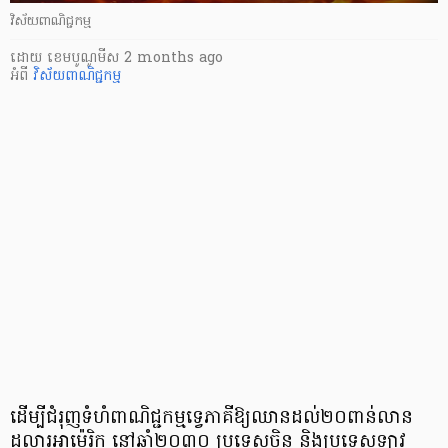
វិស័យពាណិជ្ជកម្ម
ដោយ
​ ខេមបូណូមីស
2 months ago
អំពី
វិស័យពាណិជ្ជកម្ម
ដើម្បីជំរុញទំហំពាណិជ្ជកម្មទ្វេភាគីឱ្យឈានដល់២០ពាន់លាន
ដុល្លារអាម៉េរិក នៅឆ្នាំ២០៣០ ប្រទេសចិន និងប្រទេសឡាវ