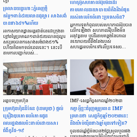
ខ្មៅ
ហេតុអ្វីសហភាពអឺរ៉ុបមិនដើរ
ព្រលានយន្តហោះភ្នំពេញថ្មី
តាមគោលនយោបាយដ៏តឹងរឹងបំផុត
តម្លៃ១ពាន់៥រយលានដុល្លារ សាងសង់
របស់អាមេរិកចំពោះប្រទេសចិន?
បានជាង៥១%ហើយ
អ្នកការទូតកំពូលរបស់សហភាពអឺរ៉ុបបាន
លើកឡើងថា សហភាពអឺរ៉ុបនឹងមិន
អាកាសយានដ្ឋានអន្តរជាតិតេជោក្រុងតា
អនុវត្តតាម ឬដើរតាមគន្លងនៃគោល
ខ្មៅតម្លៃប្រមាណ១ពាន់៥រយលានដុល្លារ
នយោបាយដ៏តឹងតែងរបស់
សម្រេចបានការសាងសង់ជាង៥១%
សហរដ្ឋអាមេរិកទៅលើប្រទេសច…
ហើយគិតមកទល់ពេលនេះ។ នេះបើ
តាមការបញ្ជាក់របស់…
អត្ថបទក្រុមហ៊ុន
IMF-សេដ្ឋកិច្ចសកលឆ្នាំ២០២៣
ក្រុមហ៊ុនហ៊ិននីគែន (ខេមបូឌា) ផ្តល់
កត្តាអ្វីខ្លះជំរុញឲ្យប្រធាន IMF
គ្រឿងឧបភោគបរិភោគជូន
ព្រមានថា សេដ្ឋកិច្ចឆ្នាំ២០២៣នេះ
ពលរដ្ឋរងផលប៉ះពាល់ដោយសារ
នឹងយ៉ាប់យ៉ឺនជាងឆ្នាំមុនទៅទៀត?
ជំងឺកូវីដ-១៩
ចូលដល់ឆ្នាំថ្មីមិនបាន២ថ្ងៃស្រួលបួលផង
ប្រធានអង្គការមូលនិធិរូបិយវត្ថុអន្តរជាតិ