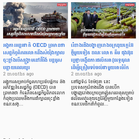
អង្គការអន្តរជាតិ OECD ព្រមានថា
រ៉េខាងជើងបង្ហាញរោងចក្រនុយក្លេអ៊ែ
សេដ្ឋកិច្ចពិភពលោក​​នឹងសំយ៉ុងក្បាល
ថ្មីមួយទៀត ខណៈលោក គីម ជុងអ៊ុន
ចុះខ្លាំងបើសង្គ្រាមនៅអ៊ីរ៉ង់ បន្តអូស
ប្តេជ្ញាបង្កើនការផលិតអាវុធទ្វេគុណ
បន្លាយពេលយូរ
ដើម្បីត្រៀមទប់ទល់ជាមួយអាម៉េរិក
2 months ago
2 months ago
អង្គការសម្រាប់កិច្ចសហប្រតិបត្តិការ និង
នៅថ្ងៃទី៤ ខែមិថុនា នេះ
អភិវឌ្ឍន៍សេដ្ឋកិច្ច (OECD) បាន
ប្រទេសកូរ៉េខាងជើង បានបើក
ព្រមានថា កំណើនសេដ្ឋកិច្ចពិភពលោក
បង្ហាញរោងចក្រចម្រាញ់សារធាតុសម្រាប់
កំពុងប្រឈមនឹងការដាំក្បាលចុះខ្លាំង
ផលិតអាវុធនុយក្លេអ៊ែថ្មីមួយកន្លែងទៀត
ខណៈសង្…
ខណៈមេដឹកនាំកំពូល…