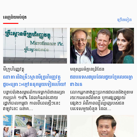
ពេញនិយមបំផុត
ច្រើនទៀត
មីក្រូ​ហិរញ្ញវត្ថុ
មនុស្ស​ធម៌​គ្មាន​ព្រំដែន
ធនាគារ​និង​គ្រឹះស្ថាន​មីក្រូ​ហិរញ្ញវត្ថុ​
ជន​បរទេស​៣​រូប​ដែល​ជួយ​ខ្មែរ​លេច​ធ្លោ​
ជួប«គ្រោះ»ក្តៅ​គគុក​មួយ​ទៀត​ហើយ!
ជាង​គេ
បន្ទាប់​ពី​រង​សម្ពាធ​​ពី​ការ​ទម្លាក់​ពិដាន​អត្រា​
លោកអ្នក​នាង​ខ្លះ​ប្រាកដ​ជា​បាន​​ដឹង​ឮ​តាម​
ការ​ប្រាក់ ១៨​% ដែល​កំណត់​ដោយ​
រយៈ​ការ​អាន​ព័ត៌មាន ឬ​ការ​ផ្សព្វផ្សាយ​
រដ្ឋាភិបាល​កម្ពុជា កាល​ពី​ពេល​ថ្មីៗ​នេះ
ផ្សេងៗ អំពី​ភាព​ល្បីល្បាញ​របស់​ជន​
ឥឡូវ​នេះ ធនាគ…
បរទេស​មួយ​ចំនួន ដែល…