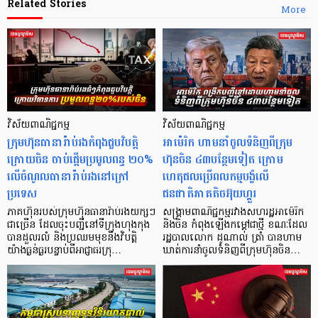
Related Stories
More
វិស័យពាណិជ្ជកម្ម
វិស័យពាណិជ្ជកម្ម
ក្រុមហ៊ុនធានារ៉ាប់រងកំពុងជួបវិបត្តិ
អាម៉េរិក ហាមនាំចូលទំនិញពីក្រុម
ក្រោយចិន ចាប់ផ្តើមប្រមូលពន្ធ ២០%
ហ៊ុនចិន ៤៣បន្ថែមទៀត ក្រោម
លើចំណូលធានារ៉ាប់រងនៅក្រៅ
ហេតុផលប្រើពលកម្មបង្ខំលើ
ប្រទេស
ជនជាតិភាគតិចអ៊ុយហ្គួរ
ភាគហ៊ុនរបស់ក្រុមហ៊ុនធានារ៉ាប់រងយក្សៗ
សង្គ្រាមពាណិជ្ជកម្មរវាងសហរដ្ឋអាម៉េរិក
ជាច្រើន ដែលចុះបញ្ជីនៅទីក្រុងហុងកុង
និងចិន កំពុងឡើងកម្តៅជាថ្មី ខណៈដែល
បានដួលរលំ និងប្រឈមមុខនឹងវិបត្តិ
រដ្ឋបាល​លោក ដូណាល់ ត្រាំ បានហាម
យ៉ាងធ្ងន់ធ្ងរបន្ទាប់ពីអាជ្ញាធរក្រុ…
ឃាត់ការនាំចូលទំនិញពីក្រុមហ៊ុនចិន…