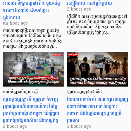
វាយលុកទីផ្សារអន្តរជាតិជាមួយតម្លៃ
ស្បៀងអាហារនៅឆ្នាំក្រោយ
ទាបជាងអង្ករថៃ ៤០០ដុល្លារ
2 hours ago
ក្នុង១តោន
ហ្វីលីពីន បាន​សម្រេចបន្តនាំចូលអង្ករនៅ
ឆ្នាំនេះ ខណៈកំពុងព្រួយបារម្ភថា បាតុភូត
an hour ago
ធម្មជាតិអែលនីណូ ដ៏ខ្លាំងក្លា​ អាចនឹង
ការលក់អង្ករផ្កាម្លិះរបស់កម្ពុជា ក្នុងតម្លៃ
ធ្វើឱ្យផលិតកម្មស្រូវក្នុងស្រុ…
ទាបជាងអង្ករហមម៉ាលិសរបស់ថៃ រហូត
ដល់៤០០ដុល្លារក្នុងមួយតោន កំពុងបង្ក
ការរញ្ជួយ និងជ្រួលច្របល់យ៉ាងខ្លា…
ការកែច្នៃគ្រាប់ស្វាយចន្ទី
ឡាវបណ្តេញជនជាតិថៃ
ស្ថានទូតអូស្ត្រាលី ប្តេជ្ញាទាក់ទាញ
ថៃរងភាពអាម៉ាស់ ខណៈឡាវបណ្តេញ
ក្រុមហ៊ុនមក​វិនិយោគលើការកែច្នៃ
ជនជាតិថៃ៣២នាក់ពាក់ព័ន្ធការ
គ្រាប់ស្វាយចន្ទីនៅកម្ពុជា ដើម្បីជួយ
ឆបោក និងល្បែងអនឡាញចេញពី
ផ្តល់តម្លៃបន្ថែមកសិករ និងសេដ្ឋកិច្ច
ប្រទេស
2 hours ago
3 hours ago