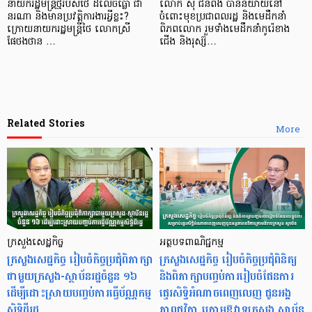
នាយករដ្ឋមន្ត្រីថ្មីរបស់ថៃ ដ៏លេចធ្លោ ជា
លោក ស៊ី ជីនពីង បាននិយាយនៅ
នរណា និងមានប្រវត្តិការងារអ្វីខ្លះ?
ចំពោះមុខប្រជាពលរដ្ឋ និងមេដឹកនាំ
ក្រោយនាយករដ្ឋមន្ត្រីថៃ លោកស្រី
ពិភពលោក រួមទាំងមេដឹកនាំកូរ៉េខាង
ផែថងថាន …
ជើង និងរុស្ស៊…
Related Stories
More
ក្រសួងសេដ្ឋកិច្ច
អត្ថបទពាណិជ្ជកម្ម
ក្រសួងសេដ្ឋកិច្ច រៀបចំកិច្ចប្រជុំពិភាក្សា
ក្រសួងសេដ្ឋកិច្ច រៀបចំកិច្ចប្រជុំពិនិត្យ
ជាមួយក្រសួង-ស្ថាប័នរដ្ឋចំនួន ១៦
និងពិភាក្សាបញ្ចប់ការរៀបចំផែនការ
ដើម្បីដោះស្រាយបញ្ចប់ការធ្វើប័ណ្ណកម្ម
ផ្ទេរសិទ្ធិអំណាចពេញលេញ ជូនអង្គ
សិទ្ធិដីរដ្ឋ
ភាពថវិកា ក្រោមឱវាទក្រសួង ស្ថាប័ន