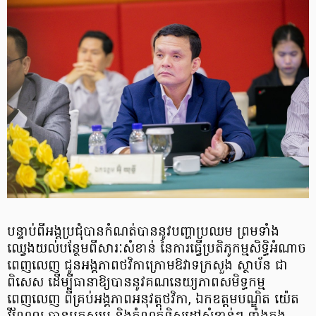
បន្ទាប់ពីអង្គប្រជុំបានកំណត់បាននូវបញ្ហាប្រឈម ព្រមទាំង
ឈ្វេងយល់បន្ថែមពីសារៈសំខាន់ នៃការធ្វើប្រតិភូកម្មសិទ្ធិអំណាច
ពេញលេញ ជូនអង្គភាពថវិកាក្រោមឱវាទក្រសួង ស្ថាប័ន ជា
ពិសេស ដើម្បីធានាឱ្យបាននូវគណនេយ្យភាពសមិទ្ធកម្ម
ពេញលេញ ពីគ្រប់អង្គភាពអនុវត្តថវិកា, ឯកឧត្ដមបណ្ឌិត យ៉េត