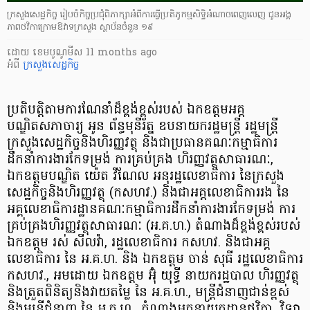
ក្រសួងសេដ្ឋកិច្ច រៀបចំកិច្ចប្រជុំពិភាក្សាអំពីការធ្វើប្រតិភូកម្មសិទ្ធិអំណាចពេញលេញ ជូនអង្គ
ភាពថវិកាក្រោមឱវាទក្រសួង ស្ថាប័នចំនួន ១៩
ដោយ
​ ខេមបូណូមីស
11 months ago
អំពី
ក្រសួងសេដ្ឋកិច្ច
ប្រតិបត្តិតាមការណែនាំដ៏ខ្ពង់ខ្ពស់របស់ ឯកឧត្ដមអគ្គ
បណ្ឌិតសភាចារ្យ អូន ព័ន្ធមុនីរ័ត្ន ឧបនាយករដ្ឋមន្ត្រី រដ្ឋមន្ត្រី
ក្រសួងសេដ្ឋកិច្ចនិងហិរញ្ញវត្ថុ និងជាប្រធានគណៈកម្មាធិការ
ដឹកនាំការងារកែទម្រង់ ការគ្រប់គ្រង ហិរញ្ញវត្ថុសាធារណៈ,
ឯកឧត្ដមបណ្ឌិត យ៉េត វីណែល អនុរដ្ឋលេខាធិការ នៃក្រសួង
សេដ្ឋកិច្ចនិងហិរញ្ញវត្ថុ (កសហវ.) និងជាអគ្គលេខាធិការរង នៃ
អគ្គលេខាធិការដ្ឋានគណៈកម្មាធិការដឹកនាំការងារកែទម្រង់ ការ
គ្រប់គ្រងហិរញ្ញវត្ថុសាធារណៈ (អ.គ.ហ.) តំណាងដ៏ខ្ពង់ខ្ពស់របស់
ឯកឧត្ដម រស់ សីលវ៉ា, រដ្ឋលេខាធិការ កសហវ. និងជាអគ្គ
លេខាធិការ នៃ អ.គ.ហ. និង ឯកឧត្ដម ចាន់ សុធី រដ្ឋលេខាធិការ
កសហវ., អមដោយ ឯកឧត្ដម អ៊ុំ យុទ្ធី នាយករដ្ឋបាល ហិរញ្ញវត្ថុ
និងត្រួតពិនិត្យនិងវាយតម្លៃ នៃ អ.គ.ហ., មន្ត្រីជំនាញជាន់ខ្ពស់
និងមន្ត្រីជំនាញ នៃ អ.គ.ហ., តំណាងអគ្គនាយកដ្ឋានថវិកា, វិទ្យា