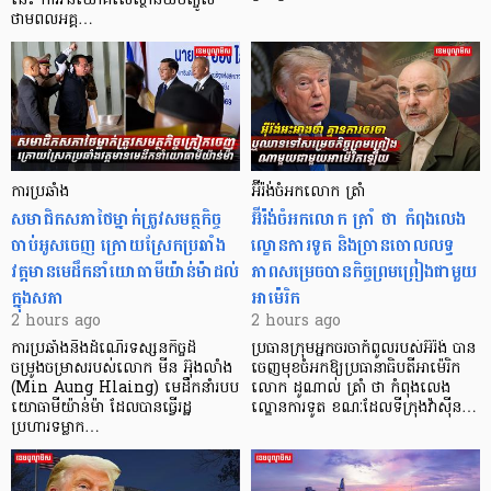
នេះ ការវិនិយោគលើស្ថានីយបញ្ចូល
ថាមពលអគ្គ…
ការប្រឆាំង
អ៊ីរ៉ង់ចំអកលោក ត្រាំ
សមាជិកសភាថៃម្នាក់ត្រូវសមត្ថកិច្ច
អ៊ីរ៉ង់ចំអកលោក ត្រាំ ថា កំពុងលេង
ចាប់អូសចេញ ក្រោយស្រែកប្រឆាំង
ល្ខោនការទូត និងច្រានចោលលទ្ធ
វត្តមានមេដឹកនាំយោធាមីយ៉ាន់ម៉ាដល់
ភាពសម្រេចបានកិច្ចព្រមព្រៀងជាមួយ
ក្នុងសភា
អាម៉េរិក
2 hours ago
2 hours ago
ការប្រឆាំងនឹងដំណើរទស្សនកិច្ចដ៏
ប្រធានក្រុមអ្នកចរចាកំពូលរបស់អ៊ីរ៉ង់ បាន
ចម្រូងចម្រាសរបស់លោក មីន អ៊ុងលាំង
ចេញមុខចំអកឱ្យប្រធានាធិបតីអាម៉េរិក
(Min Aung Hlaing) មេដឹកនាំរបប
លោក ដូណាល់ ត្រាំ ថា កំពុងលេង
យោធាមីយ៉ាន់ម៉ា ដែលបានធ្វើរដ្ឋ
ល្ខោនការទូត ខណៈដែលទីក្រុងវ៉ាស៊ីន…
ប្រហារទម្លាក…