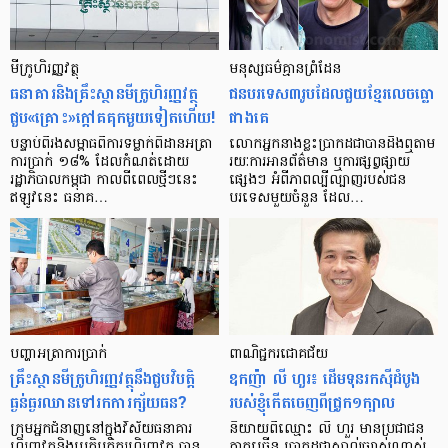
មីក្រូ​ហិរញ្ញវត្ថុ
មនុស្ស​ធម៌​គ្មាន​ព្រំដែន
ធនាគារ​និង​គ្រឹះស្ថាន​មីក្រូ​ហិរញ្ញវត្ថុ​
ជន​បរទេស​៣​រូប​ដែល​ជួយ​ខ្មែរ​លេច​ធ្លោ​
ជួប«គ្រោះ»ក្តៅ​គគុក​មួយ​ទៀត​ហើយ!
ជាង​គេ
បន្ទាប់​ពី​រង​សម្ពាធ​​ពី​ការ​ទម្លាក់​ពិដាន​អត្រា​
លោកអ្នក​នាង​ខ្លះ​ប្រាកដ​ជា​បាន​​ដឹង​ឮ​តាម​
ការ​ប្រាក់ ១៨​% ដែល​កំណត់​ដោយ​
រយៈ​ការ​អាន​ព័ត៌មាន ឬ​ការ​ផ្សព្វផ្សាយ​
រដ្ឋាភិបាល​កម្ពុជា កាល​ពី​ពេល​ថ្មីៗ​នេះ
ផ្សេងៗ អំពី​ភាព​ល្បីល្បាញ​របស់​ជន​
ឥឡូវ​នេះ ធនាគ…
បរទេស​មួយ​ចំនួន ដែល…
បញ្ហា​អត្រា​ការប្រាក់
ពាណិជ្ជករជោគជ័យ
គ្រឹះស្ថាន​មីក្រូ​ហិរញ្ញវត្ថុ​នឹង​ជួប​វិបត្តិ​
ឧកញ៉ា លី ហួរ៖ ដើមទុនរកស៊ីដំបូង
ធ្ងន់ធ្ងរ​ឈាន​ទៅ​រក​ការ​ក្ស័យធន?
របស់ខ្ញុំកើតចេញពីជ្រូក១ក្បាល
ក្រុម​អ្នក​ជំនាញ​នៅ​ក្នុង​វិស័យ​ធនាគារ
និយាយ​ពី​ឈ្មោះ លី ហួរ មាន​ប្រជាជន​
ហិរញ្ញវត្ថុ​និង​ប្រតិបត្តិករ​ហិរញ្ញ​វត្ថុ បាន​​
ភាគ​ច្រើន ប្រាកដ​ជា​ស្គាល់​ច្បាស់​ណាស់