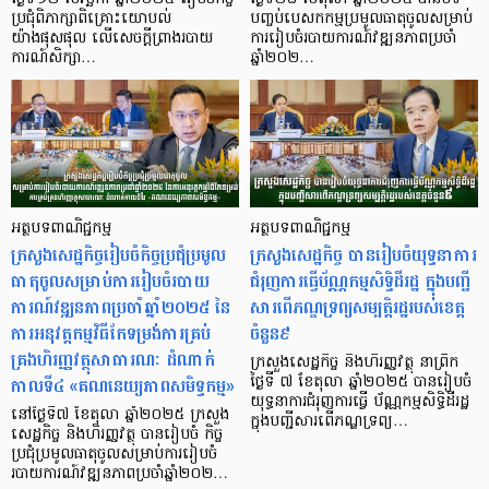
ប្រជុំពិភាក្សាពិគ្រោះយោបល់
បញ្ចប់បេសកកម្មប្រមូលធាតុចូលសម្រាប់
យ៉ាងផុសផុល លើសេចក្ដីព្រាងរបាយ
ការរៀបចំរបាយការណ៍វឌ្ឍនភាពប្រចាំ
ការណ៍សិក្សា…
ឆ្នាំ២០២…
អត្ថបទពាណិជ្ជកម្ម
អត្ថបទពាណិជ្ជកម្ម
ក្រសួងសេដ្ឋកិច្ចរៀបចំកិច្ចប្រជុំប្រមូល
ក្រសួងសេដ្ឋកិច្ច បានរៀបចំយុទ្ធនាការ
ធាតុចូលសម្រាប់ការរៀបចំរបាយ
ជំរុញការធ្វើប័ណ្ណកម្មសិទ្ធិដីរដ្ឋ ក្នុងបញ្ជី
ការណ៍វឌ្ឍនភាពប្រចាំឆ្នាំ២០២៥ នៃ
សារពើភណ្ឌទ្រព្យសម្បត្តិរដ្ឋរបស់ខេត្ត
ការអនុវត្តកម្មវិធីកែទម្រង់ការគ្រប់
ចំនួន៩
គ្រងហិរញ្ញវត្ថុសាធារណៈ ដំណាក់
ក្រសួងសេដ្ឋកិច្ច និងហិរញ្ញវត្ថុ នាព្រឹក
កាលទី៤ «គណនេយ្យភាពសមិទ្ធកម្ម»
ថ្ងៃទី ៧ ខែតុលា ឆ្នាំ២០២៥ បានរៀបចំ
យុទ្ធនាការជំរុញការធ្វើ ប័ណ្ណកម្មសិទ្ធិដីរដ្ឋ
នៅថ្ងៃទី៧ ខែតុលា ឆ្នាំ២០២៥ ក្រសួង
ក្នុងបញ្ជីសារពើភណ្ឌទ្រព្យ…
សេដ្ឋកិច្ច និងហិរញ្ញវត្ថុ បានរៀបចំ កិច្ច
ប្រជុំប្រមូលធាតុចូលសម្រាប់ការរៀបចំ
របាយការណ៍វឌ្ឍនភាពប្រចាំឆ្នាំ២០២…