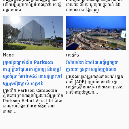
លើក​ឡើង​ប្រហាក់​ប្រហែល​គ្នា​ថា ការ​ធ្វើ​
តាមរយៈ លីហួរ ដូរ​លុយ ប្តូរ​បា្រក់ និង​
អន្តរាគមន៍​ព…
លក់​មាស នៅ​ផ្សារ​អូរ​ឫ…
None
សេដ្ឋកិច្ច​
ក្រុមហ៊ុនផ្សារទំនើប Parkson
វិស័យ​សំខាន់ៗ​៤​ដែល​ធ្វើ​ឲ្យ​កម្ពុជា​
ចាញ់ក្ដីនៅតុលាការភ្នំពេញ និងតម្រូវ
ក្លាយ​ជា​កូន​ខ្លា​សេដ្ឋកិច្ច​ក្នុង​តំបន់
ឲ្យបង់ប្រាក់ជាង១៤៤ លានដុល្លារទៅ
ប្រទេស​កម្ពុជា​ត្រូវ​បាន​ធនាគារ​អភិវឌ្ឍន៍​
ឲ្យក្រុមហ៊ុនម្ចាស់ គម្រោង
អាស៊ី (ADB) ឲ្យ​រហ័ស​នាមថា «ខ្លា​
សេដ្ឋកិច្ច​ថ្មី​នៃ​អាស៊ី» ដោយសារ​ប្រទេស​
ក្រុមហ៊ុន Parkson Cambodia
អាស៊ី​អាគ្នេយ៍​មួយ​ន…
ស្ថិតនៅក្រោមការគ្រប់គ្រងរបស់ក្រុមហ៊ុន
Parkson Retail Asia Ltd ដែល
បានចុះបញ្ចីផ្សារហ៊ុននៅសិង្ហបុរីនោះ
បានចា…