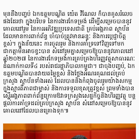
មុននឹងបញ្ចប់ ឯកឧត្ដមបណ្ឌិត យ៉េត វីណែល ក៏បានគូសរំលេច
ផងដែរថា ក្នុងបរិបទ នៃការងារកែទម្រង់ ដើម្បីសម្រេចបាននូវ
គោលដៅរួម នៃការអភិវឌ្ឍប្រទេសជាតិ គ្រប់អង្គភាព ស្ថាប័ន
ដែលមានការពាក់ព័ន្ធ ចាំបាច់ត្រូវមានឆន្ទៈ និងការប្តេជ្ញាចិត្ត
ខ្ពស់។ ក្នុងន័យនេះ ការចូលរួម និងការគាំទ្រទៅវិញទៅមក
ជាកត្ដាមិនអាចខ្វះបាន សំដៅរួមគ្នាសម្រេចឱ្យបាននូវគោលដៅ
ឆ្នាំ២០២៧ នៃការងារកែទម្រង់ការគ្រប់គ្រងហិរញ្ញវត្ថុសាធារណៈ
ដំណាក់កាលទី៤ របស់រាជរដ្ឋាភិបាលកម្ពុជា។ ជាចុងបញ្ចប់, ឯក
ឧត្តមបណ្ឌិតបានវាយតម្លៃខ្ពស់ និងថ្លែងអំណរគុណដល់គ្រប់
ក្រសួង ស្ថាប័នទាំងអស់ ដែលបាននិងកំពុងចូលរួមយ៉ាងសកម្ម
ក្នុងស្មារតីភាពជាម្ចាស់ និងការទទួលខុសត្រូវខ្ពស់ ព្រមទាំងបាន
ស្នើអង្គភាពពាក់ព័ន្ធក្រោមឱវាទក្រសួងសេដ្ឋកិច្ចនិងហិរញ្ញវត្ថុ បន្ដ
ផ្ដល់ការគាំទ្រដល់គ្រប់ក្រសួង ស្ថាប័ន សំដៅសម្រេចឱ្យបាននូវ
គោលដៅដែលបានគ្រោងទុក៕