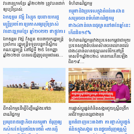
វចនានុក្រមខ្មែរ ឆ្នាំ២០២២ ត្រូវបានដាក់
ទំហំពាណិជ្ជកម្ម
ឲ្យប្រើប្រាស់.
កម្ពុជានិងប្រទេសក្នុងតំបន់អាស៊ាន
ឯកឧត្តម វង្សី វិស្សុត ឧបនាយករដ្ឋ
សម្រេចបានទំហំពាណិជ្ជកម្ម
មន្ត្រីប្រចាំការប្រកាសឲ្យប្រើប្រាស់
ជាង៤ពាន់លានដុល្លារនៅ៣ខែឆ្នាំនេះ
វចនានុក្រមខ្មែរ ឆ្នាំ២០២២ ជាផ្លូវការ
កើនជិត១៩%
ឯកឧត្តម វង្សី វិស្សុត ឧបនាយករដ្ឋមន្ត្រី
ទំហំពាណិជ្ជកម្មរវាងប្រទេសកម្ពុជាជាមួយ
ប្រចាំការ រដ្ឋមន្ត្រីទទួលបន្ទុកទីស្ដីការ
ប្រទេសក្នុងតំបន់អាស៊ានបានឈានដល់
គណៈរដ្ឋមន្ត្រី នៅថ្ងៃទី ២៥ ខែកញ្ញា
ជាង៤ពាន់លានដុល្លារអាម៉េរិកនៅត្រី
ឆ្នាំ២០២៣ បានអញ្ជើញចូលរួមជាអធ…
មាសទី១ឆ្នាំ២០២៤ មានការកើនឡើង
ជិត១៩…
ពីកសិកម្មដើម្បីចិញ្ចឹមឆ្នាំងទៅជា
ការផ្លាស់ប្ដូរផ្នត់គំនិតសង្គមជួយស្រ្តីពង្រីក
ពាណិជ្ជកម្ម
អាជីវកម្មបានល្អជាងមុន
ប្រមុខរាជរដ្ឋាភិបាលកម្ពុជា ជំរុញឲ្យ
អ្នកជំនាញអះអាងថា ការផ្លាស់ប្ដូរផ្នត់
កសិករកែប្រែឥរិយាបថពី «ការធ្វើ
គំនិតក្នុងសង្គម បានជួយជំរុញឲ្យស្រ្តី