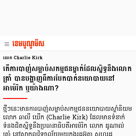
លោក Charlie Kirk
តើការបាញ់សម្លាប់សកម្មជនម្នាក់ដែលស្និទ្ធនឹងលោក
ត្រាំ បានបង្ហាញពីការបែកបាក់នយោបាយនៅ
អាម៉េរិក ឬយ៉ាងណា?
ថ្មីៗនេះមានការបាញ់សម្លាប់សកម្មជននយោបាយស្ដាំនិយម
លោក ឆាលី ឃើក (Charlie Kirk) ដែលមានទំនាក់
ទំនងជិតស្និទ្ធនឹងប្រធានាធិបតីអាម៉េរិក លោក ដូណាល់
ត្រាំ នៅសាកលវិទ្យាល័យមួយក្នុងរដ្ឋអ៊ូតា សហរដ្ឋ