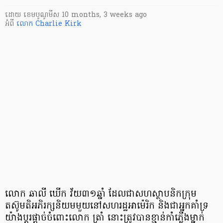
ដោយ
​ ខេមបូណូមីស
10 months, 3 weeks ago
អំពី
លោក Charlie Kirk
លោក ឆាលី ឃើក វ័យ៣១ឆ្នាំ ដែលជាសហស្ថាបនិកក្រុម
តស៊ូមតិអភិរក្សនិយមមួយនៅសហរដ្ឋអាម៉េរិក និងជាអ្នកគាំទ្រ
យ៉ាងប្ដូរផ្ដាច់ចំពោះលោក ត្រាំ នោះត្រូវបានខ្មាន់កាំភ្លើងម្នាក់