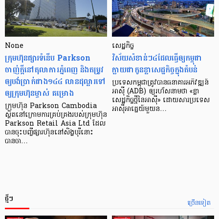
None
សេដ្ឋកិច្ច​
ក្រុមហ៊ុនផ្សារទំនើប Parkson
វិស័យ​សំខាន់ៗ​៤​ដែល​ធ្វើ​ឲ្យ​កម្ពុជា​
ចាញ់ក្ដីនៅតុលាការភ្នំពេញ និងតម្រូវ
ក្លាយ​ជា​កូន​ខ្លា​សេដ្ឋកិច្ច​ក្នុង​តំបន់
ឲ្យបង់ប្រាក់ជាង១៤៤ លានដុល្លារទៅ
ប្រទេស​កម្ពុជា​ត្រូវ​បាន​ធនាគារ​អភិវឌ្ឍន៍​
ឲ្យក្រុមហ៊ុនម្ចាស់ គម្រោង
អាស៊ី (ADB) ឲ្យ​រហ័ស​នាមថា «ខ្លា​
សេដ្ឋកិច្ច​ថ្មី​នៃ​អាស៊ី» ដោយសារ​ប្រទេស​
ក្រុមហ៊ុន Parkson Cambodia
អាស៊ី​អាគ្នេយ៍​មួយ​ន…
ស្ថិតនៅក្រោមការគ្រប់គ្រងរបស់ក្រុមហ៊ុន
Parkson Retail Asia Ltd ដែល
បានចុះបញ្ចីផ្សារហ៊ុននៅសិង្ហបុរីនោះ
បានចា…
ថ្មីៗ
ច្រើនទៀត