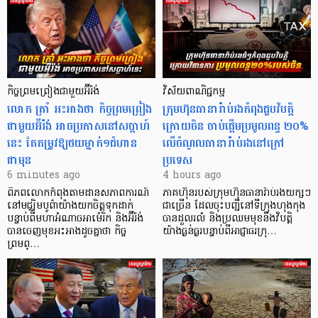
កិច្ចព្រមព្រៀងជាមួយអ៊ីរ៉ង់
វិស័យពាណិជ្ជកម្ម
លោក ត្រាំ អះអាងថា កិច្ចព្រមព្រៀង
ក្រុមហ៊ុនធានារ៉ាប់រងកំពុងជួបវិបត្តិ
ជាមួយអ៊ីរ៉ង់ អាចប្រកាសនៅសប្តាហ៍
ក្រោយចិន ចាប់ផ្តើមប្រមូលពន្ធ ២០%
នេះ តែតម្រូវឱ្យថយម្នាក់១ជំហាន
លើចំណូលធានារ៉ាប់រងនៅក្រៅ
ជាមុន
ប្រទេស
6 minutes ago
4 hours ago
ពិភពលោកកំពុងតាមដានសភាពការណ៍
ភាគហ៊ុនរបស់ក្រុមហ៊ុនធានារ៉ាប់រងយក្សៗ
នៅមជ្ឈិមបូព៌ាយ៉ាងយកចិត្តទុកដាក់
ជាច្រើន ដែលចុះបញ្ជីនៅទីក្រុងហុងកុង
បន្ទាប់ពីមហាអំណាចអាម៉េរិក និងអ៊ីរ៉ង់
បានដួលរលំ និងប្រឈមមុខនឹងវិបត្តិ
បានចេញមុខអះអាងដូចគ្នាថា កិច្ច
យ៉ាងធ្ងន់ធ្ងរបន្ទាប់ពីអាជ្ញាធរក្រុ…
ព្រមព្…