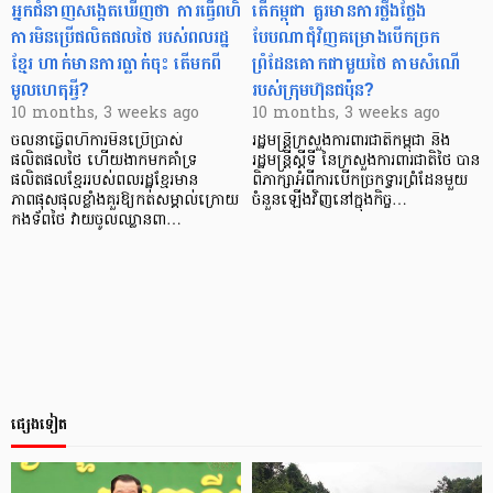
អ្នកជំនាញសង្កេតឃើញថា ការធ្វើពហិ
តើកម្ពុជា គួរមានការថ្លឹងថ្លែង
ការមិនប្រើផលិតផលថៃ របស់ពលរដ្ឋ
បែបណាជុំវិញគម្រោងបើកច្រក
ខ្មែរ ហាក់មានការធ្លាក់ចុះ តើមកពី
ព្រំដែនគោកជាមួយថៃ តាមសំណើ
មូលហេតុអ្វី?
របស់ក្រុមហ៊ុនជប៉ុន?
10 months, 3 weeks ago
10 months, 3 weeks ago
ចលនាធ្វើពហិការមិនប្រើប្រាស់
រដ្ឋមន្រ្តីក្រសួងការពារជាតិកម្ពុជា និង
ផលិតផលថៃ ហើយងាកមកគាំទ្រ
រដ្ឋមន្រ្តីស្ដីទី នៃក្រសួងការពារជាតិថៃ បាន
ផលិតផលខ្មែររបស់ពលរដ្ឋខ្មែរមាន
ពិភាក្សាអំពីការបើកច្រកទ្វារព្រំដែនមួយ
ភាពផុសផុលខ្លាំងគួរឱ្យកត់សម្គាល់ក្រោយ
ចំនួនឡើងវិញនៅក្នុងកិច្ច…
កងទ័ពថៃ វាយចូលឈ្លានពា…
ផ្សេងទៀត