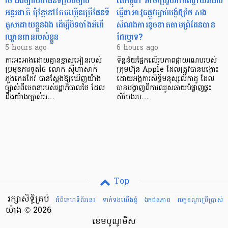
ថៃ ដឹងច្បាស់ពីផែនទីស្របច្បាប់
តើកម្ពុជា អាចប្រើរូបភាពពីផ្កាយរណប
អន្តរជាតិ ប៉ុន្តែនៅតែគឃ្លើនប្រើផែនទី
ធ្វើជាអាវុធផ្លូវច្បាប់បង្ខំឱ្យថៃ សង
គូសដោយខ្លួនឯង ដើម្បីបិទបាំងអំពើ
សំណងការខូចខាតតាមព្រំដែនបាន
ឈ្លានពានរបស់ខ្លួន
ដែរឬទេ?​
5 hours ago
6 hours ago
ការអះអាងដោយគ្មានខ្មាសអៀនរបស់
ទិន្នន័យផ្អែកលើរូបភាពផ្កាយរណបរបស់
ប្រមុខការទូតថៃ លោក ស៊ីហាសាក់
ក្រុមហ៊ុន Apple ដែលត្រូវបានបង្ហោះ
ភួងកេតកែវ បានស្តែងឱ្យឃើញយ៉ាង
ដោយអង្គការសិទ្ធិមនុស្សលីកាដូ ដែល
ច្បាស់ពីចេតនារបស់រដ្ឋាភិបាលថៃ ដែល
បានបង្ហាញពីការឈូសឆាយបំផ្លាញផ្ទះ
ដឹងយ៉ាងច្បាស់អ…
សំបែងរប…
Top
រក្សាសិទ្ធិគ្រប់
អំពីគេហទំព័រនេះ
ទាក់ទងយើងខ្ញំ
ឯកជនភាព
លក្ខខណ្ឌ​ប្រើ​ប្រាស់
យ៉ាង © 2026
ខេមបូណូមីស