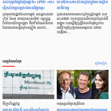
កសិកម្មដើម្បីចិញ្ចឹមឆ្នាំង» ទៅជា «ការ
មានឱកាសកាន់តែច្រើនក្នុងការពង្រីក
ធ្វើកសិកម្មសម្រាប់ពាណិជ្ជកម្ម»
អាជីវកម្ម
ប្រមុខរាជរដ្ឋាភិបាលកម្ពុជា សម្ដេចតេជោ
ប្រធានសមាគមសហគ្រិនស្ត្រីកម្ពុជា បាន
ហ៊ុន សែន មានប្រសាសន៍ថា បច្ចុប្បន្ន
អះអាងថា ការទទួលសេរីភាពគ្រប់គ្រាន់ពី
វិស័យកសិកម្មកម្ពុជា គឺជាវិស័យអាទិភាព
សង្គម បានធ្វើឱ្យស្រ្តីដែលកំពុងប្រកប
ដែលធានាសន្តិសុខស្បៀង អាហារ…
អាជីវកម្មប្រែក្លាយសមត្ថភាព ដោយ
បង្កើនច…
ពេញនិយមបំផុត
ច្រើនទៀត
មីក្រូ​ហិរញ្ញវត្ថុ
មនុស្ស​ធម៌​គ្មាន​ព្រំដែន
ធនាគារ​និង​គ្រឹះស្ថាន​មីក្រូ​ហិរញ្ញវត្ថុ​
ជន​បរទេស​៣​រូប​ដែល​ជួយ​ខ្មែរ​លេច​ធ្លោ​