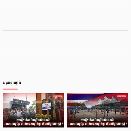
អត្ថបទបន្ទាប់