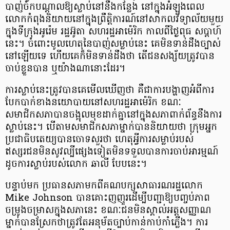
បាញ់ចំកបណ្ដាលឱ្យស្លាប់នៅនឹងកន្លែង នៅក្នុងអំឡុងពេល
លោកកំពុងនិយាយនៅក្នុងព្រឹត្តិការណ៍នៅសាកលវិទ្យាល័យមួយ
ក្នុងទីក្រុងអូរ៉េម រដ្ឋអ៊ូតា សហរដ្ឋអាម៉េរិក កាលពីថ្ងៃពុធ សប្តាហ៍
នេះ។ ចំពោះមូលហេតុនៃបាញ់សម្លាប់នេះ គេមិនទាន់ដឹងច្បាស់
នៅឡើយទេ ហើយគេក៏មិនទាន់ដឹងថា តើជនសង្ស័យត្រូវបាន
ចាប់ខ្លួនបាន ឬយ៉ាងណានោះដែរ។
ការស្លាប់នេះត្រូវបានគេមើលឃើញថា គឺជាការបង្ហាញអំពីការ
បែកបាក់ខាងនយោបាយនៅសហរដ្ឋអាម៉េរិក ខណៈ
សមាជិកសភាបានចង្អុលមុខដាក់គ្នានៅក្នុងសភាពាក់ព័ន្ធនឹងការ
ស្លាប់នេះ។ បើតាមសមាជិកសភាម្នាក់បាននិយាយថា ក្រុមអ្នក
ប្រជាធិបតេយ្យបានចោទសួរថា ហេតុអ្វីការសម្លាប់របស់
ឥស្សរជនមិនសូវល្បីផ្សេងទៀតមិនទទួលបានការចាប់អារម្មណ៍
ដូចការស្លាប់របស់លោក ឆាលី បែបនេះ។
បន្ទាប់មក ប្រធានសភាមកពីគណបក្សសាធារណរដ្ឋលោក
Mike Johnson បានគោះញញួរដើម្បីបញ្ជាឱ្យបញ្ចប់ភាព
ចម្រូងចម្រាសក្នុងសភានេះ ខណៈជនមិនស្គាល់អត្តសញ្ញាណ
ម្នាក់បានស្រែកថាត្រូវតែអនុម័តច្បាប់កាន់កាប់កាំភ្លើង។ ការ