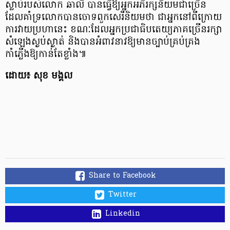
ស្លាប់របស់លោក ឆាលី បានធ្វើឱ្យអ្នកអភិរក្សនិយមជាច្រើន
ដែលគាំទ្រលោកបានចោទពួកសេរីនិយមថា ជាអ្នកនៅពីក្រោយ
ការវាយប្រហានេះ ខណៈដែលអ្នកប្រជាធិបតេយ្យភាគច្រើនរក្សា
សំឡេងស្ងប់ស្ងាត់ និងបានអំពាវនាវឱ្យមានច្បាប់គ្រប់គ្រង
កាំភ្លើងឱ្យកាន់តែខ្លាំង៕
ដោយ៖ សុខ មង្គល
Share to Facebook
Twitter
Linkedin