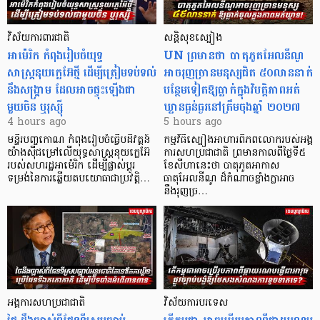
វិស័យការពារជាតិ
សន្តិសុខស្បៀង
អាម៉េរិក កំពុងរៀបចំយុទ្ធ
UN ព្រមានថា បាតុភូតអែលនីណូ
សាស្ត្រនុយក្លេអ៊ែថ្មី ដើម្បីត្រៀមទប់ទល់
អាចរុញច្រានមនុស្សជិត ៥០លាននាក់
នឹងសង្គ្រាម ដែលអាចផ្ទុះឡើងជា
បន្ថែមទៀតឱ្យធ្លាក់ក្នុងវិបត្តិ​ភាពអត់
មួយចិន ឬរុស្ស៊ី
ឃ្លានធ្ងន់ធ្ងរនៅត្រឹមចុងឆ្នាំ ២០២៧
4 hours ago
5 hours ago
មន្ទីរបញ្ចកោណ កំពុងរៀបចំធ្វើបដិវត្តន៍
កម្មវិធីស្បៀងអាហារពិភពលោករបស់អង្គ
យ៉ាងស៊ីជម្រៅលើយុទ្ធសាស្ត្រនុយក្លេអ៊ែ
ការសហប្រជាជាតិ ព្រមាន​កាលពីថ្ងៃទី៥
របស់សហរដ្ឋអាម៉េរិក ដើម្បីផ្លាស់ប្តូរ
ខែសីហានេះថា បាតុភូតអាកាស
ទម្រង់នៃការឆ្លើយតបយោធាជាប្រវត្តិ…
ធាតុអែលនីណូ ដ៏កំណាចខ្លាំងក្លាអាច
នឹងរុញច្រ…
អង្គការសហប្រជាជាតិ
វិស័យការបរទេស