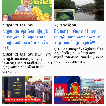
សម្ដេចតេជោ ហ៊ុន សែន
អត្ថបទ​ពាណិជ្ជកម្ម
សម្ដេចតេជោ ហ៊ុន សែន ស្នើឲ្យគ្រឹះ
ដី​លក់​នៅក្បែរ​ទឹក​ធ្លាក់​​តាតៃ​ខេត្ត​
ស្ថានមីក្រូហិរញ្ញវត្ថុ អនុគ្រោះដល់
កោះកុង ដែលស័ក្តិសម​បំផុត​សម្រាប់
ពលរដ្ឋដែលរងគ្រោះដោយសារទឹក
គម្រោង​​រមណីយដ្ឋាន​ធម្មជាតិ!!!
ជំនន់
ប្រសិន​បើ​លោកអ្នក​កំពុង​ស្វែងរក​ទីតាំង​ដី​
សម្រាប់​អភិវឌ្ឍ​ជា​រមណីយដ្ឋាន​បែប​
សម្ដេចតេជោ ហ៊ុន សែន នាយករដ្ឋមន្ដ្រី
ធម្មជាតិ នៅ​តាមដង​ព្រែកតាតៃ ក្នុងស្រុក​
នៃកម្ពុជា បានចាត់ទុកប្រជាពលរដ្ឋ
កោះកុង ខេត្ត​កោះកុង …
ដែលរងគ្រោះដោយសារទឹកជំនន់ ជាក្រុម
ស្ថិតក្នុងហានិភ័យនៃអតិផរណា និង
បានអំពា…