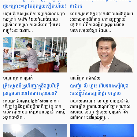
ជួប«គ្រោះ»ក្តៅ​គគុក​មួយ​ទៀត​ហើយ!
ជាង​គេ
បន្ទាប់​ពី​រង​សម្ពាធ​​ពី​ការ​ទម្លាក់​ពិដាន​អត្រា​
លោកអ្នក​នាង​ខ្លះ​ប្រាកដ​ជា​បាន​​ដឹង​ឮ​តាម​
ការ​ប្រាក់ ១៨​% ដែល​កំណត់​ដោយ​
រយៈ​ការ​អាន​ព័ត៌មាន ឬ​ការ​ផ្សព្វផ្សាយ​
រដ្ឋាភិបាល​កម្ពុជា កាល​ពី​ពេល​ថ្មីៗ​នេះ
ផ្សេងៗ អំពី​ភាព​ល្បីល្បាញ​របស់​ជន​
ឥឡូវ​នេះ ធនាគ…
បរទេស​មួយ​ចំនួន ដែល…
បញ្ហា​អត្រា​ការប្រាក់
ពាណិជ្ជករជោគជ័យ
គ្រឹះស្ថាន​មីក្រូ​ហិរញ្ញវត្ថុ​នឹង​ជួប​វិបត្តិ​
ឧកញ៉ា លី ហួរ៖ ដើមទុនរកស៊ីដំបូង
ធ្ងន់ធ្ងរ​ឈាន​ទៅ​រក​ការ​ក្ស័យធន?
របស់ខ្ញុំកើតចេញពីជ្រូក១ក្បាល
ក្រុម​អ្នក​ជំនាញ​នៅ​ក្នុង​វិស័យ​ធនាគារ
និយាយ​ពី​ឈ្មោះ លី ហួរ មាន​ប្រជាជន​
ហិរញ្ញវត្ថុ​និង​ប្រតិបត្តិករ​ហិរញ្ញ​វត្ថុ បាន​​
ភាគ​ច្រើន ប្រាកដ​ជា​ស្គាល់​ច្បាស់​ណាស់
លើក​ឡើង​ប្រហាក់​ប្រហែល​គ្នា​ថា ការ​ធ្វើ​
តាមរយៈ លីហួរ ដូរ​លុយ ប្តូរ​បា្រក់ និង​
អន្តរាគមន៍​ព…
លក់​មាស នៅ​ផ្សារ​អូរ​ឫ…