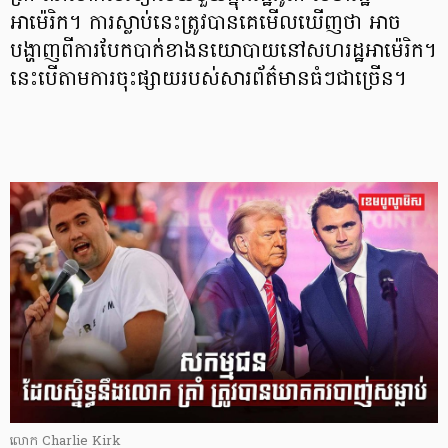
អាម៉េរិក។ ការស្លាប់នេះត្រូវបានគេមើលឃើញថា អាច
បង្ហាញពីការបែកបាក់ខាងនយោបាយនៅសហរដ្ឋអាម៉េរិក។
នេះបើតាមការចុះផ្សាយរបស់សារព័ត៌មានធំៗជាច្រើន។
លោក Charlie Kirk