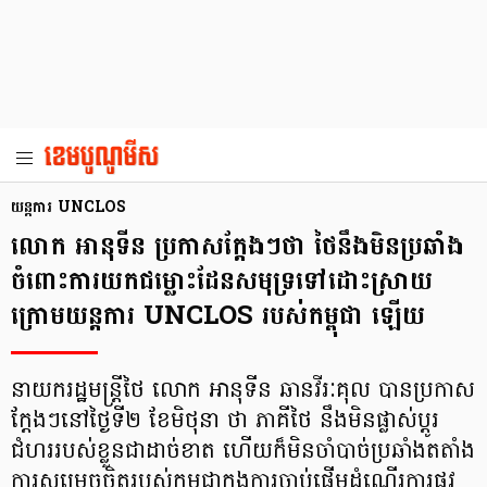
យន្តការ UNCLOS
លោក អានុទីន ប្រកាសក្ដែងៗ​​ថា ថៃនឹងមិនប្រឆាំង
ចំពោះការយកជម្លោះដែនសមុទ្រទៅដោះស្រាយ
ក្រោមយន្តការ UNCLOS របស់កម្ពុជា ឡើយ
នាយករដ្ឋមន្ត្រីថៃ លោក អានុទីន ឆានវីរៈគុល បានប្រកាស
ក្ដែងៗ​នៅ​ថ្ងៃទី២ ខែមិថុនា ​​ថា ភាគីថៃ នឹងមិនផ្លាស់ប្តូរ
ជំហររបស់ខ្លួនជាដាច់ខាត ហើយ​ក៏មិនចាំបាច់ប្រឆាំង​តតាំង
ការសម្រេចចិត្តរបស់កម្ពុជាក្នុងការចាប់ផ្តើមដំណើរការផ្លូវ