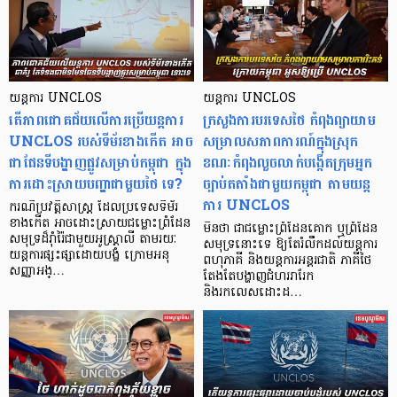
យន្តការ UNCLOS
យន្តការ UNCLOS
តើភាពជោគជ័យលើការប្រើយន្តការ
ក្រសួងការបរទេសថៃ កំពុងព្យាយាម
UNCLOS របស់ទីម័រខាងកើត អាច
សម្រាលសភាពការណ៍ក្នុងស្រុក
ជាផែនទីបង្ហាញផ្លូវសម្រាប់កម្ពុជា ក្នុង
ខណៈកំពុងលួចលាក់បង្កើតក្រុមអ្នក
ការដោះស្រាយបញ្ហាជាមួយថៃ ទេ?
ច្បាប់តតាំងជាមួយកម្ពុជា តាមយន្ត
ការ UNCLOS
ករណីប្រវត្តិសាស្ត្រ ដែលប្រទេសទីម័រ
ខាងកើត អាចដោះស្រាយជម្លោះព្រំដែន
មិនថា ជាជម្លោះព្រំដែនគោក ឬព្រំដែន
សមុទ្រដ៏រ៉ាំរ៉ៃជាមួយអូស្ត្រាលី តាមរយៈ
សមុទ្រនោះទេ ឱ្យតែរំលឹកដល់យន្តការ
យន្តការផ្សះផ្សាដោយបង្ខំ ក្រោមអនុ
ពហុភាគី និងយន្តការអន្តរជាតិ ភាគីថៃ
សញ្ញាអង្…
តែងតែបង្ហាញជំហររារែក
និងរកលេសដោះដ…