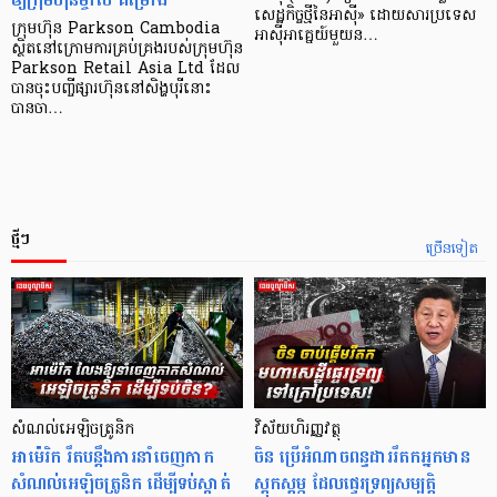
សេដ្ឋកិច្ច​ថ្មី​នៃ​អាស៊ី» ដោយសារ​ប្រទេស​
ក្រុមហ៊ុន Parkson Cambodia
អាស៊ី​អាគ្នេយ៍​មួយ​ន…
ស្ថិតនៅក្រោមការគ្រប់គ្រងរបស់ក្រុមហ៊ុន
Parkson Retail Asia Ltd ដែល
បានចុះបញ្ចីផ្សារហ៊ុននៅសិង្ហបុរីនោះ
បានចា…
ថ្មីៗ
ច្រើនទៀត
សំណល់អេឡិចត្រូនិក
វិស័យហិរញ្ញវត្ថុ
អាម៉េរិក រឹតបន្តឹងការនាំចេញកាក
ចិន ប្រើ​អំណាចពន្ធដាររឹតកអ្នកមាន
សំណល់អេឡិចត្រូនិក ដើម្បីទប់ស្កាត់
ស្ដុកស្ដម្ភ ដែលផ្ទេរទ្រព្យសម្បត្តិ