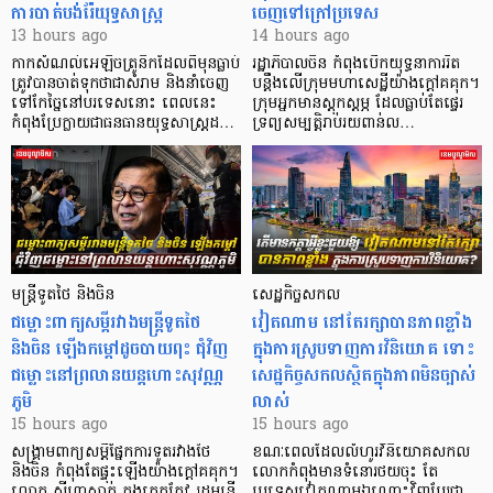
ការបាត់បង់រ៉ែយុទ្ធសាស្ត្រ
ចេញទៅក្រៅប្រទេស
13 hours ago
14 hours ago
កាក​សំណល់​អេឡិច​ត្រូនិកដែល​ពីមុនធ្លាប់​
រដ្ឋាភិបាលចិន កំពុងបើកយុទ្ធនាការរឹត
ត្រូវបានចាត់ទុកថាជាសំរាម និងនាំចេញ
បន្តឹងលើក្រុមមហាសេដ្ឋី​យ៉ាង​ក្ដៅគគុក។
ទៅកែច្នៃនៅបរទេស​នោះ ពេលនេះ
​ក្រុមអ្នកមានស្ដុកស្ដម្ភ ដែល​ធ្លាប់​តែផ្ទេរ
កំពុងប្រែក្លាយជាធនធានយុទ្ធសាស្ត្រដ…
ទ្រព្យសម្បត្តិរាប់រយពាន់ល…
មន្ត្រីទូតថៃ និងចិន
សេដ្ឋកិច្ចសកល
ជម្លោះពាក្យសម្តីរវាងមន្ត្រីទូតថៃ
វៀតណាម នៅតែរក្សាបានភាពខ្លាំង
និងចិន ឡើងកម្ដៅដូចបាយពុះ ជុំវិញ
ក្នុងការស្រូបទាញការវិនិយោគ​ ទោះ
ជម្លោះនៅព្រលានយន្តហោះសុវណ្ណ
សេដ្ឋកិច្ចសកលស្ថិតក្នុងភាពមិនច្បាស់
ភូមិ
លាស់
15 hours ago
15 hours ago
សង្គ្រាមពាក្យសម្តីផ្នែកការទូតរវាងថៃ
ខណៈពេលដែលលំហូរវិនិយោគសកល
និងចិន កំពុងតែផ្ទុះឡើងយ៉ាងក្តៅគគុក។
លោកកំពុងមានទំនោរថយចុះ តែ
លោក ស៊ីហាសាក់ ភួងកេតកែវ រដ្ឋមន្ត្រី
ប្រទេសវៀតណាមឯណោះវិញបែរជា