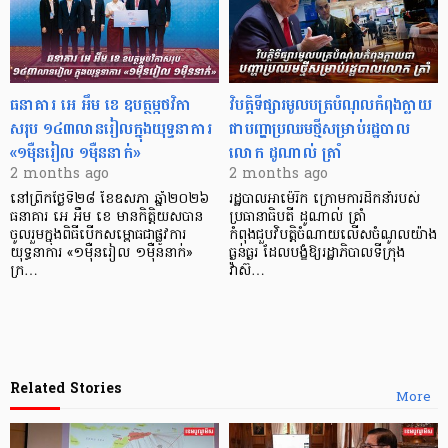
ធនាគារ អេ អឹម ខេ ឧបត្ថម្ភថវិកា
វិបត្តិទីផ្សារមូលបត្របំណុលកំពុងក្លាយ
សរុប ១៤៣លានរៀលក្នុងយុទ្ធនាការ
ជាបញ្ហាប្រឈមថ្មីសម្រាប់រដ្ឋបាល
«១ម៉ឺនរៀល ១ម៉ឺននាក់»
លោក ដូណាល់ ត្រាំ
2 months ago
2 months ago
នៅព្រឹកថ្ងៃទី២៨ ខែឧសភា ឆ្នាំ២០២៦
រដ្ឋបាលអាម៉េរិក ក្រោមការដឹកនាំរបស់
ធនាគារ អេ អឹម ខេ មានកិត្តិយសបាន
ប្រធានាធិបតី ដូណាល់ ត្រាំ
ចូលរួមក្នុងពិធីបើកសម្ពោធជាផ្លូវការ
កំពុងជួបវិបត្តិចំណាយលើសចំណូលយ៉ាង
យុទ្ធនាការ «១ម៉ឺនរៀល ១ម៉ឺននាក់»
ធ្ងន់ធ្ងរ ដែលបង្ខំឱ្យរដ្ឋាភិបាលទីក្រុង
ក្រ…
វ៉ាស៊…
Related Stories
More