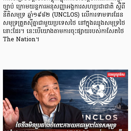
ច្បាប់ ក្រោម​យន្ត​​ការអនុសញ្ញាអង្គការសហប្រជាជាតិ ស្ដីពី
នីតិសមុទ្រ ឆ្នាំ១៩៨២ (UNCLOS) លើការទាមទារដែន
សមុទ្រត្រួតស៊ីគ្នាជាមួយប្រទេសថៃ នៅក្នុងឈូងសមុទ្រថៃ
នោះដែរ។ ​នេះបើ​យោងតាមការចុះផ្សាយរបស់កាសែតថៃ
The Nation។