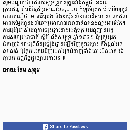
សូមបញ្ជាក់ថា ដែនសមុទ្រត្រួតស៊ីគ្នារវាងកម្ពុជា និងថៃ
គ្របដណ្តប់លើផ្ទៃដីប្រមាណ២៦,០០០ គីឡូម៉ែត្រការ៉េ ហើយត្រូវ
បានគេជឿថា មានរ៉ែប្រេង និងឧស្ម័នសំខាន់ៗដ៏មហាសាលដែល
មានតម្លៃរហូតដល់ទៅប្រមាណ៣០០ពាន់លានដុល្លារអាម៉េរិក។
ការប្រើប្រាស់យន្តការផ្សះផ្សាដោយបង្ខំក្រោមអនុញ្ញាតអង្គ
ការសហប្រជាជាតិ ស្ដីពី នីតិសមុទ្រ ឆ្នាំ១៩៨២ ឱ្យក្រុមអ្នក
ជំនាញឯករាជ្យពិនិត្យផ្ទៀងផ្ទាត់ឡើងវិញនូវជម្លោះ និងផ្ដល់អនុ
សាសន៍ ប៉ុន្តែការរកឃើញរបស់អ្នកជំនាញទាំងនោះមិនមានចង
ភ្ជាប់កាតព្វកិច្ចផ្លូវច្បាប់នោះទេ៕
ដោយ: តែម សុខុម
Share to Facebook