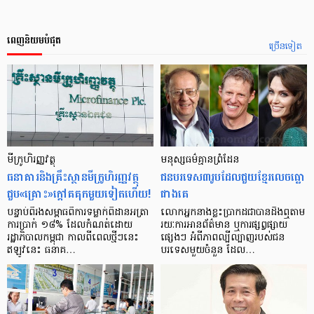
ពេញនិយមបំផុត
ច្រើនទៀត
មីក្រូ​ហិរញ្ញវត្ថុ
មនុស្ស​ធម៌​គ្មាន​ព្រំដែន
ធនាគារ​និង​គ្រឹះស្ថាន​មីក្រូ​ហិរញ្ញវត្ថុ​
ជន​បរទេស​៣​រូប​ដែល​ជួយ​ខ្មែរ​លេច​ធ្លោ​
ជួប«គ្រោះ»ក្តៅ​គគុក​មួយ​ទៀត​ហើយ!
ជាង​គេ
បន្ទាប់​ពី​រង​សម្ពាធ​​ពី​ការ​ទម្លាក់​ពិដាន​អត្រា​
លោកអ្នក​នាង​ខ្លះ​ប្រាកដ​ជា​បាន​​ដឹង​ឮ​តាម​
ការ​ប្រាក់ ១៨​% ដែល​កំណត់​ដោយ​
រយៈ​ការ​អាន​ព័ត៌មាន ឬ​ការ​ផ្សព្វផ្សាយ​
រដ្ឋាភិបាល​កម្ពុជា កាល​ពី​ពេល​ថ្មីៗ​នេះ
ផ្សេងៗ អំពី​ភាព​ល្បីល្បាញ​របស់​ជន​
ឥឡូវ​នេះ ធនាគ…
បរទេស​មួយ​ចំនួន ដែល…