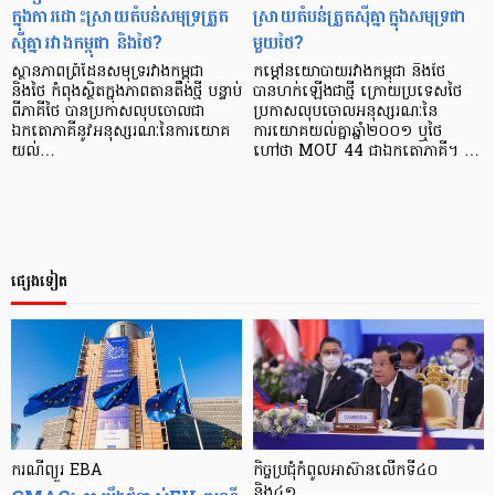
ក្នុងការដោះស្រាយតំបន់សមុទ្រត្រួត
ស្រាយតំបន់ត្រួតស៊ីគ្នាក្នុងសមុទ្រជា
ស៊ីគ្នារវាងកម្ពុជា និងថៃ?
មួយថៃ?
​​ស្ថានភាពព្រំដែនសមុទ្ររវាងកម្ពុជា
កម្ដៅនយោបាយរវាងកម្ពុជា និងថៃ
និងថៃ កំពុងស្ថិតក្នុងភាពតានតឹងថ្មី បន្ទាប់
បានហក់ឡើងជាថ្មី ក្រោយប្រទេសថៃ
ពីភាគីថៃ បានប្រកាសលុបចោលជា
ប្រកាសលុបចោលអនុស្សរណៈនៃ
ឯកតោភាគីនូវអនុស្សរណៈនៃការយោគ
ការយោគយល់គ្នាឆ្នាំ២០០១ ឬថៃ
យល់…
ហៅថា MOU 44 ជាឯកតោភាគី។ …
ផ្សេងទៀត
ករណី​ព្យួរ EBA
កិច្ចប្រជុំកំពូលអាស៊ានលើកទី៤០
និង៤១