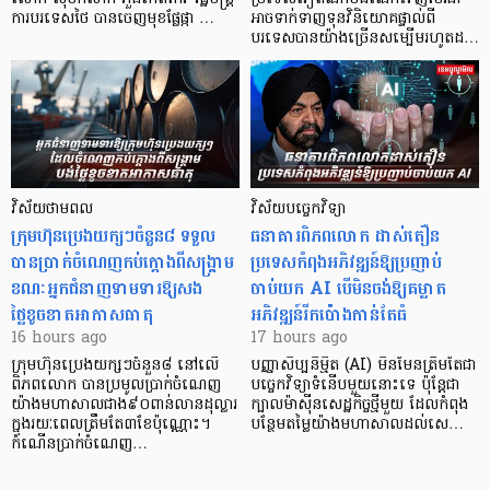
ការបរទេសថៃ បានចេញមុខផ្លែផ្កា …
អាចទាក់ទាញទុនវិនិយោគផ្ទាល់ពី
បរទេសបានយ៉ាងច្រើនសម្បើមរហូតដ…
វិស័យថាមពល
វិស័យបច្ចេកវិទ្យា
ក្រុមហ៊ុនប្រេងយក្សៗចំនួន៨ ទទួល
ធនាគារពិភពលោក ដាស់តឿន
បានប្រាក់ចំណេញកប់ក្តោងពីសង្គ្រាម
ប្រទេសកំពុងអភិវឌ្ឍន៍ឱ្យប្រញាប់
ខណៈអ្នកជំនាញទាមទារឱ្យសង
ចាប់យក AI បើមិនចង់ឱ្យគម្លាត
ថ្លៃខូចខាតអាកាសធាតុ
អភិវឌ្ឍន៍រីកប៉ោងកាន់តែធំ
16 hours ago
17 hours ago
ក្រុមហ៊ុនប្រេងយក្សៗចំនួន៨ នៅលើ
បញ្ញាសិប្បនិម្មិត (AI) មិនមែនត្រឹមតែជា
ពិភពលោក បានប្រមូលប្រាក់ចំណេញ
បច្ចេកវិទ្យាទំនើបមួយនោះទេ ប៉ុន្តែជា
យ៉ាងមហាសាលជាង៩០ពាន់លានដុល្លារ
ក្បាលម៉ាស៊ីនសេដ្ឋកិច្ចថ្មីមួយ ដែលកំពុង
ក្នុងរយៈពេលត្រឹមតែ៣ខែប៉ុណ្ណោះ។
បន្ថែមតម្លៃយ៉ាងមហាសាលដល់សេ…
កំណើនប្រាក់ចំណេញ…