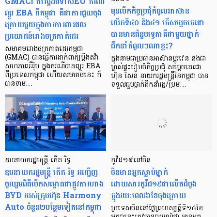
GMAC៖ ការប្ដឹងជំទាស់EU ករណី
មុនបើកកិច្ចប្រជុំកំពូលអាស៊ាន
ព្យួរ EBA ពីកម្ពុជា គឺជាការជួយចុង
លើកទី៤០ និង៤១ តើសម្តេចតេជោ
ក្រោយមួយក្នុងការការពារផល
បានមានជំនួបទ្វេភាគីជាមួយថ្នាក់
ប្រយោជន៍រោងចក្រកាត់ដេរ
ដឹកនាំកំពូលៗណាខ្លះ?
សមាគមរោងចក្រកាត់ដេរកម្ពុជា
(GMAC) បានធ្វើការដាក់ពាក្យប្ដឹងតវ៉ា
ក្នុងនាមជាប្រធានអាស៊ានប្ដូរវេន និងជា
សហភាពអឺរ៉ុប ក្នុងករណីបានព្យួរ EBA
ម្ចាស់ផ្ទះរៀបចំកិច្ចប្រជុំ សម្ដេចតេជោ
ពីប្រទេសកម្ពុជា ហើយសមាគមនេះ ក៏
ហ៊ុន សែន នាយករដ្ឋមន្រ្តីនៃកម្ពុជា បាន
បានទាម…
ទទួលជួបថ្នាក់ដឹកនាំរដ្ឋ/ប្រម…
ឧបនាយករដ្ឋមន្ត្រី កើត រិទ្ធ
កូវីដ១៩នៅចិន
ឧបនាយករដ្ឋមន្ត្រី កើត រិទ្ធ អញ្ជើញ
ចិនមានអ្នកស្លាប់ម្នាក់
ចូលរួមពិធីបើកសម្ពោធជាផ្លូវការហាង
ដោយសារកូវីដ១៩ជាលើកដំបូង
BYD របស់ក្រុមហ៊ុន Harmony
ក្នុងរយៈពេល៦ខែចុងក្រោយ
Auto ចំនួន២បន្ថែមទៀតនៅកម្ពុជា
ប្រទេសចិននៅថ្ងៃព្រហស្បត្តិទី១៤ខែ