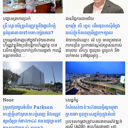
បញ្ហា​អត្រា​ការប្រាក់
ពាណិជ្ជករជោគជ័យ
គ្រឹះស្ថាន​មីក្រូ​ហិរញ្ញវត្ថុ​នឹង​ជួប​វិបត្តិ​
ឧកញ៉ា លី ហួរ៖ ដើមទុនរកស៊ីដំបូង
ធ្ងន់ធ្ងរ​ឈាន​ទៅ​រក​ការ​ក្ស័យធន?
របស់ខ្ញុំកើតចេញពីជ្រូក១ក្បាល
ក្រុម​អ្នក​ជំនាញ​នៅ​ក្នុង​វិស័យ​ធនាគារ
និយាយ​ពី​ឈ្មោះ លី ហួរ មាន​ប្រជាជន​
ហិរញ្ញវត្ថុ​និង​ប្រតិបត្តិករ​ហិរញ្ញ​វត្ថុ បាន​​
ភាគ​ច្រើន ប្រាកដ​ជា​ស្គាល់​ច្បាស់​ណាស់
លើក​ឡើង​ប្រហាក់​ប្រហែល​គ្នា​ថា ការ​ធ្វើ​
តាមរយៈ លីហួរ ដូរ​លុយ ប្តូរ​បា្រក់ និង​
អន្តរាគមន៍​ព…
លក់​មាស នៅ​ផ្សារ​អូរ​ឫ…
None
សេដ្ឋកិច្ច​
ក្រុមហ៊ុនផ្សារទំនើប Parkson
វិស័យ​សំខាន់ៗ​៤​ដែល​ធ្វើ​ឲ្យ​កម្ពុជា​
ចាញ់ក្ដីនៅតុលាការភ្នំពេញ និងតម្រូវ
ក្លាយ​ជា​កូន​ខ្លា​សេដ្ឋកិច្ច​ក្នុង​តំបន់
ឲ្យបង់ប្រាក់ជាង១៤៤ លានដុល្លារទៅ
ប្រទេស​កម្ពុជា​ត្រូវ​បាន​ធនាគារ​អភិវឌ្ឍន៍​
ឲ្យក្រុមហ៊ុនម្ចាស់ គម្រោង
អាស៊ី (ADB) ឲ្យ​រហ័ស​នាមថា «ខ្លា​