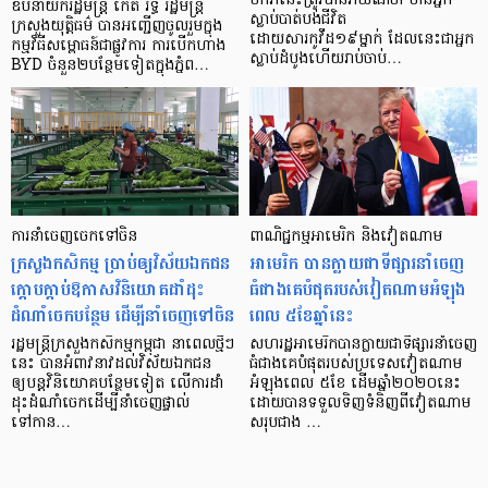
មករានេះត្រូវបានរាយណ៍ថា មានអ្នក
ឧបនាយករដ្ឋមន្ត្រី កើត រិទ្ធ រដ្ឋមន្ត្រី
ស្លាប់បាត់បង់ជីវិត
ក្រសួងយុត្តិធម៌ បានអញ្ជើញចូលរួមក្នុង
ដោយសារកូវីដ១៩ម្នាក់ ដែលនេះជាអ្នក
កម្មវិធីសម្ពោធន៍ជាផ្លូវការ ការបើកហាង
ស្លាប់ដំបូងហើយរាប់ចាប់…
BYD ចំនួន២បន្ថែមទៀតក្នុងភ្នំព…
ការនាំចេញចេកទៅចិន
ពាណិជ្ជកម្ម​អាមេរិក និងវៀតណាម
ក្រសួងកសិកម្ម ប្រាប់ឲ្យវិស័យឯកជន
អាមេរិក បានក្លាយជាទីផ្សារនាំចេញ
ក្ដោបក្ដាប់ឱកាសវិនិយោគដាំដុះ
ធំជាងគេបំផុតរបស់វៀតណាមអំឡុង
ដំណាំចេកបន្ថែម ដើម្បីនាំចេញទៅចិន
ពេល ៥ខែឆ្នាំនេះ
រដ្ឋមន្ត្រីក្រសួងកសិកម្មកម្ពុជា នាពេលថ្មីៗ
សហរដ្ឋអាមេរិកបានក្លាយជាទីផ្សារនាំចេញ
នេះ បានអំពាវនាវដល់វិស័យឯកជន
ធំជាងគេបំផុតរបស់ប្រទេសវៀតណាម
ឲ្យបន្ដវិនិយោគបន្ថែមទៀត លើការដាំ
អំឡុងពេល ៥ខែ ដើមឆ្នាំ២០២០នេះ
ដុះដំណាំចេកដើម្បីនាំចេញផ្ទាល់
ដោយបានទទួលទិញទំនិញពីវៀតណាម
ទៅកាន…
សរុបជាង …