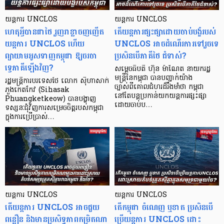
យន្តការ UNCLOS
យន្តការ UNCLOS
​ហេតុអ្វីបានជាថៃ រួញរាខ្លាចញញើត
តើយន្តការផ្សះផ្សាដោយចាប់បង្ខំរបស់
យន្តការ UNCLOS ហើយ
UNCLOS អាចដំណើរការទៅរួចទេ
ព្យាយាមអូសទាញកម្ពុជា ឱ្យចរចា
ប្រសិនបើភាគីថៃ ជំទាស់?
ទ្វេភាគីឡើងវិញ?
សម្តេចធិបតី ហ៊ុន ម៉ាណែត នាយករដ្ឋ
មន្ត្រីនៃកម្ពុជា បានបញ្ជាក់យ៉ាង
រដ្ឋមន្ត្រីការបរទេសថៃ លោក ស៊ីហាសាក់
ច្បាស់ពីគោលជំហរដ៏រឹងមាំថា កម្ពុជា
ភួងកេតកែវ (Sihasak
នៅតែបន្តប្រកាន់យកយន្តការផ្សះផ្សា
Phuangketkeow) បានបង្ហាញ
ដោយចាប់ប…
ទស្សនៈជុំវិញការសម្រេចចិត្តរបស់កម្ពុជា
ក្នុងការប្រើប្រាស់…
យន្តការ UNCLOS
យន្តការ UNCLOS
តើយន្តការ UNCLOS អាចជួយ
​តើកម្ពុជា ចំណេញ ឬខាត ប្រសិនបើ
ពន្លឿន និងមានប្រសិទ្ធភាពកម្រិតណា
ប្រើ​យន្តការ UNCLOS ដោះ