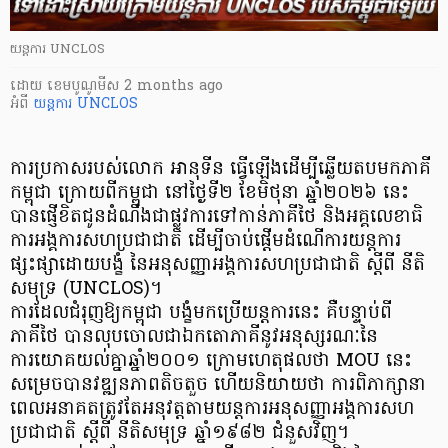
យន្តការ UNCLOS
ដោយ
​ ខេមបូណូមីស
2 months ago
អំពី
យន្តការ UNCLOS
ការប្រកាសរបស់លោក អានុទីន ធ្វើឡើងដើម្បីឆ្លើយតបមកភាគី
កម្ពុជា ក្រោយពីកម្ពុជា នៅថ្ងៃទី២ ខែមិថុនា ឆ្នាំ២០២៦ នេះ
បានផ្ញើខិតជូនដំណឹងជាផ្លូវការទៅកាន់ភាគីថៃ និងអគ្គលេខាធិ
ការអង្គការសហប្រជាជាតិ ដើម្បីចាប់ផ្ដើមដំណើការយន្តការ
ផ្សះផ្សាដោយបង្ខំ នៃអនុសញ្ញាអង្គការសហប្រជាជាតិ ស្ដីពី នីតិ
សមុទ្រ (UNCLOS)។
ការដែលជំរុញឱ្យកម្ពុជា បង្ខំមកប្រើយន្តការនេះ គឺបន្ទាប់ពី
ភាគីថៃ បានលុបចោលជាឯកតោភាគីនូវអនុស្សរណៈនៃ
ការយោគយល់គ្នាឆ្នាំ២០០១ ក្រោមហេតុផលថា MOU នេះ
សម្រេចបានវឌ្ឍនភាពតិចតួច ហើយនិយាយថា ការពិភាក្សានា
ពេលអនាគតត្រូវតែអនុវត្តតាមយន្តការអនុសញ្ញាអង្គការសហ
ប្រជាជាតិ ស្ដីពី នីតិសមុទ្រ ឆ្នាំ១៩៨២ ជំនួសវិញ។