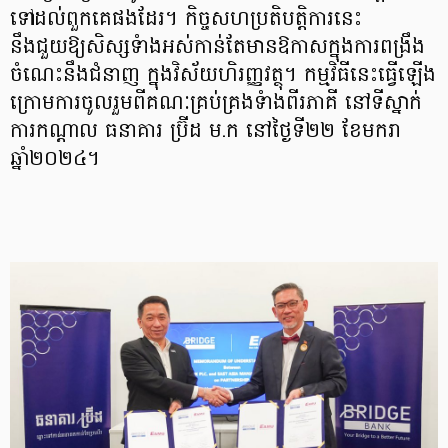
ទៅដល់ពួកគេផងដែរ។ កិច្ចសហប្រតិបត្តិការនេះ
នឹងជួយឱ្យសិស្សទំាងអស់កាន់តែមានឱកាសក្នុងការពង្រឹង
ចំណេះនឹងជំនាញ ក្នុងវិស័យហិរញ្ញវត្ថុ។ កម្មវិធីនេះធ្វើឡើង
ក្រោមការចូលរួមពីគណៈគ្រប់គ្រងទំាងពីរភាគី នៅទីស្នាក់
ការកណ្តាល ធនាគារ ប្រ៊ីដ ម.ក នៅថ្ងៃទី២២ ខែមករា
ឆ្នាំ២០២៤។