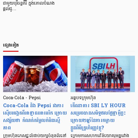
ជាមួយបុរីចន្ទគីរី ក្នុងគោលបំណង
ផ្តល់ជូ…
ផ្សេងទៀត
Coca-Cola - Pepsi
អត្ថបទក្រុមហ៊ុន
Coca-Cola និង Pepsi រងការ
តើធនាគារ SBI LY HOUR
ស៊ើបអង្កេតពីអាជ្ញាធរអាមេរិក ក្រោយ
សម្រេចបានសមិទ្ធផលផ្លែផ្កាអ្វីខ្លះ
សង្ស័យថា កំណត់តម្លៃលក់មិនស្មើ
ក្រោយ២ឆ្នាំនៃការកម្លាយ
ភាព
ខ្លួនពីមីក្រូហិរញ្ញវត្ថុ?
ក្រុមហ៊ុនភេសជ្ជៈលំដាប់យក្សចំនួនពីរនៅ
ក្រោមការសហការវិនិយោគរួមគ្នារវាង