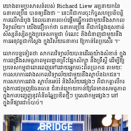
យោងតាមប្រសាសន៍របស់​ Richard Liew អគ្គនាយកនៃ
ធនាគារប្រ៊ីដ បានឲ្យដឹងថា “ នេះគឺជាការចុះកិច្ចសហប្រតិបត្តិ
ការ​លើកដំបូង ដែលធនាគារ​ចាប់ផ្តើមធ្វើការ​ជាមួយ​នឹង​សាកល
វិទ្យាល័យ។​ យើងជឿចាក់ថា ធនាគារប្រ៊ីដ គឺជាកន្លែងដុសខាត់​
សិស្សនិស្សិតក្នុងប្រទេសកម្ពុជា ចំណេះ និងជំនាញ​ជាមួយនឹង
ការអនុវត្តជាក់ស្ដែង ក្នុងវិស័យធនាគារ ឱ្យកាន់តែប្រសើរ ។“
លោកបន្តទៀតថា សាកលវិទ្យាល័យបានដើរតួយ៉ាងសំខាន់ ក្នុង
ការពង្រឹងសមត្ថភាព​មូលដ្ឋានគ្រឹះ​ផ្នែកសិក្សា និងទ្រឹស្តី ដើម្បីឱ្យ
ប្រទេសកម្ពុជាពោរពេញ​ទៅដោយ​អ្នកចេះពិតប្រាកដ​ តាមយៈ
ការសហការ​រវាងសកលវិទ្យាល័យ​ជាមួយនឹងស្ថាប័នឯកជន។
ការសហការរវាង ស្ថាប័នអប់រំ និងវិស័យផ្សេងៗ​ គឺជាកត្តាលីករ
ក្នុងការជម្រុញឱធនធាន ជំនាន់ក្រោយកាន់ឱ្យតែមានសមត្ថភាព
ក្នុងការបញ្ចេញ​នូវគំនិតឆ្នៃប្រឌិតថ្មីៗ ឬសេវាកម្មផ្សេងៗ នៅ
ក្នុងទីផ្សារជាចំបាច់។