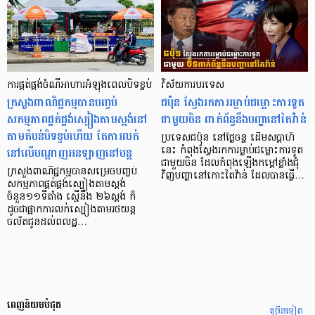
ការផ្គត់ផ្គង់ចំណីអាហារ​អំឡុងពេលបិទខ្ទប់
វិស័យការបរទេស
ក្រសួងពាណិជ្ជកម្មបានបញ្ចប់
ជប៉ុន ស្វែងរកការរម្ងាប់ជម្លោះការទូត
សកម្មភាពផ្គត់ផ្គង់ស្បៀងតាមស្តង់នៅ
ជាមួយចិន ពាក់ព័ន្ធនឹងបញ្ហានៅតៃវ៉ាន់
តាមតំបន់បិទខ្ទប់ហើយ តែការលក់
ប្រទេសជប៉ុន នៅថ្ងៃចន្ទ ដើមសប្តាហ៍
នៅលើបណ្ដាញអនឡាញ​នៅបន្ដ
នេះ កំពុងស្វែងរកការម្ងាប់ជម្លោះការទូត
ជាមួយចិន ដែលកំពុងឡើងកម្តៅខ្លាំងជុំ
ក្រសួងពាណិជ្ជកម្មបានសម្រេចបញ្ចប់
វិញបញ្ហានៅកោះតៃវ៉ាន់ ដែលបានធ្វើ…
សកម្មភាពផ្គត់ផ្គង់ស្បៀងតាមស្តង់
ចំនួន១១ទីតាំង ស្មើនឹង ២៦ស្តង់ ក៏
ដូចជាផ្អាកការលក់ស្បៀងតាមរថយន្ត
ចល័តជូនដល់ពលដ្ឋ…
ពេញនិយមបំផុត
ច្រើនទៀត