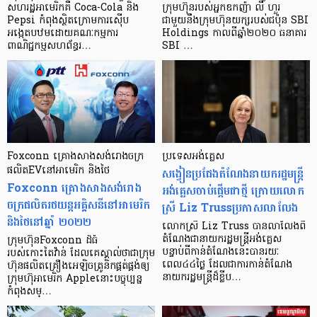
សហរដ្ឋអាមេរិកគឺ Coca-Cola និង
ក្រុមហ៊ុនរបស់អ្នកឧកញ៉ា លី ហួរ
Pepsi កំពុងស្ថិតក្រោមការស៊ើប
ជាមួយនឹងក្រុមហ៊ុនយក្សរបស់ជប៉ុន SBI
អង្កេតបឋមដោយគណៈកម្មការ
Holdings កាលពីឆ្នាំ២០២០ ធនាគារ
ពាណិជ្ជកម្មសហព័ន្ធរ…
SBI …
Foxconn គ្រោងសាងសង់រោងចក្រ
ប្រទេសអង់គ្លេស
ផលិតEVនៅអាមេរិក និងថៃ
សង្វៀនប្រជែងតំណែងនាយករដ្ឋមន្ត្រី
Foxconn គ្រោងសាងសង់រោង
អង់គ្លេសចាប់ផ្តើមជាថ្មី ក្រោយលោក
ចក្រផលិតរថយន្តអគ្គិសនីនៅអាមេរិក
ស្រី Liz Trussប្រកាសលាលែង
និងថៃនៅឆ្នាំ ២០២២
លោកស្រី Liz Truss បានលាលែងពី
តំណែងជានាយករដ្ឋមន្ត្រីអង់គ្លេស
ក្រុមហ៊ុនFoxconn ដ៏ធំ
បន្ទាប់ពីកាន់តំណែងនេះបានរយៈ
របស់កោះតៃវ៉ាន់ ដែលគេស្គាល់ថាជាក្រុម
ពេល៤៤ថ្ងៃ ដែលជាការកាន់តំណែង
ហ៊ុនផលិតគ្រឿងអេឡិចត្រូនិកផ្គត់ផ្គង់ឲ្យ
នាយករដ្ឋមន្ត្រីដ៏ខ្លីប…
ក្រុមហ៊ុអាមេរិក Appleនោះបច្ចុប្បន្ន
កំពុងសម្…