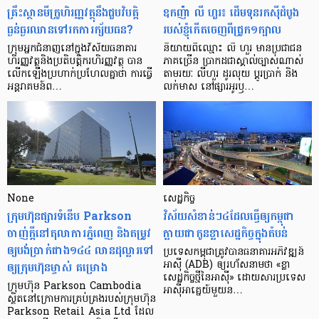
គ្រឹះស្ថាន​មីក្រូ​ហិរញ្ញវត្ថុ​នឹង​ជួប​វិបត្តិ​
ឧកញ៉ា លី ហួរ៖ ដើមទុនរកស៊ីដំបូង
ធ្ងន់ធ្ងរ​ឈាន​ទៅ​រក​ការ​ក្ស័យធន?
របស់ខ្ញុំកើតចេញពីជ្រូក១ក្បាល
ក្រុម​អ្នក​ជំនាញ​នៅ​ក្នុង​វិស័យ​ធនាគារ
និយាយ​ពី​ឈ្មោះ លី ហួរ មាន​ប្រជាជន​
ហិរញ្ញវត្ថុ​និង​ប្រតិបត្តិករ​ហិរញ្ញ​វត្ថុ បាន​​
ភាគ​ច្រើន ប្រាកដ​ជា​ស្គាល់​ច្បាស់​ណាស់
លើក​ឡើង​ប្រហាក់​ប្រហែល​គ្នា​ថា ការ​ធ្វើ​
តាមរយៈ លីហួរ ដូរ​លុយ ប្តូរ​បា្រក់ និង​
អន្តរាគមន៍​ព…
លក់​មាស នៅ​ផ្សារ​អូរ​ឫ…
None
សេដ្ឋកិច្ច​
ក្រុមហ៊ុនផ្សារទំនើប Parkson
វិស័យ​សំខាន់ៗ​៤​ដែល​ធ្វើ​ឲ្យ​កម្ពុជា​
ចាញ់ក្ដីនៅតុលាការភ្នំពេញ និងតម្រូវ
ក្លាយ​ជា​កូន​ខ្លា​សេដ្ឋកិច្ច​ក្នុង​តំបន់
ឲ្យបង់ប្រាក់ជាង១៤៤ លានដុល្លារទៅ
ប្រទេស​កម្ពុជា​ត្រូវ​បាន​ធនាគារ​អភិវឌ្ឍន៍​
ឲ្យក្រុមហ៊ុនម្ចាស់ គម្រោង
អាស៊ី (ADB) ឲ្យ​រហ័ស​នាមថា «ខ្លា​
សេដ្ឋកិច្ច​ថ្មី​នៃ​អាស៊ី» ដោយសារ​ប្រទេស​
ក្រុមហ៊ុន Parkson Cambodia
អាស៊ី​អាគ្នេយ៍​មួយ​ន…
ស្ថិតនៅក្រោមការគ្រប់គ្រងរបស់ក្រុមហ៊ុន
Parkson Retail Asia Ltd ដែល