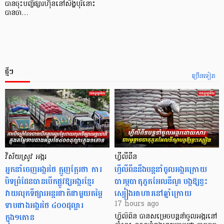
បានចុះបញ្ចីផ្សារហ៊ុននៅសិង្ហបុរីនោះ
បានចា…
ថ្មីៗ
ច្រើនទៀត
វិស័យស្រូវ អង្ករ
ហ្វីលីពីន
អ្នកនាំចេញអង្ករថៃ ត្អូញត្អែរថា ការ
ហ្វីលីពីននឹងបន្តនាំចូលអង្ករក្រោយ
បិទព្រំដែនបានបើកផ្លូវឱ្យអង្ករខ្មែរ
បារម្ភបាតុភូតអែលនីណូ បង្កឱ្យខ្វះ
វាយលុកទីផ្សារអន្តរជាតិជាមួយតម្លៃ
ស្បៀងអាហារនៅឆ្នាំក្រោយ
ទាបជាងអង្ករថៃ ៤០០ដុល្លារ
17 hours ago
ក្នុង១តោន
ហ្វីលីពីន បាន​សម្រេចបន្តនាំចូលអង្ករនៅ