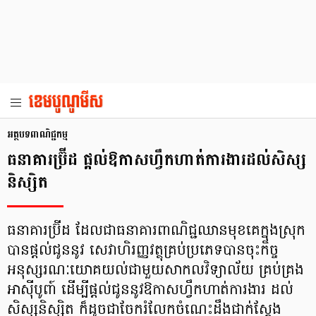
អត្ថបទពាណិជ្ជកម្ម
ធនាគារប្រ៊ីដ ផ្តល់ឱកាសហ្វឹកហាត់ការងារដល់សិស្ស
និស្សិត
ធនាគារប្រ៊ីដ ដែលជាធនាគារពាណិជ្ជឈានមុខគេក្នុងស្រុក
បានផ្តល់ជូននូវ សេវាហិរញ្ញវត្ថុគ្រប់ប្រភេទបានចុះកិច្ច
អនុស្សរណៈយោគយល់ជាមួយសាកលវិទ្យាល័យ គ្រប់គ្រង
អាស៊ីបូពា៍ ដើម្បីផ្តល់ជូននូវឱកាសហ្វឹកហាត់ការងារ ដល់
សិស្សនិស្សិត ក៏ដូចជាចែករំលែកចំណេះដឹងជាក់ស្តែង