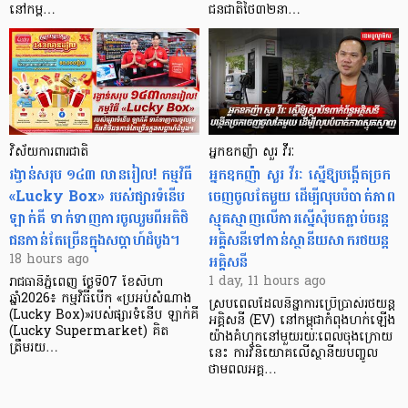
នៅកម្ព…
ជនជាតិថៃ៣២នា…
វិស័យការពារជាតិ
អ្នកឧកញ៉ា សួរ វីរៈ
រង្វាន់សរុប ១៤៣ លានរៀល! កម្មវិធី
អ្នកឧកញ៉ា សួរ វីរៈ ស្នើឱ្យបង្កើតច្រក
«Lucky Box» របស់ផ្សារទំនើប
ចេញចូលតែមួយ ដើម្បីលុបបំបាត់ភាព
ឡាក់គី ទាក់ទាញការចូលរួមពីអតិថិ
ស្មុគស្មាញលើការស្នើសុំបតភ្ជាប់ចរន្ត
ជនកាន់តែច្រើនក្នុងសប្តាហ៍ដំបូង។
អគ្គិសនីទៅកាន់ស្ថានីយសាករថយន្ត
អគ្គិសនី
18 hours ago
1 day, 11 hours ago
រាជធានីភ្នំពេញ ថ្ងៃទី07 ខែសីហា
ឆ្នាំ2026៖ កម្មវិធីបើក «ប្រអប់សំណាង
ស្របពេលដែលនិន្នាការប្រើប្រាស់រថយន្ត
(Lucky Box)»របស់ផ្សារទំនើប ឡាក់គី
អគ្គិសនី (EV) នៅកម្ពុជាកំពុងហក់ឡើង
(Lucky Supermarket) គិត
យ៉ាងគំហុកនៅមួយរយៈពេលចុងក្រោយ
ត្រឹមរយ…
នេះ ការវិនិយោគលើស្ថានីយបញ្ចូល
ថាមពលអគ្គ…