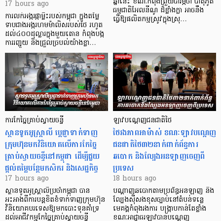
ឆ្នាំនេះ ខណៈកំពុងព្រួយបារម្ភថា បាតុភូត
17 hours ago
ធម្មជាតិអែលនីណូ ដ៏ខ្លាំងក្លា​ អាចនឹង
ការលក់អង្ករផ្កាម្លិះរបស់កម្ពុជា ក្នុងតម្លៃ
ធ្វើឱ្យផលិតកម្មស្រូវក្នុងស្រុ…
ទាបជាងអង្ករហមម៉ាលិសរបស់ថៃ រហូត
ដល់៤០០ដុល្លារក្នុងមួយតោន កំពុងបង្ក
ការរញ្ជួយ និងជ្រួលច្របល់យ៉ាងខ្លា…
ការកែច្នៃគ្រាប់ស្វាយចន្ទី
ឡាវបណ្តេញជនជាតិថៃ
ស្ថានទូតអូស្ត្រាលី ប្តេជ្ញាទាក់ទាញ
ថៃរងភាពអាម៉ាស់ ខណៈឡាវបណ្តេញ
ក្រុមហ៊ុនមក​វិនិយោគលើការកែច្នៃ
ជនជាតិថៃ៣២នាក់ពាក់ព័ន្ធការ
គ្រាប់ស្វាយចន្ទីនៅកម្ពុជា ដើម្បីជួយ
ឆបោក និងល្បែងអនឡាញចេញពី
ផ្តល់តម្លៃបន្ថែមកសិករ និងសេដ្ឋកិច្ច
ប្រទេស
17 hours ago
18 hours ago
ស្ថានទូតអូស្ត្រាលីប្រចាំកម្ពុជា បាន
បណ្តាញឆបោកតាមប្រព័ន្ធអនឡាញ និង
អះអាងពីការបន្តខិតខំទាក់ទាញក្រុមហ៊ុន
ល្បែងស៊ីសងខុសច្បាប់នៅតំបន់ទន្លេ
វិនិយោគបរទេសឱ្យមកបោះទុនគាំទ្រ
មេគង្គកំពុងរងការ បង្ក្រាប​កាន់តែខ្លាំង
ដល់អាជីវកម្មកែច្នៃគ្រាប់ស្វាយចន្ទី
ខណៈអាជ្ញាធរឡាវបានបណ្តេញ