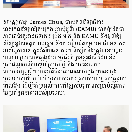
សាស្ត្រាចារ្យ James Chua, ជាសកលវិទ្យាធិការ​
នៃសកលវិទ្យាល័គ្រប់គ្រង អាស៊ីបូព៌ា (EAMU) បានឱ្យដឹងថា
ភាពជាដៃគូរវាងធនាគារ ប្រ៊ីដ ម.ក និង EAMU នឹងផ្តល់ឱ្យ
សិស្សនូវសមត្ថភាពបន្ថែម និងការរៀបចំសម្រាប់អាជីពអនាគត
របស់ពួកគេនៅក្នុងវិស័យធនាគារ។ និស្សិតនឹងត្រូវបានបណ្តុះ
បណ្តាល​ស្របតាមស្តង់ដារកម្មវិធីសិក្សាអន្តរជាតិ ដែលនឹង
គ្របដណ្តប់លើ​ការ​ផ្តល់ប្រាក់កម្ចី និងការអនុលោម
តាមបទប្បញ្ញត្តិ។ ការអប់រំគឺជាគោលដៅ​ចម្បង​មួយនៅ​ក្នុង​
ប្រទេសកម្ពុជា ហើយកិច្ចសហការនេះ​ស្របតាម​យុទ្ធសាស្ត្ររយៈ
ពេលវែង ដើម្បីគាំទ្រដល់​ការអភិវឌ្ឍ​សមត្ថភាព​សម្រាប់ស្ថិរភាព​
នៃប្រព័ន្ធធនាគាររបស់ប្រទេស។