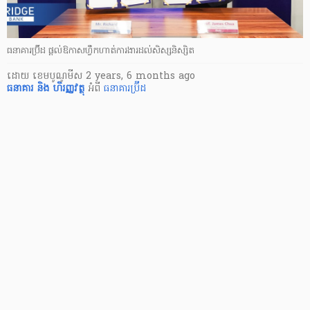
ធនាគារប្រ៊ីដ ផ្តល់ឱកាសហ្វឹកហាត់ការងារដល់សិស្សនិស្សិត
ដោយ
​ ខេមបូណូមីស
2 years, 6 months ago
ធនាគារ និង ហិរញ្ញវត្ថុ
អំពី
ធនាគារប្រ៊ីដ