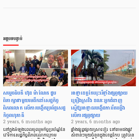
អត្ថបទបន្ទាប់
សម្តេចធិបតី ហ៊ុន ម៉ាណែត ជួប
អាជ្ញាខេត្តកែបរុះរើផ្ទាំងផ្សព្វផ្សាយ
ពិភាក្សាជាមួយមេដឹកនាំសេដ្ឋកិច្ច
គ្រឿងស្រវឹង ខណៈអ្នកជំនាញ
ពិភពលោក លើការបង្កើតប្រព័ន្ធសេដ្ឋ
ស្នើឱ្យអាជ្ញាធរបង្កើនការរឹតបន្តឹង
កិច្ចពហុភាគី
លើការផ្សព្វផ្សាយ
2 years, 6 months ago
2 years, 6 months ago
នៅក្នុងអំឡុងពេលចូលរួមកិច្ចប្រចាំឆ្នាំនៃ
ផ្ទាំងផ្សព្វផ្សាយស្រាបៀរ នៅតាមដងផ្លូវ
វេទិកាសេដ្ឋកិច្ចពិភពលោកក្រោម
សំខាន់ៗមួយចំនួនក្នុងខេត្តកែប ត្រូវបាន