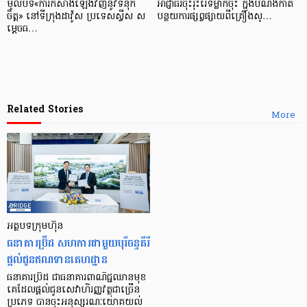
មូលបទ«ការកសាងឡើងវិញនូវទំនុក
អាជ្ញាធរចុះរុះរើទម្លាក់ចុះ ក្នុងបំណងកាត់
ចិត្ត» នៅទីក្រុងដាវ៉ូស ប្រទេសស្វីស ស
បន្ថយការផ្សព្វផ្សាយពីគ្រឿងស្…
ម្តេចធ…
Related Stories
More
អត្ថបទក្រុមហ៊ុន
ធនាគារប្រ៊ីដ សហការជាមួយបុរីចន្ទគីរី
ផ្តល់ជូនឥណទានគេហដ្ឋាន
ធនាគារប្រ៊ីដ ជាធនាគារពាណិជ្ជឈានមុខ
គេដែលផ្តល់ជូនសេវាហិរញ្ញវត្ថុជាច្រើន
ប្រភេទ បានចុះអនុស្សរណៈយោគយល់