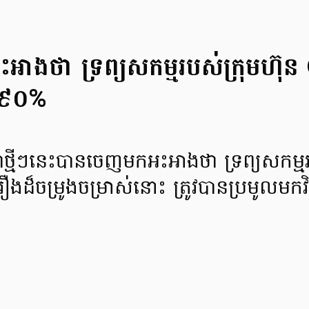
អាងថា ទ្រព្យសកម្មរបស់ក្រុមហ៊ុន 
ន៩០%
ជាថ្មីៗនេះបានចេញមកអះអាងថា ទ្រព្យសកម្ម
ងរឿងដ៏ចម្រូងចម្រាស់នោះ ត្រូវបានប្រមូ