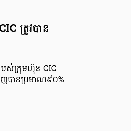
CIC ត្រូវបាន
របស់ក្រុមហ៊ុន CIC
លមកវិញបានប្រមាណ៩០%