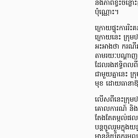
និងភាពខ្វះចន្លោះក
ប៉ុណ្ណោះ។
ក្រោយផ្ទុះការរិះ
ក្រោយនេះ ក្រុម
អះអាងថា ករណីរប
តាមរយៈបណ្ដាញទំន
ដែលរងឥទ្ធិពលពីវិ
ជាមួយគ្នានេះ ក្
មុខ ដោយធានាឱ្យ
លើសពីនេះក្រុមហ
គោលការណ៍ និងប
តែងតែតម្កល់ផលប្
បន្តចូលរួមក្នុង
មាននិយ័តករមូលបត្