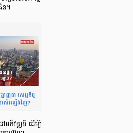
ោគិន។
្ហាញថា សេដ្ឋកិច្ច
ប្រសើរឡើងវិញ?
អភិវឌ្ឍន៍ ដើម្បី