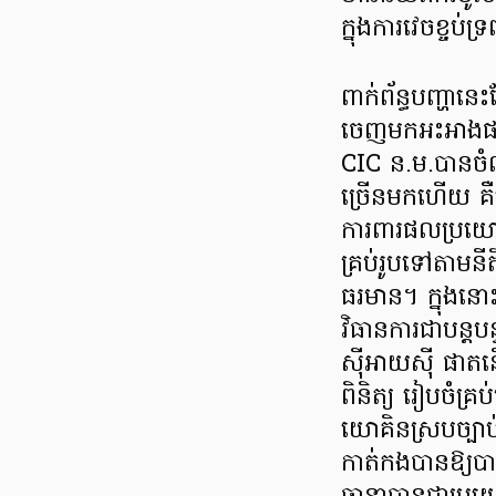
ក្នុងការវេចខ្ចប
ពាក់ព័ន្ធបញ្ហានេ
ចេញមកអះអាងផងដ
CIC ន.ម.បានចំ
ច្រើនមកហើយ គឺ
ការពារផលប្រយោជ
គ្រប់រូបទៅតាមនីតិ
ធរមាន។ ក្នុងនោ
វិធានការជាបន្តបន
ស៊ីអាយស៊ី ផាតនើ
ពិនិត្យ រៀបចំគ្រប
យោគិនស្របច្បាប
កាត់កងបានឱ្យបាន