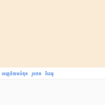
ពេញនិយមបំផុត
រូបថត
វីដេអូ