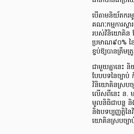
ធានាបានជាប្រយោ
បើតាមនិយ័តករមូល
គណៈកម្មការស្តារ
របស់វិនិយោគិន 
ប្រមាណ៩០% នៃចំ
ខ្ចប់ឱ្យបានត្រឹម
ជាមួយគ្នានេះ និយ
បែបបទនៃច្បាប់
វិនិយោគិនស្របច្
លើសពីនេះ ន. ម. 
មូលនិធិជាបន្ត ន
និងបទប្បញ្ញត្តិ
យោគិនស្របច្បាប