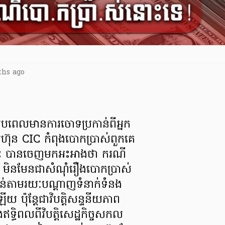
ths ago
្របពេលមានការចោទប្រកាន់ពីអ្នក
មហ៊ុន CIC កំពុងបោកប្រាស់ពួកគេ​
នេះ បានចេញមកអះអាងថា ករណី
ួន មិនមែនជា​សំណុំរឿងបោកប្រាស់​
ាន់តាមរយៈបណ្ដាញទំនាក់ទំនង
 ប៉ុន្តែជាវិបត្តិសន្ទនីយ​ភាព​
ទ្ធិពលពីវិបត្តិសេដ្ឋកិច្ចសកល