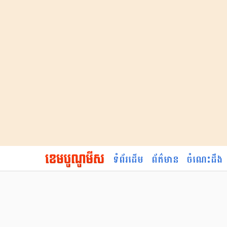
ទំព័រដើម
ព័ត៌មាន
ចំណេះដឹង