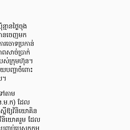
្មានថ្ងៃចុង
) បានចេញមក
ារចោទប្រកាន់
ាពសាច់ប្រាក់
របស់ក្រុមហ៊ុន។
រាយបញ្ហាចំពោះ
ូប។
មទៅតាម
(ន.ម.ក) ដែល
នើឱ្យវិនិយោគិន
ោងវិនិយោគរួម ដែល
ុនបញ្ចប់បេសកកម្ម