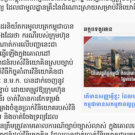
់ទ្រព្យ ដែលជាមូលដ្ឋានគ្រឹះនៃដំណោះស្រាយសម្រាប់វិនិយ
ះដែរនិយ័តករមូលបត្រកម្ពុជាបាន
អត្ថបទគួរអាន
ែរថា ករណីរបស់ក្រុមហ៊ុន
ណាត់ការលើបញ្ហានេះជា
ធ្វើឡើងក្នុងគោលដៅ
ន៍របស់វិនិយោគិនស្របច្បាប់
វិធីកិច្ចគាំពារវិនិយោគិនជា
ះ ន.ម.ក. បានដាក់ចេញនូវ
្ទាប់ ដោយតម្រូវឱ្យក្រុមហ៊ុន
តើមានសញ្ញាអ្វីខ្លះ ដែលបង
រ ចាត់វិធានការកែទម្រង់
កម្ពុជាមានសកម្មភាពល្អ
់គ្រងចំនួនប្រាក់វិនិយោគរបស់វិនិ
់ និងចាត់ចែងទ្រព្យដែល
ត្រឹមត្រូវតាមគោលការណ៍ច្បាប់ច្បាស់លាស់ ក្នុងគោលដៅ