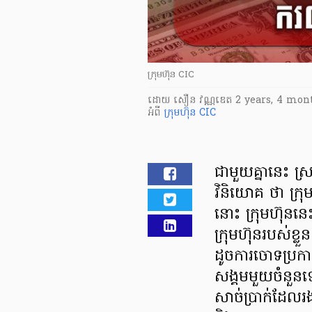
ក្រុមហ៊ុន CIC
ដោយ
សឿន វណ្ណឌេត
2 years, 4 mon
អំពី
ក្រុមហ៊ុន CIC
ជាមួយគ្នានេះ ស
វិនិយោគ ថា ក្រុ
នោះ ក្រុមហ៊ុន
ក្រុមហ៊ុនរបស់ខ្ល
ដូចការចោទប្រក
សង្គមមួយចំនួនឡើយ
សាច់ប្រាក់ដែលរងឥ