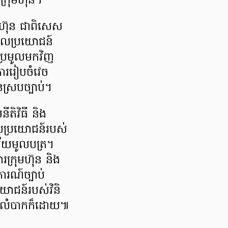
្រុមហ៊ុន។
ុមហ៊ុន ជាពិសេស
ារផលប្រយោជន៍
ប្រមូលមកវិញ
ាររៀបចំវេច
ិនស្របច្បាប់។
ីតិវិធី និង
ផលប្រយោជន៍របស់
ិស័យមូលបត្រ។
រក្រុមហ៊ុន និង
ារណ៍ច្បាប់
រយោជន៍របស់វិនិ
បការលំបាកក៏ដោយ៕