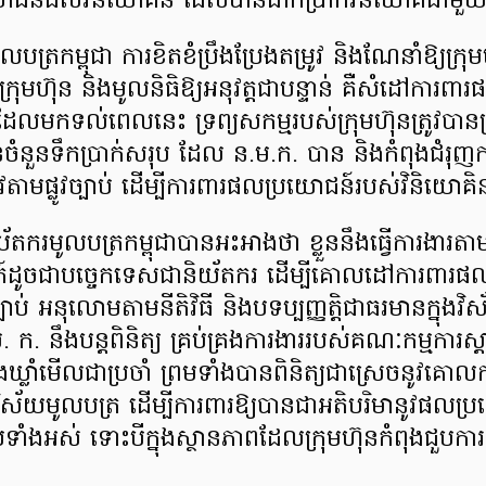
ជន៍ដល់វិនិយោគិន ដែលបានដាក់ប្រាក់វិនិយោគជាមួយក
បត្រកម្ពុជា ការខិតខំប្រឹងប្រែងតម្រូវ និងណែនាំឱ្យក្រ
ក្រុមហ៊ុន និងមូលនិធិឱ្យអនុវត្តជាបន្ទាន់ គឺសំដៅការព
ដែលមកទល់ពេលនេះ ទ្រព្យសកម្មរបស់ក្រុមហ៊ុនត្រូវបាន
នួនទឹកប្រាក់សរុប ដែល ន.ម.ក. បាន និងកំពុងជំរុញក
ត្រូវតាមផ្លូវច្បាប់ ដើម្បីការពារផលប្រយោជន៍របស់វិនិយោគ
័តករមូលបត្រកម្ពុជាបានអះអាងថា ខ្លួននឹងធ្វើការងារតាមន
 ក៍ដូចជាបច្ចេកទេសជានិយ័តករ ដើម្បីគោលដៅការពារ
បាប់ អនុលោមតាមនីតិវិធី និងបទប្បញ្ញត្តិជាធរមានក្នុងវ
ក. នឹងបន្តពិនិត្យ គ្រប់គ្រងការងាររបស់គណៈកម្មការស្តា
ិងឃ្លាំមើលជាប្រចាំ ព្រមទាំងបានពិនិត្យជាស្រេចនូវគោលក
នៃវិស័យមូលបត្រ ដើម្បីការពារឱ្យបានជាអតិបរិមានូវផលប្
់ទាំងអស់ ទោះបីក្នុងស្ថានភាពដែលក្រុមហ៊ុនកំពុងជួ