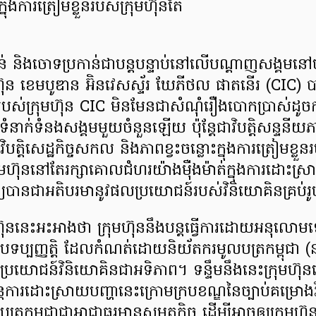
្នុងការត្រៀមខ្លួន​របស់ក្រុមហ៊ុនតែ
គន់ និងចោទប្រកាន់ជាបន្តបន្ទាប់នៅលើបណ្តាញសង្គមនៅប៉ុន
ហ៊ុន ខេមបូឌាន អ៊ិនវេសស្ទ័រ ឃែភីថល ផាតនើរ (CIC
ស់ក្រុមហ៊ុន CIC មិនមែនជាសំណុំរឿងបោកប្រាស់ដូចក
ាក់ទំនងសង្គមមួយចំនួនឡើយ ប៉ុន្តែជាវិបត្តិសន្ទនីយភ
បត្តិសេដ្ឋកិច្ចសកល និងភាពខ្វះចន្លោះក្នុងការត្រៀមខ្លួន
រុមហ៊ុននៅតែរក្សាគោលជំហរយ៉ាងម៉ឺងម៉ាត់ក្នុងការដោះស្
បានជាអតិបរមានូវផលប្រយោជន៍របស់វិនិយោគិនគ្រប់រ
៊ុននេះអះអាងថា ក្រុមហ៊ុននឹងបន្តធ្វើការដោយអនុលោ
ទប្បញ្ញត្តិ ដែលកំណត់ដោយនិយ័តករមូលបត្រកម្ពុជា 
រយោជន៍វិនិយោគិនជាអទិភាព។ ទន្ទឹមនឹងនេះក្រុមហ៊ុនស្
យន្តការដោះស្រាយបញ្ហានេះក្រោមក្របខណ្ឌនៃច្បាប់គម្រ
រកម្ពុជាជាអាជ្ញាធរមានសមត្ថកិច្ច ដើម្បីអាចឲ្យក្រុមហ៊