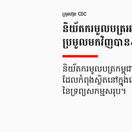
ក្រុមហ៊ុន CIC
និយ័តករមូលបត្រអះ
ប្រមូលមកវិញបា
និយ័តករមូលបត្រកម្ពុ
ដែលកំពុងស្ថិតនៅក្នុ
នៃទ្រព្យសកម្មសរុប។