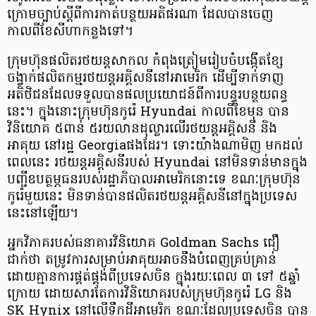
ក្រោម​ច្បាប់​ស្តីពីការកាត់បន្ថយ​អតិផរណា​ ដែល​បាន​ចេញ​
កាលពីខែសីហាកន្លងទៅ។
ក្រុមហ៊ុន​ផលិត​រថយន្តសាកល កំពុង​ត្រៀម​រៀបចំ​បង្កើត​ខ្សែ​
ចង្វាក់​ផលិត​កម្ម​រថយន្ត​អគ្គិសនីនៅ​អាមេរិក ដើម្បីទាក់ទាញ​
អតិថិជនដែល​ទទួលបានផលប្រយោជន៍ពីការបន្ធូរបន្ថយពន្ធ
នេះ។ ក្នុងនោះក្រុមហ៊ុនកូរ៉េ Hyundai កាលពីខែមុន បាន​
វិនិយោគ​ ៥ពាន់ ៥រយលាន​ដុល្លារលើ​រថយន្តអគ្គិសនី និង
អាគុយ នៅរដ្ឋ Georgiaផងដែរ។ ទោះយ៉ាងណាមិញ មកដល់
ពេលនេះ រថយន្តអគ្គិសនីរបស់ Hyundai នៅមិនទាន់មានក្នុង
បញ្ជី​ឧបត្ថម្ភធន​របស់​រដ្ឋាភិបាល​អាមេរិកនោះទេ ខណៈ​ក្រុមហ៊ុន
កូរ៉េមួយនេះ មិនទាន់​បាន​ផលិត​រថយន្តអគ្គិសនី​នៅក្នុងប្រទេស​
នេះនៅ​ឡើយ។
អ្នកវិភាគរបស់ធនាគារវិនិយោគ Goldman Sachs ជឿ
ជាក់ថា តម្រូវការសម្រាប់អាគុយអាចនឹងបំពេញគ្រប់គ្រាន់
ដោយគ្មានការផ្គត់ផ្គង់ពីប្រទេសចិន ក្នុងរយៈពេល ៣ ទៅ ៥ឆ្នាំ
ក្រោយ ដោយសារតែការវិនិយោគរបស់ក្រុមហ៊ុនកូរ៉េ LG និង
SK Hynix នៅលើទឹកដីអាមេរិក ខណៈដែលប្រទេសចិន បាន