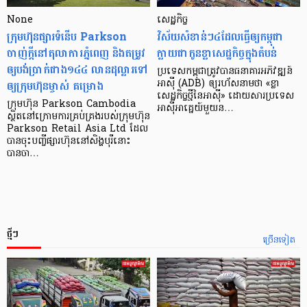
None
សេដ្ឋកិច្ច​
ក្រុមហ៊ុនផ្សារទំនើប Parkson
វិស័យ​សំខាន់ៗ​៤​ដែល​ធ្វើ​ឲ្យ​កម្ពុជា​
ចាញ់ក្ដីនៅតុលាការភ្នំពេញ និងតម្រូវ
ក្លាយ​ជា​កូន​ខ្លា​សេដ្ឋកិច្ច​ក្នុង​តំបន់
ឲ្យបង់ប្រាក់ជាង១៤៤ លានដុល្លារទៅ
ប្រទេស​កម្ពុជា​ត្រូវ​បាន​ធនាគារ​អភិវឌ្ឍន៍​
ឲ្យក្រុមហ៊ុនម្ចាស់ គម្រោង
អាស៊ី (ADB) ឲ្យ​រហ័ស​នាមថា «ខ្លា​
សេដ្ឋកិច្ច​ថ្មី​នៃ​អាស៊ី» ដោយសារ​ប្រទេស​
ក្រុមហ៊ុន Parkson Cambodia
អាស៊ី​អាគ្នេយ៍​មួយ​ន…
ស្ថិតនៅក្រោមការគ្រប់គ្រងរបស់ក្រុមហ៊ុន
Parkson Retail Asia Ltd ដែល
បានចុះបញ្ចីផ្សារហ៊ុននៅសិង្ហបុរីនោះ
បានចា…
ថ្មីៗ
ច្រើនទៀត