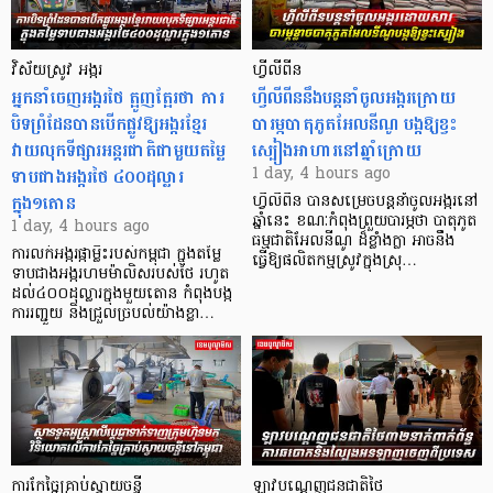
វិស័យស្រូវ អង្ករ
ហ្វីលីពីន
អ្នកនាំចេញអង្ករថៃ ត្អូញត្អែរថា ការ
ហ្វីលីពីននឹងបន្តនាំចូលអង្ករក្រោយ
បិទព្រំដែនបានបើកផ្លូវឱ្យអង្ករខ្មែរ
បារម្ភបាតុភូតអែលនីណូ បង្កឱ្យខ្វះ
វាយលុកទីផ្សារអន្តរជាតិជាមួយតម្លៃ
ស្បៀងអាហារនៅឆ្នាំក្រោយ
ទាបជាងអង្ករថៃ ៤០០ដុល្លារ
1 day, 4 hours ago
ក្នុង១តោន
ហ្វីលីពីន បាន​សម្រេចបន្តនាំចូលអង្ករនៅ
ឆ្នាំនេះ ខណៈកំពុងព្រួយបារម្ភថា បាតុភូត
1 day, 4 hours ago
ធម្មជាតិអែលនីណូ ដ៏ខ្លាំងក្លា​ អាចនឹង
ការលក់អង្ករផ្កាម្លិះរបស់កម្ពុជា ក្នុងតម្លៃ
ធ្វើឱ្យផលិតកម្មស្រូវក្នុងស្រុ…
ទាបជាងអង្ករហមម៉ាលិសរបស់ថៃ រហូត
ដល់៤០០ដុល្លារក្នុងមួយតោន កំពុងបង្ក
ការរញ្ជួយ និងជ្រួលច្របល់យ៉ាងខ្លា…
ការកែច្នៃគ្រាប់ស្វាយចន្ទី
ឡាវបណ្តេញជនជាតិថៃ