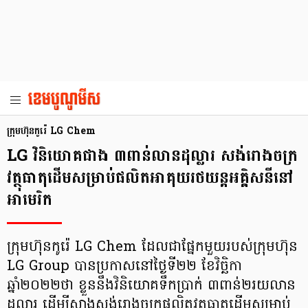
ក្រុមហ៊ុនកូរ៉េ LG Chem
LG វិនិយោគជាង ៣ពាន់លានដុល្លារ សង់រោងចក្រ
វត្ថុធាតុដើមសម្រាប់ផលិតអាគុយរថយន្តអគ្គិសនីនៅ
អាមេរិក
ក្រុមហ៊ុនកូរ៉េ LG Chem ដែលជាផ្នែកមួយរបស់ក្រុមហ៊ុន
LG Group បានប្រកាសនៅថ្ងៃទី២២ ខែវិច្ឆិកា
ឆ្នាំ២០២២ថា ខ្លួននឹងវិនិយោគទឹកប្រាក់ ៣ពាន់២រយលាន
ដុល្លារ ដើម្បីសាងសង់រោងចក្រផលិតវត្ថុធាតុដើមសម្រាប់