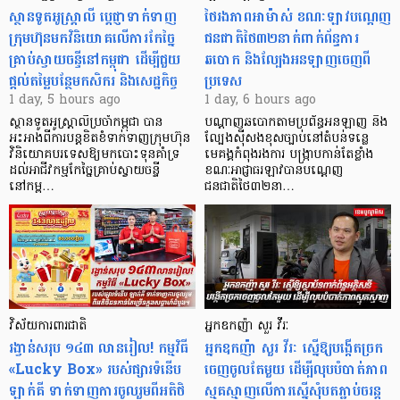
ស្ថានទូតអូស្ត្រាលី ប្តេជ្ញាទាក់ទាញ
ថៃរងភាពអាម៉ាស់ ខណៈឡាវបណ្តេញ
ក្រុមហ៊ុនមក​វិនិយោគលើការកែច្នៃ
ជនជាតិថៃ៣២នាក់ពាក់ព័ន្ធការ
គ្រាប់ស្វាយចន្ទីនៅកម្ពុជា ដើម្បីជួយ
ឆបោក និងល្បែងអនឡាញចេញពី
ផ្តល់តម្លៃបន្ថែមកសិករ និងសេដ្ឋកិច្ច
ប្រទេស
1 day, 5 hours ago
1 day, 6 hours ago
ស្ថានទូតអូស្ត្រាលីប្រចាំកម្ពុជា បាន
បណ្តាញឆបោកតាមប្រព័ន្ធអនឡាញ និង
អះអាងពីការបន្តខិតខំទាក់ទាញក្រុមហ៊ុន
ល្បែងស៊ីសងខុសច្បាប់នៅតំបន់ទន្លេ
វិនិយោគបរទេសឱ្យមកបោះទុនគាំទ្រ
មេគង្គកំពុងរងការ បង្ក្រាប​កាន់តែខ្លាំង
ដល់អាជីវកម្មកែច្នៃគ្រាប់ស្វាយចន្ទី
ខណៈអាជ្ញាធរឡាវបានបណ្តេញ
នៅកម្ព…
ជនជាតិថៃ៣២នា…
វិស័យការពារជាតិ
អ្នកឧកញ៉ា សួរ វីរៈ
រង្វាន់សរុប ១៤៣ លានរៀល! កម្មវិធី
អ្នកឧកញ៉ា សួរ វីរៈ ស្នើឱ្យបង្កើតច្រក
«Lucky Box» របស់ផ្សារទំនើប
ចេញចូលតែមួយ ដើម្បីលុបបំបាត់ភាព
ឡាក់គី ទាក់ទាញការចូលរួមពីអតិថិ
ស្មុគស្មាញលើការស្នើសុំបតភ្ជាប់ចរន្ត