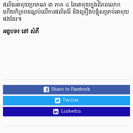
ផលិតអាគុយប្រមាណ ៣ ភាគ ៤ នៃអាគុយក្នុងពិភពលោក
ហើយក៏គ្របដណ្តប់លើការផលិតរ៉ែ និងគ្រឿងបង្គុំសម្រាប់អាគុយ
ផងដែរ៕
អត្ថបទ៖ នៅ សំភី
Share to Facebook
Twitter
Linkedin