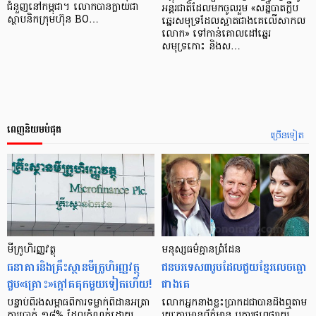
ជំនួញ​នៅ​កម្ពុជា។ លោក​បាន​ក្លាយ​ជា​
អន្តរជាតិដែលមកចូលរួម «សន្និបាតក្លឹប
ស្ថាបនិក​ក្រុមហ៊ុន BO…
ឆ្នេរសមុទ្រដែលស្អាតជាងគេលើសាកល
លោក» ទៅកាន់គោលដៅឆ្នេរ
សមុទ្រកោះ និងស…
ពេញនិយមបំផុត
ច្រើនទៀត
មីក្រូ​ហិរញ្ញវត្ថុ
មនុស្ស​ធម៌​គ្មាន​ព្រំដែន
ធនាគារ​និង​គ្រឹះស្ថាន​មីក្រូ​ហិរញ្ញវត្ថុ​
ជន​បរទេស​៣​រូប​ដែល​ជួយ​ខ្មែរ​លេច​ធ្លោ​
ជួប«គ្រោះ»ក្តៅ​គគុក​មួយ​ទៀត​ហើយ!
ជាង​គេ
បន្ទាប់​ពី​រង​សម្ពាធ​​ពី​ការ​ទម្លាក់​ពិដាន​អត្រា​
លោកអ្នក​នាង​ខ្លះ​ប្រាកដ​ជា​បាន​​ដឹង​ឮ​តាម​
ការ​ប្រាក់ ១៨​% ដែល​កំណត់​ដោយ​
រយៈ​ការ​អាន​ព័ត៌មាន ឬ​ការ​ផ្សព្វផ្សាយ​