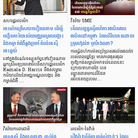
សហរដ្ឋអាមេរិក
វិស័យ SME
អាមេរិកជ្រើសយកវៀតណាម ដើម្បី
តើពលរដ្ឋគួរធ្វើពហិការផលិតផល
បង្កើតការិយាល័យមជ្ឈមណ្ឌលបង្ការ
ផលិតនៅកម្ពុជា ដែលវិនិយោគដោយ
និងកម្ចាត់ជំងឺឆ្លងប្រចាំតំបន់អាស៊ី
ក្រុមហ៊ុនថៃ ឬយ៉ាងណា?
អាគ្នេយ៍
ការធ្វើពហិការមិនប្រើប្រាស់ផលិតផលថៃ
របស់ពលរដ្ឋខ្មែរ មានភាពផុសផុល
នៅក្នុងដំណើរទស្សនកិច្ចនៅវៀតណាម
គួរឱ្យកត់សម្គាល់មកទល់ពេលនេះ
អ្នកស្រីអនុប្រធានាធិបតីសហរដ្ឋអាមេរិក
ក្រោយទាហានថៃ បាន
Kamala D. Harris នឹងសម្ពោធ
ឈ្លានពានមកលើដែន
ការិយាល័យនៃមជ្ឈមណ្ឌលបង្ការ និង
អធិបតេយ្យរបស…
កម្ចាត់ជំងឺ …
វិស័យការពារជាតិ
អាមេរិក-តៃវ៉ាន់
អូស្ត្រាលី និងកាណាដា ចាប់ដៃ
រឿងរ៉ាវព្រឹត្តិការណ៍សំខាន់ៗ ដែល