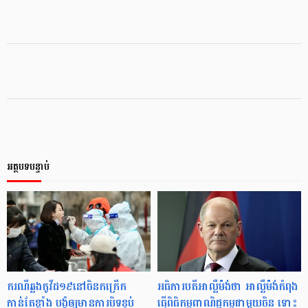
អត្ថបទបន្ទាប់
ករណីឆ្លងកូវីដ១៩នៅចិនកក្រើក
អធិការបតីអាល្លឺម៉ង់ថា អាល្លឺម៉ង់កំពុង
កាន់តែខ្លាំង បង្ខំឲ្យមានការបិទខ្ទប់
ធ្វើពិធិកម្មពាណិជ្ជកម្មជាមួយចិន ទោះ