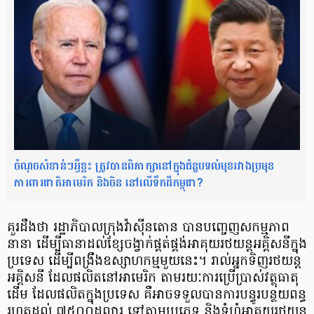
ចំណុចសំខាន់ៗអ្វីខ្លះ ត្រូវបានពិភាក្សានៅក្នុងជំនួបទល់មុខរវាងប្រមុខ
ការពារជាតិអាមេរិក និងចិន នៅលើទឹកដីកម្ពុជា?
គួរដឹងថា រដ្ឋាភិបាល​ក្រុងវ៉ាស៊ីនតោន បាន​បញ្ចេញ​សកម្មភាព​
នានា ​ដើម្បី​ធានា​ដល់​ខ្សែចង្វាក់ផ្គត់ផ្គង់​អាគុយ​រថយន្តអគ្គិសនី​ក្នុង
ប្រទេស ​ដើម្បីពង្រឹង​ឧស្សាហកម្ម​មួយនេះ។ រាល់អ្នកទិញ​រថយន្ត
អគ្គិសនី​ ​​ដែល​ផលិត​នៅអាមេរិក តាម​រយៈការប្រើប្រាស់​វត្ថុធាតុ
ដើម ​ដែល​ផលិត​ក្នុងប្រទេស គឺ​អាច​ទទួលបាន​ការបន្ធូរបន្ថយពន្ធ
រហូតដល់ ៧៥០០ដុល្លារ ទៅតាមប្រភេទ និងទំហំអាគុយរថយន្ត