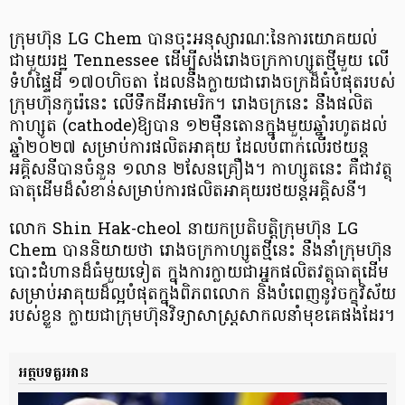
ក្រុមហ៊ុន LG Chem បាន​​ចុះអនុស្សារណៈនៃការយោគយល់​
ជាមួយ​រដ្ឋ Tennessee ​ដើម្បី​សង់​រោងចក្រ​កាហ្សូត​ថ្មីមួយ​ លើ​
ទំហំផ្ទៃដី ១៧០ហិចតា ដែល​នឹង​ក្លាយ​ជារោងចក្រ​ដ៏ធំបំផុតរបស់​
ក្រុមហ៊ុន​កូរ៉េនេះ លើទឹកដី​អាមេរិក។ រោងចក្រ​នេះ នឹង​ផលិត​​
កាហ្សូត (cathode)ឱ្យបាន ១២ម៉ឺនតោនក្នុងមួយឆ្នាំរហូតដល់
ឆ្នាំ​២០២៧ ​សម្រាប់ការផលិត​​អាគុយ ​ដែលបំពាក់​លើរថយន្ត​
អគ្គិសនី​បានចំនួន ១លាន ២សែនគ្រឿង។ កាហ្សូតនេះ គឺជាវត្ថុ
ធាតុដើមដ៏សំខាន់​សម្រាប់ការផលិត​​អាគុយរថយន្ដអគ្គិសនី។
លោក Shin Hak-cheol នាយកប្រតិបត្តិ​ក្រុមហ៊ុន LG
Chem បាន​និយាយថា រោងចក្រ​កាហ្សូតថ្មីនេះ នឹង​នាំក្រុមហ៊ុន​​
បោះជំហាន​ដ៏ធំមួយទៀត​ ក្នុងការ​ក្លាយ​ជា​អ្នកផលិត​វត្ថុធាតុដើម​
សម្រាប់​អាគុយដ៏ល្អបំផុត​ក្នុងពិភពលោក និង​បំពេញ​នូវ​ចក្ខុវិស័យ​​
របស់ខ្លួន ក្លាយ​ជា​ក្រុមហ៊ុន​វិទ្យាសាស្រ្ត​​សាកល​​នាំមុខគេផងដែរ។
អត្ថបទគួរអាន