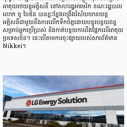
អាគុយរថយន្តអគ្គិសនី នៅសហរដ្ឋអាមេរិក ខណៈរដ្ឋបាល
លោក ចូ បៃឌិន បានខ្នះខ្នែងពង្រឹងវិស័យយានយន្ត
អគ្គិសនីជាមួយនឹងការលើកទឹកចិត្តដោយបន្ធូរបន្ថយពន្ធ
សម្រាប់អ្នកប្រើប្រាស់ និងកាត់បន្ថយការពឹងផ្អែកលើអាគុយ
ប្រទេសចិន។ នេះបើតាមការចុះផ្សាយរបស់សារព័ត៌មាន
Nikkei។