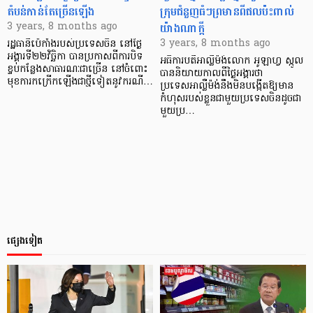
តំបន់កាន់តែច្រើនឡើង
ក្រុមជំនួញធំៗព្រមានពីផលប៉ះពាល់
យ៉ាងណាក្ដី
3 years, 8 months ago
3 years, 8 months ago
រដ្ឋធានីប៉េកាំងរបស់ប្រទេសចិន នៅថ្ងៃ
អង្គារទី២២វិច្ឆិកា បានប្រកាសពីការបិទ
អធិការបតីអាល្លឺម៉ង់លោក អូឡាហ្វ ស្កូល
ខ្ទប់កន្លែងសាធារណៈជាច្រើន នៅចំពោះ
បាននិយាយកាលពីថ្ងៃអង្គារថា
មុខការកក្រើកឡើងជាថ្មីទៀតនូវករណី…
ប្រទេសអាល្លឺម៉ង់នឹងមិនបង្កើតឱ្យមាន
កំហុសរបស់ខ្លួនជាមួយប្រទេសចិនដូចជា
មួយប្រ…
ផ្សេងទៀត