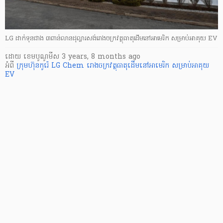
LG ដាក់ទុនជាង ៣ពាន់លានដុល្លារសង់រោងចក្រវត្ថុធាតុដើមនៅអាមេរិក សម្រាប់អាគុយ EV
ដោយ
​ ខេមបូណូមីស
3 years, 8 months ago
អំពី
ក្រុមហ៊ុនកូរ៉េ LG Chem
រោងចក្រវត្ថុធាតុដើមនៅអាមេរិក សម្រាប់អាគុយ
EV