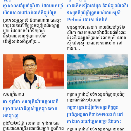
គ្នាសាងសង់ប្រព័ន្ធរ៉ាដា ដែលអាចឃ្លាំ
បានកើតឡើងនៅមុន និងអំឡុងដំណើរ
មើលគោលដៅរាប់ពាន់គីឡូម៉ែត្រ
ទស្សនកិច្ចដ៏ព្រឺព្រួចរបស់លោកស្រី
Pelosi នៅកោះតៃវ៉ាន់
ប្រទេសអូស្ត្រាលី និងកាណាដា បានចុះ
ហត្ថលេខាលើកិច្ចព្រមព្រៀងដ៏អស្ចារ្យ
មនុស្សរាប់លាននាក់ កាលពីយប់ថ្ងៃទី២
មួយ ដែលមានទំហំទឹកប្រាក់
សីហា បានតាមដានយ៉ាងដិតដល់ចំពោះ
ជិត២ពាន់លានដុល្លារអាម៉េរិក
ដំណើរទស្សនកិច្ចរបស់លោកស្រី ណាន
ដើម្បីសាងសង់ប្រព័ន្ធរ…
ស៊ី ផេឡូស៊ី ប្រធានសភាអាមេរិក ទៅ
កាន់ក…
សហគ្រិនភាព
កម្ពុជាគ្រោងរៀបចំទស្សនកិច្ចជូនប្រតិភូ
ជា ឡង់ដា សហគ្រិន​វ័យ​ក្មេង​នៅ​ពី
អន្តរជាតិជាង១២០នាក់
កម្ពុជាគ្រោងរៀបចំទស្សនកិច្ចជូន
ក្រោយ​សេវា​ទិញ​​​សំបុត្រ​ឡាន​​តាម​​
ប្រតិភូអន្តរជាតិជាង១២០នាក់ ទៅ
អនឡាញ
កាន់គោលដៅឆ្នេរសមុទ្រ និងកោះ
ក្នុង​វ័យ​២៧​ឆ្នាំ លោក ជា ឡង់ដា បាន​
ក្លាយ​ជា​សហគ្រិន​ជោគជ័យ​ម្នាក់ ក្នុង​ពិភព​
កម្ពុជាគ្រោងរៀបចំទស្សនកិច្ចជូនប្រតិភូ