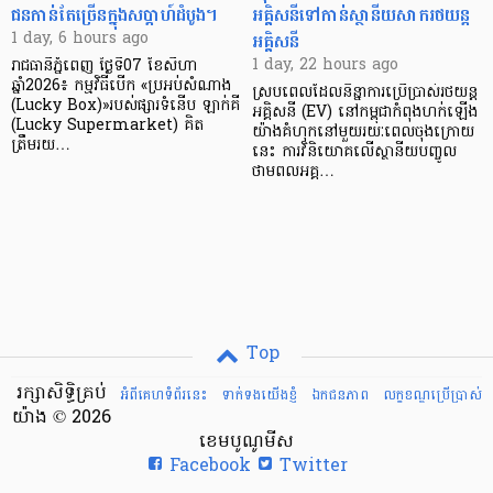
ជនកាន់តែច្រើនក្នុងសប្តាហ៍ដំបូង។
អគ្គិសនីទៅកាន់ស្ថានីយសាករថយន្ត
អគ្គិសនី
1 day, 6 hours ago
1 day, 22 hours ago
រាជធានីភ្នំពេញ ថ្ងៃទី07 ខែសីហា
ឆ្នាំ2026៖ កម្មវិធីបើក «ប្រអប់សំណាង
ស្របពេលដែលនិន្នាការប្រើប្រាស់រថយន្ត
(Lucky Box)»របស់ផ្សារទំនើប ឡាក់គី
អគ្គិសនី (EV) នៅកម្ពុជាកំពុងហក់ឡើង
(Lucky Supermarket) គិត
យ៉ាងគំហុកនៅមួយរយៈពេលចុងក្រោយ
ត្រឹមរយ…
នេះ ការវិនិយោគលើស្ថានីយបញ្ចូល
ថាមពលអគ្គ…
Top
រក្សាសិទ្ធិគ្រប់
អំពីគេហទំព័រនេះ
ទាក់ទងយើងខ្ញំ
ឯកជនភាព
លក្ខខណ្ឌ​ប្រើ​ប្រាស់
យ៉ាង © 2026
ខេមបូណូមីស
Facebook
Twitter