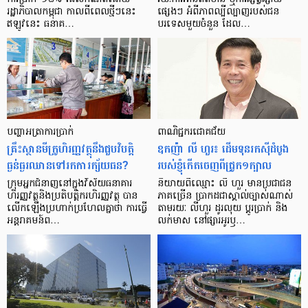
រដ្ឋាភិបាល​កម្ពុជា កាល​ពី​ពេល​ថ្មីៗ​នេះ
ផ្សេងៗ អំពី​ភាព​ល្បីល្បាញ​របស់​ជន​
ឥឡូវ​នេះ ធនាគ…
បរទេស​មួយ​ចំនួន ដែល…
បញ្ហា​អត្រា​ការប្រាក់
ពាណិជ្ជករជោគជ័យ
គ្រឹះស្ថាន​មីក្រូ​ហិរញ្ញវត្ថុ​នឹង​ជួប​វិបត្តិ​
ឧកញ៉ា លី ហួរ៖ ដើមទុនរកស៊ីដំបូង
ធ្ងន់ធ្ងរ​ឈាន​ទៅ​រក​ការ​ក្ស័យធន?
របស់ខ្ញុំកើតចេញពីជ្រូក១ក្បាល
ក្រុម​អ្នក​ជំនាញ​នៅ​ក្នុង​វិស័យ​ធនាគារ
និយាយ​ពី​ឈ្មោះ លី ហួរ មាន​ប្រជាជន​
ហិរញ្ញវត្ថុ​និង​ប្រតិបត្តិករ​ហិរញ្ញ​វត្ថុ បាន​​
ភាគ​ច្រើន ប្រាកដ​ជា​ស្គាល់​ច្បាស់​ណាស់
លើក​ឡើង​ប្រហាក់​ប្រហែល​គ្នា​ថា ការ​ធ្វើ​
តាមរយៈ លីហួរ ដូរ​លុយ ប្តូរ​បា្រក់ និង​
អន្តរាគមន៍​ព…
លក់​មាស នៅ​ផ្សារ​អូរ​ឫ…