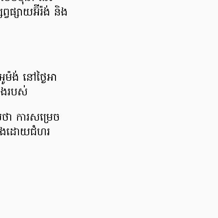
្វផ្សាយអ៊ីរ៉ង់ និង
សអូម៉ង់ នៅថ្ងៃអា
ឡើងរបស់
ាយថា ការសម្រេច
វើឡើងដោយជំហរ