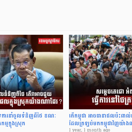
ទការនាំចូលទំនិញពីថៃ ខណៈ
តើកម្ពុជា អាចធានាផលប៉ះពាល់ក
្មក្នុងស្រុក
ដែលត្រឡប់មកកម្ពុជាវិញយ៉ា
1 year, 1 month ago