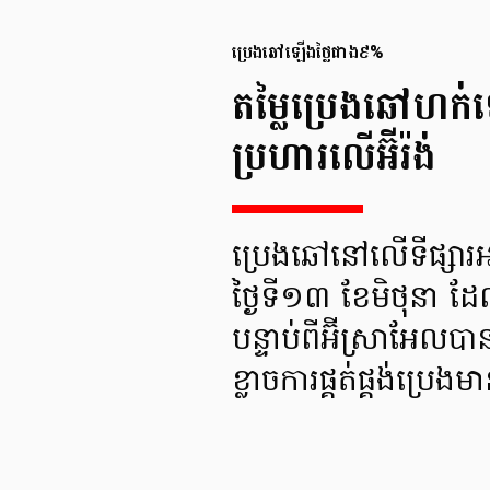
ប្រេងឆៅឡើងថ្លៃជាង៩%
តម្លៃប្រេងឆៅហក
ប្រហារលើអ៊ីរ៉ង់
ប្រេងឆៅនៅលើទីផ្ស
ថ្ងៃទី១៣ ខែមិថុនា ដែ
បន្ទាប់ពីអ៊ីស្រាអែលប
ខ្លាចការផ្គត់ផ្គង់ប្រេ