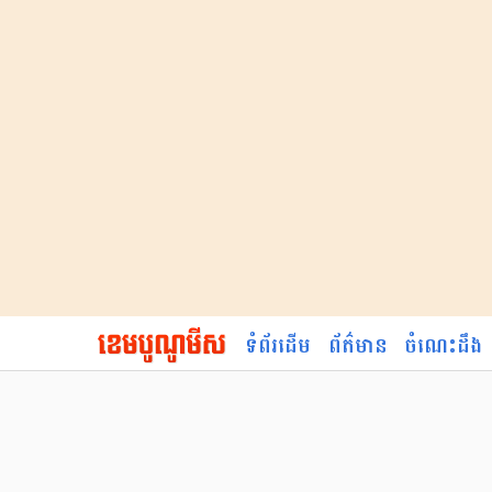
ទំព័រដើម
ព័ត៌មាន
ចំណេះដឹង