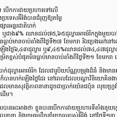
ែល បើកការវាយប្រហារទៅលើ
ងប្រទេសអ៊ីរ៉ង់បានជំរុញឱ្យតម្លៃ
សារអន្តរជាតិហក់
រ ឬជាង៩% ឈានដល់៧៥,៦៥ដុល្លារអាម៉េរិកក្នុងមួយប
តមិនធ្លាប់មានចាប់តាំងពីថ្ងៃទី២៧ ខែមករា រីឯប្រេងឆៅនៅ
ឡើងថ្លៃ៦,៤៣ដុល្លារ ឬ៩,៤៥%ឈានដល់៧៤,៤៧ដុល្លារអា
ិតខ្ពស់បំផុតមិនធ្លាប់មានចាប់តាំងពីថ្ងៃទី២១ ខែមករា ដ
រាក់ដុល្លារអាម៉េរិក ដែលជារូបិយប័ណ្ណបម្រុងដ៏ធំ និងមា
៏បានហក់ឡើងថ្លៃដែរ នៅពេលដែលបណ្ដាវិនិយោគិនង
ដែលមានសុវត្ថិភាពនានាដូចជាប្រាក់យ៉េនជប៉ុន លុយហ្វ្រ
ាដើម។
លបានអះអាងថា ខ្លួនបានបើកការវាយប្រហារទីតាំងនុយក្លេ
៊ីលនានា និងក្រុមមេដឹកនាំយោធារបស់អ៊ីរ៉ង់ នៅថ្ងៃទី១៣