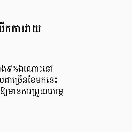
បើកការវាយ
ទៅជាង៩%ឯណោះនៅ
ពេលជាច្រើនខែមកនេះ
្យមានការព្រួយបារម្ភ