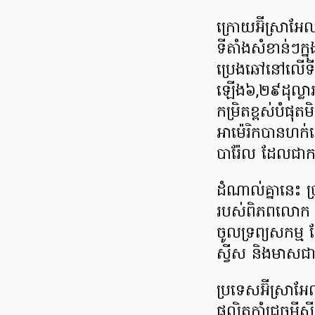
ក្រោយអ៊ីស្រាអ
ទីតាំងសំខាន់ៗក្នុ
ប្រេងឆៅនៅលើទីផ្
ឡើង៦,២៩ដុល្លា
កម្រិតខ្ពស់បំផុ
អាម៉េរិកបានហក់
បារ៉ែល ដែលជាកម្រ
ដំណាល់គ្នានេះ ប្
របស់ពិភពលោក ក
ចូលទ្រព្យសកម្ម 
ស្វីស និងមាសជ
ប្រទេសអ៊ីស្រាអែ
ផលិតកាំជ្រួចមីស