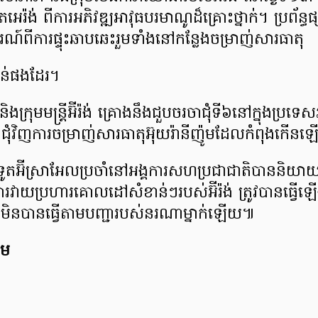
េអេរ៉ង់ ពីការអភិវឌ្ឍអាវុធបរមាណូដ៏គ្រោះថ្នាក់។ ប្រព័ន្ធផ្សព
ណ៍ពីការផ្ទុះឆាបឆេះរួមទាំងនៅកន្លែងចម្រាញ់សារធាតុ
ខាន់ផងដែរ។
ិក និងក្រុមមន្ត្រីអ៊ីរ៉ង់ គ្រោងនឹងជួបចរចាជុំទី៦នៅក្នុងប្រទេ
ះ ជុំវិញការចម្រាញ់សារធាតុអ៊ុយរ៉ានីញ៉ូមដែលកំពុងកើន
រដ្ឋទូតអ៊ីស្រាអែលប្រចាំនៅអង្គការសហប្រជាជាតិបាននិយ
្នុងការវាយប្រហារគោលដៅសំខាន់ៗរបស់អ៊ីរ៉ង់ ត្រូវបានធ្
លគឺមិនបានធ្វើតាមបញ្ជារបស់នរណាម្នាក់ឡើយ៕
ុម