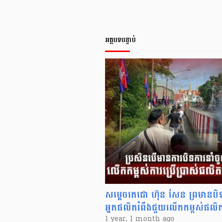
អត្ថបទបន្ទាប់
សម្តេចតេជោ ហ៊ុន សែន ព្រមានបិ
អ្នកផលិតរំពឹងជួយលើកកម្ពស់ផលិតកម
1 year, 1 month ago