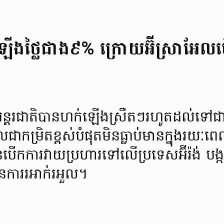
់ឡើងថ្លៃជាង៩% ក្រោយអ៊ីស្រាអែល
ារអន្តរជាតិបានហក់ឡើងស្រឺតៗរហូតដល់
លជាកម្រិតខ្ពស់បំផុតមិនធ្លាប់មានក្នុងរយៈ
ានបើកការវាយប្រហារទៅលើប្រទេសអ៊ីរ៉ង់ បង្កឱ
ងមានការរអាក់រអួល។