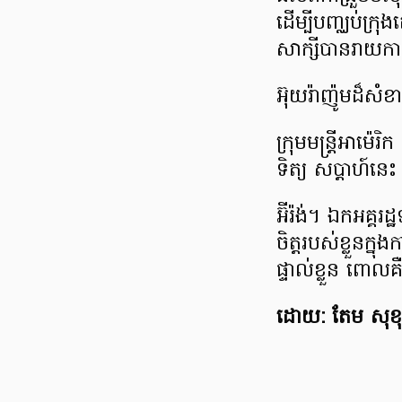
ដើម្បីបញ្ឈប់ក្រុងត
សាក្សីបានរាយការ
អ៊ុយរ៉ាញ៉ូមដ៏សំ
ក្រុមមន្ត្រីអាម៉េរ
ទិត្យ សប្ដាហ៍នេ
អ៊ីរ៉ង់។ ឯកអគ្គ
ចិត្តរបស់ខ្លួនក
ផ្ទាល់ខ្លួន ពោ
ដោយ: តែម សុខ