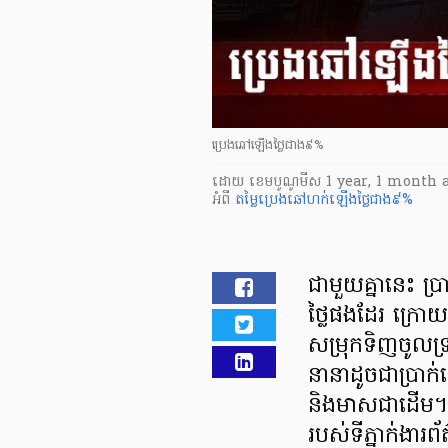
ប្រេងឆៅឡើងថ្លៃជាង៩%
ដោយ
​ ខេមបូណូមីស
1 year, 1 month 
អំពី
តម្លៃប្រេងឆៅហក់ឡើងថ្លៃជាង៩%
ជាមួយគ្នានេះ ប្រ
ថ្លៃផងដែរ ក្រោ
សម្រុកទិញចូលទ្
នានាដូចជាប្រាក់
និងមាសជាដើម។
របស់ទីភ្នាក់ងារព