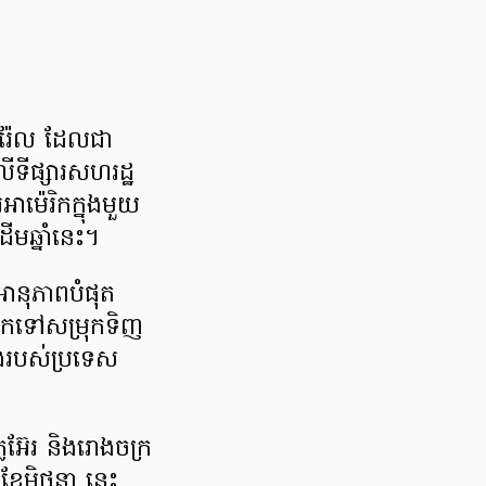
ារ៉ែល ដែលជា
លើទីផ្សារសហរដ្ឋ
ម៉េរិកក្នុងមួយ
ើមឆ្នាំនេះ។
នអានុភាពបំផុត
ាកទៅសម្រុកទិញ
ង់របស់ប្រទេស
អ៊ែរ និងរោងចក្រ
 ខែមិថុនា នេះ