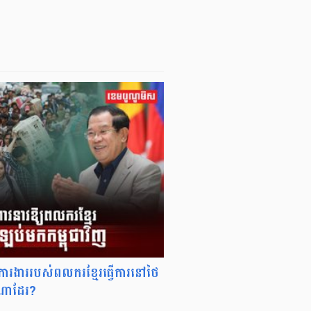
ារងាររបស់ពលករខ្មែរធ្វើការនៅថៃ
ងណាដែរ?