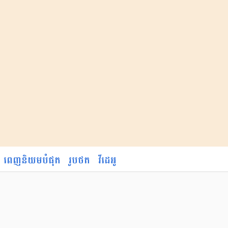
ពេញនិយមបំផុត
រូបថត
វីដេអូ