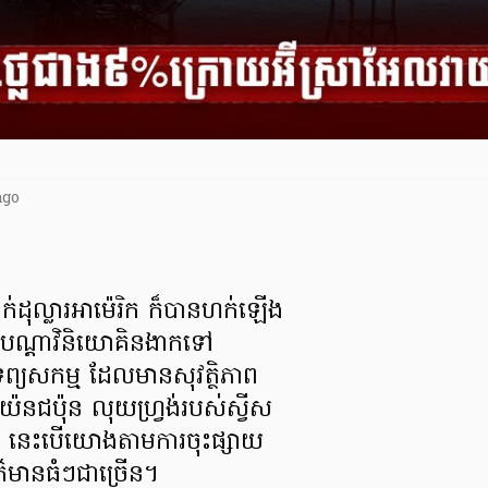
ago
ាក់ដុល្លារអាម៉េរិក ក៏បានហក់ឡើង
យបណ្ដាវិនិយោគិនងាកទៅ
រព្យសកម្ម ដែលមានសុវត្ថិភាព
យ៉េនជប៉ុន លុយហ្វ្រង់របស់ស្វីស
 នេះបើយោងតាមការចុះផ្សាយ
័ត៌មានធំៗជាច្រើន។