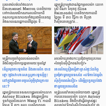
ប្រធានាធិបតីបារាំងលោក
រដ្ឋមន្ត្រីក្រសួងពាណិជ្ជកម្មអាមេរិក លោក
Emmanuel Macron បាននិយាយ
ស្រី ជីណា រៃមុនដូ (Gina
ទៅកាន់សមាជិកសភាអាមេរិកមកពី
Raimondo) បាននិយាយកាលពី
គណបក្សនយោបាយទាំងប្រជាធិបតេយ្យ
ថ្ងៃពុធ ទី ៣០ វិច្ឆិកា ថា ទីក្រុង
និងសាធារណរដ្ឋកាលពីថ្ងៃពុធ ទី…
វ៉ាស៊ីនតោនត្រូវត…
មន្ត្រីការទូតកំពូលរបស់អាមេរិក
អាមេរិកគ្រោងកោះប្រជុំជាមួយប្រទេស
និងចិនជួបពិភាក្សាគ្នាតាមរយៈទូរស័ព្ទ!
«ដៃគូប៉ាស៊ីហ្វិកពណ៍ខៀវ»
តើប្រមុខការទូតចិន និងអាមេរិក បាន
អាមេរិកត្រៀមធ្វើជាម្ចាស់ផ្ទះនៃកិច្ច
ផ្ដោះផ្ដងវោហារសាស្ត្រការទូតអ្វីខ្លះ
ប្រជុំជាមួយប្រទេសនៃ «វេទិកាដៃគូប៉ា
នៅក្នុងជំនួបតាមទូរស័ព្ទថ្មីចុងក្រោយ
ស៊ីហ្វិកពណ៍ខៀវ» ដើម្បីប្រកួតប្រជែង
នេះ?
ជាមួយប្រទេសចិន
រដ្ឋមន្ត្រីការបរទេសសហរដ្ឋអាមេរិកលោក
មន្ត្រីសេតវិមានបាននិយាយថា រដ្ឋមន្ត្រី
Antony Blinken និងរដ្ឋមន្ត្រីការ
ការបរទេសអាមេរិក លោក Antony
ទូតកំពូលចិនលោក Wang Yi កាលពី
Blinken នឹងដឹកនាំធ្វើជាម្ចាស់ផ្ទះ
ថ្ងៃចន្ទ ទី ៣១ តុលា បានពិភាក្សាគ្នា
សម្រាប់វេទិកាប៉ាស៊ីហ្វិកពណ៍ខៀវ ជា