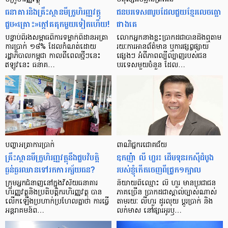
ធនាគារ​និង​គ្រឹះស្ថាន​មីក្រូ​ហិរញ្ញវត្ថុ​
ជន​បរទេស​៣​រូប​ដែល​ជួយ​ខ្មែរ​លេច​ធ្លោ​
ជួប«គ្រោះ»ក្តៅ​គគុក​មួយ​ទៀត​ហើយ!
ជាង​គេ
បន្ទាប់​ពី​រង​សម្ពាធ​​ពី​ការ​ទម្លាក់​ពិដាន​អត្រា​
លោកអ្នក​នាង​ខ្លះ​ប្រាកដ​ជា​បាន​​ដឹង​ឮ​តាម​
ការ​ប្រាក់ ១៨​% ដែល​កំណត់​ដោយ​
រយៈ​ការ​អាន​ព័ត៌មាន ឬ​ការ​ផ្សព្វផ្សាយ​
រដ្ឋាភិបាល​កម្ពុជា កាល​ពី​ពេល​ថ្មីៗ​នេះ
ផ្សេងៗ អំពី​ភាព​ល្បីល្បាញ​របស់​ជន​
ឥឡូវ​នេះ ធនាគ…
បរទេស​មួយ​ចំនួន ដែល…
បញ្ហា​អត្រា​ការប្រាក់
ពាណិជ្ជករជោគជ័យ
គ្រឹះស្ថាន​មីក្រូ​ហិរញ្ញវត្ថុ​នឹង​ជួប​វិបត្តិ​
ឧកញ៉ា លី ហួរ៖ ដើមទុនរកស៊ីដំបូង
ធ្ងន់ធ្ងរ​ឈាន​ទៅ​រក​ការ​ក្ស័យធន?
របស់ខ្ញុំកើតចេញពីជ្រូក១ក្បាល
ក្រុម​អ្នក​ជំនាញ​នៅ​ក្នុង​វិស័យ​ធនាគារ
និយាយ​ពី​ឈ្មោះ លី ហួរ មាន​ប្រជាជន​
ហិរញ្ញវត្ថុ​និង​ប្រតិបត្តិករ​ហិរញ្ញ​វត្ថុ បាន​​
ភាគ​ច្រើន ប្រាកដ​ជា​ស្គាល់​ច្បាស់​ណាស់
លើក​ឡើង​ប្រហាក់​ប្រហែល​គ្នា​ថា ការ​ធ្វើ​
តាមរយៈ លីហួរ ដូរ​លុយ ប្តូរ​បា្រក់ និង​
អន្តរាគមន៍​ព…
លក់​មាស នៅ​ផ្សារ​អូរ​ឫ…