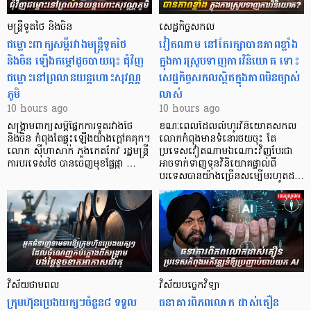
មន្ត្រីទូតថៃ និងចិន
សេដ្ឋកិច្ចសកល
ជម្លោះពាក្យសម្តីរវាងមន្ត្រីទូតថៃ
វៀតណាម នៅតែរក្សាបានភាពខ្លាំង
និងចិន ឡើងកម្ដៅដូចបាយពុះ ជុំវិញ
ក្នុងការស្រូបទាញការវិនិយោគ​ ទោះ
ជម្លោះនៅព្រលានយន្តហោះសុវណ្ណ
សេដ្ឋកិច្ចសកលស្ថិតក្នុងភាពមិនច្បាស់
ភូមិ
លាស់
10 hours ago
10 hours ago
សង្គ្រាមពាក្យសម្តីផ្នែកការទូតរវាងថៃ
ខណៈពេលដែលលំហូរវិនិយោគសកល
និងចិន កំពុងតែផ្ទុះឡើងយ៉ាងក្តៅគគុក។
លោកកំពុងមានទំនោរថយចុះ តែ
លោក ស៊ីហាសាក់ ភួងកេតកែវ រដ្ឋមន្ត្រី
ប្រទេសវៀតណាមឯណោះវិញបែរជា
ការបរទេសថៃ បានចេញមុខផ្លែផ្កា …
អាចទាក់ទាញទុនវិនិយោគផ្ទាល់ពី
បរទេសបានយ៉ាងច្រើនសម្បើមរហូតដ…
វិស័យថាមពល
វិស័យបច្ចេកវិទ្យា
ក្រុមហ៊ុនប្រេងយក្សៗចំនួន៨ ទទួល
ធនាគារពិភពលោក ដាស់តឿន