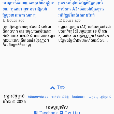
បានប្រាក់ចំណេញកប់ក្តោងពីសង្គ្រាម
ប្រទេសកំពុងអភិវឌ្ឍន៍ឱ្យប្រញាប់
ខណៈអ្នកជំនាញទាមទារឱ្យសង
ចាប់យក AI បើមិនចង់ឱ្យគម្លាត
ថ្លៃខូចខាតអាកាសធាតុ
អភិវឌ្ឍន៍រីកប៉ោងកាន់តែធំ
11 hours ago
12 hours ago
ក្រុមហ៊ុនប្រេងយក្សៗចំនួន៨ នៅលើ
បញ្ញាសិប្បនិម្មិត (AI) មិនមែនត្រឹមតែជា
ពិភពលោក បានប្រមូលប្រាក់ចំណេញ
បច្ចេកវិទ្យាទំនើបមួយនោះទេ ប៉ុន្តែជា
យ៉ាងមហាសាលជាង៩០ពាន់លានដុល្លារ
ក្បាលម៉ាស៊ីនសេដ្ឋកិច្ចថ្មីមួយ ដែលកំពុង
ក្នុងរយៈពេលត្រឹមតែ៣ខែប៉ុណ្ណោះ។
បន្ថែមតម្លៃយ៉ាងមហាសាលដល់សេ…
កំណើនប្រាក់ចំណេញ…
Top
រក្សាសិទ្ធិគ្រប់
អំពីគេហទំព័រនេះ
ទាក់ទងយើងខ្ញំ
ឯកជនភាព
លក្ខខណ្ឌ​ប្រើ​ប្រាស់
យ៉ាង © 2026
ខេមបូណូមីស
Facebook
Twitter