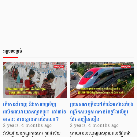
អត្ថបទបន្ទាប់
តើការនាំចេញ និងការបញ្ជាទិញ
ប្រទេសជាច្រើននៅតំបន់អាស៊ានកំពុង
ផលិតផលវាយនភណ្ឌកម្ពុជា នៅ៣ខែ
ពង្រីកសមត្ថភាពកាន់តែខ្លាំងលើផ្លូវ
មកនេះ មានស្ថានភាពបែបណា?
ដែកល្បឿនលឿន
2 years, 4 months ago
2 years, 4 months ago
វិស័យវាយនភណ្ឌកាត់ដេរ គឺជាវិស័យ
ដោយមើលឃើញពីសក្ដានុពលដ៏ធំធេង