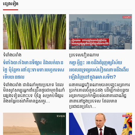
ផ្សេងទៀត
ទំពាំងបារាំង
ប្រទេសវៀតណាម
ទំពាំងបារាំងមានទីផ្សារ និងលក់បាន
កត្តាអ្វីខ្លះ អាចនឹងជំរុញឲ្យវិស័យ
ថ្លៃ ប៉ុន្ដែការដាំដុះទាមទារបច្ចេកទេស
អចលនទ្រព្យរបស់វៀតណាមនឹងងើប
ទើបបានផល
ឡើងវិញនៅក្នុងឆមាសទី២?
ទំពាំងបារាំង ជាដំណាំមួយប្រភេទ ដែល
ធនាគាររដ្ឋវៀតណាមបានបញ្ចុះអត្រាការ
មិនសូវសម្បូរអ្នកដាំច្រើនដូចជាមុខដំណាំ
ប្រាក់គោលចំនួន៤ដង ដើម្បីកាត់បន្ថយ
ផ្សេងទៀតនោះទេ ប៉ុន្ដែ សម្រាប់ទីផ្សារ
អត្រាការប្រាក់កម្ចីរបស់ធនាគារពាណិជ្ជ
និងតម្លៃរបស់វាគឺមានខ្ពស់គួរ…
នានានៅក្នុងប្រទេស ដែលមាន
ប្រជាជនប្រហែ…