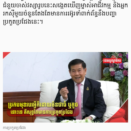
ជំនួយចាស់វស្សារូបនេះសង្កេតឃើញម្ចាស់អាជីវកម្ម និងអ្នក
រកស៊ីមួយចំនួនតែងតែមានការរអ៊ូរទាំពាក់ព័ន្ធនឹងបញ្ហា
ប្រកួតប្រជែងនេះ។
ការប្រកួតប្រជែង