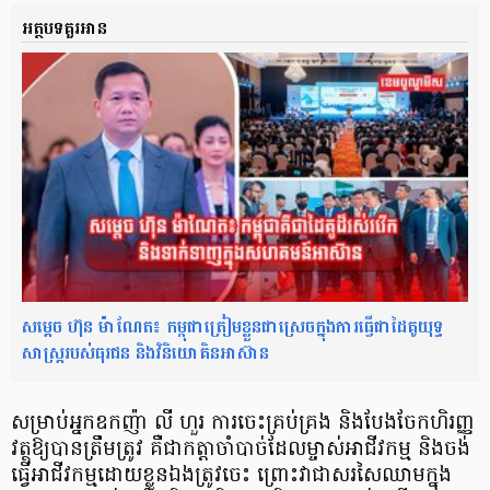
អត្ថបទគួរអាន
សម្តេច ហ៊ុន ម៉ាណែត៖ កម្ពុជាត្រៀមខ្លួនជាស្រេចក្នុងការធ្វើជាដៃគូយុទ្ធ
សាស្ត្ររបស់ធុរជន និងវិនិយោគិនអាស៊ាន
​សម្រាប់អ្នកឧកញ៉ា លី ហួរ ការចេះគ្រប់គ្រង និងបែងចែកហិរញ្ញ
វត្ថុឱ្យបានត្រឹមត្រូវ គឺជាកត្តាចាំបាច់ដែលម្ចាស់អាជីវកម្ម និងចង់
ធ្វើអាជីវកម្មដោយខ្លួនឯងត្រូវចេះ ព្រោះវាជាសរសៃឈាមក្នុង