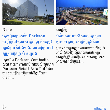
None
សេដ្ឋកិច្ច​
ក្រុមហ៊ុនផ្សារទំនើប Parkson
វិស័យ​សំខាន់ៗ​៤​ដែល​ធ្វើ​ឲ្យ​កម្ពុជា​
ចាញ់ក្ដីនៅតុលាការភ្នំពេញ និងតម្រូវ
ក្លាយ​ជា​កូន​ខ្លា​សេដ្ឋកិច្ច​ក្នុង​តំបន់
ឲ្យបង់ប្រាក់ជាង១៤៤ លានដុល្លារទៅ
ប្រទេស​កម្ពុជា​ត្រូវ​បាន​ធនាគារ​អភិវឌ្ឍន៍​
ឲ្យក្រុមហ៊ុនម្ចាស់ គម្រោង
អាស៊ី (ADB) ឲ្យ​រហ័ស​នាមថា «ខ្លា​
សេដ្ឋកិច្ច​ថ្មី​នៃ​អាស៊ី» ដោយសារ​ប្រទេស​
ក្រុមហ៊ុន Parkson Cambodia
អាស៊ី​អាគ្នេយ៍​មួយ​ន…
ស្ថិតនៅក្រោមការគ្រប់គ្រងរបស់ក្រុមហ៊ុន
Parkson Retail Asia Ltd ដែល
បានចុះបញ្ចីផ្សារហ៊ុននៅសិង្ហបុរីនោះ
បានចា…
ថ្មីៗ
ច្រើនទៀត