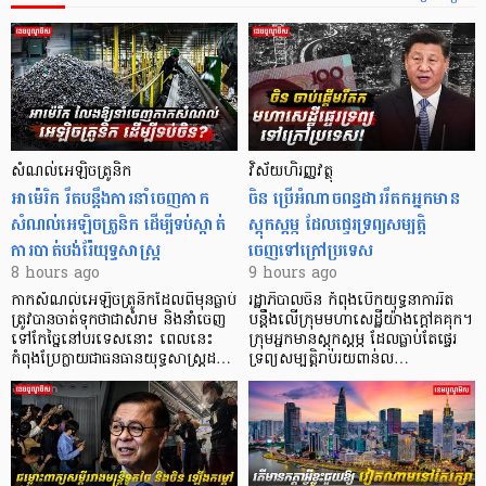
សំណល់អេឡិចត្រូនិក
វិស័យហិរញ្ញវត្ថុ
អាម៉េរិក រឹតបន្តឹងការនាំចេញកាក
ចិន ប្រើ​អំណាចពន្ធដាររឹតកអ្នកមាន
សំណល់អេឡិចត្រូនិក ដើម្បីទប់ស្កាត់
ស្ដុកស្ដម្ភ ដែលផ្ទេរទ្រព្យសម្បត្តិ
ការបាត់បង់រ៉ែយុទ្ធសាស្ត្រ
ចេញទៅក្រៅប្រទេស
8 hours ago
9 hours ago
កាក​សំណល់​អេឡិច​ត្រូនិកដែល​ពីមុនធ្លាប់​
រដ្ឋាភិបាលចិន កំពុងបើកយុទ្ធនាការរឹត
ត្រូវបានចាត់ទុកថាជាសំរាម និងនាំចេញ
បន្តឹងលើក្រុមមហាសេដ្ឋី​យ៉ាង​ក្ដៅគគុក។
ទៅកែច្នៃនៅបរទេស​នោះ ពេលនេះ
​ក្រុមអ្នកមានស្ដុកស្ដម្ភ ដែល​ធ្លាប់​តែផ្ទេរ
កំពុងប្រែក្លាយជាធនធានយុទ្ធសាស្ត្រដ…
ទ្រព្យសម្បត្តិរាប់រយពាន់ល…