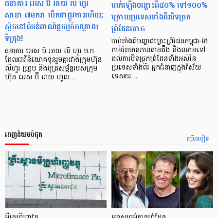
ធនាគារ អេស ប៊ី អាយ លី ហួរ
ហក់ឡើងចន្លោះពី៥០% ទៅ១០០%
សាខា ៧​មករា បើក​ជាផ្លូវការ​ហើយ;
ក្រោយប្រទេសទាំងពីរបិទច្រក
ស្ថិតនៅ​តំបន់​ពាណិជ្ជកម្ម​ចំ​កណ្ដាល​
ព្រំដែនគោក
ទីក្រុង!
ចាប់តាំងពីបញ្ហាជម្លោះព្រំដែនកម្ពុជា-ថៃ
កាន់តែមានភាពតានតឹង និងឈានទៅ
ធនាគារ អេស ប៊ី អាយ លី ហួរ ម.ក
ដល់ការបិទច្រកព្រំដែនទាំងអស់នៃ
ដែល​ជា​វិនិយោគទុន​រួមគ្នា​រវាង​ក្រុមហ៊ុន
ប្រទេសទាំងពីរ អ្នកជំនាញក្នុងវិស័យ
លីហួរ ហ្រ្គុប និងបុត្រសម្ព័ន្ធ​របស់​ក្រុម
ទេសចរ…
ហ៊ុន អេស ប៊ី អាយ ហូល…
ពេញនិយមបំផុត
ច្រើនទៀត
មីក្រូ​ហិរញ្ញវត្ថុ
មនុស្ស​ធម៌​គ្មាន​ព្រំដែន