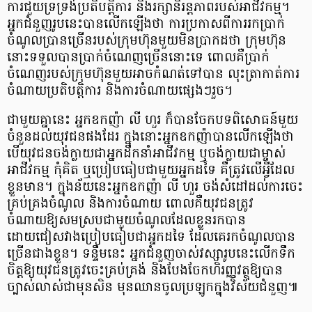
ការជួយទ្រទ្រង់ប្រតិបត្តិការ និងរក្សានិរន្តភាពរបស់អាជីវកម្ម។
អ្នកជំនួញរូបនេះបានលើកឡើងថា ការប្រកាសពីការរកប្រាក់
ចំណូលប្រានច្រើនរបស់ក្រុមហ៊ុនមួយមិនប្រាកដថា ក្រុមហ៊ុន
នោះទទួលបានប្រាក់ចំណេញច្រើននោះទេ ពោលគឺប្រាក់
ចំណេញរបស់ក្រុមហ៊ុនមួយអាចកំណត់ទៅបាន លុះត្រាកាត់ការ
ចំណាយប្រតិបត្តិការ និងការចំណាយផ្សេងៗរួច។
​ជាមួយគ្នានេះ អ្នកឧកញ៉ា លី ហួរ ក៏បានចែកបទពិសោធន៍មួយ
ចំនួនដល់យុវជនផងដែរ ក្នុងនោះអ្នកឧកញ៉ាបានលើកឡើងថា
បើយុវជនចង់ក្លាយជាអ្នកដឹកនាំអាជីវកម្ម ឬចង់ក្លាយជាម្ចាស់
អាជីវកម្ម កុំគិត ឬប្រៀបធៀបជាមួយអ្នកដទៃ គឺត្រូវលើអ្វីដែល
ខ្លួនមាន។ ក្នុងន័យនេះអ្នកឧកញ៉ា លី ហួរ ចង់សំដៅដល់ការចេះ
គ្រប់គ្រងចំណូល និងការចំណាយ ពោលគឺយុវជនត្រូវ
ចំណាយឱ្យសមស្របជាមួយចំណូលដែលខ្លួនរកបាន
ដោយជៀសវាងប្រៀបធៀបជាអ្នកដទៃ ដែលគេរកចំណូលបាន
ច្រើនជាងខ្លួន។ ទន្ទឹមនេះ អ្នកជំនួញចាស់វស្សារូបនេះលើកទឹក
ចិត្តឱ្យយុវជនត្រូវចេះគ្រប់គ្រង់ និងបែងចែកហិរញ្ញវត្ថុឱ្យបាន
ច្បាស់លាស់ជាមុនសិន មុនឈានចូលប្រឡូកក្នុងវិស័យជំនួញ៕