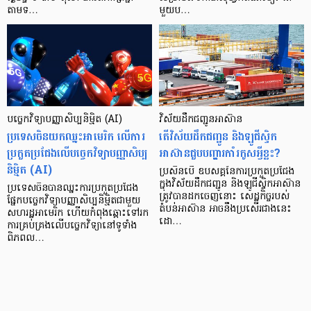
តាមទ…
មួយប…
បច្ចេកវិទ្យាបញ្ញាសិប្បនិម្មិត (AI)
វិស័យដឹកជញ្ជូនអាស៊ាន
ប្រទេសចិនយកឈ្នះអាមេរិក លើការ
តើវិស័យដឹកជញ្ជូន និងឡូជីស្ទិក
ប្រកួតប្រជែងលើបច្ចេកវិទ្យាបញ្ញាសិប្ប
អាស៊ានជួបបញ្ហារកាំរកូសអ្វីខ្លះ?
និម្មិត (AI)
ប្រសិនបើ ឧបសគ្គនៃការប្រកួតប្រជែង
ក្នុងវិស័យដឹកជញ្ជូន និងឡូជីស្ទិកអាស៊ាន
ប្រទេសចិនបានឈ្នះការប្រកួតប្រជែង
ត្រូវបានដកចេញនោះ សេដ្ឋកិច្ចរបស់
ផ្នែកបច្ចេកវិទ្យាបញ្ញាសិប្បនិម្មិតជាមួយ
តំបន់អាស៊ាន អាចនឹងប្រសើរជាងនេះ
សហរដ្ឋអាមេរិក ហើយកំពុងឆ្ពោះទៅរក
ដោ…
ការគ្រប់គ្រងលើបច្ចេកវិទ្យានៅទូទាំង
ពិភពល…