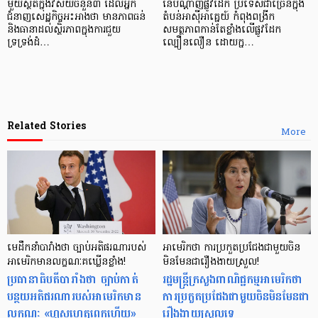
មួយស្ថិតក្នុងវិស័យចំនួន៣ ដែលអ្នក
នៃបណ្ដាញផ្លូវដែក ប្រទេសជាច្រើនក្នុង
ជំនាញសេដ្ឋកិច្ចអះអាងថា មានភាពធន់
តំបន់អាស៊ីអាគ្នេយ៍ កំពុងពង្រីក
និងធានាដល់ស្ថិរភាពក្នុងការជួយ
សមត្ថភាពកាន់តែខ្លាំងលើផ្លូវដែក
ទ្រទ្រង់ដំ…
ល្បឿនលឿន ដោយក្ន…
Related Stories
More
មេដឹកនាំបារាំងថា ច្បាប់អតិផរណារបស់
អាមេរិកថា ការប្រកួតប្រជែងជាមួយចិន
អាមេរិកមានលក្ខណៈគឃ្លើនខ្លាំង!
មិនមែនជារឿងងាយស្រួល!
ប្រធានាធិបតីបារាំងថា ច្បាប់កាត់
រដ្ឋមន្ត្រីក្រសួងពាណិជ្ជកម្មអាមេរិកថា
បន្ថយអតិផរណារបស់អាមេរិកមាន
ការប្រកួតប្រជែងជាមួយចិនមិនមែនជា
លក្ខណៈ «ហួសហេតុពេកហើយ»
រឿងងាយស្រួលទេ