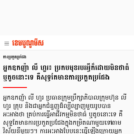
ការប្រកួតប្រជែង
អ្នកឧកញ៉ា លី ហួរ៖ ប្រកបមុខរបរអ្វីក៏ដោយមិនថាធំ
ឬតូចនោះទេ គឺសុទ្ធតែមានការប្រកួតប្រជែង
អ្នកឧកញ៉ា លី ហួរ ប្រធានក្រុមប្រឹក្សាភិបាលក្រុមហ៊ុន លី
ហួរ គ្រុប និងជាអ្នកជំនួញដ៏ល្បីល្បាញមួយរូបបាន
អះអាងថា គ្រប់ការធ្វើអាជីវកម្មមិនថាធំ ឬតូចនោះទេ គឺ
សុទ្ធតែមានការប្រកួតប្រជែងក្នុងកម្រិតណាមួយទៅតាម
វិស័យនីមួយៗ។ ការអះអាងបែបនេះធ្វើឡើងក្រោយអ្នក