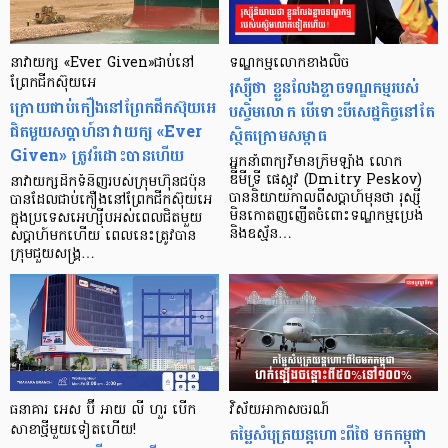
នាវាយក្ស «Ever Given»ជាប់នៅ
ទណ្ឌកម្មលោកខាងលិច
ព្រែកជីកស៊ុយអេ
រុស្ស៊ីថា ខ្លួនលែងខ្លាចទណ្ឌកម្មរបស់
ក្រោយជាប់កឿងនៅព្រែកជីកស៊ុយអេ
បស្ចិមលោក បើទោះបីសេដ្ឋកិច្ចនៅតែ
ជិតមួយសប្តាហ៍នាវាយក្ស «Ever
ស្ថិតក្រោមសម្ពាធ
Given» ត្រូវរំដោះបានហើយ
អ្នកនាំពាក្យវិមានក្រឹមឡាំង លោក
ឌីមីទ្រី ផេស្កូវ (Dmitry Peskov)
នាវាយក្សដឹកទំនិញរបស់ក្រុមហ៊ុនជប៉ុន
បាននិយាយកាលពីសប្ដាហ៍មុនថា រុស្ស៊ី
បានដែលជាប់កឿងនៅព្រែកជីកស៊ុយអេ
មិនកោតញញើតចំពោះទណ្ឌកម្មប្រេង
ក្នុងប្រទេសអេហ្ស៊ីបអស់ពេលជិតមួយ
និងឧស្ម័ន…
សប្តាហ៍មកហើយ ពេលនេះត្រូវបាន
ក្រុមជួយសង្គ្រ…
ធនាគារ អេស ប៊ី អាយ លី ហួរ បើក​
វិស័យអាកាសចរណ៍
សាខា​ថ្មី​មួយ​ទៀត​ហើយ!
តម្លៃសំបុត្រយន្តហោះពីថៃ មកកម្ពុជា