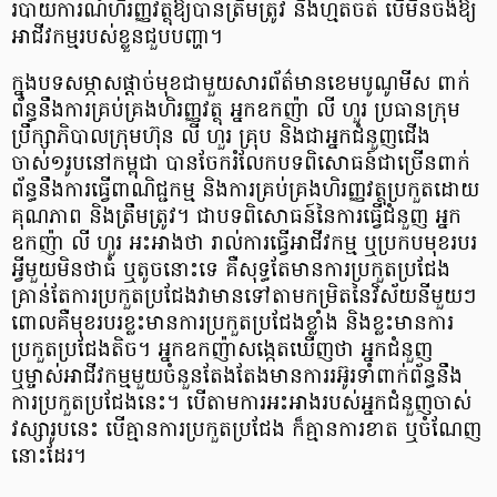
របាយការណ៍ហិរញ្ញវត្ថុឱ្យបានត្រឹមត្រូវ និងហ្មតចត់ បើមិនចង់ឱ្យ
អាជីវកម្មរបស់ខ្លួនជួបបញ្ហា។
ក្នុងបទសម្ភាសផ្តាច់មុខជាមួយសារព័ត៌មានខេមបូណូមីស ពាក់
ព័ន្ធនឹងការគ្រប់គ្រងហិរញ្ញវត្ថុ អ្នកឧកញ៉ា លី ហួរ ប្រធានក្រុម
ប្រឹក្សាភិបាលក្រុមហ៊ុន លី ហួរ គ្រុប និងជាអ្នកជំនួញជើង
ចាស់១រូបនៅកម្ពុជា បានចែករំលែកបទពិសោធន៍ជាច្រើនពាក់
ព័ន្ធនឹងការធ្វើពាណិជ្ជកម្ម និងការគ្រប់គ្រងហិរញ្ញវត្ថុប្រកួតដោយ
គុណភាព និងត្រឹមត្រូវ។ ជាបទពិសោធន៍នៃការធ្វើជំនួញ អ្នក
ឧកញ៉ា លី ហួរ អះអាងថា រាល់ការធ្វើអាជីវកម្ម ឬប្រកបមុខរបរ
អ្វីមួយមិនថាធំ ឬតូចនោះទេ គឺសុទ្ធតែមានការប្រកួតប្រជែង
គ្រាន់តែការប្រកួតប្រជែងវាមានទៅតាមកម្រិតនៃវិស័យនីមួយៗ
ពោលគឺមុខរបរខ្លះមានការប្រកួតប្រជែងខ្លាំង និងខ្លះមានការ
ប្រកួតប្រជែងតិច។ អ្នកឧកញ៉ាសង្កេតឃើញថា អ្នកជំនួញ
ឬម្ចាស់អាជីវកម្មមួយចំនួនតែងតែងមានការរអ៊ូរទាំពាក់ព័ន្ធនឹង
ការប្រកួតប្រជែងនេះ។ បើតាមការអះអាងរបស់អ្នកជំនួញចាស់
វស្សារូបនេះ បើគ្មានការប្រកួតប្រជែង ក៏គ្មានការខាត ឬចំណែញ
នោះដែរ។