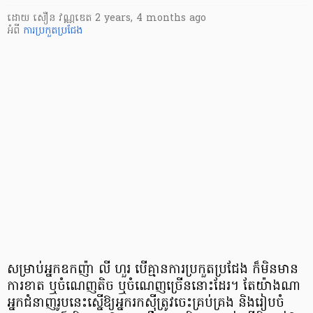
ដោយ
សឿន វណ្ណឌេត
2 years, 4 months ago
អំពី
ការប្រកួតប្រជែង
សម្រាប់អ្នកឧកញ៉ា លី ហួរ បើគ្មានការប្រកួតប្រជែង ក៏មិនមាន
ការខាត ឬចំណេញតិច ឬចំណេញច្រើននោះដែរ។ តែយ៉ាងណា
អ្នកជំនាញរូបនេះស្នើឱ្យអ្នករកស៊ីត្រូវចេះគ្រប់គ្រង និងរៀបចំ