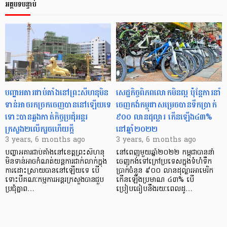
អត្ថបទបន្ទាប់
បញ្ហាអគារជាប់គាំងនៅព្រះសីហនុមិន
សេដ្ឋកិច្ចពិភពលោកមិនល្អ ប៉ុន្ដែការនាំ
ទាន់អាចរកច្រកចេញបាននៅឡើយទេ
ចេញកង់កម្ពុជាសម្រេចបានទឹកប្រាក់
ទោះបានឆ្លងកាត់កិច្ចប្រជុំអន្តរ
៩០០ លានដុល្លារ កើនឡើង៤៣%
ក្រសួង២លើករួចហើយក្ដី
នៅឆ្នាំ២០២២
3 years, 6 months ago
3 years, 6 months ago
បញ្ហាអគារជាប់គាំងនៅខេត្តព្រះសីហនុ
នៅពេញមួយឆ្នាំ២០២២ កម្ពុជាបាននាំ
មិនទាន់អាចកំណត់យន្តការជាក់លាក់ក្នុង
ចេញកង់ទៅក្រៅប្រទេសក្នុងទំហំទឹក
ការដោះស្រាយបាននៅឡើយទេ បើ
ប្រាក់ចំនួន ៩០០ លានដុល្លារអាមេរិក
ទោះបីគណៈកម្មការអន្តរក្រសួងបានជួប
កើនឡើងប្រមាណ ៤៣% បើ
ប្រជុំគ្នាព…
ប្រៀបធៀបនឹងរយៈពេលដូ…