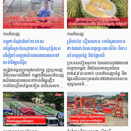
ការនាំចេញ
ការនាំចេញ
កម្ពុជាកំពុងរង់ចាំការវាយ
ត្រឹម៦ខែ វៀតណាម រកចំណូលបាន
តម្លៃពីស្ថាប័នសុខភាព និងសុវត្ថិភាព
ជាង៣ពាន់លានដុល្លារអាម៉េរិក ពីការ
ដើម្បីនាំចេញផលិតផលជលផលទៅ
នាំចេញបន្លែ និងផ្លែឈើ
កាន់ទីផ្សារអឺរ៉ុប
ប្រទេសវៀតណាម ដែលជាប់ភូមិផងរបង
ជាមួយកម្ពុជា និងដែលមានប្រជាជន
មន្ត្រីជាន់ខ្ពស់ក្រសួងកសិកម្ម រុក្ខាប្រមាញ់
ជាង៩៩លាននាក់ បាននាំចេញបន្លែ និង
និងនេសាទរំពឹងថា កម្ពុជានឹងអាចនាំចេញ
ផ្លែឈើបានរហូតដល់ទៅជាង៣ពាន់លាន
ផលិតផលជនផលទៅកាន់ទីផ្សារថ្មីៗ
ដុល្លារអាម៉េ…
កាន់តែច្រើនបន្ថែមទៀត ជាពិសេសទ…