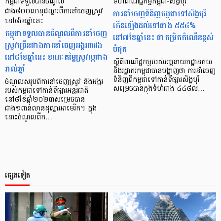
កម្ពុជាទទួលបានចំណូល
ទំហំពាណិជ្ជកម្មកម្ពុជា-សិង្ហបុរី
ជាង៨០០លានុដល្លារពីការនាំចេញស្រូវ
ការនាំចេញទំនិញកម្ពុជាទៅសិង្ហបុរី
នៅ៨ខែឆ្នាំនេះ
កើនឡើងដល់ទៅជាង ៥៥៤%
កម្ពុជាទទួលបានចំណូលពីការនាំចេញ
នៅ៧ខែឆ្នាំនេះ ជាកម្រិតកំណើនខ្ពស់
ស្រូវច្រើនជាងការនាំចេញអង្ករ៣ដង
បំផុត
នៅ៨ខែឆ្នាំនេះ ខណៈតម្លៃស្រូវល្អជាង
ស្ថិតិពាណិជ្ជកម្មរបស់អគ្គនាយកដ្ឋានគយ
រាល់ឆ្នាំ
និងរដ្ឋាករកម្ពុជាបានបង្ហាញថា ការនាំចេញ
ទំនិញពីកម្ពុជាទៅកាន់ទីផ្សារសិង្ហបុរី
ចំណូលសរុបពីការនាំចេញស្រូវ និងអង្ករ
សម្រេចបានក្នុងទំហំជាង ៤៤៨ល…
របស់កម្ពុជាទៅកាន់ទីផ្សារអន្តរជាតិ
នៅ៨ខែឆ្នាំ២០២៣សម្រេចបាន
ជាង១ពាន់លានដុល្លារអាមេរិក។ ក្នុង
នោះចំណូលពីក…
ផ្សេងទៀត