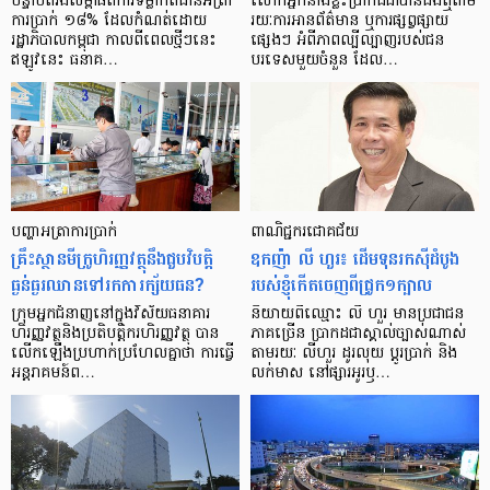
បន្ទាប់​ពី​រង​សម្ពាធ​​ពី​ការ​ទម្លាក់​ពិដាន​អត្រា​
លោកអ្នក​នាង​ខ្លះ​ប្រាកដ​ជា​បាន​​ដឹង​ឮ​តាម​
ការ​ប្រាក់ ១៨​% ដែល​កំណត់​ដោយ​
រយៈ​ការ​អាន​ព័ត៌មាន ឬ​ការ​ផ្សព្វផ្សាយ​
រដ្ឋាភិបាល​កម្ពុជា កាល​ពី​ពេល​ថ្មីៗ​នេះ
ផ្សេងៗ អំពី​ភាព​ល្បីល្បាញ​របស់​ជន​
ឥឡូវ​នេះ ធនាគ…
បរទេស​មួយ​ចំនួន ដែល…
បញ្ហា​អត្រា​ការប្រាក់
ពាណិជ្ជករជោគជ័យ
គ្រឹះស្ថាន​មីក្រូ​ហិរញ្ញវត្ថុ​នឹង​ជួប​វិបត្តិ​
ឧកញ៉ា លី ហួរ៖ ដើមទុនរកស៊ីដំបូង
ធ្ងន់ធ្ងរ​ឈាន​ទៅ​រក​ការ​ក្ស័យធន?
របស់ខ្ញុំកើតចេញពីជ្រូក១ក្បាល
ក្រុម​អ្នក​ជំនាញ​នៅ​ក្នុង​វិស័យ​ធនាគារ
និយាយ​ពី​ឈ្មោះ លី ហួរ មាន​ប្រជាជន​
ហិរញ្ញវត្ថុ​និង​ប្រតិបត្តិករ​ហិរញ្ញ​វត្ថុ បាន​​
ភាគ​ច្រើន ប្រាកដ​ជា​ស្គាល់​ច្បាស់​ណាស់
លើក​ឡើង​ប្រហាក់​ប្រហែល​គ្នា​ថា ការ​ធ្វើ​
តាមរយៈ លីហួរ ដូរ​លុយ ប្តូរ​បា្រក់ និង​
អន្តរាគមន៍​ព…
លក់​មាស នៅ​ផ្សារ​អូរ​ឫ…