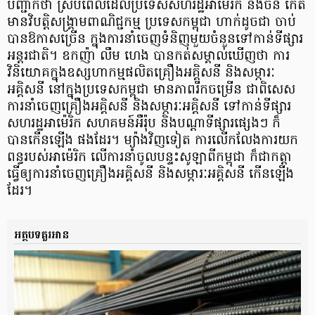
បញ្ជាក់ថា ស្របពេលដែលប្រទេសសហរដ្ឋអាម៉េរិក និងចិន កើត
មានវិបត្តិសង្រ្គាមពាណិជ្ជកម្ម ប្រទេសកម្ពុជា ហាក់ដូចជា ចាប់
បានឱកាសច្រើន ក្នុងការនាំចេញទំនិញមួយចំនួនទៅកាន់ទីផ្សារ
អន្តរជាតិ។ ឧកញ៉ា លឹម ហេង បានកត់សម្គាល់ឃើញថា ការ
វិនិយោគក្នុងឧស្សហាកម្មផលិតគ្រឿងអគ្គិសនី និងសម្ភារៈ
អគ្គិសនី នៅក្នុងប្រទេសកម្ពុជា មានភាពរីកចម្រើន ជាពិសេស
ការនាំចេញគ្រឿងអគ្គិសនី និងសម្ភារៈអគ្គិសនី ទៅកាន់ទីផ្សារ
សហរដ្ឋអាម៉េរិក សហគមន៍អឺរ៉ុប និងបណ្ដាទីផ្សារផ្សេងៗ ក៏
បានកើនឡើង ផងដែរ។ ម្យ៉ាងវិញទៀត ការលើកលែងការយក
ពន្ធរបស់អាម៉េរិក លើការនាំចូលបន្ទះសូឡាពីកម្ពុជា ក៏ជាកត្តា
ធ្វើឲ្យការនាំចេញគ្រឿងអគ្គិសនី និងសម្ភារៈអគ្គិសនី កើនឡើង
ដែរ។
អត្ថបទគួរអាន