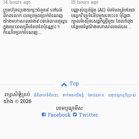
14 hours ago
15 hours ago
ក្រុមហ៊ុនប្រេងយក្សៗចំនួន៨ នៅលើ
បញ្ញាសិប្បនិម្មិត (AI) មិនមែនត្រឹមតែជា
ពិភពលោក បានប្រមូលប្រាក់ចំណេញ
បច្ចេកវិទ្យាទំនើបមួយនោះទេ ប៉ុន្តែជា
យ៉ាងមហាសាលជាង៩០ពាន់លានដុល្លារ
ក្បាលម៉ាស៊ីនសេដ្ឋកិច្ចថ្មីមួយ ដែលកំពុង
ក្នុងរយៈពេលត្រឹមតែ៣ខែប៉ុណ្ណោះ។
បន្ថែមតម្លៃយ៉ាងមហាសាលដល់សេ…
កំណើនប្រាក់ចំណេញ…
Top
រក្សាសិទ្ធិគ្រប់
អំពីគេហទំព័រនេះ
ទាក់ទងយើងខ្ញំ
ឯកជនភាព
លក្ខខណ្ឌ​ប្រើ​ប្រាស់
យ៉ាង © 2026
ខេមបូណូមីស
Facebook
Twitter