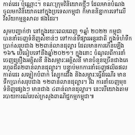
កាត់ដេរ ប៉ុណ្ណោះ។ ខណៈក្រុមវិនិយោគថ្មីៗ ដែលមានបំណង
ចូលមកវិនិយោគនៅក្នុងប្រទេសកម្ពុជា ក៏មាននិន្នាការទៅលើ
វិស័យកម្មន្តសាល ផងដែរ។
សូមបញ្ជាក់ថា នៅក្នុងរយៈពេលពេញ ១ឆ្នាំ ២០២២ កម្ពុជា
បាននាំចេញទំនិញសំខាន់ៗ ទៅកាន់ទីផ្សារអន្តរជាតិ ក្នុងទំហំទឹក
ប្រាក់សរុបជាង ២២ពាន់លានដុល្លារ ដែលមានការកើនឡើង
១៦% បើធៀបទៅនឹងឆ្នាំ២០២១។ ក្នុងនោះ ចំណូលពីការនាំ
ចេញគ្រឿងអគ្គិសនី និងសម្ភារៈអគ្គិសនី មានចំនួនច្រើនជាងគេ
រហូតជិត២ពាន់លានដុល្លារ។ បន្ទាប់មកការនាំចេញផលិតផល
កាត់ដេរ សម្លៀកបំពាក់ ស្បែកជើង និងសម្ភារៈធ្វើដំណើរ មាន
ទឹកប្រាក់សរុបជាង ១២ពាន់លានដុល្លារ។ រីឯ ការនាំចេញមុខ
ទំនិញផ្សេងៗ មានជាង ៤ពាន់លានដុល្លារ។ នេះបើយោងតាម
របាយការណ៍របស់ក្រសួងពាណិជ្ជកម្មកម្ពុជា៕