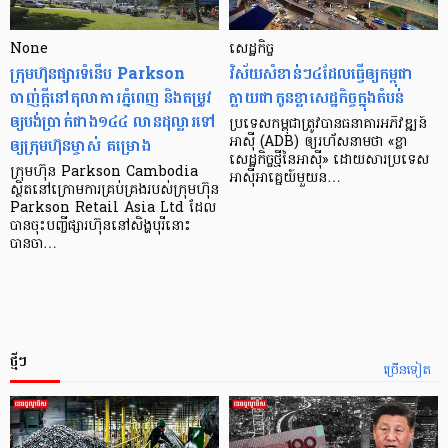
None
សេដ្ឋកិច្ច​
ក្រុមហ៊ុនផ្សារទំនើប Parkson
វិស័យ​សំខាន់ៗ​៤​ដែល​ធ្វើ​ឲ្យ​កម្ពុជា​
ចាញ់ក្ដីនៅតុលាការភ្នំពេញ និងតម្រូវ
ក្លាយ​ជា​កូន​ខ្លា​សេដ្ឋកិច្ច​ក្នុង​តំបន់
ឲ្យបង់ប្រាក់ជាង១៤៤ លានដុល្លារទៅ
ប្រទេស​កម្ពុជា​ត្រូវ​បាន​ធនាគារ​អភិវឌ្ឍន៍​
ឲ្យក្រុមហ៊ុនម្ចាស់ គម្រោង
អាស៊ី (ADB) ឲ្យ​រហ័ស​នាមថា «ខ្លា​
សេដ្ឋកិច្ច​ថ្មី​នៃ​អាស៊ី» ដោយសារ​ប្រទេស​
ក្រុមហ៊ុន Parkson Cambodia
អាស៊ី​អាគ្នេយ៍​មួយ​ន…
ស្ថិតនៅក្រោមការគ្រប់គ្រងរបស់ក្រុមហ៊ុន
Parkson Retail Asia Ltd ដែល
បានចុះបញ្ចីផ្សារហ៊ុននៅសិង្ហបុរីនោះ
បានចា…
ថ្មីៗ
ច្រើនទៀត