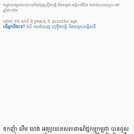
កម្ពុជាសម្រេចបានការនាំចេញគ្រឿងបង្គុំ និងសម្ភារៈអគ្គិសនីជិត ២ពាន់លានដុល្លារ នៅ
ឆ្នាំ២០២២
ដោយ
ខន ណារី
3 years, 6 months ago
តើ​អ្នក​ដឹងទេ?
អំពី
ការនាំចេញ
គ្រឿងបង្គុំ និងសម្ភារៈអគ្គិសនី
ឧកញ៉ា លឹម ហេង អនុប្រធានសភាពាណិជ្ជកម្មកម្ពុជា បានគូស