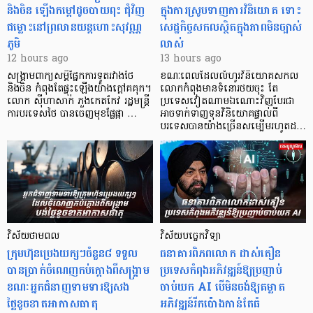
និងចិន ឡើងកម្ដៅដូចបាយពុះ ជុំវិញ
ក្នុងការស្រូបទាញការវិនិយោគ​ ទោះ
ជម្លោះនៅព្រលានយន្តហោះសុវណ្ណ
សេដ្ឋកិច្ចសកលស្ថិតក្នុងភាពមិនច្បាស់
ភូមិ
លាស់
12 hours ago
13 hours ago
សង្គ្រាមពាក្យសម្តីផ្នែកការទូតរវាងថៃ
ខណៈពេលដែលលំហូរវិនិយោគសកល
និងចិន កំពុងតែផ្ទុះឡើងយ៉ាងក្តៅគគុក។
លោកកំពុងមានទំនោរថយចុះ តែ
លោក ស៊ីហាសាក់ ភួងកេតកែវ រដ្ឋមន្ត្រី
ប្រទេសវៀតណាមឯណោះវិញបែរជា
ការបរទេសថៃ បានចេញមុខផ្លែផ្កា …
អាចទាក់ទាញទុនវិនិយោគផ្ទាល់ពី
បរទេសបានយ៉ាងច្រើនសម្បើមរហូតដ…
វិស័យថាមពល
វិស័យបច្ចេកវិទ្យា
ក្រុមហ៊ុនប្រេងយក្សៗចំនួន៨ ទទួល
ធនាគារពិភពលោក ដាស់តឿន
បានប្រាក់ចំណេញកប់ក្តោងពីសង្គ្រាម
ប្រទេសកំពុងអភិវឌ្ឍន៍ឱ្យប្រញាប់
ខណៈអ្នកជំនាញទាមទារឱ្យសង
ចាប់យក AI បើមិនចង់ឱ្យគម្លាត
ថ្លៃខូចខាតអាកាសធាតុ
អភិវឌ្ឍន៍រីកប៉ោងកាន់តែធំ