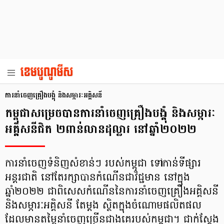
ការនាំចេញគ្រឿងបង្គុំ និងសម្ភារៈអគ្គិសនី
កម្ពុជាសម្រេចបានការនាំចេញគ្រឿងបង្គុំ និងសម្ភារៈ
អគ្គិសនីជិត ២ពាន់លានដុល្លារ នៅឆ្នាំ២០២២
ការនាំចេញទំនិញសំខាន់ៗ របស់កម្ពុជា ទៅកាន់ទីផ្សារ
អន្តរជាតិ នៅតែរក្សាបានកំណើនជាវិជ្ជមាន នៅក្នុង
ឆ្នាំ២០២២ ជាពិសេសកំណើននៃការនាំចេញគ្រឿងអគ្គិសនី
និងសម្ភារៈអគ្គិសនី តែម្ដង ស្ថិតក្នុងចំណោមផលិតផល
ដែលមានតម្លៃនាំចេញច្រើនជាងគេរបស់កម្ពុជា។ ជាក់ស្ដែង