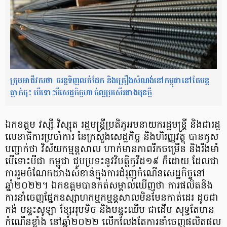
ក្រុមអាជីវករថា ចរន្តទិញលក់ដែក និងគ្រឿងសំណង់នៅកម្ពុជានៅតែបន្ត
ធ្លាក់ចុះ បើទោះបីសេដ្ឋកិច្ចហាក់ល្អប្រសើរជាងមុនក្តី
ឯកឧត្តម វស្សី វិស្សុត រដ្ឋមន្រ្តីប្រតិភូអមនាយករដ្ឋមន្រ្តី និងជារដ្ឋ
លេខាធិការប្រចាំការ នៃក្រសួងសេដ្ឋកិច្ច និងហិរញ្ញវត្ថុ បានគូស
បញ្ជាក់ថា វិស័យកម្មន្តសាល ហាក់មានភាពរីកចម្រើន និងរឹងមាំ
បើទោះបីជា កម្ពុជា ជួបប្រទះនូវវិបត្តិកូវីដ១៩ ក៏ដោយ ដែលជា
ការរួមចំណែកយ៉ាងសំខាន់ក្នុងការជំរុញកំណើនសេដ្ឋកិច្ចនៅ
ឆ្នាំ២០២២។ ឯកឧត្តមបានកត់សម្គាល់ឃើញថា ការផលិតនិង
ការនាំចេញផ្នែកឧស្សាហកម្មកម្មន្តសាលមិនមែនកាត់ដេរ ដូចជា
កង់ បន្ទះសូឡា ខ្សែអុបទិច និងបន្ទះឈីប ជាដើម សុទ្ធតែមាន
កំណើនខ្លាំង នៅឆ្នាំ២០២២ លើកលែងតែការនាំចេញផលិតផល