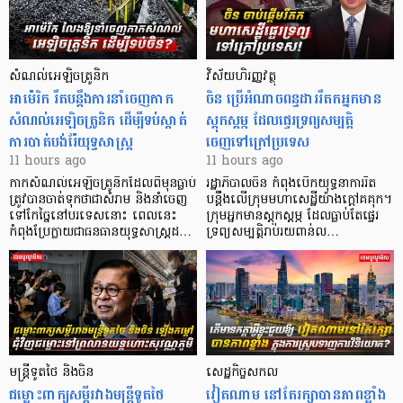
សំណល់អេឡិចត្រូនិក
វិស័យហិរញ្ញវត្ថុ
អាម៉េរិក រឹតបន្តឹងការនាំចេញកាក
ចិន ប្រើ​អំណាចពន្ធដាររឹតកអ្នកមាន
សំណល់អេឡិចត្រូនិក ដើម្បីទប់ស្កាត់
ស្ដុកស្ដម្ភ ដែលផ្ទេរទ្រព្យសម្បត្តិ
ការបាត់បង់រ៉ែយុទ្ធសាស្ត្រ
ចេញទៅក្រៅប្រទេស
11 hours ago
11 hours ago
កាក​សំណល់​អេឡិច​ត្រូនិកដែល​ពីមុនធ្លាប់​
រដ្ឋាភិបាលចិន កំពុងបើកយុទ្ធនាការរឹត
ត្រូវបានចាត់ទុកថាជាសំរាម និងនាំចេញ
បន្តឹងលើក្រុមមហាសេដ្ឋី​យ៉ាង​ក្ដៅគគុក។
ទៅកែច្នៃនៅបរទេស​នោះ ពេលនេះ
​ក្រុមអ្នកមានស្ដុកស្ដម្ភ ដែល​ធ្លាប់​តែផ្ទេរ
កំពុងប្រែក្លាយជាធនធានយុទ្ធសាស្ត្រដ…
ទ្រព្យសម្បត្តិរាប់រយពាន់ល…
មន្ត្រីទូតថៃ និងចិន
សេដ្ឋកិច្ចសកល
ជម្លោះពាក្យសម្តីរវាងមន្ត្រីទូតថៃ
វៀតណាម នៅតែរក្សាបានភាពខ្លាំង