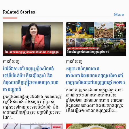
Related Stories
More
ការនាំចេញ
ការនាំចេញ
ថៃរំពឹងការនាំចេញគ្រឿងសំណង់
កម្ពុជារកចំណូលបាន
ទៅមីយ៉ាន់ម៉ាកើនឡើងខ្ពស់ និង
ជាង៤ពាន់៧រយលានដុល្លារពីការនាំ
កំពុងយកចិត្តភ្ញៀវទេសចរក្រោយរង
ចេញកសិផលនៅពេញមួយឆ្នាំ២០២៤
ការរញ្ជួយដី
ការនាំចេញកសិផលរបស់កម្ពុជាសម្រេច
បានជាង១១លានតោនកើនលើស
ក្រសួងពាណិជ្ជកម្មថៃរំពឹងថា ការនាំចេញ
ឆ្នាំ២០២៣ ជាង៣លានតោន ដោយរក
គ្រឿងសំណង់ និងសម្ភារៈប្រើប្រាស់
ចំណូលបានជាង៤ពាន់៧រយលានដុល្លារ
ផ្សេងៗទៅកាន់ប្រទេសមីយ៉ាន់ម៉ា នឹង
កើនឡើង១៤៣លានដុល្លារបើធ…
មានការកើនឡើងខ្ពស់ បន្ទាប់ពីប្រទេស
ដែល…