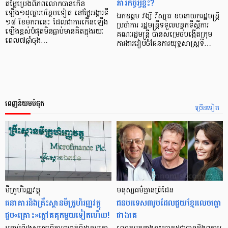
ភារកិច្ចអ្វីខ្លះ?
តម្លៃប្រេងពិភពលោកបានកើន
ឡើង១ដុល្លារបន្ថែមទៀត នៅថ្ងៃអង្គារទី
ឯកឧត្តម វង្សី វិស្សុត ឧបនាយករដ្ឋមន្ត្រី
១៨ ខែមករានេះ ដែលជាការកើនឡើង
ប្រចាំការ រដ្ឋមន្ត្រីទទួលបន្ទុកទីស្ដីការ
ឡើងខ្ពស់បំផុតមិនធ្លាប់មានគិតក្នុងរយៈ
គណៈរដ្ឋមន្ត្រី បានសម្រេចបង្កើតក្រុម
ពេល៧ឆ្នាំចុង…
ការងាររៀបចំផែនការយុទ្ធសាស្ត្រទី…
ពេញនិយមបំផុត
ច្រើនទៀត
មីក្រូ​ហិរញ្ញវត្ថុ
មនុស្ស​ធម៌​គ្មាន​ព្រំដែន
ធនាគារ​និង​គ្រឹះស្ថាន​មីក្រូ​ហិរញ្ញវត្ថុ​
ជន​បរទេស​៣​រូប​ដែល​ជួយ​ខ្មែរ​លេច​ធ្លោ​
ជួប«គ្រោះ»ក្តៅ​គគុក​មួយ​ទៀត​ហើយ!
ជាង​គេ