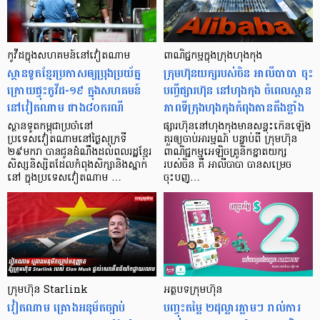
កូវីដក្នុងសហគមន៍នៅវៀតណាម
ពាណិជ្ជកម្មក្នុងក្រុង​ហុងកុង
ស្ថានទូតខ្មែរប្រកាសឲ្យប្រុងប្រយ័ត្ន
ក្រុមហ៊ុនយក្សរបស់ចិន អាលីបាបា ចុះ
ក្រោយផ្ទុះកូវីដ-១៩ ក្នុងសហគមន៍
បញ្ចីផ្សារហ៊ុន នៅហុងកុង ចំពេលស្ថាន
នៅវៀតណាម ជាង៨០ករណី
ភាពទីក្រុងហុងកុងកំពុងតានតឹងខ្លាំង
ស្ថានទូតកម្ពុជាប្រចាំនៅ
ផ្សារហ៊ុននៅហុងកុងមានសន្ទុះកើនឡើង
ប្រទេសវៀតណាមនៅថ្ងៃសុក្រទី
គួរឲ្យចាប់អារម្មណ៍ បន្ទាប់ពី ក្រុមហ៊ុន
២៩មករា បានជូនដំណឹងដល់ពលរដ្ឋខ្មែរ
ពាណិជ្ជកម្មអេឡិចត្រូនិកខ្នាតយក្ស
សិស្សនិស្សិតដែលកំពុងសិក្សានិងស្នាក់
របស់ចិន គឺ អាលីបាបា បានសម្រេច
នៅ ក្នុងប្រទេសវៀតណាម …
ចុះបញ្…
ក្រុមហ៊ុន Starlink
អត្ថបទក្រុមហ៊ុន
វៀតណាម គ្រោងអនុម័តច្បាប់
បញ្ចុះតម្លៃ ២ដុល្លារភ្លាមៗ រាល់ការ