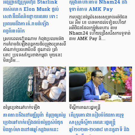
អនុញ្ញាតឱ្យក្រុមហ៊ុន Starlink
កុម្មង់អាហារតាម Nham24 និង
របស់លោក Elon Musk ផ្ដល់
ទូទាត់តាម AMK Pay
សេវាអ៊ីនធឺណិតផ្កាយរណប ទោះ
ការបញ្ចុះតម្លៃពិសេសសម្រាប់អតិថិជន
ប្រឈមនឹងការគំ.រាមដំឡើង
អេ អឹម ខេ បានមកដល់ទៀតហើយ!
អតិថិជនដែលកុម្ម៉ង់អាហារ តាម
ពន្ធពីអាម៉េរិក
Nham24 ហើយជ្រើសរើសការទូទាត់
ស្របពេលវៀតណាម កំពុងប្រឈមនឹង
តាម AMK Pay និ…
ការគំរាមដំឡើងពន្ធគយដ៏ចម្រូងចម្រាសពី
សំណាក់ប្រធានាធិបតី ដូណាល់ ត្រាំ
នោះ ប្រទេសក្បែរខាងកម្ពុជា មួយនេះ
មិនត្រឹម…
តម្លៃប្រេងឆៅហក់ឡើង
ទីស្ដីការគណៈរដ្ឋមន្ត្រី
ភាពតានតឹងនៅមជ្ឈិបូព៌ា ជំរុញឲ្យតម្លៃ
តើក្រុមការងាររៀបចំផែនការយុទ្ធ
ប្រេងឆៅហក់ឡើងដល់តម្លៃខ្ពស់បំផុត
សាស្ត្រទីស្ដីការគណៈរដ្ឋមន្ត្រី
មិនធ្លាប់មាននៅ៧ឆ្នាំកន្លងមកនេះ
ឆ្នាំ២០២៣-២០៣៨ មានតួនាទី និង