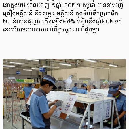
នៅក្នុងរយៈពេលពេញ ១ឆ្នាំ ២០២២ កម្ពុជា បាននាំចេញ
គ្រឿងអគ្គិសនី និងសម្ភារៈអគ្គិសនី ក្នុងទំហំទឹកប្រាក់ជិត
២ពាន់លានដុល្លារ កើនឡើង៨៥% ធៀបនឹងឆ្នាំ២០២១។
នេះបើតាមរបាយការណ៍ពីក្រសួងពាណិជ្ជកម្ម។