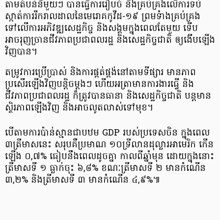
តាម​តំបន់​នីមួយៗ បានធ្វើ​ការ​រៀបចំ​ និងគ្រប់គ្រង​លើការ​ទប់
ស្កាត់​ការរីករាល​ដាល​នៃមេរោគ​កូវីដ-១៩ ព្រមទំាង​គ្រប់គ្រង​
ទៅលើ​ការអភិវឌ្ឍ​សេដ្ឋកិច្ច​ និងសង្គម​ក្នុងពេល​តែមួយ ទើប​
អាចរុញ​ច្រាន​ជីវភាព​ប្រជាពលរដ្ឋ និង​សេដ្ឋកិច្ច​ជាតិ ឲ្យងើប​ឡើង​
វិញបាន។
តម្រូវការ​ប្រើប្រាស់ និងការ​ផ្គត់ផ្គង់​នៅតាម​ទីផ្សារ មានភាព
ប្រសើរ​ឡើងវិញ​បន្តិច​ម្តងៗ ហើយអត្រា​មាន​ការងារធ្វើ និង
ជីវភាព​ប្រជាពលរដ្ឋ ក៏ត្រូវ​បាន​ធានា និង​សេដ្ឋកិច្ចជាតិ បន្ត​មាន​
ស្ថិរភាព​ឡើងវិញ និងអាច​លូតលាស់​ទៅមុខ។
បើតាម​ការប៉ាន់​ស្មាន​ជាបឋម​ GDP​ របស់​ប្រទេស​ចិន ក្នុងពេល ​
៣ត្រីមាសនេះ សរុបគឺ​ប្រមាណ​ ១០ទី្រលាន​ដុល្លារ​អាមេរិក កើន
ឡើង ០,៧% ធៀបនឹង​ពេល​ដូចគ្នា កាលពី​ឆ្នាំមុន ដោយ​ក្នុងនោះ
ត្រីមាស​ទី ១ ធ្លាក់ចុះ ៦,៨% ខណៈត្រីមាសទី ២ មាន​កំណើន
៣,២% និងត្រីមាស​ទី ៣ មាន​កំណើន ៤,៩%៕