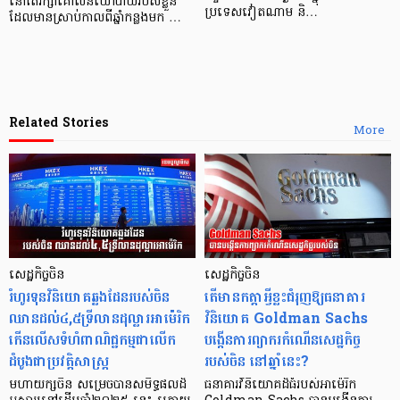
នៅតែរក្សាគោលនយោបាយរបស់ខ្លួន
ប្រទេសវៀតណាម និ…
ដែលមានស្រាប់កាលពីឆ្នាំកន្លងមក …
Related Stories
More
សេដ្ឋកិច្ចចិន
សេដ្ឋកិច្ចចិន
រំហូរទុនវិនិយោគឆ្លងដែនរបស់ចិន
តើមានកត្តាអ្វីខ្លះជំរុញឱ្យធនាគារ
ឈានដល់៤,៥ទ្រីលានដុល្លារអាម៉េរិក
វិនិយោគ Goldman Sachs
កើនលើសទំហំពាណិជ្ជកម្មជាលើក
បង្កើនការព្យាករកំណើនសេដ្ឋកិច្ច
ដំបូងជាប្រវត្តិសាស្ត្រ
របស់ចិន នៅឆ្នាំនេះ?
មហាយក្សចិន សម្រេចបានសមិទ្ធផលដ៏
ធនាគារវិនិយោគដ៏ធំរបស់អាម៉េរិក