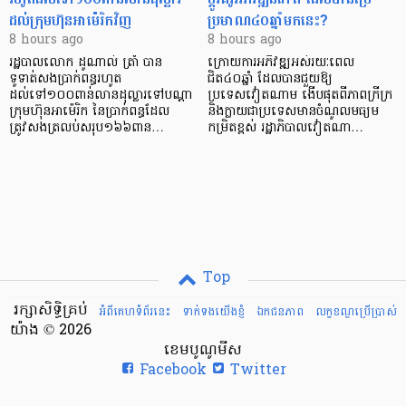
ដល់ក្រុមហ៊ុនអាម៉េរិកវិញ
ប្រមាណ៤០ឆ្នាំមកនេះ?
8 hours ago
8 hours ago
រដ្ឋបាលលោក ដូណាល់ ត្រាំ បាន​
ក្រោយការអភិវឌ្ឍអស់រយៈពេល
ទូទាត់សងប្រាក់ពន្ធរហូត
ជិត៤០ឆ្នាំ ដែលបានជួយឱ្យ​
ដល់ទៅ១០០ពាន់លានដុល្លារទៅបណ្ដា
ប្រទេសវៀតណាម ងើប​ផុតពីភាពក្រីក្រ
ក្រុមហ៊ុនអាម៉េរិក នៃប្រាក់ពន្ធដែល
និងក្លាយជាប្រទេសមានចំណូលមធ្យម
ត្រូវសងត្រលប់សរុប១៦៦ពាន…
កម្រិតខ្ពស់ រដ្ឋាភិបាលវៀតណា…
Top
រក្សាសិទ្ធិគ្រប់
អំពីគេហទំព័រនេះ
ទាក់ទងយើងខ្ញំ
ឯកជនភាព
លក្ខខណ្ឌ​ប្រើ​ប្រាស់
យ៉ាង © 2026
ខេមបូណូមីស
Facebook
Twitter