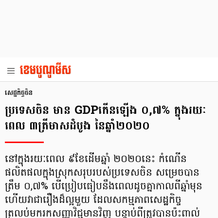
សេដ្ឋកិច្ចចិន
ប្រទេសចិន មាន GDPកើនឡើង ០,៧% ក្នុងរយៈ
ពេល ៣ត្រីមាសដំបូង នៃឆ្នាំ២០២០
នៅក្នុងរយៈពេល ៩ខែដើមឆ្នាំ ២០២០នេះ កំណើន
ផលិតផលក្នុងស្រុកសរុបរបស់ប្រទេសចិន សម្រេចបាន
ត្រឹម ០,៧% បើប្រៀបធៀបនឹងពេលដូចគ្នាកាលពីឆ្នាំមុន
ហើយវាជារឿងដ៏ល្អមួយ ដែលសកម្មភាពសេដ្ឋកិច្ច
ត្រលប់មករកសញ្ញាវិជ្ជមានវិញ បន្ទាប់ពីត្រូវបានប៉ះពាល់