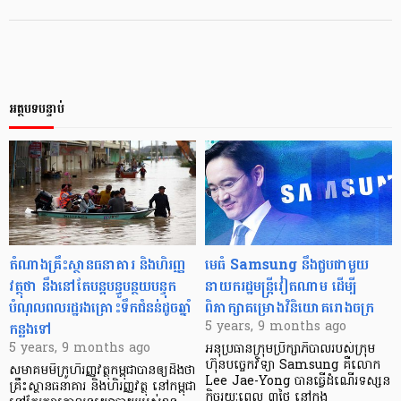
អត្ថបទបន្ទាប់
តំណាងគ្រឹះស្ថានធនាគារ និងហិរញ្ញ
មេធំ Samsung នឹងជួបជាមួយ
វត្ថុថា នឹងនៅតែបន្ដបន្ធូបន្ថយបន្ទុក
នាយករដ្ឋមន្ត្រីវៀតណាម ដើម្បី
បំណុលពលរដ្ឋរងគ្រោះទឹកជំនន់ដូចឆ្នាំ
ពិភាក្សាគម្រោងវិនិយោគរោងចក្រ
កន្លងទៅ
5 years, 9 months ago
5 years, 9 months ago
អនុប្រធានក្រុមប្រឹក្សាភិបាលរបស់ក្រុម
ហ៊ុនបច្ចេកវិទ្យា Samsung គឺលោក
សមាគមមីក្រូហិរញ្ញវត្ថុកម្ពុជាបានឲ្យដឹងថា
Lee Jae-Yong បានធ្វើដំណើរទស្សន
គ្រឹះស្ថានធនាគារ និងហិរញ្ញវត្ថុ នៅកម្ពុជា
កិច្ចរយៈពេល ៣ថ្ងៃ នៅក្នុង