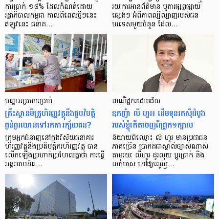
ការ​ប្រាក់ ១៨​% ដែល​កំណត់​ដោយ​
រយៈ​ការ​អាន​ព័ត៌មាន ឬ​ការ​ផ្សព្វផ្សាយ​
រដ្ឋាភិបាល​កម្ពុជា កាល​ពី​ពេល​ថ្មីៗ​នេះ
ផ្សេងៗ អំពី​ភាព​ល្បីល្បាញ​របស់​ជន​
ឥឡូវ​នេះ ធនាគ…
បរទេស​មួយ​ចំនួន ដែល…
បញ្ហា​អត្រា​ការប្រាក់
ពាណិជ្ជករជោគជ័យ
គ្រឹះស្ថាន​មីក្រូ​ហិរញ្ញវត្ថុ​នឹង​ជួប​វិបត្តិ​
ឧកញ៉ា លី ហួរ៖ ដើមទុនរកស៊ីដំបូង
ធ្ងន់ធ្ងរ​ឈាន​ទៅ​រក​ការ​ក្ស័យធន?
របស់ខ្ញុំកើតចេញពីជ្រូក១ក្បាល
ក្រុម​អ្នក​ជំនាញ​នៅ​ក្នុង​វិស័យ​ធនាគារ
និយាយ​ពី​ឈ្មោះ លី ហួរ មាន​ប្រជាជន​
ហិរញ្ញវត្ថុ​និង​ប្រតិបត្តិករ​ហិរញ្ញ​វត្ថុ បាន​​
ភាគ​ច្រើន ប្រាកដ​ជា​ស្គាល់​ច្បាស់​ណាស់
លើក​ឡើង​ប្រហាក់​ប្រហែល​គ្នា​ថា ការ​ធ្វើ​
តាមរយៈ លីហួរ ដូរ​លុយ ប្តូរ​បា្រក់ និង​
អន្តរាគមន៍​ព…
លក់​មាស នៅ​ផ្សារ​អូរ​ឫ…