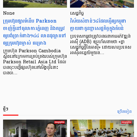
None
សេដ្ឋកិច្ច​
ក្រុមហ៊ុនផ្សារទំនើប Parkson
វិស័យ​សំខាន់ៗ​៤​ដែល​ធ្វើ​ឲ្យ​កម្ពុជា​
ចាញ់ក្ដីនៅតុលាការភ្នំពេញ និងតម្រូវ
ក្លាយ​ជា​កូន​ខ្លា​សេដ្ឋកិច្ច​ក្នុង​តំបន់
ឲ្យបង់ប្រាក់ជាង១៤៤ លានដុល្លារទៅ
ប្រទេស​កម្ពុជា​ត្រូវ​បាន​ធនាគារ​អភិវឌ្ឍន៍​
ឲ្យក្រុមហ៊ុនម្ចាស់ គម្រោង
អាស៊ី (ADB) ឲ្យ​រហ័ស​នាមថា «ខ្លា​
សេដ្ឋកិច្ច​ថ្មី​នៃ​អាស៊ី» ដោយសារ​ប្រទេស​
ក្រុមហ៊ុន Parkson Cambodia
អាស៊ី​អាគ្នេយ៍​មួយ​ន…
ស្ថិតនៅក្រោមការគ្រប់គ្រងរបស់ក្រុមហ៊ុន
Parkson Retail Asia Ltd ដែល
បានចុះបញ្ចីផ្សារហ៊ុននៅសិង្ហបុរីនោះ
បានចា…
ថ្មីៗ
ច្រើនទៀត