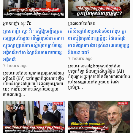
អ្នកឧកញ៉ា សួរ វីរៈ
ប្រលងចប់បាក់ឌុប
អ្នកឧកញ៉ា សួរ វីរៈ ស្នើឱ្យបង្កើតច្រក
តើសិស្សដែលប្រលងចប់បាក់ឌុប គួរ
ចេញចូលតែមួយ ដើម្បីលុបបំបាត់ភាព
ចាប់រៀនមុខជំនាញអ្វីខ្លះ ដែលកំពុង
ស្មុគស្មាញលើការស្នើសុំបតភ្ជាប់ចរន្ត
មានទីផ្សារការងារខ្ពស់នាពេលបច្ចុប្បន្ន
អគ្គិសនីទៅកាន់ស្ថានីយសាករថយន្ត
និងអនាគត?
អគ្គិសនី
7 hours ago
7 hours ago
ស្របពេលនៅក្នុងយុគសម័យដែល
បច្ចេកវិទ្យា និងបញ្ញាសិប្បនិម្មិត (AI)
ស្របពេលដែលនិន្នាការប្រើប្រាស់រថយន្ត
កំពុងផ្លាស់ប្តូរមុខមាត់នៃទីផ្សារការងារយ៉ាង
អគ្គិសនី (EV) នៅកម្ពុជាកំពុងហក់ឡើង
រហ័សសញ្ញាបត្រតែមួយមុខ លែង
យ៉ាងគំហុកនៅមួយរយៈពេលចុងក្រោយ
គ្រប់គ្រ…
នេះ ការវិនិយោគលើស្ថានីយបញ្ចូល
ថាមពលអគ្គ…