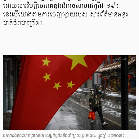
ដោយសារវិបត្តិមេរោគឆ្លងដ៏កាចសាហាវកូវីដ-១៩។
នេះបើយោងតាមការចេញផ្សាយរបស់ សារព័ត៌មានអន្តរ
ជាតិធំៗជាច្រើន។
ធនាគារពិភពលោកព្រមានថា សេដ្ឋកិច្ចចិននឹងដាំក្បាលចុះ ២.៣% ក្នុងឆ្នាំ ២០២០នេះ