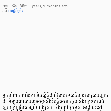
ដោយ
ស៊ាន ម៉ូនីកា
5 years, 9 months ago
អំពី
សេដ្ឋកិច្ចចិន
អ្នកនាំពាក្យ​ការិយាល័យ​ស្ថិតិជា​តិនៃ​ប្រទេស​ចិន បានគូស​បញ្ជាក់​
ថា អំឡុង​ពេលប្រឈម​មុខនឹង​វិបត្តិ​មេរោគ​ឆ្លង និងស្ថានភាព​ដ៏
ស្មុគ​ស្មាញ​នៃសេដ្ឋកិច្ច​ក្នុងស្រុក និងក្រៅ​ប្រទេស អាជ្ញាធរ​នៅ