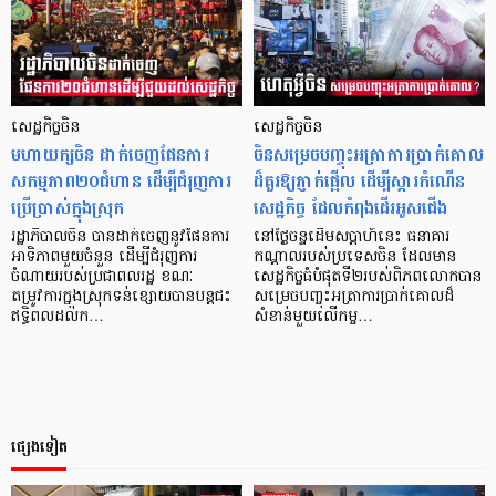
សេដ្ឋកិច្ចចិន
សេដ្ឋកិច្ចចិន
មហាយក្សចិន ដាក់ចេញផែនការ
ចិនសម្រេចបញ្ចុះអត្រាការប្រាក់គោល
សកម្មភាព២០ជំហាន ដើម្បីជំរុញការ
ដ៏គួរឱ្យភ្ញាក់ផ្អើល ដើម្បីស្ដារកំណើន
ប្រើប្រាស់ក្នុងស្រុក
សេដ្ឋកិច្ច ដែលកំពុងដើរអូសជើង
រដ្ឋាភិបាលចិន បានដាក់ចេញនូវផែនការ
នៅថ្ងៃចន្ទដើមសប្តាហ៍នេះ ធនាគារ
អាទិភាពមួយចំនួន ដើម្បីជំរុញការ
កណ្តាលរបស់ប្រទេសចិន ដែលមាន
ចំណាយរបស់ប្រជាពលរដ្ឋ ខណៈ
សេដ្ឋកិច្ចធំបំផុតទី២របស់ពិភពលោកបាន
តម្រូវការក្នុងស្រុកទន់ខ្សោយបានបន្តជះ
សម្រេចបញ្ចុះអត្រាការប្រាក់គោលដ៏
ឥទ្ធិពលដល់ក…
សំខាន់មួយលើកម្ច…
ផ្សេងទៀត