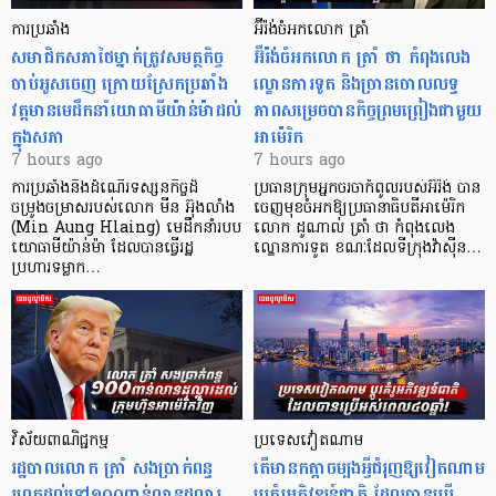
ការប្រឆាំង
អ៊ីរ៉ង់ចំអកលោក ត្រាំ
សមាជិកសភាថៃម្នាក់ត្រូវសមត្ថកិច្ច
អ៊ីរ៉ង់ចំអកលោក ត្រាំ ថា កំពុងលេង
ចាប់អូសចេញ ក្រោយស្រែកប្រឆាំង
ល្ខោនការទូត និងច្រានចោលលទ្ធ
វត្តមានមេដឹកនាំយោធាមីយ៉ាន់ម៉ាដល់
ភាពសម្រេចបានកិច្ចព្រមព្រៀងជាមួយ
ក្នុងសភា
អាម៉េរិក
7 hours ago
7 hours ago
ការប្រឆាំងនឹងដំណើរទស្សនកិច្ចដ៏
ប្រធានក្រុមអ្នកចរចាកំពូលរបស់អ៊ីរ៉ង់ បាន
ចម្រូងចម្រាសរបស់លោក មីន អ៊ុងលាំង
ចេញមុខចំអកឱ្យប្រធានាធិបតីអាម៉េរិក
(Min Aung Hlaing) មេដឹកនាំរបប
លោក ដូណាល់ ត្រាំ ថា កំពុងលេង
យោធាមីយ៉ាន់ម៉ា ដែលបានធ្វើរដ្ឋ
ល្ខោនការទូត ខណៈដែលទីក្រុងវ៉ាស៊ីន…
ប្រហារទម្លាក…
វិស័យ​ពាណិជ្ជកម្ម
ប្រទេសវៀតណាម
រដ្ឋបាលលោក ត្រាំ សងប្រាក់ពន្ធ
តើមានកត្តាចម្បងអ្វីជំរុញឱ្យវៀតណាម
រហូតដល់ទៅ១០០ពាន់លានដុល្លារ
ប្តូរគំរូអភិវឌ្ឍន៍ជាតិ ដែលបានប្រើ