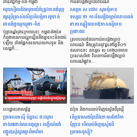
ពាណិជ្ជកម្ម-​ចិន-​កម្ពុជា
ការរឹតបន្តឹងច្បាប់ចរាចរណ៍
លុយរៀល​និង​លុយ​យ៉ន់​ត្រូវ​បាន​ជំរុញ​
សម្តេច ស ខេង៖ សូមកុំមាន
ឲ្យ​ប្រើប្រាស់​លើ​ប្រតិបត្តិការ​ទូទាត់​
ទស្សនៈថា ការរឹតបន្តឹងច្បាប់ចរាចរណ៍
ពាណិជ្ជកម្ម​​​កម្ពុជា​-ចិន
ជាការឆ្លៀតយកឱកាសធ្វើបាប
ប្រជាជន
ប៉ុន្មាន​ឆ្នាំ​ចុង​ក្រោយ​នេះ កម្ពុជា​និង​ចិន​
កំពុង​មាន​ភាព​ល្អូក​ល្អឺន​នឹង​គ្នា​បេះ​មិន​ដាច់​
ស្របពេលដែលការរឹតបន្តឹងច្បាប់
ឡើយ ទាំង​ផ្នែក​នយោបាយ​ការទូត និង​
ចរាចរណ៍ នឹងត្រូវអនុវត្តនៅថ្ងៃទី០១
សេដ្ឋកិ…
ឧសភានេះ សម្ដេច ស ខេងបានមាន
ប្រសាសន៍ថា វិធានការរឹតបន្តឹងច្បាប់
ចរាចរណ៍ផ្លូវគ…
ហេដ្ឋារចនាសម្ព័ន្ធ
ជប៉ុន និងការឈប់ទិញឧស្ម័នពីរុស្ស៊ី
ប្រទេសអាស៊ី ចំនួន៤ ជះលុយ
តើប្រទេសជប៉ុននឹងខាតបង់ថវិកា
ជាង៧ពាន់លានដុល្លារ បង្កើតបំពង់
ប៉ុន្មាន បើឈប់ទិញឧស្ម័នពី
បង្ហូរឧស្ម័នរួមគ្នាដ៏មហិមា
ប្រទេសរុស្ស៊ី?