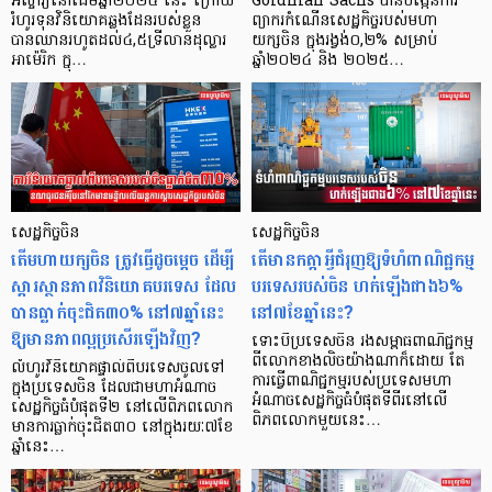
អស្ចារ្យនៅដើមឆ្នាំ២០២៥ នេះ ក្រោយ
Goldman Sachs បានបង្កើនការ
រំហូរទុនវិនិយោគឆ្លងដែនរបស់ខ្លួន
ព្យាករកំណើនសេដ្ឋកិច្ចរបស់មហា
បានឈានរហូតដល់៤,៥ទ្រីលានដុល្លារ
យក្សចិន ក្នុងរង្វង់០,២% សម្រាប់
អាម៉េរិក ក្នុ…
ឆ្នាំ២០២៤ និង ២០២៥…
សេដ្ឋកិច្ចចិន
សេដ្ឋកិច្ចចិន
តើមហាយក្សចិន ត្រូវធ្វើដូចម្តេច ដើម្បី
តើមានកត្តាអ្វីជំរុញឱ្យទំហំពាណិជ្ជកម្ម
ស្តារស្ថានភាពវិនិយោគបរទេស ដែល
បរទេសរបស់ចិន ហក់ឡើងជាង៦%
បានធ្លាក់ចុះជិត៣០% នៅ៧ឆ្នាំនេះ
នៅ៧ខែឆ្នាំនេះ?
ឱ្យមានភាពល្អប្រសើរឡើងវិញ?
ទោះបីប្រទេសចិន រងសម្ពាធពាណិជ្ជកម្ម
ពីលោកខាងលិចយ៉ាងណាក៏ដោយ តែ
លំហូរវិនិយោគផ្ទាល់ពីបរទេសចូលទៅ
ការធ្វើពាណិជ្ជកម្មរបស់ប្រទេសមហា
ក្នុងប្រទេសចិន ដែលជាមហាអំណាច
អំណាចសេដ្ឋកិច្ចធំបំផុតទីពីរនៅលើ
សេដ្ឋកិច្ចធំបំផុតទី២ នៅលើពិភពលោក
ពិភពលោកមួយនេះ…
មានការធ្លាក់ចុះជិត៣០ នៅក្នុងរយៈ៧ខែ
ឆ្នាំនេះ…