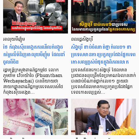
អាលុយមីញ៉ូម
ពលរដ្ឋសិង្ហបុរី
ថៃ កំពុងស៊ើបអង្កេតករណីលក់បង្ខូច
សិង្ហបុរី ជាប់ចំណាត់ថ្នាក់លេខ១ ជា
តម្លៃលើទំនិញអាលុយមីញ៉ូម ដែលនាំ
ប្រទេសមានការប្រកួតប្រជែងផ្នែកទេព
ចូលពីចិន
កោសល្យខ្ពស់បំផុតក្នុងពិភពលោក
រដ្ឋមន្ត្រីក្រសួងពាណិជ្ជកម្មថៃ លោក
ប្រទេសដែនកោះសិង្ហបុរី ដែលមាន
ភូមថាម វ៉េចាយ៉ាចៃ (Phumtham
ប្រជាជនសរុបត្រឹមតែប្រមាណ៦លាននាក់
Wechayachai) បាននិយាយថា
បានជាប់ចំណាត់ថ្នាក់លេខ១ ក្លាយជា
នាយកដ្ឋានពាណិជ្ជកម្មបរទេសរបស់ថៃ
ប្រទេសដែលមានការប្រកួតប្រជែងផ្នែក
កំពុងស៊ើបអង្កេត…
ទេពកោសល្យខ្ពស់…