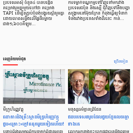
ប្រទេសអាស៊ី ចំនួន៤ បានបង្កើត
ការទម្លាក់ទណ្ឌកម្មទៅវិញទៅមករវាង
គម្រោងរួមគ្នាមួយហៅថា គម្រោង
ប្រទេសជប៉ុន និងរស្ស៊ី ជុំវិញទៅនឹងបញ្ហា
TAPI ដើម្បីតភ្ជាប់បំពង់បង្ហូរឧស្ម័នរួមគ្នា
សង្គ្រាមនៅអ៊ុយក្រែន កំពុងធ្វើឲ្យទំនាក់
ដោយលាតសន្ធឹងលើផ្ទៃដីចម្ងាយ
ទំនងរវាងប្រទេសទាំងពីរនេះ កាន់…
ជាង១,៦០០គីឡូម…
ពេញនិយមបំផុត
ច្រើនទៀត
មីក្រូ​ហិរញ្ញវត្ថុ
មនុស្ស​ធម៌​គ្មាន​ព្រំដែន
ធនាគារ​និង​គ្រឹះស្ថាន​មីក្រូ​ហិរញ្ញវត្ថុ​
ជន​បរទេស​៣​រូប​ដែល​ជួយ​ខ្មែរ​លេច​ធ្លោ​
ជួប«គ្រោះ»ក្តៅ​គគុក​មួយ​ទៀត​ហើយ!
ជាង​គេ
បន្ទាប់​ពី​រង​សម្ពាធ​​ពី​ការ​ទម្លាក់​ពិដាន​អត្រា​
លោកអ្នក​នាង​ខ្លះ​ប្រាកដ​ជា​បាន​​ដឹង​ឮ​តាម​