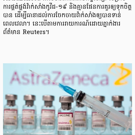
ការផ្គត់ផ្គង់វ៉ាក់សាំងកូវីដ-១៩ និងគ្មានផែនការគួរឲ្យទុកចិត្ត
បាន ដើម្បីធានាដល់ការចែកចាយវ៉ាក់សាំងឲ្យបានទាន់
ពេលវេលា។ នេះបើតាមការរាយការណ៍ដោយភ្នាក់ងារ
ព័ត៌មាន Reuters។