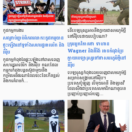
កូដកម្មការងារ
តើបេឡារុស្សអាចនឹងក្លាយជាសមរភូមិថ្មី
សណ្ដាប់ធ្នាប់ពិភពលោក៖កូដកម្មបាន
នៅអឺរ៉ុបដោយរបៀបណា?
ក្រុមអ្នកវិភាគថា ទាហាន
ផ្ទុះឡើងនៅទូទាំងសហរដ្ឋអាមេរិក និង
Wagner និងអ៊ីរ៉ង់ អាចកំពុងប្រែ
អឺរ៉ុប
ក្លាយបេឡារុស្សទៅជាសមរភូមិថ្មីនៅ
កូដកម្មកំពុងតែផ្ទុះឡើងនៅពាសពេញ
អឺរ៉ុប
សហរដ្ឋអាម៉េរិក និងអឺរ៉ុប ខណៈដែល
កម្មករកំពុងបន្តតស៊ូជាមួយនឹង
បេឡារុស្សកំពុងលេចចេញជាសមរភូមិថ្មី
កម្រិតអតិផរណាដែលចេះតែកើនខ្ពស់
សម្រាប់សង្គ្រាមនៅអឺរ៉ុប។
និងការគំរាមកំ…
ប្រទេសប៉ូឡូញ លីទុយអានី និងឡាតវី
ដែលសឹងជាប្រទេសសមាជិកណាតូបាន
ប្រញាប់ប្រញាល់បញ្…