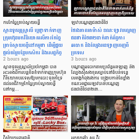
ការកែច្នៃគ្រាប់ស្វាយចន្ទី
ឡាវបណ្តេញជនជាតិថៃ
ស្ថានទូតអូស្ត្រាលី ប្តេជ្ញាទាក់ទាញ
ថៃរងភាពអាម៉ាស់ ខណៈឡាវបណ្តេញ
ក្រុមហ៊ុនមក​វិនិយោគលើការកែច្នៃ
ជនជាតិថៃ៣២នាក់ពាក់ព័ន្ធការ
គ្រាប់ស្វាយចន្ទីនៅកម្ពុជា ដើម្បីជួយ
ឆបោក និងល្បែងអនឡាញចេញពី
ផ្តល់តម្លៃបន្ថែមកសិករ និងសេដ្ឋកិច្ច
ប្រទេស
2 hours ago
3 hours ago
ស្ថានទូតអូស្ត្រាលីប្រចាំកម្ពុជា បាន
បណ្តាញឆបោកតាមប្រព័ន្ធអនឡាញ និង
អះអាងពីការបន្តខិតខំទាក់ទាញក្រុមហ៊ុន
ល្បែងស៊ីសងខុសច្បាប់នៅតំបន់ទន្លេ
វិនិយោគបរទេសឱ្យមកបោះទុនគាំទ្រ
មេគង្គកំពុងរងការ បង្ក្រាប​កាន់តែខ្លាំង
ដល់អាជីវកម្មកែច្នៃគ្រាប់ស្វាយចន្ទី
ខណៈអាជ្ញាធរឡាវបានបណ្តេញ
នៅកម្ព…
ជនជាតិថៃ៣២នា…
វិស័យការពារជាតិ
អ្នកឧកញ៉ា សួរ វីរៈ