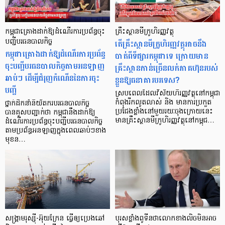
កម្ពុជាគ្រោងដាក់ឱ្យដំណើរការប្រព័ន្ធចុះ
គ្រឹះស្ថានមីក្រូហិរញ្ញវត្ថុ
បញ្ជីបរធនបាលកិច្ច
តើគ្រឹះស្ថានមីក្រូហិរញ្ញវត្ថុអាចនឹង
កម្ពុជាគ្រោងដាក់ឱ្យដំណើរការប្រព័ន្ធ
បាត់ពីទីផ្សារកម្ពុជាទេ ក្រោយមាន
ចុះបញ្ជីបរធនបាលកិច្ចតាមអនឡាញ
គ្រឹះស្ថានកាន់ច្រើនលក់ភាគហ៊ុនរបស់
ឆាប់ៗ ដើម្បីជំរុញកំណើននៃការចុះ
ខ្លួនឱ្យធនាគារបរទេស?
បញ្ជី
ស្របពេលដែលវិស័យហិរញ្ញវត្ថុនៅកម្ពុជា
កំពុងរីកលូតលាស់ និង មានការប្រកួត
ថ្នាក់ដឹកនាំនិយ័តករបរធនបាលកិច្ច
ប្រជែងខ្លាំងនៅមួយរយៈចុងក្រោយនេះ
បានគូសបញ្ជាក់ថា កម្ពុជានឹងដាក់ឱ្យ
មានគ្រឹះស្ថានមីក្រូហិរញ្ញវត្ថុនៅកម្ពុជ…
ដំណើរការប្រព័ន្ធចុះបញ្ជីបរធនបាលកិច្ច
តាមប្រព័ន្ធអនឡាញក្នុងពេលឆាប់ៗខាង
មុខន…
សង្គ្រាមរុស្ស៊ី-អ៊ុយក្រែន ធ្វើឲ្យប្រេងឆៅ
បុរសខ្លាំងពូទីនថាលោកខាងលិចមិនអាច