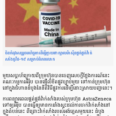
ចិនកំពុងសម្រួចមហិច្ឆតាដើម្បីក្លាយជាក្បាលម៉ាស៊ីនផ្គត់ផ្គត់វ៉ាក់
សាំងកូវីដ-១៩ សម្រាប់ពិភពលោក
មួយសប្ដាហ៍ក្រោយពី​ក្រុមហ៊ុន​បានចេញសេចក្ដីថ្លែងការណ៍នេះ
គណៈកម្មការអឺរ៉ុប បាន​ផ្ញើលិខិត​ផ្លូវច្បាប់មួយ ទៅកាន់ក្រុមហ៊ុន​
នៅក្នុង​ជំហានដំបូង​នៃនីតិវិធីផ្លូវការ​ដើម្បី​ដោះស្រាយ​បញ្ហា​នេះ។
ការពន្យារពេល​ផ្គត់ផ្គង់​វ៉ាក់សាំងរបស់​ក្រុមហ៊ុន AstraZeneca ​
ទៅឲ្យអឺរ៉ុប បានធ្វើឲ្យមាន​ការរាំងស្ទះដល់​ការ​ចាក់វ៉ាក់សាំង​នៅ
ក្នុង​តំបន់នេះ ពីព្រោះវ៉ាក់សាំង​របស់​អង់គ្លេសមួយនេះ ដំបូង