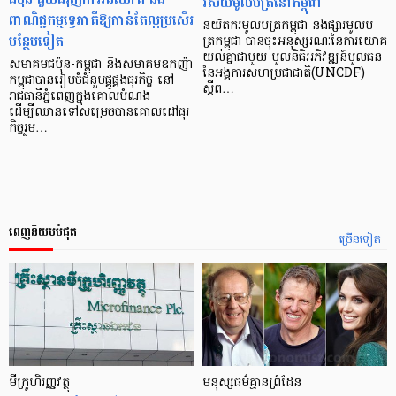
វិស័យមូលបត្រនៅកម្ពុជា
ពាណិជ្ជកម្មទ្វេភាគីឱ្យកាន់តែល្អប្រសើរ
និយ័តករមូលបត្រកម្ពុជា និងផ្សារមូលប
បន្ថែមទៀត
ត្រកម្ពុជា បានចុះអនុស្សរណៈនៃការយោគ
យល់គ្នាជាមួយ មូលនិធិអភិវឌ្ឍន៍មូលធន
សមាគមជប៉ុន-កម្ពុជា និងសមាគមឧកញ៉ា
នៃអង្គការសហប្រជាជាតិ(UNCDF)
កម្ពុជាបានរៀបចំជំនួបផ្គូផ្គងធុរកិច្ច នៅ
ស្ដីព…
រាជធានីភ្នំពេញក្នុងគោលបំណង
ដើម្បីឈានទៅសម្រេចបានគោលដៅធុរ
កិច្ចរួម…
ពេញនិយមបំផុត
ច្រើនទៀត
មីក្រូ​ហិរញ្ញវត្ថុ
មនុស្ស​ធម៌​គ្មាន​ព្រំដែន