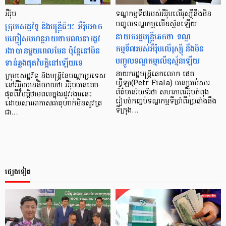
អឺរ៉ុប
ទណ្ឌកម្មទី៧របស់អឺរ៉ុបលើរុស្ស៊ីនឹងមិន
ក្រុមសេដ្ឋវិទូ និងមន្ត្រីធំៗ៖ អឺរ៉ុបអាច
បញ្ចូលទណ្ឌកម្មលើឧស្ម័នឡើយ
នាយករដ្ឋមន្រ្តីឆេកថា ទណ្ឌ
បញ្ចៀសមហន្តរាយថាមពលនារដូវ
កម្មទី៧របស់អឺរ៉ុបលើរុស្ស៊ី នឹងមិន
រងាបានមួយពេលមែន ប៉ុន្ដែនៅមិន
បញ្ចូលទណ្ឌកម្មលើឧស្ម័នឡើយ
ទាន់ឆ្លងផុតវិបត្តិនៅឡើយទេ
នាយករដ្ឋមន្ត្រីឆេកលោក ផេត
ក្រុមសេដ្ឋវិទូ និងមន្ត្រីនៃបណ្តាប្រទេស
ហ្វីឡា(Petr Fiala) បានប្រាប់សារ
នៅអឺរ៉ុបបាននិយាយថា អឺរ៉ុបបានគេច
ព័ត៌មានរ៉យទ័រថា សហភាពអឺរ៉ុបកំពុង
ផុតពីវិបត្តិថាមពលក្នុងរដូវរងារនេះ
រៀបចំកញ្ចប់ទណ្ឌកម្មទីប្រាំពីរប្រឆាំងនឹង
ដោយសារអាកាសធាតុហាក់មិនសូវត្រ
ទីក្រុង…
ជា…
ផ្សេងទៀត