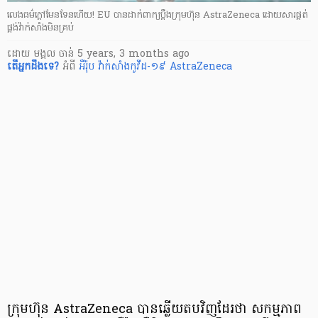
លេងធម៌ក្ដៅមែនទែនហើយ! EU បានដាក់ពាក្យប្ដឹងក្រុមហ៊ុន AstraZeneca ដោយសារផ្គត់
ផ្គង់វ៉ាក់សាំងមិនគ្រប់
ដោយ
មង្គល ចាន់
5 years, 3 months ago
តើ​អ្នក​ដឹងទេ?
អំពី
អឺរ៉ុប
វ៉ាក់សាំងកូវីដ-១៩
AstraZeneca
ក្រុមហ៊ុន AstraZeneca បានឆ្លើយ​តបវិញដែរថា សកម្មភាព​