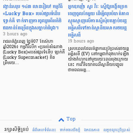
រង្វាន់សរុប ១៤៣ លានរៀល! កម្មវិធី
អ្នកឧកញ៉ា សួរ វីរៈ ស្នើឱ្យបង្កើតច្រក
«Lucky Box» របស់ផ្សារទំនើប
ចេញចូលតែមួយ ដើម្បីលុបបំបាត់ភាព
ឡាក់គី ទាក់ទាញការចូលរួមពីអតិថិ
ស្មុគស្មាញលើការស្នើសុំបតភ្ជាប់ចរន្ត
ជនកាន់តែច្រើនក្នុងសប្តាហ៍ដំបូង។
អគ្គិសនីទៅកាន់ស្ថានីយសាករថយន្ត
អគ្គិសនី
3 hours ago
19 hours ago
រាជធានីភ្នំពេញ ថ្ងៃទី07 ខែសីហា
ឆ្នាំ2026៖ កម្មវិធីបើក «ប្រអប់សំណាង
ស្របពេលដែលនិន្នាការប្រើប្រាស់រថយន្ត
(Lucky Box)»របស់ផ្សារទំនើប ឡាក់គី
អគ្គិសនី (EV) នៅកម្ពុជាកំពុងហក់ឡើង
(Lucky Supermarket) គិត
យ៉ាងគំហុកនៅមួយរយៈពេលចុងក្រោយ
ត្រឹមរយ…
នេះ ការវិនិយោគលើស្ថានីយបញ្ចូល
ថាមពលអគ្គ…
Top
រក្សាសិទ្ធិគ្រប់
អំពីគេហទំព័រនេះ
ទាក់ទងយើងខ្ញំ
ឯកជនភាព
លក្ខខណ្ឌ​ប្រើ​ប្រាស់