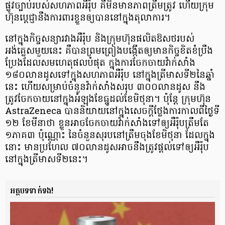
ផ្លូវច្បាប់​របស់​សហភាពអឺរ៉ុប គឺមិនមាន​ភាពត្រឹមត្រូវ ហើយ​ក្រុម
ហ៊ុន​ប្តេជ្ញា​នឹង​ការពារខ្លួន​ឲ្យបាន​នៅក្នុង​តុលាការ។
នៅក្នុង​កិច្ច​សន្យា​រវាងអឺរ៉ុប និងក្រុមហ៊ុនផលិត​ឱសថ​របស់
អង់គ្លេសមួយនេះ គឺបាន​ព្រមព្រៀង​បង្កើតឲ្យមាន​កិច្ច​ខិតខំប្រឹង
ប្រែង​ដែលសមហេតុផល​បំផុត ក្នុង​ការ​ចែកចាយ​វ៉ាក់សាំង ​
១៨០លាន​ដូស​ទៅក្នុង​សហភាពអឺរ៉ុប នៅក្នុង​ត្រីមាសទី២​នៃឆ្នាំ
នេះ ហើយសម្រាប់​ចំនួន​វ៉ាក់សាំង​សរុប ​៣០០លាន​ដូស នឹង
ត្រូវចែកចាយ​​​នៅក្នុង​អំឡុង​ខែ​ធ្នូ ​ដល់​ខែមិថុនា។ ប៉ុន្ដែ ក្រុមហ៊ុន
AstraZeneca បាន​និយាយ​នៅក្នុង​សេចក្ដីថ្លែងការ​កាលពីថ្ងៃទី
១២ ខែមីនាថា ខ្លួន​អាច​ចែកចាយ​វ៉ាក់សាំង​ទៅឲ្យអឺរ៉ុប​​ត្រឹមតែ​​
១ភាគ៣ ប៉ុណ្ណោះ នៃចំនួន​សុរប​​នៅត្រឹមចុង​ខែ​មិថុនា ដែលក្នុង
នោះ មានប្រហែល​ ៧០លានដូស​អាចនឹង​ត្រូវ​ផ្ដល់ទៅឲ្យអឺរ៉ុប​
នៅក្នុង​ត្រីមាសទី២នេះ។
អត្ថបទទាក់ទង!