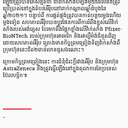
ឡើយ​ត្រូវបាន​គេសន្មតថា ជាវ៉ាក់សាំង​ចម្បងមួយដែលនឹង​ត្រូវ​
ប្រើប្រាស់​នៅក្នុងតំបន់​​អឺរ៉ុប​នៅពាក់កណ្ដាល​ឆ្នាំដំបូង​នៃ
ឆ្នាំ២០២១។ បន្ទាប់ពី ការផ្គត់ផ្គង់​ត្រូវបាន​កាត់បន្ថយ​​ម្ដងហើយ
ម្ដងទៀត សហភាពអឺរ៉ុប​បាន​ប្ដូរផែនការ​ពីការរំពឹងខ្ពស់លើ​វ៉ាក់
សាំង​របស់អង់គ្លេស បែរមកពឹងផ្អែកខ្លាំង​​លើវ៉ាក់សាំង Pfizer-
BioNTech របស់ក្រុមហ៊ុន​​អាមេរិក និងអាល្លឺម៉ង់​ជំនួសវិញ
ដោយសហភាពអឺរ៉ុប គ្រោងមានកិច្ចព្រមព្រៀង​ទិញវ៉ាក់សាំងពី
ក្រុមហ៊ុននេះ​ជិត​២ពាន់លាន​ដូសឯណោះ។
ក្រោមកិច្ចព្រមព្រៀងនេះ ការជំនុំជំរះក្ដីរវាង​អឺរ៉ុប និងក្រុមហ៊ុន
AstraZeneca នឹង​ត្រូវធ្វើឡើង​នៅក្នុង​តុលាការនៃប្រទេស​
ប៊ែលហ្សិក៕
_