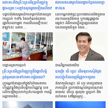
ធនាគារ​និង​គ្រឹះស្ថាន​មីក្រូ​ហិរញ្ញវត្ថុ​
ជន​បរទេស​៣​រូប​ដែល​ជួយ​ខ្មែរ​លេច​ធ្លោ​
ជួប«គ្រោះ»ក្តៅ​គគុក​មួយ​ទៀត​ហើយ!
ជាង​គេ
បន្ទាប់​ពី​រង​សម្ពាធ​​ពី​ការ​ទម្លាក់​ពិដាន​អត្រា​
លោកអ្នក​នាង​ខ្លះ​ប្រាកដ​ជា​បាន​​ដឹង​ឮ​តាម​
ការ​ប្រាក់ ១៨​% ដែល​កំណត់​ដោយ​
រយៈ​ការ​អាន​ព័ត៌មាន ឬ​ការ​ផ្សព្វផ្សាយ​
រដ្ឋាភិបាល​កម្ពុជា កាល​ពី​ពេល​ថ្មីៗ​នេះ
ផ្សេងៗ អំពី​ភាព​ល្បីល្បាញ​របស់​ជន​
ឥឡូវ​នេះ ធនាគ…
បរទេស​មួយ​ចំនួន ដែល…
បញ្ហា​អត្រា​ការប្រាក់
ពាណិជ្ជករជោគជ័យ
គ្រឹះស្ថាន​មីក្រូ​ហិរញ្ញវត្ថុ​នឹង​ជួប​វិបត្តិ​
ឧកញ៉ា លី ហួរ៖ ដើមទុនរកស៊ីដំបូង
ធ្ងន់ធ្ងរ​ឈាន​ទៅ​រក​ការ​ក្ស័យធន?
របស់ខ្ញុំកើតចេញពីជ្រូក១ក្បាល
ក្រុម​អ្នក​ជំនាញ​នៅ​ក្នុង​វិស័យ​ធនាគារ
និយាយ​ពី​ឈ្មោះ លី ហួរ មាន​ប្រជាជន​
ហិរញ្ញវត្ថុ​និង​ប្រតិបត្តិករ​ហិរញ្ញ​វត្ថុ បាន​​
ភាគ​ច្រើន ប្រាកដ​ជា​ស្គាល់​ច្បាស់​ណាស់
លើក​ឡើង​ប្រហាក់​ប្រហែល​គ្នា​ថា ការ​ធ្វើ​
តាមរយៈ លីហួរ ដូរ​លុយ ប្តូរ​បា្រក់ និង​
អន្តរាគមន៍​ព…
លក់​មាស នៅ​ផ្សារ​អូរ​ឫ…