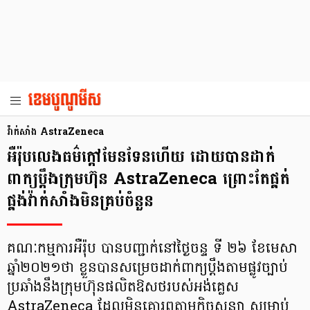
វ៉ាក់សាំង AstraZeneca
អឺរ៉ុប​លេងធម៌ក្ដៅ​មែនទែនហើយ ដោយ​បានដាក់
ពាក្យប្ដឹងក្រុមហ៊ុន AstraZeneca ព្រោះតែ​ផ្គត់
ផ្គង់វ៉ាក់សាំងមិនគ្រប់ចំនួន
គណៈកម្មការអឺរ៉ុប បានបញ្ជាក់នៅថ្ងៃចន្ទ ទី ២៦ ខែមេសា
ឆ្នាំ២០២១ថា ខ្លួនបានសម្រេចដាក់ពាក្យប្ដឹងតាមផ្លូវច្បាប់
ប្រឆាំងនឹងក្រុមហ៊ុនផលិតឱសថរបស់អង់គ្លេស
AstraZeneca ដែលមិនគោរពតាមកិច្ចសន្យា សម្រាប់