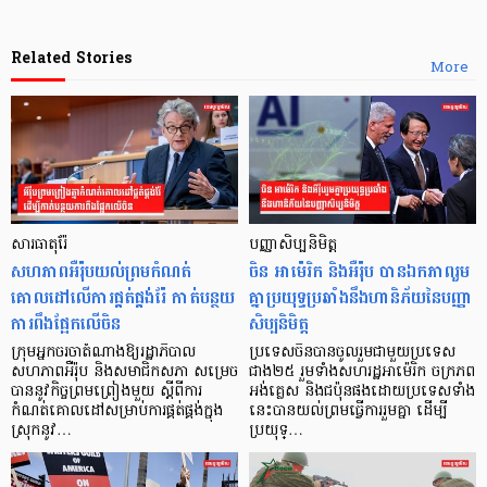
Related Stories
More
សារធាតុរ៉ែ
បញ្ញាសិប្បនិមិត្ត
សហភាពអឺរ៉ុបយល់ព្រមកំណត់
ចិន អាម៉េរិក និងអឺរ៉ុប បានឯកភាពរួម
គោលដៅលើការផ្គត់ផ្គង់រ៉ែ កាត់បន្ថយ
គ្នាប្រយុទ្ធប្រឆាំងនឹងហានិភ័យនៃបញ្ញា
ការពឹងផ្អែកលើចិន
សិប្បនិមិត្ត
ក្រុមអ្នកចរចាតំណាងឱ្យរដ្ឋាភិបាល
ប្រទេសចិនបានចូលរួមជាមួយប្រទេស
សហភាពអឺរ៉ុប និងសមាជិកសភា សម្រេច
ជាង២៥ រួមទាំងសហរដ្ឋអាម៉េរិក ចក្រភព
បាននូវកិច្ចព្រមព្រៀងមួយ ស្ដីពីការ
អង់គ្លេស និងជប៉ុនផងដោយប្រទេសទាំង
កំណត់គោលដៅសម្រាប់ការផ្គត់ផ្គង់ក្នុង
នេះបានយល់ព្រមធ្វើការរួមគ្នា ដើម្បី
ស្រុកនូវ…
ប្រយុទ្…