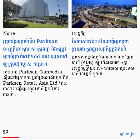
None
សេដ្ឋកិច្ច​
ក្រុមហ៊ុនផ្សារទំនើប Parkson
វិស័យ​សំខាន់ៗ​៤​ដែល​ធ្វើ​ឲ្យ​កម្ពុជា​
ចាញ់ក្ដីនៅតុលាការភ្នំពេញ និងតម្រូវ
ក្លាយ​ជា​កូន​ខ្លា​សេដ្ឋកិច្ច​ក្នុង​តំបន់
ឲ្យបង់ប្រាក់ជាង១៤៤ លានដុល្លារទៅ
ប្រទេស​កម្ពុជា​ត្រូវ​បាន​ធនាគារ​អភិវឌ្ឍន៍​
ឲ្យក្រុមហ៊ុនម្ចាស់ គម្រោង
អាស៊ី (ADB) ឲ្យ​រហ័ស​នាមថា «ខ្លា​
សេដ្ឋកិច្ច​ថ្មី​នៃ​អាស៊ី» ដោយសារ​ប្រទេស​
ក្រុមហ៊ុន Parkson Cambodia
អាស៊ី​អាគ្នេយ៍​មួយ​ន…
ស្ថិតនៅក្រោមការគ្រប់គ្រងរបស់ក្រុមហ៊ុន
Parkson Retail Asia Ltd ដែល
បានចុះបញ្ចីផ្សារហ៊ុននៅសិង្ហបុរីនោះ
បានចា…
ថ្មីៗ
ច្រើនទៀត