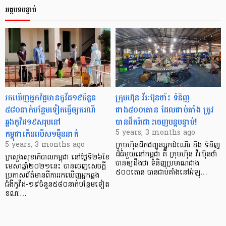
អត្ថបទបន្ទាប់
រកឃើញ​អ្នក​វិជ្ជមាន​កូវីដ១៩​ចំនួន​
ក្រុមហ៊ុន វីរៈប៊ុនថាំ៖ ទំនិញ
៥៨០​នាក់​បន្ថែម​ទៀតធ្វើ​ឲ្យករណី​
ជាង៥០០តោន ដែលជាប់គាំង ត្រូវ
ឆ្លងកូវីដ១៩សរុប​នៅ​
បានដឹករំដោះចេញបន្តបន្ទាប់!
កម្ពុជាកើនលើស១ម៉ឺននាក់
5 years, 3 months ago
5 years, 3 months ago
ក្រុមហ៊ុនដឹកជញ្ជូនអ្នកដំណើរ និង ទំនិញ
ដ៏ធំមួយនៅកម្ពុជា គឺ ក្រុមហ៊ុន វីរៈប៊ុនថាំ
ក្រសួងសុខាភិបាលកម្ពុជា នៅថ្ងៃទី២៦ខែ
បានឲ្យដឹងថា ទំនិញប្រមាណជាង
មេសាឆ្នាំ២០២១នេះ បានចេញសេចក្តី
៥០០តោន បានជាប់គាំងនៅអំឡុ…
ប្រកាសព័ត៌មានពីការរកឃើញអ្នកឆ្លង
ជំងឺកូវីដ-១៩ចំនួន៥៨០នាក់បន្ថែមទៀត
ខណៈ…