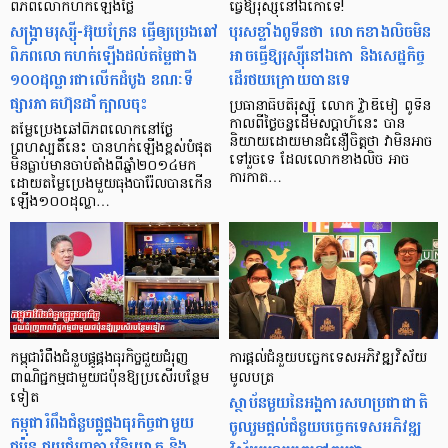
ពិភពលោកហក់ឡើងថ្លៃ
ធ្វើឱ្យរុស្ស៊ីនៅឯកោទេ!
សង្គ្រាមរុស្ស៊ី-អ៊ុយក្រែន ធ្វើឲ្យប្រេងឆៅ
បុរសខ្លាំងពូទីនថា លោកខាងលិចមិន
ពិភពលោកហក់ឡើងដល់តម្លៃជាង
អាចធ្វើឱ្យរុស្ស៊ីនៅឯកោ និងសេដ្ឋកិច្ច
១០០ដុល្លារជាលើកដំបូង ខណៈទី
ដើរថយក្រោយបានទេ
ផ្សារភាគហ៊ុនដាំក្បាលចុះ
ប្រធានាធិបតីរុស្ស៊ី លោក វ្ល៉ាឌីមៀ ពូទីន
កាលពីថ្ងៃចន្ទដើមសប្តាហ៍នេះ បាន
តម្លៃប្រេងឆៅពិភពលោកនៅថ្ងៃ
និយាយដោយមានជំនឿចិត្តថា វាមិនអាច
ព្រហស្បតិ៍នេះ បានហក់ឡើងខ្ពស់បំផុត
ទៅរួចទេ ដែលលោកខាងលិច អាច
មិនធ្លាប់មានចាប់តាំងពីឆ្នាំ២០១៤មក
ការកាត…
ដោយតម្លៃប្រេងមួយធុងបារ៉ែលបានកើន
ឡើង១០០ដុល្លា…
កម្ពុជារំពឹងជំនួបផ្គូផ្គងធុរកិច្ចជួយជំរុញ
ការផ្ដល់ជំនួយបច្ចេកទេសអភិវឌ្ឍវិស័យ
ពាណិជ្ជកម្មជាមួយជប៉ុនឱ្យប្រសើរបន្ថែម
មូលបត្រ
ទៀត
ស្ថាប័នមួយនៃអង្គការសហប្រជាជាតិ
កម្ពុជារំពឹងជំនួបផ្គូផ្គងធុរកិច្ចជាមួយ
ចូលរួមផ្ដល់ជំនួយបច្ចេកទេសអភិវឌ្ឍ
ជប៉ុន ជួយជំរុញការវិនិយោគ និង