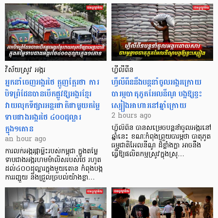
វិស័យស្រូវ អង្ករ
ហ្វីលីពីន
អ្នកនាំចេញអង្ករថៃ ត្អូញត្អែរថា ការ
ហ្វីលីពីននឹងបន្តនាំចូលអង្ករក្រោយ
បិទព្រំដែនបានបើកផ្លូវឱ្យអង្ករខ្មែរ
បារម្ភបាតុភូតអែលនីណូ បង្កឱ្យខ្វះ
វាយលុកទីផ្សារអន្តរជាតិជាមួយតម្លៃ
ស្បៀងអាហារនៅឆ្នាំក្រោយ
ទាបជាងអង្ករថៃ ៤០០ដុល្លារ
2 hours ago
ក្នុង១តោន
ហ្វីលីពីន បាន​សម្រេចបន្តនាំចូលអង្ករនៅ
ឆ្នាំនេះ ខណៈកំពុងព្រួយបារម្ភថា បាតុភូត
an hour ago
ធម្មជាតិអែលនីណូ ដ៏ខ្លាំងក្លា​ អាចនឹង
ការលក់អង្ករផ្កាម្លិះរបស់កម្ពុជា ក្នុងតម្លៃ
ធ្វើឱ្យផលិតកម្មស្រូវក្នុងស្រុ…
ទាបជាងអង្ករហមម៉ាលិសរបស់ថៃ រហូត
ដល់៤០០ដុល្លារក្នុងមួយតោន កំពុងបង្ក
ការរញ្ជួយ និងជ្រួលច្របល់យ៉ាងខ្លា…