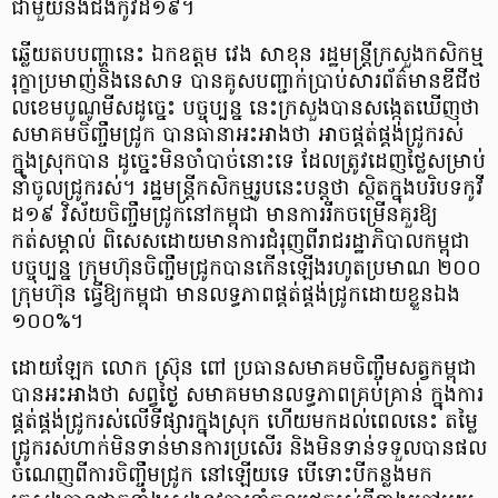
ជាមួយនឹង​ជំងឺ​កូ​វី​ដ​១៩​។
ឆ្លើយ​តប​បញ្ហា​នេះ ឯកឧត្តម វេ​ង សា​ខុន រដ្ឋមន្ត្រី​ក្រសួងកសិកម្ម
រុក្ខា​ប្រមាញ់​និង​នេសាទ បាន​គូសបញ្ជាក់​ប្រាប់​សារព័ត៌មាន​ឌី​ជី​ថ​
ល​ខេ​ម​បូ​ណូ​មី​ស​ដូច្នេះ បច្ចុប្បន្ន នេះ​ក្រសួង​បាន​សង្កេត​ឃើញ​ថា
សមាគម​ចិញ្ចឹម​ជ្រូក បាន​ធានា​អះអាង​ថា អាច​ផ្គត់ផ្គង់​ជ្រូក​រស់​
ក្នុងស្រុក​បាន ដូច្នេះ​មិន​ចាំបាច់​នោះ​ទេ ដែល​ត្រូវ​ដេញថ្លៃ​សម្រាប់​
នាំ​ចូល​ជ្រូក​រស់​។ រដ្ឋមន្ត្រី​កសិកម្ម​រូប​នេះ​បន្ត​ថា ស្ថិត​ក្នុង​បរិបទ​កូ​វី​
ដ​១៩ វិស័យ​ចិញ្ចឹម​ជ្រូក​នៅ​កម្ពុជា មានការ​រីក​ចម្រើន​គួរ​ឱ្យ​
កត់សម្គាល់ ពិសេស​ដោយ​មានការ​ជំរុញ​ពី​រាជរដ្ឋាភិបាល​កម្ពុជា
បច្ចុប្បន្ន ក្រុមហ៊ុន​ចិញ្ចឹម​ជ្រូក​បាន​កើនឡើង​រហូត​ប្រមាណ ២០០​
ក្រុមហ៊ុន ធ្វើ​ឱ្យ​កម្ពុជា មាន​លទ្ធភាព​ផ្គត់ផ្គង់​ជ្រូក​ដោយ​ខ្លួនឯង​
១០០%​។
ដោយឡែក លោក ស្រ៊ុ​ន ពៅ ប្រធាន​សមាគម​ចិញ្ចឹមសត្វ​កម្ពុជា
បាន​អះអាង​ថា សព្វថ្ងៃ សមាគម​មាន​លទ្ធភាព​គ្រប់គ្រាន់ ក្នុង​ការ​
ផ្គត់ផ្គង់​ជ្រូក​រស់​លើ​ទីផ្សារ​ក្នុងស្រុក ហើយ​មក​ដល់​ពេល​នេះ តម្លៃ​
ជ្រូក​រស់​ហាក់​មិន​ទាន់​មានការ​ប្រសើរ និង​មិន​ទាន់​ទទួល​បាន​ផល​
ចំណេញ​ពី​ការ​ចិញ្ចឹម​ជ្រូក នៅឡើយ​ទេ បើ​ទោះបី​កន្លង​មក