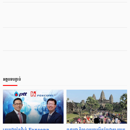
អត្ថបទបន្ទាប់
ក្រុមហ៊ុនតៃវ៉ាន់ Foxconn
រាជរដ្ឋាភិបាលបន្តលើកលែងការយក