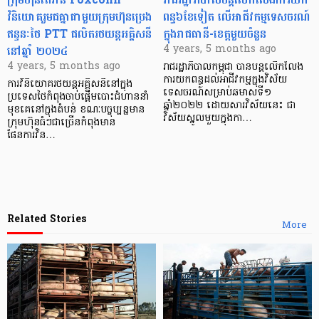
វិនិយោគរួមជគ្នាជាមួយក្រុមហ៊ុនប្រេង
ពន្ធ៦ខែទៀត លើអាជីវកម្មទេសចរណ៍
ឥន្ទនៈថៃ PTT ផលិតរថយន្ដអគ្គិសនី
ក្នុងរាជធានី-ខេត្តមួយចំនួន
នៅឆ្នាំ ២០២៤
4 years, 5 months ago
4 years, 5 months ago
រាជរដ្ឋាភិបាលកម្ពុជា បានបន្តលើកលែង
ការយកពន្ធដល់អាជីវកម្មក្នុងវិស័យ
ការវិនិយោគរថយន្ដអគ្គិសនីនៅក្នុង
ទេសចរណ៍សម្រាប់ឆមាសទី១
ប្រទេសថៃកំពុងចាប់ផ្ដើមបោះជំហាននាំ
ឆ្នាំ២០២២ ដោយសារវិស័យនេះ ជា
មុខគេនៅក្នុងតំបន់ ខណៈបច្ចុប្បន្នមាន
វិស័យស្នូលមួយក្នុងកា…
ក្រុមហ៊ុនធំៗជាច្រើនកំពុងមាន
ផែនការវិន…
Related Stories
More