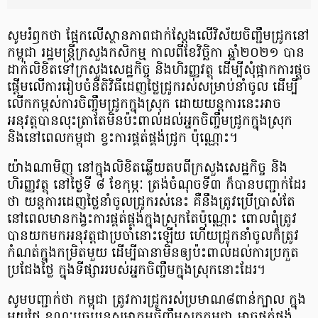
សូម​រំឭក​ថា ផ្អែក​លើ​ស្ថានភាព​ជាក់ស្ដែង​លើ​វិស័យ​ចិ​ញ្ជឹ​ម​ជ្រូក​នៅ​
កម្ពុជា រដ្ឋមន្ត្រី​ក្រសួងកសិកម្ម កាលពី​ខែវិច្ឆិកា ឆ្នាំ​២០២១ បាន​
ដាក់​លិខិត​ទៅ​ក្រសួង​សេដ្ឋកិច្ច និង​ហិរញ្ញវត្ថុ ដើម្បី​សុំ​ផ្អាក​ការ​ផ្តួច
ផ្ដើម​លើ​ការ​រៀបចំ​នីតិវិធី​ដេញថ្លៃ​ជ្រូក​រស់​សម្រាប់​នាំ​ចូល ដើម្បី​
លើកកម្ពស់​ការ​ចិញ្ចឹម​ជ្រូក​ក្នុងស្រុក ដោយ​យន្តការ​នេះ​អាច​
អនុវត្ត​បាន​លុះត្រាតែ​មិន​ប៉ះពាល់​ដល់​អ្នក​ចិញ្ចឹម​ជ្រូក​ក្នុងស្រុក
និង​នៅ​ពេល​កម្ពុជា ខ្វះ​ការ​ផ្គត់ផ្គង់​ជ្រូក ប៉ុណ្ណោះ​។
យ៉ាងណាមិញ នៅ​ក្នុង​លិខិត​ឆ្លើយ​តប​ពី​ក្រសួង​សេដ្ឋកិច្ច និង​
ហិរញ្ញវត្ថុ នៅ​ថ្ងៃ​ទី ៨ ខែកុម្ភៈ ត្រង់​ចំណុច​ទី​៣ ក៏​បាន​បញ្ជាក់​ដែរ​
ថា យន្ដការ​ដេញថ្លៃ​នាំ​ចូល​ជ្រូក​រស់​នេះ គឺ​នឹង​ត្រូវ​ប្រើប្រាស់​តែ​
នៅ​ពេល​មាន​កង្វះ​ការ​ផ្គត់ផ្គង់​ក្នុងស្រុក​តែ​ប៉ុណ្ណោះ ពោល​ពុំ​ត្រូវ​
បាន​យក​មក​អនុវត្ត​ជា​ប្រចាំ​នោះ​ឡើយ ហើយ​ជ្រូក​នាំ​ចូល​ក៏​ត្រូវ​
កំណត់​ក្នុង​កម្រិត​មួយ ដើម្បី​ធានា​មិន​ឲ្យ​ប៉ះពាល់​ដល់​ការ​ប្រកួត
ប្រជែង​ថ្លៃ ក្នុង​ទីផ្សារ​របស់​អ្នក​ចិញ្ចឹម​ក្នុងស្រុក​នោះ​ដែរ​។
សូម​បញ្ជាក់​ថា កម្ពុជា ត្រូវការ​ជ្រូក​រស់​ប្រមាណ​៨​ពាន់​ក្បាល ក្នុង​
មួយ​ថ្ងៃ ខណៈ​បច្ចុប្បន្ន​សមាគម​ចិញ្ចឹមសត្វ​កម្ពុជា អាច​ផ្គត់ផ្គង់​