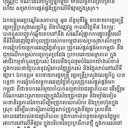
ប៉ុណ្ណោះ ខណៈ​ដែល​បច្ចុប្បន្ន​កម្ពុជា មាន​លទ្ធភាព​គ្រប់គ្រាន់​
ហើយ សម្រាប់​ការ​ផ្គត់ផ្គង់​ជ្រូក​លើ​ទីផ្សារ​ក្នុងស្រុក​។
ឯកឧត្តម​អគ្គបណ្ឌិត​សភាចា​រ្យ អូន ព័ន្ធ​មុនី​រ័​ត្ន ឧបនាយករដ្ឋមន្ត្រី
រដ្ឋមន្ត្រីក្រសួង​សេដ្ឋកិច្ច និង​ហិរញ្ញវត្ថុ កាលពី​ថ្ងៃ​ទី​៨ ខែកុម្ភៈ
បាន​គូសបញ្ជាក់​ឆ្លើយ​តប​ទៅ​នឹង សំណើសុំ​ផ្អាក​ការ​ផ្ដួចផ្ដើម​លើ​
នីតិវិធី​ដេញថ្លៃ​នាំ​ចូល​ជ្រូករ​ស់កម​កម្ពុជា​របស់​ក្រសួងកសិកម្ម​ថា
ការ​រៀបចំ​យន្តការ​ដេញថ្លៃ​នាំ​ចូល ជ្រូក​រស់​ផ្គត់ផ្គង់​មក​កម្ពុជា នឹង​
ជួយ​លើកកម្ពស់​ការ​ប្រកួតប្រជែង ប្រកបដោយ​តម្លាភាព ក្នុង​
អាជីវកម្ម​នាំ​ចូល​ជ្រូក​រស់ ដែល​នឹង​ចូលរួម​ចំណែក​យ៉ាង​សំខាន់
ក្នុង​ការ​ធានា​ឱ្យ​បាន​នូវ​ស្ថិរភាព​ថ្លៃ​ជ្រូក​រស់ និង​ថ្លៃ​សាច់​នៅ​លើ​ទី
ផ្សារ​។ ឯកឧត្តម ឧបនាយករដ្ឋមន្ត្រី រដ្ឋមន្ត្រីក្រសួង​សេដ្ឋកិច្ច បាន​
បន្ត​ថា ការ​រៀបចំ​យន្តការ​ដេញថ្លៃ​នាំ​ចូល​ជ្រូក​រស់​ផ្គត់ផ្គង់​មក​
កម្ពុជា គឺជា​ឧបករណ៍​មួយ​ចាំបាច់​សម្រាប់​រាជរដ្ឋាភិបាល ដើម្បី​រួម
ចំណែក​ដោះស្រាយ​បញ្ហា​ក្នុង​វិស័យ​ជ្រូក​ជា​រួម និង​ម្យ៉ាងទៀត​
ធានា​និរន្ត​ភាព​នៃ​ការ​ចិញ្ចឹម​ជ្រូក​របស់​កសិករ និង​ក្រុមហ៊ុន​ក្នុង
ស្រុក ដើម្បី​ធានា​ស្ថិរភាព​ថ្លៃ​សាច់​ជ្រូក​ក្នុង​ទីផ្សារ ស្រប​នឹង​
គោលដៅ​របស់​រាជរដ្ឋាភិបាល ក្នុង​ការ​កាត់​បន្ថយ​សម្ពាធ​ថ្លៃ​ម្ហូប
អាហារ​នៅ​លើ​ទីផ្សារ ក្នុង​បរិបទ​នៃ​ប្រក្រតី​ភាព​ថ្មី ក្នុង​ការ​រស់នៅ​