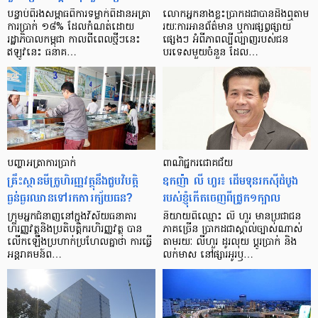
បន្ទាប់​ពី​រង​សម្ពាធ​​ពី​ការ​ទម្លាក់​ពិដាន​អត្រា​
លោកអ្នក​នាង​ខ្លះ​ប្រាកដ​ជា​បាន​​ដឹង​ឮ​តាម​
ការ​ប្រាក់ ១៨​% ដែល​កំណត់​ដោយ​
រយៈ​ការ​អាន​ព័ត៌មាន ឬ​ការ​ផ្សព្វផ្សាយ​
រដ្ឋាភិបាល​កម្ពុជា កាល​ពី​ពេល​ថ្មីៗ​នេះ
ផ្សេងៗ អំពី​ភាព​ល្បីល្បាញ​របស់​ជន​
ឥឡូវ​នេះ ធនាគ…
បរទេស​មួយ​ចំនួន ដែល…
បញ្ហា​អត្រា​ការប្រាក់
ពាណិជ្ជករជោគជ័យ
គ្រឹះស្ថាន​មីក្រូ​ហិរញ្ញវត្ថុ​នឹង​ជួប​វិបត្តិ​
ឧកញ៉ា លី ហួរ៖ ដើមទុនរកស៊ីដំបូង
ធ្ងន់ធ្ងរ​ឈាន​ទៅ​រក​ការ​ក្ស័យធន?
របស់ខ្ញុំកើតចេញពីជ្រូក១ក្បាល
ក្រុម​អ្នក​ជំនាញ​នៅ​ក្នុង​វិស័យ​ធនាគារ
និយាយ​ពី​ឈ្មោះ លី ហួរ មាន​ប្រជាជន​
ហិរញ្ញវត្ថុ​និង​ប្រតិបត្តិករ​ហិរញ្ញ​វត្ថុ បាន​​
ភាគ​ច្រើន ប្រាកដ​ជា​ស្គាល់​ច្បាស់​ណាស់
លើក​ឡើង​ប្រហាក់​ប្រហែល​គ្នា​ថា ការ​ធ្វើ​
តាមរយៈ លីហួរ ដូរ​លុយ ប្តូរ​បា្រក់ និង​
អន្តរាគមន៍​ព…
លក់​មាស នៅ​ផ្សារ​អូរ​ឫ…