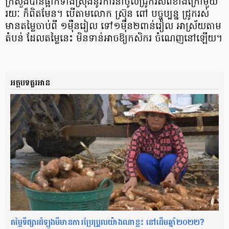
ក្រសួង​បាន​ផ្អាក​ទាំងស្រុង​នូវ​ការ​នាំ​ចូល​ជ្រូក​រស់​ពី​ខាងក្រៅ​មួយ​
រយៈ ក៏​ពិតមែន​។ បើ​តាម​លោក ស្រ៊ុ​ន ពៅ បច្ចុប្បន្ន ជ្រូករ​ស់
មាន​តម្លៃ​ចាប់ពី ១​ម៉ឺន​រៀល ទៅ​១​ម៉ឺន​២​ពាន់​រៀល អាស្រ័យ​តាម​
តំបន់ ដែល​តម្លៃ​នេះ មិន​ទាន់​អាច​ឱ្យ​កសិករ ចំណេញ​នៅឡើយ​។
អត្ថបទគួរអាន
តម្លៃទីផ្សារដំឡូងមីមានការប្រែប្រួលយ៉ាងណាខ្លះ នៅដើមឆ្នាំ២០២២?