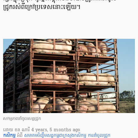
ជ្រូករស់ពីក្រៅប្រទេសនោះឡើយ។
សកម្មភាពនាំចូលសត្វជ្រូក
ដោយ
ខន ណារី
4 years, 5 months ago
កសិកម្ម
អំពី
សមាគម​ចិញ្ចឹមសត្វ​កម្ពុជា
​ក្រសួងកសិកម្ម
ការនាំចូលជ្រូក