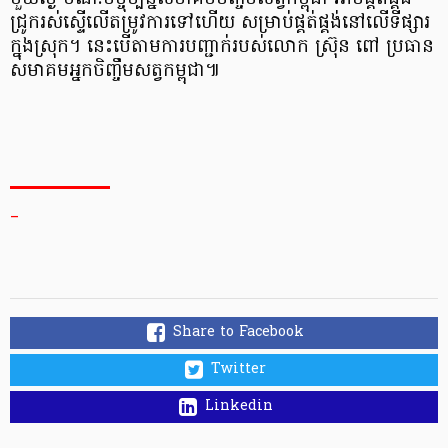
ជ្រូក​រស់​ស្ទើ​លើ​តម្រូវការ​ទៅ​ហើយ សម្រាប់​ផ្គត់ផ្គង់​នៅ​លើ​ទីផ្សារ​
ក្នុងស្រុក​។ នេះ​បើ​តាម​ការ​បញ្ជាក់​របស់​លោក ស្រ៊ុ​ន ពៅ ប្រធាន​
សមាគម​អ្នក​ចិញ្ចឹមសត្វ​កម្ពុជា​៕
_
Share to Facebook
Twitter
Linkedin