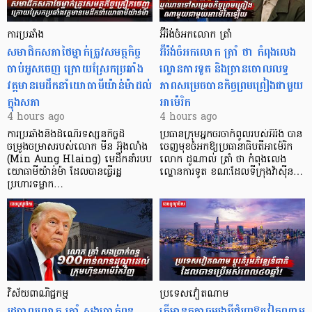
ការប្រឆាំង
អ៊ីរ៉ង់ចំអកលោក ត្រាំ
សមាជិកសភាថៃម្នាក់ត្រូវសមត្ថកិច្ច
អ៊ីរ៉ង់ចំអកលោក ត្រាំ ថា កំពុងលេង
ចាប់អូសចេញ ក្រោយស្រែកប្រឆាំង
ល្ខោនការទូត និងច្រានចោលលទ្ធ
វត្តមានមេដឹកនាំយោធាមីយ៉ាន់ម៉ាដល់
ភាពសម្រេចបានកិច្ចព្រមព្រៀងជាមួយ
ក្នុងសភា
អាម៉េរិក
4 hours ago
4 hours ago
ការប្រឆាំងនឹងដំណើរទស្សនកិច្ចដ៏
ប្រធានក្រុមអ្នកចរចាកំពូលរបស់អ៊ីរ៉ង់ បាន
ចម្រូងចម្រាសរបស់លោក មីន អ៊ុងលាំង
ចេញមុខចំអកឱ្យប្រធានាធិបតីអាម៉េរិក
(Min Aung Hlaing) មេដឹកនាំរបប
លោក ដូណាល់ ត្រាំ ថា កំពុងលេង
យោធាមីយ៉ាន់ម៉ា ដែលបានធ្វើរដ្ឋ
ល្ខោនការទូត ខណៈដែលទីក្រុងវ៉ាស៊ីន…
ប្រហារទម្លាក…
វិស័យ​ពាណិជ្ជកម្ម
ប្រទេសវៀតណាម
រដ្ឋបាលលោក ត្រាំ សងប្រាក់ពន្ធ
តើមានកត្តាចម្បងអ្វីជំរុញឱ្យវៀតណាម