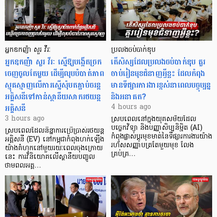
អ្នកឧកញ៉ា សួរ វីរៈ
ប្រលងចប់បាក់ឌុប
អ្នកឧកញ៉ា សួរ វីរៈ ស្នើឱ្យបង្កើតច្រក
តើសិស្សដែលប្រលងចប់បាក់ឌុប គួរ
ចេញចូលតែមួយ ដើម្បីលុបបំបាត់ភាព
ចាប់រៀនមុខជំនាញអ្វីខ្លះ ដែលកំពុង
ស្មុគស្មាញលើការស្នើសុំបតភ្ជាប់ចរន្ត
មានទីផ្សារការងារខ្ពស់នាពេលបច្ចុប្បន្ន
អគ្គិសនីទៅកាន់ស្ថានីយសាករថយន្ត
និងអនាគត?
អគ្គិសនី
4 hours ago
3 hours ago
ស្របពេលនៅក្នុងយុគសម័យដែល
បច្ចេកវិទ្យា និងបញ្ញាសិប្បនិម្មិត (AI)
ស្របពេលដែលនិន្នាការប្រើប្រាស់រថយន្ត
កំពុងផ្លាស់ប្តូរមុខមាត់នៃទីផ្សារការងារយ៉ាង
អគ្គិសនី (EV) នៅកម្ពុជាកំពុងហក់ឡើង
រហ័សសញ្ញាបត្រតែមួយមុខ លែង
យ៉ាងគំហុកនៅមួយរយៈពេលចុងក្រោយ
គ្រប់គ្រ…
នេះ ការវិនិយោគលើស្ថានីយបញ្ចូល
ថាមពលអគ្គ…