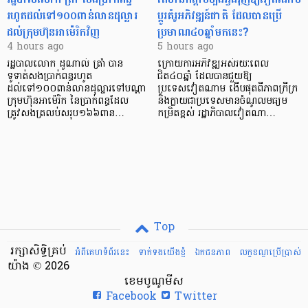
រហូតដល់ទៅ១០០ពាន់លានដុល្លារ
ប្តូរគំរូអភិវឌ្ឍន៍ជាតិ ដែលបានប្រើ
ដល់ក្រុមហ៊ុនអាម៉េរិកវិញ
ប្រមាណ៤០ឆ្នាំមកនេះ?
4 hours ago
5 hours ago
រដ្ឋបាលលោក ដូណាល់ ត្រាំ បាន​
ក្រោយការអភិវឌ្ឍអស់រយៈពេល
ទូទាត់សងប្រាក់ពន្ធរហូត
ជិត៤០ឆ្នាំ ដែលបានជួយឱ្យ​
ដល់ទៅ១០០ពាន់លានដុល្លារទៅបណ្ដា
ប្រទេសវៀតណាម ងើប​ផុតពីភាពក្រីក្រ
ក្រុមហ៊ុនអាម៉េរិក នៃប្រាក់ពន្ធដែល
និងក្លាយជាប្រទេសមានចំណូលមធ្យម
ត្រូវសងត្រលប់សរុប១៦៦ពាន…
កម្រិតខ្ពស់ រដ្ឋាភិបាលវៀតណា…
Top
រក្សាសិទ្ធិគ្រប់
អំពីគេហទំព័រនេះ
ទាក់ទងយើងខ្ញំ
ឯកជនភាព
លក្ខខណ្ឌ​ប្រើ​ប្រាស់
យ៉ាង © 2026
ខេមបូណូមីស
Facebook
Twitter