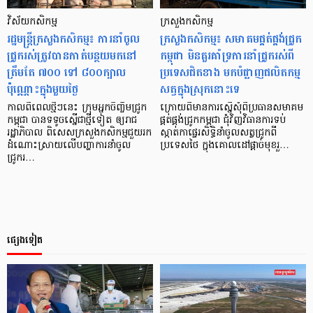
វិស័យកសិកម្ម
ក្រសួងកសិកម្ម
រដ្ឋមន្ត្រីក្រសួងកសិកម្ម៖ ការនាំចូល
ក្រសួងកសិកម្ម៖ សមាគមផ្គត់ផ្គង់ជ្រូក
ជ្រូករស់ត្រូវបានកាត់បន្ថយមកនៅ
កម្ពុជា មិនគួរគាំទ្រការនាំជ្រូករស់ពី
ត្រឹមតែ ៧០០ ទៅ ៨០០ក្បាល
ប្រទេសជិតខាង មកបំផ្លាញផលិតកម្ម
ប៉ុណ្ណោះក្នុងមួយថ្ងៃ
សត្វក្នុងស្រុកនោះទេ
កាលពីពេលថ្មីៗនេះ ក្រុមអ្នកចិញ្ចឹមជ្រូក
ក្រោយពីមានការស្នើសុំពីប្រធានសមាគម
កម្ពុជា បានទទូចស្នើជាថ្មីទៀត ឲ្យរាជ
ផ្គត់ផ្គង់ជ្រូកកម្ពុជា ជុំវិញវិធានការទប់
រដ្ឋាភិបាល ពិសេសក្រសួងកសិកម្មជួយរក
ស្កាត់កាផ្ទេរសិទ្ធិនាំចូលសត្វជ្រូកពី
ដំណោះស្រាយលើបញ្ហាការនាំចូល
ប្រទេសថៃ ក្នុងគោលដៅផ្តាច់មុខរួ…
ជ្រូករ…
ផ្សេងទៀត