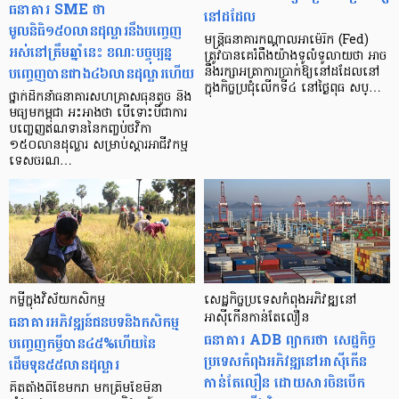
ធនាគារ SME ថា
នៅដដែល
មូលនិធិ១៥០លានដុល្លារនឹងបញ្ចេញ
មន្ត្រីធនាគារកណ្តាលអាម៉េរិក (Fed)
អស់នៅត្រឹមឆ្នាំនេះ ខណៈបច្ចុប្បន្ន
ត្រូវបានគេរំពឹងយ៉ាងទូលំទូលាយថា អាច
បញ្ចេញបានជាង៤៦លានដុល្លារហើយ
នឹងរក្សាអត្រាការប្រាក់ឱ្យនៅដដែលនៅ
ក្នុងកិច្ចប្រជុំលើកទី៤ នៅថ្ងៃពុធ សប្…
ថ្នាក់ដឹកនាំធនាគារសហគ្រាសធុនតូច និង
មធ្យមកម្ពុជា អះអាងថា បើទោះបីជាការ
បញ្ចេញឥណទាននៃកញ្ចប់ថវិកា
១៥០លានដុល្លារ សម្រាប់ស្តារអាជីវកម្ម
ទេសចរណ…
កម្ចីក្នុងវិស័យកសិកម្ម
សេដ្ឋកិច្ចប្រទេសកំពុងអភិវឌ្ឍនៅ
ធនាគារអភិវឌ្ឍន៍ជនបទនិងកសិកម្ម
អាស៊ីកើនកាន់តែលឿន
ធនាគារ ADB ព្យាករថា សេដ្ឋកិច្ច
បញ្ចេញកម្ចីបាន៤៥%ហើយនៃ
ប្រទេសកំពុងអភិវឌ្ឍនៅអាស៊ីកើន
ដើមទុន៥៥លានដុល្លារ
កាន់តែលឿន ដោយសារចិនបើក
គិតតាំងពីខែមករា មកត្រឹមខែមីនា