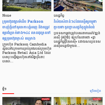
None
សេដ្ឋកិច្ច​
ក្រុមហ៊ុនផ្សារទំនើប Parkson
វិស័យ​សំខាន់ៗ​៤​ដែល​ធ្វើ​ឲ្យ​កម្ពុជា​
ចាញ់ក្ដីនៅតុលាការភ្នំពេញ និងតម្រូវ
ក្លាយ​ជា​កូន​ខ្លា​សេដ្ឋកិច្ច​ក្នុង​តំបន់
ឲ្យបង់ប្រាក់ជាង១៤៤ លានដុល្លារទៅ
ប្រទេស​កម្ពុជា​ត្រូវ​បាន​ធនាគារ​អភិវឌ្ឍន៍​
ឲ្យក្រុមហ៊ុនម្ចាស់ គម្រោង
អាស៊ី (ADB) ឲ្យ​រហ័ស​នាមថា «ខ្លា​
សេដ្ឋកិច្ច​ថ្មី​នៃ​អាស៊ី» ដោយសារ​ប្រទេស​
ក្រុមហ៊ុន Parkson Cambodia
អាស៊ី​អាគ្នេយ៍​មួយ​ន…
ស្ថិតនៅក្រោមការគ្រប់គ្រងរបស់ក្រុមហ៊ុន
Parkson Retail Asia Ltd ដែល
បានចុះបញ្ចីផ្សារហ៊ុននៅសិង្ហបុរីនោះ
បានចា…
ថ្មីៗ
ច្រើនទៀត