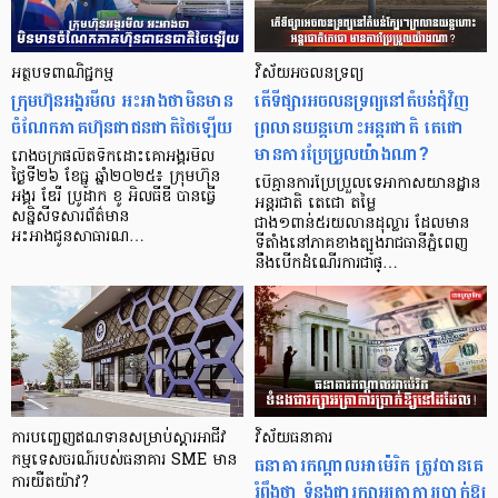
អត្ថបទពាណិជ្ជកម្ម
វិស័យអចលនទ្រព្យ
ក្រុមហ៊ុនអង្គរមីល អះអាងថាមិនមាន
តើទីផ្សារអចលនទ្រព្យនៅតំបន់ជុំវិញ
ចំណែកភាគហ៊ុនជាជនជាតិថៃឡើយ
ព្រលានយន្តហោះអន្តរជាតិ តេជោ
មានការប្រែប្រួលយ៉ាងណា?
រោងចក្រផលិតទឹកដោះគោអង្គរមីល
ថ្ងៃទី២៦ ខែធ្នូ ឆ្នាំ២០២៥៖ ក្រុមហ៊ុន
បើគ្មានការប្រែប្រួលទេអាកាសយានដ្ឋាន
អង្គរ ឌែរី ប្រូដាក ខូ អិលធីឌី បានធ្វើ
អន្តរជាតិ តេជោ តម្លៃ
សន្និសីទសារព័ត៌មាន
ជាង១ពាន់៥រយលានដុល្លារ ដែលមាន
អះអាងជូនសាធារណ…
ទីតាំងនៅភាគខាងត្បូងរាជធានីភ្នំពេញ
នឹងបើកដំណើរការជាផ្…
ការបញ្ចេញឥណទានសម្រាប់ស្តារអាជីវ
វិស័យធនាគារ
កម្មទេសចរណ៍របស់ធនាគារ SME មាន
ធនាគារកណ្ដាលអាម៉េរិក ត្រូវបានគេ
ការយឺតយ៉ាវ?
រំពឹងថា ទំនងជារក្សាអត្រាការប្រាក់ឱ្យ