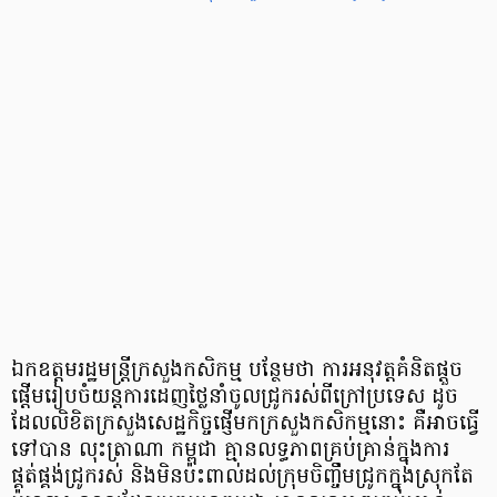
ឯកឧត្តម​រដ្ឋមន្ត្រី​ក្រសួងកសិកម្ម បន្ថែម​ថា ការ​អនុវត្ត​គំនិត​ផ្ដួច
ផ្ដើម​រៀបចំ​យន្តការ​ដេញថ្លៃ​នាំ​ចូល​ជ្រូក​រស់​ពី​ក្រៅប្រទេស ដូច
ដែល​លិខិត​ក្រសួង​សេដ្ឋកិច្ច​ផ្ញើ​មក​ក្រសួងកសិកម្ម​នោះ គឺ​អាច​ធ្វើ​
ទៅ​បាន លុះត្រា​ណា កម្ពុជា គ្មាន​លទ្ធភាព​គ្រប់គ្រាន់​ក្នុង​ការ​
ផ្គត់ផ្គង់​ជ្រូក​រស់ និង​មិន​ប៉ះពាល់​ដល់​ក្រុម​ចិញ្ចឹម​ជ្រូក​ក្នុងស្រុក​តែ​