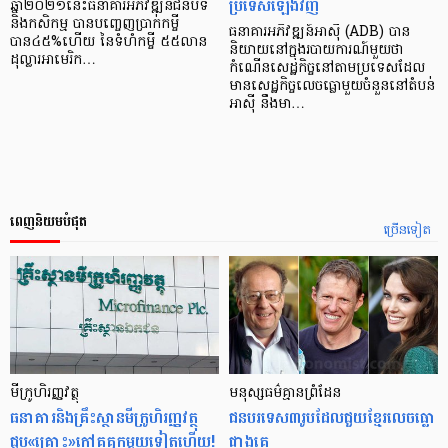
ប្រទេសឡើងវិញ
ឆ្នាំ២០២១នេះធនាគារអភិវឌ្ឍន៍ជនបទ
និងកសិកម្ម បានបញ្ចេញប្រាក់កម្ចី
ធនាគារអភិវឌ្ឍន៍អាស៊ី (ADB) បាន
បាន៤៥%ហើយ នៃទំហំកម្ចី ៥៥លាន
និយាយនៅក្នុងរបាយការណ៍មួយថា
ដុល្លារអាមេរិក…
កំណើនសេដ្ឋកិច្ចនៅតាមប្រទេសដែល
មានសេដ្ឋកិច្ចលេចធ្លោមួយចំនួននៅតំបន់
អាស៊ី នឹងមា…
ពេញនិយមបំផុត
ច្រើនទៀត
មីក្រូ​ហិរញ្ញវត្ថុ
មនុស្ស​ធម៌​គ្មាន​ព្រំដែន
ធនាគារ​និង​គ្រឹះស្ថាន​មីក្រូ​ហិរញ្ញវត្ថុ​
ជន​បរទេស​៣​រូប​ដែល​ជួយ​ខ្មែរ​លេច​ធ្លោ​
ជួប«គ្រោះ»ក្តៅ​គគុក​មួយ​ទៀត​ហើយ!
ជាង​គេ