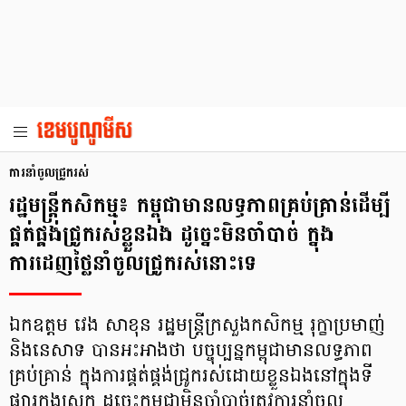
ការនាំចូលជ្រូករស់
រដ្ឋមន្ត្រីកសិកម្ម៖ កម្ពុជាមានលទ្ធភាពគ្រប់គ្រាន់ដើម្បី
ផ្គត់ផ្គង់ជ្រូករស់ខ្លួនឯង ដូច្នេះមិនចាំបាច់ ក្នុង
ការដេញថ្លៃនាំចូលជ្រូករស់នោះទេ
ឯកឧត្តម វេង សាខុន រដ្ឋមន្ត្រីក្រសួងកសិកម្ម រុក្ខាប្រមាញ់
និងនេសាទ បានអះអាងថា បច្ចុប្បន្នកម្ពុជាមានលទ្ធភាព
គ្រប់គ្រាន់ ក្នុងការផ្គត់ផ្គង់ជ្រូករស់ដោយខ្លួនឯងនៅក្នុងទី
ផ្សារក្នុងស្រុក ដូច្នេះកម្ពុជាមិនចាំបាច់ត្រូវការនាំចូល