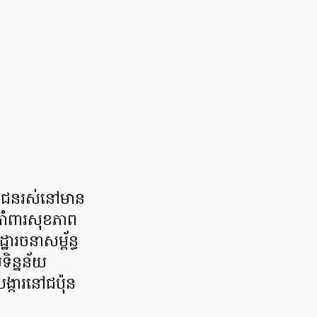
រជាជនរស់នៅមាន
ាំពារសុខភាព
រចនាសម្ព័ន្ធ
ទិន្នន័យ
បង្ការនៅជប៉ុន