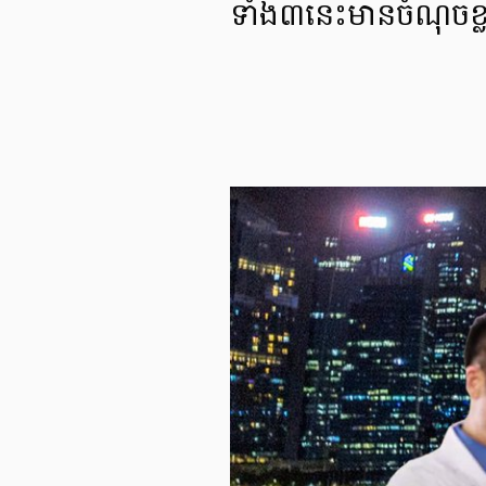
ទាំង៣នេះមានចំណុចខ្លាំង