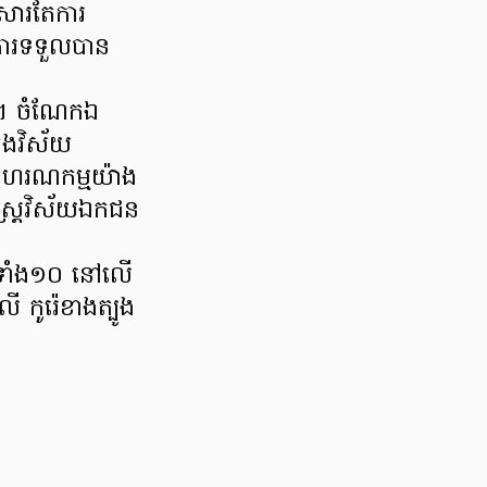
សារតែការ
ងការទទួលបាន
ីថល។ ចំណែកឯ
រងវិស័យ
មាហរណកម្មយ៉ាង
ស្ត្រវិស័យឯកជន
ុតទាំង១០ នៅលើ
ី កូរ៉េខាងត្បូង