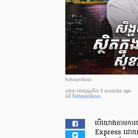
វិស័យសុខាភិបាល
ដោយ
​ ខេមបូណូមីស
2 months ago
អំពី
វិស័យសុខាភិបាល
បើយោងតាមការចុ
Express ដោយផ្