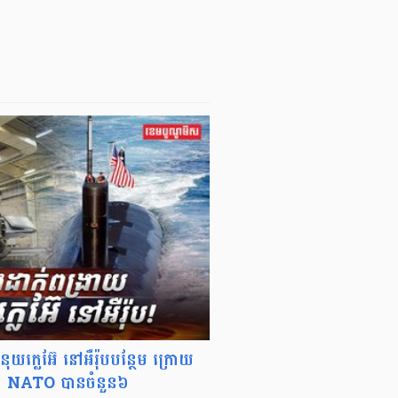
នុយក្លេអ៊ែ នៅអឺរ៉ុបបន្ថែម ក្រោយ
ិក NATO បានចំនួន៦