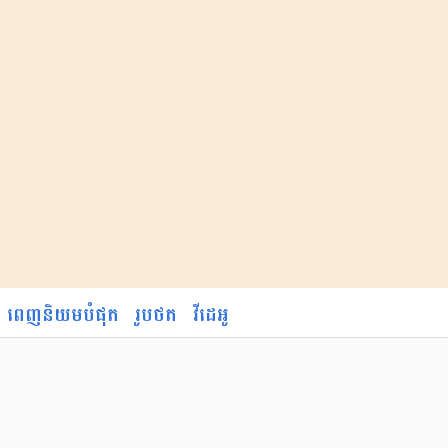
ពេញនិយមបំផុត
រូបថត
វីដេអូ