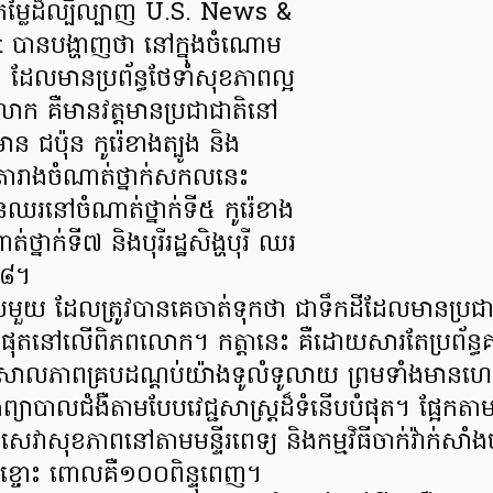
តម្លៃដ៏ល្បីល្បាញ U.S. News &
បានបង្ហាញថា នៅក្នុងចំណោម
 ដែលមានប្រព័ន្ធថែទាំសុខភាពល្អ
ោក គឺមានវត្តមានប្រជាជាតិនៅ
ាន ជប៉ុន កូរ៉េខាងត្បូង និង
នុងតារាងចំណាត់ថ្នាក់សកលនេះ
នឈរនៅចំណាត់ថ្នាក់ទី៥ កូរ៉េខាង
ថ្នាក់ទី៧ និងបុរីរដ្ឋសិង្ហបុរី ឈរ
ី៨។
េសមួយ ដែលត្រូវបានគេចាត់ទុកថា ជាទឹកដីដែលមានប្
ំផុតនៅលើពិភពលោក។ កត្តានេះ គឺដោយសារតែប្រព័ន្ធគ
ិសាលភាពគ្របដណ្តប់យ៉ាងទូលំទូលាយ ព្រមទាំងមានហេដ្ឋា
 និងព្យាបាលជំងឺតាមបែបវេជ្ជសាស្ត្រដ៏ទំនើបបំផុត។ ផ្អែកតាម
ដាសេវាសុខភាពនៅតាមមន្ទីរពេទ្យ និងកម្មវិធីចាក់វ៉ាក់សាំង
តខ្ចោះ ពោលគឺ១០០ពិន្ទុពេញ។