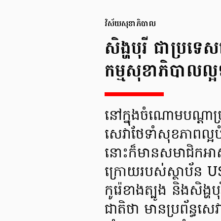
វិស័យសុខាភិបាល
សិង្ហបុរី ជាប្រ
កម្មសុខាភិបាលល
នៅក្នុងចំណោមបណ្តា
សេវាថែទាំសុខភាពល្អប
នោះក៏មានសមាជិកអា
ក្រោយរបស់ស្ថាប័ន 
កូរ៉េខាងត្បូង និងសិង្
ជាតិថា មានប្រព័ន្ធសេ