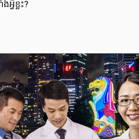
អ្វីខ្លះ?