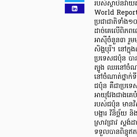
របស់ស្ថាប័នវាយ
World Report 
ប្រជាជាតិទាំង១០
ដាច់គេលើពិភពល
អាស៊ីចំនួន៣ រួមម
សិង្ហបុរី។ នៅក្
ប្រទេសជប៉ុន បា
ត្បូង ឈរនៅចំណាត់
នៅចំណាត់ថ្នាក់ទ
ជប៉ុន គឺជាប្រទ
អាយុវែងជាងគេប
របស់ជប៉ុន មានវ
បង្ការ វិនិច្ឆ័យ
ស្រាវជ្រាវ ស្តង់
ទទួលបានពិន្ទុឥ