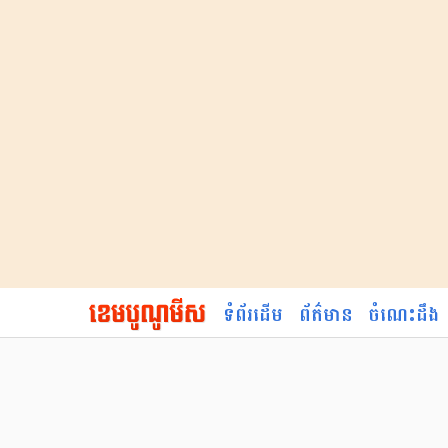
ទំព័រដើម
ព័ត៌មាន
ចំណេះដឹង