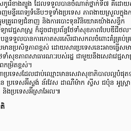
ូរ៉េខាងត្បូង ដែលទទួលបានចំណាត់ថ្នាក់ទី៧ គឺដោយ
តាញមន្ទីរពេទ្យទំនើបៗទូទាំងប្រទេស ភាពងាយស្រួលក្នុ
រុមគ្រូពេទ្យជំនាញ និងការបោះទុនវិនិយោគយ៉ាងសន្ធឹក
វិទ្យាវេជ្ជសាស្ត្រ ក៏ដូចជាប្រព័ន្ធថែទាំសុខភាពបែបឌីជ
ៅតែបន្តទទួលបានការកោតសរសើរជាសកលចំពោះគំរូគ្រប់គ្
មានប្រសិទ្ធភាពខ្ពស់ ដោយសារប្រទេសនេះអាចធ្វើស
ធីថែទាំសុខភាពសាធារណៈរបស់រដ្ឋ ជាមួយនឹងសេវាវេជ្ជសា
ម្រិតខ្ពស់។
បណ្តាប្រទេសដែលជាប់ឈ្មោះមានសេវាសុខាភិបាលល្អបំផ
្រទេសអ៊ីស្លង់ ន័រវែស ដាណឺម៉ាក ស្វីស ជប៉ុន អូស្ត្រាល
ែត និងប្រទេសអ៊ីស្រាអែល៕
តិ