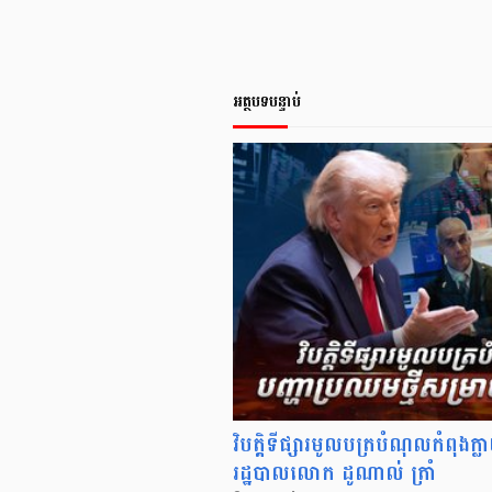
អត្ថបទបន្ទាប់
វិបត្តិទីផ្សារមូលបត្របំណុលកំពុងក្
រដ្ឋបាលលោក ដូណាល់ ត្រាំ