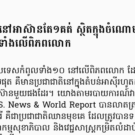
ទេសនៅអាស៊ានតែ១គត់ ស្ថិតក្នុងចំ
្អទាំងលើពិភពលោក
ប្រទេសកំពូលទាំង១០ នៅលើពិភពលោក ដែលម
ំផុត គឺមានប្រជាជាតិនៅក្នុងតំបន់អាស៊ីរ
ស៊ានមួយផងដែរ។ យោងតាមរបាយការណ៍វ
US. News & World Report បានលាតត្រ
ហបុរី គឺជាប្រជាជាតិឈានមុខគេ ដែលត្រូវបានទ
វាកម្មសុខាភិបាល និងវេជ្ជសាស្ត្រកម្រិតលំ