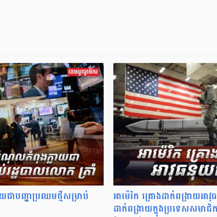
លាយជាបញ្ហាប្រឈមថ្មីសម្រាប់
អាម៉េរិក គ្រោងដាក់ពង្រាយអាវុធ
ដាក់ពង្រាយក្នុងប្រទេសសមាជ