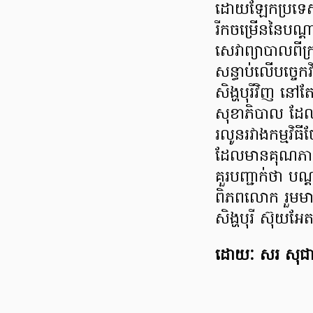
ដោយឡែកប្រទេសក
រីកចម្រើននៃបណ្
សេវាព្យាបាលពីក្
សន្ធាប់លើបច្ចេក
សិង្ហបុរីវិញ ន
សុខាភិបាល ដែល
រលូនរវាងកម្មវិ
ដែលមានគុណភាពក
គួរបញ្ជាក់ថា 
ពិភពលោក រួមមាន ប
សិង្ហបុរី ស៊ុយអ
ដោយៈ សរ សុជា