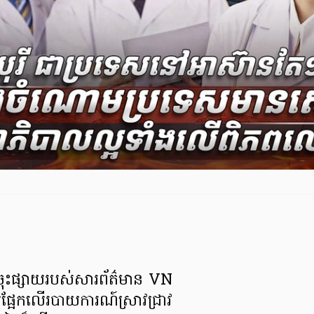
ះផ្សាយរបស់សារព័ត៌មាន VN
អែកលើរបាយការណ៍ស្រាវជ្រាវ