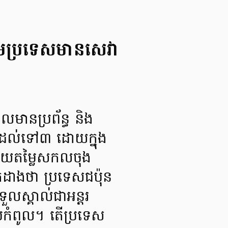
ណោមប្រទេសមានសេវា
ានប្រព័ន្ធ និង
ហូតដល់ទៅ៣ ដោយក្នុង
ាយតម្លៃសកលចុង
ដាងថា ប្រទេសជប៉ុន
ទួលស្គាល់ជាអន្តរ
ដាប់កំពូល។ តើប្រទេស