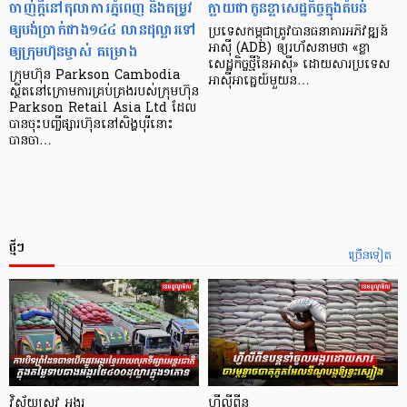
ចាញ់ក្ដីនៅតុលាការភ្នំពេញ និងតម្រូវ
ក្លាយ​ជា​កូន​ខ្លា​សេដ្ឋកិច្ច​ក្នុង​តំបន់
ឲ្យបង់ប្រាក់ជាង១៤៤ លានដុល្លារទៅ
ប្រទេស​កម្ពុជា​ត្រូវ​បាន​ធនាគារ​អភិវឌ្ឍន៍​
ឲ្យក្រុមហ៊ុនម្ចាស់ គម្រោង
អាស៊ី (ADB) ឲ្យ​រហ័ស​នាមថា «ខ្លា​
សេដ្ឋកិច្ច​ថ្មី​នៃ​អាស៊ី» ដោយសារ​ប្រទេស​
ក្រុមហ៊ុន Parkson Cambodia
អាស៊ី​អាគ្នេយ៍​មួយ​ន…
ស្ថិតនៅក្រោមការគ្រប់គ្រងរបស់ក្រុមហ៊ុន
Parkson Retail Asia Ltd ដែល
បានចុះបញ្ចីផ្សារហ៊ុននៅសិង្ហបុរីនោះ
បានចា…
ថ្មីៗ
ច្រើនទៀត
វិស័យស្រូវ អង្ករ
ហ្វីលីពីន