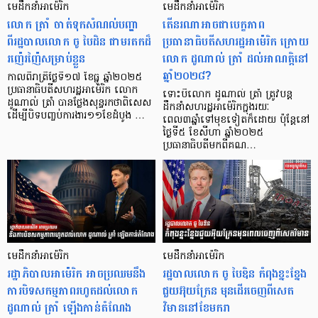
មេដឹកនាំអាម៉េរិក
មេដឹកនាំអាម៉េរិក
លោក ត្រាំ ចាត់ទុកសំណល់បញ្ហា
តើនរណាអាចជាបេក្ខភាព
ពីរដ្ឋបាលលោក ចូ បៃដិន ជាមរតកដ៏
ប្រធានាធិបតីសហរដ្ឋអាម៉េរិក ក្រោយ
រញ៉េរញ៉ៃសម្រាប់ខ្លួន
លោក ដូណាល់ ត្រាំ ដល់អាណត្តិនៅ
ឆ្នាំ២០២៨?
កាលពីរាត្រីថ្ងៃទី១៧ ខែធ្នូ ឆ្នាំ២០២៥
ប្រធានាធិបតីសហរដ្ឋអាម៉េរិក លោក
ទោះបីលោក ដូណាល់ ត្រាំ ត្រូវបន្ត
ដូណាល់ ត្រាំ បានថ្លែងសុន្ទរកថាពិសេស
ដឹកនាំសហរដ្ឋអាម៉េរិកក្នុងរយៈ
ដើម្បីបិទបញ្ចប់ការងារ១១ខែដំបូង …
ពេល៣ឆ្នាំទៅមុខទៀតក៏ដោយ ប៉ុន្តែនៅ
ថ្ងៃទី៥ ខែសីហា ឆ្នាំ២០២៥
ប្រធានាធិបតីមកពីគណ…
មេដឹកនាំអាម៉េរិក
មេដឹកនាំអាម៉េរិក
រដ្ឋាភិបាលអាម៉េរិក អាចប្រឈមនឹង
រដ្ឋបាលលោក ចូ បៃឌិន កំពុងខ្នះខ្នែង
ការបិទសកម្មភាពរហូតដល់លោក
ជួយអ៊ុយក្រែន មុនដើរចេញពីសេត
ដូណាល់ ត្រាំ ឡើងកាន់តំណែង
វិមាននៅខែមករា