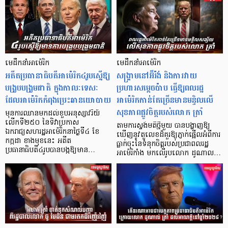
មេដឹកនាំអាម៉េរិក
មេដឹកនាំអាម៉េរិក
អតីតប្រធានាធិបតីអាម៉េរិក៤រូបស្នើឱ្យ
សង្គ្រាមនៅអ៊ីរ៉ង់ និងការវាយ
បង្រួបបង្រួមជាតិ ក្នុងកាលៈទេសៈ
ប្រហារសម្តេចប៉ាប ធ្វើឱ្យពលរដ្ឋ
ដែលអាម៉េរិកកំពុងប្រេះឆានយោបាយ
អាម៉េរិកកាន់តែច្រើនមានមន្ទិលលើ
សុខភាពផ្លូវចិត្តរបស់លោក ត្រាំ
មុនការឈានមកដល់ខួបអនុស្សាវរីយ៍
លើកទី២៥០ នៃទិវាប្រកាស
តាមការស្ទង់មតិថ្មីមួយ បានបង្ហាញឱ្យ
ឯករាជ្យសហរដ្ឋអាម៉េរិកនាថ្ងៃទី៤ ខែ
ឃើញនូវតួលេខដ៏គួរឱ្យភ្ញាក់ផ្អើលអំពីការ
កក្កដា ខាងមុខនេះ អតីត
ធ្លាក់ចុះនៃទំនុកចិត្តរបស់ប្រជាពលរដ្ឋ
ប្រធានាធិបតី៤រូបបានបង្កឱ្យមាន…
អាម៉េរិកាំង មកលើរូបលោក ដូណាល…