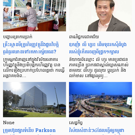
បញ្ហា​អត្រា​ការប្រាក់
ពាណិជ្ជករជោគជ័យ
គ្រឹះស្ថាន​មីក្រូ​ហិរញ្ញវត្ថុ​នឹង​ជួប​វិបត្តិ​
ឧកញ៉ា លី ហួរ៖ ដើមទុនរកស៊ីដំបូង
ធ្ងន់ធ្ងរ​ឈាន​ទៅ​រក​ការ​ក្ស័យធន?
របស់ខ្ញុំកើតចេញពីជ្រូក១ក្បាល
ក្រុម​អ្នក​ជំនាញ​នៅ​ក្នុង​វិស័យ​ធនាគារ
និយាយ​ពី​ឈ្មោះ លី ហួរ មាន​ប្រជាជន​
ហិរញ្ញវត្ថុ​និង​ប្រតិបត្តិករ​ហិរញ្ញ​វត្ថុ បាន​​
ភាគ​ច្រើន ប្រាកដ​ជា​ស្គាល់​ច្បាស់​ណាស់
លើក​ឡើង​ប្រហាក់​ប្រហែល​គ្នា​ថា ការ​ធ្វើ​
តាមរយៈ លីហួរ ដូរ​លុយ ប្តូរ​បា្រក់ និង​
អន្តរាគមន៍​ព…
លក់​មាស នៅ​ផ្សារ​អូរ​ឫ…
None
សេដ្ឋកិច្ច​
ក្រុមហ៊ុនផ្សារទំនើប Parkson
វិស័យ​សំខាន់ៗ​៤​ដែល​ធ្វើ​ឲ្យ​កម្ពុជា​