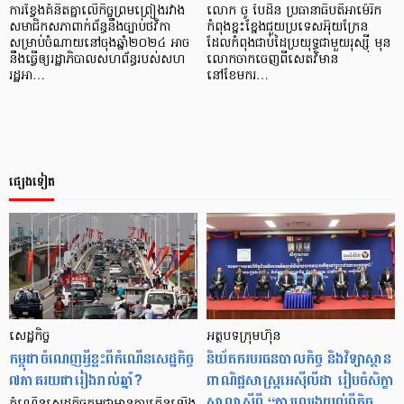
ការខ្វែងគំនិតគ្នាលើកិច្ចព្រមព្រៀងរវាង
លោក ចូ បៃដិន ប្រធានាធិបតីអាម៉េរិក
សមាជិកសភាពាក់ព័ន្ធនឹងច្បាប់ថវិកា
កំពុងខ្នះខ្នែងជួយប្រទេសអ៊ុយក្រែន
សម្រាប់ចំណាយនៅចុងឆ្នាំ២០២៤ អាច
ដែលកំពុងជាប់ដៃប្រយុទ្ធជាមួយរុស្ស៊ី មុន
នឹងធ្វើឲ្យរដ្ឋាភិបាលសហព័ន្ធរបស់សហ
លោកចាកចេញពីសេតវិមាន
រដ្ឋអា…
នៅខែមករ…
ផ្សេងទៀត
សេដ្ឋកិច្ច
អត្ថបទក្រុមហ៊ុន
កម្ពុជា​ចំណេញ​អ្វី​ខ្លះ​ពី​កំណើន​សេដ្ឋកិច្ច​
និយ័តករបរធនបាលកិច្ច និងវិទ្យាស្ថាន
៧​ភាគរយ​ជា​រៀង​រាល់​ឆ្នាំ?
ពាណិជ្ជសាស្រ្តអេស៊ីលីដា រៀបចំសិក្ខា
សាលាស្ដីពី “ការឈ្វេងយល់ពីកិច្ច