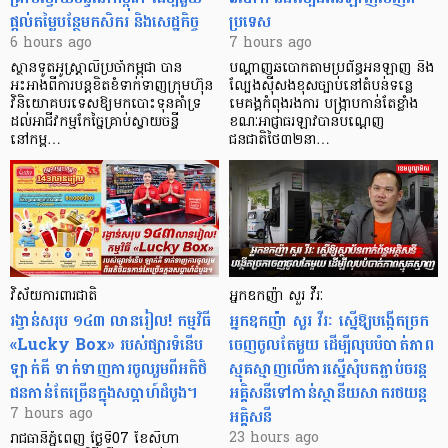
ផ្តល់តម្លៃបន្ថែមកសិករ និងសេដ្ឋកិច្ច
ប្រទេស
6 hours ago
7 hours ago
ស្ថានទូតអូស្ត្រាលីប្រចាំកម្ពុជា បាន
បណ្តាញឆបោកតាមប្រព័ន្ធអនឡាញ និង
អះអាងពីការបន្តខិតខំទាក់ទាញក្រុមហ៊ុន
ល្បែងស៊ីសងខុសច្បាប់នៅតំបន់ទន្លេ
វិនិយោគបរទេសឱ្យមកបោះទុនគាំទ្រ
មេគង្គកំពុងរងការ បង្ក្រាប​កាន់តែខ្លាំង
ដល់អាជីវកម្មកែច្នៃគ្រាប់ស្វាយចន្ទី
ខណៈអាជ្ញាធរឡាវបានបណ្តេញ
នៅកម្ព…
ជនជាតិថៃ៣២នា…
វិស័យការពារជាតិ
អ្នកឧកញ៉ា សួរ វីរៈ
រង្វាន់សរុប ១៤៣ លានរៀល! កម្មវិធី
អ្នកឧកញ៉ា សួរ វីរៈ ស្នើឱ្យបង្កើតច្រក
«Lucky Box» របស់ផ្សារទំនើប
ចេញចូលតែមួយ ដើម្បីលុបបំបាត់ភាព
ឡាក់គី ទាក់ទាញការចូលរួមពីអតិថិ
ស្មុគស្មាញលើការស្នើសុំបតភ្ជាប់ចរន្ត
ជនកាន់តែច្រើនក្នុងសប្តាហ៍ដំបូង។
អគ្គិសនីទៅកាន់ស្ថានីយសាករថយន្ត
អគ្គិសនី
7 hours ago
23 hours ago
រាជធានីភ្នំពេញ ថ្ងៃទី07 ខែសីហា