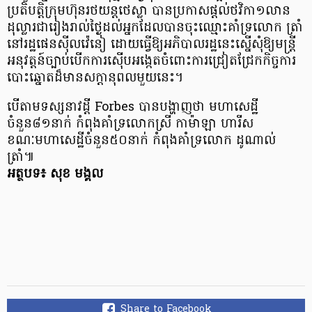
ប្រតិបត្តិក្រុមហ៊ុនរថយន្តថេស្លា បានប្រកាសផ្ដល់ថវិកា១លាន
ដុល្លារជារៀងរាល់ថ្ងៃដល់អ្នកដែលបានចុះឈ្មោះគាំទ្រលោក ត្រាំ
នៅរដ្ឋផេនស៊ីលវ៉េនៀ ដោយធ្វើឱ្យអភិបាលរដ្ឋនេះស្នើសុំឱ្យមន្ត្រី
អនុវត្តន៍ច្បាប់បើកការស៊ើបអង្កេតចំពោះការជ្រៀតជ្រែកកិច្ចការ
បោះឆ្នោតដ៏មានសក្ដានុពលមួយនេះ។
បើតាមទស្សនាវដ្ដី Forbes បានបង្ហាញថា មហាសេដ្ឋី
ចំនួន៨១នាក់ កំពុងគាំទ្រលោកស្រី កាម៉ាឡា ហារីស
ខណៈមហាសេដ្ឋីចំនួន៥០នាក់ កំពុងគាំទ្រលោក ដូណាល់
ត្រាំ៕
អត្ថបទ៖ សុខ មង្គល
Share to Facebook