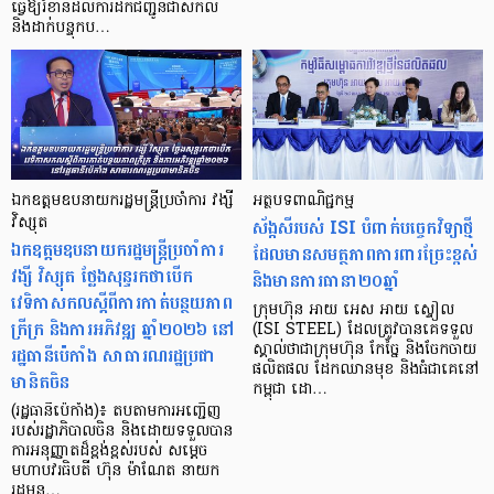
ធ្វើឱ្យរំខានដល់ការដឹកជញ្ជូនជាសកល
និងដាក់បន្ទុកប…
ឯកឧត្តមឧបនាយករដ្ឋមន្ត្រីប្រចាំការ វង្សី
អត្ថបទពាណិជ្ជកម្ម
វិស្សុត
ស័ង្កសីរបស់ ISI បំពាក់បច្ចេកវិទ្យាថ្មី
ឯកឧត្តមឧបនាយករដ្ឋមន្ត្រីប្រចាំការ
ដែលមានសមត្ថភាពការពារច្រែះខ្ពស់
វង្សី វិស្សុត ថ្លែងសុន្ទរកថាបើក
និងមានការធានា២០ឆ្នាំ
វេទិកាសកលស្តីពីការកាត់បន្ថយភាព
ក្រុមហ៊ុន អាយ អេស អាយ ស្ទៀល
ក្រីក្រ និងការអភិវឌ្ឍ ឆ្នាំ២០២៦ នៅ
(ISI STEEL) ដែលត្រូវបានគេទទួល
ស្គាល់ថាជាក្រុមហ៊ុន កែច្នៃ និងចែកចាយ
រដ្ឋធានីប៉េកាំង សាធារណរដ្ឋប្រជា
ផលិតផល ដែកឈានមុខ និងធំជាគេនៅ
មានិតចិន
កម្ពុជា ដោ…
(រដ្ឋធានីប៉េកាំង)៖ តបតាមការអញ្ជើញ
របស់រដ្ឋាភិបាលចិន និងដោយទទួលបាន
ការអនុញ្ញាតដ៏ខ្ពង់ខ្ពស់របស់ សម្តេច
មហាបវរធិបតី ហ៊ុន ម៉ាណែត នាយក
រដ្ឋមន្…