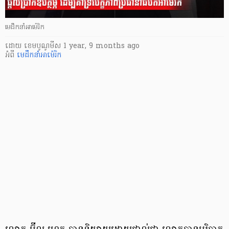
មេដឹកនាំអាម៉េរិក
ដោយ
​ ខេមបូណូមីស
1 year, 9 months ago
អំពី
មេដឹកនាំអាម៉េរិក