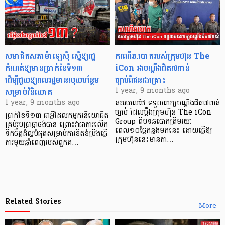
សមាជិកសភាម៉ាឡេស៊ី ស្នើឱ្យរដ្ឋ
ករណីឆ.បោករបស់ក្រុមហ៊ុន The
កំណត់ឱ្យមានប្រាក់ខែទី១៣
iCon រងបណ្តឹងជិត៧ពាន់
ដើម្បីជួយឱ្យពលរដ្ឋមានលុយបន្ថែម
ច្បាប់ពីជនរងគ្រោះ
សម្រាប់វិនិយោគ
1 year, 9 months ago
1 year, 9 months ago
នគរបាលថៃ ទទួលពាក្យបណ្តឹងជិត៧ពាន់
ច្បាប់ ដែលប្ដឹងក្រុមហ៊ុន The iCon
ប្រាក់ខែទី១៣ ជាអ្វីដែលកម្មករនិយោជិត
Group ពីបទឆបោកត្រឹមរយៈ
គ្រប់រូបប្រាថ្នាចង់បាន ព្រោះវាជាការលើក
ពេល១០ថ្ងៃកន្លងមកនេះ ដោយធ្វើឱ្យ
ទឹកចិត្តដ៏ល្អបំផុតសម្រាប់ការខិតខំប្រឹងធ្វើ
ក្រុមហ៊ុននេះមានកា…
ការមួយឆ្នាំពេញរបស់ពួកគ…
Related Stories
More