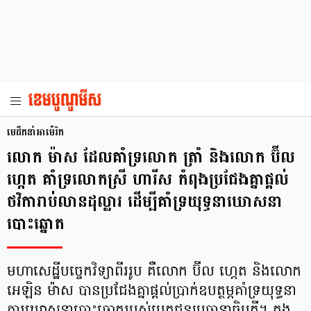
មេដឹកនាំអាម៉េរិក
លោក ម៉ាស ដែលគាំទ្រលោក ត្រាំ និងលោក ប៊ីល
ហ្កេត គាំទ្រលោកស្រី ហារីស កំពុងប្រជែងគ្នាផ្ដល់
ថវិការាប់លានដុល្លារ ដើម្បីគាំទ្រយុទ្ធនាឃោសនា
បោះឆ្នោត
មហាសេដ្ឋីបច្ចេកវិទ្យាពីររូប គឺលោក ប៊ីល ហ្កេត និងលោក
អេឡិន ម៉ាស បានប្រជែងគ្នាផ្ដល់ប្រាក់ឧបត្ថម្ភគាំទ្រយុទ្ធនា