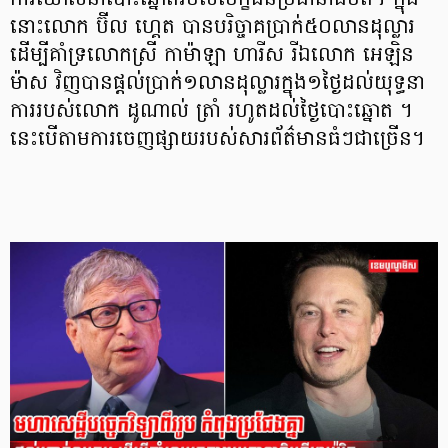
ការឃោសនាបោះឆ្នោតរបស់បេក្ខជនប្រធានាធិបតី។ ក្នុង
នោះលោក ប៊ីល ហ្គេត បានបរិច្ចាគប្រាក់៥០លានដុល្លារ
ដើម្បីគាំទ្រលោកស្រី កាម៉ាឡា ហារីស រីឯលោក អេឡិន
ម៉ាស វិញបានផ្ដល់ប្រាក់១លានដុល្លារក្នុង១ថ្ងៃដល់យុទ្ធនា
ការរបស់លោក ដូណាល់ ត្រាំ រហូតដល់ថ្ងៃបោះឆ្នោត ។
នេះបើតាមការចេញផ្សាយរបស់សារព័ត៌មានធំៗជាច្រើន។