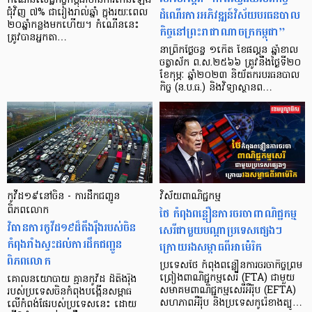
កំណើន​សេដ្ឋកិច្ច​កម្ពុជា​មាន​ការ​កើន​ឡើង​
ដំណើរការអភិវឌ្ឍន៍វិស័យបរធនបាល
ជុំវិញ ៧% ជា​រៀង​រាល់​ឆ្នាំ ក្នុង​រយៈ​ពេល
២០​ឆ្នាំ​កន្លង​មក​ហើយ។ កំណើន​នេះ
កិច្ចនៅព្រះរាជាណាចក្រកម្ពុជា”
ត្រូវ​បាន​អ្នក​តា…
នាព្រឹកថ្ងៃចន្ទ ១កើត ខែផល្គុន ឆ្នាំខាល
ចត្វាស័ក ព.ស.២៥៦៦ ត្រូវនឹងថ្ងៃទី២០
ខែកុម្ភៈ ឆ្នាំ២០២៣ និយ័តករបរធនបាល
កិច្ច (ន.ប.ធ.) និងវិទ្យាស្ថានព…
កូវីដ១៩នៅចិន - ការដឹកជញ្ជូន
វិស័យពាណិជ្ជកម្ម
ពិភពលោក
ថៃ កំពុងពន្លឿនការចរចាពាណិជ្ជកម្ម
វិធានការ​កូវីដ១៩​ដ៏​តឹងរ៉ឹង​របស់​ចិន
សេរីជាមួយបណ្តាប្រទេសផ្សេងៗ
កំពុង​​រាំងស្ទះ​ដល់​ការដឹកជញ្ជូន​
ក្រោយរងសម្ពាធពីអាម៉េរិក
ពិភពលោក
ប្រទេសថៃ កំពុងពន្លឿនការចរចាកិច្ចព្រម
ព្រៀងពាណិជ្ជកម្មសេរី (FTA) ជាមួយ
គោលនយោបាយ គ្មានកូវីដ ដ៏តឹងរ៉ឹង
សមាគមពាណិជ្ជកម្មសេរីអឺរ៉ុប (EFTA)
របស់ប្រទេសចិនកំពុងបង្កើនសម្ពាធ
សហភាពអឺរ៉ុប និងប្រទេសកូរ៉េខាងត្បូ…
លើកំពង់ផែរបស់ប្រទេសនេះ ដោយ