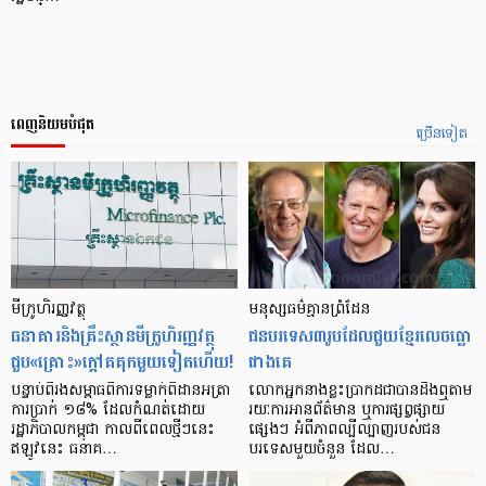
ពេញនិយមបំផុត
ច្រើនទៀត
មីក្រូ​ហិរញ្ញវត្ថុ
មនុស្ស​ធម៌​គ្មាន​ព្រំដែន
ធនាគារ​និង​គ្រឹះស្ថាន​មីក្រូ​ហិរញ្ញវត្ថុ​
ជន​បរទេស​៣​រូប​ដែល​ជួយ​ខ្មែរ​លេច​ធ្លោ​
ជួប«គ្រោះ»ក្តៅ​គគុក​មួយ​ទៀត​ហើយ!
ជាង​គេ
បន្ទាប់​ពី​រង​សម្ពាធ​​ពី​ការ​ទម្លាក់​ពិដាន​អត្រា​
លោកអ្នក​នាង​ខ្លះ​ប្រាកដ​ជា​បាន​​ដឹង​ឮ​តាម​
ការ​ប្រាក់ ១៨​% ដែល​កំណត់​ដោយ​
រយៈ​ការ​អាន​ព័ត៌មាន ឬ​ការ​ផ្សព្វផ្សាយ​
រដ្ឋាភិបាល​កម្ពុជា កាល​ពី​ពេល​ថ្មីៗ​នេះ
ផ្សេងៗ អំពី​ភាព​ល្បីល្បាញ​របស់​ជន​
ឥឡូវ​នេះ ធនាគ…
បរទេស​មួយ​ចំនួន ដែល…