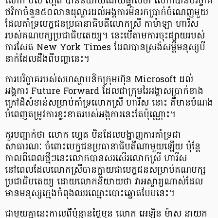
លោក ប៊ីល ហ្គេត បាននិយាយដោយផ្ទាល់ថា លោកបានបរិច្ចាគ
ថវិកាចំនួន៥០លានដុល្លារដល់អង្គការមិនរកប្រាក់ចំណេញមួយ
ដែលគាំទ្របេក្ខជនប្រធានាធិបតីលោកស្រី កាម៉ាឡា ហារីស
របស់គណបក្សប្រជាធិបតេយ្យ។ នេះបើតាមការចុះផ្សាយរបស់
ការសែត New York Times ដែលបានស្រង់សម្តីមនុស្សបី
នាក់ដែលដឹងពីបញ្ហានេះ។
ការបរិច្ចាគរបស់សហស្ថាបនិកក្រុមហ៊ុន Microsoft ដល់
អង្គការ Future Forward ដែលជាក្រុមរៃអង្គាសប្រាក់ខាង
ក្រៅដ៏សំខាន់សម្រាប់គាំទ្រលោកស្រី ហារីស នោះ គឺមានបំណង
បំពេញតម្រូវការខ្វះខាតរបស់អង្គការនេះតែប៉ុណ្ណោះ។
គួរបញ្ជាក់ថា លោក ហ្គេត មិនដែលបង្ហាញការគាំទ្រជា
សាធារណៈ ចំពោះបេក្ខជនប្រធានាធិបតីណាមួយឡើយ ប៉ុន្តែ
កាលពីពេលថ្មីៗនេះលោកបានសរសើរលោកស្រី ហារីស
នៅពេលដែលលោកស្រីបានក្លាយជាបេក្ខជនសម្រាប់គណបក្ស
ប្រជាធិបតេយ្យ ដោយលោកនិយាយថា វាអស្ចារ្យណាស់ដែល
មានមនុស្សក្មេងកំពុងឈរឈ្មោះបោះឆ្នោតបែបនេះ។
ជាមួយគ្នានេះកាលពីប៉ុន្មានថ្ងៃមុន លោក អេឡិន ម៉ាស នាយក