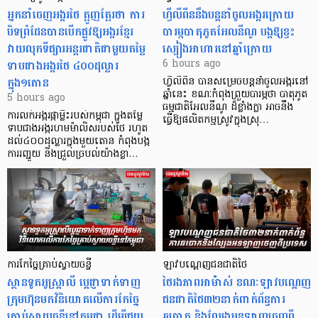
អ្នកនាំចេញអង្ករថៃ ត្អូញត្អែរថា ការ
ហ្វីលីពីននឹងបន្តនាំចូលអង្ករក្រោយ
បិទព្រំដែនបានបើកផ្លូវឱ្យអង្ករខ្មែរ
បារម្ភបាតុភូតអែលនីណូ បង្កឱ្យខ្វះ
វាយលុកទីផ្សារអន្តរជាតិជាមួយតម្លៃ
ស្បៀងអាហារនៅឆ្នាំក្រោយ
ទាបជាងអង្ករថៃ ៤០០ដុល្លារ
6 hours ago
ក្នុង១តោន
ហ្វីលីពីន បាន​សម្រេចបន្តនាំចូលអង្ករនៅ
ឆ្នាំនេះ ខណៈកំពុងព្រួយបារម្ភថា បាតុភូត
5 hours ago
ធម្មជាតិអែលនីណូ ដ៏ខ្លាំងក្លា​ អាចនឹង
ការលក់អង្ករផ្កាម្លិះរបស់កម្ពុជា ក្នុងតម្លៃ
ធ្វើឱ្យផលិតកម្មស្រូវក្នុងស្រុ…
ទាបជាងអង្ករហមម៉ាលិសរបស់ថៃ រហូត
ដល់៤០០ដុល្លារក្នុងមួយតោន កំពុងបង្ក
ការរញ្ជួយ និងជ្រួលច្របល់យ៉ាងខ្លា…
ការកែច្នៃគ្រាប់ស្វាយចន្ទី
ឡាវបណ្តេញជនជាតិថៃ
ស្ថានទូតអូស្ត្រាលី ប្តេជ្ញាទាក់ទាញ
ថៃរងភាពអាម៉ាស់ ខណៈឡាវបណ្តេញ
ក្រុមហ៊ុនមក​វិនិយោគលើការកែច្នៃ
ជនជាតិថៃ៣២នាក់ពាក់ព័ន្ធការ
គ្រាប់ស្វាយចន្ទីនៅកម្ពុជា ដើម្បីជួយ
ឆបោក និងល្បែងអនឡាញចេញពី