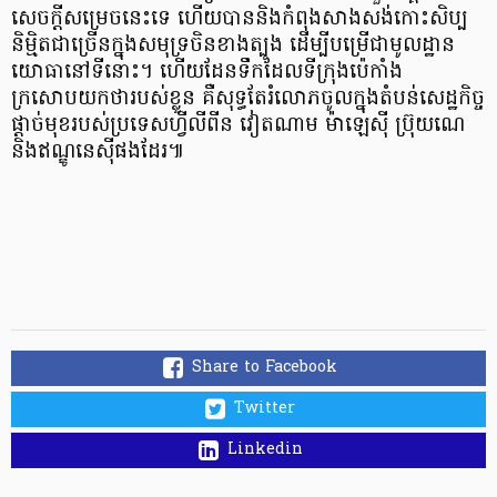
សេចក្តីសម្រេចនេះទេ ហើយបាននិងកំពុងសាងសង់កោះសិប្ប
និម្មិតជាច្រើនក្នុងសមុទ្រចិនខាងត្បូង ដើម្បីបម្រើជាមូលដ្ឋាន
យោធានៅទីនោះ។ ហើយដែនទឹកដែលទីក្រុងប៉េកាំង
ក្រសោបយកថារបស់ខ្លួន គឺសុទ្ធតែរំលោភចូលក្នុងតំបន់សេដ្ឋកិច្ច
ផ្តាច់មុខរបស់ប្រទេសហ្វីលីពីន វៀតណាម ម៉ាឡេស៊ី ប្រ៊ុយណេ
និងឥណ្ឌូនេស៊ីផងដែរ៕
Share to Facebook
Twitter
Linkedin