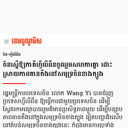
ចិន-ហ្វីលីពីន
ចិនស្នើឱ្យភាគីហ្វីលីពីនចូលរួមសហការគ្នា ដោះ
ស្រាយភាពតានតឹងនៅសមុទ្រចិនខាងត្បូង
រដ្ឋមន្ត្រីការបរទេសចិន លោក Wang Yi បានជំរុញ
ប្រទេសហ្វីលីពីន ឱ្យធ្វើការជាមួយប្រទេសចិន ដើម្បី
ស្វែងរកមធ្យោបាយរួមដ៏មានប្រសិទ្ធភាពមួយ ដើម្បីបន្សាប
ភាពតានតឹងនៅក្នុងសមុទ្រចិនខាងត្បូង ដ្បិតបញ្ហាដ៏រសើប
នៅតំបន់សមុទ្រចិនខាងត្បូងនេះ កំពុងមានការប្រទាំង