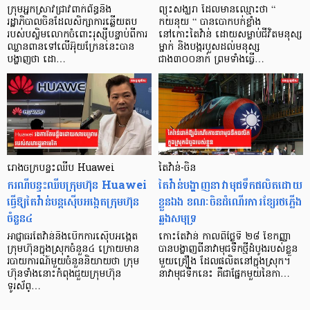
ក្រុមអ្នកស្រាវជ្រាវពាក់ព័ន្ធនឹង
ព្យុះសង្ឃរា ដែលមានឈ្មោះថា “
រដ្ឋាភិបាលចិនដែលសិក្សាការឆ្លើយតប
កយនុយ “ បានបោកបក់ខ្លាំង
របស់បស្ចិមលោកចំពោះរុស្ស៊ីបន្ទាប់ពីការ
នៅកោះតៃវ៉ាន់ ដោយសម្លាប់ជីវិតមនុស្ស
ឈ្លានពានទៅលើអ៊ុយក្រែននេះបាន
ម្នាក់ និងបង្ករបួសដល់មនុស្ស
បង្ហាញថា ដោ…
ជាង៣០០នាក់ ព្រមទាំងធ្វើ…
រោងចក្របន្ទះឈីប Huawei
តៃវ៉ាន់-ចិន
ករណីបន្ទះឈីបក្រុមហ៊ុន Huawei
តៃវ៉ាន់បង្ហាញនាវាមុជទឹកផលិតដោយ
ធ្វើឱ្យតៃវ៉ាន់បន្តស៊ើបអង្កេតក្រុមហ៊ុន
ខ្លួនឯង ខណៈចិនដំណើរការខ្សែរថភ្លើង
ចំនួន៤
ឆ្លងសមុទ្រ
អាជ្ញាធរតៃវ៉ាន់នឹងបើកការស៊ើបអង្កេត
កោះតៃវ៉ាន់ កាលពីថ្ងៃទី ២៨ ខែកញ្ញា
ក្រុមហ៊ុនក្នុងស្រុកចំនួន៤ ក្រោយមាន
បានបង្ហាញពីនាវាមុជទឹកថ្មីដំបូងរបស់ខ្លួន
របាយការណ៍មួយចំនួននិយាយថា ក្រុម
មួយគ្រឿង ដែលផលិតនៅក្នុងស្រុក។
ហ៊ុនទាំងនោះកំពុងជួយក្រុមហ៊ុន
នាវាមុជទឹកនេះ គឺជាផ្នែកមួយនៃកា…
ទូរស័ព្…