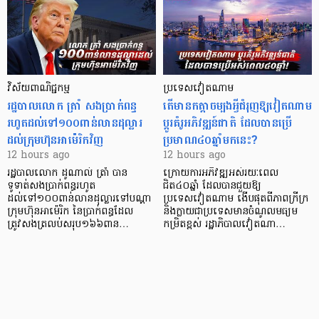
វិស័យ​ពាណិជ្ជកម្ម
ប្រទេសវៀតណាម
រដ្ឋបាលលោក ត្រាំ សងប្រាក់ពន្ធ
តើមានកត្តាចម្បងអ្វីជំរុញឱ្យវៀតណាម
រហូតដល់ទៅ១០០ពាន់លានដុល្លារ
ប្តូរគំរូអភិវឌ្ឍន៍ជាតិ ដែលបានប្រើ
ដល់ក្រុមហ៊ុនអាម៉េរិកវិញ
ប្រមាណ៤០ឆ្នាំមកនេះ?
12 hours ago
12 hours ago
រដ្ឋបាលលោក ដូណាល់ ត្រាំ បាន​
ក្រោយការអភិវឌ្ឍអស់រយៈពេល
ទូទាត់សងប្រាក់ពន្ធរហូត
ជិត៤០ឆ្នាំ ដែលបានជួយឱ្យ​
ដល់ទៅ១០០ពាន់លានដុល្លារទៅបណ្ដា
ប្រទេសវៀតណាម ងើប​ផុតពីភាពក្រីក្រ
ក្រុមហ៊ុនអាម៉េរិក នៃប្រាក់ពន្ធដែល
និងក្លាយជាប្រទេសមានចំណូលមធ្យម
ត្រូវសងត្រលប់សរុប១៦៦ពាន…
កម្រិតខ្ពស់ រដ្ឋាភិបាលវៀតណា…