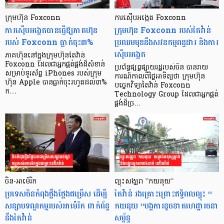
ក្រុមហ៊ុន Foxconn
ការស៊ើបអង្កេត Foxconn
ការស៊ើបអង្កេតបានធ្វើឱ្យភាគហ៊ុន
ក្រុមហ៊ុន Foxconn របស់តៃវ៉ាន់
របស់ Foxconn ធ្លាក់ចុះ៣%
ប្រឈមមុខនឹងសវនកម្មពន្ធដារ និងការ
ស៊ើបអង្កេត
ភាគហ៊ុននៅក្នុងក្រុមហ៊ុនតៃវ៉ាន់
Foxconn ដែលជាអ្នកផ្គត់ផ្គង់ដ៏សំខាន់
ប្រព័ន្ធផ្សព្វផ្សាយរដ្ឋរបស់ចិន បានរាយ
សម្រាប់ទូរស័ព្ទ iPhones របស់ក្រុម
ការណ៍កាលពីថ្ងៃអាទិត្យថា ក្រុមហ៊ុន
ហ៊ុន Apple បានធ្លាក់ចុះរហូតដល់៣%
បច្ចេកវិទ្យាតៃវ៉ាន់ Foxconn
ក…
Technology Group ដែលជាអ្នកផ្គត់
ផ្គង់ដ៏ច្រ…
ចិន-អាម៉េរិក
ព្យុះសង្ឃរា ”កយនុយ”
ប្រទេសចិនកំពុងថ្លឹងថ្លែងជម្រើស ដើម្បី
តៃវ៉ាន់ រងគ្រោះព្រោះឥទ្ធិពលព្យុះ “
សន្សាបទណ្ឌកម្មរបស់អាម៉េរិក ពាក់ព័ន្ធ
កយនុយ “បង្កការខូចខាតហេដ្ឋារចនា
នឹងតៃវ៉ាន់
សម្ព័ន្ធ