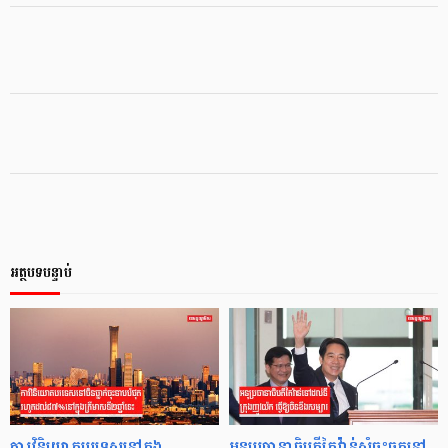
អត្ថបទបន្ទាប់
ការវិនិយោគបរទេសនៅក្នុង
អនុប្រធានាធិបតីតៃវ៉ាន់សុំចុះចតនៅ