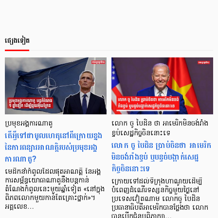
ផ្សេងទៀត
ប្រមុខអង្គការណាតូ
លោក ចូ បៃដិន ថា អាមេរិកមិនចង់រាំង
តើអ្វីទៅជាមូលហេតុនៅពីក្រោយខ្នង
ខ្ទប់សេដ្ឋកិច្ចចិននោះទេ
លោក ចូ បៃដិន ប្រាប់ចិនថា អាមេរិក
នៃការពន្យារអាណត្តិរបស់ប្រមុខអង្គ
មិនចង់រាំងខ្ទប់ ឬបន្ទច់បង្អាក់សេដ្ឋ
ការណាតូ?
កិច្ចចិននោះទេ
មេដឹកនាំកំពូលដែលផុតអាណត្តិ នៃអង្គ
ការសម្ព័ន្ធយោធាណាតូនឹងបន្តកាន់
ក្រោយទៅដល់ទីក្រុងហាណូយដើម្បី
តំណែងកំពូលនេះមួយឆ្នាំទៀត «នៅក្នុង
បំពេញដំណើរទស្សនកិច្ចមួយថ្ងៃនៅ
ពិភពលោកមួយកាន់តែគ្រោះថ្នាក់»។
ប្រទេសវៀតណាម លោកចូ បៃដិន
អគ្គលេខ…
ប្រធានាធិបតីអាមេរិកបានថ្លែងថា លោក
បានបើកជំនួបពិភាក្សា…