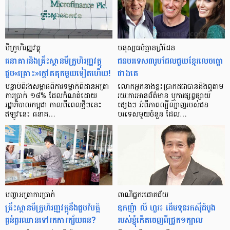
មីក្រូ​ហិរញ្ញវត្ថុ
មនុស្ស​ធម៌​គ្មាន​ព្រំដែន
ធនាគារ​និង​គ្រឹះស្ថាន​មីក្រូ​ហិរញ្ញវត្ថុ​
ជន​បរទេស​៣​រូប​ដែល​ជួយ​ខ្មែរ​លេច​ធ្លោ​
ជួប«គ្រោះ»ក្តៅ​គគុក​មួយ​ទៀត​ហើយ!
ជាង​គេ
បន្ទាប់​ពី​រង​សម្ពាធ​​ពី​ការ​ទម្លាក់​ពិដាន​អត្រា​
លោកអ្នក​នាង​ខ្លះ​ប្រាកដ​ជា​បាន​​ដឹង​ឮ​តាម​
ការ​ប្រាក់ ១៨​% ដែល​កំណត់​ដោយ​
រយៈ​ការ​អាន​ព័ត៌មាន ឬ​ការ​ផ្សព្វផ្សាយ​
រដ្ឋាភិបាល​កម្ពុជា កាល​ពី​ពេល​ថ្មីៗ​នេះ
ផ្សេងៗ អំពី​ភាព​ល្បីល្បាញ​របស់​ជន​
ឥឡូវ​នេះ ធនាគ…
បរទេស​មួយ​ចំនួន ដែល…
បញ្ហា​អត្រា​ការប្រាក់
ពាណិជ្ជករជោគជ័យ
គ្រឹះស្ថាន​មីក្រូ​ហិរញ្ញវត្ថុ​នឹង​ជួប​វិបត្តិ​
ឧកញ៉ា លី ហួរ៖ ដើមទុនរកស៊ីដំបូង
ធ្ងន់ធ្ងរ​ឈាន​ទៅ​រក​ការ​ក្ស័យធន?
របស់ខ្ញុំកើតចេញពីជ្រូក១ក្បាល