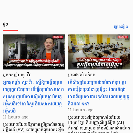
ថ្មីៗ
ច្រើនទៀត
អ្នកឧកញ៉ា សួរ វីរៈ
ប្រលងចប់បាក់ឌុប
អ្នកឧកញ៉ា សួរ វីរៈ ស្នើឱ្យបង្កើតច្រក
តើសិស្សដែលប្រលងចប់បាក់ឌុប គួរ
ចេញចូលតែមួយ ដើម្បីលុបបំបាត់ភាព
ចាប់រៀនមុខជំនាញអ្វីខ្លះ ដែលកំពុង
ស្មុគស្មាញលើការស្នើសុំបតភ្ជាប់ចរន្ត
មានទីផ្សារការងារខ្ពស់នាពេលបច្ចុប្បន្ន
អគ្គិសនីទៅកាន់ស្ថានីយសាករថយន្ត
និងអនាគត?
អគ្គិសនី
11 hours ago
11 hours ago
ស្របពេលនៅក្នុងយុគសម័យដែល
បច្ចេកវិទ្យា និងបញ្ញាសិប្បនិម្មិត (AI)
ស្របពេលដែលនិន្នាការប្រើប្រាស់រថយន្ត
កំពុងផ្លាស់ប្តូរមុខមាត់នៃទីផ្សារការងារយ៉ាង
អគ្គិសនី (EV) នៅកម្ពុជាកំពុងហក់ឡើង