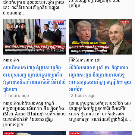
រហ័សសញ្ញាបត្រតែមួយមុខ លែង
យ៉ាងគំហុកនៅមួយរយៈពេលចុងក្រោយ
គ្រប់គ្រ…
នេះ ការវិនិយោគលើស្ថានីយបញ្ចូល
ថាមពលអគ្គ…
ការប្រឆាំង
អ៊ីរ៉ង់ចំអកលោក ត្រាំ
សមាជិកសភាថៃម្នាក់ត្រូវសមត្ថកិច្ច
អ៊ីរ៉ង់ចំអកលោក ត្រាំ ថា កំពុងលេង
ចាប់អូសចេញ ក្រោយស្រែកប្រឆាំង
ល្ខោនការទូត និងច្រានចោលលទ្ធ
វត្តមានមេដឹកនាំយោធាមីយ៉ាន់ម៉ាដល់
ភាពសម្រេចបានកិច្ចព្រមព្រៀងជាមួយ
ក្នុងសភា
អាម៉េរិក
11 hours ago
12 hours ago
ការប្រឆាំងនឹងដំណើរទស្សនកិច្ចដ៏
ប្រធានក្រុមអ្នកចរចាកំពូលរបស់អ៊ីរ៉ង់ បាន
ចម្រូងចម្រាសរបស់លោក មីន អ៊ុងលាំង
ចេញមុខចំអកឱ្យប្រធានាធិបតីអាម៉េរិក
(Min Aung Hlaing) មេដឹកនាំរបប
លោក ដូណាល់ ត្រាំ ថា កំពុងលេង
យោធាមីយ៉ាន់ម៉ា ដែលបានធ្វើរដ្ឋ
ល្ខោនការទូត ខណៈដែលទីក្រុងវ៉ាស៊ីន…
ប្រហារទម្លាក…