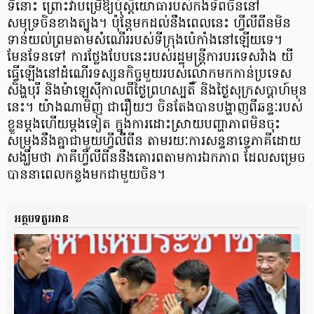
ទីនោះ ព្រោះវាបម្រើឱ្យប៉ុស្តិ៍យោធារបស់កងទ័ពចិននៅ
សមុទ្រចិនខាងត្បូង។ ប៉ុន្តែមកដល់នឹងពេលនេះ ហ្វីលីពីនមិន
ទាន់យល់ព្រមតាមសំណើររបស់ទីក្រុងប៉េកាំងនៅឡើយទេ។
មែនទែនទៅ ការថ្លែងបែបនេះរបស់រដ្ឋមន្ត្រីការបរទេសវ៉ាង យី
ធ្វើឡើងនៅដំណើរទស្សនកិច្ចមួយរបស់លោកមកកាន់ប្រទេស
សិង្ហបុរី និងម៉ាឡេស៊ីកាលពីថ្ងៃព្រហស្បតិ៍ និងថ្ងៃសុក្រសប្តាហ៍មុន
នេះ។ យ៉ាងណាមិញ ជារឿយៗ ចិនតែងបានបង្ហាញពីឆន្ទៈរបស់
ខ្លួនម្តងហើយម្តងទៀត ក្នុងការដោះស្រាយបញ្ហាភាពមិនចុះ
សម្រុងនឹងគ្នាជាមួយហ្វីលីពីន តាមរយៈការសន្ទនាទ្វេភាគីដោយ
សង្ឃឹមថា ភាគីហ្វីលីពីននឹងគោរពតាមការឯកភាព ដែលសម្រេច
បាននាពេលកន្លងមកជាមួយចិន។
អត្ថបទគួរអាន