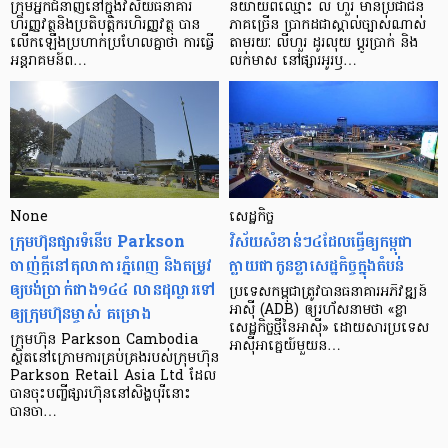
ក្រុម​អ្នក​ជំនាញ​នៅ​ក្នុង​វិស័យ​ធនាគារ
និយាយ​ពី​ឈ្មោះ លី ហួរ មាន​ប្រជាជន​
ហិរញ្ញវត្ថុ​និង​ប្រតិបត្តិករ​ហិរញ្ញ​វត្ថុ បាន​​
ភាគ​ច្រើន ប្រាកដ​ជា​ស្គាល់​ច្បាស់​ណាស់
លើក​ឡើង​ប្រហាក់​ប្រហែល​គ្នា​ថា ការ​ធ្វើ​
តាមរយៈ លីហួរ ដូរ​លុយ ប្តូរ​បា្រក់ និង​
អន្តរាគមន៍​ព…
លក់​មាស នៅ​ផ្សារ​អូរ​ឫ…
None
សេដ្ឋកិច្ច​
ក្រុមហ៊ុនផ្សារទំនើប Parkson
វិស័យ​សំខាន់ៗ​៤​ដែល​ធ្វើ​ឲ្យ​កម្ពុជា​
ចាញ់ក្ដីនៅតុលាការភ្នំពេញ និងតម្រូវ
ក្លាយ​ជា​កូន​ខ្លា​សេដ្ឋកិច្ច​ក្នុង​តំបន់
ឲ្យបង់ប្រាក់ជាង១៤៤ លានដុល្លារទៅ
ប្រទេស​កម្ពុជា​ត្រូវ​បាន​ធនាគារ​អភិវឌ្ឍន៍​
ឲ្យក្រុមហ៊ុនម្ចាស់ គម្រោង
អាស៊ី (ADB) ឲ្យ​រហ័ស​នាមថា «ខ្លា​
សេដ្ឋកិច្ច​ថ្មី​នៃ​អាស៊ី» ដោយសារ​ប្រទេស​
ក្រុមហ៊ុន Parkson Cambodia
អាស៊ី​អាគ្នេយ៍​មួយ​ន…
ស្ថិតនៅក្រោមការគ្រប់គ្រងរបស់ក្រុមហ៊ុន
Parkson Retail Asia Ltd ដែល
បានចុះបញ្ចីផ្សារហ៊ុននៅសិង្ហបុរីនោះ
បានចា…