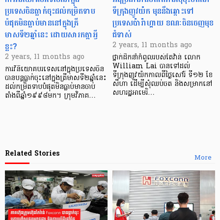
ប្រទេសចិនធ្លាក់ចុះដល់កម្រិតទាប
ទីក្រុងញូវយ៉ក មុននឹងឆ្ពោះទៅ
បំផុតមិនធ្លាប់មាននៅក្នុងត្រី
ប្រទេសប៉ារ៉ាហ្គាយ ខណៈចិនចេញមុខ
មាសទី២ឆ្នាំនេះ ដោយសារកត្តាអ្វី
ជំទាស់
ខ្លះ?
2 years, 11 months ago
2 years, 11 months ago
ថ្នាក់ដឹកនាំកំពូលរបស់តៃវ៉ាន់ លោក
William Lai បានទៅដល់
ការវិនិយោគបរទេសនៅក្នុងប្រទេសចិន
ទីក្រុងញូវយ៉កកាលពីថ្ងៃសៅរ៍ ទី១២ ខែ
បានបន្តធ្លាក់ចុះនៅក្នុងត្រីមាសទី២ឆ្នាំនេះ
សីហា ដើម្បីសុំឈប់ចត និងសម្រាកនៅ
ដល់កម្រិតទាបបំផុតមិនធ្លាប់មានចាប់
សហរដ្ឋអាមេរិ…
តាំងពីឆ្នាំ១៩៩៨មក។ ក្រុមវិភាគ…
Related Stories
More