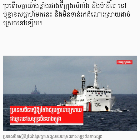
ប្រទើសគ្នាយ៉ាងខ្លាំងរវាងទីក្រុងប៉េកាំង និងម៉ានីល នៅ
ប៉ុន្មានសប្ដាហ៍មកនេះ និងមិនទាន់រកដំណោះស្រាយដាច់
ស្រេចនៅឡើយ។
ប្រទេសចិនស្នើឱ្យតៃវ៉ាន់រួមគ្នាដោះស្រាយជម្លោះនៅសមុទ្រចិនខាងត្បូង