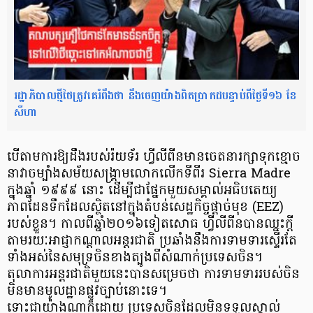
រដ្ឋាភិបាលថ្មីថៃត្រូវគេរំពឹងថា នឹងចេញយ៉ាងពិតប្រាកដបន្ទាប់ពីថ្ងៃទី១៦ ខែ
សីហា
បើតាមការឱ្យដឹងរបស់រ៉យទ័រ ហ្វីលីពីនមានចេតនារក្សាទុកខ្មោច
នាវាចម្បាំងសម័យសង្រ្គាមលោកលើកទីពីរ Sierra Madre
ក្នុងឆ្នាំ ១៩៩៩ នោះ ដើម្បីជាផ្នែកមួយសម្គាល់អធិបតេយ្យ
ភាពដែនទឹកដែលស្ថិតនៅក្នុងតំបន់សេដ្ឋកិច្ចផ្តាច់មុខ (EEZ)
របស់ខ្លួន។ កាលពីឆ្នាំ២០១៦ទៀតសោធ ហ្វីលីពីនបានឈ្នះក្តី
តាមរយៈអាជ្ញាកណ្តាលអន្តរជាតិ ប្រឆាំងនឹងការទាមទារស្ទើរតែ
ទាំងអស់នៃសមុទ្រចិនខាងត្បូងពីសំណាក់ប្រទេសចិន។
តុលាការអន្តរជាតិមួយនេះបានសម្រេចថា ការទាមទាររបស់ចិន
មិនមានមូលដ្ឋានផ្លូវច្បាប់នោះទេ។
ទោះជាយ៉ាងណាក៏ដោយ ប្រទេសចិនដែលមិនទទួលស្គាល់