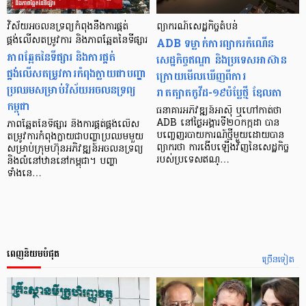
វិស័យអចលនទ្រព្យកំពុងនឹងការផ្គត់
ព្យាករណ៍សេដ្ឋកិច្ចតំបន់
ផ្គង់លើសតម្រូវការ និងភាពឆ្អែតនៃទីផ្សារ
ADB ទម្លាក់ការព្យាករកំណើន
ភាពឆ្អែតនៃទីផ្សារ និងការផ្គត់
សេដ្ឋកិច្ចឥណ្ឌា និងប្រទេសអាស៊ាន
ផ្គង់លើសតម្រូវការកំពុងក្លាយជាបញ្ហា
ក្រោយមើលឃើញពីការ
ប្រឈមសម្រាប់វិស័យអចលនទ្រព្យ
រាតត្បាតកូវីដ-១៩បំប្លែថ្មី ឌែលតា
កម្ពុជា
ធនាគារអភិវឌ្ឍន៍អាស៊ី ឬហៅកាត់ថា
ADB នៅថ្ងៃអង្គារទី២០កក្កដា បាន
ភាពឆ្អែតនៃទីផ្សារ និងការផ្គត់ផ្គង់លើស
បញ្ចេញរបាយការណ៍ថ្មីមួយដោយបាន
តម្រូវការកំពុងក្លាយជាបញ្ហាប្រឈមមួយ
ព្យាករថា ការងើបឡើងវិញនៃសេដ្ឋកិច្ច
សម្រាប់ក្រុមហ៊ុនអភិវឌ្ឍន៍អចលនទ្រព្យ
របស់ប្រទេសឥណ្…
និងលំនៅឋាននៅកម្ពុជា។ បញ្ហា
ទាំងនេ…
ពេញនិយមបំផុត
ច្រើនទៀត