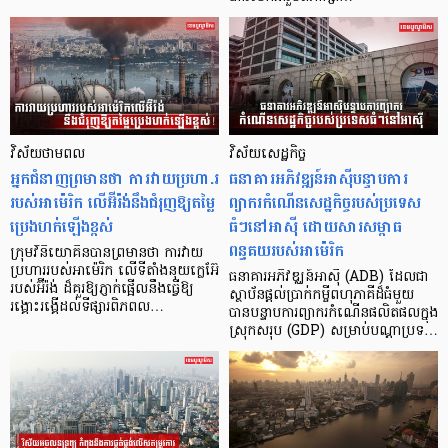
វិស័យថាមពល
វិស័យសេដ្ឋកិច្ច
អ្នកជំនាញព្រមានថា ការវាយប្រហា.រ
ធនាគារអភិវឌ្ឍន៍អាស៊ីបន្ទាបការ
របស់អាម៉េរិក លើអ៊ីរ៉ង់នឹងជំរុញឱ្យតម្លៃ
ព្យាករកំណើនសេដ្ឋកិច្ចរបស់ប្រទេស
ប្រេងហក់ឡើងខ្ពស់
ធំៗនៅអាស៊ី ដោយសារសម្ពាធ
ពន្ធគយរបស់អាម៉េរិក
ក្រុមវិនិយោគិនបានព្រមានថា ការវាយ
ប្រហាររបស់អាម៉េរិក លើទីតាំងនុយក្លេអ៊ែ
ធនាគារអភិវឌ្ឈន៍អាស៊ី (ADB) ដែលជា
របស់អ៊ីរ៉ង់ ដ៏គួរឱ្យភ្ញាក់ផ្អើលនឹងធ្វើឱ្យ
ស្ថាប័នផ្តល់ប្រាក់កម្ចីពហុភាគីដ៏ធំមួយ
រង្គោះរង្គើដល់ទីផ្សារពិភពល…
បានបន្ទាបការព្យាករកំណើនផលិតផលក្នុង
ស្រុកសរុប (GDP) សម្រាប់បណ្តាប្រទ…