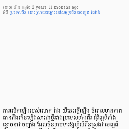
ដោយ
ហ៊ុន គន្ធថៃ
2 years, 11 months ago
អំពី
ប្រទេសចិន
ដោះស្រាយជម្លោះនៅសមុទ្រចិនខាងត្បូង
តៃវ៉ាន់
ការលើកឡើងរបស់លោក វ៉ាង យីនេះធ្វើឡើង ចំពេលមានភាព
តានតឹងកើនឡើងសារជាថ្មីរវាងប្រទេសទាំងពីរ ជុំវិញទីតាំង
ខ្មោចនាវាចម្បាំង ដែលចិនទាមទារឱ្យហ្វីលីពីនស្រង់វាចេញពី