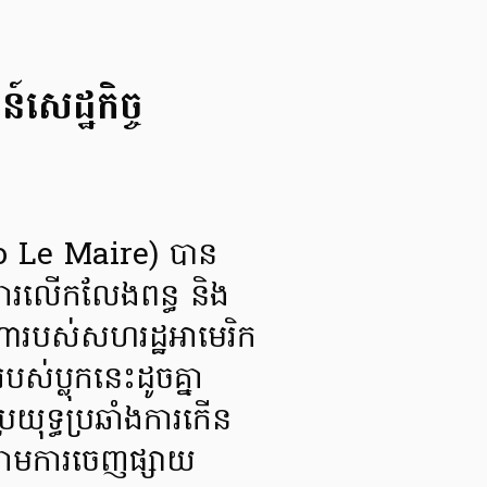
៍សេដ្ឋកិច្ច
runo Le Maire) បាន
ការលើកលែងពន្ធ និង
ណារបស់សហរដ្ឋអាមេរិក
របស់ប្លុកនេះដូចគ្នា
រយុទ្ធប្រឆាំងការកើន
តាមការចេញផ្សាយ