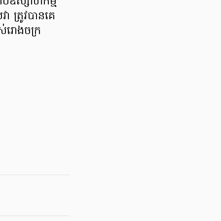
ាប់​ឧស្សាហកម្ម
វា ត្រូវបានគេ
់​រោងចក្រ