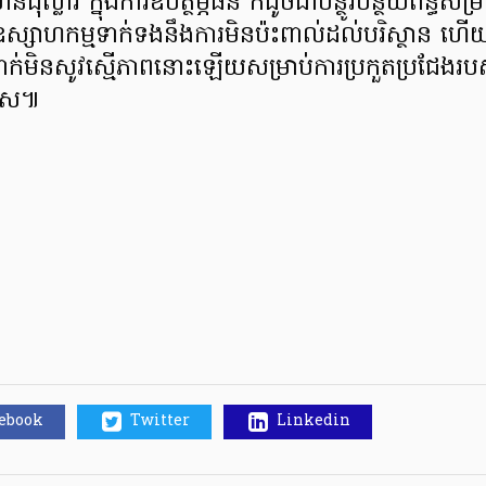
ល្លារ ក្នុងការ​ឧបត្ថម្ភធន ក៏ដូចជាបន្ថូរបន្ថយពន្ធសម្រ
ស​ឧស្សាហកម្មទាក់ទងនឹងការមិនប៉ះពាល់ដល់បរិស្ថាន ហើយ
ិនសូវស្មើភាពនោះឡើយ​សម្រាប់​ការប្រកួតប្រជែង​របស
េស​៕
cebook
Twitter
Linkedin