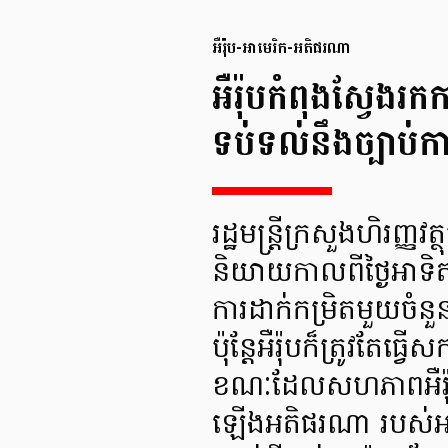
អឺរ៉ុប-អាមេរិក-អតិផរណា
អឺរ៉ុបកំពុងស្វែងរក
ទប់ទល់នឹងច្បាប់
រដ្ឋមន្ត្រីក្រសួងហិរ
និយាយកាលពីថ្ងៃអាទិ
ការដាក់កម្រិតមួយចំ
ប៉ុន្តែអឺរ៉ុបក៏ត្រូវតែធ
ខណៈដែលសហភាពអឺរ៉ុបកំ
ឡើងអតិផរណា របស់អា