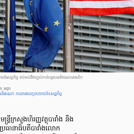
រយោជន៍សេដ្ឋកិច្ច ទប់ទល់នឹងច្បាប់កាត់បន្ថយអតិផរណាអាមេរិក
s ago
ក-អតិផរណា
ការពារផលប្រយោជន៍សេដ្ឋកិច្ច
្ត្រីក្រសួងហិរញ្ញវត្ថុ​បារាំង នឹង​
ប្រធានាធិបតី​បារាំង​លោក ​