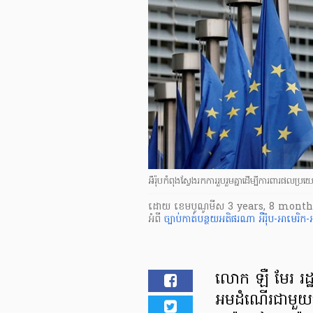
អឺរ៉ុបកំពុងស្វែងរកការរួបរួមគ្នាដើម្បីការពារផលប្
ដោយ
​ ខេមបូណូមីស
3 years, 8 month
អំពី
ច្បាប់កាត់បន្ថយអតិផរណា
អឺរ៉ុប-អាមេរិ
លោក ឡឺ​ មែរ រដ្ឋមន
អម​ដំណើរ​ជា​មួយ​