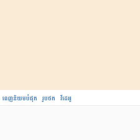
ពេញនិយមបំផុត
រូបថត
វីដេអូ