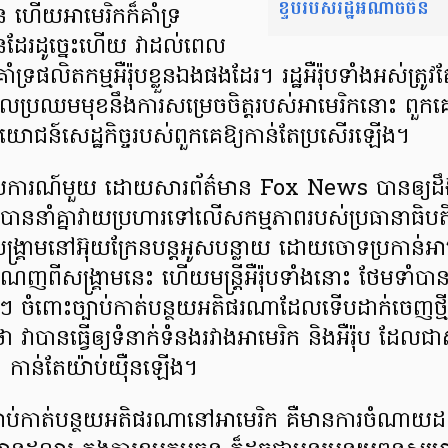
ខ្ទប់របស់រដ្ឋអំណាចចិន
​ ហើយ​​អាមេរិក​ក៏​គាំទ្រ​​
ន​​ដែរ​ដូច្នេះ​ហើយ ​វា​ដល់​ពេល
​គាំទ្រ​ផលិតកម្ម​អឺរ៉ុប​ខ្លួន​ឯង​ផង​ដែរ​។​ រដ្ឋអឺរ៉ុបទាំងអស់ត្
នុង​ពេល​​ប្រឈមមុខ​នឹងការសម្រេចចិត្តរបស់អាមេរិក​នោះ​ ​ពួកគ
ោជន៍សេដ្ឋកិច្ចរបស់ពួកគេ​ឱ្យកាន់តែប្រសើរឡើង​។
រាយការណ៍មួយ ដោយ​សារព័ត៌មាន Fox News បានឲ្យដឹងដែរថ
បាននាំគ្នាវាយប្រហារទៅលើ​សកម្មភាព​របស់ប្រធានាធិបត
្រាម​នៅអ៊ុយក្រែនបន្ដអូសបន្លាយ ដោយ​ចោទប្រកាន់អាមេ
ពីសង្គ្រាមនេះ ហើយ​មន្ត្រីអឺរ៉ុបទាំងនោះ ថែមទាំបានរ
ំៗ ចំពោះ​ច្បាប់​កាត់បន្ថយអតិផរណា​ដែលទើបដាក់ចេញថ្
នធ្វើឲ្យទំនាក់ទំនង​រវាង​អាមេរិក និងអឺរ៉ុប ដែលជាសម្ព
ោះ កាន់តែយ៉ាប់យ៉ឺនឡើង។
ច្បាប់​កាត់បន្ថយអតិផរណានៅអាមេរិក គឺមានការចំណា