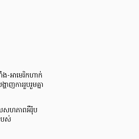
បារាំង-អាមេរិកហាក់
្ហាញការរួបរួម​គ្នា​
ែល​សហ​ភាព​អឺរ៉ុប​
ារបស់