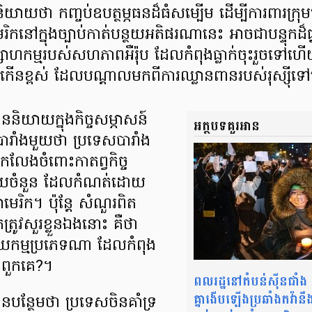
​និយាយថា កញ្ចប់ឧបត្ថម្ភធន​ដ៏ធំសម្បើម ​ដើម្បីការពារក្រុម
កនៅក្នុងច្បាប់កាត់បន្ថយអតិផរណា​នេះ ​អាចជា​បន្ទុក​ដ៏​ធ្
ស្សាហកម្មរបស់សហភាពអឺរ៉ុប ដែលកំពុងធ្លាក់ចុះរួចទ
ន​ខ្ពស់ ដែល​​​​​បណ្តាល​មកពីការឈ្លានពានរបស់រុស្ស៊ី​ទៅ
ននិយាយក្នុងកិច្ចសម្ភាសន៍
អត្ថបទគួរអាន
ារាំង​មួយថា​ ប្រទេស​បារាំង
កលែងចំពោះកាតព្វកិច្ច
ួយចំនួន ​ដែលកំណត់ដោយ
មេរិក។ ប៉ុន្តែ សំណួរពិត
្រូវសួរខ្លួនឯង​នោះ​ គឺថា​​
ម្មប្រភេទណា​ ដែល​កំពុង​
​ពួកគេ​?។​
ពលរដ្ឋនៅតំបន់ស៊ីនជាំង និ
គ្នាងើបឡើងប្រឆាំងតវ៉ាន
បន្ថែម​ថា ប្រទេស​ចិន​គាំទ្រ​​