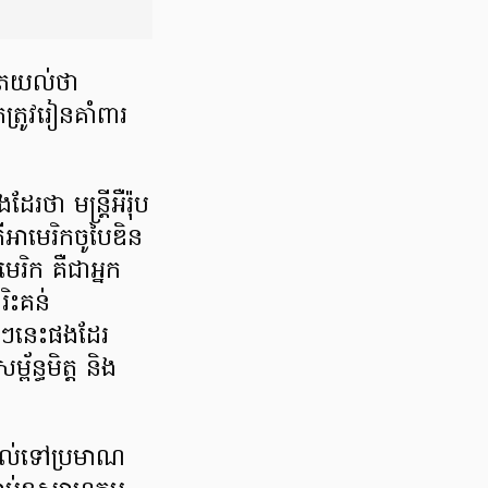
រូវតែយល់ថា
េ​ត្រូវរៀនគាំពារ
ា មន្ត្រីអឺរ៉ុប​
ីអាមេរិកចូបៃឌិន
រិក គឺជាអ្នក
ិះគន់​
មីៗនេះផងដែរ
័ន្ធមិត្ត និង
យដល់ទៅប្រមាណ