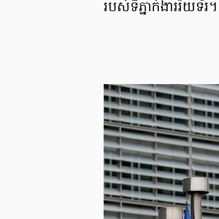
របស់ទីភ្នាក់ងាររ៉យទ័រ។