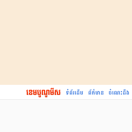
ទំព័រដើម
ព័ត៌មាន
ចំណេះដឹង