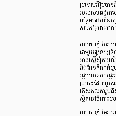
ប្រទេស​អឺរ៉ុប​បាន
របស់សហរដ្ឋអាមេរិ
បន្ថែម​ទៅ​លើ​ឧ
សារ​តម្លៃថាមពលកើ
លោក ឡឺ មែរ ​​បា
ជាមួយទូរទស្សន៍​ប
អាចស្នើសុំការលើ
និងដែនកំណត់ម
រដ្ឋបាល​សហរដ្ឋអា
ប្រាកដដែល​ពួកគេ​ត
តើសកលភាវូបនីយក
ស្ថិត​​នៅចំពោះ​មុខ
លោក ឡឺ​ មែរ ​បាន​