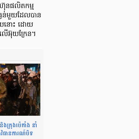
ហ៊ុនផលិត​កម្ម​
ងន់​​មួយ​ដែល​បាន​
ៅហើយនោះ ដោយ​
​លើអ៊ុយក្រែន។​
ងក្រុងប៉េកាំង នាំ
ឹងវិធានការណ៍បិទ