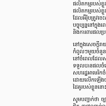
ផលិតកម្ម​​របស់​ខ្លួន
ផលិតកម្ម​របស់​ខ្លួ
ដែលអឺរ៉ុប​ត្រូវ​ចេះ
បច្ចុប្បន្ន​​នៅ​ក្
និងការពារផលប្រយ
នៅក្នុង​សេចក្ដី
កំពូលៗមួយចំនួន
នៅចំពេលដែល​សង្គ
ទទួលបាន​ផលចំណេញ
សហរដ្ឋអាមេរិកច
ដោយលើកឡើងថា វាបា
ដៃគូរបស់ខ្លួនន
សូមបញ្ជាក់ថា 