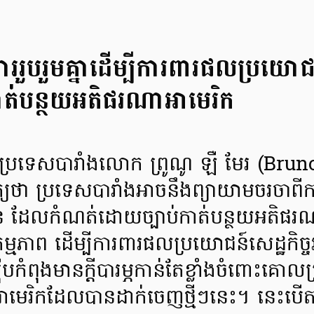
ការរួបរួមគ្នាដើម្បីការពារផលប្រយោជន
កាត់បន្ថយអតិផរណាអាមេរិក
ញ្ញវត្ថុប្រទេសបារាំងលោក ព្រូណូ ឡឺ មែរ (B
ត្យថា ប្រទេសបារាំងអាចនឹងព្យាយាមចរចាពី
នួន ដែលកំណត់ដោយច្បាប់កាត់បន្ថយអតិផរ
្វើសកម្មភាព ដើម្បីការពារផលប្រយោជន៍សេដ្ឋកិច្ច
ពុងមានក្ដីបារម្ភកាន់តែខ្លាំងចំពោះគោលប្
មេរិកដែលបានដាក់ចេញថ្មីៗនេះ។ នេះបើ