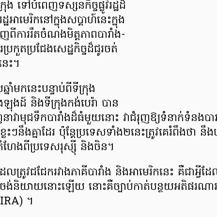
ង ​ទៅ​បំពេញ​ទស្ស​នកិច្ច​ផ្លូវ​រដ្ឋដ៏​
​អាមេរិក​នៅក្នុង​​សប្ដាហ៍​នេះ​​​ក្នុង
ី​​ការ​រឹត​ចំណង​មិត្តភាព​បារាំង-
រប្រកួតប្រជែងសេដ្ឋកិច្ច​ដ៏ជូរចត់​
នេះ​។​
ំ​មក​នេះ​​បន្ទាប់ពីទីក្រុង
ងឡុងដ៍ និងទីក្រុងកង់បេរ៉ា​ ​បាន​
​ទិញ​នាវាមុជទឹកបារាំងដ៏ធំមួយ​នោះ វា​ជំ​រុញឱ្យ​ទំនាក់ទំនង​
ះៗនឹងគ្នា​ដែរ ប៉ុន្ដែ​​​​ប្រទេសទាំង២​នេះ​ត្រូវគេរំពឹងថា នឹងបង
កំហែង​ពីប្រទេស​រុស្ស៊ី និងចិន។
់​ដែលត្រូវ​ជជែក​រវាង​ភាគី​បារាំង ​និង​អាមេរិក​នេះ ​គឺ​ជា​អ្វី​ដ
​មិន​ចង់​និយាយ​នោះ​ឡើយ​ នោះ​គឺ​​ច្បាប់កាត់បន្ថយ​អតិផរណ
IRA) ​​។