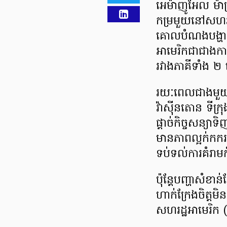
អេម៉ាញូអែល​ ម៉ាក្រុ
កម្រ​មួយ​​​នៅ​សហរដ្ឋ
គោលបំណង​បង្ហាញ​ព
អាមេរិក​​​ជាជាង​កា
រវាង​ភាគី​ទាំង ២ ​
រយៈ​ពេល​ជាងមួយឆ្នា
វ៉ាស៊ីនតោន ទីក្រុ
ផ្ដាច់កិច្ចសន្យា​
មានភាព​ល្អក់កករខ្ល
ទប់​ទល់​ការ​គំរាម
ប៉ុន្តែ​បញ្ហា​សំខាន
ហាក់​ក្រែង​ចិត្ត​
សហរដ្ឋអាមេរិក (