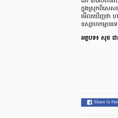
ជិត ៣៧០ពាន់លានដុ
ក្នុងស្រុក​ពិសេ
មើលឃើញថា ហាក់ម
ឧស្សាហកម្ម​បរទ
អត្ថបទ៖ សុខ ជា​
Share to Fa