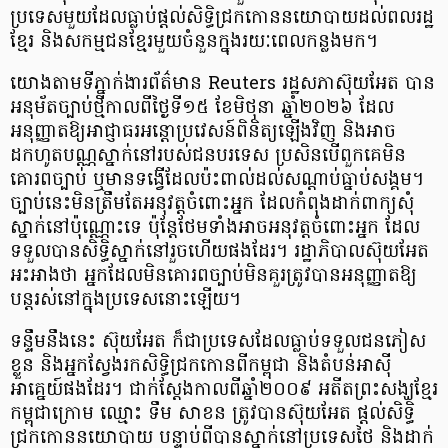
ប្រទេសមួយដែលធ្លាប់ផ្តល់សិទ្ធិជ្រកកោននយោបាយដល់​ពល​រដ្ឋ
ខ្មែរ និងសកម្មជនខ្មែរមួយចំនួនក្នុងរយៈពេលកន្លងមក។
យោងតាមទីភ្នាក់ងារព័ត៌មាន Reuters រដ្ឋសភាស៊ុយអែត បាន
អនុម័តច្បាប់ថ្មីកាលពីថ្ងៃទី១៥ ខែមិថុនា ឆ្នាំ២០២៦ ដែល
អនុញ្ញាតឱ្យអាជ្ញាធរអន្តោប្រវេសន៍ពិនិត្យឡើងវិញ និងអាច
ដកហូតបណ្ណស្នាក់នៅរបស់ជនបរទេស ប្រសិនបើពួកគេមិន
គោរពច្បាប់ ឬមានទង្វើដែលប៉ះពាល់ដល់សណ្តាប់ធ្នាប់សង្គម។
ច្បាប់នេះមិនត្រឹមតែអនុវត្តចំពោះអ្នក ដែលកំពុងដាក់ពាក្យសុំ
ស្នាក់​នៅប៉ុណ្ណោះទេ ប៉ុន្តែថែមទាំងអាចអនុវត្តចំពោះអ្នក ដែល
ទទួលបានសិទ្ធិស្នាក់នៅរួចហើយផងដែរ។ រដ្ឋាភិបាលស៊ុយអែត
អះអាងថា អ្នកដែលមិនគោរពច្បាប់មិនគួរត្រូវបានអនុញ្ញាតឱ្យ
បន្តរស់នៅក្នុងប្រទេសនោះឡើយ។
ទន្ទឹមនឹងនេះ ស៊ុយអែត ក៏ជាប្រទេសដែលធ្លាប់ទទួលជនភៀស
ខ្លួន និងអ្នកស្វែងរកសិទ្ធិជ្រកកោនពីកម្ពុជា និងតំបន់អាស៊ី
អាគ្នេយ៍ផងដែរ។ ជាក់ស្តែងកាលពីឆ្នាំ២០០៩ អតីតព្រះសង្ឃខ្មែរ
កម្ពុជាក្រោម ឈ្មោះ ទឹម សាខន ត្រូវបានស៊ុយអែត ផ្តល់សិទ្ធិ
ជ្រកកោននយោបាយ បន្ទាប់ពីបានស្នាក់នៅប្រទេសថៃ និងដាក់