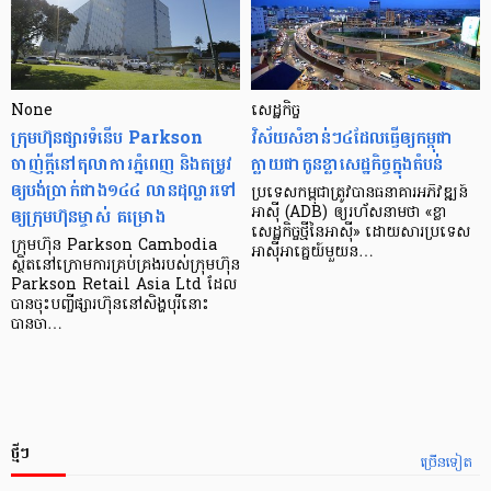
None
សេដ្ឋកិច្ច​
ក្រុមហ៊ុនផ្សារទំនើប Parkson
វិស័យ​សំខាន់ៗ​៤​ដែល​ធ្វើ​ឲ្យ​កម្ពុជា​
ចាញ់ក្ដីនៅតុលាការភ្នំពេញ និងតម្រូវ
ក្លាយ​ជា​កូន​ខ្លា​សេដ្ឋកិច្ច​ក្នុង​តំបន់
ឲ្យបង់ប្រាក់ជាង១៤៤ លានដុល្លារទៅ
ប្រទេស​កម្ពុជា​ត្រូវ​បាន​ធនាគារ​អភិវឌ្ឍន៍​
ឲ្យក្រុមហ៊ុនម្ចាស់ គម្រោង
អាស៊ី (ADB) ឲ្យ​រហ័ស​នាមថា «ខ្លា​
សេដ្ឋកិច្ច​ថ្មី​នៃ​អាស៊ី» ដោយសារ​ប្រទេស​
ក្រុមហ៊ុន Parkson Cambodia
អាស៊ី​អាគ្នេយ៍​មួយ​ន…
ស្ថិតនៅក្រោមការគ្រប់គ្រងរបស់ក្រុមហ៊ុន
Parkson Retail Asia Ltd ដែល
បានចុះបញ្ចីផ្សារហ៊ុននៅសិង្ហបុរីនោះ
បានចា…
ថ្មីៗ
ច្រើនទៀត