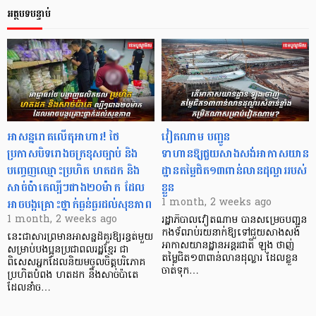
អត្ថបទបន្ទាប់
អាសន្នរោគលើតុអាហារ! ថៃ
វៀតណាម បញ្ជូន
ប្រកាសបិទរោងចក្រខុសច្បាប់ និង
ទាហានឱ្យជួយសាងសង់អាកាសយាន
បញ្ចេញឈ្មោះប្រហិត ហតដក និង
ដ្ឋានតម្លៃជិត១៣ពាន់លានដុល្លាររបស់
សាច់ប៉ាតេល្បីៗជាង២០ម៉ាក ដែល
ខ្លួន
អាចបង្កគ្រោះថ្នាក់ធ្ងន់ធ្ងរដល់សុខភាព
1 month, 2 weeks ago
1 month, 2 weeks ago
រដ្ឋាភិបាលវៀតណាម បានសម្រេចបញ្ជូន
កងទ័ពរាប់រយនាក់ឱ្យទៅជួយសាងសង់
នេះជាសារព្រមានអាសន្នដ៏គួរឱ្យរន្ធត់មួយ
អាកាសយានដ្ឋានអន្តរជាតិ ឡុង ថាញ់
សម្រាប់បងប្អូនប្រជាពលរដ្ឋខ្មែរ ជា
តម្លៃជិត១៣ពាន់លានដុល្លារ ដែលខ្លួន
ពិសេសអ្នកដែលនិយមចូលចិត្តបរិភោគ
ចាត់ទុក…
ប្រហិតបំពង ហតដក និងសាច់ប៉ាតេ
ដែលនាំច…