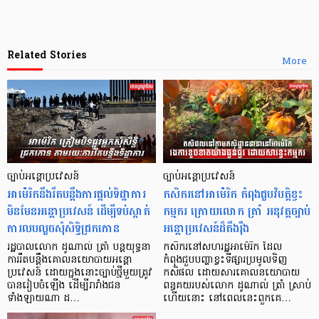
Related Stories
More
ច្បាប់អន្តោប្រវេសន៍
ច្បាប់អន្តោប្រវេសន៍
អាម៉េរិកនឹងរឹតបន្តឹងការផ្តល់ទិដ្ឋាការ
កសិករនៅអាម៉េរិក កំពុងជួបវិបត្តិខ្វះ
មិនមែនអន្តោប្រវេសន៍ ដើម្បីទប់ស្កាត់
កម្មករ ក្រោយលោក ត្រាំ អនុវត្តច្បាប់
ការលបលួចសុំសិទ្ធិជ្រកកោន
អន្តោប្រវេសន៍ដ៏តឹងរ៉ឺង
រដ្ឋបាលលោក ដូណាល់ ត្រាំ បន្តយុទ្ធនា
កសិករនៅសហរដ្ឋអាម៉េរិក ដែល
ការរឹតបន្តឹងគោលនយោបាយអន្តោ
កំពុងជួបបញ្ហាខ្វះទីផ្សារប្រមូលទិញ
ប្រវេសន៍ ដោយក្នុងនោះច្បាប់ថ្មីមួយត្រូវ
កសិផល ដោយសារគោលនយោបាយ
បានរៀបចំឡើង ដើម្បីរារាំងជន
ពន្ធគយរបស់លោក ដូណាល់ ត្រាំ ស្រាប់
ទាំងឡាយណា ដ…
ហើយនោះ នៅពេលនេះពួកគេ…