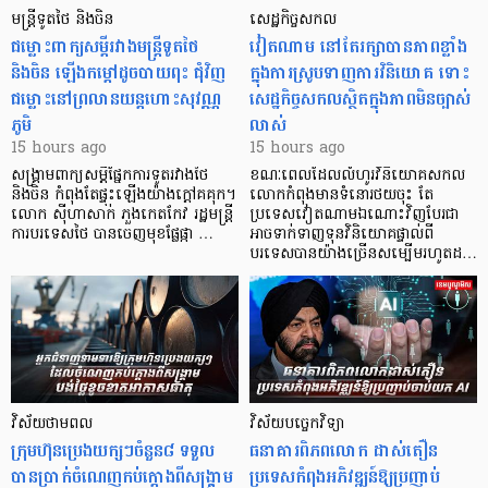
មន្ត្រីទូតថៃ និងចិន
សេដ្ឋកិច្ចសកល
ជម្លោះពាក្យសម្តីរវាងមន្ត្រីទូតថៃ
វៀតណាម នៅតែរក្សាបានភាពខ្លាំង
និងចិន ឡើងកម្ដៅដូចបាយពុះ ជុំវិញ
ក្នុងការស្រូបទាញការវិនិយោគ​ ទោះ
ជម្លោះនៅព្រលានយន្តហោះសុវណ្ណ
សេដ្ឋកិច្ចសកលស្ថិតក្នុងភាពមិនច្បាស់
ភូមិ
លាស់
15 hours ago
15 hours ago
សង្គ្រាមពាក្យសម្តីផ្នែកការទូតរវាងថៃ
ខណៈពេលដែលលំហូរវិនិយោគសកល
និងចិន កំពុងតែផ្ទុះឡើងយ៉ាងក្តៅគគុក។
លោកកំពុងមានទំនោរថយចុះ តែ
លោក ស៊ីហាសាក់ ភួងកេតកែវ រដ្ឋមន្ត្រី
ប្រទេសវៀតណាមឯណោះវិញបែរជា
ការបរទេសថៃ បានចេញមុខផ្លែផ្កា …
អាចទាក់ទាញទុនវិនិយោគផ្ទាល់ពី
បរទេសបានយ៉ាងច្រើនសម្បើមរហូតដ…
វិស័យថាមពល
វិស័យបច្ចេកវិទ្យា
ក្រុមហ៊ុនប្រេងយក្សៗចំនួន៨ ទទួល
ធនាគារពិភពលោក ដាស់តឿន
បានប្រាក់ចំណេញកប់ក្តោងពីសង្គ្រាម
ប្រទេសកំពុងអភិវឌ្ឍន៍ឱ្យប្រញាប់