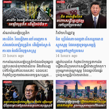
សំណល់អេឡិចត្រូនិក
វិស័យហិរញ្ញវត្ថុ
អាម៉េរិក រឹតបន្តឹងការនាំចេញកាក
ចិន ប្រើ​អំណាចពន្ធដាររឹតកអ្នកមាន
សំណល់អេឡិចត្រូនិក ដើម្បីទប់ស្កាត់
ស្ដុកស្ដម្ភ ដែលផ្ទេរទ្រព្យសម្បត្តិ
ការបាត់បង់រ៉ែយុទ្ធសាស្ត្រ
ចេញទៅក្រៅប្រទេស
13 hours ago
14 hours ago
កាក​សំណល់​អេឡិច​ត្រូនិកដែល​ពីមុនធ្លាប់​
រដ្ឋាភិបាលចិន កំពុងបើកយុទ្ធនាការរឹត
ត្រូវបានចាត់ទុកថាជាសំរាម និងនាំចេញ
បន្តឹងលើក្រុមមហាសេដ្ឋី​យ៉ាង​ក្ដៅគគុក។
ទៅកែច្នៃនៅបរទេស​នោះ ពេលនេះ
​ក្រុមអ្នកមានស្ដុកស្ដម្ភ ដែល​ធ្លាប់​តែផ្ទេរ
កំពុងប្រែក្លាយជាធនធានយុទ្ធសាស្ត្រដ…
ទ្រព្យសម្បត្តិរាប់រយពាន់ល…