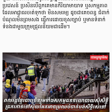
ប្រវេសន៍ ប្រសិនបើពួកគេមានកិរិយាមាយាទ ឬសកម្មភាព
ដែលអាជ្ញាធរចាត់ទុកថា មិនសមរម្យ ដូចជាគេចពន្ធ ជំពាក់
បំណុលមិនព្រមសង ធ្វើការដោយខុសច្បាប់ ឬមានទំនាក់
ទំនងជាមួយក្រុមជ្រុលនិយមជាដើម។