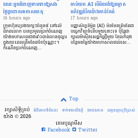
ខណៈអ្នកជំនាញទាមទារឱ្យសង
ចាប់យក AI បើមិនចង់ឱ្យគម្លាត
ថ្លៃខូចខាតអាកាសធាតុ
អភិវឌ្ឍន៍រីកប៉ោងកាន់តែធំ
16 hours ago
17 hours ago
ក្រុមហ៊ុនប្រេងយក្សៗចំនួន៨ នៅលើ
បញ្ញាសិប្បនិម្មិត (AI) មិនមែនត្រឹមតែជា
ពិភពលោក បានប្រមូលប្រាក់ចំណេញ
បច្ចេកវិទ្យាទំនើបមួយនោះទេ ប៉ុន្តែជា
យ៉ាងមហាសាលជាង៩០ពាន់លានដុល្លារ
ក្បាលម៉ាស៊ីនសេដ្ឋកិច្ចថ្មីមួយ ដែលកំពុង
ក្នុងរយៈពេលត្រឹមតែ៣ខែប៉ុណ្ណោះ។
បន្ថែមតម្លៃយ៉ាងមហាសាលដល់សេ…
កំណើនប្រាក់ចំណេញ…
Top
រក្សាសិទ្ធិគ្រប់
អំពីគេហទំព័រនេះ
ទាក់ទងយើងខ្ញំ
ឯកជនភាព
លក្ខខណ្ឌ​ប្រើ​ប្រាស់
យ៉ាង © 2026
ខេមបូណូមីស
Facebook
Twitter