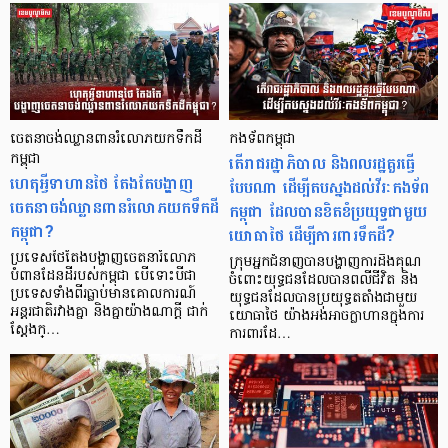
ចេតនាចង់ឈ្លានពានរំលោភយកទឹកដី
កងទ័ពកម្ពុជា
កម្ពុជា
តើរាជរដ្ឋាភិបាល និងពលរដ្ឋគួរធ្វើ
ហេតុអ្វីទាហានថៃ តែងតែបង្ហាញ
បែបណា ដើម្បីតបស្នងដល់វីរៈកងទ័ព
ចេតនាចង់ឈ្លានពានរំលោភយកទឹកដី
កម្ពុជា ដែលបានខិតខំប្រយុទ្ធជាមួយ
កម្ពុជា?
យោធាថៃ ដើម្បីការពារទឹកដី?
ប្រទេសថៃតែងបង្ហាញចេតនារំលោភ
ក្រុមអ្នកជំនាញបានបង្ហាញការដឹងគុណ
បំពានដែនដីរបស់កម្ពុជា បើទោះបីជា
ចំពោះយុទ្ធជនដែលបានពលីជីវិត និង
ប្រទេសទាំងពីរធ្លាប់មានគោលការណ៍
យុទ្ធជនដែលបានប្រយុទ្ធតតាំងជាមួយ
អន្តរជាតិរវាងគ្នា និងគ្នាយ៉ាងណាក្ដី ជាក់
យោធាថៃ យ៉ាងអង់អាចក្លាហានក្នុងការ
ស្ដែងក្…
ការពារដែ…