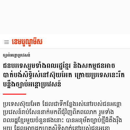
ច្បាប់អន្តោប្រវេសន៍
ជនបរទេសរួមទាំងពលរដ្ឋខ្មែរ និងសកម្មជនអាច
បាត់បង់សិទ្ធិរស់នៅស៊ុយអែត ក្រោយប្រទេសនេះរឹត
បន្តឹងច្បាប់អន្តោប្រវេសន៍
ប្រទេសស៊ុយអែត ដែលជាទីកន្លែងរស់នៅរបស់ជនអន្តោ
ប្រវេសន៍រាប់សែននាក់មកពីជុំវិញពិភពលោក រួមទាំង
ពលរដ្ឋខ្មែរមួយចំនួនផងនោះ បានអនុម័តច្បាប់ថ្មីដ៏តឹងរ៉ឹង
មួយ ដែលអាចដកហូតសិទ្ធិស្នាក់នៅរបស់ជនអន្តោ