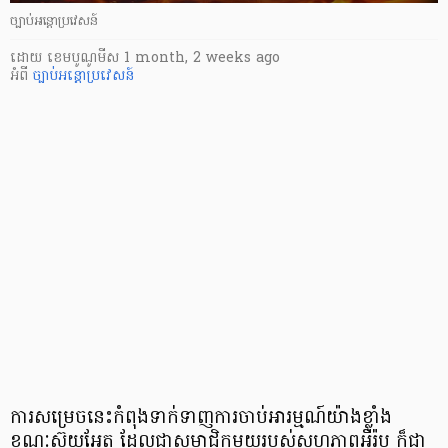
ច្បាប់អន្តោប្រវេសន៍
ដោយ
​ ខេមបូណូមីស
1 month, 2 weeks ago
អំពី
ច្បាប់អន្តោប្រវេសន៍
ការសម្រេចនេះកំពុងទាក់ទាញការចាប់អារម្មណ៍យ៉ាងខ្លាំង
ខណៈស៊ុយអែត ដែលជាសមាជិកមួយរបស់សហភាពអឺរ៉ុប ក៏ជា