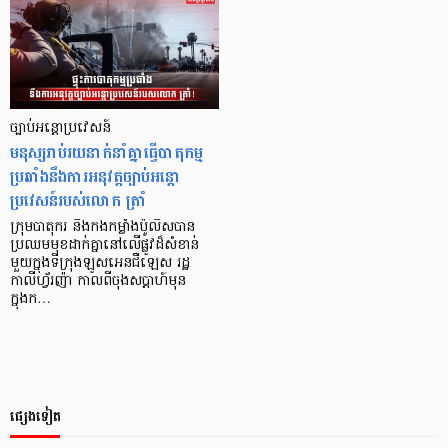
ច្បាប់អន្តោប្រវេសន៍
មនុស្សរាប់រយនាក់នាំគ្នាធ្វើបាតុកម្ម
ប្រឆាំងនឹងការអនុវត្តច្បាប់អន្តោ
ប្រវេសន៍របស់លោក ត្រាំ
ក្រុមបាតុករ និងកងកម្លាំងប៉ូលិសបាន
ប្រឈមមុខដាក់គ្នានៅលើផ្លូវដ៏សំខាន់
មួយក្នុងទីក្រុងឡូសអេនជឺឡេស រដ្ឋ
កាលីហ្វ័រញ៉ា កាលពីចុងសប្តាហ៍មុន
ក្នុងក…
ផ្សេងទៀត