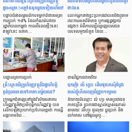
ធនាគារ​និង​គ្រឹះស្ថាន​មីក្រូ​ហិរញ្ញវត្ថុ​
ជន​បរទេស​៣​រូប​ដែល​ជួយ​ខ្មែរ​លេច​ធ្លោ​
ជួប«គ្រោះ»ក្តៅ​គគុក​មួយ​ទៀត​ហើយ!
ជាង​គេ
បន្ទាប់​ពី​រង​សម្ពាធ​​ពី​ការ​ទម្លាក់​ពិដាន​អត្រា​
លោកអ្នក​នាង​ខ្លះ​ប្រាកដ​ជា​បាន​​ដឹង​ឮ​តាម​
ការ​ប្រាក់ ១៨​% ដែល​កំណត់​ដោយ​
រយៈ​ការ​អាន​ព័ត៌មាន ឬ​ការ​ផ្សព្វផ្សាយ​
រដ្ឋាភិបាល​កម្ពុជា កាល​ពី​ពេល​ថ្មីៗ​នេះ
ផ្សេងៗ អំពី​ភាព​ល្បីល្បាញ​របស់​ជន​
ឥឡូវ​នេះ ធនាគ…
បរទេស​មួយ​ចំនួន ដែល…
បញ្ហា​អត្រា​ការប្រាក់
ពាណិជ្ជករជោគជ័យ
គ្រឹះស្ថាន​មីក្រូ​ហិរញ្ញវត្ថុ​នឹង​ជួប​វិបត្តិ​
ឧកញ៉ា លី ហួរ៖ ដើមទុនរកស៊ីដំបូង
ធ្ងន់ធ្ងរ​ឈាន​ទៅ​រក​ការ​ក្ស័យធន?
របស់ខ្ញុំកើតចេញពីជ្រូក១ក្បាល
ក្រុម​អ្នក​ជំនាញ​នៅ​ក្នុង​វិស័យ​ធនាគារ
និយាយ​ពី​ឈ្មោះ លី ហួរ មាន​ប្រជាជន​
ហិរញ្ញវត្ថុ​និង​ប្រតិបត្តិករ​ហិរញ្ញ​វត្ថុ បាន​​
ភាគ​ច្រើន ប្រាកដ​ជា​ស្គាល់​ច្បាស់​ណាស់
លើក​ឡើង​ប្រហាក់​ប្រហែល​គ្នា​ថា ការ​ធ្វើ​
តាមរយៈ លីហួរ ដូរ​លុយ ប្តូរ​បា្រក់ និង​
អន្តរាគមន៍​ព…
លក់​មាស នៅ​ផ្សារ​អូរ​ឫ…