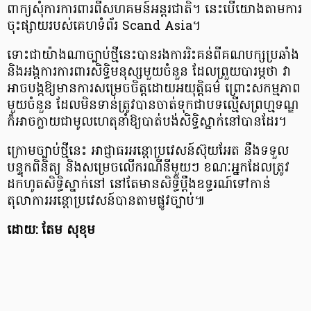
ពាក្យសុំការការពារពីសហគមន៍អន្តរជាតិ។ នេះបើយោងតាមការ
ចុះផ្សាយរបស់គេហទំព័រ Scand Asia។
ទោះជាយ៉ាងណាច្បាប់ថ្មីនេះបានរងការរិះគន់ពីគណបក្សប្រឆាំង
និងអង្គការការពារសិទ្ធិមនុស្សមួយចំនួន ដែលព្រួយបារម្ភថា វា
អាចបង្កឱ្យមានការសម្រេចចិត្តដោយអយុត្តិធម៌ ព្រោះសកម្មភាព
មួយចំនួន ដែលមិនទាន់ត្រូវបានចាត់ទុកជាបទល្មើសព្រហ្មទណ្ឌ
ក៏អាចក្លាយជាមូលហេតុនាំឱ្យបាត់បង់សិទ្ធិស្នាក់នៅបានដែរ។
ក្រោមច្បាប់ថ្មីនេះ អាជ្ញាធរអន្តោប្រវេសន៍ស៊ុយអែត នឹងទទួល
បន្ទុកពិនិត្យ និងសម្រេចលើករណីនីមួយៗ ខណៈអ្នកដែលត្រូវ
ដកហូតសិទ្ធិស្នាក់នៅ នៅតែមានសិទ្ធិប្តឹងឧទ្ធរណ៍ទៅកាន់
តុលាការអន្តោប្រវេសន៍បានតាមផ្លូវច្បាប់៕
ដោយ: តែម សុខុម