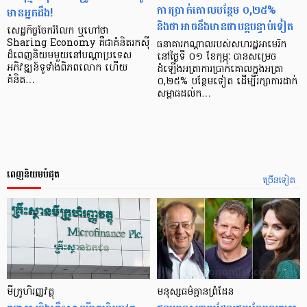
ការប្រាក់គោលបន្ថែម ០,២៥%
មាន​អ្នក​ដឹង!
និងថាអាចនឹងមានជាបន្ដបន្ទាប់ទៀត
សេដ្ឋកិច្ច​ចែក​រំលែក ឬ​ហៅ​ថា
Sharing Economy គឺ​ជា​គំនិត​រកស៊ី​
ធនាគារកណ្ដាលរបស់សហរដ្ឋអាមេរិក
ដ៏​ពេញ​និយម​មួយ​នៅ​បណ្ដា​ប្រទេស​
នៅថ្ងៃទី ០១ ខែកុម្ភៈ បានសម្រេច
អភិវឌ្ឍន៍​ទូទាំង​ពិភពលោក ហើយ​
ដំឡើងអត្រាការប្រាក់គោលក្នុងអត្រា
គំនិត…
០,២៥% បន្ថែមទៀត ដើម្បីរក្សាការដាក់
សម្ពាធដល់ក…
ពេញនិយមបំផុត
ច្រើនទៀត
មីក្រូ​ហិរញ្ញវត្ថុ
មនុស្ស​ធម៌​គ្មាន​ព្រំដែន