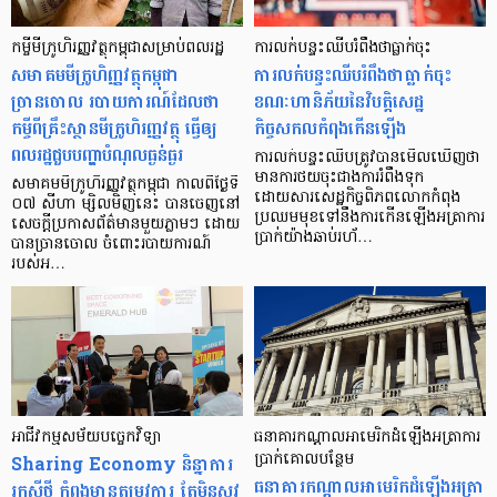
កម្ចី​មីក្រូ​ហិរញ្ញវត្ថុ​កម្ពុជា​សម្រាប់ពលរដ្ឋ
ការលក់បន្ទះឈីបរំពឹងថាធ្លាក់ចុះ
សមាគមមីក្រូហិញ្ញវត្ថុកម្ពុជា
ការលក់បន្ទះឈីបរំពឹងថាធ្លាក់ចុះ
ច្រានចោល របាយការណ៍ដែលថា
ខណៈហានិភ័យនៃវិបត្តិសេដ្ឋ
កម្ចីពីគ្រឹះស្ថានមីក្រូហិរញ្ញវត្ថុ ធ្វើឲ្យ
កិច្ចសកលកំពុងកើនឡើង
ពលរដ្ឋជួប​​បញ្ហា​​បំណុល​ធ្ងន់ធ្ងរ
ការលក់បន្ទះឈីបត្រូវបានមើលឃើញថា
មានការថយចុះជាងការរំពឹងទុក
សមាគមមីក្រូហិរញ្ញវត្ថុកម្ពុជា កាលពីថ្ងៃទី
ដោយសារសេដ្ឋកិច្ចពិភពលោកកំពុង
០៧ សីហា ម្សិលមិញនេះ បានចេញនៅ
ប្រឈមមុខទៅនឹងការកើនឡើងអត្រាការ
សេចក្ដីប្រកាសព័ត៌មានមួយភ្លាមៗ ដោយ
ប្រាក់យ៉ាងឆាប់រហ័…
បានច្រានចោល ចំពោះរបាយការណ៍
របស់អ…
អាជីវកម្ម​សម័យ​បច្ចេកវិទ្យា
ធនាគារកណ្តាលអាមេរិកដំឡើងអត្រាការ
Sharing Economy និន្នាការ​
ប្រាក់គោលបន្ថែម
ធនាគារកណ្តាលអាមេរិកដំឡើងអត្រា
រកស៊ី​ថ្មី កំពុង​មាន​តម្រូវការ តែ​មិន​សូវ​