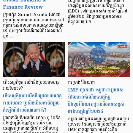
បើគ្មានការប្រែប្រួលទេ កម្ពុជានឹងចាក
Finance Review
ចេញពីប្រទេសមានការអភិវឌ្ឍតិចតួច
(LDC) ទៅជាប្រទេសកំពុងអភិវឌ្ឍនៅ
ក្រុមហ៊ុន Smart Axiata ដែលជា
ឆ្នាំ២០២៩ និងក្លាយជាប្រទេសមាន
ក្រុមហ៊ុនទូរគមនាគមន៍ឈានមុខគេ នៅ
ចំណូលមធ្យមក…
កម្ពុជា បានទទួលការទទួលស្គាល់ជាថ្មីម្តង
ទៀតសម្រាប់ដំណើរការដ៏ពិសេសរបស់
ខ្លួន …
តើសេដ្ឋកិច្ចអាមេរិកនឹងប្រឈមមហន្ដ
គម្រោងវិនិយោគ
រាយមែនទេ?
IMF ព្យាករថា កម្ពុជាជាប្រទេស
តើសេដ្ឋកិច្ចអាមេរិកនឹងប្រឈមមហន្ដ
ដែលមានកំណើនសេដ្ឋកិច្ច
រាយមែនទេ ប្រសិនបើសភាមិនព្រម
និងទុនវិនិយោគផ្ទាល់ពីបរទេសខ្ពស់
ដំឡើងពិដានបំណុលជាតិ?
ជាងគេក្នុងឆ្នាំ២០២៤
ប្រធានាធិបតីអាមេរិក លោក ចូ បៃឌិន
កម្ពុជា គឺជាប្រទេសមួយស្ថិតក្នុងចំណោម
និងរដ្ឋមន្ត្រីហិរញ្ញវត្ថុអាមេរិក បាន
ប្រទេស ដែលមូលនិធិរូបិយវត្ថុអន្តរជាតិ
ចេញមកព្រមានជាថ្មីទៀត អំពីមហន្ត
IMF បានព្យាករថា មានកំណើន