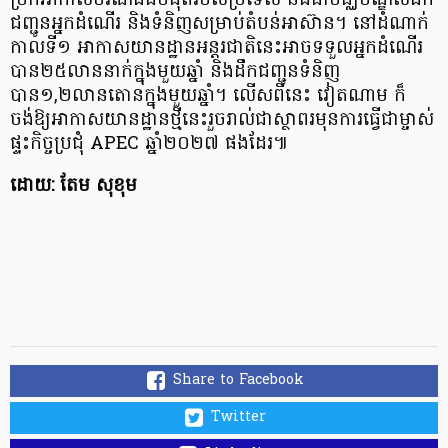
ច្រកអាកាសចរណ៍​ដ៏ធំបំផុតរបស់ប្រទេស​ និងជាមជ្ឈមណ្ឌលដឹក
ជញ្ជូនអ្នកដំណើរ និងទំនិញសម្រាប់តំបន់​អាស៊ាន។ នៅដំណាក់
កាលទី១ ​អាកាសយានដ្ឋាន​អន្តរជាតិនេះអាចទទួលអ្នកដំណើរ
បាន២៥លាននាក់ក្នុងមួយឆ្នាំ និងដឹកជញ្ជូនទំនិញ
បាន១,២លានតោនក្នុងមួយឆ្នាំ។ លើសពីនេះ វៀតណាម ក៏
ចង់ឱ្យអាកាសយានដ្ឋានថ្មីនេះរួចរាល់ជាស្ថាពរមុនការធ្វើជាម្ចាស់
ផ្ទះកិច្ចប្រជុំ APEC ឆ្នាំ២០២៧ ផងដែរ៕
ដោយ: តែម សុខុម
Share to Facebook
Twitter