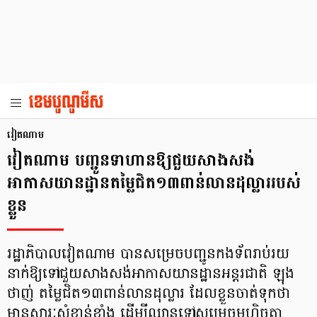
វៀតណាម
វៀតណាម បញ្ជូនទាហានឱ្យជួយសាងសង់
អាកាសយានដ្ឋានតម្លៃជិត១៣ពាន់លានដុល្លាររបស់
ខ្លួន
រដ្ឋាភិបាលវៀតណាម បានសម្រេចបញ្ជូនកងទ័ពរាប់រយ
នាក់ឱ្យទៅជួយសាងសង់អាកាសយានដ្ឋានអន្តរជាតិ ឡុង
ថាញ់ តម្លៃជិត១៣ពាន់លានដុល្លារ ដែលខ្លួនចាត់ទុកថា
មានសារៈសំខាន់ខ្លាំង ដើម្បីឈានទៅសម្រេចមហិច្ឆតា