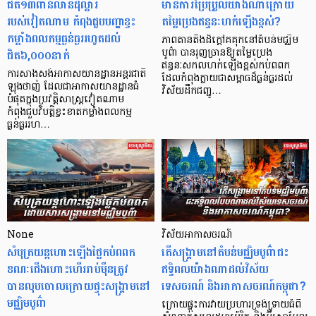
ជិត១៣ពាន់លានដុល្លារ
មានការប្រែប្រួលយ៉ាងណាក្រោយ
របស់វៀតណាម កំពុងជួបបញ្ហាខ្វះ
តម្លៃប្រេងឥន្ធនៈហក់ឡើងខ្ពស់?
កម្លាំងពលកម្មធ្ងន់ធ្ងររហូតដល់
ភាពតានតឹងដ៏ក្តៅគគុកនៅតំបន់មជ្ឈិម
ជិត៦,០០០នាក់
បូព៌ា បានរុញច្រានឱ្យតម្លៃប្រេង
ឥន្ធនៈសកលហក់ឡើងខ្ពស់កប់ពពក
ការសាងសង់អាកាសយានដ្ឋានអន្តរជាតិ
ដែលកំពុងក្លាយជាសម្ពាធដ៏ធ្ងន់ធ្ងរដល់
ឡុងថាញ់ ដែលជាអាកាសយានដ្ឋានធំ
វិស័យដឹកជញ្ជូ…
បំផុតក្នុងប្រវត្តិសាស្ត្រវៀតណាម
កំពុងជួបវិបត្តិខ្វះខាតកម្លាំងពលកម្ម
ធ្ងន់ធ្ងររហ…
None
វិស័យអាកាសចរណ៍
សំបុត្រយន្តហោះឡើងថ្លៃកប់ពពក
តើសង្រ្គាមនៅតំបន់មជ្ឈិមបូព៌ាជះ
ខណៈជើងហោះហើររាប់ម៉ឺនត្រូវ
ឥទ្ធិពលយ៉ាងណាដល់វិស័យ
បានលុបចោលក្រោយផ្ទុះសង្គ្រាមនៅ
ទេសចរណ៍ និងអាកាសចរណ៍កម្ពុជា?
មជ្ឈិមបូព៌ា
ក្រោយផ្ទុះការវាយប្រហារទ្រង់ទ្រាយធំពី