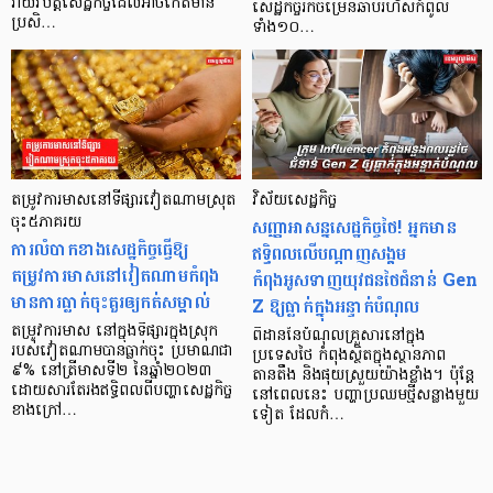
រាយវិបត្តិសេដ្ឋកិច្ចដែលអាចកើតមាន
សេដ្ឋកិច្ចរីកចម្រើនឆាប់រហ័សកំពូល
ប្រសិ…
ទាំង១០…
តម្រូវការមាសនៅទីផ្សារវៀតណាមស្រុត
វិស័យសេដ្ឋកិច្ច
ចុះ៥ភាគរយ
សញ្ញាអាសន្នសេដ្ឋកិច្ចថៃ! អ្នកមាន
ការលំបាកខាងសេដ្ឋកិច្ចធ្វើឱ្យ
ឥទ្ធិពលលើបណ្តាញសង្គម
តម្រូវការមាសនៅវៀតណាមកំពុង
កំពុងអូសទាញយុវជនថៃជំនាន់ Gen
មានការធ្លាក់ចុះគួរឲ្យកត់សម្គាល់
Z ឱ្យធ្លាក់ក្នុងអន្ទាក់បំណុល
តម្រូវការមាស នៅក្នុងទីផ្សារក្នុងស្រុក
ពិដាននៃបំណុលគ្រួសារនៅក្នុង
របស់វៀតណាមបានធ្លាក់ចុះ ប្រមាណជា
ប្រទេសថៃ កំពុងស្ថិតក្នុងស្ថានភាព
៩% នៅត្រីមាសទី២ នៃឆ្នាំ២០២៣
តានតឹង និងផុយស្រួយយ៉ាងខ្លាំង​។ ប៉ុន្តែ
ដោយសារតែរងឥទ្ធិពលពីបញ្ហាសេដ្ឋកិច្ច
នៅពេលនេះ បញ្ហាប្រឈមថ្មីសន្លាងមួយ
ខាងក្រៅ…
ទៀត ដែលកំ…