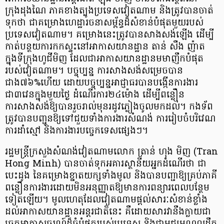
ក្រុងដុងណៃ ភាគខាងត្បូងប្រទេសវៀតណាម និងត្រូវបានចាត់
ទុកថា ជាគម្រោងហេដ្ឋារចនាសម្ព័ន្ធដ៏សំខាន់បំផុតមួយរបស់
ប្រទេស​វៀតណាម។ គម្រោងនេះត្រូវបានសាងសង់ឡើង ដើម្បី
កាត់បន្ថយ​ការកកស្ទះនៅអាកាសយានដ្ឋាន តាន់ សឺង ញ៉ាត
ក្នុងទីក្រុងហូជីមិញ ដែលជាអាកាសយានដ្ឋានមមាញឹកបំផុត
របស់វៀតណាម។ បច្ចុប្បន្ន ការសាងសង់សម្រេចបាន
ជាង៧៦%ហើយ ដោយបច្ចុប្បន្នអាជ្ញាធរបានបង្កើនការងារ
ជា៣វេនក្នុងមួយថ្ងៃ ដំណើរការ២៤ម៉ោង ដើម្បីពន្លឿន
ការសាងសង់ឱ្យបានរួចរាល់មុនរដូវភ្លៀងចូលមកដល់​។ កងទ័ព
ត្រូវបានបញ្ជូនឱ្យទៅជួយទាំងការងារសំណង់ ការរៀបចំបរិវេណ
ការដាំស្មៅ និងការងារបច្ចេកទេសផ្សេងៗ។
រដ្ឋមន្ត្រីក្រសួងសំណង់វៀតណាមលោក ត្រាន់ ហុង មិញ (Tran
Hong Minh) បានចាត់ទុកអគារស្ថានីយ​អ្នកដំណើរថា ​ជា​
បេះដូង នៃគម្រោងខ្នាតយក្សទាំងមូល និងបានបញ្ជាឱ្យគ្រប់ភាគី
ពន្លឿនការងារដោយមិនអនុញ្ញាតឱ្យមានការពន្យារពេលបន្ថែម
ទៀតឡើយ។ មូលហេតុដែលវៀតណាមផ្តល់សារៈសំខាន់ខ្លាំង
ដល់​អាកាសយានដ្ឋាន​អន្តរជាតិនេះ គឺដោយសារវានឹងក្លាយជា