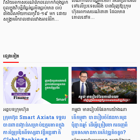
សំណាក់សហរដ្ឋអាម៉េរិក និងអ៊ីស្រាអែល
វិស័យអាកាសចរណ៍ពិភពលោកកំពុងធ្លាក់
ទៅលើប្រទេសអ៊ីរ៉ង់ បានជំរុញឱ្យក្រុម
ចូលក្នុងវិបត្តិដ៏ធ្ងន់ធ្ងរមិនធ្លាប់មាន ចាប់
ហ៊ុនអាកាសចរណ៍នានា ដែលមាន
តាំងពីសម័យកាលកូវីដ-១៩ មក ដោយ
គោលដៅទ…
សង្គ្រាមរីករាលដាលរវាងអាម៉េរិក…
ផ្សេងទៀត
អត្ថបទក្រុមហ៊ុន
កម្ពុជា មានរៀបចំផែនការយ៉ាងណា
ក្រុមហ៊ុន Smart Axiata ទទួល
តើកម្ពុជា បានរៀបចំផែនការមុន
បានពានរង្វាន់សម្រាប់ឧត្តមភាពក្នុង
ប៉ុន្មានឆ្នាំ ដើម្បីត្រៀមចាកចេញពី
ការច្នៃប្រឌិតពីទស្សនាវដ្តីអន្តរជាតិ
ប្រទេសមានការអភិវឌ្ឍតិចតួច?
Global Banking &