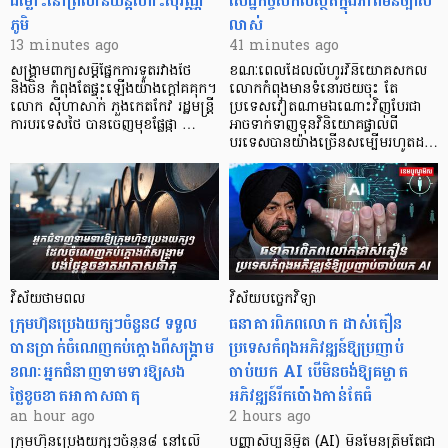
ជម្លោះនៅព្រលានយន្តហោះសុវណ្ណ
សេដ្ឋកិច្ចសកលស្ថិតក្នុងភាពមិនច្បាស់
ភូមិ
លាស់
13 minutes ago
41 minutes ago
សង្គ្រាមពាក្យសម្តីផ្នែកការទូតរវាងថៃ
ខណៈពេលដែលលំហូរវិនិយោគសកល
និងចិន កំពុងតែផ្ទុះឡើងយ៉ាងក្តៅគគុក។
លោកកំពុងមានទំនោរថយចុះ តែ
លោក ស៊ីហាសាក់ ភួងកេតកែវ រដ្ឋមន្ត្រី
ប្រទេសវៀតណាមឯណោះវិញបែរជា
ការបរទេសថៃ បានចេញមុខផ្លែផ្កា …
អាចទាក់ទាញទុនវិនិយោគផ្ទាល់ពី
បរទេសបានយ៉ាងច្រើនសម្បើមរហូតដ…
វិស័យថាមពល
វិស័យបច្ចេកវិទ្យា
ក្រុមហ៊ុនប្រេងយក្សៗចំនួន៨ ទទួល
ធនាគារពិភពលោក ដាស់តឿន
បានប្រាក់ចំណេញកប់ក្តោងពីសង្គ្រាម
ប្រទេសកំពុងអភិវឌ្ឍន៍ឱ្យប្រញាប់
ខណៈអ្នកជំនាញទាមទារឱ្យសង
ចាប់យក AI បើមិនចង់ឱ្យគម្លាត
ថ្លៃខូចខាតអាកាសធាតុ
អភិវឌ្ឍន៍រីកប៉ោងកាន់តែធំ
an hour ago
2 hours ago
ក្រុមហ៊ុនប្រេងយក្សៗចំនួន៨ នៅលើ
បញ្ញាសិប្បនិម្មិត (AI) មិនមែនត្រឹមតែជា