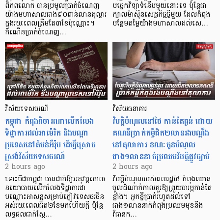
ពិភពលោក បានប្រមូលប្រាក់ចំណេញ
បច្ចេកវិទ្យាទំនើបមួយនោះទេ ប៉ុន្តែជា
យ៉ាងមហាសាលជាង៩០ពាន់លានដុល្លារ
ក្បាលម៉ាស៊ីនសេដ្ឋកិច្ចថ្មីមួយ ដែលកំពុង
ក្នុងរយៈពេលត្រឹមតែ៣ខែប៉ុណ្ណោះ។
បន្ថែមតម្លៃយ៉ាងមហាសាលដល់សេ…
កំណើនប្រាក់ចំណេញ…
វិស័យទេសចរណ៍
វិស័យធនាគារ
កម្ពុជា កំពុងពិចារណាលើកលែង
វិបត្តិបំណុល​នៅថៃ កាន់តែធ្ងន់ ដោយ
ទិដ្ឋាការដល់អាម៉េរិក និងបណ្តា
គណនីប្រាក់កម្ចីជិត២លានរងបណ្តឹង
ប្រទេសនៅតំបន់អឺរ៉ុប ដើម្បីស្រោច
នៅតុលាការ ខណៈកូនបំណុល
ស្រង់វិស័យទេសចរណ៍
ជាង១លាននាក់ប្រឈមវិបត្តិផ្លូវច្បាប់
2 hours ago
2 hours ago
ទោះបីជាកម្ពុជា បានដាក់ឱ្យអនុវត្តគោល
វិបត្តិបំណុលរបស់ពលរដ្ឋថៃ កំពុងឈាន
នយោបាយលើកលែងទិដ្ឋាការជា
ចូលដំណាក់កាលគួរឱ្យព្រួយបារម្ភកាន់តែ
បណ្ដោះអាសន្នសម្រាប់ភ្ញៀវទេសចរចិន
ខ្លាំង។ អ្នកខ្ចីប្រាក់​រហូតដល់​ទៅ
អស់រយៈពេលជិត២ខែមកហើយក្ដី ប៉ុន្តែ
ជាង១លាននាក់កំពុងប្រឈមមុខនឹង
លទ្ធផលជាក់ស្ដែ…
វិធានក…