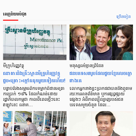
ពេញនិយមបំផុត
ច្រើនទៀត
មីក្រូ​ហិរញ្ញវត្ថុ
មនុស្ស​ធម៌​គ្មាន​ព្រំដែន
ធនាគារ​និង​គ្រឹះស្ថាន​មីក្រូ​ហិរញ្ញវត្ថុ​
ជន​បរទេស​៣​រូប​ដែល​ជួយ​ខ្មែរ​លេច​ធ្លោ​
ជួប«គ្រោះ»ក្តៅ​គគុក​មួយ​ទៀត​ហើយ!
ជាង​គេ
បន្ទាប់​ពី​រង​សម្ពាធ​​ពី​ការ​ទម្លាក់​ពិដាន​អត្រា​
លោកអ្នក​នាង​ខ្លះ​ប្រាកដ​ជា​បាន​​ដឹង​ឮ​តាម​
ការ​ប្រាក់ ១៨​% ដែល​កំណត់​ដោយ​
រយៈ​ការ​អាន​ព័ត៌មាន ឬ​ការ​ផ្សព្វផ្សាយ​
រដ្ឋាភិបាល​កម្ពុជា កាល​ពី​ពេល​ថ្មីៗ​នេះ
ផ្សេងៗ អំពី​ភាព​ល្បីល្បាញ​របស់​ជន​
ឥឡូវ​នេះ ធនាគ…
បរទេស​មួយ​ចំនួន ដែល…