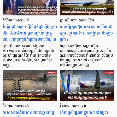
វិស័យអាកាសចរណ៍
ក្រុមហ៊ុនអាកាសចរណ៍ចិន
វិបត្តិប្រេងឥន្ធនៈឡើងថ្លៃកំពុងធ្វើឱ្យក្រុម
ហេតុអ្វីក្រុមហ៊ុនអាកាសចរណ៍ចិន រង
ហ៊ុន AirAsia ជួបបញ្ហាហិរញ្ញវត្ថុ
គ្រោះខ្លាំងជាងគេពីសង្គ្រាមនៅមជ្ឈិម
ខណៈអ្នកផ្គត់ផ្គង់កំពុងតាមទារបំណុល
បូព៌ា?
ក្រុមហ៊ុនអាកាសចរណ៍តម្លៃទាប
ទីផ្សារភាគហ៊ុនរបស់ក្រុមហ៊ុន
AirAsia របស់ម៉ាឡេស៊ី ជួបបញ្ហារាំង
អាកាសចរណ៍ធំៗបំផុតរបស់ប្រទេសចិន
ស្ទះហិរញ្ញវត្ថុកាន់តែខ្លាំងក្រោយតម្លៃ
បានរងផលប៉ះពាល់ខ្លាំងជាងគេ បើធៀប
ប្រេងឥន្ធនៈហក់ឡើងខ្ពស់ បន្ទាប់ពីផ្ទុះ
នឹងបណ្តាប្រទេសដទៃទៀតចាប់
សង្គ្រ…
តាំងពីសង្គ្រាមនៅមជ្ឈ…
វិស័យអាកាសចរណ៍
វិស័យអាកាសចរណ៍
ការសាងសង់អាកាសយានដ្ឋានតម្លៃ
តើតម្លៃសំបុត្រយន្តហោះនៅកម្ពុជា