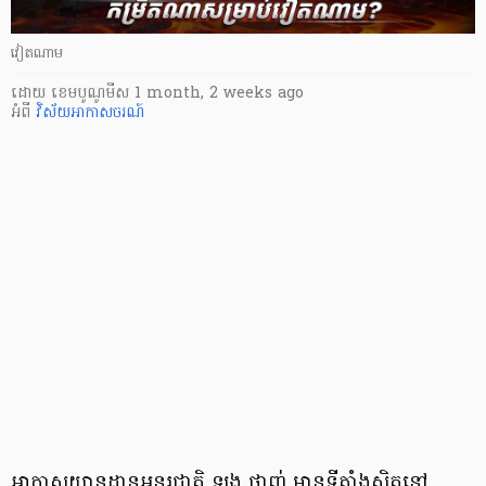
វៀតណាម
ដោយ
​ ខេមបូណូមីស
1 month, 2 weeks ago
អំពី
វិស័យអាកាសចរណ៍
អាកាសយានដ្ឋាន​អន្តរជាតិ ឡុង ថាញ់ ​មាន​ទីតាំងស្ថិតនៅ