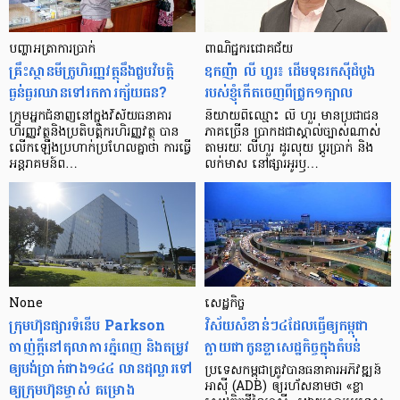
បញ្ហា​អត្រា​ការប្រាក់
ពាណិជ្ជករជោគជ័យ
គ្រឹះស្ថាន​មីក្រូ​ហិរញ្ញវត្ថុ​នឹង​ជួប​វិបត្តិ​
ឧកញ៉ា លី ហួរ៖ ដើមទុនរកស៊ីដំបូង
ធ្ងន់ធ្ងរ​ឈាន​ទៅ​រក​ការ​ក្ស័យធន?
របស់ខ្ញុំកើតចេញពីជ្រូក១ក្បាល
ក្រុម​អ្នក​ជំនាញ​នៅ​ក្នុង​វិស័យ​ធនាគារ
និយាយ​ពី​ឈ្មោះ លី ហួរ មាន​ប្រជាជន​
ហិរញ្ញវត្ថុ​និង​ប្រតិបត្តិករ​ហិរញ្ញ​វត្ថុ បាន​​
ភាគ​ច្រើន ប្រាកដ​ជា​ស្គាល់​ច្បាស់​ណាស់
លើក​ឡើង​ប្រហាក់​ប្រហែល​គ្នា​ថា ការ​ធ្វើ​
តាមរយៈ លីហួរ ដូរ​លុយ ប្តូរ​បា្រក់ និង​
អន្តរាគមន៍​ព…
លក់​មាស នៅ​ផ្សារ​អូរ​ឫ…
None
សេដ្ឋកិច្ច​
ក្រុមហ៊ុនផ្សារទំនើប Parkson
វិស័យ​សំខាន់ៗ​៤​ដែល​ធ្វើ​ឲ្យ​កម្ពុជា​
ចាញ់ក្ដីនៅតុលាការភ្នំពេញ និងតម្រូវ
ក្លាយ​ជា​កូន​ខ្លា​សេដ្ឋកិច្ច​ក្នុង​តំបន់
ឲ្យបង់ប្រាក់ជាង១៤៤ លានដុល្លារទៅ
ប្រទេស​កម្ពុជា​ត្រូវ​បាន​ធនាគារ​អភិវឌ្ឍន៍​
ឲ្យក្រុមហ៊ុនម្ចាស់ គម្រោង
អាស៊ី (ADB) ឲ្យ​រហ័ស​នាមថា «ខ្លា​