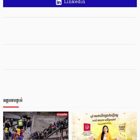
Linkedin
អត្ថបទបន្ទាប់