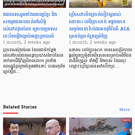
ជនបរទេសរួមទាំងពលរដ្ឋខ្មែរ និង
ប្រើសេវាបើកប្រាក់បៀវត្សរបស់
សកម្មជនអាចបាត់បង់សិទ្ធិ
ធនាគារ ខេប៊ីប្រាសាក់ ទទួលបាន
រស់នៅស៊ុយអែត ក្រោយប្រទេស
កញ្ចប់ធានារ៉ាប់រងអាយុជីវិតពី AIA
នេះរឹតបន្តឹងច្បាប់អន្តោប្រវេសន៍
ឬសាច់ប្រាក់ត្រឡប់វិញ
1 month, 2 weeks ago
1 month, 2 weeks ago
ប្រទេសស៊ុយអែត ដែលជាទីកន្លែង
ធនាគារ ខេប៊ីប្រាសាក់ មានសេចក្ដីរីករាយ
រស់នៅរបស់ជនអន្តោប្រវេសន៍រាប់សែន
ផ្តល់ជូនប្រូម៉ូសិនពិសេសសម្រាប់អតិថិជន
នាក់មកពីជុំវិញពិភពលោក រួមទាំង
ជានីតិបុគ្គល ទាំងថ្មី និងចាស់ ដែលចុះ
ពលរដ្ឋខ្មែរមួយចំនួនផងនោះ បានអនុម័ត
ឈ្មោះប្រើប្រាស់សេវាបើកប្រ…
ច្បាប់ថ្មីដ…
Related Stories
More