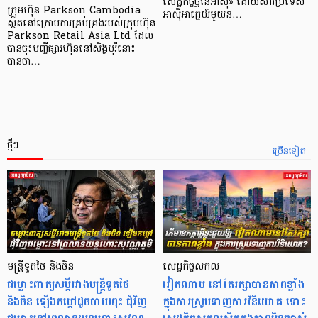
សេដ្ឋកិច្ច​ថ្មី​នៃ​អាស៊ី» ដោយសារ​ប្រទេស​
ក្រុមហ៊ុន Parkson Cambodia
អាស៊ី​អាគ្នេយ៍​មួយ​ន…
ស្ថិតនៅក្រោមការគ្រប់គ្រងរបស់ក្រុមហ៊ុន
Parkson Retail Asia Ltd ដែល
បានចុះបញ្ចីផ្សារហ៊ុននៅសិង្ហបុរីនោះ
បានចា…
ថ្មីៗ
ច្រើនទៀត
មន្ត្រីទូតថៃ និងចិន
សេដ្ឋកិច្ចសកល
ជម្លោះពាក្យសម្តីរវាងមន្ត្រីទូតថៃ
វៀតណាម នៅតែរក្សាបានភាពខ្លាំង
និងចិន ឡើងកម្ដៅដូចបាយពុះ ជុំវិញ
ក្នុងការស្រូបទាញការវិនិយោគ​ ទោះ