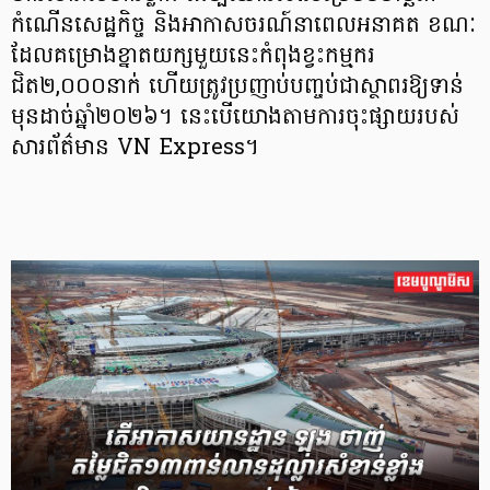
កំណើនសេដ្ឋកិច្ច និងអាកាសចរណ៍នាពេលអនាគត ខណៈ
ដែលគម្រោងខ្នាតយក្សមួយនេះកំពុងខ្វះកម្មករ
ជិត២,០០០នាក់ ហើយត្រូវប្រញាប់បញ្ចប់ជាស្ថាពរឱ្យទាន់
មុនដាច់ឆ្នាំ២០២៦។ នេះបើយោងតាមការចុះផ្សាយរបស់
សារព័ត៌មាន VN Express។