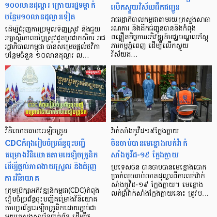
១០០លានដុល្លារ ក្រោយរដ្ឋទម្លាក់
លើកស្ទួយវិស័យដឹកជញ្ជូន
បន្ថែម១០លានដុល្លារទៀត
រាជរដ្ឋាភិបាលកម្ពុជាតាមរយៈក្រសួងសាធា
រណការ និងដឹកជញ្ជូនបាននិងកំពុង
ដើម្បីជំរុញការប្រមូលទិញស្រូវ និងជួយ
ពន្លឿនកិច្ចការអភិវឌ្ឍន៍មជ្ឈមណ្ឌលភ័ស្តុ
រក្សាស្ថិរភាពតម្លៃស្រូវជូនប្រជាកសិករ រាជ
ភារកម្មភ្នំពេញ ដើម្បីលើកស្ទួយ
រដ្ឋាភិបាលកម្ពុជា បានសម្រេចផ្តល់ថវិកា
វិស័យដ…
បន្ថែមចំនួន ១០លានដុល្លារ ល…
វិនិយោគតាមអេឡិចត្រូន
វ៉ាក់សាំងកូវីដ១៩ក្លែងក្លាយ
CDCកំពុងរៀបចំប្រព័ន្ធចុះបញ្ជី
ចិនចាប់បានមេខ្លោងលក់វ៉ាក់
គម្រោងវិនិយោគតាមអេឡិចត្រូនិក
សាំងកូវីដ-១៩ ក្លែងក្លាយ
ដើម្បីផ្តល់ភាពងាយស្រួល និងជំរុញ
ប្រទេសចិន បានចាប់បានមេខ្លោងបោក
ការវិនិយោគ
ប្រាក់លុយរាប់លានដុល្លារពីការលក់វ៉ាក់
សាំងកូវីដ-១៩ ក្លែងក្លាយ។ មេខ្លោង
ក្រុមប្រឹក្សាអភិវឌ្ឍន៍កម្ពុជា(CDC)កំពុង
លក់ថ្នាំវ៉ាក់សាំងក្លែងក្លាយនោះ ត្រូវប…
រៀបចំប្រព័ន្ធចុះបញ្ជីគម្រោងវិនិយោគ
តាមប្រព័ន្ធអេឡិចត្រូនិកដោយភ្ជាប់ជា