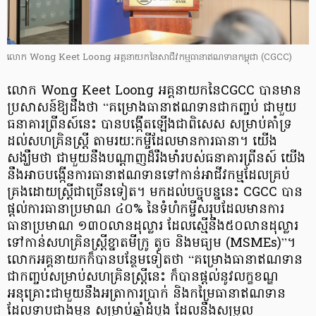
លោក Wong Keet Loong អគ្គនាយកនៃសាជីវកម្មធានាឥណទានកម្ពុជា (CGCC)
លោក Wong Keet Loong អគ្គនាយកនៃCGCC បានមាន
ប្រសាសន៍ឱ្យដឹងថា “គម្រោងធានាឥណទានជាកញ្ចប់ ជាមួយ
ធនាគារព្រីនស៍នេះ បានបង្កើតឡើងជាពិសេស សម្រាប់គាំទ្រ
ដល់សហគ្រិនស្រ្តី តាមរយៈកម្ចីដែលមានការធានា។ យើង
សង្ឃឹមថា ជាមួយនឹងបណ្តាញដ៏រឹងមាំរបស់ធនាគារព្រីនស៍ យើង
នឹងអាចបង្កើនការធានាឥណទានទៅកាន់អាជីវកម្មដែលគ្រប់
គ្រងដោយស្រ្តីជាច្រើនទៀត។ មកដល់បច្ចុបន្ននេះ CGCC បាន
ផ្តល់ការធានាប្រមាណ ៤០% នៃទំហំកម្ចីសរុបដែលមានការ
ធានាប្រមាណ ១៣០លានដុល្លារ ដែលស្មើនឹង៥០លានដុល្លារ
ទៅកាន់សហគ្រិនស្រ្តីខ្នាតមីក្រូ តូច និងមធ្យម (MSMEs)”។
លោកអគ្គនាយកក៏បានបន្ថែមទៀតថា “គម្រោងធានាឥណទាន
ជាកញ្ចប់សម្រាប់សហគ្រិនស្រ្តីនេះ ក៏បានផ្តល់នូវលក្ខខណ្ឌ
អនុគ្រោះជាមួយនឹងអត្រាការប្រាក់ និងកម្រៃធានាឥណទាន
ដែលទាបជាងមុន សម្រាប់ឆ្នាំដំបូង ដែលនឹងសម្រួល