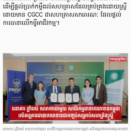
ដើម្បីផ្តល់ប្រាក់កម្ចីដល់សហគ្រាសដែលគ្រប់គ្រងដោយស្ត្រី
ដោយមាន CGCC ជាសហគ្រាសសាធារណៈ ដែលផ្តល់
ការធានាលើកម្ចីអាជីវកម្ម។
ធនាគារ ព្រីនស៍ សហការជាមួយ សាជីវកម្មធានាឥណទានកម្ពុជា លើគម្រោងធានាឥណទានជា