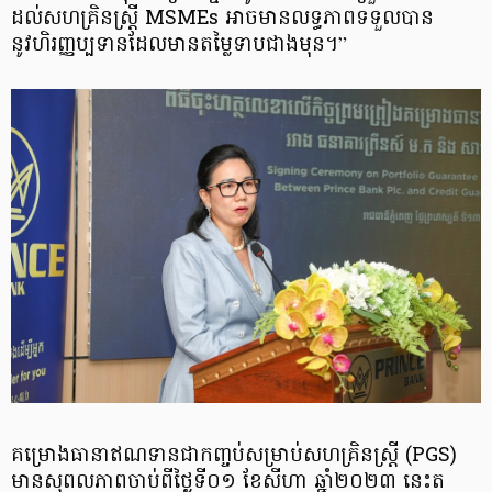
ដល់សហគ្រិនស្រ្តី MSMEs អាចមានលទ្ធភាពទទួលបាន
នូវហិរញ្ញប្បទានដែលមានតម្លៃទាបជាងមុន។”
គម្រោងធានាឥណទានជាកញ្ចប់សម្រាប់សហគ្រិនស្ត្រី (PGS)
មានសុពលភាពចាប់ពីថ្ងៃទី០១ ខែសីហា ឆ្នាំ២០២៣ នេះត