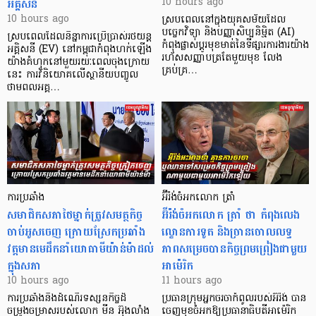
អគ្គិសនី
10 hours ago
10 hours ago
ស្របពេលនៅក្នុងយុគសម័យដែល
បច្ចេកវិទ្យា និងបញ្ញាសិប្បនិម្មិត (AI)
ស្របពេលដែលនិន្នាការប្រើប្រាស់រថយន្ត
កំពុងផ្លាស់ប្តូរមុខមាត់នៃទីផ្សារការងារយ៉ាង
អគ្គិសនី (EV) នៅកម្ពុជាកំពុងហក់ឡើង
រហ័សសញ្ញាបត្រតែមួយមុខ លែង
យ៉ាងគំហុកនៅមួយរយៈពេលចុងក្រោយ
គ្រប់គ្រ…
នេះ ការវិនិយោគលើស្ថានីយបញ្ចូល
ថាមពលអគ្គ…
ការប្រឆាំង
អ៊ីរ៉ង់ចំអកលោក ត្រាំ
សមាជិកសភាថៃម្នាក់ត្រូវសមត្ថកិច្ច
អ៊ីរ៉ង់ចំអកលោក ត្រាំ ថា កំពុងលេង
ចាប់អូសចេញ ក្រោយស្រែកប្រឆាំង
ល្ខោនការទូត និងច្រានចោលលទ្ធ
វត្តមានមេដឹកនាំយោធាមីយ៉ាន់ម៉ាដល់
ភាពសម្រេចបានកិច្ចព្រមព្រៀងជាមួយ
ក្នុងសភា
អាម៉េរិក
10 hours ago
11 hours ago
ការប្រឆាំងនឹងដំណើរទស្សនកិច្ចដ៏
ប្រធានក្រុមអ្នកចរចាកំពូលរបស់អ៊ីរ៉ង់ បាន
ចម្រូងចម្រាសរបស់លោក មីន អ៊ុងលាំង
ចេញមុខចំអកឱ្យប្រធានាធិបតីអាម៉េរិក