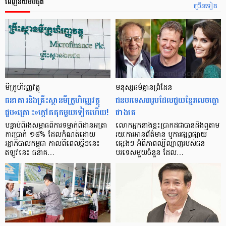
ពេញនិយមបំផុត
ច្រើនទៀត
មីក្រូ​ហិរញ្ញវត្ថុ
មនុស្ស​ធម៌​គ្មាន​ព្រំដែន
ធនាគារ​និង​គ្រឹះស្ថាន​មីក្រូ​ហិរញ្ញវត្ថុ​
ជន​បរទេស​៣​រូប​ដែល​ជួយ​ខ្មែរ​លេច​ធ្លោ​
ជួប«គ្រោះ»ក្តៅ​គគុក​មួយ​ទៀត​ហើយ!
ជាង​គេ
បន្ទាប់​ពី​រង​សម្ពាធ​​ពី​ការ​ទម្លាក់​ពិដាន​អត្រា​
លោកអ្នក​នាង​ខ្លះ​ប្រាកដ​ជា​បាន​​ដឹង​ឮ​តាម​
ការ​ប្រាក់ ១៨​% ដែល​កំណត់​ដោយ​
រយៈ​ការ​អាន​ព័ត៌មាន ឬ​ការ​ផ្សព្វផ្សាយ​
រដ្ឋាភិបាល​កម្ពុជា កាល​ពី​ពេល​ថ្មីៗ​នេះ
ផ្សេងៗ អំពី​ភាព​ល្បីល្បាញ​របស់​ជន​
ឥឡូវ​នេះ ធនាគ…
បរទេស​មួយ​ចំនួន ដែល…