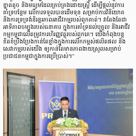
ខ្នាតតូច និងមធ្យមដែលគ្រប់គ្រងដោយស្ត្រី ដើម្បីផ្តល់នូវការ
គាំទ្របន្ថែម លើការទទួលបានដើមទុន សម្រាប់ការវិនិយោគ
និងការទ្រទ្រង់និរន្តរភាពអាជីវកម្មរបស់ពួកគាត់។ វាតែងតែជា
អាទិភាពចម្បងរបស់ធនាគារ ក្នុងការគាំទ្រដល់បុគ្គល និងអាជីវ
កម្មកម្ពុជាលើតម្រូវការហិរញ្ញវត្ថុរបស់ពួកគេ។ យើងកំពុងបន្ត
ខិតខំប្រឹងប្រែងកាន់តែខ្លាំងក្នុងការលើកកម្ពស់ផលិតផល និង
សេវាកម្មរបស់យើង ឲ្យកាន់តែមានភាពងាយស្រួលសម្រាប់
ប្រជាជនកម្ពុជាក្នុងការប្រើប្រាស់។”