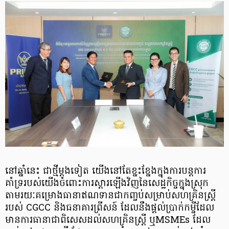
នៅឆ្នាំនេះ ជាថ្មីម្តងទៀត យើងនៅតែខ្នះខ្នែងក្នុងការបន្តការ
គាំទ្ររបស់យើងចំពោះការស្តារឡើងវិញនៃសេដ្ឋកិច្ចក្នុងស្រុក
តាមរយៈគម្រោងធានាឥណទានជាកញ្ចប់សម្រាប់សហគ្រិនស្ត្រី
របស់ CGCC និងធនាគារព្រីសន៍ ដែលនឹងផ្តល់ប្រាក់កម្ចីដែល
មានការធានាជាពិសេសដល់សហគ្រិនស្ត្រី ឬMSMEs ដែល