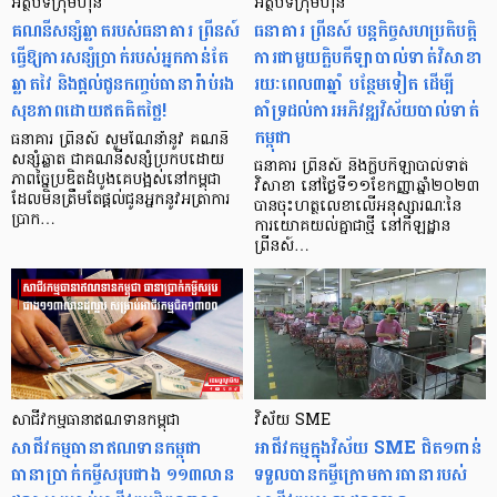
អត្ថបទក្រុមហ៊ុន
អត្ថបទក្រុមហ៊ុន
គណនីសន្សំឆ្លាតរបស់ធនាគារ ព្រីនស៍
ធនាគារ ព្រីនស៍ បន្តកិច្ចសហប្រតិបត្តិ
ធ្វើឱ្យការសន្សំប្រាក់របស់អ្នកកាន់តែ
ការជាមួយក្លិបកីឡាបាល់ទាត់វិសាខា
ឆ្លាតវៃ និងផ្ដល់ជូនកញ្ចប់ធានារ៉ាប់រង
រយៈពេល៣ឆ្នាំ បនែ្ថមទៀត ដើម្បី
សុខភាពដោយឥតគិតថ្លៃ!
គាំទ្រដល់ការអភិវឌ្ឍវិស័យបាល់ទាត់
កម្ពុជា
ធនាគារ ព្រីនស៍ សូមណែនាំនូវ គណនី
សន្សំឆ្លាត ជាគណនីសន្សំប្រកបដោយ
ធនាគារ ព្រីនស៍ និងក្លិបកីឡាបាល់ទាត់
ភាពច្នៃប្រឌិតដំបូងគេបង្អស់នៅកម្ពុជា
វិសាខា នៅថ្ងៃទី១១ខែកញ្ញាឆ្នាំ២០២៣
ដែលមិនត្រឹមតែផ្តល់ជូនអ្នកនូវអត្រាការ
បានចុះហត្ថលេខាលើអនុស្សារណៈនៃ
ប្រាក…
ការយោគយល់គ្នាជាថ្មី នៅកីឡដ្ឋាន
ព្រីនស៍…
សាជីវកម្មធានាឥណទានកម្ពុជា
វិស័យ SME
សាជីវកម្មធានាឥណទានកម្ពុជា
អាជីវកម្មក្នុងវិស័យ SME ជិត១ពាន់
ធានាប្រាក់កម្ចីសរុបជាង ១១៣លាន
ទទួលបានកម្ចីក្រោមការធានារបស់