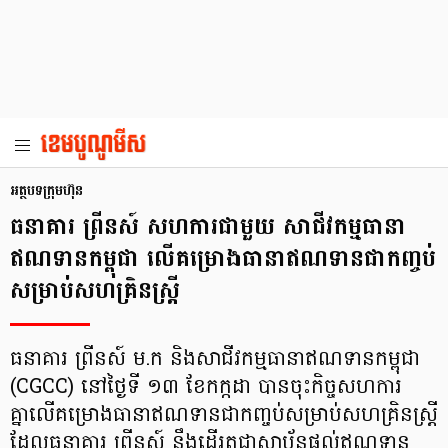
អត្ថបទក្រុមហ៊ុន
ធនាគារ ព្រីនស៍ សហការជាមួយ សាជីវកម្មធានា
ឥណទានកម្ពុជា លើគម្រោងធានាឥណទានជាកញ្ចប់
សម្រាប់សហគ្រិនស្ត្រី
ធនាគារ ព្រីនស៍ ម.ក និងសាជីវកម្មធានាឥណទានកម្ពុជា
(CGCC) នៅថ្ងៃទី ១៣ ខែកក្កដា បានចុះកិច្ចសហការ
គ្នាលើគម្រោងធានាឥណទានជាកញ្ចប់សម្រាប់សហគ្រិនស្ត្រី
ដែលធនាគារ ព្រីនស៍ នឹងដើរតួជាស្ថាប័នផ្តល់ឥណទាន