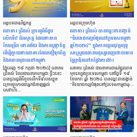
អត្ថបទពាណិជ្ជកម្ម
អត្ថបទក្រុមហ៊ុន
ធនាគារ ព្រីនស៍ ប្រារព្ធពិធីខួប
ធនាគារ ព្រីនស៍ បានឈ្នះពានរង្វាន់
លើកទី៩ ដ៏អស្ចារ្យ ដែលជាភាព
“និយោជកល្អបំផុតនៅប្រទេសកម្ពុជា
រីកចម្រើន ជោគជ័យ និងការប្តេជ្ញាចិត្ត
ឆ្នាំ២០២៤” ក្នុងការបន្តអនុវត្តយុទ្ធ
ដើម្បីក្លាយជាធនាគារដែលជឿទុកចិត្ត
សាស្ត្រធនធានមនុស្សពេញដោយភាព
និងឈានមុខគេនៅកម្ពុជា
ច្នៃប្រឌិតនៅកន្លែងការងារ
[ភ្នំពេញ ១៨ កក្កដា ២០២៤] ធនាគារ
ធនាគារ ព្រីនស៍ ជាធនាគារពាណិជ្ជឈាន
ព្រីនស៍ ដែលជាធនាគារកម្ពុជា ថ្មីៗនេះ
មុខគេក្នុងប្រទេសកម្ពុជា នៅថ្ងៃទី ១៩
បានប្រារព្ធពិធីខួបលើកទី៩របស់ខ្លួន
ខែមករា ឆ្នាំ ២០២៤ បានឈ្នះពានរង្វាន់
ក្រោមរូបភាពជាអ្នកជំនាញផ្តល់
“និយោជកល្អបំផុតនៅប្រទេសកម្ពុជាឆ្…
សេវាហិរ…