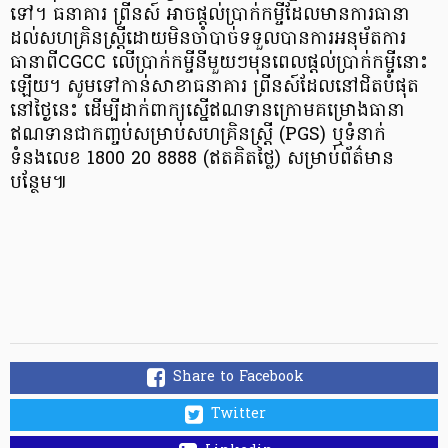
ទៅ។ ធនាគារ ព្រីនស៍ អាចផ្តល់ប្រាក់កម្ចីដែលមានការធានា
ដល់សហគ្រិនស្ត្រីដោយមិនចាំបាច់ទទួលបានការអនុម័តការ
ធានាពីCGCC លើប្រាក់កម្ចីនីមួយៗមុនពេលផ្តល់ប្រាក់កម្ចីនោះ
ឡើយ។ សូមទៅកាន់សាខាធនាគារ ព្រីនស៍ដែលនៅជិតបំផុត
នៅថ្ងៃនេះ ដើម្បីដាក់ពាក្យស្នើឥណទានក្រោមគម្រោងធានា
ឥណទានជាកញ្ចប់សម្រាប់សហគ្រិនស្ត្រី (PGS) ឬទំនាក់
ទំនងលេខ 1800 20 8888 (ឥតគិតថ្លៃ) សម្រាប់ព័ត៌មាន
បន្ថែម៕
Share to Facebook
Twitter