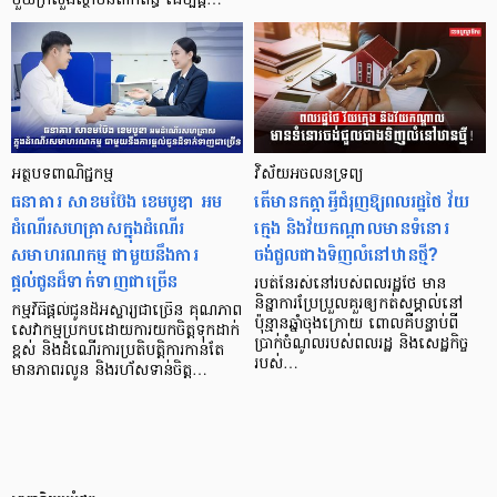
មួយក្រសួងស្ថាប័នពាក់ព័ន្ធ ដើម្បីផ្ត…
អត្ថបទពាណិជ្ជកម្ម
វិស័យអចលនទ្រព្យ
ធនាគារ សាខមប៊ែង ខេមបូឌា អម
តើមានកត្តាអ្វីជំរុញឱ្យពលរដ្ឋថៃ វ័យ
ដំណើរសហគ្រាសក្នុងដំណើរ
ក្មេង និងវ័យកណ្តាលមានទំនោរ
សមាហរណកម្ម ជាមួយនឹងការ
ចង់ជួលជាងទិញលំនៅឋានថ្មី?
ផ្តល់ជូនដ៏ទាក់ទាញជាច្រើន
របត់នៃរស់នៅរបស់ពលរដ្ឋថៃ មាន
និន្នាការប្រែប្រួលគួរឲ្យកត់សម្គាល់នៅ
កម្មវិធីផ្តល់ជូនដ៏អស្ចារ្យជាច្រើន គុណភាព
ប៉ុន្មានឆ្នាំចុងក្រោយ ពោលគឺបន្ទាប់ពី
សេវាកម្មប្រកបដោយការយកចិត្តទុកដាក់
ប្រាក់ចំណូលរបស់ពលរដ្ឋ និងសេដ្ឋកិច្ច
ខ្ពស់ និងដំណើរការប្រតិបត្តិការកាន់តែ
របស់…
មានភាពរលូន និងរហ័សទាន់ចិត្ត…