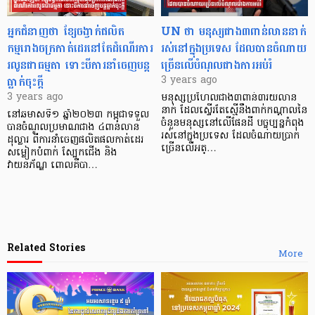
អ្នកជំនាញថា ខ្សែចង្វាក់ផលិត
UN ថា មនុស្សជាង៣ពាន់លាននាក់
កម្មរោងចក្រកាត់ដេរនៅតែដំណើរការ
រស់នៅក្នុងប្រទេស ដែលបានចំណាយ
រលូនជាធម្មតា ទោះបីការនាំចេញបន្ដ
ច្រើនលើបំណុលជាងការអប់រំ
ធ្លាក់ចុះក្ដី
3 years ago
3 years ago
មនុស្សប្រហែលជាង៣ពាន់៣រយលាន
នាក់ ដែលស្ទើរតែស្មើនឹងពាក់កណ្តាលនៃ
នៅឆមាសទី១ ឆ្នាំ២០២៣ កម្ពុជាទទួល
ចំនួនមនុស្សនៅលើផែនដី បច្ចុប្បន្នកំពុង
បានចំណូលប្រមាណជាង ៤ពាន់លាន
រស់នៅក្នុងប្រទេស ដែលចំណាយប្រាក់
ដុល្លារ ពីការនាំចេញផលិតផលកាត់ដេរ
ច្រើនលើអត្…
សម្លៀកបំពាក់ ស្បែកជើង និង
វាយនភ័ណ្ឌ ពោលគឺបា…
Related Stories
More