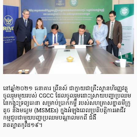
នៅឆ្នាំ២០២១ ធនាគារ ព្រីនស៍ ជាក្លាយជាគ្រឹះស្ថានហិរញ្ញវត្ថុ
ចូលរួមមួយរបស់ CGCC ដែលចូលរួមដោះស្រាយបញ្ហាប្រឈម
នៃកង្វះទ្រព្យធានា សម្រាប់ប្រាក់កម្ចី របស់សហគ្រាសខ្នាតមីក្រូ
តូច និងមធ្យម (MSMEs) ក្នុងអំឡុងពេលប្រតិបត្តិការអាជីវ
កម្មជួបជាមួយបញ្ហាប្រឈមបណ្តាលមកពី ជំងឺ
រាតត្បាតកូវីដ១៩។