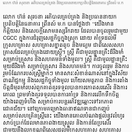
លោក ហ៊ន់ សុរចនា អភិបាលគ្រប់គ្រង និងប្រធាននាយកប្រតិបត្តិនៃធនាគារ ព្រីនស៍ ម.ក
លោក ហ៊ន់ សុរចនា អភិបាលគ្រប់គ្រង និងប្រធាននាយក
ប្រតិបត្តិនៃធនាគារ ព្រីនស៍ ម.ក បានថ្លែងថា “យើងមាន
កិត្តិយស និងសេចក្តីសោមនស្សរីករាយ ដែលបានចូលរួមជាមួយ
CGCC ក្នុងការជំរុញសេដ្ឋកិច្ចក្នុងស្រុក ដោយ គាំទ្រដល់មី
ក្រូសហគ្រាស សហគ្រាសខ្នាតតូច និងមធ្យម ជាពិសេសសហ
គ្រាសដែលគ្រប់គ្រងដោយស្ត្រី។ ស្ត្រី គឺជាមូលដ្ឋានគ្រឹះដ៏រឹងមាំ
សម្រាប់គ្រួសារ និងសហគមន៍ទាំងមូល។ ស្ត្រី គឺជាមូលដ្ឋានគ្រឹះ
មួយដ៏រឹងមាំ សម្រាប់គ្រួសារ និងសហគមន៍។ ការចូលរួម និងការ
រួមចំណែករបស់ស្រ្តីម្នាក់ៗ មានសារៈសំខាន់ណាស់នៅក្នុងវិស័យ
ពាណិជ្ជកម្ម និងសេដ្ឋកិច្ចទាំងមូល ហើយសមត្ថភាព និងការតាំង
ចិត្តដ៏មុតមាំរបស់ពួកគាត់គួរទទួលបានការកោតសរសើរ និងការ
គោរព ព្រមទាំងគួរទទួលបានការគាំទ្រ និងការលើកទឹកចិត្ត
យ៉ាងពេញទំហឹង សម្រាប់ការបន្តអភិវឌ្ឍឆ្ពោះទៅរកភាព
ជោគជ័យ។ នៅក្រោមគម្រោងធានាឥណទានជាកញ្ចប់
សម្រាប់សហគ្រិនស្រ្តីនេះ យើងមានគោលបំណងផ្តល់នូវលំហូរ
សាច់ប្រាក់ដែលមានភាពងាយស្រួល និងកាន់តែប្រសើរ
ជាមួយនឹងលក្ខខណ្ឌពិសេសដល់មីក្រូសហគ្រាស សហគ្រាស