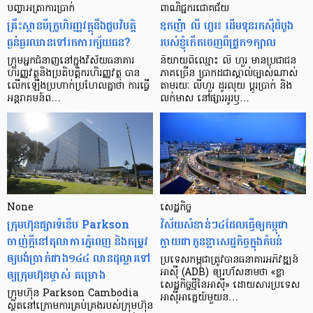
បញ្ហា​អត្រា​ការប្រាក់
ពាណិជ្ជករជោគជ័យ
គ្រឹះស្ថាន​មីក្រូ​ហិរញ្ញវត្ថុ​នឹង​ជួប​វិបត្តិ​
ឧកញ៉ា លី ហួរ៖ ដើមទុនរកស៊ីដំបូង
ធ្ងន់ធ្ងរ​ឈាន​ទៅ​រក​ការ​ក្ស័យធន?
របស់ខ្ញុំកើតចេញពីជ្រូក១ក្បាល
ក្រុម​អ្នក​ជំនាញ​នៅ​ក្នុង​វិស័យ​ធនាគារ
និយាយ​ពី​ឈ្មោះ លី ហួរ មាន​ប្រជាជន​
ហិរញ្ញវត្ថុ​និង​ប្រតិបត្តិករ​ហិរញ្ញ​វត្ថុ បាន​​
ភាគ​ច្រើន ប្រាកដ​ជា​ស្គាល់​ច្បាស់​ណាស់
លើក​ឡើង​ប្រហាក់​ប្រហែល​គ្នា​ថា ការ​ធ្វើ​
តាមរយៈ លីហួរ ដូរ​លុយ ប្តូរ​បា្រក់ និង​
អន្តរាគមន៍​ព…
លក់​មាស នៅ​ផ្សារ​អូរ​ឫ…
None
សេដ្ឋកិច្ច​
ក្រុមហ៊ុនផ្សារទំនើប Parkson
វិស័យ​សំខាន់ៗ​៤​ដែល​ធ្វើ​ឲ្យ​កម្ពុជា​
ចាញ់ក្ដីនៅតុលាការភ្នំពេញ និងតម្រូវ
ក្លាយ​ជា​កូន​ខ្លា​សេដ្ឋកិច្ច​ក្នុង​តំបន់
ឲ្យបង់ប្រាក់ជាង១៤៤ លានដុល្លារទៅ
ប្រទេស​កម្ពុជា​ត្រូវ​បាន​ធនាគារ​អភិវឌ្ឍន៍​
ឲ្យក្រុមហ៊ុនម្ចាស់ គម្រោង
អាស៊ី (ADB) ឲ្យ​រហ័ស​នាមថា «ខ្លា​
សេដ្ឋកិច្ច​ថ្មី​នៃ​អាស៊ី» ដោយសារ​ប្រទេស​
ក្រុមហ៊ុន Parkson Cambodia
អាស៊ី​អាគ្នេយ៍​មួយ​ន…
ស្ថិតនៅក្រោមការគ្រប់គ្រងរបស់ក្រុមហ៊ុន