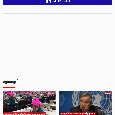
Linkedin
អត្ថបទបន្ទាប់