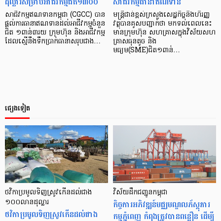
ដុល្លារសម្រាប់អាជីវកម្មជិត១៣០០
សាជីវកម្មធានាឥណទាន
សាជីវកម្មឥណទានកម្ពុជា (CGCC) បាន
មន្ត្រីជាន់ខ្ពស់ក្រសួងសេដ្ឋកិច្ចនិងហិរញ្ញ
ផ្តល់ការធានាឥណទានដល់អាជីវកម្មចំនួន
វត្ថុបានគូសបញ្ជាក់ថា មកទល់ពេលនេះ
ជិត ១ពាន់៣រយ ក្រុមហ៊ុន និងអាជីវកម្ម
មានក្រុមហ៊ុន សហគ្រាសក្នុងវិស័យសហ
ដែលស្មើនឹងទឹកប្រាក់ធានាសរុបជាង…
គ្រាសធុនតូច និង
មធ្យម(SME)ជិត១ពាន់…
ផ្សេងទៀត
ថវិកាប្រមូលទិញស្រូវកើនដល់ជាង
វិស័យដឹកជញ្ជូនកម្ពុជា
១០០លានដុល្លារ
កិច្ចការអភិវឌ្ឍន៍មជ្ឈមណ្ឌលភ័ស្តុភារ
ថវិកាប្រមូលទិញស្រូវកើនដល់ជាង
កម្មភ្នំពេញ កំពុងត្រូវបានពន្លឿន ដើម្បី