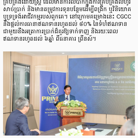
គ្រប់គ្រងដោយស្ត្រី ដែលមានការលំបាកក្នុងការគ្រប់គ្រងលំហូរ
សាច់ប្រាក់ និងមានតម្រូវការទុនបន្ថែមដើម្បីពង្រីក ឬវិនិយោគ
ឬទ្រទ្រង់អាជីវកម្មរបស់ពួកគេ។ នៅក្រោមគម្រោងនេះ CGCC
នឹងផ្តល់ការធានាឥណទានរហូតដល់ ៨០% នៃទំហំឥណទាន
ជាមួយនឹងអត្រាការប្រាក់ដ៏គួរឱ្យទាក់ទាញ និងរយៈពេល
ឥណទានរហូតដល់ ៦ឆ្នាំ ពីធនាគារ ព្រីនស៍។