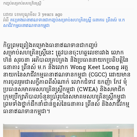
កញ្ចប់សម្រាប់សហគ្រិនស្ត្រី
ដោយ
​ ខេមបូណូមីស
3 years ago
អំពី
គម្រោងធានាឥណទានជាកញ្ចប់សម្រាប់សហគ្រិនស្ត្រី
ធនាគារ ព្រីនស៍ ម.ក
សាជីវកម្មធានាឥណទានកម្ពុជា
កិច្ចព្រមព្រៀងគម្រោងធានាឥណទានជាកញ្ចប់
សម្រាប់សហគ្រិនស្រ្តីនេះ ត្រូវបានចុះហត្ថលេខារវាង លោក
ហ៊ន់ សុរចនា អភិបាលគ្រប់គ្រង និងប្រធាននាយកប្រតិបត្តិនៃ
ធនាគារ ព្រីនស៍ ម.ក និងលោក Wong Keet Loong អគ្គ
នាយកនៃសាជីវកម្មធានាឥណទានកម្ពុជា (CGCC) ដោយមាន
ការចូលរួមជាសក្ខីភាពពីសំណាក់ លោកជំទាវ ឧកញ៉ា កែវ មុំ
ប្រធានសមាគមសហគ្រិនស្ត្រីកម្ពុជា (CWEA) និងសមាជិក
ក្រុមប្រឹក្សាភិបាលចំនួនប្រាំរូបនៃសមាគមសហគ្រិនស្ត្រីកម្ពុជា
ព្រមទាំងថ្នាក់ដឹកនាំជាន់ខ្ពស់នៃធនាគារ ព្រីនស៍ និងសាជីវកម្ម
ធានាឥណទានកម្ពុជា។