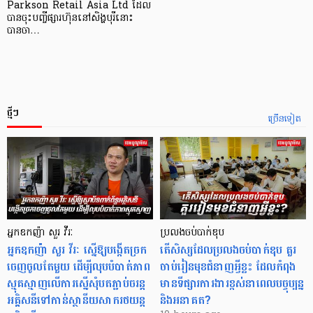
Parkson Retail Asia Ltd ដែល
បានចុះបញ្ចីផ្សារហ៊ុននៅសិង្ហបុរីនោះ
បានចា…
ថ្មីៗ
ច្រើនទៀត
អ្នកឧកញ៉ា សួរ វីរៈ
ប្រលងចប់បាក់ឌុប
អ្នកឧកញ៉ា សួរ វីរៈ ស្នើឱ្យបង្កើតច្រក
តើសិស្សដែលប្រលងចប់បាក់ឌុប គួរ
ចេញចូលតែមួយ ដើម្បីលុបបំបាត់ភាព
ចាប់រៀនមុខជំនាញអ្វីខ្លះ ដែលកំពុង
ស្មុគស្មាញលើការស្នើសុំបតភ្ជាប់ចរន្ត
មានទីផ្សារការងារខ្ពស់នាពេលបច្ចុប្បន្ន
អគ្គិសនីទៅកាន់ស្ថានីយសាករថយន្ត
និងអនាគត?