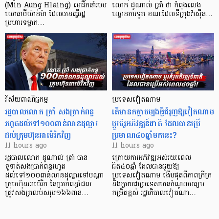
(Min Aung Hlaing) មេដឹកនាំរបប
លោក ដូណាល់ ត្រាំ ថា កំពុងលេង
យោធាមីយ៉ាន់ម៉ា ដែលបានធ្វើរដ្ឋ
ល្ខោនការទូត ខណៈដែលទីក្រុងវ៉ាស៊ីន…
ប្រហារទម្លាក…
វិស័យ​ពាណិជ្ជកម្ម
ប្រទេសវៀតណាម
រដ្ឋបាលលោក ត្រាំ សងប្រាក់ពន្ធ
តើមានកត្តាចម្បងអ្វីជំរុញឱ្យវៀតណាម
រហូតដល់ទៅ១០០ពាន់លានដុល្លារ
ប្តូរគំរូអភិវឌ្ឍន៍ជាតិ ដែលបានប្រើ
ដល់ក្រុមហ៊ុនអាម៉េរិកវិញ
ប្រមាណ៤០ឆ្នាំមកនេះ?
11 hours ago
11 hours ago
រដ្ឋបាលលោក ដូណាល់ ត្រាំ បាន​
ក្រោយការអភិវឌ្ឍអស់រយៈពេល
ទូទាត់សងប្រាក់ពន្ធរហូត
ជិត៤០ឆ្នាំ ដែលបានជួយឱ្យ​
ដល់ទៅ១០០ពាន់លានដុល្លារទៅបណ្ដា
ប្រទេសវៀតណាម ងើប​ផុតពីភាពក្រីក្រ
ក្រុមហ៊ុនអាម៉េរិក នៃប្រាក់ពន្ធដែល
និងក្លាយជាប្រទេសមានចំណូលមធ្យម
ត្រូវសងត្រលប់សរុប១៦៦ពាន…
កម្រិតខ្ពស់ រដ្ឋាភិបាលវៀតណា…