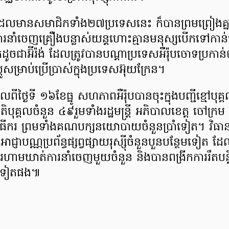
ដែលមានសមាជិកទាំង២៧ប្រទេសនេះ ក៏បានព្រមព្រៀងគ្នា
រនាំចេញគ្រឿងបន្លាស់យន្តហោះគ្មានមនុស្សបើកទៅកាន់ប្
ូចជាអ៊ីរ៉ង់ ដែលត្រូវបានបណ្តាប្រទេសអឺរ៉ុបចោទប្រកាន់ថ
៉ូស្គូសម្រាប់ប្រើប្រាស់ក្នុងប្រទេសអ៊ុយក្រែន។
ីថ្ងៃទី ១៦ខែធ្នូ សហភាពអឺរ៉ុបបានចុះក្នុងបញ្ជីខ្មៅបុគ្គលរ
ិបុគ្គលចំនួន ៤៩រួមទាំងរដ្ឋមន្ត្រី អភិបាលខេត្ត ចៅក
ពិធីករ ព្រមទាំងគណបក្សនយោបាយចំនួនប្រាំទៀត។ វិធា
្ញាបណ្ណប្រព័ន្ធផ្សព្វផ្សាយរុស្ស៊ីចំនួនបួនបន្ថែមទៀត ដែ
រហាមឃាត់ការនាំចេញមួយចំនួន និងបានពង្រីកការរឹតបន
មទៀតផង៕