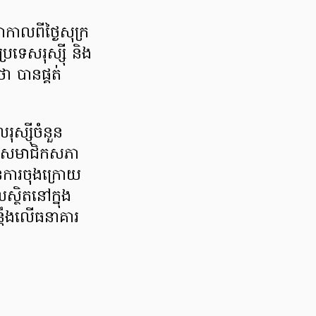
កាលពីថ្ងៃសុក្រ
រទេសរុស្ស៊ី និង
ា បានផ្គត់
ុស្ស៊ីចំនួន
្រម សមាជិកសភា
នការចុងក្រោយ
លស្ថិតនៅក្នុង
្តឹងលើធនាគារ