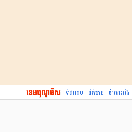
ទំព័រដើម
ព័ត៌មាន
ចំណេះដឹង