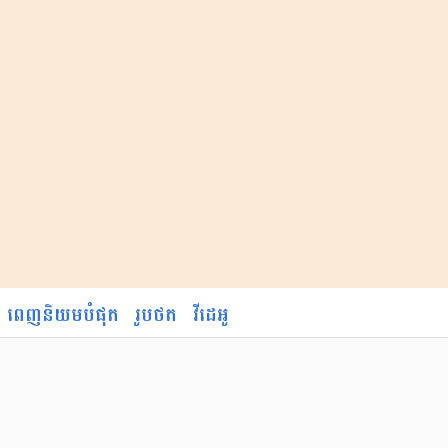
ពេញនិយមបំផុត
រូបថត
វីដេអូ