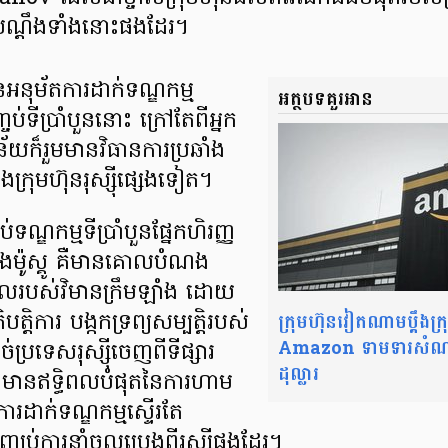
មបណ្តឹងទាំងនោះផងដែរ។
អនុម័តការដាក់ទណ្ឌកម្ម
អត្ថបទគួរអាន
ងកញ្ចប់ទីប្រាំបួននោះ ក្រៅតែពីអ្នក
័យក៏រួមមានវិធានការប្រឆាំង
ក្រុមហ៊ុនរុស្ស៊ីផ្សេងទៀត។
់ទណ្ឌកម្មទីប្រាំបួនផ្នែកហិរញ្ញ
ីក្រុងម៉ូស្គូ គឺមានគោលបំណង
ូលរបស់វិមានក្រឹមឡាំង ដោយ
ក្រុមហ៊ុនវៀតណាមប្ដឹងក្
ត្តិការ បង្កកទ្រព្យសម្បត្តិរបស់
Amazon ទាមទារសំ
ាច់ប្រទេសរុស្ស៊ីចេញពីទីផ្សារ
ដុល្លារ
រដ៏មានឥទ្ធិពលបំផុតនៃការហាម
ារដាក់ទណ្ឌកម្មស្ទើរតែ
្ឈប់ការនាំចូលប្រេងពីរុស្ស៊ីផងដែរ។