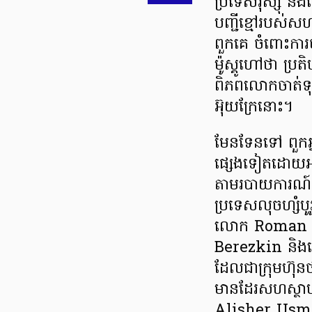
ប្រទេសរុស្ស៊ី និ
បញ្ជីខ្មៅរបស់សហ
ពួកគេ ចំពោះការច
ម៉ូស្គូហៅថា ប្រ
ពិភពលោកចាត់ទុ
អ៊ុយក្រែនោះ។
មែនទែនទៅ ពួកអ្ន
ផ្សេងទៀតដោយអាជ
តាមរបាយការណ៍របស
ប្រទេសលុចហ្សំបូរ
លោក Roman Ab
Berezkin និង
ដែលជាក្រុមហ៊ុន
មានដែរសហស្ថា
Alisher Usmano