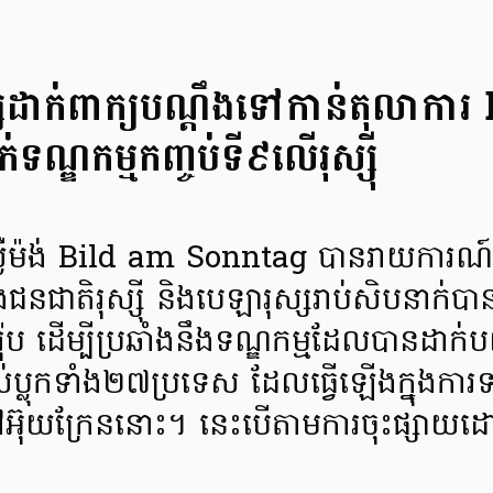
ុស្សដាក់ពាក្យបណ្តឹងទៅកាន់តុលាការ
ណ្ឌកម្មកញ្ចប់ទី៩លើរុស្ស៊ី
ម៉ង់ Bild am Sonntag បានរាយការណ៍ក
និងជនជាតិរុស្ស៊ី និងបេឡារុស្សរាប់សិបនាក់ប
៉ុប ដើម្បីប្រឆាំងនឹងទណ្ឌកម្មដែលបានដាក់បញ
ីរបស់ប្លុកទាំង២៧ប្រទេស ដែលធ្វើឡើងក្នុងកា
នៅអ៊ុយក្រែននោះ។ នេះបើតាមការចុះផ្សាយដ