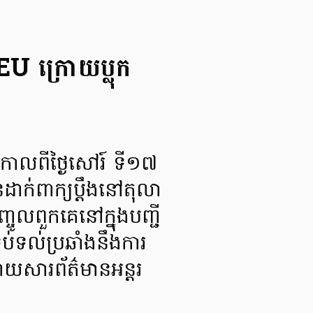
 EU ក្រោយប្លុក
ាលពីថ្ងៃសៅរ៍ ទី១៧
ានដាក់ពាក្យប្តឹងនៅតុលា
្ចូលពួកគេនៅក្នុងបញ្ជី
រទប់ទល់ប្រឆាំងនឹងការ
ោយសារព័ត៌មានអន្តរ