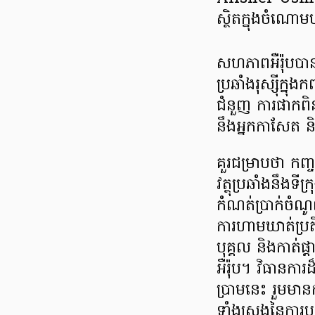
ស្ថិតក្នុងចំណោ
សហភាពអឺរ៉ុបបាន
ប្រឆាំងរុស្ស៊ីក្នុ
ជំនួញ ការផាកពិន
នឹងអ្នកកាសែត និង
គួរជម្រាបថា កញ្ចប
វត្ថុប្រឆាំងនឹងទ
កំណត់ប្រាក់ចំណ
ការហាមឃាត់ប្រតិប
បុគ្គល និងកាត់ផ្ត
អឺរ៉ុប។ វិធានកា
ប្រាមនេះ រួមមានក
ទាំងស្រុងនៃការបញ