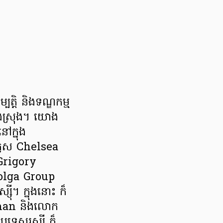
្តិ និងទណ្ឌកម្ម
ំងស្រុង។ យោង
ៅក្នុង
់គ្លេស Chelsea
Grigory
olga Group
៊ី។ ក្នុងនោះ ក៏
dman និងលោក
ទេសរុស្ស៊ី ក៏