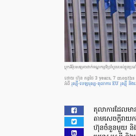
ប្លុកអឺរ៉ុបសម្រេចដាក់ទណ្ឌកម្មទីប្រាំបួនរបស់ខ្លួនប្រឆ
ដោយ
ហ៊ុន គន្ធថៃ
3 years, 7 months
អំពី
រុស្ស៊ី-បេឡារុស្ស-តុលាការ EU
រុស្ស៊ី ន
តុលាការដែលមានម
តាមសេចក្តីរាយក
ហ៊ុនចំនួនមួយ និ