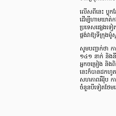
លើសពីនេះ ប្លុក
ដើម្បីហាមឃាត់កា
ប្រទេសផ្សេងទៀតដ
ផ្គង់វាឱ្យទីក្រុងម
សូមបញ្ជាក់ថា កាលព
១៤១ នាក់ និងនីត
អ្នកចម្រៀង និង
នេះក៏បានដកហូតអាជ
សហភាពអឺរ៉ុប កា
ចំនួនបីទៀតថែ