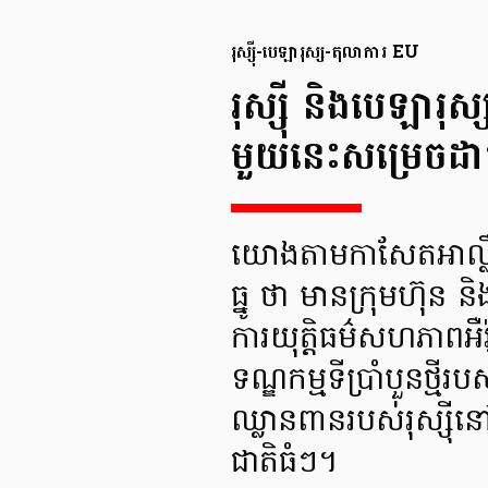
រុស្ស៊ី-បេឡារុស្ស-តុលាការ EU
រុស្ស៊ី និងបេឡារ
មួយនេះសម្រេចដាក់ទ
យោងតាមកាសែតអាល្លឺ
ធ្នូ ថា មានក្រុមហ៊ុន 
ការយុត្តិធម៌សហភាពអឺរ
ទណ្ឌកម្មទីប្រាំបួនថ្ម
ឈ្លានពានរបស់រុស្ស៊ី
ជាតិធំៗ។