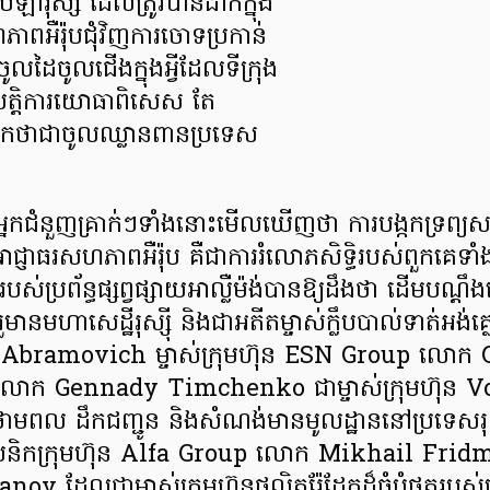
ងបេឡារុស្ស ដែលត្រូវបានដាក់ក្នុង
ភាពអឺរ៉ុបជុំវិញការចោទប្រកាន់
ូលដៃចូលជើងក្នុងអ្វីដែលទីក្រុង
តិបត្តិការយោធាពិសេស តែ
កថាជាចូលឈ្លានពានប្រទេស
កជំនួញគ្រាក់ៗទាំងនោះមើលឃើញថា ការបង្កកទ្រព្យសម្បត
្ញាធរសហភាពអឺរ៉ុប គឺជាការរំលោភសិទ្ធិរបស់ពួកគេទា
់ប្រព័ន្ធផ្សព្វផ្សាយអាល្លឺម៉ង់បានឱ្យដឹងថា ដើមបណ្តឹងន
ួមានមហាសេដ្ឋីរុស្ស៊ី និងជាអតីតម្ចាស់ក្លឹបបាល់ទាត់អង
ramovich ម្ចាស់ក្រុមហ៊ុន ESN Group លោក 
លោក Gennady Timchenko ជាម្ចាស់ក្រុមហ៊ុន V
ថាមពល ដឹកជញ្ជូន និងសំណង់មានមូលដ្ឋាននៅប្រទេសរុស្ស
បនិកក្រុមហ៊ុន Alfa Group លោក Mikhail Fri
v ដែលជាម្ចាស់ក្រុមហ៊ុនផលិតរ៉ែដែកដ៏ធំបំផុតរបស់ប្រ