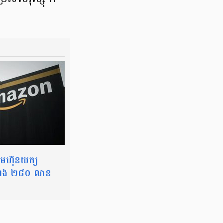
រុមហ៊ុនយក្ស
ណង ២៨០ លាន