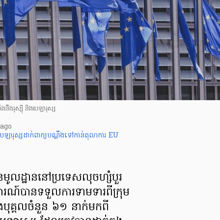
ាំងនឹងរុស្ស៊ី និងបេឡារុស្ស
 ago
ិងបេឡារុស្សដាក់ពាក្យបណ្តឹងទៅកាន់តុលាការ EU
ូលដ្ឋាននៅប្រទេសលុចហ្សំបួរ
ារណ៍បានទទួលការទាមទារពីក្រុម
ងបុគ្គលចំនួន ៦១ នាក់មកពី