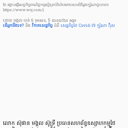
ថៃ រង្គោះរង្គើសេដ្ឋកិច្ចពាណិជ្ជកម្មស្ទើរគ្រប់វិស័យដោយសារជំងឺឆ្លងកូរ៉ូណា(រូបភាព៖
https://www.wsj.com/)
ដោយ
មង្គល ចាន់
6 years, 5 months ago
តើ​អ្នក​ដឹងទេ?
និង
វិភាគសេដ្ឋកិច្ច
អំពី
សេដ្ឋកិច្ចថៃ
Covid-19
កូរ៉ូណា វីរុស
លោក ស៊ុផាន មង្គល ស៊ូទ្រី ប្រធាន​សហព័ន្ធ​ឧស្សាហកម្មថៃ