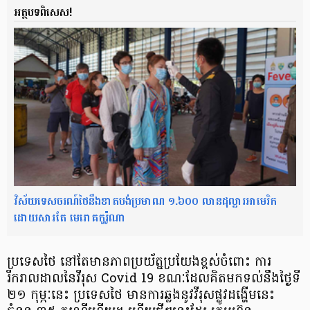
អត្ថបទពិសេស!
វិស័យទេសចរណ៍ថៃនឹងខាតបង់ប្រមាណ ១.៦០០ លានដុល្លារអាមេរិក
ដោយសារតែ មេរោគកូរ៉ូណា
ប្រទេសថៃ នៅតែមានភាពប្រយ័ត្នប្រយែងខ្ពស់​ចំពោះ ការ
រីករាលដាល​នៃវីរុស​ Covid 19 ខណៈដែល​គិតមក​ទល់​នឹងថ្ងៃទី
២១ កុម្ភៈនេះ ប្រទេសថៃ មានការឆ្លង​នូវវីរុសផ្លូវដង្ហើមនេះ