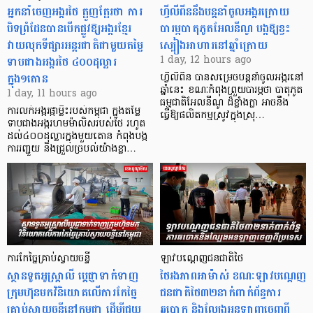
អ្នកនាំចេញអង្ករថៃ ត្អូញត្អែរថា ការ
ហ្វីលីពីននឹងបន្តនាំចូលអង្ករក្រោយ
បិទព្រំដែនបានបើកផ្លូវឱ្យអង្ករខ្មែរ
បារម្ភបាតុភូតអែលនីណូ បង្កឱ្យខ្វះ
វាយលុកទីផ្សារអន្តរជាតិជាមួយតម្លៃ
ស្បៀងអាហារនៅឆ្នាំក្រោយ
ទាបជាងអង្ករថៃ ៤០០ដុល្លារ
1 day, 12 hours ago
ក្នុង១តោន
ហ្វីលីពីន បាន​សម្រេចបន្តនាំចូលអង្ករនៅ
ឆ្នាំនេះ ខណៈកំពុងព្រួយបារម្ភថា បាតុភូត
1 day, 11 hours ago
ធម្មជាតិអែលនីណូ ដ៏ខ្លាំងក្លា​ អាចនឹង
ការលក់អង្ករផ្កាម្លិះរបស់កម្ពុជា ក្នុងតម្លៃ
ធ្វើឱ្យផលិតកម្មស្រូវក្នុងស្រុ…
ទាបជាងអង្ករហមម៉ាលិសរបស់ថៃ រហូត
ដល់៤០០ដុល្លារក្នុងមួយតោន កំពុងបង្ក
ការរញ្ជួយ និងជ្រួលច្របល់យ៉ាងខ្លា…
ការកែច្នៃគ្រាប់ស្វាយចន្ទី
ឡាវបណ្តេញជនជាតិថៃ
ស្ថានទូតអូស្ត្រាលី ប្តេជ្ញាទាក់ទាញ
ថៃរងភាពអាម៉ាស់ ខណៈឡាវបណ្តេញ
ក្រុមហ៊ុនមក​វិនិយោគលើការកែច្នៃ
ជនជាតិថៃ៣២នាក់ពាក់ព័ន្ធការ
គ្រាប់ស្វាយចន្ទីនៅកម្ពុជា ដើម្បីជួយ
ឆបោក និងល្បែងអនឡាញចេញពី