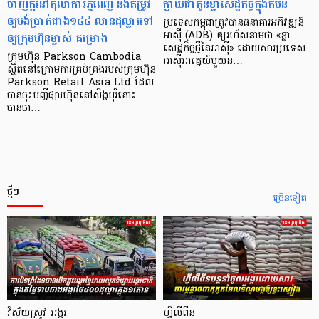
ចាញ់ក្ដីនៅតុលាការភ្នំពេញ និងតម្រូវ
ក្លាយ​ជា​កូន​ខ្លា​សេដ្ឋកិច្ច​ក្នុង​តំបន់
ឲ្យបង់ប្រាក់ជាង១៤៤ លានដុល្លារទៅ
ប្រទេស​កម្ពុជា​ត្រូវ​បាន​ធនាគារ​អភិវឌ្ឍន៍​
ឲ្យក្រុមហ៊ុនម្ចាស់ គម្រោង
អាស៊ី (ADB) ឲ្យ​រហ័ស​នាមថា «ខ្លា​
សេដ្ឋកិច្ច​ថ្មី​នៃ​អាស៊ី» ដោយសារ​ប្រទេស​
ក្រុមហ៊ុន Parkson Cambodia
អាស៊ី​អាគ្នេយ៍​មួយ​ន…
ស្ថិតនៅក្រោមការគ្រប់គ្រងរបស់ក្រុមហ៊ុន
Parkson Retail Asia Ltd ដែល
បានចុះបញ្ចីផ្សារហ៊ុននៅសិង្ហបុរីនោះ
បានចា…
ថ្មីៗ
ច្រើនទៀត
វិស័យស្រូវ អង្ករ
ហ្វីលីពីន