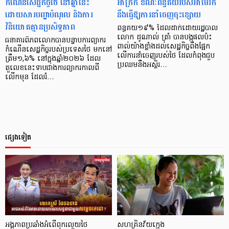
កំណើនសេដ្ឋកិច្ចថៃ នៅឆ្នាំនេះ
អាក្រក់ ខណៈពន្ធគយរបស់អាម៉េរិក
ដោយសារបញ្ហាបំណុល និងការ
នឹងធ្វើឱ្យការនាំចេញចុះខ្សោយ
វិនិយោគគ្មានប្រសិទ្ធភាព
ពន្ធគយ១៩% ដែលដាក់ដោយរដ្ឋបាល
លោក ដូណាល់ ត្រាំ បានបង្កផលប៉ះ
ធនាគារពិភពលោកបានបន្ទាបការព្យាករ
ពាល់យ៉ាងខ្លាំងដល់សេដ្ឋកិច្ចពឹងផ្អែក
កំណើនសេដ្ឋកិច្ចរបស់ប្រទេសថៃ មកនៅ
លើការនាំចេញរបស់ថៃ ដែលកំពុងជួប
ត្រឹម១,៦% នៅក្នុងឆ្នាំ២០២៦ ដែល
ប្រឈមនឹងអស្ថិរ…
តួលេខនេះទាបជាងការព្យាករកាលពី
លើកមុន ដែលរំ…
ផ្សេងទៀត
អង្គភាពប្រឆាំងអំពើពុករលួយថៃ
សហគ្រិន​វ័យ​ក្មេង