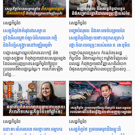
សេដ្ឋកិច្ចថៃ
សេដ្ឋកិច្ចថៃ
សេដ្ឋកិច្ចថៃកំពុងរងសម្ពាធ
បញ្ហាបំណុល និងភាពទន់ខ្សោយនៃ
ខ្លាំងពីសណ្តាប់ធ្នាប់ពិភពលោកថ្មី
សេដ្ឋកិច្ចនឹងក្លាយជាបន្ទុកសម្រាប់
និងវិបត្តិសង្រ្គាមនៅមជ្ឈិមបូព៌ា
រដ្ឋាភិបាលចម្រុះរបស់លោក អានុទីន
បញ្ហាសណ្តាប់ធ្នាប់ពិភពលោកថ្មី និង
បញ្ហាបំណុលគ្រួសារ កំណើនសេដ្ឋ
បញ្ហាសង្រ្គាម កំពុងក្លាយជាឧបសគ្គចម្បង
កិច្ចយឺត និងការធ្លាក់ចុះកម្លាំងទិញរបស់
ដែលអាចរុញច្រានសេដ្ឋកិច្ចថៃឱ្យជួប
ពលរដ្ឋ កំពុងក្លាយជាវិញ្ញាសាដ៏លំបាក
ប្រឈមនឹងបញ្ហាធ្ងន់ធ្ងរ។ ការកើនឡើង
បំផុតសម្រាប់រដ្ឋាភិបាលចម្រុះថ្មីរបស់ប្…
នៃថ្លៃ…
សេដ្ឋកិច្ចថៃ
សេដ្ឋកិច្ចថៃ
ធនាគារពិភពលោកបន្ទាបការព្យាករ
សេដ្ឋកិច្ចថៃ ប្រឈមមុខនឹងព្យុះដ៏