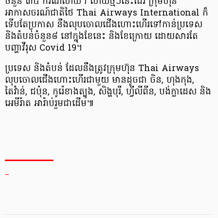
ចំនួន ៣៥ ករណីហើយ។ ហើយថ្មីៗនេះដែរ ក្រុមហ៊ុន​
អាកាសចរណ៍​ជាតិថៃ Thai Airways International ក៏
ទើបតែ​ប្រកាស នឹង​លុបចោល​ជើងហោះហើរ​​​ទៅកាន់​ប្រទេស​
និងតំបន់ចំនួន ​៨ នៅក្នុងខែនេះ និងខែក្រោយ ដោយសារតែ​
បញ្ហា​វីរុស Covid 19។
ប្រទេស​ និងតំបន់ ដែល​នឹងត្រូវ​ក្រុមហ៊ុន Thai Airways
លុបចោលជើងហោះហើរជាមួយ មានដូចជា ចិន, ហុងកុង,
តៃវ៉ាន់, ជប៉ុន, កូរ៉េខាងត្បូង, សិង្ហបុរី, ហ្វីលីពីន, បង់ក្លាដេស និង​
អេមីរ៉ាត អារ៉ាប់រួមជាដើម៕
_