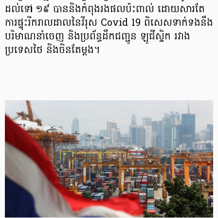
ដល់ទៅ ១៩ បាននិងកំពុងរងផលប៉ះពាល់ ដោយសារតែ
ការផ្ទុះរីករាលដាលនៃវីរុស Covid 19 ពិសេសទាក់ទងនឹង
បរិមាណនាំចេញ និងប្រព័ន្ធដឹកជញ្ជូន ឡូជីស្ទិក រវាង
ប្រទេសថៃ និងចិនតែម្ដង។