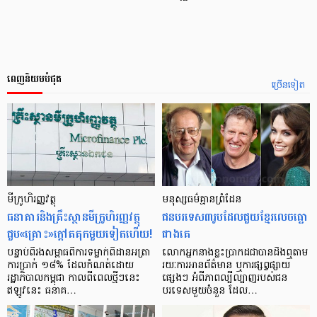
ពេញនិយមបំផុត
ច្រើនទៀត
មីក្រូ​ហិរញ្ញវត្ថុ
មនុស្ស​ធម៌​គ្មាន​ព្រំដែន
ធនាគារ​និង​គ្រឹះស្ថាន​មីក្រូ​ហិរញ្ញវត្ថុ​
ជន​បរទេស​៣​រូប​ដែល​ជួយ​ខ្មែរ​លេច​ធ្លោ​
ជួប«គ្រោះ»ក្តៅ​គគុក​មួយ​ទៀត​ហើយ!
ជាង​គេ
បន្ទាប់​ពី​រង​សម្ពាធ​​ពី​ការ​ទម្លាក់​ពិដាន​អត្រា​
លោកអ្នក​នាង​ខ្លះ​ប្រាកដ​ជា​បាន​​ដឹង​ឮ​តាម​
ការ​ប្រាក់ ១៨​% ដែល​កំណត់​ដោយ​
រយៈ​ការ​អាន​ព័ត៌មាន ឬ​ការ​ផ្សព្វផ្សាយ​
រដ្ឋាភិបាល​កម្ពុជា កាល​ពី​ពេល​ថ្មីៗ​នេះ
ផ្សេងៗ អំពី​ភាព​ល្បីល្បាញ​របស់​ជន​
ឥឡូវ​នេះ ធនាគ…
បរទេស​មួយ​ចំនួន ដែល…