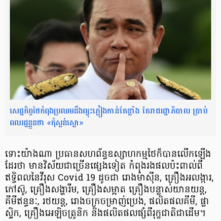
សេដ្ឋកិច្ចថៃកំពុងប្រឈមនឹងព្យុះភ្លៀងកាន់តែខ្លាំង តែរាជរដ្ឋាភិបាល ប្រាប់
ពលរដ្ឋខ្លួនថា «កុំស្លន់ស្លោ»
ទោះយ៉ាងណា ប្រធានសហព័ន្ធ​ឧស្សាហកម្មថៃ ​ក៏បាន​លើកឡើង
ដែរថា មានវិស័យជាច្រើនផ្សេងទៀត កំពុង​រងផលប៉ះពាល់ពី
ឥទ្ធិពល​នៃវីរុស Covid 19 ដូចជា រោងម៉ាស៊ីន, គ្រឿងអលង្ការ,
កៅស៊ូ, គ្រឿងសង្ហារឹម, គ្រឿងសម្អាត គ្រឿងបន្លាស់យានយន្ដ,
គីមីឥន្ធនៈ, រថយន្ដ, រោងចក្រ​ចម្រាញ់ប្រេង​, ផលិតផលគីមី, ផ្លា
ស្ទិក, គ្រឿងអេឡិចត្រូនិក និងផលិតផល​ផ្សំពីរុក្ខជាតិ​ជាដើម។