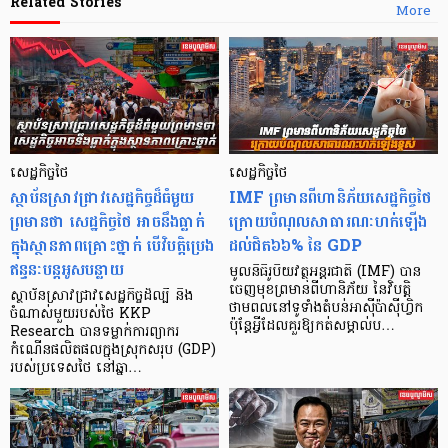
Related Stories
More
សេដ្ឋកិច្ចថៃ
សេដ្ឋកិច្ចថៃ
ស្ថាប័នស្រាវជ្រាវសេដ្ឋកិច្ចដ៏ធំមួយ
IMF ព្រមានពីហានិភ័យសេដ្ឋកិច្ចថៃ
ព្រមានថា សេដ្ឋកិច្ចថៃ អាចនឹងធ្លាក់
ក្រោយបំណុលសាធារណៈហក់ឡើង
ក្នុងស្ថានភាពគ្រោះថ្នាក់ បើវិបត្តិប្រេង
ដល់ជិត៦៦% នៃ GDP
ឥន្ធនៈបន្តអូសបន្លាយ
មូលនិធិរូបិយវត្ថុអន្តរជាតិ (IMF) បាន
ចេញមុខព្រមានពីហានិភ័យ នៃវិបត្តិ
ស្ថាប័នស្រាវជ្រាវសេដ្ឋកិច្ចដ៏ល្បី និង
ថាមពលនៅទូទាំងតំបន់អាស៊ីប៉ាស៊ីហ្វិក
ចំណាស់មួយរបស់ថៃ KKP
ប៉ុន្តែអ្វីដែលគួរឱ្យកត់សម្គាល់ប…
Research បានទម្លាក់ការព្យាករ
កំណើនផលិតផលក្នុងស្រុកសរុប (GDP)
របស់ប្រទេសថៃ នៅឆ្នា…