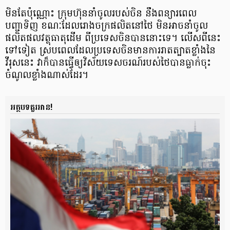
មិនតែប៉ុណ្ណោះ ក្រុមហ៊ុន​នាំចូល​របស់ចិន នឹង​ពន្យារពេល​​
បញ្ជាទិញ ខណៈដែល​រោងចក្រ​ផលិត​នៅថៃ មិនអាច​នាំចូល​​
ផលិតផល​វត្ថុធាតុដើម ពីប្រទេសចិន​បាននោះទេ។ លើសពីនេះ
ទៅទៀត ស្របពេលដែល​ប្រទេសចិន​មានការរាតត្បាតខ្លាំង​នៃ
វីរុសនេះ វាក៏បានធ្វើឲ្យវិស័យទេសចរ​ណ៍​របស់ថៃបានធ្លាក់ចុះ
ចំណូល​ខ្លាំងណាស់ដែរ។
អត្ថបទគួរអាន!