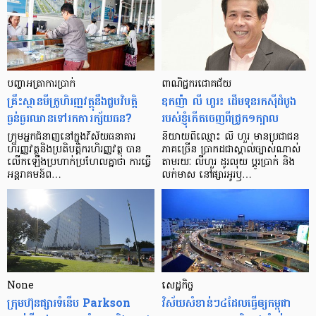
បញ្ហា​អត្រា​ការប្រាក់
ពាណិជ្ជករជោគជ័យ
គ្រឹះស្ថាន​មីក្រូ​ហិរញ្ញវត្ថុ​នឹង​ជួប​វិបត្តិ​
ឧកញ៉ា លី ហួរ៖ ដើមទុនរកស៊ីដំបូង
ធ្ងន់ធ្ងរ​ឈាន​ទៅ​រក​ការ​ក្ស័យធន?
របស់ខ្ញុំកើតចេញពីជ្រូក១ក្បាល
ក្រុម​អ្នក​ជំនាញ​នៅ​ក្នុង​វិស័យ​ធនាគារ
និយាយ​ពី​ឈ្មោះ លី ហួរ មាន​ប្រជាជន​
ហិរញ្ញវត្ថុ​និង​ប្រតិបត្តិករ​ហិរញ្ញ​វត្ថុ បាន​​
ភាគ​ច្រើន ប្រាកដ​ជា​ស្គាល់​ច្បាស់​ណាស់
លើក​ឡើង​ប្រហាក់​ប្រហែល​គ្នា​ថា ការ​ធ្វើ​
តាមរយៈ លីហួរ ដូរ​លុយ ប្តូរ​បា្រក់ និង​
អន្តរាគមន៍​ព…
លក់​មាស នៅ​ផ្សារ​អូរ​ឫ…
None
សេដ្ឋកិច្ច​
ក្រុមហ៊ុនផ្សារទំនើប Parkson
វិស័យ​សំខាន់ៗ​៤​ដែល​ធ្វើ​ឲ្យ​កម្ពុជា​