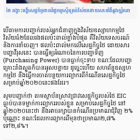
ថៃ រង្គោះរង្គើសេដ្ឋកិច្ចពាណិជ្ជកម្មស្ទើរគ្រប់វិស័យដោយសារជំងឺឆ្លងកូរ៉ូណា
បើតាមការបញ្ជាក់​របស់អ្នកជំនាញ​ក្នុងវិស័យឧស្សាហកម្មថៃ
វិស័យធំ២ដែលរងផលប៉ះពាល់ខ្លាំងបំផុត គឺវិស័យ​ទេសចរណ៍
និងការនាំចេញ។ ផលប៉ះពាល់​មកលើសេដ្ឋកិច្ចថៃ ដោយសារ​
បញ្ហាវីរុសនេះ បានធ្វើឲ្យអំណាចនៃការបញ្ជាទិញ
(Purchasing Power) បានធ្លាក់ចុះទាប ខណៈដែលបញ្ហា​
គ្រោះរាំង​ស្ងួត​ក៏បាន​អូសបន្លាយ ដូច្នេះហើយ សហព័ន្ធ​ឧស្សហ
កម្មថៃ នឹងធ្វើការ​ចាត់​បន្ថយ​ការព្យាករ​ពីកំណើន​សេដ្ឋកិច្ច​ថៃ
សម្រាប់​ឆ្នាំ២០២០នេះផងដែរ។
សូមបញ្ជាក់ថា តាមស្ថាប័ន​ស្រាវជ្រាវ​សេដ្ឋកិច្ច​របស់ថៃ EIC
ធ្លាប់បានទម្លាក់​ការព្យាករ​របស់ខ្លួន សម្រាប់សេដ្ឋកិច្ចថៃ នៅ
ឆ្នាំ២០២០នេះថា នឹងអាចរក្សាបាន​កំណើន​ប្រមាណជុំវិញ ២%
ប៉ុណ្ណោះ ខណៈដែល​ការព្យាករពីមុន​ថាប្រមាណ​២,៧%
ទៅ២,៨%។