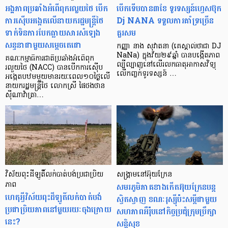
អង្គភាពប្រឆាំងអំពើពុករលួយថៃ បើក
បើក​ទើប​បាន​៣​ខែ ទូរទស្សន៍​ហ្វេសប៊ុក
ការស៊ើបអង្កេតលើនាយករដ្ឋមន្ត្រីថៃ
Dj NANA ទទួល​ការ​គាំទ្រ​ច្រើន​
ទាក់ទិនការបែកធ្លាយសារសំឡេង
គួរសម
សន្ទនាជាមួយសម្ដេចតេជោ
កញ្ញា នាង សុវាតនា (គេស្គាល់ថាជា DJ
NaNa) ក្នុង​វ័យ​២៩​ឆ្នាំ បាន​បង្កើត​ភាព​
គណៈកម្មាធិការជាតិប្រឆាំងអំពើពុក
ល្បី​ល្បាញ​នៅ​លើ​រលក​ធាតុ​អាកាស​វិទ្យុ
រលួយថៃ (NACC) បានបើកការស៊ើប
លើ​កញ្ចក់​ទូរទស្សន៍ …
អង្កេតបឋមមួយមានរយៈពេល១០ថ្ងៃលើ
នាយករដ្ឋមន្ត្រីថៃ លោកស្រី ផៃថងថាន
ស៊ីណាវ៉ាត្រា…
វិស័យពុះដីឡូតិ៍លក់បាត់បង់ប្រជាប្រិយ
សង្គ្រាមនៅអ៊ុយក្រែន
ភាព
សមរភូមិភាគខាងកើតអ៊ុយក្រែនបន្ដ
ហេតុអ្វីវិស័យពុះដីឡូតិ៍លក់បាត់បង់
ស្វិតស្វាញ ខណៈរុស្ស៊ីប៉ះសម្ដីជាមួយ
ប្រជាប្រិយភាពនៅមួយរយៈចុងក្រោយ
សហភាពអឺរ៉ុបនៅកិច្ចប្រជុំក្រុមប្រឹក្សា
នេះ?
សន្តិសុខ