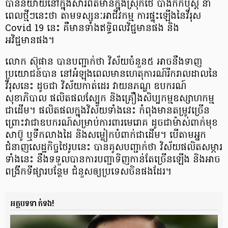
បាន​និយាយ​នៅក្នុង​សារព័ត៌មាន​ក្នុងស្រុកថៃ បាងកកប៉ុស្ដិ៍ នា
ពេលថ្មីៗ​នេះ​ថា តាមទស្សនៈអាជីវកម្ម ការផ្ទុះឡើង​នៃវីរុស​
Covid 19 នេះ គឺមានទាំង​​ឥទ្ធិពល​វិជ្ជមានផង និង
អវិជ្ជមានផង។
លោក ស៊ុផាន បាន​បញ្ជាក់ថា វិស័យចំនួន​ ៥ អាចនឹង​ទាញ
ប្រយោជន៍​​បាន នៅអំឡុងពេល​មាន​ហេតុការណ៍​រីករាលដាល​នៃ
វីរុសនេះ ដូចជា វិស័យកាត់ដេរ វាយនភណ្ឌ ឧបករណ៍
សុខាភិបាល ផលិតផល​ស្បែក និងគ្រឿងសិប្បកម្ម​ឧស្សាហកម្ម
ជាដើម។ ផលិតផល​ក្នុងវិស័យទាំងនេះ កំពុងមាន​តម្រូវច្រើន
ព្រោះវាជាឧបករណ៍សម្រាប់​ការពារមេរោគ ដូចជាម៉ាស់ពាក់មុខ
សាប៊ូ ឬទឹក​លាងដៃ និងសម្លៀកបំពាក់​ជាដើម។ បើតាម​អ្នក
ជំនាញសេដ្ឋកិច្ចថៃរូបនេះ បាន​គូសបញ្ជាក់ថា វិស័យ​ផលិត​សម្ភារ​
ទាំងនេះ នឹង​ទទួលបាន​ការបញ្ជា​ទិញ​កាន់តែច្រើនឡើង និងអាច
ពង្រីកទីផ្សារ​​បន្ថែម ជំនួសឲ្យ​​ប្រទេសចិនផងដែរ។
អត្ថបទទាក់ទង!