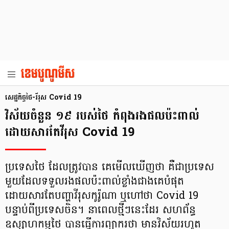
សេដ្ឋកិច្ចថៃ-រីរុស Covid 19
វិស័យចំនួន ១៩ របស់ថៃ កំពុងរងផលប៉ះពាល់
ដោយសារតែវីរុស Covid 19
ប្រទេសថៃ ដែលត្រូវបាន គេមើលឃើញថា គឺជាប្រទេស
មួយដែលទទួលរងផលប៉ះពាល់ខ្លាំងជាងគេបំផុត
ដោយសារតែបញ្ហាវីរុសកូរ៉ូណា ឬហៅថា Covid 19
បន្ទាប់ពីប្រទេសចិន។ នាពេលថ្មីៗនេះដែរ សហព័ន្ធ
ឧស្សាហកម្មថៃ បានធ្វើការព្យាករថា មានវិស័យរហូត