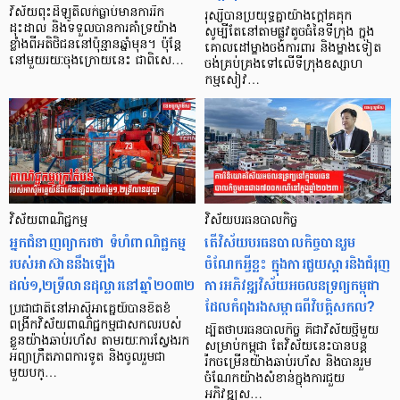
វិស័យពុះដីឡូតិ៍លក់ធ្លាប់មានការរីក
រុស្ស៊ីបានប្រយុទ្ធគ្នាយ៉ាងក្តៅគគុក
ដុះដាល និងទទួលបានការគាំទ្រយ៉ាង
សូម្បីតែនៅតាមផ្លូវតូចធំនៃទីក្រុង ក្នុង
ខ្លាំងពីអតិថិជននៅប៉ុន្មានឆ្នាំមុន។ ប៉ុន្តែ
គោលដៅម្ខាងចង់ការពារ និងម្ខាងទៀត
នៅមួយរយៈចុងក្រោយនេះ ជាពិសេ…
ចង់គ្រប់គ្រងទៅលើទីក្រុងឧស្សាហ
កម្មសៀវ…
វិស័យពាណិជ្ជកម្ម
វិស័យបរធនបាលកិច្ច
អ្នកជំនាញព្យាករថា ទំហំពាណិជ្ជកម្ម
តើវិស័យបរធនបាលកិច្ចបានរួម
របស់អាស៊ាននឹងឡើង
ចំណែកអ្វីខ្លះ ក្នុងការជួយស្ដារនិងជំរុញ
ដល់១,២ទ្រីលានដុល្លារនៅឆ្នាំ២០៣២
ការអភិវឌ្ឍវិស័យអចលនទ្រព្យកម្ពុជា
ដែលកំពុងរងសម្ពាធពីវិបត្តិសកល?
ប្រជាជាតិនៅអាស៊ីអាគ្នេយ៍បានខិតខំ
ពង្រីកវិស័យពាណិជ្ជកម្មជាសកលរបស់
ដ្បិតថាបរធនបាលកិច្ច គឺជាវិស័យថ្មីមួយ
ខ្លួនយ៉ាងឆាប់រហ័ស តាមរយៈការស្វែងរក
សម្រាប់កម្ពុជា តែវិស័យនេះបានបន្ត
អព្យាក្រឹតភាពការទូត និងចូលរួមជា
រីកចម្រើនយ៉ាងឆាប់រហ័ស និងបានរួម
មួយបក្…
ចំណែកយ៉ាងសំខាន់ក្នុងការជួយ
អភិវឌ្ឍស…