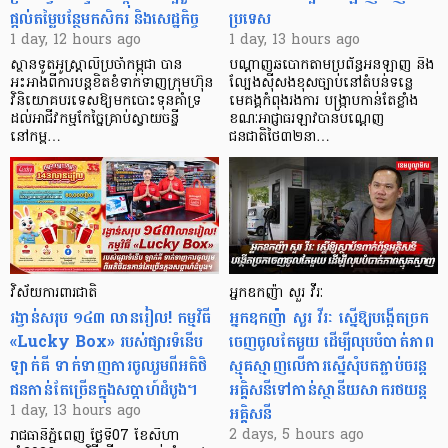
ផ្តល់តម្លៃបន្ថែមកសិករ និងសេដ្ឋកិច្ច
ប្រទេស
1 day, 12 hours ago
1 day, 13 hours ago
ស្ថានទូតអូស្ត្រាលីប្រចាំកម្ពុជា បាន
បណ្តាញឆបោកតាមប្រព័ន្ធអនឡាញ និង
អះអាងពីការបន្តខិតខំទាក់ទាញក្រុមហ៊ុន
ល្បែងស៊ីសងខុសច្បាប់នៅតំបន់ទន្លេ
វិនិយោគបរទេសឱ្យមកបោះទុនគាំទ្រ
មេគង្គកំពុងរងការ បង្ក្រាប​កាន់តែខ្លាំង
ដល់អាជីវកម្មកែច្នៃគ្រាប់ស្វាយចន្ទី
ខណៈអាជ្ញាធរឡាវបានបណ្តេញ
នៅកម្ព…
ជនជាតិថៃ៣២នា…
វិស័យការពារជាតិ
អ្នកឧកញ៉ា សួរ វីរៈ
រង្វាន់សរុប ១៤៣ លានរៀល! កម្មវិធី
អ្នកឧកញ៉ា សួរ វីរៈ ស្នើឱ្យបង្កើតច្រក
«Lucky Box» របស់ផ្សារទំនើប
ចេញចូលតែមួយ ដើម្បីលុបបំបាត់ភាព
ឡាក់គី ទាក់ទាញការចូលរួមពីអតិថិ
ស្មុគស្មាញលើការស្នើសុំបតភ្ជាប់ចរន្ត
ជនកាន់តែច្រើនក្នុងសប្តាហ៍ដំបូង។
អគ្គិសនីទៅកាន់ស្ថានីយសាករថយន្ត
អគ្គិសនី
1 day, 13 hours ago
2 days, 5 hours ago
រាជធានីភ្នំពេញ ថ្ងៃទី07 ខែសីហា