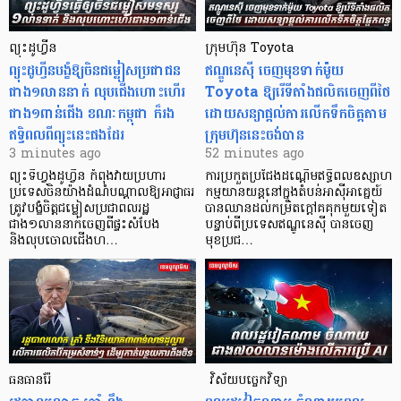
ព្យុះដូហ្វីន
ក្រុមហ៊ុន Toyota
ព្យុះដូហ្វីនបង្ខំឱ្យចិនជម្លៀសប្រជាជន
ឥណ្ឌូនេស៊ី ចេញមុខទាក់ម៉ូយ
ជាង១លាននាក់ លុបជើងហោះហើរ
Toyota ឱ្យរើទីតាំងផលិតចេញពីថៃ
ជាង១ពាន់ជើង ខណៈកម្ពុជា ក៏រង
ដោយសន្យាផ្តល់ការលើកទឹកចិត្តតាម
ឥទ្ធិពលពីព្យុះនេះផងដែរ
ក្រុមហ៊ុននេះចង់បាន
3 minutes ago
52 minutes ago
ព្យុះទីហ្វុងដូហ្វីន កំពុងវាយប្រហារ
ការប្រកួតប្រជែងដណ្តើមឥទ្ធិពលឧស្សាហ
ប្រទេសចិនយ៉ាងដំណំបណ្តាលឱ្យអាជ្ញាធរ
កម្មយានយន្តនៅក្នុងតំបន់អាស៊ីអាគ្នេយ៍
ត្រូវបង្ខំចិត្តជម្លៀសប្រជាពលរដ្ឋ
បានឈានដល់កម្រិតក្ដៅគគុកមួយទៀត
ជាង១លាននាក់ចេញពីផ្ទះសំបែង
បន្ទាប់ពីប្រទេសឥណ្ឌូនេស៊ី បានចេញ
និងលុបចោលជើងហ…
មុខប្រជ…
ធនធានរ៉ែ
​​​​​​​​​​​​​​​​​​​​​​​​​​​​​ វិស័យបច្ចេកវិទ្យា