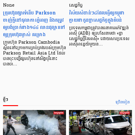
None
សេដ្ឋកិច្ច​
ក្រុមហ៊ុនផ្សារទំនើប Parkson
វិស័យ​សំខាន់ៗ​៤​ដែល​ធ្វើ​ឲ្យ​កម្ពុជា​
ចាញ់ក្ដីនៅតុលាការភ្នំពេញ និងតម្រូវ
ក្លាយ​ជា​កូន​ខ្លា​សេដ្ឋកិច្ច​ក្នុង​តំបន់
ឲ្យបង់ប្រាក់ជាង១៤៤ លានដុល្លារទៅ
ប្រទេស​កម្ពុជា​ត្រូវ​បាន​ធនាគារ​អភិវឌ្ឍន៍​
ឲ្យក្រុមហ៊ុនម្ចាស់ គម្រោង
អាស៊ី (ADB) ឲ្យ​រហ័ស​នាមថា «ខ្លា​
សេដ្ឋកិច្ច​ថ្មី​នៃ​អាស៊ី» ដោយសារ​ប្រទេស​
ក្រុមហ៊ុន Parkson Cambodia
អាស៊ី​អាគ្នេយ៍​មួយ​ន…
ស្ថិតនៅក្រោមការគ្រប់គ្រងរបស់ក្រុមហ៊ុន
Parkson Retail Asia Ltd ដែល
បានចុះបញ្ចីផ្សារហ៊ុននៅសិង្ហបុរីនោះ
បានចា…
ថ្មីៗ
ច្រើនទៀត