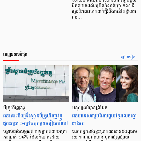
ហើយហាងឆេងមាសបានហក់ឡើងខ្ពស់
ជិតឈានដល់កម្រិតកំណត់ត្រា ខណៈទី
ផ្សារពិភពលោកដាក់ក្ដីរំពឹងកាន់តែខ្លាំងថា
ធន…
ពេញនិយមបំផុត
ច្រើនទៀត
មីក្រូ​ហិរញ្ញវត្ថុ
មនុស្ស​ធម៌​គ្មាន​ព្រំដែន
ធនាគារ​និង​គ្រឹះស្ថាន​មីក្រូ​ហិរញ្ញវត្ថុ​
ជន​បរទេស​៣​រូប​ដែល​ជួយ​ខ្មែរ​លេច​ធ្លោ​
ជួប«គ្រោះ»ក្តៅ​គគុក​មួយ​ទៀត​ហើយ!
ជាង​គេ
បន្ទាប់​ពី​រង​សម្ពាធ​​ពី​ការ​ទម្លាក់​ពិដាន​អត្រា​
លោកអ្នក​នាង​ខ្លះ​ប្រាកដ​ជា​បាន​​ដឹង​ឮ​តាម​
ការ​ប្រាក់ ១៨​% ដែល​កំណត់​ដោយ​
រយៈ​ការ​អាន​ព័ត៌មាន ឬ​ការ​ផ្សព្វផ្សាយ​