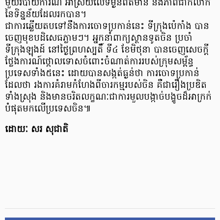
មួយរបាយការណ៍ អាស្រ័យលើទម្ងន់ព័ត៌មាន និងភាពជាក់លាក់
នៃទិន្នន័យដែលរកបាន។
ជាការឆ្លើយតបទៅនឹងការចោទប្រកាន់នេះ ទីក្រុងប៉េកាំង បាន
ចេញមុខបដិសេធភ្លាមៗ។ អ្នកនាំពាក្យស្ថានទូតចិន ប្រចាំ
ទីក្រុងឡុងដ៍ នៅថ្ងៃព្រហស្បតិ៍ ទី៤ ខែមិថុនា បានចេញសេចក្តី
ថ្លែងការណ៍ថ្កោលទោសចំពោះចំណាត់ការរបស់ក្រុមសម្ព័ន្ធ
ប្រទេសទាំង៥នេះ ដោយបានសង្កត់ធ្ងន់ថា ការចោទប្រកាន់
ដែលថា រងការគំរាមកំហែងពីចារកម្មរបស់ចិន គឺជារឿងប្រឌិត
ទាំងស្រុង និងមានចរិតលក្ខណៈជាការមួលបង្កាច់បង្ខូចដ៏អាក្រក់
បំផុតមកលើប្រទេសចិន៕
ដោយៈ សរ សុជាតិ