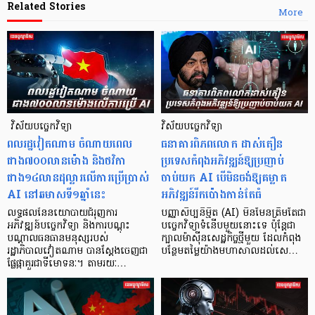
Related Stories
More
​​​​​​​​​​​​​​​​​​​​​​​​​​​​​ វិស័យបច្ចេកវិទ្យា
វិស័យបច្ចេកវិទ្យា
ពលរដ្ឋវៀតណាម ​ចំណាយពេល
ធនាគារពិភពលោក ដាស់តឿន
ជាង៧០០លានម៉ោង និងថវិកា
ប្រទេសកំពុងអភិវឌ្ឍន៍ឱ្យប្រញាប់
ជាង១៤លានដុល្លារលើការប្រើប្រាស់
ចាប់យក AI បើមិនចង់ឱ្យគម្លាត
AI នៅឆមាសទី១ឆ្នាំនេះ
អភិវឌ្ឍន៍រីកប៉ោងកាន់តែធំ
លទ្ធផលនៃនយោបាយជំរុញការ
បញ្ញាសិប្បនិម្មិត (AI) មិនមែនត្រឹមតែជា
អភិវឌ្ឍន៍បច្ចេកវិទ្យា និងការបណ្តុះ
បច្ចេកវិទ្យាទំនើបមួយនោះទេ ប៉ុន្តែជា
បណ្តាលធនធានមនុស្សរបស់
ក្បាលម៉ាស៊ីនសេដ្ឋកិច្ចថ្មីមួយ ដែលកំពុង
រដ្ឋាភិបាលវៀតណាម បានស្តែងចេញជា
បន្ថែមតម្លៃយ៉ាងមហាសាលដល់សេ…
ផ្លែផ្កាគួរជាទីមោទនៈ។ តាមរយៈ…