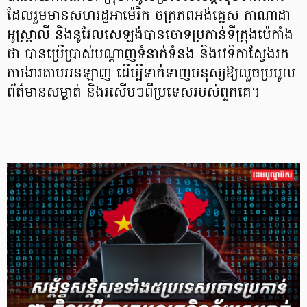
ដែលរួមមានសហរដ្ឋអាម៉េរិក ចក្រភពអង់គ្លេស កាណាដា
អូស្រ្តាលី និងនូវែលសេឡង់បានចោទប្រកាន់ទីក្រុងប៉េកាំង
ថា បានប្រើប្រាស់បណ្តាញទំនាក់ទំនង និងវេទិកាស្វែងរក
ការងារតាមអនឡាញ ដើម្បីទាក់ទាញមនុស្សឱ្យលួចប្រមូល
ព័ត៌មានសម្ងាត់ និងរសើបៗពីប្រទេសរបស់ពួកគេ។