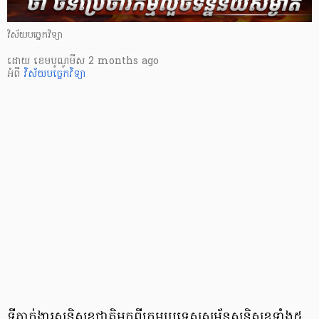
វិស័យបច្ចេកវិទ្យា
ដោយ
​ ខេមបូណូមីស
2 months ago
អំពី
វិស័យបច្ចេកវិទ្យា
ទីភ្នាក់ងារសន្តិសុខជាតិមកពីក្រុមប្រទេសសម្ព័ន្ធសន្តិសុខទាំង៥