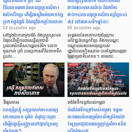
​រដ្ឋបាលលោក ត្រាំ នឹង​
ពលរដ្ឋវៀតណាម ​ចំណាយពេល
វិនិយោគ៣ពាន់លានដុល្លារលើការ
ជាង៧០០លានម៉ោង និងថវិកា
ផលិតរ៉ែកម្រ ដើម្បីដណ្តើមអំណាចខ្សែ
ជាង១៤លានដុល្លារលើការប្រើប្រាស់
ច្រវាក់ផ្គត់ផ្គង់ និងពង្រឹងកម្លាំងយោធា
AI នៅឆមាសទី១ឆ្នាំនេះ
53 minutes ago
55 minutes ago
នៅក្នុងជំហានមួយដ៏ធំ និងស្រួចស្រាល់
លទ្ធផលនៃនយោបាយជំរុញការ
បំផុតដើម្បីការពារសន្តិសុខជាតិ
អភិវឌ្ឍន៍បច្ចេកវិទ្យា និងការបណ្តុះ
ប្រធានាធិបតីសហរដ្ឋអាម៉េរិក លោក
បណ្តាលធនធានមនុស្សរបស់
ដូណាល់ ត្រាំ បានប្រកាសវិនិយោគទឹក
រដ្ឋាភិបាលវៀតណាម បានស្តែងចេញជា
ប្រាក់រ…
ផ្លែផ្កាគួរជាទីមោទនៈ។ តាមរយៈ…
ទីផ្សារមាស
ពង់ផែទឹកជ្រៅរបស់កម្ពុជា
ហេតុអ្វីរុស្ស៊ី សម្រុកលក់មាសចេញ
កំពង់ផែទឹកជ្រៅរបស់​កម្ពុជា ទទួល​
ដោយលោក ពូទីន កំពុងខ្វះ​លុយ
បាន​ផលចំណេញពីការបិទព្រំដែនថៃ
ដើម្បីបន្តធ្វើសង្គ្រាមនៅអ៊ុយក្រែនឬ
តែក្រុមហ៊ុនឯកជនត្អូញត្អែរពីការកើន
យ៉ាងណា?
ឡើងថ្លៃសេវា