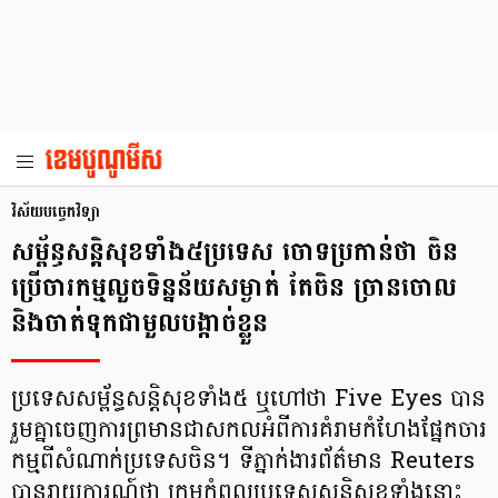
វិស័យបច្ចេកវិទ្យា
សម្ព័ន្ធសន្តិសុខទាំង៥ប្រទេស ចោទប្រកាន់ថា ចិន
ប្រើចារកម្មលួចទិន្នន័យសម្ងាត់ តែចិន ច្រានចោល
និងចាត់ទុកជាមួលបង្កាច់ខ្លួន
ប្រទេសសម្ព័ន្ធសន្តិសុខទាំង៥ ឬហៅថា Five Eyes បាន
រួមគ្នាចេញការព្រមានជាសកលអំពីការគំរាមកំហែងផ្នែកចារ
កម្មពីសំណាក់ប្រទេសចិន។ ទីភ្នាក់ងារព័ត៌មាន Reuters
បានរាយការណ៍ថា ក្រុមកំពូលប្រទេសសន្តិសុខទាំងនោះ