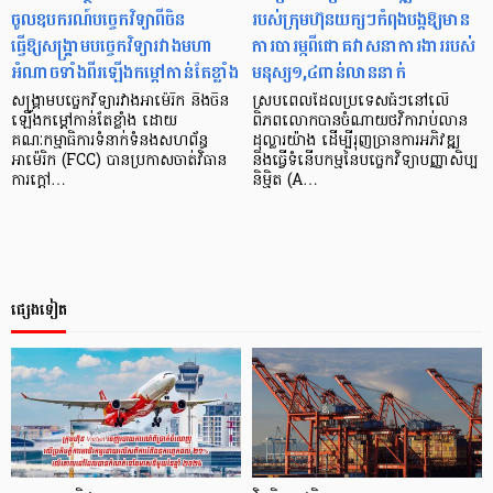
ចូលឧបករណ៍បច្ចេកវិទ្យាពីចិន
របស់ក្រុមហ៊ុនយក្សៗកំពុងបង្កឱ្យមាន
ធ្វើឱ្យសង្គ្រាមបច្ចេកវិទ្យារវាងមហា
ការបារម្ភពីជោគវាសនាការងាររបស់
អំណាចទាំងពីរឡើងកម្តៅកាន់តែខ្លាំង
មនុស្ស១,៤ពាន់លាននាក់
សង្រ្គាមបច្ចេកវិទ្យារវាងអាម៉េរិក និងចិន
ស្របពេលដែលប្រទេសធំៗនៅលើ
ឡើងកម្តៅកាន់តែខ្លាំង ដោយ
ពិភពលោកបានចំណាយថវិការាប់លាន
គណៈកម្មាធិការទំនាក់ទំនងសហព័ន្ធ
ដុល្លារយ៉ាង ដើម្បីរុញច្រានការអភិវឌ្ឍ
អាម៉េរិក (FCC) បានប្រកាសចាត់វិធាន
និងធ្វើទំនើបកម្មនៃបច្ចេកវិទ្យាបញ្ញាសិប្ប
ការក្តៅ…
និម្មិត (A…
ផ្សេងទៀត