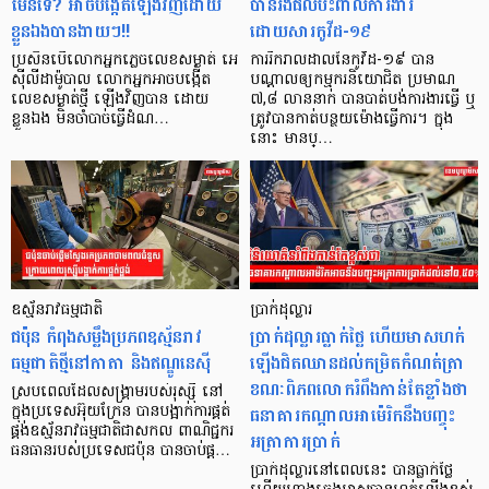
មែនទេ? អាច​បង្កើត​ឡើង​វិញ​ដោយ​
បានរងផលប៉ះពាល់ការងារ
ខ្លួន​ឯង​បានងាយៗ!!
ដោយសារកូវីដ-១៩
ប្រសិន​បើ​លោក​អ្នក​ភ្លេច​លេខ​សម្ងាត់ អេ
ការរីករាលដាលនៃកូវីដ-១៩ បាន
ស៊ីលីដាម៉ូបាល លោក​អ្នក​អាច​បង្កើត​
បណ្ដាលឲ្យកម្មករនិយោជិត ប្រមាណ
លេខ​សម្ងាត់​ថ្មី ឡើង​វិញ​​បាន ដោយ
៧,៨ លាននាក់ បានបាត់បង់ការងារធ្វើ ឬ
ខ្លួនឯង មិន​ចាំបាច់​ធ្វើ​ដំណ…
ត្រូវបានកាត់បន្ថយម៉ោងធ្វើការ។ ក្នុង
នោះ មានប្…
ឧស្ម័នរាវធម្មជាតិ
ប្រាក់ដុល្លារ
ជប៉ុន កំពុងសម្លឹងប្រភពឧស្ម័នរាវ
ប្រាក់ដុល្លារធ្លាក់ថ្លៃ ហើយមាសហក់
ធម្មជាតិថ្មីនៅកាតា និងឥណ្ឌូនេស៊ី
ឡើងជិតឈានដល់កម្រិតកំណត់ត្រា
ខណៈពិភពលោករំពឹងកាន់តែខ្លាំងថា
ស្របពេលដែលសង្រ្គាមរបស់រុស្ស៊ី នៅ
ធនាគារកណ្ដាលអាម៉េរិកនឹងបញ្ចុះ
ក្នុងប្រទេសអ៊ុយក្រែន បានបង្អាក់ការផ្គត់
ផ្គង់ឧស្ម័នរាវធម្មជាតិជាសកល ពាណិជ្ជករ
អត្រាការប្រាក់
ធនធានរបស់ប្រទេសជប៉ុន បានចាប់ផ្ត…
ប្រាក់ដុល្លារនៅពេលនេះ បានធ្លាក់ថ្លៃ