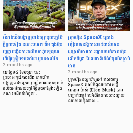
រ៉េខាងជើងបង្ហាញរោងចក្រនុយក្លេអ៊ែ
ក្រុមហ៊ុន SpaceX គ្រោង
ថ្មីមួយទៀត ខណៈលោក គីម ជុងអ៊ុន
កៀរគរទុនឱ្យបាន៧៥ពាន់លាន
ប្តេជ្ញាបង្កើនការផលិតអាវុធទ្វេគុណ
ដុល្លារពីការបោះផ្សាយលក់ភាគហ៊ុន
ដើម្បីត្រៀមទប់ទល់ជាមួយអាម៉េរិក
លើកដំបូង ដែលជាទំហំធំបំផុតមិនធ្លាប់
មាន
2 months ago
2 months ago
នៅថ្ងៃទី៤ ខែមិថុនា នេះ
ប្រទេសកូរ៉េខាងជើង បានបើក
ក្រុមហ៊ុនបច្ចេកវិទ្យាអវកាសយក្ស
បង្ហាញរោងចក្រចម្រាញ់សារធាតុសម្រាប់
SpaceX របស់កំពូលមហាសេដ្ឋី
ផលិតអាវុធនុយក្លេអ៊ែថ្មីមួយកន្លែងទៀត
អេឡុន ម៉ាស់ (Elon Musk) បាន
ខណៈមេដឹកនាំកំពូល…
បញ្ជាក់ជាផ្លូវការអំពីផែនការបោះផ្សាយ
លក់ភាគហ៊ុនជាស…