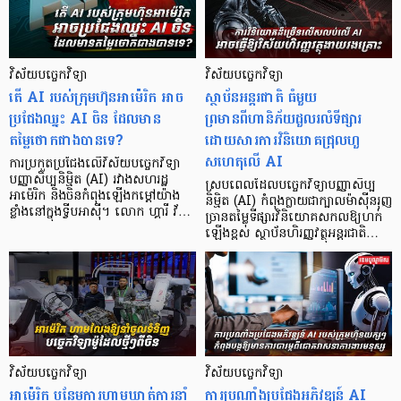
វិស័យបច្ចេកវិទ្យា
វិស័យបច្ចេកវិទ្យា
តើ AI របស់ក្រុមហ៊ុនអាម៉េរិក អាច
ស្ថាប័នអន្តរជាតិ ធំមួយ
ប្រជែងឈ្នះ AI ចិន ដែលមាន
ព្រមានពីហានិភ័យដួលរលំទីផ្សារ
តម្លៃថោកជាងបានទេ?
ដោយសារការវិនិយោគជ្រុលហួ
សហេតុលើ AI
ការប្រកួតប្រជែងលើវិស័យបច្ចេកវិទ្យា
បញ្ញាសិប្បនិម្មិត (AI) រវាងសហរដ្ឋ
ស្របពេលដែលបច្ចេកវិទ្យាបញ្ញាសិប្ប
អាម៉េរិក និងចិនកំពុងឡើងកម្ដៅយ៉ាង
និម្មិត (AI) កំពុងក្លាយជាក្បាលម៉ាស៊ីនរុញ
ខ្លាំងនៅក្នុងទ្វីបអាស៊ី។ លោក ហ្គារី វ័…
ច្រានតម្លៃទីផ្សារវិនិយោគសកលឱ្យហក់
ឡើងខ្ពស់ ស្ថាប័នហិរញ្ញវត្ថុអន្តរជាតិ…
វិស័យបច្ចេកវិទ្យា
វិស័យបច្ចេកវិទ្យា
អាម៉េរិក បន្ថែមការហាមឃាត់ការនាំ
ការប្រណាំងប្រជែងអភិវឌ្ឍន៍ AI