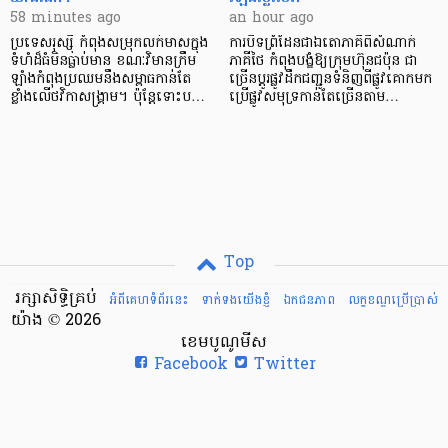
58 minutes ago
an hour ago
ប្រទេសរុស្ស៊ី កំពុងសម្រុក​លក់មាសក្នុង
ការបិទព្រំដែនជាឯតោភាគីពីសំណាក់
ទំហំដ៏ធំមិនធ្លាប់​មាន ខណៈវិមានក្រឹម
ភាគីថៃ កំពុងបង្ខំឱ្យក្រុមហ៊ុនជប៉ុន ជា
ឡាំងកំពុងប្រឈមនឹង​សម្ពាធកាន់តែ
ច្រើនប្តូរផ្លូវដឹកជញ្ជូនទំនិញពីផ្លូវគោកមក
ខ្លាំងលើថវិកាសង្គ្រាម។ ប៉ុន្តែទោះប…
ប្រើផ្លូវសមុទ្រកាន់តែច្រើនតាម…
Top
រក្សាសិទ្ធិគ្រប់
អំពីគេហទំព័រនេះ
ទាក់ទងយើងខ្ញំ
ឯកជនភាព
លក្ខខណ្ឌ​ប្រើ​ប្រាស់
យ៉ាង © 2026
ខេមបូណូមីស
Facebook
Twitter