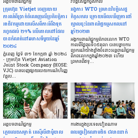
អត្ថបទពាណិជ្ជកម្ម
វិបត្តិសេដ្ឋកិច្ចសកល
ក្រុមហ៊ុន Vietjet ចេញរបាយ
អង្គការ WTO ព្រមានវិបត្តិសេដ្ឋ
ការណ៍ពីប្រាក់ចំណេញលើប្រតិបត្តិការ
កិច្ចសកល ក្រោយមើលឃើញការដាំ
អាជីវកម្មដោយលើសពីការរំពឹងទុក
ក្បាលចុះនៃពាណិជ្ជកម្មសកលនៅ
រហូតដល់ ២១% លើគោលដៅដែល
ឆ្នាំ២០២៣
បានកំណត់នៅឆមាសទីមួយនៃឆ្នាំ
អង្គការពាណិជ្ជកម្មពិភពលោក WTO
២០២៤
កាលពីថ្ងៃពុធទី០៥តុលា បានបន្ទាបការ
ព្យាករណ៍យ៉ាងខ្លាំងចំពោះចរន្តពាណិជ្ជកម្ម
ភ្នំពេញ ថ្ងៃទី ៣១ ខែកក្កដា ឆ្នាំ ២០២៤
ពិភពលោកក្នុងឆ្នាំ២០២៣ ហើយ
- ក្រុមហ៊ុន Vietjet Aviation
ព្រមានពីឥទ្…
Joint Stock Company (HOSE:
VJC) បានចេញផ្សាយរបាយការណ៍ហិរញ្ញ
វត្ថុរប…
អត្ថបទពាណិជ្ជកម្ម
ការងារក្នុងប្រទេសវៀតណាម
ភ្លេច​លេខសម្ងាត់ អេស៊ីលីដាម៉ូបាល
ពលរដ្ឋវៀតណាមជិត ៨លាននាក់