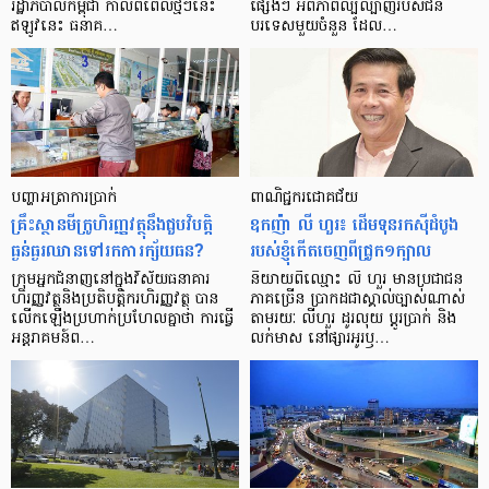
រដ្ឋាភិបាល​កម្ពុជា កាល​ពី​ពេល​ថ្មីៗ​នេះ
ផ្សេងៗ អំពី​ភាព​ល្បីល្បាញ​របស់​ជន​
ឥឡូវ​នេះ ធនាគ…
បរទេស​មួយ​ចំនួន ដែល…
បញ្ហា​អត្រា​ការប្រាក់
ពាណិជ្ជករជោគជ័យ
គ្រឹះស្ថាន​មីក្រូ​ហិរញ្ញវត្ថុ​នឹង​ជួប​វិបត្តិ​
ឧកញ៉ា លី ហួរ៖ ដើមទុនរកស៊ីដំបូង
ធ្ងន់ធ្ងរ​ឈាន​ទៅ​រក​ការ​ក្ស័យធន?
របស់ខ្ញុំកើតចេញពីជ្រូក១ក្បាល
ក្រុម​អ្នក​ជំនាញ​នៅ​ក្នុង​វិស័យ​ធនាគារ
និយាយ​ពី​ឈ្មោះ លី ហួរ មាន​ប្រជាជន​
ហិរញ្ញវត្ថុ​និង​ប្រតិបត្តិករ​ហិរញ្ញ​វត្ថុ បាន​​
ភាគ​ច្រើន ប្រាកដ​ជា​ស្គាល់​ច្បាស់​ណាស់
លើក​ឡើង​ប្រហាក់​ប្រហែល​គ្នា​ថា ការ​ធ្វើ​
តាមរយៈ លីហួរ ដូរ​លុយ ប្តូរ​បា្រក់ និង​
អន្តរាគមន៍​ព…
លក់​មាស នៅ​ផ្សារ​អូរ​ឫ…