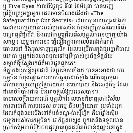
ឬ Five Eyes កាលពីថ្ងៃពុធ ទី៣ ខែមិថុនា បានចេញ
ព្រឹត្តិបត្ររួមគ្នាមួយ ដែលមានចំណងជើងថា «The
Safeguarding Our Secrets» ដោយបានលាតត្រដាងថា
សេវាចារកម្មយោធារបស់ប្រទេសចិន កំពុងប្រើប្រាស់គេហទំព័រ
បណ្តាញវិជ្ជាជីវៈ និងសេវាកម្មជ្រើសរើសបុគ្គលិកអនឡាញយ៉ាង
សកម្ម។ យុទ្ធនាការនេះ ធ្វើឡើងក្នុងគោលបំណងកំណត់
គោលដៅ និងអូសទាញបុគ្គលិក ដែលបម្រើការក្នុងជួររដ្ឋាភិបាល
យោធា ឬអ្នកដែលអាចចូលទៅប្រើប្រាស់ប្រព័ន្ធទិន្នន័យ
សម្ងាត់ឱ្យស្វែងរកព័ត៌មានជូនពួកគេ។
ទីភ្នាក់ងារសន្តិសុខជាតិ នៃប្រទេសទាំង៥ បានអះអាងថា ចារ
កម្មចិន កំពុងផ្តោតការយកចិត្តទុកដាក់ខ្លាំង លើការប្រមូល
ព័ត៌មានយុទ្ធសាស្ត្រផ្នែកយោធា នយោបាយ និងសេដ្ឋកិច្ច ដែល
ជាអាថ៌កំបាំងជាតិ មិនអាចផ្តល់ឱ្យបរទេសបាន។
តាមសេចក្តីរាយការណ៍ បុគ្គលិកដែលមានជំនាញខាងវិស័យ
ការពារជាតិ ការបរទេស ចារកម្ម និងមន្ត្រីយោធា រួមទាំងអ្នក
ដែលកំពុងឈរជើងនៅតំបន់ឥណ្ឌូ-ប៉ាស៊ីហ្វិក គឺជាផ្ទាំងស៊ីប
ចម្បងរបស់ចារកម្មចិន។ ជាកិច្ចតបស្នង ពួកគេនឹងទទួលបាន
ប្រាក់កម្រៃចាប់ពី២០០ដុល្លាររហូតដល់រាប់ពាន់ដុល្លារនៅក្នុង