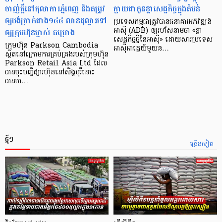
ចាញ់ក្ដីនៅតុលាការភ្នំពេញ និងតម្រូវ
ក្លាយ​ជា​កូន​ខ្លា​សេដ្ឋកិច្ច​ក្នុង​តំបន់
ឲ្យបង់ប្រាក់ជាង១៤៤ លានដុល្លារទៅ
ប្រទេស​កម្ពុជា​ត្រូវ​បាន​ធនាគារ​អភិវឌ្ឍន៍​
ឲ្យក្រុមហ៊ុនម្ចាស់ គម្រោង
អាស៊ី (ADB) ឲ្យ​រហ័ស​នាមថា «ខ្លា​
សេដ្ឋកិច្ច​ថ្មី​នៃ​អាស៊ី» ដោយសារ​ប្រទេស​
ក្រុមហ៊ុន Parkson Cambodia
អាស៊ី​អាគ្នេយ៍​មួយ​ន…
ស្ថិតនៅក្រោមការគ្រប់គ្រងរបស់ក្រុមហ៊ុន
Parkson Retail Asia Ltd ដែល
បានចុះបញ្ចីផ្សារហ៊ុននៅសិង្ហបុរីនោះ
បានចា…
ថ្មីៗ
ច្រើនទៀត