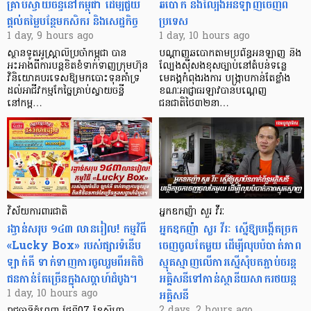
គ្រាប់ស្វាយចន្ទីនៅកម្ពុជា ដើម្បីជួយ
ឆបោក និងល្បែងអនឡាញចេញពី
ផ្តល់តម្លៃបន្ថែមកសិករ និងសេដ្ឋកិច្ច
ប្រទេស
1 day, 9 hours ago
1 day, 10 hours ago
ស្ថានទូតអូស្ត្រាលីប្រចាំកម្ពុជា បាន
បណ្តាញឆបោកតាមប្រព័ន្ធអនឡាញ និង
អះអាងពីការបន្តខិតខំទាក់ទាញក្រុមហ៊ុន
ល្បែងស៊ីសងខុសច្បាប់នៅតំបន់ទន្លេ
វិនិយោគបរទេសឱ្យមកបោះទុនគាំទ្រ
មេគង្គកំពុងរងការ បង្ក្រាប​កាន់តែខ្លាំង
ដល់អាជីវកម្មកែច្នៃគ្រាប់ស្វាយចន្ទី
ខណៈអាជ្ញាធរឡាវបានបណ្តេញ
នៅកម្ព…
ជនជាតិថៃ៣២នា…
វិស័យការពារជាតិ
អ្នកឧកញ៉ា សួរ វីរៈ
រង្វាន់សរុប ១៤៣ លានរៀល! កម្មវិធី
អ្នកឧកញ៉ា សួរ វីរៈ ស្នើឱ្យបង្កើតច្រក
«Lucky Box» របស់ផ្សារទំនើប
ចេញចូលតែមួយ ដើម្បីលុបបំបាត់ភាព
ឡាក់គី ទាក់ទាញការចូលរួមពីអតិថិ
ស្មុគស្មាញលើការស្នើសុំបតភ្ជាប់ចរន្ត
ជនកាន់តែច្រើនក្នុងសប្តាហ៍ដំបូង។
អគ្គិសនីទៅកាន់ស្ថានីយសាករថយន្ត
អគ្គិសនី
1 day, 10 hours ago
2 days, 2 hours ago