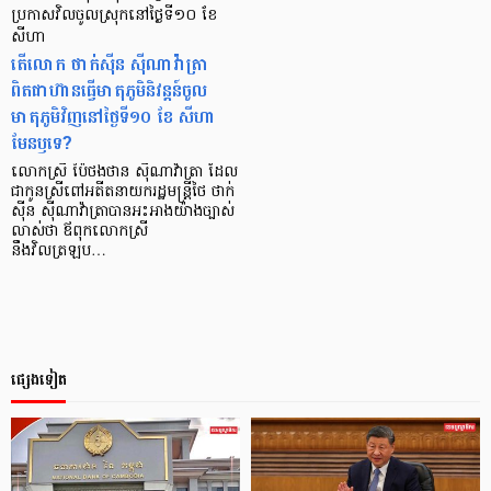
ប្រកាសវិលចូលស្រុកនៅថ្ងៃទី១០ ខែ
សីហា
តើលោក ថាក់ស៊ីន ស៊ីណាវ៉ាត្រា
ពិតជាហ៊ានធ្វើមាតុភូមិនិវន្តន៍ចូល
មាតុភូមិវិញនៅថ្ងៃទី១០ ខែ សីហា
មែនឫទេ?
លោកស្រី ប៉ៃថងថាន ស៊ីណាវ៉ាត្រា ដែល
ជាកូនស្រីពៅអតីតនាយករដ្ឋមន្រ្តីថៃ ថាក់
ស៊ីន ស៊ីណាវ៉ាត្រាបានអះអាងយ៉ាងច្បាស់
លាស់ថា ឪពុកលោកស្រី
នឹងវិលត្រឡប…
ផ្សេងទៀត