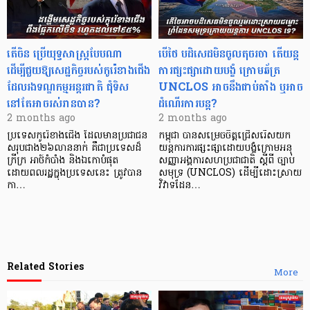
តើចិន ប្រើយុទ្ធសាស្ត្របែបណា
បើថៃ បដិសេដមិនចូលតុចរចា តើយន្ត
ដើម្បីជួយឱ្យសេដ្ឋកិច្ចរបស់កូរ៉េខាងជើង
ការផ្សះផ្សាដោយបង្ខំ ក្រោមឆ័ត្រ
ដែលរងទណ្ឌកម្ម​អន្តរជាតិ ជុំទិស
UNCLOS អាចនឹងជាប់គាំង ឬអាច
នៅតែអាចរស់រានបាន?
ដំណើរការបន្ត?
2 months ago
2 months ago
ប្រទេសកូរ៉េខាងជើង ដែលមានប្រជាជន
កម្ពុជា បានសម្រេចចិត្តជ្រើសរើសយក
សរុបជាង២៦​លាននាក់ គឹជាប្រទេសដ៏
យន្តការការផ្សះផ្សាដោយបង្ខំក្រោមអនុ
ក្រីក្រ អាថ៍កំបាំង និងឯកោ​បំផុត
សញ្ញាអង្គការសហប្រជាជាតិ ស្តីពី ច្បាប់
ដោយពល​រដ្ឋក្នុង​ប្រទេសនេះ ​​ត្រូ​វបាន​
សមុទ្រ (UNCLOS) ដើម្បីដោះស្រាយ
កា…
វិវាទដែន…
Related Stories
More