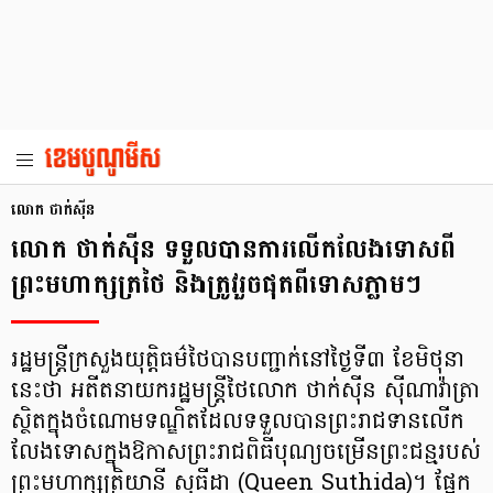
លោក ថាក់ស៊ីន
លោក ថាក់ស៊ីន ទទួលបានការលើកលែងទោសពី
ព្រះមហាក្សត្រថៃ និងត្រូវរួចផុតពីទោសភ្លាមៗ
រដ្ឋមន្ត្រីក្រសួងយុត្តិធម៌ថៃបានបញ្ជាក់នៅថ្ងៃទី៣ ខែមិថុនា
នេះថា អតីតនាយករដ្ឋមន្ត្រីថៃលោក ថាក់ស៊ីន ស៊ីណាវ៉ាត្រា
ស្ថិតក្នុងចំណោមទណ្ឌិតដែលទទួលបានព្រះរាជទានលើក
លែងទោសក្នុងឱកាសព្រះរាជពិធីបុណ្យចម្រើនព្រះជន្មរបស់
ព្រះមហាក្សត្រិយានី សុធីដា (Queen Suthida)។ ផ្អែក