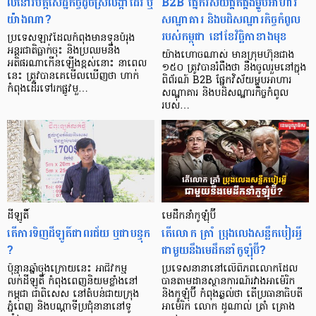
លំនៅវិបត្តិសេដ្ឋកិច្ចដូចស្រីលង្កាដែរ ឬ
B2B ផ្នែកវិស័យផ្គត់ផ្គង់ម្ហូបអាហារ
យ៉ាងណា?
សណ្ឋាគារ និងបដិសណ្ឋារកិច្ចកំពូល
របស់កម្ពុជា នៅខែវិច្ឆិកាខាងមុខ
ប្រទេសឡាវដែលកំពុងមានទុនបំរុង
អន្តរជាតិធ្លាក់ចុះ និងប្រឈមនឹង
យ៉ាងហោចណាស់ មានក្រុមហ៊ុនជាង
អតិផរណាកើនឡើងខ្ពស់នោះ នាពេល
១៥០ ត្រូវបានរំពឹងថា នឹងចូលរួមនៅក្នុង
នេះ ត្រូវបានគេមើលឃើញថា ហាក់
ពិព័រណ៍ B2B ផ្នែកវិស័យម្ហូបអាហារ
កំពុងដើរទៅរកផ្លូវមួ…
សណ្ឋាគារ និងបដិសណ្ឋារកិច្ចកំពូល
របស់…
ដីឡូតិ៍
មេដឹកនាំកូឡុំប៊ី
តើ​ការ​ទិញ​ដីឡូតិ៍​ជា​ពរ​ជ័យ​ ឬ​ជា​បន្ទុក​
តើលោក ត្រាំ ប្រុងលេងសន្លឹកបៀរអ្វី
?
ជាមួយនឹងមេដឹកនាំកូឡុំប៊ី?
ប៉ុន្មានឆ្នាំ​ចុងក្រោយនេះ អាជីវកម្ម
ប្រទេសនានានៅលើពិភពលោកដែល
លក់ដីឡូតិ៍ កំពុងពេញនិយមខ្លាំងនៅ
បានតាមដានស្ថានការណ៍រវាងអាម៉េរិក
កម្ពុជា ជាពិសេស នៅតំបន់ជាយក្រុង
និងកូឡុំប៊ី កំពុងឆ្ងល់ថា តើប្រធានាធិបតី
ភ្នំពេញ និងបណ្តាទីប្រជុំនានានៅទូ
អាម៉េរិក លោក ដូណាល់ ត្រាំ គ្រោង