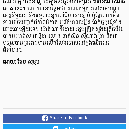
គណៈកម្មការជំនាញ ដើម្បីអនុវត្តទៅតាមព្រះរាជទានលើកលែង
ទោសនេះ។ លោកបានបន្ថែមថា គណៈកម្មការនៅតាមបណ្តា
ខេត្តនីមួយៗ នឹងទទួលបន្ទុកលើជំហានបន្ទាប់ ប៉ុន្តែលោកមិន
ទាន់អាចបញ្ជាក់ពីកាលវិភាគ ឬព័ត៌មានលម្អិត នៃកិច្ចប្រជុំទាំង
នោះនៅឡើយទេ។ យ៉ាងណាក៏ដោយ រដ្ឋមន្ត្រីក្រសួងយុត្តិធម៌ថៃ
បានអះអាងសាជាថ្មីថា លោក ថាក់ស៊ីន ស៊ីណាវ៉ាត្រា ពិតជា
ទទួលបានព្រះរាជទានលើកលែងទោសនៅក្នុងលើកនេះ
ពិតមែន៕
ដោយ: តែម សុខុម
Share to Facebook
Twitter