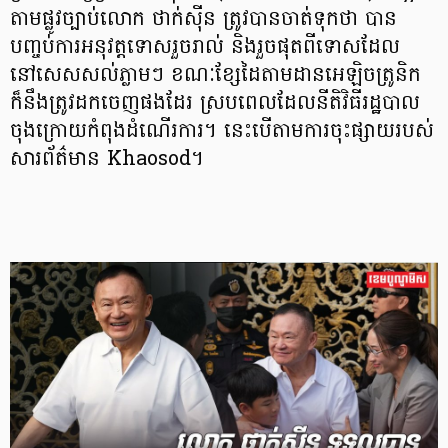
តាមផ្លូវច្បាប់លោក ថាក់ស៊ីន ត្រូវបានចាត់ទុកថា បាន
បញ្ចប់ការអនុវត្តទោសរួចរាល់ និងរួចផុតពីទោសដែល
នៅសេសសល់ភ្លាមៗ ខណៈខ្សែដៃតាមដានអេឡិចត្រូនិក
ក៏នឹងត្រូវដកចេញផងដែរ ស្របពេលដែលនីតិវិធីរដ្ឋបាល
ចុងក្រោយកំពុងដំណើរការ។ នេះបើតាមការចុះផ្សាយរបស់
សារព័ត៌មាន Khaosod។