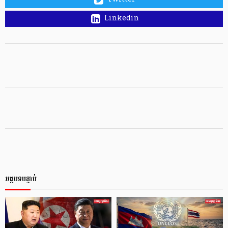
Linkedin
អត្ថបទបន្ទាប់