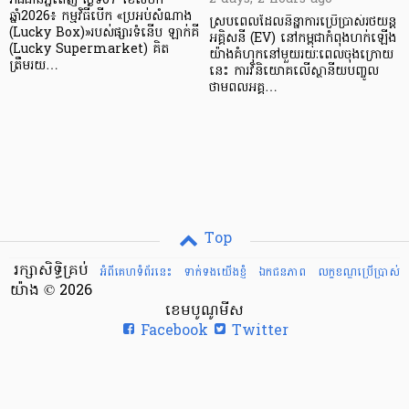
រាជធានីភ្នំពេញ ថ្ងៃទី07 ខែសីហា
ឆ្នាំ2026៖ កម្មវិធីបើក «ប្រអប់សំណាង
ស្របពេលដែលនិន្នាការប្រើប្រាស់រថយន្ត
(Lucky Box)»របស់ផ្សារទំនើប ឡាក់គី
អគ្គិសនី (EV) នៅកម្ពុជាកំពុងហក់ឡើង
(Lucky Supermarket) គិត
យ៉ាងគំហុកនៅមួយរយៈពេលចុងក្រោយ
ត្រឹមរយ…
នេះ ការវិនិយោគលើស្ថានីយបញ្ចូល
ថាមពលអគ្គ…
Top
រក្សាសិទ្ធិគ្រប់
អំពីគេហទំព័រនេះ
ទាក់ទងយើងខ្ញំ
ឯកជនភាព
លក្ខខណ្ឌ​ប្រើ​ប្រាស់
យ៉ាង © 2026
ខេមបូណូមីស
Facebook
Twitter