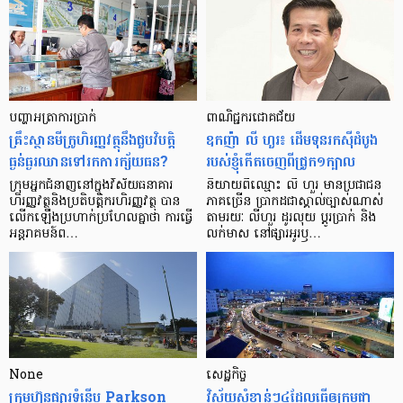
បញ្ហា​អត្រា​ការប្រាក់
ពាណិជ្ជករជោគជ័យ
គ្រឹះស្ថាន​មីក្រូ​ហិរញ្ញវត្ថុ​នឹង​ជួប​វិបត្តិ​
ឧកញ៉ា លី ហួរ៖ ដើមទុនរកស៊ីដំបូង
ធ្ងន់ធ្ងរ​ឈាន​ទៅ​រក​ការ​ក្ស័យធន?
របស់ខ្ញុំកើតចេញពីជ្រូក១ក្បាល
ក្រុម​អ្នក​ជំនាញ​នៅ​ក្នុង​វិស័យ​ធនាគារ
និយាយ​ពី​ឈ្មោះ លី ហួរ មាន​ប្រជាជន​
ហិរញ្ញវត្ថុ​និង​ប្រតិបត្តិករ​ហិរញ្ញ​វត្ថុ បាន​​
ភាគ​ច្រើន ប្រាកដ​ជា​ស្គាល់​ច្បាស់​ណាស់
លើក​ឡើង​ប្រហាក់​ប្រហែល​គ្នា​ថា ការ​ធ្វើ​
តាមរយៈ លីហួរ ដូរ​លុយ ប្តូរ​បា្រក់ និង​
អន្តរាគមន៍​ព…
លក់​មាស នៅ​ផ្សារ​អូរ​ឫ…
None
សេដ្ឋកិច្ច​
ក្រុមហ៊ុនផ្សារទំនើប Parkson
វិស័យ​សំខាន់ៗ​៤​ដែល​ធ្វើ​ឲ្យ​កម្ពុជា​