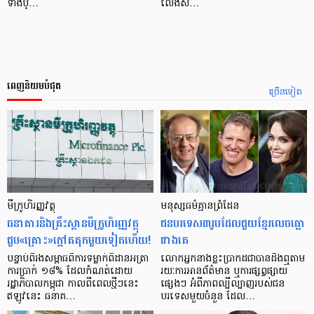
ទាំងប្…
លេងស…
ពេញនិយមបំផុត
ច្រើនទៀត
មីក្រូ​ហិរញ្ញវត្ថុ
មនុស្ស​ធម៌​គ្មាន​ព្រំដែន
ធនាគារ​និង​គ្រឹះស្ថាន​មីក្រូ​ហិរញ្ញវត្ថុ​
ជន​បរទេស​៣​រូប​ដែល​ជួយ​ខ្មែរ​លេច​ធ្លោ​
ជួប«គ្រោះ»ក្តៅ​គគុក​មួយ​ទៀត​ហើយ!
ជាង​គេ
បន្ទាប់​ពី​រង​សម្ពាធ​​ពី​ការ​ទម្លាក់​ពិដាន​អត្រា​
លោកអ្នក​នាង​ខ្លះ​ប្រាកដ​ជា​បាន​​ដឹង​ឮ​តាម​
ការ​ប្រាក់ ១៨​% ដែល​កំណត់​ដោយ​
រយៈ​ការ​អាន​ព័ត៌មាន ឬ​ការ​ផ្សព្វផ្សាយ​
រដ្ឋាភិបាល​កម្ពុជា កាល​ពី​ពេល​ថ្មីៗ​នេះ
ផ្សេងៗ អំពី​ភាព​ល្បីល្បាញ​របស់​ជន​
ឥឡូវ​នេះ ធនាគ…
បរទេស​មួយ​ចំនួន ដែល…