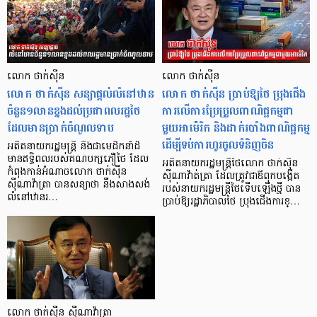
លោក ថាក់ស៊ីន
លោក ថាក់ស៊ីន
លោក ថាក់ស៊ីន សន្យាផ្ដល់លំនៅឋាន
លោក ថាក់ស៊ីន ប្រាប់ឱ្យថៃ ប្រុងជើង
ចំនួន១លានខ្នងដល់ប្រជាពលរដ្ឋថៃ
ការលើការប្រែប្រួលពាណិជ្ជកម្មជា
ដែលមានប្រាក់ចំណូលទាប
មួយអាម៉េរិក និងដាក់របាំងពាណិជ្ជកម្ម
ដើម្បីទប់ការហូរចូលទំនិញចិន
អតីតនាយករដ្ឋមន្ត្រី និងជាមេដឹកនាំដ៏
មានឥទ្ធិពលរបស់គណបក្សភឿថៃ ដែល
អតីតនាយករដ្ឋមន្ត្រីថៃលោក ថាក់ស៊ីន
កំពុងកាន់អំណាចលោក ថាក់ស៊ីន
ស៊ីណាវ៉ាត់ត្រា ដែលត្រូវជាឪពុកបង្កើត
ស៊ីណាវ៉ាត្រា បានសន្យាថា នឹងសាងសង់
របស់នាយករដ្ឋមន្ត្រីថៃទើបឡើងថ្មី បាន
លំនៅឋានរ…
ប្រាប់ឱ្យរដ្ឋាភិបាលថៃ ប្រុងជើងការខ្…
លោក ថាក់ស៊ីន ស៊ីណាវ៉ាត្រា