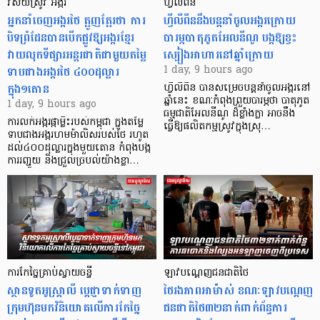
វិស័យស្រូវ អង្ករ
ហ្វីលីពីន
អ្នកនាំចេញអង្ករថៃ ត្អូញត្អែរថា ការ
ហ្វីលីពីននឹងបន្តនាំចូលអង្ករក្រោយ
បិទព្រំដែនបានបើកផ្លូវឱ្យអង្ករខ្មែរ
បារម្ភបាតុភូតអែលនីណូ បង្កឱ្យខ្វះ
វាយលុកទីផ្សារអន្តរជាតិជាមួយតម្លៃ
ស្បៀងអាហារនៅឆ្នាំក្រោយ
ទាបជាងអង្ករថៃ ៤០០ដុល្លារ
1 day, 9 hours ago
ក្នុង១តោន
ហ្វីលីពីន បាន​សម្រេចបន្តនាំចូលអង្ករនៅ
ឆ្នាំនេះ ខណៈកំពុងព្រួយបារម្ភថា បាតុភូត
1 day, 9 hours ago
ធម្មជាតិអែលនីណូ ដ៏ខ្លាំងក្លា​ អាចនឹង
ការលក់អង្ករផ្កាម្លិះរបស់កម្ពុជា ក្នុងតម្លៃ
ធ្វើឱ្យផលិតកម្មស្រូវក្នុងស្រុ…
ទាបជាងអង្ករហមម៉ាលិសរបស់ថៃ រហូត
ដល់៤០០ដុល្លារក្នុងមួយតោន កំពុងបង្ក
ការរញ្ជួយ និងជ្រួលច្របល់យ៉ាងខ្លា…
ការកែច្នៃគ្រាប់ស្វាយចន្ទី
ឡាវបណ្តេញជនជាតិថៃ
ស្ថានទូតអូស្ត្រាលី ប្តេជ្ញាទាក់ទាញ
ថៃរងភាពអាម៉ាស់ ខណៈឡាវបណ្តេញ
ក្រុមហ៊ុនមក​វិនិយោគលើការកែច្នៃ
ជនជាតិថៃ៣២នាក់ពាក់ព័ន្ធការ