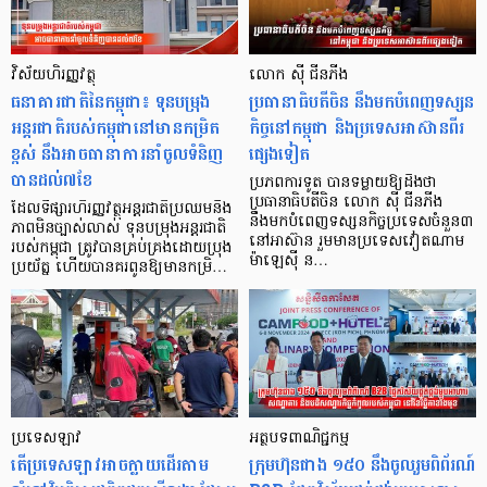
វិស័យហិរញ្ញវត្ថុ
លោក ស៊ី ជីនភីង
ធនាគារជាតិនៃកម្ពុជា៖ ទុនបម្រុង
ប្រធានាធិបតីចិន នឹងមកបំពេញទស្សន
អន្តរជាតិរបស់កម្ពុជានៅមានកម្រិត
កិច្ចនៅកម្ពុជា និងប្រទេសអាស៊ានពីរ
ខ្ពស់ នឹងអាចធានាការនាំចូលទំនិញ
ផ្សេងទៀត
បានដល់៧ខែ
ប្រភពការទូត បានទម្លាយឱ្យដឹងថា
ប្រធានាធិបតីចិន លោក ស៊ី ជីនភីង
ដែលទីផ្សារហិរញ្ញវត្ថុអន្តរជាតិប្រឈមនឹង
នឹងមកបំពេញទស្សនកិច្ចប្រទេសចំនួន៣
ភាពមិនច្បាស់លាស់ ទុនបម្រុងអន្តរជាតិ
នៅអាស៊ាន រួមមានប្រទេសវៀតណាម
របស់កម្ពុជា ត្រូវបានគ្រប់គ្រងដោយប្រុង
ម៉ាឡេស៊ី ន…
ប្រយ័ត្ន ហើយបានគរពូនឱ្យមានកម្រិ…
ប្រទេសឡាវ
អត្ថបទពាណិជ្ជកម្ម
តើប្រទេសឡាវអាចក្លាយដើរតាម
ក្រុមហ៊ុនជាង ១៥០ នឹងចូលរួមពិព័រណ៍