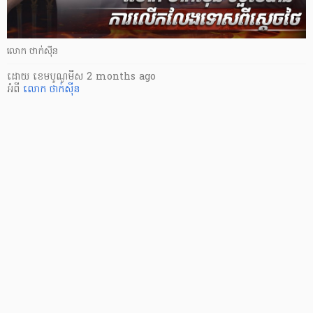
លោក ថាក់ស៊ីន
ដោយ
​ ខេមបូណូមីស
2 months ago
អំពី
លោក ថាក់ស៊ីន