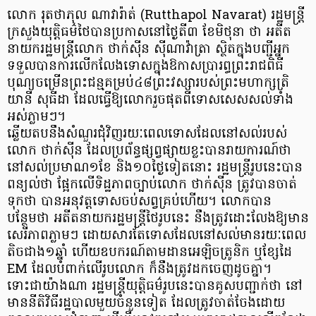
លោក រុតថាភុល ណាវារ៉ាត់ (Rutthapol Navarat) រដ្ឋមន្ត្រី
ក្រសួងយុត្តិធម៌ថៃបានប្រកាសនៅថ្ងៃតី៣ ខែមិថុនា ថា អតីត
នាយករដ្ឋមន្ត្រីលោក ថាក់ស៊ីន ស៊ីណាវ៉ាត្រា ស្ថិតក្នុងបញ្ជីអ្នក
ទទួលបានការលើកលែងទោសក្នុងឱកាសប្រារព្ធព្រះរាជពិធី
បុណ្យចម្រើនព្រះជន្មគម្រប់៤៨ព្រះវស្សារបស់ព្រះមហាក្សត្រិ
យានី សុធីដា ដែលធ្វើឱ្យលោករួចផុតពីទោសសេសសល់ទាំង
អស់ភ្លាមៗ។
ឆ្លើយតបនឹងសំណួរជុំវិញរយៈពេលទោសដែលនៅសល់របស់
លោក ថាក់ស៊ីន ដែលប្រព័ន្ធផ្សព្វផ្សាយខ្លះបានរាយការណ៍ថា
នៅសល់ប្រមាណ១ខែ និង១០ថ្ងៃទៀតនោះ រដ្ឋមន្ត្រីរូបនេះបាន
ពន្យល់ថា ផ្អែកលើទិដ្ឋភាពច្បាប់លោក ថាក់ស៊ីន ត្រូវបានចាត់
ទុកថា បានអនុវត្តទោសចប់សព្វគ្រប់ហើយ។ លោកបាន
បន្ថែមថា អតីតនាយករដ្ឋមន្ត្រីថៃរូបនេះ នឹងត្រូវដោះលែងឱ្យមាន
សេរីភាពភ្លាមៗ ដោយសារតែទោសដែលនៅសល់មានរយៈពេល
តិចជាង១ឆ្នាំ ហើយឧបករណ៍តាមដានអេឡិចត្រូនិក ឬខ្សែដៃ
EM ដែលបំពាក់លើរូបលោក ក៏នឹងត្រូវដកចេញដូចគ្នា។
ទោះជាយ៉ាងណា រដ្ឋមន្ត្រីយុត្តិធម៌រូបនេះបានគូសបញ្ជាក់ថា នៅ
មាននីតិវិធីរដ្ឋបាលមួយចំនួនទៀត ដែលត្រូវចាត់ចែងដោយ