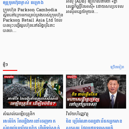
ឲ្យក្រុមហ៊ុនម្ចាស់ គម្រោង
អាស៊ី (ADB) ឲ្យ​រហ័ស​នាមថា «ខ្លា​
សេដ្ឋកិច្ច​ថ្មី​នៃ​អាស៊ី» ដោយសារ​ប្រទេស​
ក្រុមហ៊ុន Parkson Cambodia
អាស៊ី​អាគ្នេយ៍​មួយ​ន…
ស្ថិតនៅក្រោមការគ្រប់គ្រងរបស់ក្រុមហ៊ុន
Parkson Retail Asia Ltd ដែល
បានចុះបញ្ចីផ្សារហ៊ុននៅសិង្ហបុរីនោះ
បានចា…
ថ្មីៗ
ច្រើនទៀត
សំណល់អេឡិចត្រូនិក
វិស័យហិរញ្ញវត្ថុ
អាម៉េរិក រឹតបន្តឹងការនាំចេញកាក
ចិន ប្រើ​អំណាចពន្ធដាររឹតកអ្នកមាន
សំណល់អេឡិចត្រូនិក ដើម្បីទប់ស្កាត់
ស្ដុកស្ដម្ភ ដែលផ្ទេរទ្រព្យសម្បត្តិ