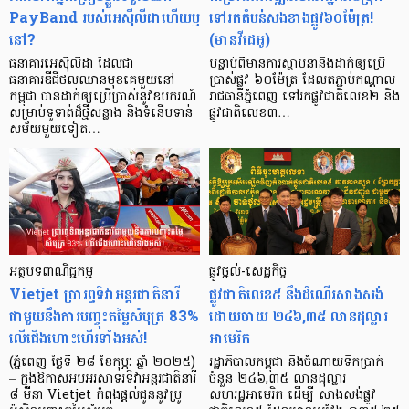
PayBand របស់អេស៊ីលីដាហើយឬ
ទៅ​រក​តំបន់​សង​ខាង​ផ្លូវ​៦០​ម៉ែត្រ!​
នៅ?
(មាន​វីដេអូ)
ធនាគារអេស៊ីលីដា ដែលជា
បន្ទាប់ពីមានការស្ថាបនានិងដាក់ឲ្យប្រើ
ធនាគារឌីជីថលឈានមុខគេមួយនៅ
ប្រាស់ផ្លូវ ៦០ម៉ែត្រ ដែល​តភ្ជាប់​កណ្ដាល​
កម្ពុជា បានដាក់ឲ្យប្រើប្រាស់នូវឧបករណ៍
រាជ​ធានី​ភ្នំពេញ​ ទៅ​រក​ផ្លូវ​ជាតិ​លេខ២ និង​
សម្រាប់ទូទាត់ដ៏ថ្មីសន្លាង និងទំនើបទាន់
ផ្លូវ​ជាតិ​លេខ​៣…
សម័យមួយទៀត…
អត្ថបទពាណិជ្ជកម្ម
ផ្លូវថ្នល់-សេដ្ឋកិច្ច
Vietjet ប្រារព្ធទិវាអន្តរជាតិនារី
ផ្លូវជាតិលេខ៥ នឹងដំណើរសាងសង់
ជាមួយនឹងការបញ្ចុះតម្លៃសំបុត្រ 83%
ដោយចាយ ២៤៦,៣៥ លានដុល្លារ
លើជើងហោះហើរទាំងអស់!
អាមេរិក
(ភ្នំពេញ ថ្ងៃទី ២៨ ខែកុម្ភៈ ឆ្នាំ ២០២៥)
រដ្ឋាភិបាលកម្ពុជា នឹងចំណាយទឹកប្រាក់
– ក្នុងឱកាសអបអរសាទរទិវាអន្តរជាតិនារី
ចំនួន ២៤៦,៣៥ លានដុល្លារ
៨ មីនា Vietjet កំពុងផ្តល់ជូននូវប្រូ
សហរដ្ឋអាមេរិក ដើម្បី សាងសង់ផ្លូវ