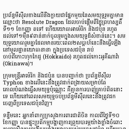
ប្រព័ន្ធមីស៊ីលខាងលើនឹងក្លាយជាផ្នែកមួយនៃសមយុទ្ធរួមគ្នាមាន
ឈ្មោះថា Resolute Dragon ដែលចាប់ផ្តើមពីថ្ងៃព្រហស្បតិ៍
ទី១១ ខែកញ្ញា តទៅ ហើយយោធាអាម៉េរិក និងជប៉ុន រហូត
ដល់ទៅ១ម៉ឺន៩ពាន់នាក់ចូលរួមក្នុងសមយុទ្ធដ៏សំខាន់នេះ។ សម
យុទ្ធយោធារួមគ្នាដែលមានរយៈពេល២សប្តាហ៍នេះនឹងធ្វើឡើង
នៅមូលដ្ឋានយោធានានា ក្នុងប្រទេសជប៉ុន រាប់
ចាប់ពីកោះហុកកៃដូ (Hokkaido) រហូតដល់កោះអូគីណាវ៉ា
(Okinawa)។
ក្រុមមន្ត្រីអាម៉េរិក និងជប៉ុន បានបញ្ជាក់ថា ប្រព័ន្ធមីស៊ីល
Typhon ខាងលើនេះនឹងត្រូវដាក់ពង្រាយសម្រាប់តែ
គោលបំណងធ្វើសមយុទ្ធប៉ុណ្ណោះ គឺគ្មានការបាញ់គ្រាប់ពិតនោះ
ទេ ហើយនៅពេលសមយុទ្ធចប់ប្រព័ន្ធមីស៊ីលនេះនឹងត្រូវដក
ចេញពីប្រទេសជប៉ុនវិញ។
ទន្ទឹមនេះ អ្នកនាំពាក្យក្រសួងការពារជាតិចិន កាលពីថ្ងៃទី១០
ខែកញ្ញា បានផ្ទុះប្រតិកម្មបង្ហាញការព្រួយបារម្ភយ៉ាងខ្លាំងចំពោះ