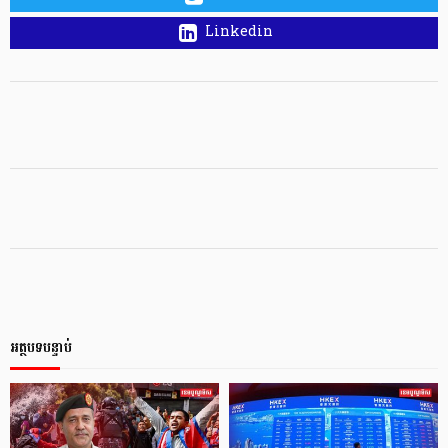
Linkedin
អត្ថបទបន្ទាប់