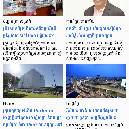
បញ្ហា​អត្រា​ការប្រាក់
ពាណិជ្ជករជោគជ័យ
គ្រឹះស្ថាន​មីក្រូ​ហិរញ្ញវត្ថុ​នឹង​ជួប​វិបត្តិ​
ឧកញ៉ា លី ហួរ៖ ដើមទុនរកស៊ីដំបូង
ធ្ងន់ធ្ងរ​ឈាន​ទៅ​រក​ការ​ក្ស័យធន?
របស់ខ្ញុំកើតចេញពីជ្រូក១ក្បាល
ក្រុម​អ្នក​ជំនាញ​នៅ​ក្នុង​វិស័យ​ធនាគារ
និយាយ​ពី​ឈ្មោះ លី ហួរ មាន​ប្រជាជន​
ហិរញ្ញវត្ថុ​និង​ប្រតិបត្តិករ​ហិរញ្ញ​វត្ថុ បាន​​
ភាគ​ច្រើន ប្រាកដ​ជា​ស្គាល់​ច្បាស់​ណាស់
លើក​ឡើង​ប្រហាក់​ប្រហែល​គ្នា​ថា ការ​ធ្វើ​
តាមរយៈ លីហួរ ដូរ​លុយ ប្តូរ​បា្រក់ និង​
អន្តរាគមន៍​ព…
លក់​មាស នៅ​ផ្សារ​អូរ​ឫ…
None
សេដ្ឋកិច្ច​
ក្រុមហ៊ុនផ្សារទំនើប Parkson
វិស័យ​សំខាន់ៗ​៤​ដែល​ធ្វើ​ឲ្យ​កម្ពុជា​
ចាញ់ក្ដីនៅតុលាការភ្នំពេញ និងតម្រូវ
ក្លាយ​ជា​កូន​ខ្លា​សេដ្ឋកិច្ច​ក្នុង​តំបន់
ឲ្យបង់ប្រាក់ជាង១៤៤ លានដុល្លារទៅ
ប្រទេស​កម្ពុជា​ត្រូវ​បាន​ធនាគារ​អភិវឌ្ឍន៍​