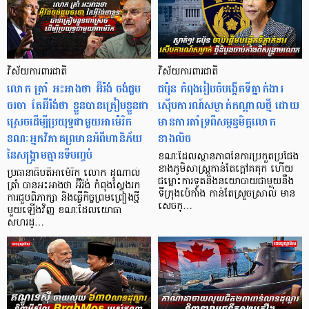
វិស័យការពារជាតិ
វិស័យការពារជាតិ
លោក ត្រាំ អះអាងថា អ៊ីរ៉ង់ ចង់ជួប
ជប៉ុន កំពុងរៀបចំបង្កើតទីភ្នាក់ងារ
ចរចា តែអ៊ីរ៉ង់ថា ខ្លួនបានត្រៀមខ្លួនជា
ស៊ើបការណ៍សម្ងាត់កណ្តាលថ្មី ដោយ
ស្រេចដើម្បីប្រយុទ្ធជាមួយអាម៉េរិក
មានការគាំទ្រពី​សម្ពន្ធមិត្តលោក
ខណៈអ្នកវិភាគព្រមានអំពីហានិភ័យ
ខាងលិច
នៃសង្គ្រាមគ្មានទីបញ្ចប់
ខណៈដែលស្ថានភាពនៃការប្រកួតប្រជែង
ខាងភូមិសាស្រ្តកាន់តែក្តៅគគុក ហើយ
ប្រធានាធិបតីអាម៉េរិក លោក ដូណាល់
ជម្លោះ​ការទូតនិងនយោបាយជាមួយ​នឹង
ត្រាំ បានអះអាងថា អ៊ីរ៉ង់ កំពុងស្វែងរក
ទីក្រុងប៉េកាំង កាន់តែស្រួចស្រាល់ មាន
ការជួបពិភាក្សា និងធ្វើកិច្ចព្រមព្រៀងថ្មី
សេចក្…
មួយឡើងវិញ ខណៈដែលយោធា
សហរដ្…