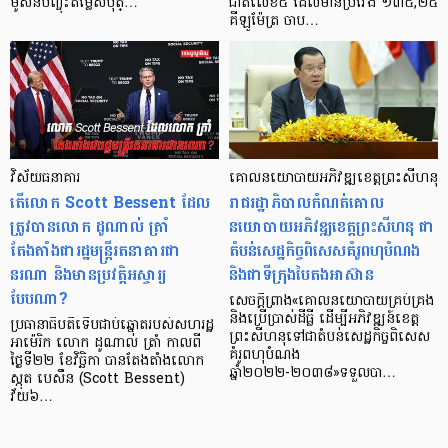
ម៉ូសិនបញ្ចុះតម្លៃសំបុត្…
ជាតិលេខ៥ ដែលមានប្រវែង ១៣៥,២៥
គីឡូម៉ែត្រ ចាប…
វិស័យធនាគារ
គោលនយោបាយអភិវឌ្ឍខេត្តព្រះសីហនុ
តើលោក Scott Bessent ដែល
រាជរដ្ឋាភិបាលកំណត់គោល
ត្រូវបានលោក ដូណាល់ ត្រាំ
នយោបាយអភិវឌ្ឍខេត្តព្រះសីហនុ ជា
តែងតាំងជារដ្ឋមន្ត្រីរតនាគារជា
តំបន់សេដ្ឋកិច្ចពិសេសគំរូពហុបំណង
នរណា និងមានប្រវត្តិអស្ចារ្យ
និងជាទីក្រុងបៃតងអាស៊ាន
បែបណា?
សេចក្តីព្រាង«គោលនយោបាយគ្រប់គ្រង
និងប្រើប្រាស់ដីធ្លី ដើម្បីអភិវឌ្ឍន៍ខេត្ត
ប្រធានាធិបតីទើបជាប់ឆ្នោតរបស់សហរដ្ឋ
ព្រះសីហនុទៅជាតំបន់សេដ្ឋកិច្ចពិសេស
អាម៉េរិក លោក ដូណាល់ ត្រាំ កាលពី
គំរូពហុបំណង
ថ្ងៃទី២២ ខែវិច្ឆិកា បានតែងតាំងលោក
ឆ្នាំ២០២២-២០៣៨»ទទួលបា…
ស្កុត បេសឹន (Scott Bessent)
វ័យ៦…