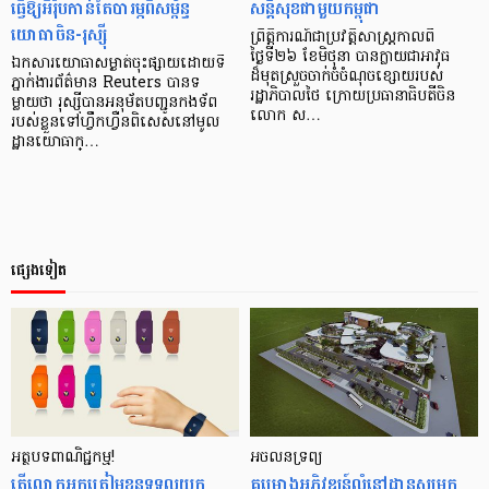
ធ្វើឱ្យអឺរ៉ុបកាន់តែបារម្ភពីសម្ព័ន្ធ
សន្តិសុខជាមួយកម្ពុជា
យោធាចិន-រុស្ស៊ី
ព្រឹត្តិការណ៍ជាប្រវត្តិសាស្ត្រកាលពី
ថ្ងៃទី២៦ ខែមិថុនា បានក្លាយជាអាវុធ
ឯកសារយោធាសម្ងាត់ចុះផ្សាយដោយទី
ដ៏មុតស្រួចចាក់ចំចំណុចខ្សោយរបស់
ភ្នាក់ងារព័ត៌មាន Reuters បានទ
រដ្ឋាភិបាលថៃ ក្រោយប្រធានាធិបតីចិន
ម្លាយថា រុស្ស៊ីបានអនុម័តបញ្ជូនកងទ័ព
លោក ស…
របស់ខ្លួនទៅហ្វឹកហ្វឺនពិសេសនៅមូល
ដ្ឋានយោធាក្…
ផ្សេងទៀត
អត្ថបទពាណិជ្ជកម្ម!
អចលនទ្រព្យ
តើលោកអ្នកត្រៀមខ្លួនទទួលយក
គម្រោង​អភិវឌ្ឍន៍​លំនៅដ្ឋាន​សម្រុក​