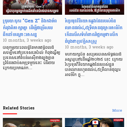
ក្រុមបាតុករ "Gen Z" និងកងទ័ព
រំហូរទុនវិនិយោគឆ្លងដែនរបស់ចិន
កំពុងពិភាក្សាគ្នា ដើម្បីជម្រើសមេ
ឈានដល់៤,៥ទ្រីលានដុល្លារអាម៉េរិក
ដឹកនាំបណ្តោះអាសន្ន
កើនលើសទំហំពាណិជ្ជកម្មជាលើក
ដំបូងជាប្រវត្តិសាស្ត្រ
10 months, 3 weeks ago
10 months, 3 weeks ago
បាតុកម្មរយៈពេលខ្លីតែមានឥទ្ធិពលដ៏
សម្បើមនៅប្រទេសនេប៉ាល់ កំពុងធ្វើឲ្យ
មហាយក្សចិន សម្រេចបានសមិទ្ធផលដ៏
ប្រទេសនៅតំបន់អាស៊ីខាងត្បូងគ្មាន
អស្ចារ្យនៅដើមឆ្នាំ២០២៥ នេះ ក្រោយ
ព្រំដែនជាប់សមុទ្រមួយនេះ ដើរថយ
រំហូរទុនវិនិយោគឆ្លងដែនរបស់ខ្លួន
ក្រោយប្រមាណក…
បានឈានរហូតដល់៤,៥ទ្រីលានដុល្លារ
អាម៉េរិក ក្នុ…
Related Stories
More