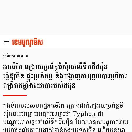
វិស័យការពារជាតិ
អាម៉េរិក ពង្រាយប្រព័ន្ធមីស៊ីលលើទឹកដីជប៉ុន
ធ្វើឱ្យចិន ផ្ទុះប្រតិកម្ម និងបង្ហាញការព្រួយបារម្ភពីការ
ពង្រីកកម្លាំងយោធារបស់ជប៉ុន
កងទ័ពរបស់សហរដ្ឋអាម៉េរិក គ្រោងដាក់ពង្រាយប្រព័ន្ធមី
ស៊ីលរយៈចម្ងាយមធ្យមឈ្មោះថា Typhon ជា
បណ្ដោះអាសន្ននៅលើទឹកដីជប៉ុន ដែលមានសមត្ថភាពវាយ
ប្រហារដល់គោលដៅសំខាន់ក្នុងប្រទេសចិន ហើយនេះជា