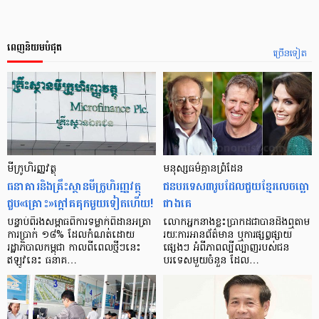
ពេញនិយមបំផុត
ច្រើនទៀត
មីក្រូ​ហិរញ្ញវត្ថុ
មនុស្ស​ធម៌​គ្មាន​ព្រំដែន
ធនាគារ​និង​គ្រឹះស្ថាន​មីក្រូ​ហិរញ្ញវត្ថុ​
ជន​បរទេស​៣​រូប​ដែល​ជួយ​ខ្មែរ​លេច​ធ្លោ​
ជួប«គ្រោះ»ក្តៅ​គគុក​មួយ​ទៀត​ហើយ!
ជាង​គេ
បន្ទាប់​ពី​រង​សម្ពាធ​​ពី​ការ​ទម្លាក់​ពិដាន​អត្រា​
លោកអ្នក​នាង​ខ្លះ​ប្រាកដ​ជា​បាន​​ដឹង​ឮ​តាម​
ការ​ប្រាក់ ១៨​% ដែល​កំណត់​ដោយ​
រយៈ​ការ​អាន​ព័ត៌មាន ឬ​ការ​ផ្សព្វផ្សាយ​
រដ្ឋាភិបាល​កម្ពុជា កាល​ពី​ពេល​ថ្មីៗ​នេះ
ផ្សេងៗ អំពី​ភាព​ល្បីល្បាញ​របស់​ជន​
ឥឡូវ​នេះ ធនាគ…
បរទេស​មួយ​ចំនួន ដែល…