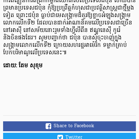
ការពន្លឿនការពង្រីកកម្លាំងយោធារបស់ប្រទេសជប៉ុន ហើយបាន
ព្រមានប្រទេសជប៉ុន កុំឱ្យប្រព្រឹត្តកំហុសជាប្រវត្តិសាស្ត្រជាថ្មីម្ដង
ទៀត ព្រោះជប៉ុន ធ្លាប់ជាមេសង្គ្រាមដ៏គួរឱ្យខ្លាចអំឡុងសង្គ្រាម
លោកលើកទី២ ដែលបានដាក់អាណានិគមលើប្រទេសជាច្រើន
នៅអាស៊ី នៅសម័យនោះរួមទាំងហ្វីលីពីន ឥណ្ឌូនេស៊ី កូរ៉េ
និងចិនផងដែរ។ សូមបញ្ជាក់ថា ជប៉ុន បានសុំចុះចាញ់ក្នុង
សង្គ្រាមលោកលើកទី២ ក្រោយសហរដ្ឋអាម៉េរិក ទម្លាក់គ្រាប់
បែកបរិមាណូលើប្រទេសនេះ៕
ដោយ: តែម សុខុម
Share to Facebook
Twitter