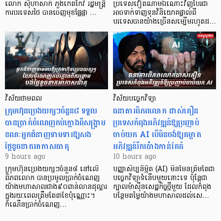
លោក ស៊ីហាសាក់ ភួងកេតកែវ រដ្ឋមន្ត្រី
ប្រទេសវៀតណាមឯណោះវិញបែរជា
ការបរទេសថៃ បានចេញមុខផ្លែផ្កា …
អាចទាក់ទាញទុនវិនិយោគផ្ទាល់ពី
បរទេសបានយ៉ាងច្រើនសម្បើមរហូតដ…
វិស័យថាមពល
វិស័យបច្ចេកវិទ្យា
ក្រុមហ៊ុនប្រេងយក្សៗចំនួន៨ ទទួល
ធនាគារពិភពលោក ដាស់តឿន
បានប្រាក់ចំណេញកប់ក្តោងពីសង្គ្រាម
ប្រទេសកំពុងអភិវឌ្ឍន៍ឱ្យប្រញាប់
ខណៈអ្នកជំនាញទាមទារឱ្យសង
ចាប់យក AI បើមិនចង់ឱ្យគម្លាត
ថ្លៃខូចខាតអាកាសធាតុ
អភិវឌ្ឍន៍រីកប៉ោងកាន់តែធំ
9 hours ago
10 hours ago
ក្រុមហ៊ុនប្រេងយក្សៗចំនួន៨ នៅលើ
បញ្ញាសិប្បនិម្មិត (AI) មិនមែនត្រឹមតែជា
ពិភពលោក បានប្រមូលប្រាក់ចំណេញ
បច្ចេកវិទ្យាទំនើបមួយនោះទេ ប៉ុន្តែជា
យ៉ាងមហាសាលជាង៩០ពាន់លានដុល្លារ
ក្បាលម៉ាស៊ីនសេដ្ឋកិច្ចថ្មីមួយ ដែលកំពុង
ក្នុងរយៈពេលត្រឹមតែ៣ខែប៉ុណ្ណោះ។
បន្ថែមតម្លៃយ៉ាងមហាសាលដល់សេ…
កំណើនប្រាក់ចំណេញ…