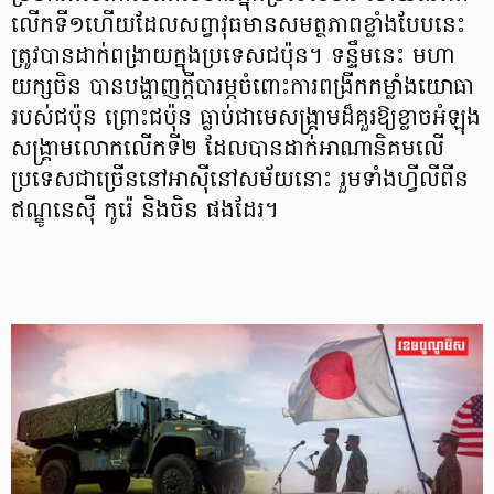
លើកទី១ហើយដែលសព្វាវុធមានសមត្ថភាពខ្លាំងបែបនេះ
ត្រូវបានដាក់ពង្រាយក្នុងប្រទេសជប៉ុន។ ទន្ទឹមនេះ មហា
យក្សចិន បានបង្ហាញក្ដីបារម្ភចំពោះការពង្រីកកម្លាំងយោធា
របស់ជប៉ុន ព្រោះជប៉ុន ធ្លាប់ជាមេសង្គ្រាមដ៏គួរឱ្យខ្លាចអំឡុង
សង្គ្រាមលោកលើកទី២ ដែលបានដាក់អាណានិគមលើ
ប្រទេសជាច្រើននៅអាស៊ីនៅសម័យនោះ រួមទាំងហ្វីលីពីន
ឥណ្ឌូនេស៊ី កូរ៉េ និងចិន ផងដែរ។