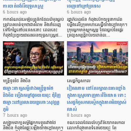
ការបាត់បង់រ៉ែយុទ្ធសាស្ត្រ
ចេញទៅក្រៅប្រទេស
6 hours ago
6 hours ago
កាក​សំណល់​អេឡិច​ត្រូនិកដែល​ពីមុនធ្លាប់​
រដ្ឋាភិបាលចិន កំពុងបើកយុទ្ធនាការរឹត
ត្រូវបានចាត់ទុកថាជាសំរាម និងនាំចេញ
បន្តឹងលើក្រុមមហាសេដ្ឋី​យ៉ាង​ក្ដៅគគុក។
ទៅកែច្នៃនៅបរទេស​នោះ ពេលនេះ
​ក្រុមអ្នកមានស្ដុកស្ដម្ភ ដែល​ធ្លាប់​តែផ្ទេរ
កំពុងប្រែក្លាយជាធនធានយុទ្ធសាស្ត្រដ…
ទ្រព្យសម្បត្តិរាប់រយពាន់ល…
មន្ត្រីទូតថៃ និងចិន
សេដ្ឋកិច្ចសកល
ជម្លោះពាក្យសម្តីរវាងមន្ត្រីទូតថៃ
វៀតណាម នៅតែរក្សាបានភាពខ្លាំង
និងចិន ឡើងកម្ដៅដូចបាយពុះ ជុំវិញ
ក្នុងការស្រូបទាញការវិនិយោគ​ ទោះ
ជម្លោះនៅព្រលានយន្តហោះសុវណ្ណ
សេដ្ឋកិច្ចសកលស្ថិតក្នុងភាពមិនច្បាស់
ភូមិ
លាស់
7 hours ago
8 hours ago
សង្គ្រាមពាក្យសម្តីផ្នែកការទូតរវាងថៃ
ខណៈពេលដែលលំហូរវិនិយោគសកល
និងចិន កំពុងតែផ្ទុះឡើងយ៉ាងក្តៅគគុក។
លោកកំពុងមានទំនោរថយចុះ តែ