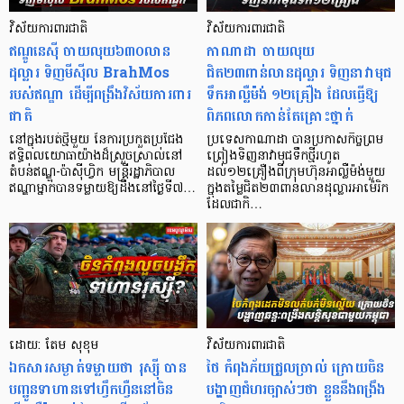
វិស័យការពារជាតិ
វិស័យការពារជាតិ
ឥណ្ឌូនេស៊ី ចាយលុយ៦៣០លាន
កាណាដា ចាយលុយ
ដុល្លារ ទិញមីស៊ីល BrahMos
ជិត២៣ពាន់លានដុល្លារ ​ទិញនាវាមុជ
របស់ឥណ្ឌា ដើម្បីពង្រឹងវិស័យការពារ
ទឹកអាល្លឺម៉ង់ ១២គ្រឿង ដែលធ្វើឱ្យ
ជាតិ
ពិភពលោកកាន់តែគ្រោះថ្នាក់
នៅក្នុងរបត់ថ្មីមួយ នៃការប្រកួតប្រជែង
ប្រទេសកាណាដា បានប្រកាសកិច្ចព្រម
ឥទ្ធិពលយោធាយ៉ាងដ៏ស្រួចស្រាល់នៅ
ព្រៀងទិញនាវាមុជទឹកថ្មីរហូត
តំបន់ឥណ្ឌូ-ប៉ាស៊ីហ្វិក មន្ត្រីរដ្ឋាភិបាល
ដល់១២គ្រឿងពីក្រុមហ៊ុនអាល្លឺម៉ង់មួយ
ឥណ្ឌាម្នាក់បានទម្លាយឱ្យដឹងនៅថ្ងៃទី៧…
ក្នុងតម្លៃជិត២៣ពាន់លានដុល្លារអាម៉េរិក
ដែលជាកិ…
ដោយ: តែម សុខុម
វិស័យការពារជាតិ
ឯកសារសម្ងាត់​ទម្លាយថា រុស្ស៊ី បាន
ថៃ កំពុងភ័យជ្រួលច្រាល់ ក្រោយចិន
បញ្ជូនទាហានទៅហ្វឹកហ្វឺននៅចិន
បង្ហាញជំហរច្បាស់ៗថា ខ្លួននឹងពង្រឹង