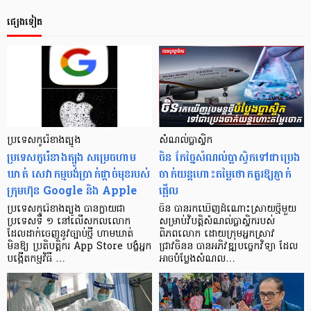
ផ្សេងទៀត
ប្រទេសកូរ៉េខាងត្បូង
សំណល់ប្លាស្ទិក
ប្រទេសកូរ៉េខាងត្បូង សម្រេចហាម
ចិន កែច្នៃសំណល់ប្លាស្ទិកទៅជាប្រេង
ឃាត់ សេវាកម្មបង់ប្រាក់ផ្តាច់មុខរបស់
ចាក់យន្តហោះតម្លៃថោកគួរឱ្យភ្ញាក់
ក្រុមហ៊ុន Google និង Apple
ផ្អើល
ប្រទេសកូរ៉េខាងត្បូង បានក្លាយជា
ចិន​ បានរកឃើញដំណោះស្រាយថ្មីមួយ
ប្រទេសទី ១ នៅលើសកលលោក
សម្រាប់វិបត្តិសំណល់ប្លាស្ទិករបស់
ដែលដាក់ចេញនូវច្បាប់ថ្មី ហាមឃាត់
ពិភពលោក​ ដោយក្រុមអ្នកស្រាវ
មិនឱ្យ ប្រតិបត្តិករ App Store បង្ខំអ្នក
ជ្រាវចិនន បានអភិវឌ្ឍបច្ចេកវិទ្យា ដែល
បង្កើតកម្មវិធី …
អាចបំប្លែងសំណល…