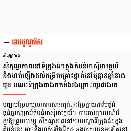
សីតុណ្ហភាព
សីតុណ្ហភាពនៅទីក្រុងធំៗក្នុងតំបន់អាស៊ីអាគ្នេយ៍
នឹងហក់ឡើងដល់កម្រិតគ្រោះថ្នាក់នៅប៉ុន្មានឆ្នាំខាង
មុខ ខណៈទីក្រុងបាងកកនឹងរងគ្រោះយូរជាងគេ
បញ្ហាបម្រែបម្រួលអាកាសធាតុកំពុងប្រែក្លាយជាវិបត្តិដ៏
ធ្ងន់ធ្ងរសម្រាប់តំបន់អាស៊ីអាគ្នេយ៍។ តាមការព្យាករណ៍ដ៏
គួរឱ្យព្រួយបារម្ភ សីតុណ្ហភាពនៅតាមបណ្តាទីក្រុងធំៗក្នុង
តំបន់នេះ អាចនឹងហក់ឡើងជិត៤ អង្សាសេបន្ថែមទៀតនៅ