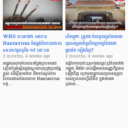
WHO អះអាងថា មេរោគ
តើកម្ពុជា ត្រូវដាក់លក្ខខណ្ឌបែបណា
Hantavirus មិនឆ្លងរីករាលដាល
មុនសម្រេចចិត្តបើកច្រកព្រំដែនជា
សាហាវដូចកូវីដ-១៩ នោះទេ
មួយថៃ ឡើងវិញ?
2 months, 4 weeks ago
2 months, 4 weeks ago
អាជ្ញាធរសុខាភិបាលនៅក្នុងប្រទេសជា
ពន្លឺនៃការដោះស្រាយជម្លោះព្រំដែនរវាង
ច្រើនកំពុងស្ថិតក្នុងស្ថានភាពប្រុងប្រយ័ត្ន
កម្ពុជា និងថៃ ចាប់ផ្តើមមានសញ្ញាវិជ្ជមាន
ខ្ពស់ ដើម្បីតាមដាន និងទប់ស្កាត់ការ
ឡើងវិញ ក្រោមយន្តការសម្របសម្រួល
រីករាលដាលនៃមេរោគ Hantavirus
របស់ប្រទេសហ្វីលីពីន ក្នុងនាមជា
បន្…
ប្រធាន…