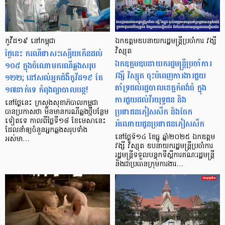
កូវីដ១៩ នៅ​កម្ពុជា
ឯកឧត្តមឧបនាយករដ្ឋមន្រ្តីប្រចាំការ វង្សី
ថ្ងៃនេះ ករណី​ជាសះស្បើយកើនដល់
វិស្សុត
ឯកឧត្តមឧបនាយករដ្ឋមន្រ្តីប្រចាំការ
១០៥ ក្នុងចំណោម​ករណី​ឆ្លង​សរុប
វង្សី វិស្សុត ចុះបំពេញការងារជួយ
១២២; នៅសល់អ្នកជំងឺ​កូវីដ១៩ តែ
គាំទ្រដល់រដ្ឋបាលខេត្តកំពង់ធំ ក្នុង
១៧នាក់ទេ កំពុងព្យាបាលបន្ត!
ការជួយដល់វីរយុទ្ធជន និង
នៅថ្ងៃនេះ ក្រសួងសុខាភិបាលកម្ពុជា
ប្រជាជនភៀសសឹក និងចែក
បានប្រកាសថា មិនមានករណីឆ្លងថ្មីបន្ថែម
ទៀតទេ កាលពីថ្ងៃទី១៨ ខែមេសានេះ
អំណោយជូនប្រជាជនភៀសសឹក
ដែលនាំឲ្យចំនួនអ្នកឆ្លងសរុបទាំង
នៅថ្ងៃទី១៤ ខែធ្នូ ឆ្នាំ២០២៥ ឯកឧត្តម
អស់មា…
វង្សី វិស្សុត ឧបនាយករដ្ឋមន្រ្តីប្រចាំការ
រដ្ឋមន្រ្តីទទួលបន្ទុកទីស្តីការគណៈរដ្ឋមន្រ្តី
និងជាប្រធានក្រុមការងារ…