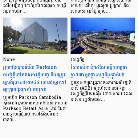
ហិរញ្ញវត្ថុ​និង​ប្រតិបត្តិករ​ហិរញ្ញ​វត្ថុ បាន​​
ភាគ​ច្រើន ប្រាកដ​ជា​ស្គាល់​ច្បាស់​ណាស់
លើក​ឡើង​ប្រហាក់​ប្រហែល​គ្នា​ថា ការ​ធ្វើ​
តាមរយៈ លីហួរ ដូរ​លុយ ប្តូរ​បា្រក់ និង​
អន្តរាគមន៍​ព…
លក់​មាស នៅ​ផ្សារ​អូរ​ឫ…
None
សេដ្ឋកិច្ច​
ក្រុមហ៊ុនផ្សារទំនើប Parkson
វិស័យ​សំខាន់ៗ​៤​ដែល​ធ្វើ​ឲ្យ​កម្ពុជា​
ចាញ់ក្ដីនៅតុលាការភ្នំពេញ និងតម្រូវ
ក្លាយ​ជា​កូន​ខ្លា​សេដ្ឋកិច្ច​ក្នុង​តំបន់
ឲ្យបង់ប្រាក់ជាង១៤៤ លានដុល្លារទៅ
ប្រទេស​កម្ពុជា​ត្រូវ​បាន​ធនាគារ​អភិវឌ្ឍន៍​
ឲ្យក្រុមហ៊ុនម្ចាស់ គម្រោង
អាស៊ី (ADB) ឲ្យ​រហ័ស​នាមថា «ខ្លា​
សេដ្ឋកិច្ច​ថ្មី​នៃ​អាស៊ី» ដោយសារ​ប្រទេស​
ក្រុមហ៊ុន Parkson Cambodia
អាស៊ី​អាគ្នេយ៍​មួយ​ន…
ស្ថិតនៅក្រោមការគ្រប់គ្រងរបស់ក្រុមហ៊ុន
Parkson Retail Asia Ltd ដែល
បានចុះបញ្ចីផ្សារហ៊ុននៅសិង្ហបុរីនោះ
បានចា…