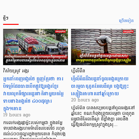
ថ្មីៗ
ច្រើនទៀត
វិស័យស្រូវ អង្ករ
ហ្វីលីពីន
អ្នកនាំចេញអង្ករថៃ ត្អូញត្អែរថា ការ
ហ្វីលីពីននឹងបន្តនាំចូលអង្ករក្រោយ
បិទព្រំដែនបានបើកផ្លូវឱ្យអង្ករខ្មែរ
បារម្ភបាតុភូតអែលនីណូ បង្កឱ្យខ្វះ
វាយលុកទីផ្សារអន្តរជាតិជាមួយតម្លៃ
ស្បៀងអាហារនៅឆ្នាំក្រោយ
ទាបជាងអង្ករថៃ ៤០០ដុល្លារ
20 hours ago
ក្នុង១តោន
ហ្វីលីពីន បាន​សម្រេចបន្តនាំចូលអង្ករនៅ
ឆ្នាំនេះ ខណៈកំពុងព្រួយបារម្ភថា បាតុភូត
19 hours ago
ធម្មជាតិអែលនីណូ ដ៏ខ្លាំងក្លា​ អាចនឹង
ការលក់អង្ករផ្កាម្លិះរបស់កម្ពុជា ក្នុងតម្លៃ
ធ្វើឱ្យផលិតកម្មស្រូវក្នុងស្រុ…
ទាបជាងអង្ករហមម៉ាលិសរបស់ថៃ រហូត
ដល់៤០០ដុល្លារក្នុងមួយតោន កំពុងបង្ក