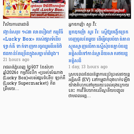
វិស័យការពារជាតិ
អ្នកឧកញ៉ា សួរ វីរៈ
រង្វាន់សរុប ១៤៣ លានរៀល! កម្មវិធី
អ្នកឧកញ៉ា សួរ វីរៈ ស្នើឱ្យបង្កើតច្រក
«Lucky Box» របស់ផ្សារទំនើប
ចេញចូលតែមួយ ដើម្បីលុបបំបាត់ភាព
ឡាក់គី ទាក់ទាញការចូលរួមពីអតិថិ
ស្មុគស្មាញលើការស្នើសុំបតភ្ជាប់ចរន្ត
ជនកាន់តែច្រើនក្នុងសប្តាហ៍ដំបូង។
អគ្គិសនីទៅកាន់ស្ថានីយសាករថយន្ត
អគ្គិសនី
21 hours ago
1 day, 13 hours ago
រាជធានីភ្នំពេញ ថ្ងៃទី07 ខែសីហា
ឆ្នាំ2026៖ កម្មវិធីបើក «ប្រអប់សំណាង
ស្របពេលដែលនិន្នាការប្រើប្រាស់រថយន្ត
(Lucky Box)»របស់ផ្សារទំនើប ឡាក់គី
អគ្គិសនី (EV) នៅកម្ពុជាកំពុងហក់ឡើង
(Lucky Supermarket) គិត
យ៉ាងគំហុកនៅមួយរយៈពេលចុងក្រោយ
ត្រឹមរយ…
នេះ ការវិនិយោគលើស្ថានីយបញ្ចូល
ថាមពលអគ្គ…