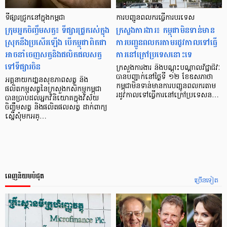
ទីផ្សារជ្រូកនៅក្នុងកម្ពជា
ការបញ្ជូនពលករធ្វើការបរទេស
ក្រុមអ្នកចិញ្ចឹមសត្វ៖ ទីផ្សារជ្រូករស់ក្នុង
ក្រសួងការងារ៖ កម្ពុជាមិនទាន់មាន
ស្រុកនឹងប្រសើរឡើង បើកម្ពុជាពិតជា
ការបញ្ជូនពលករតាមរដូវកាលទៅធ្វើ
អាចនាំចេញសត្វនិងផលិតផលសត្វ
ការនៅក្រៅប្រទេសនោះទេ
ទៅទីផ្សារចិន
ក្រសួងការងារ និងបណ្តុះបណ្តាលវិជ្ជាជីវៈ
បាន​បញ្ជាក់​នៅថ្ងៃទី ១២ ខែឧសភាថា
អគ្គនាយកដា្ឋនសុខភាពសត្វ និង
កម្ពុជាមិនទាន់មានការបញ្ជូនពលករតាម
ផលិតកម្មសត្វនៃក្រសួងកសិកម្មកម្ពុជា
រដូវកាល​ទៅធ្វើការនៅក្រៅប្រទេសន…
បានប្រាប់ដល់អ្នកវិនិយោគក្នុងវិស័យ
ចិញ្ចឹមសត្វ និងផលិតផលសត្វ ដាក់ពាក្យ
ស្នើសុំមកអគ្…
ពេញនិយមបំផុត
ច្រើនទៀត