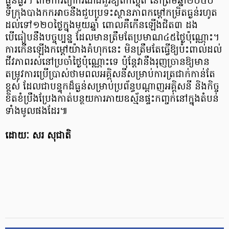
ធ្ងន់ធ្ងរ។ តាមការព្យាករណ៍ដ៏គួរឱ្យតក់ស្លុត នៅត្រឹមឆ្នាំ២០៥០
ទីក្រុងបាងកកអាចនឹងជួបប្រទះស្ថានភាពកម្ដៅកម្រិតធ្ងន់រហូត
ដល់ទៅ១២០ថ្ងៃក្នុងមួយឆ្នាំ ពោលគឺកើនឡើងជិត៣ ដង
បើធៀបនឹងបច្ចុប្បន្ន ដែលមានត្រឹមតែប្រមាណ៤៥ថ្ងៃប៉ុណ្ណោះ។
ការកើនឡើងកម្ដៅយ៉ាងគំហុកនេះ មិនត្រឹមតែធ្វើឱ្យប៉ះពាល់ដល់
ជីវភាពរស់នៅប្រចាំថ្ងៃប៉ុណ្ណោះទេ ប៉ុន្តែវានឹងរុញច្រានឱ្យមាន
តម្រូវការប្រើប្រាស់ថាមពលអគ្គិសនីសម្រាប់ការត្រជាក់កាន់តែ
ខ្ពស់ ដែលជាបន្ទុកដ៏ធ្ងន់សម្រាប់ប្រព័ន្ធបណ្ដាញអគ្គិសនី និងកិច្ច
ខិតខំប្រឹងប្រែងកាត់បន្ថយការភាយឧស្ម័នផ្ទះកញ្ចក់នៅក្នុងតំបន់
ទាំងមូលផងដែរ៕
ដោយៈ សរ សុជាតិ