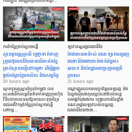
ការរញ្ជួយ និងជ្រួលច្របល់យ៉ាងខ្លា…
ការកែច្នៃគ្រាប់ស្វាយចន្ទី
ឡាវបណ្តេញជនជាតិថៃ
ស្ថានទូតអូស្ត្រាលី ប្តេជ្ញាទាក់ទាញ
ថៃរងភាពអាម៉ាស់ ខណៈឡាវបណ្តេញ
ក្រុមហ៊ុនមក​វិនិយោគលើការកែច្នៃ
ជនជាតិថៃ៣២នាក់ពាក់ព័ន្ធការ
គ្រាប់ស្វាយចន្ទីនៅកម្ពុជា ដើម្បីជួយ
ឆបោក និងល្បែងអនឡាញចេញពី
ផ្តល់តម្លៃបន្ថែមកសិករ និងសេដ្ឋកិច្ច
ប្រទេស
20 hours ago
21 hours ago
ស្ថានទូតអូស្ត្រាលីប្រចាំកម្ពុជា បាន
បណ្តាញឆបោកតាមប្រព័ន្ធអនឡាញ និង
អះអាងពីការបន្តខិតខំទាក់ទាញក្រុមហ៊ុន
ល្បែងស៊ីសងខុសច្បាប់នៅតំបន់ទន្លេ
វិនិយោគបរទេសឱ្យមកបោះទុនគាំទ្រ
មេគង្គកំពុងរងការ បង្ក្រាប​កាន់តែខ្លាំង
ដល់អាជីវកម្មកែច្នៃគ្រាប់ស្វាយចន្ទី
ខណៈអាជ្ញាធរឡាវបានបណ្តេញ
នៅកម្ព…
ជនជាតិថៃ៣២នា…