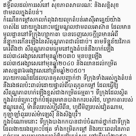
ឥទ្ធិពលដល់ការរស់នៅ សុខភាពសាធារណៈ និងសន្តិសុខ
ថាមពលក្នុងតំបន់។
កំណើនកម្ដៅសកលកំពុងវាយលុកតំបន់អាស៊ីអាគ្នេយ៍យ៉ាង
ចាស់ដៃ ដោយក្នុងនោះមជ្ឈមណ្ឌលថាមពលអាស៊ាន ដែលមាន
មូលដ្ឋាននៅទីក្រុងហ្សាកាតា បានចេញសេចក្តីព្រមានអំពី
និន្នាការកើនឡើងនៃសីតុណ្ហភាពជាលំដាប់។ តាមទិន្នន័យវិភាគ
គេរំពឹងថា សីតុណ្ហភាពមធ្យមនៅក្នុងតំបន់នឹងហក់ឡើង
ដល់៣៤អង្សាសេនៅមុនឆ្នាំ២០៣០ មុនបន្តឡើង
ដល់៣៥អង្សាសេនៅមុនឆ្នាំ២០៤០ និងឈានដល់កម្រិត
អាសន្ន៣៦អង្សាសេនៅត្រឹមឆ្នាំ២០៥០។
របាយការណ៍ដដែលបានគូសបញ្ជាក់ថា ទីក្រុងទាំងអស់ក្នុងតំបន់
នឹងរងផលប៉ះពាល់ដោយផ្ទាល់ពីបាតុភូតកម្ដៅ ដែលធ្វើឱ្យ
សីតុណ្ហភាពហក់ឡើងខ្ពស់ជាងកម្រិតធម្មតា។ ទីក្រុងដែលស្ថិត
ក្នុងតំបន់គ្រោះថ្នាក់បំផុតរួមមានបាងកករបស់ថៃ, ហ្សាកាតារបស់
ឥណ្ឌូនេស៊ី, ម៉ានីលរបស់ហ្វីលីពីន, ហូជីមិញរបស់វៀតណាម,
កូឡាឡាំពួររបស់ម៉ាឡេស៊ី និងសិង្ហបុរី។
ក្នុងចំណោមនោះ ទីក្រុងបាងកកបានជាប់ចំណាត់ថ្នាក់ជាទីក្រុង
ដែលងាយរងគ្រោះបំផុត ទាំងកម្រិតកម្ដៅ និងរយៈពេលនៃភាព