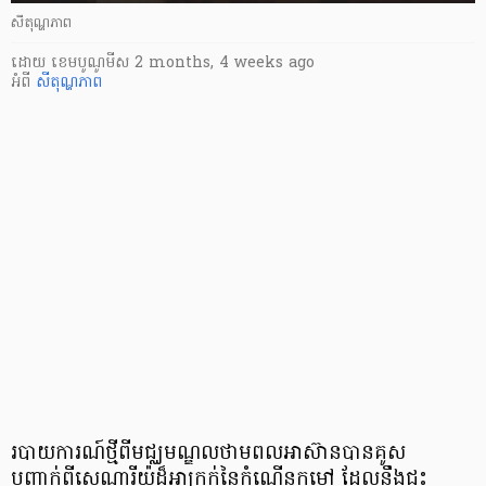
សីតុណ្ហភាព
ដោយ
​ ខេមបូណូមីស
2 months, 4 weeks ago
អំពី
សីតុណ្ហភាព
របាយការណ៍ថ្មីពីមជ្ឈមណ្ឌលថាមពលអាស៊ានបានគូស
បញ្ជាក់ពីសេណារីយ៉ូដ៏អាក្រក់នៃកំណើនកម្ដៅ ដែលនឹងជះ