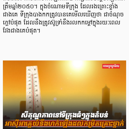
ត្រឹមឆ្នាំ២០៥០។ ក្នុងចំណោមទីក្រុង ដែលរងគ្រោះខ្លាំង
ជាងគេ ទីក្រុងបាងកកត្រូវបានគេមើលឃើញថា ជាចំណុច
ក្ដៅបំផុត ដែលនឹងត្រូវស៊ូទ្រាំនឹងរលកកម្ដៅក្នុងរយៈពេល
វែងជាងគេបំផុត។