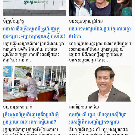
មីក្រូ​ហិរញ្ញវត្ថុ
មនុស្ស​ធម៌​គ្មាន​ព្រំដែន
ធនាគារ​និង​គ្រឹះស្ថាន​មីក្រូ​ហិរញ្ញវត្ថុ​
ជន​បរទេស​៣​រូប​ដែល​ជួយ​ខ្មែរ​លេច​ធ្លោ​
ជួប«គ្រោះ»ក្តៅ​គគុក​មួយ​ទៀត​ហើយ!
ជាង​គេ
បន្ទាប់​ពី​រង​សម្ពាធ​​ពី​ការ​ទម្លាក់​ពិដាន​អត្រា​
លោកអ្នក​នាង​ខ្លះ​ប្រាកដ​ជា​បាន​​ដឹង​ឮ​តាម​
ការ​ប្រាក់ ១៨​% ដែល​កំណត់​ដោយ​
រយៈ​ការ​អាន​ព័ត៌មាន ឬ​ការ​ផ្សព្វផ្សាយ​
រដ្ឋាភិបាល​កម្ពុជា កាល​ពី​ពេល​ថ្មីៗ​នេះ
ផ្សេងៗ អំពី​ភាព​ល្បីល្បាញ​របស់​ជន​
ឥឡូវ​នេះ ធនាគ…
បរទេស​មួយ​ចំនួន ដែល…
បញ្ហា​អត្រា​ការប្រាក់
ពាណិជ្ជករជោគជ័យ
គ្រឹះស្ថាន​មីក្រូ​ហិរញ្ញវត្ថុ​នឹង​ជួប​វិបត្តិ​
ឧកញ៉ា លី ហួរ៖ ដើមទុនរកស៊ីដំបូង
ធ្ងន់ធ្ងរ​ឈាន​ទៅ​រក​ការ​ក្ស័យធន?
របស់ខ្ញុំកើតចេញពីជ្រូក១ក្បាល
ក្រុម​អ្នក​ជំនាញ​នៅ​ក្នុង​វិស័យ​ធនាគារ
និយាយ​ពី​ឈ្មោះ លី ហួរ មាន​ប្រជាជន​