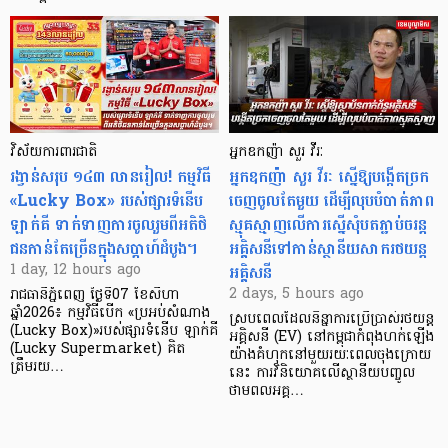
វិស័យការពារជាតិ
អ្នកឧកញ៉ា សួរ វីរៈ
រង្វាន់សរុប ១៤៣ លានរៀល! កម្មវិធី
អ្នកឧកញ៉ា សួរ វីរៈ ស្នើឱ្យបង្កើតច្រក
«Lucky Box» របស់ផ្សារទំនើប
ចេញចូលតែមួយ ដើម្បីលុបបំបាត់ភាព
ឡាក់គី ទាក់ទាញការចូលរួមពីអតិថិ
ស្មុគស្មាញលើការស្នើសុំបតភ្ជាប់ចរន្ត
ជនកាន់តែច្រើនក្នុងសប្តាហ៍ដំបូង។
អគ្គិសនីទៅកាន់ស្ថានីយសាករថយន្ត
អគ្គិសនី
1 day, 12 hours ago
2 days, 5 hours ago
រាជធានីភ្នំពេញ ថ្ងៃទី07 ខែសីហា
ឆ្នាំ2026៖ កម្មវិធីបើក «ប្រអប់សំណាង
ស្របពេលដែលនិន្នាការប្រើប្រាស់រថយន្ត
(Lucky Box)»របស់ផ្សារទំនើប ឡាក់គី
អគ្គិសនី (EV) នៅកម្ពុជាកំពុងហក់ឡើង
(Lucky Supermarket) គិត
យ៉ាងគំហុកនៅមួយរយៈពេលចុងក្រោយ
ត្រឹមរយ…
នេះ ការវិនិយោគលើស្ថានីយបញ្ចូល
ថាមពលអគ្គ…