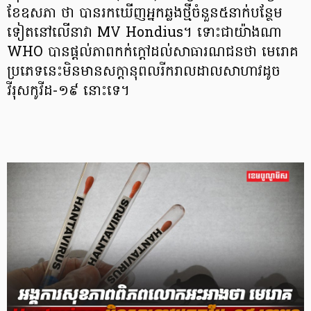
ខែឧសភា ថា បានរកឃើញអ្នកឆ្លងថ្មីចំនួន៥នាក់បន្ថែម
ទៀតនៅលើនាវា MV Hondius។ ទោះជាយ៉ាងណា
WHO បានផ្តល់ភាពកក់ក្តៅដល់សាធារណជនថា មេរោគ
ប្រភេទនេះមិនមានសក្តានុពលរីករាលដាលសាហាវដូច
វីរុសកូវីដ-១៩ នោះទេ។