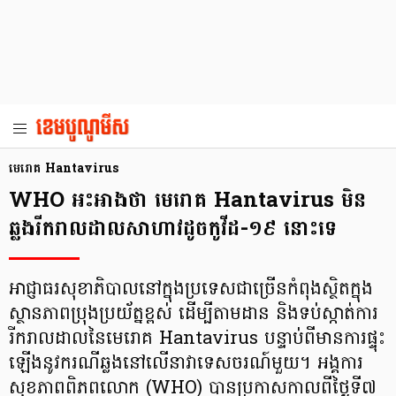
មេរោគ Hantavirus
WHO អះអាងថា មេរោគ Hantavirus មិន
ឆ្លងរីករាលដាលសាហាវដូចកូវីដ-១៩ នោះទេ
អាជ្ញាធរសុខាភិបាលនៅក្នុងប្រទេសជាច្រើនកំពុងស្ថិតក្នុង
ស្ថានភាពប្រុងប្រយ័ត្នខ្ពស់ ដើម្បីតាមដាន និងទប់ស្កាត់ការ
រីករាលដាលនៃមេរោគ Hantavirus បន្ទាប់ពីមានការផ្ទុះ
ឡើងនូវករណីឆ្លងនៅលើនាវាទេសចរណ៍មួយ។ អង្គការ
សុខភាពពិភពលោក (WHO) បានប្រកាសកាលពីថ្ងៃទី៧