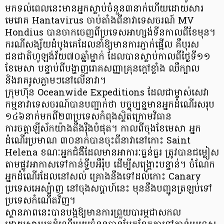
មកទល់ពេលនេះមានអ្នកស្លាប់ចំនួន៣នាក់ហើយដោយសារ
មេរោគ Hantavirus ចាប់តាំងពីនាវាទេសចរណ៍ MV
Hondius បានចាកចេញពីប្រទេសអាហ្សង់ទីនកាលពីខែមុន។
ករណីសង្ស័យដំបូងគេដែលនាំឱ្យមានការភ្ញាក់ផ្អើល គឺបុរស
ជនជាតិហូឡង់វ័យ៧០ឆ្នាំម្នាក់ ដែលបានស្លាប់កាលពីថ្ងៃទី១១
ខែមេសា បន្ទាប់ពីបង្ហាញរោគសញ្ញាគ្រុនក្តៅខ្លាំង ឈឺក្បាល
និងរាគរូសភ្លាមៗនៅលើនាវា។
ក្រុមហ៊ុន Oceanwide Expeditions ដែលជាម្ចាស់សេវា
កម្មនាវាទេសចរណ៍បានបញ្ជាក់ថា បច្ចុប្បន្នមានអ្នកដំណើរសរុប
១៤៦នាក់មកពី២៣ប្រទេសកំពុងស្ថិតក្រោមវិធាន
ការចត្តាឡីស័កយ៉ាងតឹងរ៉ឹងបំផុត។ កាលពីចុងខែមេសា អ្នក
ដំណើរប្រមាណ ៣០នាក់បានចុះពីនាវានៅកោះ Saint
Helena ខណៈអ្នកជំងឺដែលមានអាការៈធ្ងន់ធ្ងរ ត្រូវបានជម្លៀស
តាមផ្លូវអាកាសទៅកាន់ទ្វីបអឺរ៉ុប ដើម្បីសង្គ្រោះបន្ទាន់។ ចំណែក
អ្នកដំណើរដែលនៅសល់ គ្រោងនឹងទៅដល់កោះ Canary
ប្រទេសអេស្ប៉ាញ នៅចុងសប្តាហ៍នេះ មុននឹងបញ្ជូនត្រឡប់ទៅ
ប្រទេសកំណើតវិញ។
ស្ថានភាពនេះបានបង្កឱ្យមានការព្រួយបារម្ភជាសកល