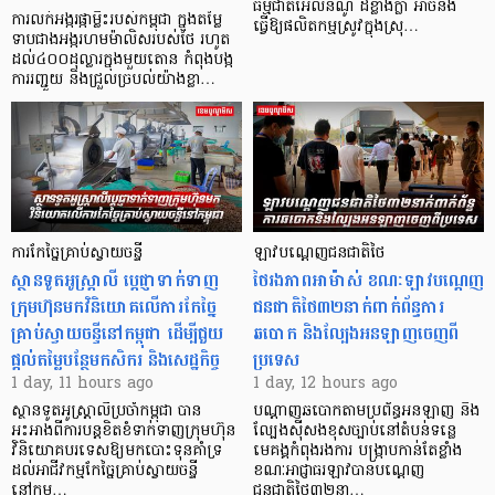
ធម្មជាតិអែលនីណូ ដ៏ខ្លាំងក្លា​ អាចនឹង
ការលក់អង្ករផ្កាម្លិះរបស់កម្ពុជា ក្នុងតម្លៃ
ធ្វើឱ្យផលិតកម្មស្រូវក្នុងស្រុ…
ទាបជាងអង្ករហមម៉ាលិសរបស់ថៃ រហូត
ដល់៤០០ដុល្លារក្នុងមួយតោន កំពុងបង្ក
ការរញ្ជួយ និងជ្រួលច្របល់យ៉ាងខ្លា…
ការកែច្នៃគ្រាប់ស្វាយចន្ទី
ឡាវបណ្តេញជនជាតិថៃ
ស្ថានទូតអូស្ត្រាលី ប្តេជ្ញាទាក់ទាញ
ថៃរងភាពអាម៉ាស់ ខណៈឡាវបណ្តេញ
ក្រុមហ៊ុនមក​វិនិយោគលើការកែច្នៃ
ជនជាតិថៃ៣២នាក់ពាក់ព័ន្ធការ
គ្រាប់ស្វាយចន្ទីនៅកម្ពុជា ដើម្បីជួយ
ឆបោក និងល្បែងអនឡាញចេញពី
ផ្តល់តម្លៃបន្ថែមកសិករ និងសេដ្ឋកិច្ច
ប្រទេស
1 day, 11 hours ago
1 day, 12 hours ago
ស្ថានទូតអូស្ត្រាលីប្រចាំកម្ពុជា បាន
បណ្តាញឆបោកតាមប្រព័ន្ធអនឡាញ និង
អះអាងពីការបន្តខិតខំទាក់ទាញក្រុមហ៊ុន
ល្បែងស៊ីសងខុសច្បាប់នៅតំបន់ទន្លេ
វិនិយោគបរទេសឱ្យមកបោះទុនគាំទ្រ
មេគង្គកំពុងរងការ បង្ក្រាប​កាន់តែខ្លាំង
ដល់អាជីវកម្មកែច្នៃគ្រាប់ស្វាយចន្ទី
ខណៈអាជ្ញាធរឡាវបានបណ្តេញ
នៅកម្ព…
ជនជាតិថៃ៣២នា…