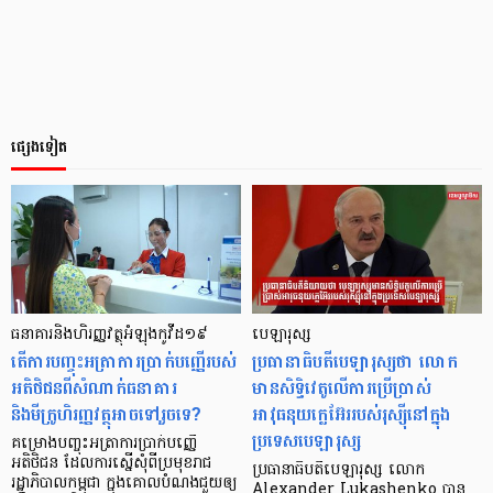
ផ្សេងទៀត
ធនាគារនិងហិរញ្ញវត្ថុអំឡុងកូវីដ១៩
បេឡារុស្ស
តើការបញ្ចុះអត្រាការប្រាក់បញ្ញើរបស់
ប្រធានាធិបតីបេឡារុស្សថា លោក
អតិថិជនពីសំណាក់ធនាគារ
មានសិទ្ធិវេតូលើការប្រើប្រាស់
និងមីក្រូហិរញ្ញវត្ថុអាចទៅរួចទេ?
អាវុធនុយក្លេអ៊ែររបស់រុស្ស៊ីនៅក្នុង
ប្រទេសបេឡារុស្ស
គម្រោងបញ្ចុះអត្រាការប្រាក់បញ្ញើ
អតិថិជន ដែលការស្នើសុំពីប្រមុខរាជ
ប្រធានាធិបតីបេឡារុស្ស លោក
រដ្ឋាភិបាលកម្ពុជា ក្នុងគោលបំណងជួយឲ្យ
Alexander Lukashenko បាន