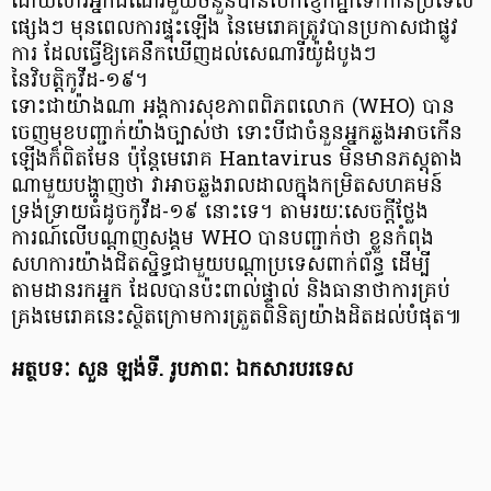
ដោយសារអ្នកដំណើរមួយចំនួនបានបែកខ្ញែកគ្នាទៅកាន់ប្រទេស
ផ្សេងៗ មុនពេលការផ្ទុះឡើង នៃមេរោគត្រូវបានប្រកាសជាផ្លូវ
ការ ដែលធ្វើឱ្យគេនឹកឃើញដល់សេណារីយ៉ូដំបូងៗ
នៃវិបត្តិកូវីដ-១៩។
ទោះជាយ៉ាងណា អង្គការសុខភាពពិភពលោក (WHO) បាន
ចេញមុខបញ្ជាក់យ៉ាងច្បាស់ថា ទោះបីជាចំនួនអ្នកឆ្លងអាចកើន
ឡើងក៏ពិតមែន ប៉ុន្តែមេរោគ Hantavirus មិនមានភស្តុតាង
ណាមួយបង្ហាញថា វាអាចឆ្លងរាលដាលក្នុងកម្រិតសហគមន៍
ទ្រង់ទ្រាយធំដូចកូវីដ-១៩ នោះទេ។ តាមរយៈសេចក្តីថ្លែង
ការណ៍លើបណ្តាញសង្គម WHO បានបញ្ជាក់ថា ខ្លួនកំពុង
សហការយ៉ាងជិតស្និទ្ធជាមួយបណ្តាប្រទេសពាក់ព័ន្ធ ដើម្បី
តាមដានរកអ្នក ដែលបានប៉ះពាល់ផ្ទាល់ និងធានាថាការគ្រប់
គ្រងមេរោគនេះស្ថិតក្រោមការត្រួតពិនិត្យយ៉ាងដិតដល់បំផុត៕
អត្ថបទៈ សួន ឡង់ទី. រូបភាពៈ ឯកសារបរទេស