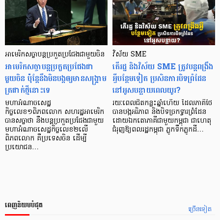
អាមេរិកសច្ចាបន្តប្រកួតប្រជែងជាមួយចិន
វិស័យ SME
អាមេរិកសច្ចាបន្តប្រកួតប្រជែងជា
តើរដ្ឋ និងវិស័យ SME ត្រូវបន្ដពង្រឹង
មួយចិន ប៉ុន្ដែនឹងមិនបង្កឲ្យមានសង្គ្រាម
អ្វីបន្ថែមទៀត ប្រសិនការបិទព្រំដែន
ត្រជាក់ថ្មីនោះទេ
នៅអូសបន្លាយពេលយូរ?
មហាអំណាចសេដ្ឋ
រយៈពេលជិតកន្លះឆ្នាំហើយ ដែលភាគីថៃ
កិច្ចលេខ១ពិភពលោក សហរដ្ឋអាមេរិក
បានបង្កអរិភាព និងបិទច្រកទ្វារព្រំដែន
បានសច្ចាថា នឹងបន្តប្រកួតប្រជែងជាមួយ
ដោយឯកតោភាគីជាមួយកម្ពុជា ជាហេតុ
មហាអំណាចសេដ្ឋកិច្ចលេខ២លើ
ជំរុញឱ្យពលរដ្ឋកម្ពុជា ភ្លូកទឹកភ្លូកដី…
ពិភពលោក គឺប្រទេសចិន ដើម្បី
ប្រយោជន…
ពេញនិយមបំផុត
ច្រើនទៀត