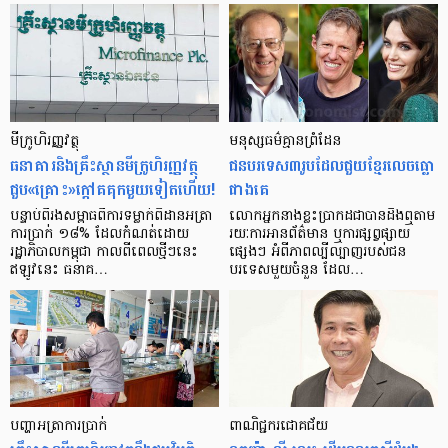
មីក្រូ​ហិរញ្ញវត្ថុ
មនុស្ស​ធម៌​គ្មាន​ព្រំដែន
ធនាគារ​និង​គ្រឹះស្ថាន​មីក្រូ​ហិរញ្ញវត្ថុ​
ជន​បរទេស​៣​រូប​ដែល​ជួយ​ខ្មែរ​លេច​ធ្លោ​
ជួប«គ្រោះ»ក្តៅ​គគុក​មួយ​ទៀត​ហើយ!
ជាង​គេ
បន្ទាប់​ពី​រង​សម្ពាធ​​ពី​ការ​ទម្លាក់​ពិដាន​អត្រា​
លោកអ្នក​នាង​ខ្លះ​ប្រាកដ​ជា​បាន​​ដឹង​ឮ​តាម​
ការ​ប្រាក់ ១៨​% ដែល​កំណត់​ដោយ​
រយៈ​ការ​អាន​ព័ត៌មាន ឬ​ការ​ផ្សព្វផ្សាយ​
រដ្ឋាភិបាល​កម្ពុជា កាល​ពី​ពេល​ថ្មីៗ​នេះ
ផ្សេងៗ អំពី​ភាព​ល្បីល្បាញ​របស់​ជន​
ឥឡូវ​នេះ ធនាគ…
បរទេស​មួយ​ចំនួន ដែល…
បញ្ហា​អត្រា​ការប្រាក់
ពាណិជ្ជករជោគជ័យ