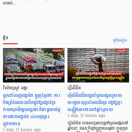
បានចា…
ថ្មីៗ
ច្រើនទៀត
វិស័យស្រូវ អង្ករ
ហ្វីលីពីន
អ្នកនាំចេញអង្ករថៃ ត្អូញត្អែរថា ការ
ហ្វីលីពីននឹងបន្តនាំចូលអង្ករក្រោយ
បិទព្រំដែនបានបើកផ្លូវឱ្យអង្ករខ្មែរ
បារម្ភបាតុភូតអែលនីណូ បង្កឱ្យខ្វះ
វាយលុកទីផ្សារអន្តរជាតិជាមួយតម្លៃ
ស្បៀងអាហារនៅឆ្នាំក្រោយ
ទាបជាងអង្ករថៃ ៤០០ដុល្លារ
1 day, 11 hours ago
ក្នុង១តោន
ហ្វីលីពីន បាន​សម្រេចបន្តនាំចូលអង្ករនៅ
ឆ្នាំនេះ ខណៈកំពុងព្រួយបារម្ភថា បាតុភូត
1 day, 11 hours ago