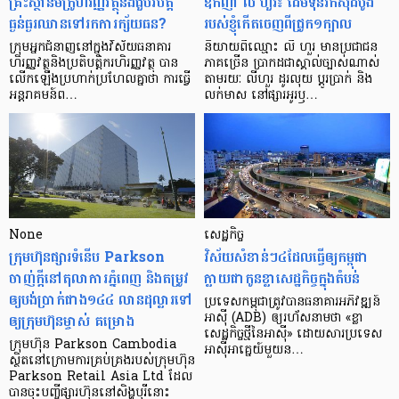
គ្រឹះស្ថាន​មីក្រូ​ហិរញ្ញវត្ថុ​នឹង​ជួប​វិបត្តិ​
ឧកញ៉ា លី ហួរ៖ ដើមទុនរកស៊ីដំបូង
ធ្ងន់ធ្ងរ​ឈាន​ទៅ​រក​ការ​ក្ស័យធន?
របស់ខ្ញុំកើតចេញពីជ្រូក១ក្បាល
ក្រុម​អ្នក​ជំនាញ​នៅ​ក្នុង​វិស័យ​ធនាគារ
និយាយ​ពី​ឈ្មោះ លី ហួរ មាន​ប្រជាជន​
ហិរញ្ញវត្ថុ​និង​ប្រតិបត្តិករ​ហិរញ្ញ​វត្ថុ បាន​​
ភាគ​ច្រើន ប្រាកដ​ជា​ស្គាល់​ច្បាស់​ណាស់
លើក​ឡើង​ប្រហាក់​ប្រហែល​គ្នា​ថា ការ​ធ្វើ​
តាមរយៈ លីហួរ ដូរ​លុយ ប្តូរ​បា្រក់ និង​
អន្តរាគមន៍​ព…
លក់​មាស នៅ​ផ្សារ​អូរ​ឫ…
None
សេដ្ឋកិច្ច​
ក្រុមហ៊ុនផ្សារទំនើប Parkson
វិស័យ​សំខាន់ៗ​៤​ដែល​ធ្វើ​ឲ្យ​កម្ពុជា​
ចាញ់ក្ដីនៅតុលាការភ្នំពេញ និងតម្រូវ
ក្លាយ​ជា​កូន​ខ្លា​សេដ្ឋកិច្ច​ក្នុង​តំបន់
ឲ្យបង់ប្រាក់ជាង១៤៤ លានដុល្លារទៅ
ប្រទេស​កម្ពុជា​ត្រូវ​បាន​ធនាគារ​អភិវឌ្ឍន៍​
ឲ្យក្រុមហ៊ុនម្ចាស់ គម្រោង
អាស៊ី (ADB) ឲ្យ​រហ័ស​នាមថា «ខ្លា​
សេដ្ឋកិច្ច​ថ្មី​នៃ​អាស៊ី» ដោយសារ​ប្រទេស​
ក្រុមហ៊ុន Parkson Cambodia
អាស៊ី​អាគ្នេយ៍​មួយ​ន…
ស្ថិតនៅក្រោមការគ្រប់គ្រងរបស់ក្រុមហ៊ុន
Parkson Retail Asia Ltd ដែល
បានចុះបញ្ចីផ្សារហ៊ុននៅសិង្ហបុរីនោះ