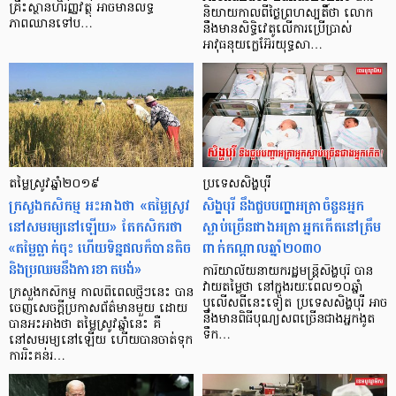
គ្រឹះស្ថានហិរញ្ញវត្ថុ អាចមានលទ្ធ
និយាយកាលពីថ្ងៃព្រហស្បតិ៍ថា លោក
ភាពឈានទៅប…
នឹងមានសិទ្ធិវេតូលើការប្រើប្រាស់
អាវុធនុយក្លេអ៊ែរយុទ្ធសា…
តម្លៃស្រូវឆ្នាំ២០១៩
ប្រទេសសិង្ហបុរី
ក្រសួងកសិកម្ម អះអាងថា «តម្លៃស្រូវ
សិង្ហបុរី នឹងជួបបញ្ហាអត្រាចំនួនអ្នក
នៅសមរម្យនៅឡើយ» តែកសិករថា
ស្លាប់ច្រើនជាងអត្រាអ្នកកើតនៅត្រឹម
«តម្លៃធ្លាក់ចុះ ហើយទិន្នផលក៏បានតិច
ពាក់កណ្ដាលឆ្នាំ២០៣០
និងប្រឈម​នឹងការខាតបង់»
ការិយាល័យនាយករដ្ឋមន្ត្រីសិង្ហបុរី បាន
វាយតម្លៃថា នៅក្នុងរយៈពេល១០ឆ្នាំ
ក្រសួងកសិកម្ម កាលពីពេលថ្មីៗនេះ បាន
ឬលើសពីនេះទៀត ប្រទេសសិង្ហបុរី អាច
ចេញសេចក្ដីប្រកាសព័ត៌មានមួយ ដោយ
នឹងមានពិធីបុណ្យសពច្រើនជាងអ្នកងូត
បានអះអាងថា តម្លៃស្រូវឆ្នាំនេះ គឺ
ទឹក…
នៅសមរម្យនៅឡើយ ហើយបានចាត់ទុក
ការរិះគន់រ…