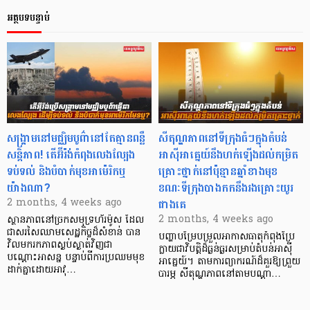
អត្ថបទបន្ទាប់
សង្គ្រាមនៅមជ្ឈិមបូព៌ានៅតែគ្មានពន្លឺ
សីតុណ្ហភាពនៅទីក្រុងធំៗក្នុងតំបន់
សន្តិភាព! តើអ៊ីរ៉ង់កំពុងលេងល្បែង
អាស៊ីអាគ្នេយ៍នឹងហក់ឡើងដល់កម្រិត
ទប់ទល់ និងបំបាក់មុខអាម៉េរិកឬ
គ្រោះថ្នាក់នៅប៉ុន្មានឆ្នាំខាងមុខ
យ៉ាងណា?
ខណៈទីក្រុងបាងកកនឹងរងគ្រោះយូរ
ជាងគេ
2 months, 4 weeks ago
2 months, 4 weeks ago
ស្ថានភាពនៅច្រកសមុទ្រហ័រម៉ូស ដែល
ជាសរសៃឈាមសេដ្ឋកិច្ចដ៏សំខាន់ បាន
បញ្ហាបម្រែបម្រួលអាកាសធាតុកំពុងប្រែ
វិលមករកភាពស្ងប់ស្ងាត់វិញជា
ក្លាយជាវិបត្តិដ៏ធ្ងន់ធ្ងរសម្រាប់តំបន់អាស៊ី
បណ្ដោះអាសន្ន បន្ទាប់ពីការប្រឈមមុខ
អាគ្នេយ៍។ តាមការព្យាករណ៍ដ៏គួរឱ្យព្រួយ
ដាក់គ្នាដោយអាវុ…
បារម្ភ សីតុណ្ហភាពនៅតាមបណ្តា…