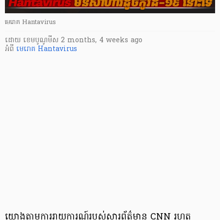
មេរោគ Hantavirus
ដោយ
​ ខេមបូណូមីស
2 months, 4 weeks ago
អំពី
មេរោគ Hantavirus
យោងតាមការរាយការណ៍របស់សារព័ត៌មាន CNN រហូត