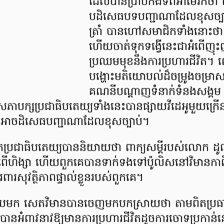
ដែលបានប្រាប់កងទ័ពអាម៉េរិកថា ព
បដិសេធបទបញ្ជាណាដែលខុសច្
ត្រាំ បានហៅសមាជិកទាំងនោះថា 
ហើយចាត់ទុកទង្វើនេះជាអំពើញុះ
ប្រឈមមុខនឹងការប្រហារជីវិត។ ល
បង្ហោះមតិយោបល់ដ៏ចម្រូងចម្រ
គណនីបណ្ដាញទំនាក់ទំនងសង្គម
កសភាបក្សប្រជាធិបតេយ្យទាំងនេះបានផ្សាយវីដេអូមួយក្
គេអាចដិសេធបញ្ជាណាដែលខុសច្បាប់។
កប្រជាធិបតេយ្យបាននិយាយថា ពាក្យសម្ដីរបស់លោក ដូណ
ំពើហិង្សា ហើយពួកគេបានទាក់ទងទៅប៉ូលិសនៅវិមានកា
រពារសុវត្ថិភាពផ្ទាល់ខ្លួនរបស់ពួកគេ។
យមក សេតវិមានបានចេញមកបកស្រាយថា តាមពិតប្រធា
នបានអំពាវនាវឱ្យមានការប្រហារជីវិតដូចការចោទប្រកាន់