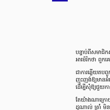
បន្ទាប់ពីសមាជិ
អាម៉េរិកថា ពួក
ជាការឆ្លើយតបពួ
ញុះញង់ឱ្យមានអ
ដើម្បីសុំឱ្យជួយកា
តែយ៉ាងណាក្រោ
ដូណាល់ ត្រាំ មិ