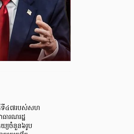
បតីទី៤៧របស់សហ
ាធារណរដ្ឋ
យ្យចំនួន៦រូប