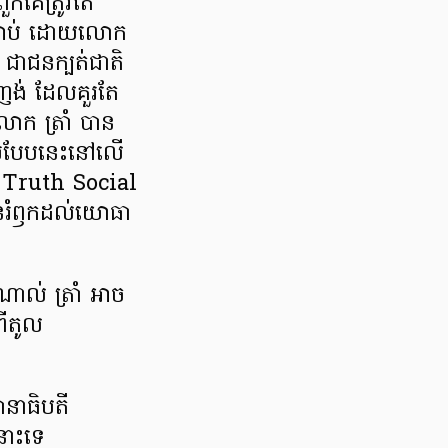
ួកគេត្រូវតែ
បាប់ ដោយលោក
ជាជនក្បត់ជាតិ
ញង់ ដែលគួរតែ
ោក ត្រាំ បាន
ាសបែបនេះនៅលើ
 Truth Social
រើនរំឭកដល់យោធា
ាល់ ត្រាំ អាច
ពីតូល
នាធិបតី
នោះទេ