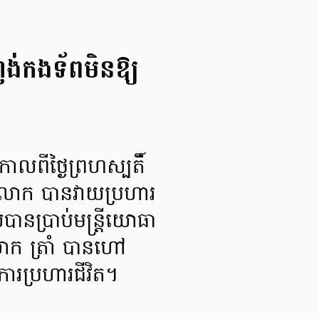
ញង់កងទ័ពមិនឱ្យ
ាលពីថ្ងៃព្រហស្បតិ៍
ោយ លោក បានវាយប្រហារ
នប្រាប់មន្ត្រីយោធា
ោក ត្រាំ បានហៅ
រប្រហារជីវិត។