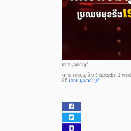
លោក ដូណាល់ ត្រាំ
ដោយ
​ ខេមបូណូមីស
8 months, 2 wee
អំពី
លោក ដូណាល់ ត្រាំ