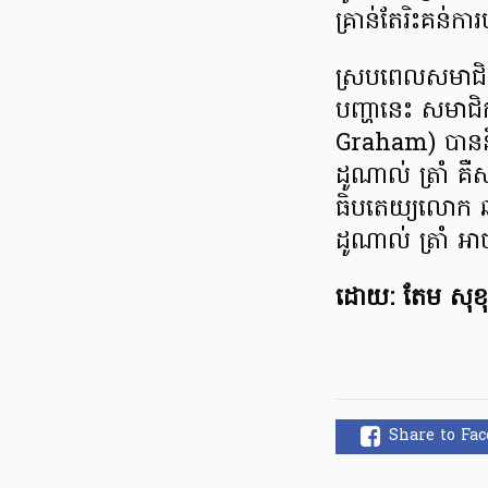
គ្រាន់តែរិះគន់
ស្របពេលសមាជិកព្
បញ្ហានេះ សមាជិក
Graham) បាននិ
ដូណាល់ ត្រាំ គឺស
ធិបតេយ្យលោក ឆ
ដូណាល់ ត្រាំ អ
ដោយ: តែម សុខ
Share to Fa