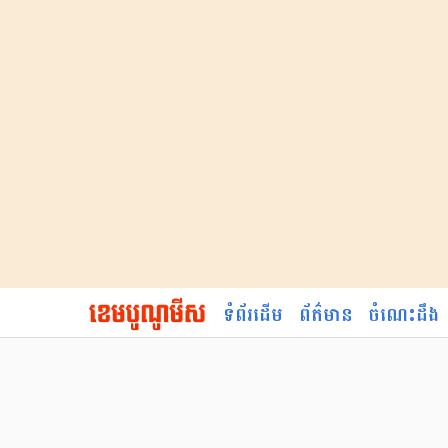
ទំព័រដើម
ព័ត៌មាន
ចំណេះដឹង