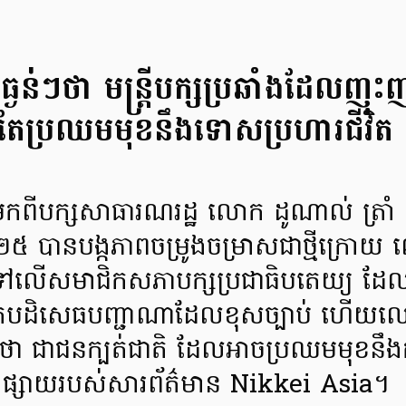
ធ្ងន់ៗថា មន្ត្រីបក្សប្រឆាំងដែលញុះ
រតែប្រឈមមុខនឹងទោសប្រហារជីវិត
 មកពីបក្សសាធារណរដ្ឋ លោក ដូណាល់ ត្រាំ ក
ាំ២០២៥ បានបង្កភាពចម្រូងចម្រាសជាថ្មីក្រ
ទៅលើសមាជិកសភាបក្សប្រជាធិបតេយ្យ ដែលបា
រូវតែបដិសេធបញ្ជាណាដែលខុសច្បាប់ ហើយល
 ជាជនក្បត់ជាតិ ដែលអាចប្រឈមមុខនឹងកា
ផ្សាយរបស់សារព័ត៌មាន Nikkei Asia។