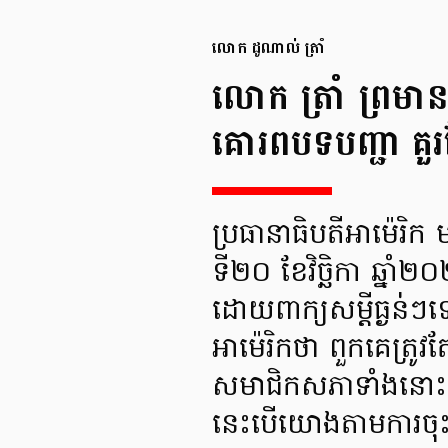
លោក ដូណាល់ ត្រាំ
លោក ត្រាំ ព្រមាន
គោរពបទបញ្ជា គួ
ប្រធានាធិបតីអាម៉េរិក
ទី២០ ខែវិច្ឆិកា ឆ្ន
ដោយពាក្យសម្ដីធ្ងន់ៗ
អាម៉េរិកថា ពួកគេត្
សមាជិកសភាទាំងនោះថា
នេះបើយោងតាមការចុះ