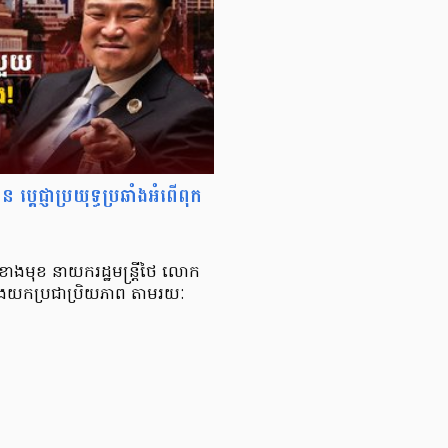
តេជ្ញាប្រយុទ្ធប្រឆាំងអំពើពុក
ខាងមុខ នាយករដ្ឋមន្ត្រីថៃ លោក
ោងយកប្រជាប្រិយភាព តាមរយៈ