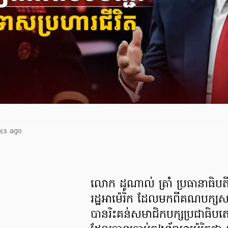
ks ago
លោក ដូណាល់ ត្រាំ ប្រធានាធិ
រដ្ឋអាម៉េរិក ដែលមកពីគណបក្សស
បានរិះគន់សមាជិកបក្សប្រជាធិបតេ