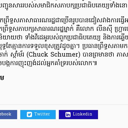
ការបញ្ជូនសាររបស់សមាជិកសភាបក្សប្រជាធិបតេយ្យទាំងនោ
រឹទ្ធសភាសាធារណរដ្ឋជាច្រើនរូបបានជៀសវាងការធ្វើអត្ថ
ព្រឹទ្ធសភាបក្សសាធារណរដ្ឋម្នាក់ គឺលោក លីនស៊ី ហ្គ្
យាយថា ទាំងវីដេអូរបស់ពួកប្រជាធិបតេយ្យ និងការឆ
ុទ្ធតែគ្មានការទទួលខុសត្រូវដូចគ្នា។ ប្រធានព្រឹទ្ធសភា
ាក់ ស្កាំម័រ (Chuck Schumer) បានព្រមានថា ភ
ាចបង្កការញុះញង់ដល់អ្នកគាំទ្ររបស់លោក៕
ុម
cebook
Twitter
Linkedin