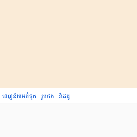
ពេញនិយមបំផុត
រូបថត
វីដេអូ