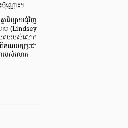
ះប៉ុណ្ណោះ។
ាធិប្បាយជុំវិញ
រាហេម (Lindsey
្លើយតបរបស់លោក
មកពីគណបក្សប្រជា
ាសារបស់លោក