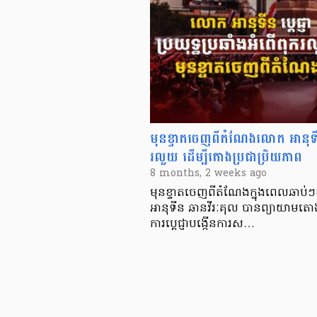
មុនខ្ទាតចេញពីតំណែងលោក អានុទីន ប្
រលួយ ដើម្បីតោងប្រជាប្រិយភាព
8 months, 2 weeks ago
មុនខ្ទាតចេញពីតំណែងក្នុងពេលឆាប់ៗ
អានុទីន ឆានវីរៈគុល បានព្យាយាមត
ការប្តេជ្ញាបង្កើនការស…