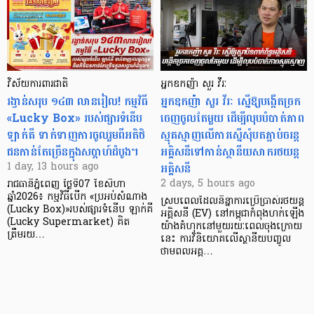
វិស័យការពារជាតិ
អ្នកឧកញ៉ា សួរ វីរៈ
រង្វាន់សរុប ១៤៣ លានរៀល! កម្មវិធី
អ្នកឧកញ៉ា សួរ វីរៈ ស្នើឱ្យបង្កើតច្រក
«Lucky Box» របស់ផ្សារទំនើប
ចេញចូលតែមួយ ដើម្បីលុបបំបាត់ភាព
ឡាក់គី ទាក់ទាញការចូលរួមពីអតិថិ
ស្មុគស្មាញលើការស្នើសុំបតភ្ជាប់ចរន្ត
ជនកាន់តែច្រើនក្នុងសប្តាហ៍ដំបូង។
អគ្គិសនីទៅកាន់ស្ថានីយសាករថយន្ត
អគ្គិសនី
1 day, 13 hours ago
2 days, 5 hours ago
រាជធានីភ្នំពេញ ថ្ងៃទី07 ខែសីហា
ឆ្នាំ2026៖ កម្មវិធីបើក «ប្រអប់សំណាង
ស្របពេលដែលនិន្នាការប្រើប្រាស់រថយន្ត
(Lucky Box)»របស់ផ្សារទំនើប ឡាក់គី
អគ្គិសនី (EV) នៅកម្ពុជាកំពុងហក់ឡើង
(Lucky Supermarket) គិត
យ៉ាងគំហុកនៅមួយរយៈពេលចុងក្រោយ
ត្រឹមរយ…
នេះ ការវិនិយោគលើស្ថានីយបញ្ចូល
ថាមពលអគ្គ…