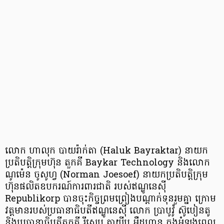
លោក ហាលុក បាយរ៉ាក់តា (Haluk Bayraktar) នាយក
ប្រតិបត្តិក្រុមហ៊ុន តួកគី Baykar Technology និងលោក
ណូម៉េន ចូសូហ្វ (Norman Joesoef) នាយកប្រតិបត្តិក្រុម
ហ៊ុនផលិតឧបករណ៍ការពារជាតិ របស់ឥណ្ឌូនេស៊ី
Republikorp បានចុះកិច្ចព្រមព្រៀងបណ្តាក់ទុនរួមគ្នា ក្រោម
វត្តមានរបស់ប្រធានាធិបតីឥណ្ឌូនេស៊ី លោក ប្រាបូវ៉ូ ស៊ូបៀនតូ
និងប្រធានាធិបតីតួកគី រីសេប តាយីប អឺដូហ្កាន ក្នុងអំឡុងពេល