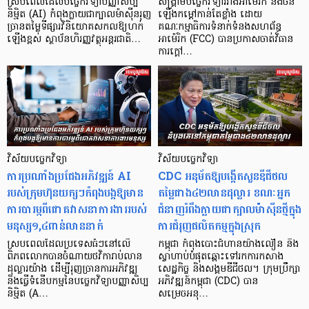
ស្របពេលដែលបច្ចេកវិទ្យាបញ្ញាសិប្ប
សង្រ្គាមបច្ចេកវិទ្យារវាងអាម៉េរិក និងចិន
និម្មិត (AI) កំពុងក្លាយជាក្បាលម៉ាស៊ីនរុញ
ឡើងកម្តៅកាន់តែខ្លាំង ដោយ
ច្រានតម្លៃទីផ្សារវិនិយោគសកលឱ្យហក់
គណៈកម្មាធិការទំនាក់ទំនងសហព័ន្ធ
ឡើងខ្ពស់ ស្ថាប័នហិរញ្ញវត្ថុអន្តរជាតិ…
អាម៉េរិក (FCC) បានប្រកាសចាត់វិធាន
ការក្តៅ…
វិស័យបច្ចេកវិទ្យា
វិស័យបច្ចេកវិទ្យា
ការប្រណាំងប្រជែងអភិវឌ្ឍន៍ AI
CDC អនុម័តឱ្យបង្កើតសួនឌីជីថល
របស់ក្រុមហ៊ុនយក្សៗកំពុងបង្កឱ្យមាន
តម្លៃជាង៤២លានដុល្លារ ខណៈអ្នក
ការបារម្ភពីជោគវាសនាការងាររបស់
ជំនាញរំពឹងក្លាយជាក្បាលម៉ាស៊ីនថ្មីក្នុង
មនុស្ស១,៤ពាន់លាននាក់
ការជំរុញផលិតកម្មក្នុងស្រុក
ស្របពេលដែលប្រទេសធំៗនៅលើ
កម្ពុជា កំពុងបោះជំហានយ៉ាងលឿន និង
ពិភពលោកបានចំណាយថវិការាប់លាន
ស្វាហាប់បំផុតឆ្ពោះទៅរកការកសាង
ដុល្លារយ៉ាង ដើម្បីរុញច្រានការអភិវឌ្ឍ
សេដ្ឋកិច្ច និងសង្គមឌីជីថល។ ក្រុមប្រឹក្សា
និងធ្វើទំនើបកម្មនៃបច្ចេកវិទ្យាបញ្ញាសិប្ប
អភិវឌ្ឍន៍កម្ពុជា (CDC) បាន
និម្មិត (A…
សម្រេចអនុ…