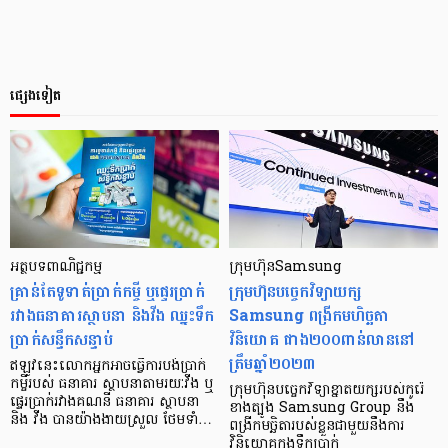
ផ្សេងទៀត
អត្ថបទ​ពាណិជ្ជកម្ម
ក្រុមហ៊ុនSamsung
គ្រាន់តែ​ទូទាត់​ប្រាក់​កម្ចី ឬ​ផ្ទេរ​ប្រាក់​
ក្រុមហ៊ុនបច្ចេកវិទ្យាយក្ស
រវាង​ធនាគារ​ស្ថាបនា និងវីង ឈ្នះ​ទឹក​
Samsung ពង្រីកមហិច្ឆតា
ប្រាក់​សន្ធឹក​សន្ធាប់
វិនិយោគ ជាង២០០ពាន់លាននៅ
ត្រឹមឆ្នាំ២០២៣
ឥឡូវនេះលោកអ្នកអាចធ្វើការបង់ប្រាក់
កម្ចីរបស់ ធនាគារ ស្ថាបនាតាមរយៈវីង ឬ
ក្រុមហ៊ុនបច្ចេកវិទ្យាខ្នាតយក្សរបស់កូរ៉េ
ផ្ទេរប្រាក់រវាងគណនី ធនាគារ ស្ថាបនា
ខាងត្បូង Samsung Group នឹង
និង វីង បានយ៉ាងងាយស្រួល ថែមទាំ…
ពង្រីកមច្ឆិតារបស់ខ្លួនជាមួយនឹងការ
វិនិយោគក្នុងទឹកប្រាក់