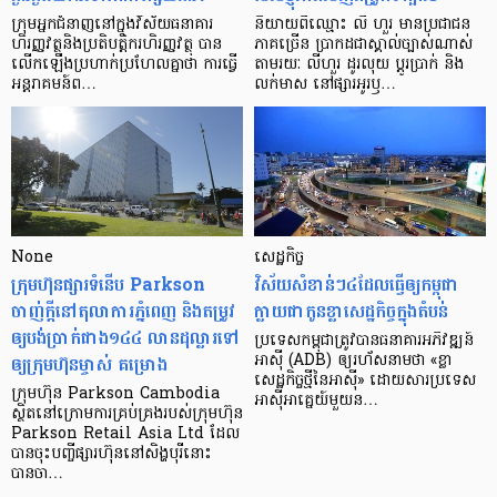
ក្រុម​អ្នក​ជំនាញ​នៅ​ក្នុង​វិស័យ​ធនាគារ
និយាយ​ពី​ឈ្មោះ លី ហួរ មាន​ប្រជាជន​
ហិរញ្ញវត្ថុ​និង​ប្រតិបត្តិករ​ហិរញ្ញ​វត្ថុ បាន​​
ភាគ​ច្រើន ប្រាកដ​ជា​ស្គាល់​ច្បាស់​ណាស់
លើក​ឡើង​ប្រហាក់​ប្រហែល​គ្នា​ថា ការ​ធ្វើ​
តាមរយៈ លីហួរ ដូរ​លុយ ប្តូរ​បា្រក់ និង​
អន្តរាគមន៍​ព…
លក់​មាស នៅ​ផ្សារ​អូរ​ឫ…
None
សេដ្ឋកិច្ច​
ក្រុមហ៊ុនផ្សារទំនើប Parkson
វិស័យ​សំខាន់ៗ​៤​ដែល​ធ្វើ​ឲ្យ​កម្ពុជា​
ចាញ់ក្ដីនៅតុលាការភ្នំពេញ និងតម្រូវ
ក្លាយ​ជា​កូន​ខ្លា​សេដ្ឋកិច្ច​ក្នុង​តំបន់
ឲ្យបង់ប្រាក់ជាង១៤៤ លានដុល្លារទៅ
ប្រទេស​កម្ពុជា​ត្រូវ​បាន​ធនាគារ​អភិវឌ្ឍន៍​
ឲ្យក្រុមហ៊ុនម្ចាស់ គម្រោង
អាស៊ី (ADB) ឲ្យ​រហ័ស​នាមថា «ខ្លា​
សេដ្ឋកិច្ច​ថ្មី​នៃ​អាស៊ី» ដោយសារ​ប្រទេស​
ក្រុមហ៊ុន Parkson Cambodia
អាស៊ី​អាគ្នេយ៍​មួយ​ន…
ស្ថិតនៅក្រោមការគ្រប់គ្រងរបស់ក្រុមហ៊ុន
Parkson Retail Asia Ltd ដែល
បានចុះបញ្ចីផ្សារហ៊ុននៅសិង្ហបុរីនោះ
បានចា…