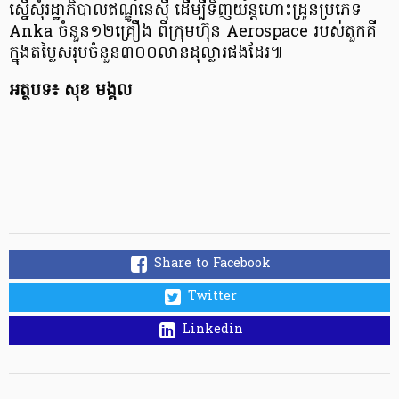
ស្នើសុំរដ្ឋាភិបាលឥណ្ឌូនេស៊ី ដើម្បីទិញយន្តហោះដ្រូនប្រភេទ
Anka ចំនួន១២គ្រឿង ពីក្រុមហ៊ុន Aerospace របស់តួកគី
ក្នុងតម្លៃសរុបចំនួន៣០០លានដុល្លារផងដែរ៕
អត្ថបទ៖ សុខ មង្គល
Share to Facebook
Twitter
Linkedin