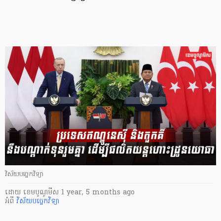
វិស័យបច្ចេកវិទ្យា
ដោយ
​ ខេមបូណូមីស
1 year, 5 months ago
អំពី
វិស័យបច្ចេកវិទ្យា