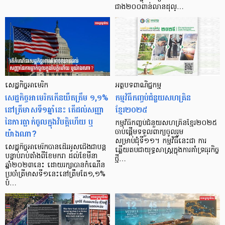
ជាង២០០ពាន់លានដុល្…
សេដ្ឋកិច្ចអាមេរិក
អត្ថបទពាណិជ្ជកម្ម
សេដ្ឋកិច្ចអាមេរិកកើនយឺតត្រឹម ១,១%
កម្មវិធីកញ្ចប់ជំនួយសហគ្រិន
នៅត្រីមាសទី១ឆ្នាំនេះ តើដល់សញ្ញា
ខ្មែរ២០២៥
នៃការធ្លាក់ចូលក្នុងវិបត្តិហើយ ឬ
កម្មវិធីកញ្ចប់ជំនួយសហគ្រិនខ្មែរ២០២៥
យ៉ាងណា?
ចាប់ផ្តើមទទួលពាក្យចូលរួម
សម្រាប់ជុំទី១១។ កម្មវិធីនេះជា ការ
សេដ្ឋកិច្ចអាមេរិកបានដើរអូសជើងជាបន្ដ
ឆ្លើយតបជាយុទ្ធសាស្រ្ដក្នុងការគាំទ្រធុរកិច្ច
បន្ទាប់រាប់តាំងពីខែមករា ដល់ខែមីនា
ថ្មី…
ឆ្នាំ២០២៣នេះ ដោយរក្សាបានកំណើន
ប្រចាំត្រីមាសទី១នេះនៅត្រឹមតែ១,១%
ប៉…