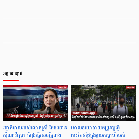
អត្ថបទបន្ទាប់
រដ្ឋាភិបាលរបស់លោកស្រី ផែថងថាន
គោលនយោបាយតម្រូវឱ្យធ្វើ
ស៊ីណាវ៉ាត្រា កំពុងធ្វើសេចក្ដីព្រាង
ការតែ៤ថ្ងៃក្នុងមួយសប្ដាហ៍របស់