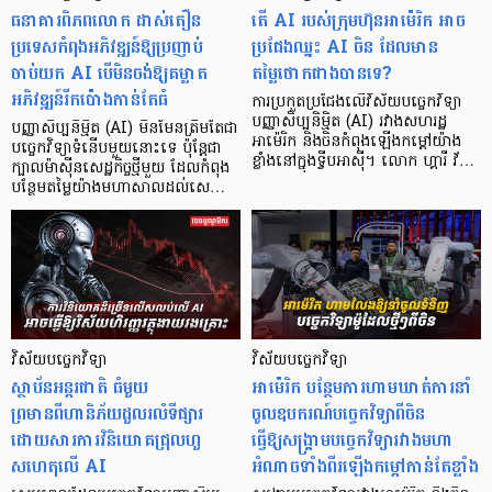
ធនាគារពិភពលោក ដាស់តឿន
តើ AI របស់ក្រុមហ៊ុនអាម៉េរិក អាច
ប្រទេសកំពុងអភិវឌ្ឍន៍ឱ្យប្រញាប់
ប្រជែងឈ្នះ AI ចិន ដែលមាន
ចាប់យក AI បើមិនចង់ឱ្យគម្លាត
តម្លៃថោកជាងបានទេ?
អភិវឌ្ឍន៍រីកប៉ោងកាន់តែធំ
ការប្រកួតប្រជែងលើវិស័យបច្ចេកវិទ្យា
បញ្ញាសិប្បនិម្មិត (AI) រវាងសហរដ្ឋ
បញ្ញាសិប្បនិម្មិត (AI) មិនមែនត្រឹមតែជា
អាម៉េរិក និងចិនកំពុងឡើងកម្ដៅយ៉ាង
បច្ចេកវិទ្យាទំនើបមួយនោះទេ ប៉ុន្តែជា
ខ្លាំងនៅក្នុងទ្វីបអាស៊ី។ លោក ហ្គារី វ័…
ក្បាលម៉ាស៊ីនសេដ្ឋកិច្ចថ្មីមួយ ដែលកំពុង
បន្ថែមតម្លៃយ៉ាងមហាសាលដល់សេ…
វិស័យបច្ចេកវិទ្យា
វិស័យបច្ចេកវិទ្យា
ស្ថាប័នអន្តរជាតិ ធំមួយ
អាម៉េរិក បន្ថែមការហាមឃាត់ការនាំ
ព្រមានពីហានិភ័យដួលរលំទីផ្សារ
ចូលឧបករណ៍បច្ចេកវិទ្យាពីចិន
ដោយសារការវិនិយោគជ្រុលហួ
ធ្វើឱ្យសង្គ្រាមបច្ចេកវិទ្យារវាងមហា
សហេតុលើ AI
អំណាចទាំងពីរឡើងកម្តៅកាន់តែខ្លាំង