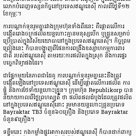
លោកបំពេញទស្សនកិច្ចនៅប្រទេសឥណ្ឌូនេស៊ី កាលពីថ្ងៃទី១២
ខែកុម្ភៈ។
ការបណ្តាក់ទុនរួមគ្នារវាងក្រុមហ៊ុនទាំងពីរនេះ គឺផ្តោតលើការ
បង្កើតរោងចក្រផលិតយន្តហោះគ្មានមនុស្សបើក ឬដ្រូនសម្រាប់
ប្រើប្រាស់ក្នុងវិស័យយោធានៅក្នុងប្រទេសឥណ្ឌូនេស៊ី។ កិច្ចព្រម
ព្រៀងនេះ ក៏បានបង្ហាញពីផែនកា​រពង្រឹងឧស្សាហកម្មការពារ
ជាតិ របស់ឥណ្ឌូនេស៊ី តាមរយៈការផលិតក្នុងស្រុក និងការផ្ទេរ
បច្ចេកវិទ្យាផងដែរ។
ជាផ្នែកមួយនៃភាពជាដៃគូ ការបណ្តាក់​ទុនរួមគ្នានេះនឹងត្រូវ
បង្កើតឡើងនៅប្រទេសឥណ្ឌូនេស៊ី ដើម្បីផ្តោតលើការផលិត ការ
ផ្គុំ និងការថែទាំយន្តហោះដ្រូន។ ក្រុមហ៊ុន Republikorp បាន
និយាយកាលពីថ្ងៃព្រហស្បតិ៍ ថា ផលិតផលដំបូងដែលត្រូវផលិត
នៅក្នុងប្រទេសឥណ្ឌូនេស៊ីនោះ រួមមានយន្តហោះដ្រូន​ប្រភេទ
Bayraktar TB3 ចំនួន៦០គ្រឿង និងប្រភេទ Bayraktar
ចំនួន៩គ្រឿង។
ទន្ទឹមនេះ កងកម្លាំងផ្លូវអាកាសរបស់ឥណ្ឌូនេស៊ី ក៏បានដាក់ពាក្យ