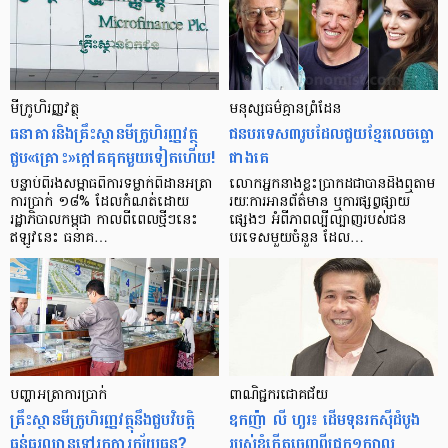
មីក្រូ​ហិរញ្ញវត្ថុ
មនុស្ស​ធម៌​គ្មាន​ព្រំដែន
ធនាគារ​និង​គ្រឹះស្ថាន​មីក្រូ​ហិរញ្ញវត្ថុ​
ជន​បរទេស​៣​រូប​ដែល​ជួយ​ខ្មែរ​លេច​ធ្លោ​
ជួប«គ្រោះ»ក្តៅ​គគុក​មួយ​ទៀត​ហើយ!
ជាង​គេ
បន្ទាប់​ពី​រង​សម្ពាធ​​ពី​ការ​ទម្លាក់​ពិដាន​អត្រា​
លោកអ្នក​នាង​ខ្លះ​ប្រាកដ​ជា​បាន​​ដឹង​ឮ​តាម​
ការ​ប្រាក់ ១៨​% ដែល​កំណត់​ដោយ​
រយៈ​ការ​អាន​ព័ត៌មាន ឬ​ការ​ផ្សព្វផ្សាយ​
រដ្ឋាភិបាល​កម្ពុជា កាល​ពី​ពេល​ថ្មីៗ​នេះ
ផ្សេងៗ អំពី​ភាព​ល្បីល្បាញ​របស់​ជន​
ឥឡូវ​នេះ ធនាគ…
បរទេស​មួយ​ចំនួន ដែល…
បញ្ហា​អត្រា​ការប្រាក់
ពាណិជ្ជករជោគជ័យ
គ្រឹះស្ថាន​មីក្រូ​ហិរញ្ញវត្ថុ​នឹង​ជួប​វិបត្តិ​
ឧកញ៉ា លី ហួរ៖ ដើមទុនរកស៊ីដំបូង
ធ្ងន់ធ្ងរ​ឈាន​ទៅ​រក​ការ​ក្ស័យធន?
របស់ខ្ញុំកើតចេញពីជ្រូក១ក្បាល