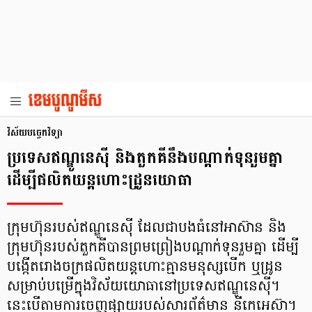
វិស័យបច្ចេកវិទ្យា
ប្រទេសឥណ្ឌូនេស៊ី និងតួកគីនឹងបណ្ដាក់ទុនរួមគ្នា
ដើម្បីផលិតយន្តហោះដ្រូនយោធា
ក្រុមហ៊ុនរបស់ឥណ្ឌូនេស៊ី ដែលជាបងធំនៅអាស៊ាន និង
ក្រុមហ៊ុនរបស់តួកគីបានព្រមព្រៀងបណ្តាក់ទុនរួមគ្នា ដើម្បី
បង្កើតរោងចក្រផលិតយន្តហោះគ្មានមនុស្សបើក ឬដ្រូន
សម្រាប់បម្រើក្នុងវិស័យយោធានៅប្រទេសឥណ្ឌូនេស៊ី។
នេះបើតាមការចេញផ្សាយរបស់សារព័ត៌មាន នីកេអេស៊ា។