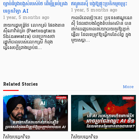
ច្បាប់ដំបូងបង្អស់របស់ថៃ ដើម្បីគ្រប់គ្រង
ឥណ្ឌូនេស៊ី បង្កឱ្យផ្ទុះប្រតិកម្មចម្រុះ
បច្ចេកវិទ្យា AI
1 year, 5 months ago
1 year, 5 months ago
កាលពីពេលថ្មីៗនេះ ប្រទេសឥណ្ឌូណេ
ស៊ី ដែលជាបងធំក្នុងតំបន់អាស៊ាន បាន
នាយករដ្ឋមន្ត្រីថៃ លោកស្រី ផែតងតាន
ដាក់ចេញគោលនយោបាយគួរឱ្យភ្ញាក់
ស៊ីណាវ៉ាត់ត្រា (Paetongtarn
ផ្អើល ដែលតម្រូវឱ្យធ្វើការតែ៤ថ្ងៃ ក្នុង
Shinawatra) បានប្រកាសថា
មួយសប្ដា…
រដ្ឋាភិបាលរបស់លោកស្រី កំពុង
ធ្វើសេចក្តីព្រាងច្បាប់ដ…
Related Stories
More
វិស័យបច្ចេកវិទ្យា
វិស័យបច្ចេកវិទ្យា