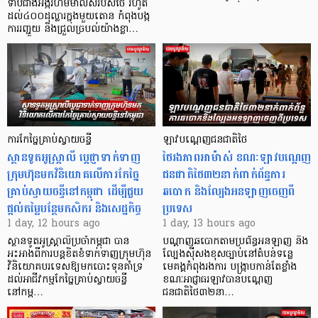
ទាបជាងអង្ករហមម៉ាលិសរបស់ថៃ រហូត
ដល់៤០០ដុល្លារក្នុងមួយតោន កំពុងបង្ក
ការរញ្ជួយ និងជ្រួលច្របល់យ៉ាងខ្លា…
ការកែច្នៃគ្រាប់ស្វាយចន្ទី
ឡាវបណ្តេញជនជាតិថៃ
ស្ថានទូតអូស្ត្រាលី ប្តេជ្ញាទាក់ទាញ
ថៃរងភាពអាម៉ាស់ ខណៈឡាវបណ្តេញ
ក្រុមហ៊ុនមក​វិនិយោគលើការកែច្នៃ
ជនជាតិថៃ៣២នាក់ពាក់ព័ន្ធការ
គ្រាប់ស្វាយចន្ទីនៅកម្ពុជា ដើម្បីជួយ
ឆបោក និងល្បែងអនឡាញចេញពី
ផ្តល់តម្លៃបន្ថែមកសិករ និងសេដ្ឋកិច្ច
ប្រទេស
1 day, 12 hours ago
1 day, 13 hours ago
ស្ថានទូតអូស្ត្រាលីប្រចាំកម្ពុជា បាន
បណ្តាញឆបោកតាមប្រព័ន្ធអនឡាញ និង
អះអាងពីការបន្តខិតខំទាក់ទាញក្រុមហ៊ុន
ល្បែងស៊ីសងខុសច្បាប់នៅតំបន់ទន្លេ
វិនិយោគបរទេសឱ្យមកបោះទុនគាំទ្រ
មេគង្គកំពុងរងការ បង្ក្រាប​កាន់តែខ្លាំង
ដល់អាជីវកម្មកែច្នៃគ្រាប់ស្វាយចន្ទី
ខណៈអាជ្ញាធរឡាវបានបណ្តេញ
នៅកម្ព…
ជនជាតិថៃ៣២នា…