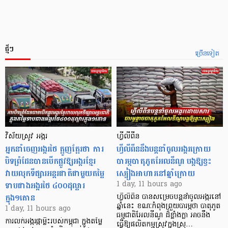
ថ្មីៗ
ច្រើនទៀត
វិស័យស្រូវ អង្ករ
ហ្វីលីពីន
អ្នកនាំចេញអង្ករថៃ ត្អូញត្អែរថា ការ
ហ្វីលីពីននឹងបន្តនាំចូលអង្ករក្រោយ
បិទព្រំដែនបានបើកផ្លូវឱ្យអង្ករខ្មែរ
បារម្ភបាតុភូតអែលនីណូ បង្កឱ្យខ្វះ
វាយលុកទីផ្សារអន្តរជាតិជាមួយតម្លៃ
ស្បៀងអាហារនៅឆ្នាំក្រោយ
ទាបជាងអង្ករថៃ ៤០០ដុល្លារ
1 day, 11 hours ago
ក្នុង១តោន
ហ្វីលីពីន បាន​សម្រេចបន្តនាំចូលអង្ករនៅ
ឆ្នាំនេះ ខណៈកំពុងព្រួយបារម្ភថា បាតុភូត
1 day, 11 hours ago
ធម្មជាតិអែលនីណូ ដ៏ខ្លាំងក្លា​ អាចនឹង
ការលក់អង្ករផ្កាម្លិះរបស់កម្ពុជា ក្នុងតម្លៃ
ធ្វើឱ្យផលិតកម្មស្រូវក្នុងស្រុ…