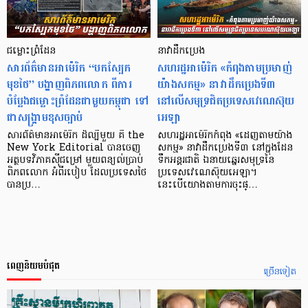
ជម្លោះព្រំដែន
នាវាដឹកប្រេង
សារព័ត៌មានអាម៉េរិក “បកស្បែក
សហរដ្ឋអាម៉េរិក «កំពុងតាមប្រមាញ់
មុខថៃ” បង្ហាញពិភពលោក ពីការ
យ៉ាងសកម្ម» នាវាដឹកប្រេងទី៣
បំប្លែងជម្លោះព្រំដែនជាមួយកម្ពុជា ទៅ
នៅលើសមុទ្រជិតប្រទេសវេណេស៊ុយ
ជាសង្គ្រាមខុសច្បាប់
អេឡា
សារព័ត៌មានអាម៉េរិក ដ៏ល្បីមួយ គឺ the
សហរដ្ឋអាម៉េរិកកំពុង «ដេញតាមយ៉ាង
New York Editorial បានចេញ
សកម្ម» នាវាដឹកប្រេងទី៣ នៅក្នុងដែន
អត្ថបទវិភាគស៊ីជម្រៅ មួយពន្យល់ប្រាប់
ទឹកអន្តរជាតិ ឯនាយឆ្នេរសមុទ្រនៃ
ពិភពលោក អំពីរបៀប ដែលប្រទេសថៃ
ប្រទេសវេណេស៊ុយអេឡា។
បានប្រ…
នេះបើយោងតាមការចុះផ្…
ពេញនិយមបំផុត
ច្រើនទៀត