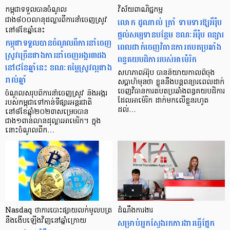
កម្ពុជាទទួលបានចំណូល
វិស័យពាណិជ្ជកម្ម
ជាង៨០០លានុដល្លារពីការនាំចេញស្រូវ
លោក ដូណាល់ ត្រាំ ទាមទារឱ្យអឺរ៉ុប
នៅ៨ខែឆ្នាំនេះ
ផ្តល់សម្បទានបន្ថែម ខណៈអឺរ៉ុប ពន្យារ
កម្ពុជាទទួលបានចំណូលពីការនាំចេញ
ពេលដាក់ចេញវិធានការតបតប្រឆាំង
ស្រូវច្រើនជាងការនាំចេញអង្ករ៣ដង
ពន្ធគយបដិការរបស់អាម៉េរិក
នៅ៨ខែឆ្នាំនេះ ខណៈតម្លៃស្រូវល្អជាង
សហភាពអឺរ៉ុប បាននិយាយកាលពីចុង
រាល់ឆ្នាំ
សប្តាហ៍មុនថា ខ្លួននឹងបន្តពន្យារពេលដាក់
ចេញវិធានការតបតប្រឆាំងពន្ធគយបដិការ
ចំណូលសរុបពីការនាំចេញស្រូវ និងអង្ករ
ដែលអាម៉េរិក ដាក់មកលើខ្លួនរហូត
របស់កម្ពុជាទៅកាន់ទីផ្សារអន្តរជាតិ
ដល់…
នៅ៨ខែឆ្នាំ២០២៣សម្រេចបាន
ជាង១ពាន់លានដុល្លារអាមេរិក។ ក្នុង
នោះចំណូលពីក…
Nasdaq ថាការបោះផ្សាយលក់មូលបត្រ
ដំណឹងការងារ
នឹងងើបឡើងវិញនៅឆ្នាំក្រោយ
សម្រាប់​អ្នក​ស្វែងរក​ការងារ​ធ្វើ​ផ្នែក​