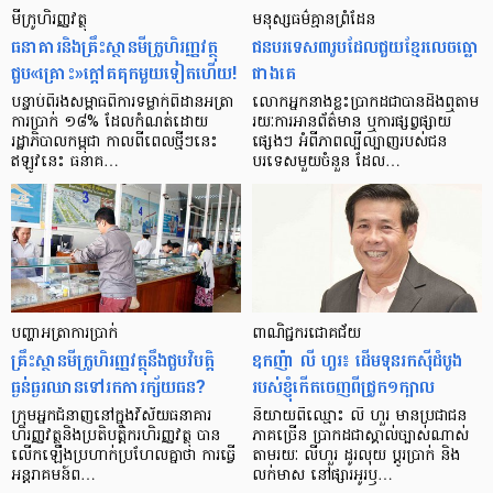
មីក្រូ​ហិរញ្ញវត្ថុ
មនុស្ស​ធម៌​គ្មាន​ព្រំដែន
ធនាគារ​និង​គ្រឹះស្ថាន​មីក្រូ​ហិរញ្ញវត្ថុ​
ជន​បរទេស​៣​រូប​ដែល​ជួយ​ខ្មែរ​លេច​ធ្លោ​
ជួប«គ្រោះ»ក្តៅ​គគុក​មួយ​ទៀត​ហើយ!
ជាង​គេ
បន្ទាប់​ពី​រង​សម្ពាធ​​ពី​ការ​ទម្លាក់​ពិដាន​អត្រា​
លោកអ្នក​នាង​ខ្លះ​ប្រាកដ​ជា​បាន​​ដឹង​ឮ​តាម​
ការ​ប្រាក់ ១៨​% ដែល​កំណត់​ដោយ​
រយៈ​ការ​អាន​ព័ត៌មាន ឬ​ការ​ផ្សព្វផ្សាយ​
រដ្ឋាភិបាល​កម្ពុជា កាល​ពី​ពេល​ថ្មីៗ​នេះ
ផ្សេងៗ អំពី​ភាព​ល្បីល្បាញ​របស់​ជន​
ឥឡូវ​នេះ ធនាគ…
បរទេស​មួយ​ចំនួន ដែល…
បញ្ហា​អត្រា​ការប្រាក់
ពាណិជ្ជករជោគជ័យ
គ្រឹះស្ថាន​មីក្រូ​ហិរញ្ញវត្ថុ​នឹង​ជួប​វិបត្តិ​
ឧកញ៉ា លី ហួរ៖ ដើមទុនរកស៊ីដំបូង
ធ្ងន់ធ្ងរ​ឈាន​ទៅ​រក​ការ​ក្ស័យធន?
របស់ខ្ញុំកើតចេញពីជ្រូក១ក្បាល
ក្រុម​អ្នក​ជំនាញ​នៅ​ក្នុង​វិស័យ​ធនាគារ
និយាយ​ពី​ឈ្មោះ លី ហួរ មាន​ប្រជាជន​
ហិរញ្ញវត្ថុ​និង​ប្រតិបត្តិករ​ហិរញ្ញ​វត្ថុ បាន​​
ភាគ​ច្រើន ប្រាកដ​ជា​ស្គាល់​ច្បាស់​ណាស់
លើក​ឡើង​ប្រហាក់​ប្រហែល​គ្នា​ថា ការ​ធ្វើ​
តាមរយៈ លីហួរ ដូរ​លុយ ប្តូរ​បា្រក់ និង​
អន្តរាគមន៍​ព…
លក់​មាស នៅ​ផ្សារ​អូរ​ឫ…