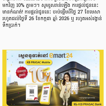
មកវិញ 10% ភ្លាមៗ។ សូមរួសរាន់ឡើង ការផ្តល់ជូននេះ
មានកំណត់! ការផ្ដល់ជូននេះ ចាប់ផ្ដើមពីថ្ងៃ 27 ខែមេសា
រហូតដល់ថ្ងៃទី 26 ខែកក្កដា ឆ្នាំ 2026 ឬ រហូតអស់រង្វាន់
ទឹកប្រាក់។