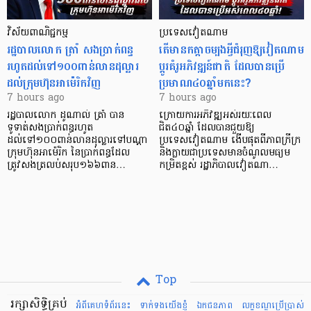
វិស័យ​ពាណិជ្ជកម្ម
ប្រទេសវៀតណាម
រដ្ឋបាលលោក ត្រាំ សងប្រាក់ពន្ធ
តើមានកត្តាចម្បងអ្វីជំរុញឱ្យវៀតណាម
រហូតដល់ទៅ១០០ពាន់លានដុល្លារ
ប្តូរគំរូអភិវឌ្ឍន៍ជាតិ ដែលបានប្រើ
ដល់ក្រុមហ៊ុនអាម៉េរិកវិញ
ប្រមាណ៤០ឆ្នាំមកនេះ?
7 hours ago
7 hours ago
រដ្ឋបាលលោក ដូណាល់ ត្រាំ បាន​
ក្រោយការអភិវឌ្ឍអស់រយៈពេល
ទូទាត់សងប្រាក់ពន្ធរហូត
ជិត៤០ឆ្នាំ ដែលបានជួយឱ្យ​
ដល់ទៅ១០០ពាន់លានដុល្លារទៅបណ្ដា
ប្រទេសវៀតណាម ងើប​ផុតពីភាពក្រីក្រ
ក្រុមហ៊ុនអាម៉េរិក នៃប្រាក់ពន្ធដែល
និងក្លាយជាប្រទេសមានចំណូលមធ្យម
ត្រូវសងត្រលប់សរុប១៦៦ពាន…
កម្រិតខ្ពស់ រដ្ឋាភិបាលវៀតណា…
Top
រក្សាសិទ្ធិគ្រប់
អំពីគេហទំព័រនេះ
ទាក់ទងយើងខ្ញំ
ឯកជនភាព
លក្ខខណ្ឌ​ប្រើ​ប្រាស់