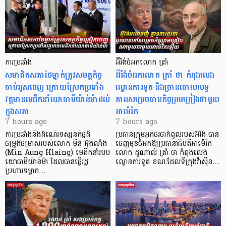
ការប្រឆាំង
អ៊ីរ៉ង់ចំអកលោក ត្រាំ
សមាជិកសភាថៃម្នាក់ត្រូវសមត្ថកិច្ច
អ៊ីរ៉ង់ចំអកលោក ត្រាំ ថា កំពុងលេង
ចាប់អូសចេញ ក្រោយស្រែកប្រឆាំង
ល្ខោនការទូត និងច្រានចោលលទ្ធ
វត្តមានមេដឹកនាំយោធាមីយ៉ាន់ម៉ាដល់
ភាពសម្រេចបានកិច្ចព្រមព្រៀងជាមួយ
ក្នុងសភា
អាម៉េរិក
7 hours ago
7 hours ago
ការប្រឆាំងនឹងដំណើរទស្សនកិច្ចដ៏
ប្រធានក្រុមអ្នកចរចាកំពូលរបស់អ៊ីរ៉ង់ បាន
ចម្រូងចម្រាសរបស់លោក មីន អ៊ុងលាំង
ចេញមុខចំអកឱ្យប្រធានាធិបតីអាម៉េរិក
(Min Aung Hlaing) មេដឹកនាំរបប
លោក ដូណាល់ ត្រាំ ថា កំពុងលេង
យោធាមីយ៉ាន់ម៉ា ដែលបានធ្វើរដ្ឋ
ល្ខោនការទូត ខណៈដែលទីក្រុងវ៉ាស៊ីន…
ប្រហារទម្លាក…