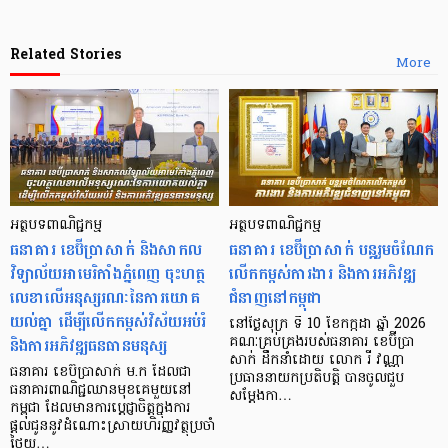
Related Stories
More
អត្ថបទពាណិជ្ជកម្ម
អត្ថបទពាណិជ្ជកម្ម
ធនាគារ ខេប៊ីប្រាសាក់ និងសាកល
ធនាគារ ខេប៊ីប្រាសាក់ បន្តរួមចំណែក
វិទ្យាល័យអាមេរិកាំងភ្នំពេញ ចុះហត្ថ
លើកកម្ពស់ការងារ និងការអភិវឌ្ឍ
លេខាលើអនុស្សរណៈនៃការយោគ
ជំនាញនៅកម្ពុជា
យល់គ្នា ដើម្បីលើកកម្ពស់វិស័យអប់រំ
នៅថ្ងៃសុក្រ ទី 10 ខែកក្កដា ឆ្នាំ 2026
និងការអភិវឌ្ឍធនធានមនុស្ស
គណៈគ្រប់គ្រងរបស់ធនាគារ ខេប៊ីប្រា
សាក់ ដឹកនាំដោយ លោក រី វណ្ណា
ធនាគារ ខេប៊ីប្រាសាក់ ម.ក ដែលជា
ប្រធាននាយកប្រតិបត្តិ បានចូលជួប
ធនាគារពាណិជ្ជឈានមុខគេមួយនៅ
សម្តែងកា…
កម្ពុជា ដែលមានការប្តេជ្ញាចិត្តក្នុងការ
ផ្តល់ជូននូវដំណោះស្រាយហិរញ្ញវត្ថុប្រចាំ
ថ្ងៃយ…