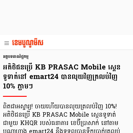
អត្ថបទពាណិជ្ជកម្ម
អតិថិជនប្រើ KB PRASAC Mobile ស្កេន
ទូទាត់នៅ emart24 បានលុយវិញត្រលប់វិញ
10% ភ្លាមៗ
ពិតជាអស្ចារ្យ! ចាយហើយបានលុយត្រលប់វិញ 10%!
អតិថិជនប្រើ KB PRASAC Mobile ស្កេនទូទាត់
ជាមួយ KHQR របស់ធនាគារ ខេប៊ីប្រាសាក់ នៅតាម
បណ្ដាហាង emart24 នឹងទទួលបានទឹកប្រាក់ត្រលប់