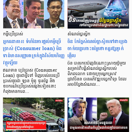
កម្ចីប្រើប្រាស់​
សំណល់ប្លាស្ទិក
អ្នកធនាគារ៖ ទំហំនៃការផ្ដល់កម្ចីប្រើ
ចិន កែច្នៃសំណល់ប្លាស្ទិកទៅជាប្រេង
ប្រាស់ (Consumer loan) មិន
ចាក់យន្តហោះតម្លៃថោកគួរឱ្យភ្ញាក់
ទាន់មានសញ្ញាអាក្រក់ក្នុងវិស័យហិរញ្ញ
ផ្អើល
វត្ថុឡើយ
ចិន​ បានរកឃើញដំណោះស្រាយថ្មីមួយ
សម្រាប់វិបត្តិសំណល់ប្លាស្ទិករបស់
ឥណទាន ប្រើប្រាស់ (Consumer
ពិភពលោក​ ដោយក្រុមអ្នកស្រាវ
Loan) ដូចជាខ្ចីទៅ ទិញរបស់របរប្រើ
ជ្រាវចិនន បានអភិវឌ្ឍបច្ចេកវិទ្យា ដែល
ប្រាស់ដូចជា ឡាន ម៉ូតូ ទូរស័ព្ទ និង
អាចបំប្លែងសំណល…
ឧបករណ៍ប្រើប្រាស់ផ្សេងទៀតនោះ
កំពុងមានការព…