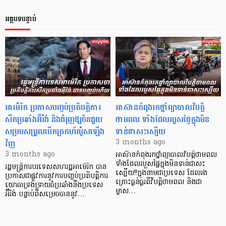
អត្ថបទបន្ទាប់
អាម៉េរិក ប្រកាសបញ្ចប់ប្រតិបត្តិការ
​អាស៊ានកំពុងរកថ្នាំព្យាបាលវិបត្តិ
សឹកប្រឆាំងអ៊ីរ៉ង់ និងជំរុញឱ្យចិនជួយ
ថាមពល ទាំងដែលរបួសផ្ទៃក្នុងមិន
សម្របសម្រួលបើកច្រកហ័រម៉ូសឡើង
ទាន់ជាសះស្បើយ
វិញ
3 months ago
3 months ago
អាស៊ានកំពុងរកថ្នាំព្យាបាលវិបត្តិថាមពល
ទាំងដែលរបួសផ្ទៃក្នុងមិនទាន់ជាសះ
រដ្ឋមន្ត្រីការបរទេសសហរដ្ឋអាម៉េរិក បាន
ស្បើយ!!ក្នុងនាមជាប្រទេស ដែលរង
ប្រកាសជាផ្លូវការនូវការបញ្ចប់ប្រតិបត្តិការ
គ្រោះធ្ងន់ធ្ងរពីវិបត្តិថាមពល និងជា
យោធាទ្រង់ទ្រាយធំប្រឆាំងនឹងប្រទេស
ម្ចាស…
អ៊ីរ៉ង់ បន្ទាប់ពីសម្រេចបាននូវ…