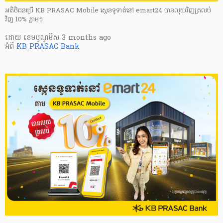
អតិថិជនប្រើ KB PRASAC Mobile ស្កេនទូទាត់នៅ emart24 បានលុយវិញត្រលប់
វិញ 10% ភ្លាមៗ
ដោយ
​ ខេមបូណូមីស
3 months ago
អំពី
KB PRASAC Bank