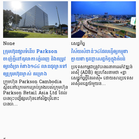
None
សេដ្ឋកិច្ច​
ក្រុមហ៊ុនផ្សារទំនើប Parkson
វិស័យ​សំខាន់ៗ​៤​ដែល​ធ្វើ​ឲ្យ​កម្ពុជា​
ចាញ់ក្ដីនៅតុលាការភ្នំពេញ និងតម្រូវ
ក្លាយ​ជា​កូន​ខ្លា​សេដ្ឋកិច្ច​ក្នុង​តំបន់
ឲ្យបង់ប្រាក់ជាង១៤៤ លានដុល្លារទៅ
ប្រទេស​កម្ពុជា​ត្រូវ​បាន​ធនាគារ​អភិវឌ្ឍន៍​
ឲ្យក្រុមហ៊ុនម្ចាស់ គម្រោង
អាស៊ី (ADB) ឲ្យ​រហ័ស​នាមថា «ខ្លា​
សេដ្ឋកិច្ច​ថ្មី​នៃ​អាស៊ី» ដោយសារ​ប្រទេស​
ក្រុមហ៊ុន Parkson Cambodia
អាស៊ី​អាគ្នេយ៍​មួយ​ន…
ស្ថិតនៅក្រោមការគ្រប់គ្រងរបស់ក្រុមហ៊ុន
Parkson Retail Asia Ltd ដែល
បានចុះបញ្ចីផ្សារហ៊ុននៅសិង្ហបុរីនោះ
បានចា…