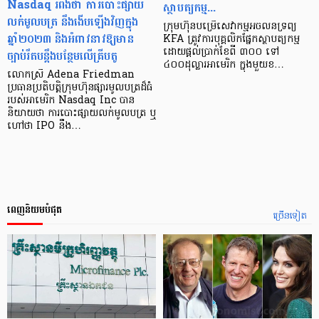
Nasdaq រំពឹងថា ការបោះផ្សាយ
ស្ថាបត្យកម្ម...
លក់មូលបត្រ នឹងងើបឡើងវិញក្នុង
ក្រុមហ៊ុន​បម្រើ​សេវា​កម្ម​អចលនទ្រព្យ​
ឆ្នាំ២០២៣ និងអំពាវនាវឱ្យមាន
KFA ត្រូវការ​បុគ្គលិក​ផ្នែក​ស្ថាបត្យកម្ម
ដោយ​ផ្ដល់​ប្រាក់​ខែ​ពី ៣០០ ទៅ
ច្បាប់រឹតបន្តឹងបន្ថែមលើគ្រីបតូ
៤០០ដុល្លារ​អាមេរិក ក្នុង​មួយ​ខ…
លោកស្រី Adena Friedman
ប្រធានប្រតិបត្តិក្រុមហ៊ុនផ្សារមូលបត្រដ៏ធំ
របស់អាមេរិក Nasdaq Inc បាន
និយាយថា ការបោះផ្សាយលក់មូលបត្រ ឬ
ហៅថា IPO នឹង…
ពេញនិយមបំផុត
ច្រើនទៀត