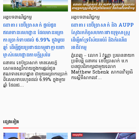
អត្ថបទពាណិជ្ជកម្ម
អត្ថបទពាណិជ្ជកម្ម
ធនាគារ ខេប៊ីប្រាសាក់ ផ្ដល់ជូន
ធនាគារ ខេប៊ីប្រាសាក់ និង AUPP
ឥណទានគេហដ្ឋាន ដែលមានអត្រា
ស្វែងរកកិច្ចសហការជាយុទ្ធសាស្ត្រ
ការប្រាក់ទាបដល់ 6.99% ក្នុងមួយ
ដើម្បីគាំទ្រវិស័យអប់រំ និងកំណើន
ឆ្នាំ ដើម្បីជួយប្រជាជនកម្ពុជាក្លាយជា
អាជីវកម្ម
ម្ចាស់គេហដ្ឋានតាមក្តីស្រមៃ
ភ្នំពេញ – លោក រី វណ្ណា ប្រធាននាយក
ប្រតិបត្តិ ធនាគារ ខេប៊ីប្រាសាក់ ម.ក
ធនាគារ ខេប៊ីប្រាសាក់ មានសេចក្តី
បានជួបពិភាក្សាជាមួយលោក
សោមនស្សរីករាយក្នុងការផ្ដល់ជូន
Matthew Schenk សាកលវិទ្យាធិ
ឥណទានគេហដ្ឋាន ជាមួយអត្រាការប្រាក់
ការស្តីទីសាកលវ…
ពិសេសទាបរហូតដល់ 6.99% ក្នុងមួយ
ឆ្នាំ ដែលជ…
ផ្សេងទៀត