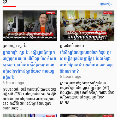
ថ្មីៗ
ច្រើនទៀត
អ្នកឧកញ៉ា សួរ វីរៈ
ប្រលងចប់បាក់ឌុប
អ្នកឧកញ៉ា សួរ វីរៈ ស្នើឱ្យបង្កើតច្រក
តើសិស្សដែលប្រលងចប់បាក់ឌុប គួរ
ចេញចូលតែមួយ ដើម្បីលុបបំបាត់ភាព
ចាប់រៀនមុខជំនាញអ្វីខ្លះ ដែលកំពុង
ស្មុគស្មាញលើការស្នើសុំបតភ្ជាប់ចរន្ត
មានទីផ្សារការងារខ្ពស់នាពេលបច្ចុប្បន្ន
អគ្គិសនីទៅកាន់ស្ថានីយសាករថយន្ត
និងអនាគត?
អគ្គិសនី
6 hours ago
6 hours ago
ស្របពេលនៅក្នុងយុគសម័យដែល
បច្ចេកវិទ្យា និងបញ្ញាសិប្បនិម្មិត (AI)
ស្របពេលដែលនិន្នាការប្រើប្រាស់រថយន្ត
កំពុងផ្លាស់ប្តូរមុខមាត់នៃទីផ្សារការងារយ៉ាង
អគ្គិសនី (EV) នៅកម្ពុជាកំពុងហក់ឡើង
រហ័សសញ្ញាបត្រតែមួយមុខ លែង
យ៉ាងគំហុកនៅមួយរយៈពេលចុងក្រោយ
គ្រប់គ្រ…
នេះ ការវិនិយោគលើស្ថានីយបញ្ចូល
ថាមពលអគ្គ…