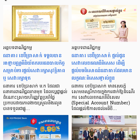
អត្ថបទពាណិជ្ជកម្ម
អត្ថបទពាណិជ្ជកម្ម
ធនាគារ ខេប៊ីប្រាសាក់ ទទួលបាន
ធនាគារ ខេប៊ីប្រាសាក់ ផ្ដល់ជូន
អាជ្ញាបណ្ណពីនិយ័តករបរធនបាលកិច្ច
សេវាលេខគណនីពិសេស ដើម្បី
សម្រាប់ការផ្តល់សេវារក្សាសុវត្ថិភាព
ផ្តល់បទពិសោធន៍ធនាគារដែលមាន
ឬ សេវារក្សាទុក
លក្ខណៈពិសេសផ្ទាល់ខ្លួន
ធនាគារ ខេប៊ីប្រាសាក់ ម.ក ដែលជា
ធនាគារ ខេប៊ីប្រាសាក់ មានសេចក្តី
ធនាគារពាណិជ្ជឈានមុខ ដែលប្ដេជ្ញាផ្តល់
សោមនស្សរីករាយក្នុងការដាក់ឱ្យដំណើរ
ដំណោះស្រាយហិរញ្ញវត្ថុប្រចាំថ្ងៃ
ការ សេវាលេខគណនីពិសេស
ប្រកបដោយភាពងាយស្រួលនិងរលូន
(Special Account Number)
បានទទួលជាផ្លូ…
ដែលផ្តល់ឱកាសដល់អតិថិ…