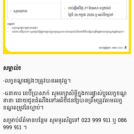
សម្គាល់៖
-លក្ខខណ្ឌផ្សេងៗត្រូវបានអនុវត្ត។
-ធនាគារ ខេប៊ីប្រាសាក់ សូមរក្សាសិទ្ធិក្នុងការផ្លាស់ប្ដូរលក្ខខណ្ឌ
នានា ដោយជូនដំណឹងទៅអតិថិជនឱ្យបានត្រឹមត្រូវតាមលក្ខ
ខណ្ឌតម្រូវនៃច្បាប់។
សម្រាប់ព័ត៌មានបន្ថែម សូមទូរស័ព្ទទៅ 023 999 911 ឬ 086
999 911 ។