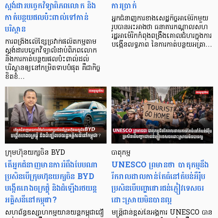
ស្តង់ដារបច្ចេកវិទ្យាពិភពលោក និង
ការប្រាក់
កាត់បន្ថយផលប៉ះពាល់ទៅកាន់
អ្នកជំនាញការខាងសេដ្ឋកិច្ចអាម៉េរិកមួយ
បរិស្ថាន
រូបបានអះអាងថា ធនាគារកណ្តាលសហ
រដ្ឋអាម៉េរិកកំពុងពង្រឹងគោលជំហរក្នុងការ
ការពង្រឹងលើខ្សែច្រវាក់ផលិតកម្មតាម
បង្កើនលទ្ធភាព នៃការកាត់បន្ថយអត្រា…
ស្តង់ដារបច្ចេកវិទ្យាលំដាប់ពិភពលោក
និងការកាត់បន្ថយផលប៉ះពាល់ដល់
បរិស្ថានឲ្យនៅកម្រិតទាបបំផុត គឺជាកិច្ច
ខិតខំ…
ក្រុមហ៊ុនយក្សចិន BYD
បាតុកម្ម
តើអ្នកជំនាញមានការរំពឹងបែបណា
UNESCO ព្រមានថា បាតុកម្មនឹង
ប្រសិនបើក្រុមហ៊ុនយក្សចិន BYD
រីករាលដាលកាន់តែធំនៅតំបន់អឺរ៉ុប
បង្កើតរោងចក្រផ្គុំ និងដំឡើងរថយន្ត
ប្រសិនបើបញ្ហាជោរជន់ភ្ញៀវទេសចរ
អគ្គិសនីនៅកម្ពុជា?
ដោះស្រាយមិនបានល្អ
សហព័ន្ធឧស្សាហកម្មយានយន្តកម្ពុជាជឿ
មន្ត្រីជាន់ខ្ពស់នៃអង្គការ UNESCO បាន