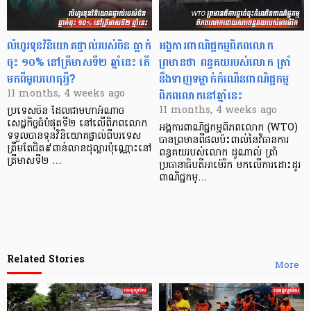
លំហូរទុនវិនិយោគផ្ទាល់របស់ចិន ធ្លាក់
អង្គការពាណិជ្ជកម្មពិភពលោក
ចុះ ១០% នៅត្រីមាសទី២ ឆ្នាំនេះ តើ
ព្រមានថា ពន្ធគយរបស់លោក ត្រាំ
មកពីមូលហេតុអ្វី?
នឹងទាញទម្លាក់កំណើនពាណិជ្ជកម្ម
ពិភពលោកនៅឆ្នាំនេះ
11 months, 4 weeks ago
11 months, 4 weeks ago
ប្រទេសចិន ដែលជាមហាអំណាច
សេដ្ឋកិច្ចធំបំផុតទី២ នៅលើពិភពលោក
អង្គការពាណិជ្ជកម្មពិភពលោក (WTO)
ទទួលបានទុនវិនិយោគផ្ទាល់ពីបរទេស
បានព្រមានពីផលប៉ះពាល់នៃវិធានការ
ត្រឹមតែជិត៩ពាន់លានដុល្លារប៉ុណ្ណោះនៅ
ពន្ធគយរបស់លោក ដូណាល់ ត្រាំ
ត្រីមាសទី២ …
ប្រធានាធិបតីអាម៉េរិក មកលើការដោះដូរ
ពាណិជ្ជកម្…
Related Stories
More