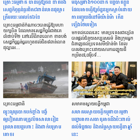
គ្រោះធម្មជាតិ បានធ្វើឱ្យចិន ខាតបង់
មនុស្សជាង១០០នាក់ បន្តបាត់ខ្លួន
សេដ្ឋកិច្ចធ្ងន់ធ្ងរជិត៨ពាន់លានដុល្លារ
ដែលអាចធ្វើឱ្យចំនួនអ្នកស្លាប់ដោយ
ត្រឹមរយៈពេលតែ៦ខែ
ការរញ្ជួយដីនៅមីយ៉ាន់ម៉ា កើន
ឡើងថែមទៀត
គ្រោះធម្មជាតិកំណាចៗបានធ្វើឱ្យមហា
យក្សចិន ដែលមានសេដ្ឋកិច្ចធំជាងគេ
មកទល់ពេលនេះ មានប្រទេសជាច្រើន
លំដាប់ទី២ នៅលើពិភពលោក ខាតបង់
បានផ្តល់ជំនួយសប្បុរសធម៌ និងក្រុមអ្នក
សេដ្ឋកិច្ចធ្ងន់ធ្ងររហូតដល់ជិត៨ពាន់លាន
ជំនាញដល់ប្រទេសមីយ៉ាន់ម៉ា ដែល
ដុល្លារអ…
បានរងគ្រោះដោយសារការរញ្ជួយដី
កម្រិត៧,៧រ៉ិចទ័…
គ្រោះធម្មជាតិ
សមាគមស្វាយចន្ទីកម្ពុជា
ព្យុះណូរុបោកបក់ខ្លាំង បង្ខំ
សមាគមស្វាយចន្ទីកម្ពុជាបារម្ភថា
ឲ្យវៀតណាមត្រូវបិទសាលារៀន
បញ្ហាអាកាសធាតុអាចនឹងប៉ះពាល់
ព្រលានយន្តហោះ និងដាក់បម្រាម
ដល់ទិន្នផល និងតម្លៃស្វាយចន្ទីនាឆ្នាំ
គោចរ
នេះ