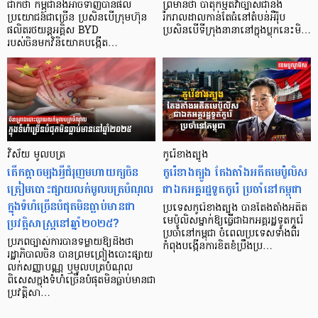
ជាក់ថា កម្ពុជានឹងអាចទាញបានផល
ព្រមានថា បាតុកម្មតវ៉ាច្បាស់ជានឹង
ប្រយោជន៍ជាច្រើន ប្រសិនបើក្រុមហ៊ុន
រីករាលដាលកាន់តែធំនៅតំបន់អឺរ៉ុប
ផលិតរថយន្តអគ្គិស BYD
ប្រសិនបើទីក្រុងនានានៅក្នុងប្លុកនេះមិ…
របស់ចិនមកវិនិយោគបង្កើត…
វិស័យ មូលបត្រ
កូរ៉េខាងត្បូង
តើកត្តាចម្បងអ្វីជំរុញមហាយក្សចិន
កូរ៉េខាងត្បូង តែងតាំងអតីតមេប៉ូលិស
ត្រៀមបោះផ្សាយលក់មូលបត្របំណុល
ជាឯកអគ្គរដ្ឋទូតកូរ៉េ ប្រចាំនៅកម្ពុជា
ក្នុងទំហំច្រើនបំផុតមិនធ្លាប់មានជា
ប្រទេសកូរ៉េខាងត្បូង បានតែងតាំងអតីត
ប្រវត្តិសាស្ត្រនៅឆ្នាំ២០២៥?
មេប៉ូលិសម្នាក់ឱ្យធ្វើជាឯកអគ្គរដ្ឋទូតកូរ៉េ
ប្រចាំនៅកម្ពុជា ចំពេលប្រទេសទាំងពីរ
ប្រភពច្បាស់ការបានទម្លាយឱ្យដឹងថា
កំពុងបង្កើនការខិតខំប្រឹងប្រ…
រដ្ឋាភិបាលចិន បានព្រមព្រៀងបោះផ្សាយ
លក់សញ្ញាបណ្ណ ឬមូលបត្របំណុល
ពិសេសក្នុងទំហំច្រើនបំផុតមិនធ្លាប់មានជា
ប្រវត្តិសា…