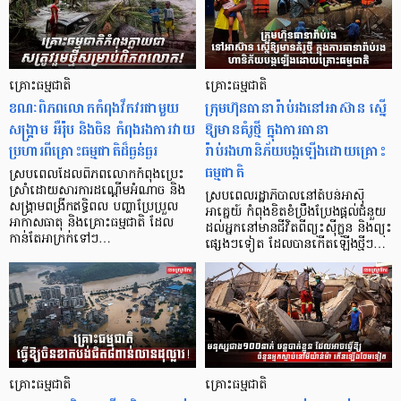
គ្រោះធម្មជាតិ
គ្រោះធម្មជាតិ
ខណៈពិភពលោកកំពុងវឹកវរជាមួយ
ក្រុមហ៊ុនធានារ៉ាប់រងនៅអាស៊ាន ស្នើ
សង្គ្រាម ​អឺរ៉ុប និងចិន កំពុងរងការវាយ
ឱ្យមានគំរូថ្មី ក្នុងការធានា
ប្រហារពីគ្រោះធម្មជាតិដ៏ធ្ងន់ធ្ងរ
រ៉ាប់រងហានិភ័យបង្កឡើងដោយគ្រោះ
ធម្មជាតិ
ស្របពេលដែលពិភពលោកកំពុងប្រេះ
ស្រាំដោយសារការដណ្តើមអំណាច និង
ស្របពេលរដ្ឋាភិបាលនៅតំបន់អាស៊ី
សង្គ្រាមពង្រីកឥទ្ធិពល បញ្ហាប្រែប្រួល
អាគ្នេយ៍ កំពុងខិតខំប្រឹងប្រែងផ្តល់ជំនួយ
អាកាសធាតុ និងគ្រោះធម្មជាតិ ដែល
ដល់អ្នកនៅមានជីវិតពីព្យុះស៊ីក្លូន និងព្យុះ
កាន់តែអាក្រក់ទៅៗ…
ផ្សេងៗទៀត ដែលបានកើតឡើងថ្មីៗ…
គ្រោះធម្មជាតិ
គ្រោះធម្មជាតិ