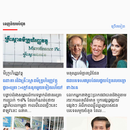
ពេញនិយមបំផុត
ច្រើនទៀត
មីក្រូ​ហិរញ្ញវត្ថុ
មនុស្ស​ធម៌​គ្មាន​ព្រំដែន
ធនាគារ​និង​គ្រឹះស្ថាន​មីក្រូ​ហិរញ្ញវត្ថុ​
ជន​បរទេស​៣​រូប​ដែល​ជួយ​ខ្មែរ​លេច​ធ្លោ​
ជួប«គ្រោះ»ក្តៅ​គគុក​មួយ​ទៀត​ហើយ!
ជាង​គេ
បន្ទាប់​ពី​រង​សម្ពាធ​​ពី​ការ​ទម្លាក់​ពិដាន​អត្រា​
លោកអ្នក​នាង​ខ្លះ​ប្រាកដ​ជា​បាន​​ដឹង​ឮ​តាម​
ការ​ប្រាក់ ១៨​% ដែល​កំណត់​ដោយ​
រយៈ​ការ​អាន​ព័ត៌មាន ឬ​ការ​ផ្សព្វផ្សាយ​
រដ្ឋាភិបាល​កម្ពុជា កាល​ពី​ពេល​ថ្មីៗ​នេះ
ផ្សេងៗ អំពី​ភាព​ល្បីល្បាញ​របស់​ជន​
ឥឡូវ​នេះ ធនាគ…
បរទេស​មួយ​ចំនួន ដែល…