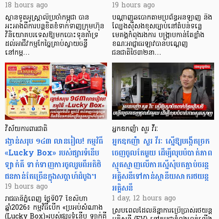
18 hours ago
19 hours ago
ស្ថានទូតអូស្ត្រាលីប្រចាំកម្ពុជា បាន
បណ្តាញឆបោកតាមប្រព័ន្ធអនឡាញ និង
អះអាងពីការបន្តខិតខំទាក់ទាញក្រុមហ៊ុន
ល្បែងស៊ីសងខុសច្បាប់នៅតំបន់ទន្លេ
វិនិយោគបរទេសឱ្យមកបោះទុនគាំទ្រ
មេគង្គកំពុងរងការ បង្ក្រាប​កាន់តែខ្លាំង
ដល់អាជីវកម្មកែច្នៃគ្រាប់ស្វាយចន្ទី
ខណៈអាជ្ញាធរឡាវបានបណ្តេញ
នៅកម្ព…
ជនជាតិថៃ៣២នា…
វិស័យការពារជាតិ
អ្នកឧកញ៉ា សួរ វីរៈ
រង្វាន់សរុប ១៤៣ លានរៀល! កម្មវិធី
អ្នកឧកញ៉ា សួរ វីរៈ ស្នើឱ្យបង្កើតច្រក
«Lucky Box» របស់ផ្សារទំនើប
ចេញចូលតែមួយ ដើម្បីលុបបំបាត់ភាព
ឡាក់គី ទាក់ទាញការចូលរួមពីអតិថិ
ស្មុគស្មាញលើការស្នើសុំបតភ្ជាប់ចរន្ត
ជនកាន់តែច្រើនក្នុងសប្តាហ៍ដំបូង។
អគ្គិសនីទៅកាន់ស្ថានីយសាករថយន្ត
អគ្គិសនី
19 hours ago
1 day, 12 hours ago
រាជធានីភ្នំពេញ ថ្ងៃទី07 ខែសីហា
ឆ្នាំ2026៖ កម្មវិធីបើក «ប្រអប់សំណាង
ស្របពេលដែលនិន្នាការប្រើប្រាស់រថយន្ត
(Lucky Box)»របស់ផ្សារទំនើប ឡាក់គី