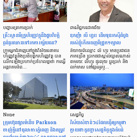
បញ្ហា​អត្រា​ការប្រាក់
ពាណិជ្ជករជោគជ័យ
គ្រឹះស្ថាន​មីក្រូ​ហិរញ្ញវត្ថុ​នឹង​ជួប​វិបត្តិ​
ឧកញ៉ា លី ហួរ៖ ដើមទុនរកស៊ីដំបូង
ធ្ងន់ធ្ងរ​ឈាន​ទៅ​រក​ការ​ក្ស័យធន?
របស់ខ្ញុំកើតចេញពីជ្រូក១ក្បាល
ក្រុម​អ្នក​ជំនាញ​នៅ​ក្នុង​វិស័យ​ធនាគារ
និយាយ​ពី​ឈ្មោះ លី ហួរ មាន​ប្រជាជន​
ហិរញ្ញវត្ថុ​និង​ប្រតិបត្តិករ​ហិរញ្ញ​វត្ថុ បាន​​
ភាគ​ច្រើន ប្រាកដ​ជា​ស្គាល់​ច្បាស់​ណាស់
លើក​ឡើង​ប្រហាក់​ប្រហែល​គ្នា​ថា ការ​ធ្វើ​
តាមរយៈ លីហួរ ដូរ​លុយ ប្តូរ​បា្រក់ និង​
អន្តរាគមន៍​ព…
លក់​មាស នៅ​ផ្សារ​អូរ​ឫ…
None
សេដ្ឋកិច្ច​
ក្រុមហ៊ុនផ្សារទំនើប Parkson
វិស័យ​សំខាន់ៗ​៤​ដែល​ធ្វើ​ឲ្យ​កម្ពុជា​
ចាញ់ក្ដីនៅតុលាការភ្នំពេញ និងតម្រូវ
ក្លាយ​ជា​កូន​ខ្លា​សេដ្ឋកិច្ច​ក្នុង​តំបន់