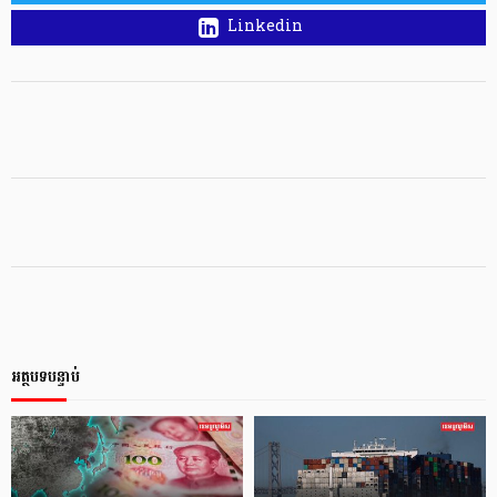
Linkedin
អត្ថបទបន្ទាប់