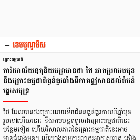
គ្រោះធម្មជាតិ
ការិយាល័យឧតុនិយមព្រមានថា ថៃ អាចប្រឈមមុខ
នឹងគ្រោះធម្មជាតិធ្ងន់ធ្ងរតាំងពីភាគឦសានដល់តំបន់
ឆ្នេរសមុទ្រ
ថៃ ដែលបានរងគ្រោះដោយទឹកជំនន់ធ្ងន់ធ្ងរកាលពីឆ្នាំមុន
រួចទៅហើយនោះ នឹងអាចបន្តទទួលរងគ្រោះធម្មជាតិនេះ
បន្ថែមទៀត ហើយវិសាលភាពនៃគ្រោះធម្មជាតិនេះអាច
មានធំជាងមុន។ បើយោងតាមការព្យាករអាកាសធាតុ ភ្លៀង