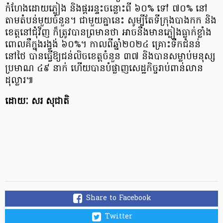
កំហែងដោយភ្លៀង និងផ្គររន្ទះចន្លោះពី ៦០% ទៅ ៧០% នៅ
តាមតំបន់មួយចំនួន។ ជាមួយគ្នានេះ សូម្បីតែទីក្រុងបាងកក និង
ខេត្តនៅជុំវិញ ក៏ត្រូវបានព្រមានថា អាចនឹងមានភ្លៀងធ្លាក់ខ្លាំង
ពោលគឺក្នុងរង្វង់ ៦០%។ កាលពីឆ្នាំ២០២៤ គ្រោះទឹកជំនន់
នៅថៃ បានធ្វើឱ្យជន់លិចខេត្តចំនួន ៣៧ និងបានសម្លាប់មនុស្ស
ប្រមាណ ៤៩ នាក់ ហើយបានបំផ្លាញសេដ្ឋកិច្ចរាប់ពាន់លាន
ដុល្លារ៕
ដោយៈ សរ សុជាតិ
Share to Facebook
Twitter