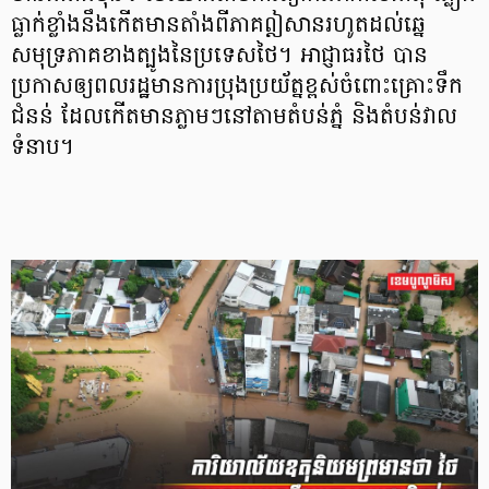
ធ្លាក់ខ្លាំងនឹងកើតមានតាំងពីភាគឦសានរហូតដល់ឆ្នេ
សមុទ្រភាគខាងត្បូងនៃប្រទេសថៃ។ អាជ្ញាធរថៃ បាន
ប្រកាសឲ្យពលរដ្ឋមានការប្រុងប្រយ័ត្នខ្ពស់ចំពោះគ្រោះទឹក
ជំនន់ ដែលកើតមានភ្លាមៗនៅតាមតំបន់ភ្នំ និងតំបន់វាល
ទំនាប។