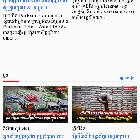
ឲ្យបង់ប្រាក់ជាង១៤៤ លានដុល្លារទៅ
ប្រទេស​កម្ពុជា​ត្រូវ​បាន​ធនាគារ​អភិវឌ្ឍន៍​
ឲ្យក្រុមហ៊ុនម្ចាស់ គម្រោង
អាស៊ី (ADB) ឲ្យ​រហ័ស​នាមថា «ខ្លា​
សេដ្ឋកិច្ច​ថ្មី​នៃ​អាស៊ី» ដោយសារ​ប្រទេស​
ក្រុមហ៊ុន Parkson Cambodia
អាស៊ី​អាគ្នេយ៍​មួយ​ន…
ស្ថិតនៅក្រោមការគ្រប់គ្រងរបស់ក្រុមហ៊ុន
Parkson Retail Asia Ltd ដែល
បានចុះបញ្ចីផ្សារហ៊ុននៅសិង្ហបុរីនោះ
បានចា…
ថ្មីៗ
ច្រើនទៀត
វិស័យស្រូវ អង្ករ
ហ្វីលីពីន
អ្នកនាំចេញអង្ករថៃ ត្អូញត្អែរថា ការ
ហ្វីលីពីននឹងបន្តនាំចូលអង្ករក្រោយ