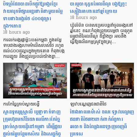
បិទព្រំដែនបានបើកផ្លូវឱ្យអង្ករខ្មែរ
បារម្ភបាតុភូតអែលនីណូ បង្កឱ្យខ្វះ
វាយលុកទីផ្សារអន្តរជាតិជាមួយតម្លៃ
ស្បៀងអាហារនៅឆ្នាំក្រោយ
ទាបជាងអង្ករថៃ ៤០០ដុល្លារ
18 hours ago
ក្នុង១តោន
ហ្វីលីពីន បាន​សម្រេចបន្តនាំចូលអង្ករនៅ
ឆ្នាំនេះ ខណៈកំពុងព្រួយបារម្ភថា បាតុភូត
18 hours ago
ធម្មជាតិអែលនីណូ ដ៏ខ្លាំងក្លា​ អាចនឹង
ការលក់អង្ករផ្កាម្លិះរបស់កម្ពុជា ក្នុងតម្លៃ
ធ្វើឱ្យផលិតកម្មស្រូវក្នុងស្រុ…
ទាបជាងអង្ករហមម៉ាលិសរបស់ថៃ រហូត
ដល់៤០០ដុល្លារក្នុងមួយតោន កំពុងបង្ក
ការរញ្ជួយ និងជ្រួលច្របល់យ៉ាងខ្លា…
ការកែច្នៃគ្រាប់ស្វាយចន្ទី
ឡាវបណ្តេញជនជាតិថៃ
ស្ថានទូតអូស្ត្រាលី ប្តេជ្ញាទាក់ទាញ
ថៃរងភាពអាម៉ាស់ ខណៈឡាវបណ្តេញ
ក្រុមហ៊ុនមក​វិនិយោគលើការកែច្នៃ
ជនជាតិថៃ៣២នាក់ពាក់ព័ន្ធការ
គ្រាប់ស្វាយចន្ទីនៅកម្ពុជា ដើម្បីជួយ
ឆបោក និងល្បែងអនឡាញចេញពី
ផ្តល់តម្លៃបន្ថែមកសិករ និងសេដ្ឋកិច្ច
ប្រទេស