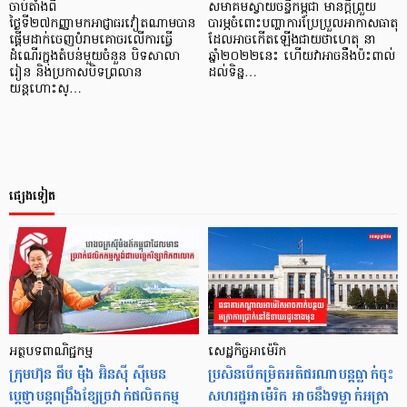
ចាប់តាំងពី
សមាគមស្វាយចន្ទីកម្ពុជា មានក្ដីព្រួយ
ថ្ងៃទី២៧កញ្ញាមកអាជ្ញាធរវៀតណាមបាន
បារម្ភចំពោះបញ្ហាការប្រែប្រួលអាកាសធាតុ
ផ្តើមដាក់ចេញបំរាមគោចរលើការធ្វើ
ដែលអាចកើតឡើងជាយថាហេតុ នា
ដំណើរក្នុងតំបន់មួយចំនួន បិទសាលា
ឆ្នាំ២០២២នេះ ហើយវាអាចនឹងប៉ះពាល់
រៀន និងប្រកាសបិទព្រលាន
ដល់ទិន្ន…
យន្តហោះស្…
ផ្សេងទៀត
អត្ថបទពាណិជ្ជកម្ម
សេដ្ឋកិច្ចអាម៉េរិក
ក្រុមហ៊ុន ជីប ម៉ុង អ៊ិនស៊ី ស៊ីមេន
ប្រសិនបើកម្រិតអតិផរណាបន្តធ្លាក់ចុះ
ប្តេជ្ញាបន្ដពង្រឹងខ្សែច្រវាក់ផលិតកម្ម
សហរដ្ឋអាម៉េរិក អាចនឹងទម្លាក់អត្រា