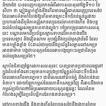
និយមថៃ បានចេញការព្រមានអំពីអាកាសធាតុនៅថ្ងៃទី១០ ខែ
សីហា ថា ភ្លៀងធ្លាក់ខ្លាំងនឹងកើតមានស្ទើរពាសពេញប្រទេសថៃ
ដែលអាចគំរាមកំហែងឱ្យកើតមានគ្រោះទឹកជំនន់ធ្ងន់ធ្ងរវាយ
ប្រហារតាំងពីភូមិភាគឦសានរហូតដល់ភាគខាងកើត និងបន្ត
ដល់តំបន់ឆ្នេរសមុទ្រភាគខាងត្បូង។ បម្រែបម្រួលអាកាសធាតុ
នេះ បណ្តាលមកពីប្រព័ន្ធសម្ពាធទាបលើភាគខាងជើង
ប្រទេសឡាវ និងវៀតណាម គួបផ្សំនឹងខ្យល់មូសុងនិរតី ដែល
មានកម្លាំងខ្លាំង ប៉ះពាល់ជាមួយនឹងប្រព័ន្ធវិសម្ពាធ​នៅសមុទ្រ
អានដាម៉ាន បង្កជាបាតុភូតដែលអាចបង្កគ្រោះធម្មជាតិរហូត
ដល់ឈូងសមុទ្រថៃ។
ស្ថាប័នជំនាញផ្នែកអាកាសធាតុនេះ បានព្រមានប្រជាពលរដ្ឋនៅ
ក្នុងតំបន់ទាំងនោះឲ្យមានការប្រុងប្រយ័ត្នខ្ពស់ចំពោះទឹកជំនន់
ដែលអាចកើតមានភ្លាមៗ ជាពិសេសនៅតំបន់ភ្នំ និងតំបន់វាល
ទំនាប។ ដោយឡែកកម្ពស់នៃរលកទឹកសមុទ្រវិញ គឺអាចនឹងមាន
កម្ពស់ប្រហែល២ម៉ែត្រអមដោយបាតុភូតផ្គររន្ទះ ដែលគំរាម
កំហែងសូម្បីតែប្រតិបត្តិការនៃកងនាវាសមុទ្រ។
នៅភាគខាងជើង និងខាងកើតនៃប្រទេសថៃនឹងរងការគំរាម