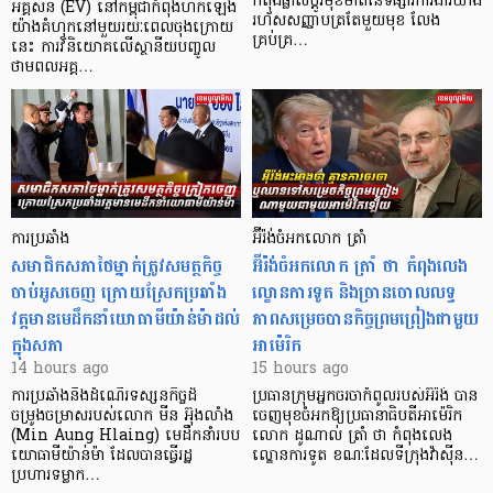
កំពុងផ្លាស់ប្តូរមុខមាត់នៃទីផ្សារការងារយ៉ាង
អគ្គិសនី (EV) នៅកម្ពុជាកំពុងហក់ឡើង
រហ័សសញ្ញាបត្រតែមួយមុខ លែង
យ៉ាងគំហុកនៅមួយរយៈពេលចុងក្រោយ
គ្រប់គ្រ…
នេះ ការវិនិយោគលើស្ថានីយបញ្ចូល
ថាមពលអគ្គ…
ការប្រឆាំង
អ៊ីរ៉ង់ចំអកលោក ត្រាំ
សមាជិកសភាថៃម្នាក់ត្រូវសមត្ថកិច្ច
អ៊ីរ៉ង់ចំអកលោក ត្រាំ ថា កំពុងលេង
ចាប់អូសចេញ ក្រោយស្រែកប្រឆាំង
ល្ខោនការទូត និងច្រានចោលលទ្ធ
វត្តមានមេដឹកនាំយោធាមីយ៉ាន់ម៉ាដល់
ភាពសម្រេចបានកិច្ចព្រមព្រៀងជាមួយ
ក្នុងសភា
អាម៉េរិក
14 hours ago
15 hours ago
ការប្រឆាំងនឹងដំណើរទស្សនកិច្ចដ៏
ប្រធានក្រុមអ្នកចរចាកំពូលរបស់អ៊ីរ៉ង់ បាន
ចម្រូងចម្រាសរបស់លោក មីន អ៊ុងលាំង
ចេញមុខចំអកឱ្យប្រធានាធិបតីអាម៉េរិក
(Min Aung Hlaing) មេដឹកនាំរបប
លោក ដូណាល់ ត្រាំ ថា កំពុងលេង
យោធាមីយ៉ាន់ម៉ា ដែលបានធ្វើរដ្ឋ
ល្ខោនការទូត ខណៈដែលទីក្រុងវ៉ាស៊ីន…
ប្រហារទម្លាក…