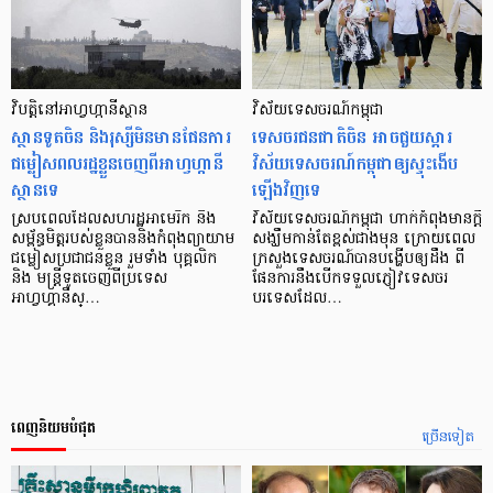
វិបត្តិនៅអាហ្វហ្កានីស្ថាន
វិស័យទេសចរណ៍កម្ពុជា
ស្ថានទូតចិន និងរុស្សីមិនមានផែនការ
ទេសចរជនជាតិចិន អាចជួយស្ដារ
ជម្លៀសពលរដ្ឋខ្លួនចេញពីអាហ្វហ្កានី
វិស័យទេសចរណ៍កម្ពុជាឲ្យស្ទុះងើប
ស្ថានទេ
ឡើងវិញទេ
ស្របពេលដែលសហរដ្ឋអាមេរិក និង
វិស័យទេសចរណ៍កម្ពុជា ហាក់កំពុងមានក្ដី
សម្ព័ន្ធមិត្តរបស់ខ្លួនបាននិងកំពុងព្យាយាម
សង្ឃឹមកាន់តែខ្ពស់ជាងមុន ក្រោយពេល
ជម្លៀសប្រជាជនខ្លួន រួមទាំង បុគ្គលិក
ក្រសួងទេសចរណ៍បានបង្ហើបឲ្យដឹង ពី
និង មន្ត្រីទូតចេញពីប្រទេស
ផែនការនឹងបើកទទួលភ្ញៀវទេសចរ
អាហ្វហ្គានីស្…
បរទេសដែល…
ពេញនិយមបំផុត
ច្រើនទៀត