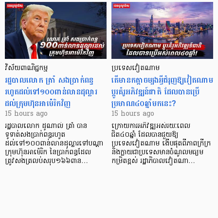
វិស័យ​ពាណិជ្ជកម្ម
ប្រទេសវៀតណាម
រដ្ឋបាលលោក ត្រាំ សងប្រាក់ពន្ធ
តើមានកត្តាចម្បងអ្វីជំរុញឱ្យវៀតណាម
រហូតដល់ទៅ១០០ពាន់លានដុល្លារ
ប្តូរគំរូអភិវឌ្ឍន៍ជាតិ ដែលបានប្រើ
ដល់ក្រុមហ៊ុនអាម៉េរិកវិញ
ប្រមាណ៤០ឆ្នាំមកនេះ?
15 hours ago
15 hours ago
រដ្ឋបាលលោក ដូណាល់ ត្រាំ បាន​
ក្រោយការអភិវឌ្ឍអស់រយៈពេល
ទូទាត់សងប្រាក់ពន្ធរហូត
ជិត៤០ឆ្នាំ ដែលបានជួយឱ្យ​
ដល់ទៅ១០០ពាន់លានដុល្លារទៅបណ្ដា
ប្រទេសវៀតណាម ងើប​ផុតពីភាពក្រីក្រ
ក្រុមហ៊ុនអាម៉េរិក នៃប្រាក់ពន្ធដែល
និងក្លាយជាប្រទេសមានចំណូលមធ្យម
ត្រូវសងត្រលប់សរុប១៦៦ពាន…
កម្រិតខ្ពស់ រដ្ឋាភិបាលវៀតណា…