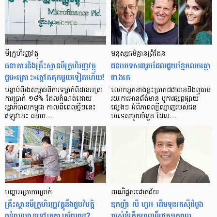
មីក្រូ​ហិរញ្ញវត្ថុ
មនុស្ស​ធម៌​គ្មាន​ព្រំដែន
ធនាគារ​និង​គ្រឹះស្ថាន​មីក្រូ​ហិរញ្ញវត្ថុ​
ជន​បរទេស​៣​រូប​ដែល​ជួយ​ខ្មែរ​លេច​ធ្លោ​
ជួប«គ្រោះ»ក្តៅ​គគុក​មួយ​ទៀត​ហើយ!
ជាង​គេ
បន្ទាប់​ពី​រង​សម្ពាធ​​ពី​ការ​ទម្លាក់​ពិដាន​អត្រា​
លោកអ្នក​នាង​ខ្លះ​ប្រាកដ​ជា​បាន​​ដឹង​ឮ​តាម​
ការ​ប្រាក់ ១៨​% ដែល​កំណត់​ដោយ​
រយៈ​ការ​អាន​ព័ត៌មាន ឬ​ការ​ផ្សព្វផ្សាយ​
រដ្ឋាភិបាល​កម្ពុជា កាល​ពី​ពេល​ថ្មីៗ​នេះ
ផ្សេងៗ អំពី​ភាព​ល្បីល្បាញ​របស់​ជន​
ឥឡូវ​នេះ ធនាគ…
បរទេស​មួយ​ចំនួន ដែល…
បញ្ហា​អត្រា​ការប្រាក់
ពាណិជ្ជករជោគជ័យ
គ្រឹះស្ថាន​មីក្រូ​ហិរញ្ញវត្ថុ​នឹង​ជួប​វិបត្តិ​
ឧកញ៉ា លី ហួរ៖ ដើមទុនរកស៊ីដំបូង
ធ្ងន់ធ្ងរ​ឈាន​ទៅ​រក​ការ​ក្ស័យធន?
របស់ខ្ញុំកើតចេញពីជ្រូក១ក្បាល