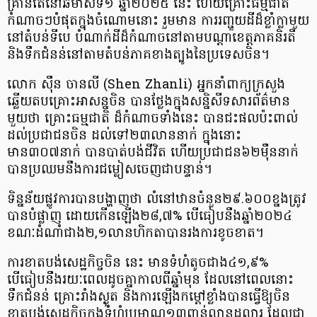
គ្រាន់តែនៅឆមាសទី១ ឆ្នាំ២០២៥ នេះ ហើយគ្រោះធម្មជាតិ
កំណាចៗបំផុតក្នុងចំណោមនោះ រួមមាន​ ការរញ្ជួយដីដ៏ខ្លាំក្លាមួយ
នៅតំបន់ទីបេ បំណាក់ដីដ៏កំណាចនៅតាមបណ្ដាខេត្តភាគនិរតី
និងទឹកជំនន់នៅតាមតំបន់ភាគខាងត្បូងនៃប្រទេសចិន។
លោក ស៊ឹន ចានលី (Shen Zhanli) អ្នកនាំពាក្យក្រសួង
ឆ្លើយតបគ្រោះអាសន្នចិន បានថ្លែងក្នុងសន្និសីទសារព័ត៌មាន
មួយថា គ្រោះធម្មជាតិ ដ៏កំណាចទាំងនេះ បានជះផលប៉ះពាល់
ដល់ប្រជាជនចិន ដល់ទៅ២៣លាននាក់ ក្នុងនោះ
មាន៣០៧នាក់ បានបាត់បង់ជីវិត ហើយប្រជាជន៦២ម៉ឺននាក់
បានប្រឈមនឹងការជម្លៀសចេញជាបន្ទាន់។
ទិន្នន័យផ្លូវការបានបង្ហាញថា លំនៅឋានចំនួន២៩.៦០០ខ្នងត្រូវ
បានបំផ្លាញ ដោយកើនឡើង២៨,៧% បើធៀបនឹងឆ្នាំ២០២៤
ខណៈដំណាំជាង២,១លានហិកតាបានរងការខូចខាត។
ការខាតបង់សេដ្ឋកិច្ចចិន នេះ មានទំហំតូចជាង៤១,៩%
បើធៀបនឹងរយៈពេលដូចគ្នាកាលពីឆ្នាំមុន ដែលនៅពេលនោះ
ទឹកជំនន់ គ្រោះរាំងស្ងួត និងការឡើងកម្តៅខ្លាំងបានធ្វើឱ្យចិន
ខាតបង់សេដ្ឋកិច្ចក្នុងទំហំប្រមាណ១៣ពាន់លានដុល្លារ ដែលជា