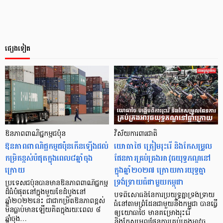
ផ្សេងទៀត
ឱនភាពពាណិជ្ជកម្មជប៉ុន
វិស័យការពារជាតិ
ឱនភាពពាណិជ្ជកម្មជប៉ុនកើនឡើងដល់
យោធាថៃ ត្រៀមរុះរើ និងកែសម្រួល
កម្រិតខ្ពស់បំផុតក្នុងពេល៨ឆ្នាំចុង
ផែនការគ្រប់គ្រងអាវុធយុទ្ធភណ្ឌនៅ
ក្រោយ
ក្នុងឆ្នាំ២០២៧ ក្រោយការយុទ្ធគ្នា
ទ្រង់ទ្រាយធំជាមួយកម្ពុជា
ប្រទេសជប៉ុនបានមានឱនភាពពាណិជ្ជកម្ម
ដ៏ធំបំផុតនៅក្នុងមួយខែដំបូងនៅ
បទពិសោធន៍នៃការប្រយុទ្ធគ្នាទ្រង់ទ្រាយ
ឆ្នាំ២០២២នេះ ជាជាកម្រិតឱនភាពខ្ពស់
ធំនៅតាមព្រំដែនជាមួយនឹងកម្ពុជា បានធ្វើ
មិនធ្លាប់មានឡើយគិតក្នុងរយៈពេល ៨
ឲ្យយោធាថៃ មានគម្រោងរុះរើ
ឆ្នាំចុង…
និងកែសម្រួលផែនការគ្រប់គ្រងអាវុធ