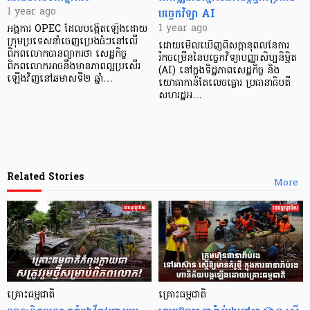
បច្ចេកវិទ្យា AI
1 year ago
1 year ago
អង្គការ OPEC ដែលបង្កើតឡើងដោយ
ក្រុមប្រទេសនាំចេញប្រេងធំៗនៅលើ
ដោយមើលឃើញពីសក្តានុពលនៃការ
ពិភពលោកបានព្យាករថា សេដ្ឋកិច្ច
រីកចម្រើននៃបច្ចេកវិទ្យាបញ្ញាសិប្បនិម្មិត
ពិភពលោកអាចនឹងមានភាពល្អប្រសើរ
(AI) នៅក្នុងទិដ្ឋភាពសេដ្ឋកិច្ច និង
ឡើងវិញនៅឆមាសទី២ ឆ្នាំ…
យោធាកាន់តែលេចធ្លោរ ប្រធានាធិបតី
សហរដ្ឋអ…
Related Stories
More
គ្រោះធម្មជាតិ
គ្រោះធម្មជាតិ