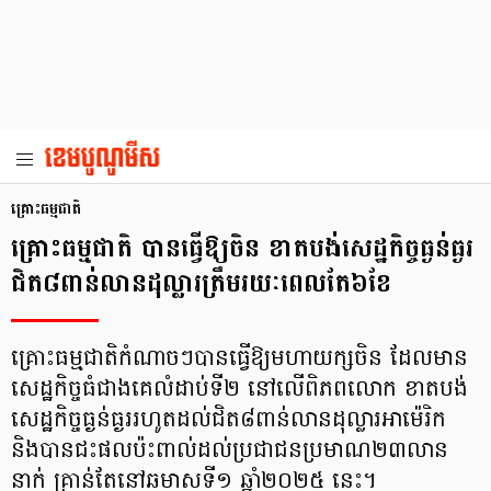
គ្រោះធម្មជាតិ
គ្រោះធម្មជាតិ បានធ្វើឱ្យចិន ខាតបង់សេដ្ឋកិច្ចធ្ងន់ធ្ងរ
ជិត៨ពាន់លានដុល្លារត្រឹមរយៈពេលតែ៦ខែ
គ្រោះធម្មជាតិកំណាចៗបានធ្វើឱ្យមហាយក្សចិន ដែលមាន
សេដ្ឋកិច្ចធំជាងគេលំដាប់ទី២ នៅលើពិភពលោក ខាតបង់
សេដ្ឋកិច្ចធ្ងន់ធ្ងររហូតដល់ជិត៨ពាន់លានដុល្លារអាម៉េរិក
និងបានជះផលប៉ះពាល់ដល់ប្រជាជនប្រមាណ២៣លាន
នាក់ គ្រាន់តែនៅឆមាសទី១ ឆ្នាំ២០២៥ នេះ។