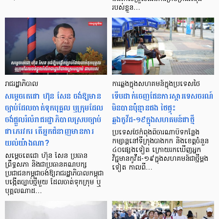
របស់ខ្លួន…
រាជរដ្ឋាភិបាល
ការឆ្លងក្នុងសហគមន៍​ក្នុងប្រទេសថៃ
សម្តេចតេជោ ហ៊ុន សែន ចង់ឱ្យមាន
ទើបដាក់ចេញផែនការស្តារទេសចរណ៍
ច្បាប់ដែលចាត់ទុកបុគ្គល ឬក្រុមដែល
មិនបានប៉ុន្មានផង ថៃផ្ទុះ
ចង់ផ្តួលរំលំរាជរដ្ឋាភិបាលស្របច្បាប់
ឆ្លងកូវីដ-១៩ក្នុងសហគមន៍ជាថ្មី
ជាភេរវករ តើអ្នកជំនាញមានការ
ប្រទេសថៃកំពុងពិចារណាបិទកន្លែង
យល់យ៉ាងណា?
កម្សាន្តនៅទីក្រុងបាងកក និងខេត្តចំនួន
៤០ផ្សេងទៀត ក្រោយរកឃើញអ្នក
សម្តេចតេជោ ហ៊ុន សែន ប្រធាន
វិជ្ជមានកូវីដ-១៩ក្នុងសហគមន៍ជាថ្មីម្តង
ព្រឹទ្ធសភា និងជាប្រធានគណបក្ស
ទៀត កាលពី…
ប្រជាជនកម្ពុជាចង់ឱ្យរាជរដ្ឋាភិបាលកម្ពុជា
បង្កើតច្បាប់ថ្មីមួយ ដែលចាត់ទុកក្រុម ឬ
បុគ្គលណាដ…