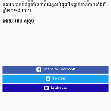
តួលេខខាតបង់ប្រចាំឆមាសដ៏ខ្ពស់បំផុតមិនធ្លាប់មានចាប់តាំងពី
ឆ្នាំ២០១៩ មក៕
ដោយ: តែម សុខុម
Share to Facebook
Twitter
Linkedin