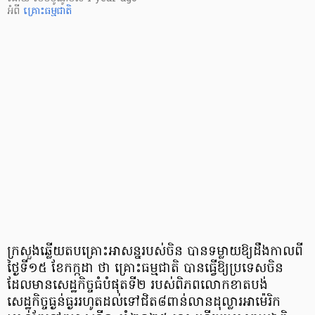
អំពី
គ្រោះធម្មជាតិ
ក្រសួងឆ្លើយតបគ្រោះអាសន្នរបស់​ចិន បានទម្លាយឱ្យដឹងកាលពី
ថ្ងៃទី១៥ ខែកក្កដា ថា គ្រោះធម្មជាតិ បានធ្វើឱ្យប្រទេសចិន
ដែលមានសេដ្ឋកិច្ចធំបំផុតទី២ របស់ពិភពលោកខាតបង់
សេដ្ឋកិច្ចធ្ងន់ធ្ងររហូតដល់ទៅជិត៨ពាន់លានដុល្លារអាម៉េរិក