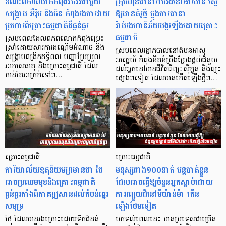
ខណៈពិភពលោកកំពុងវឹកវរជាមួយ
ក្រុមហ៊ុនធានារ៉ាប់រងនៅអាស៊ាន ស្នើ
សង្គ្រាម ​អឺរ៉ុប និងចិន កំពុងរងការវាយ
ឱ្យមានគំរូថ្មី ក្នុងការធានា
ប្រហារពីគ្រោះធម្មជាតិដ៏ធ្ងន់ធ្ងរ
រ៉ាប់រងហានិភ័យបង្កឡើងដោយគ្រោះ
ធម្មជាតិ
ស្របពេលដែលពិភពលោកកំពុងប្រេះ
ស្រាំដោយសារការដណ្តើមអំណាច និង
ស្របពេលរដ្ឋាភិបាលនៅតំបន់អាស៊ី
សង្គ្រាមពង្រីកឥទ្ធិពល បញ្ហាប្រែប្រួល
អាគ្នេយ៍ កំពុងខិតខំប្រឹងប្រែងផ្តល់ជំនួយ
អាកាសធាតុ និងគ្រោះធម្មជាតិ ដែល
ដល់អ្នកនៅមានជីវិតពីព្យុះស៊ីក្លូន និងព្យុះ
កាន់តែអាក្រក់ទៅៗ…
ផ្សេងៗទៀត ដែលបានកើតឡើងថ្មីៗ…
គ្រោះធម្មជាតិ
គ្រោះធម្មជាតិ
ការិយាល័យឧតុនិយមព្រមានថា ថៃ
មនុស្សជាង១០០នាក់ បន្តបាត់ខ្លួន
អាចប្រឈមមុខនឹងគ្រោះធម្មជាតិ
ដែលអាចធ្វើឱ្យចំនួនអ្នកស្លាប់ដោយ
ធ្ងន់ធ្ងរតាំងពីភាគឦសានដល់តំបន់ឆ្នេរ
ការរញ្ជួយដីនៅមីយ៉ាន់ម៉ា កើន
សមុទ្រ
ឡើងថែមទៀត
ថៃ ដែលបានរងគ្រោះដោយទឹកជំនន់
មកទល់ពេលនេះ មានប្រទេសជាច្រើន