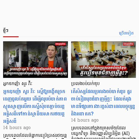
ថ្មីៗ
ច្រើនទៀត
អ្នកឧកញ៉ា សួរ វីរៈ
ប្រលងចប់បាក់ឌុប
អ្នកឧកញ៉ា សួរ វីរៈ ស្នើឱ្យបង្កើតច្រក
តើសិស្សដែលប្រលងចប់បាក់ឌុប គួរ
ចេញចូលតែមួយ ដើម្បីលុបបំបាត់ភាព
ចាប់រៀនមុខជំនាញអ្វីខ្លះ ដែលកំពុង
ស្មុគស្មាញលើការស្នើសុំបតភ្ជាប់ចរន្ត
មានទីផ្សារការងារខ្ពស់នាពេលបច្ចុប្បន្ន
អគ្គិសនីទៅកាន់ស្ថានីយសាករថយន្ត
និងអនាគត?
អគ្គិសនី
14 hours ago
14 hours ago
ស្របពេលនៅក្នុងយុគសម័យដែល
បច្ចេកវិទ្យា និងបញ្ញាសិប្បនិម្មិត (AI)
ស្របពេលដែលនិន្នាការប្រើប្រាស់រថយន្ត