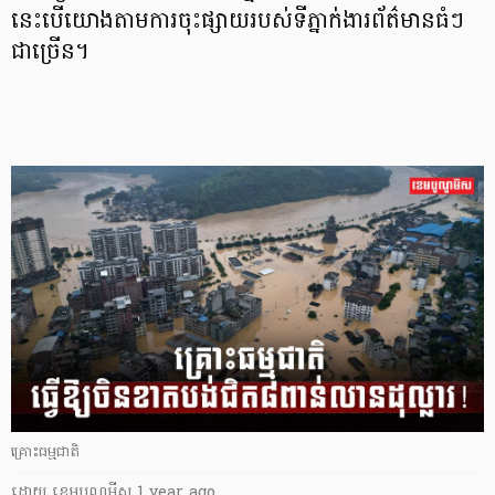
នេះបើយោងតាមការចុះផ្សាយរបស់ទីភ្នាក់ងារព័ត៌មានធំៗ
ជាច្រើន។
គ្រោះធម្មជាតិ
ដោយ
​ ខេមបូណូមីស
1 year ago