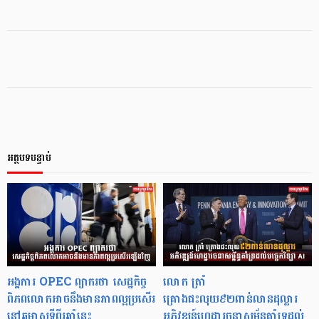
អត្ថបទបន្ទាប់
អង្គការ OPEC ព្យាករថា សេដ្ឋកិច្ច
លោក ត្រាំ
ពិភពលោកអាចនឹងមានភាពល្អប្រសើរ
គ្រោងជះលុយ៩២ពាន់លានដុល្លារ
នៅឆមាសទីពីរឆ្នាំនេះ
អភិវឌ្ឍន៍ហេដ្ឋារចនាសម្ព័ន្ធគាំទ្រដល់