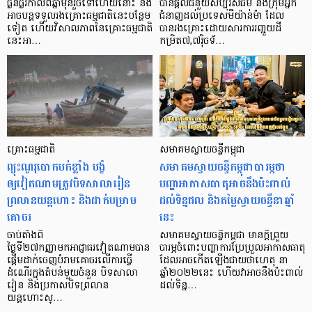
ធ្ងន់ធ្ងរកាលពីឆ្នាំមុនរួចទៅហើយនោះ នឹង
បានផ្តល់ជំនួយសប្បុរសធម៌ និងក្រុមអ្នក
អាចបន្តទទួលរងគ្រោះធម្មជាតិនេះបន្ថែម
ជំនាញដល់ប្រទេសមីយ៉ាន់ម៉ា ដែល
ទៀត ហើយវិសាលភាពនៃគ្រោះធម្មជាតិ
បានរងគ្រោះដោយសារការរញ្ជួយដី
នេះអា…
កម្រិត៧,៧រ៉ិចទ័…
គ្រោះធម្មជាតិ
សមាគមស្វាយចន្ទីកម្ពុជា
ព្យុះណូរុបោកបក់ខ្លាំង បង្ខំ
សមាគមស្វាយចន្ទីកម្ពុជាបារម្ភថា
ឲ្យវៀតណាមត្រូវបិទសាលារៀន
បញ្ហាអាកាសធាតុអាចនឹងប៉ះពាល់
ព្រលានយន្តហោះ និងដាក់បម្រាម
ដល់ទិន្នផល និងតម្លៃស្វាយចន្ទីនាឆ្នាំ
គោចរ
នេះ
ចាប់តាំងពី
សមាគមស្វាយចន្ទីកម្ពុជា មានក្ដីព្រួយ
ថ្ងៃទី២៧កញ្ញាមកអាជ្ញាធរវៀតណាមបាន
បារម្ភចំពោះបញ្ហាការប្រែប្រួលអាកាសធាតុ
ផ្តើមដាក់ចេញបំរាមគោចរលើការធ្វើ
ដែលអាចកើតឡើងជាយថាហេតុ នា
ដំណើរក្នុងតំបន់មួយចំនួន បិទសាលា
ឆ្នាំ២០២២នេះ ហើយវាអាចនឹងប៉ះពាល់
រៀន និងប្រកាសបិទព្រលាន
ដល់ទិន្ន…
យន្តហោះស្…