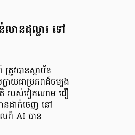
ន់លានដុល្លារ ទៅ
 ត្រូវបានស្ថាប័ន
្លាយជាប្រភពដ៏ចម្បង
ន៍ជាតិ របស់វៀតណាម ជឿ
បានដាក់ចេញ នៅ
ូលពី AI បាន