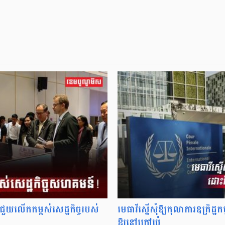
ីជួយលើកកម្ពស់សេដ្ឋកិច្ចរបស់
មេធាវីស្នើសុំឱ្យតុលាការឧក្រិដ
ឱ្យនៅក្រៅឃុំ