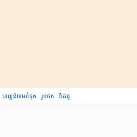
ពេញនិយមបំផុត
រូបថត
វីដេអូ