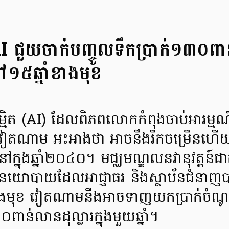
 ជួយចាក់បញ្ចូលទឹកប្រាក់១៣០ពា
្ចនៅ១៥ឆ្នាំខាងមុខ
បនិម្មិត (AI) ដែលពិភពលោកកំពុងចាប់អារម្មណ៍
វៀតណាម អះអាងថា អាចនឹងរីកចម្រើនហើយក
ិ នៅក្នុងឆ្នាំ២០៤០។ មជ្ឈមណ្ឌលនវានុវត្ត
យោបាយដែលអាជ្ញាធរ និងស្ថាប័នជំនាញ
ំខាងមុខ វៀតណាមនឹងអាចទាញយកប្រាក់ចំណ
ន់លានដុល្លារក្នុងមួយឆ្នាំ។