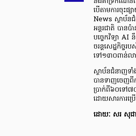
និងគាំទ្រកំណើន
បើតាមការចុះផ្
News ស្ថាប័នជ
អន្តរជាតិ បានប
បច្ចេកវិទ្យា AI 
ចរន្តសេដ្ឋកិច្
ទៅ១៣០ពាន់លានដ
ស្ថាប័នជំនាញទាំ
បានទាញចេញពីក
ប្រាក់ពី៦០ទៅ៧
ដោយសារការប្រើប្
ដោយៈ សរ សុជា