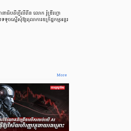
ានាធិបតីហ្វីលីពីន លោក រ៉ូឌ្រីហ្គោ
ចស្នើសុំឱ្យតុលាការឧក្រិដ្ឋកម្មអន្តរ
More