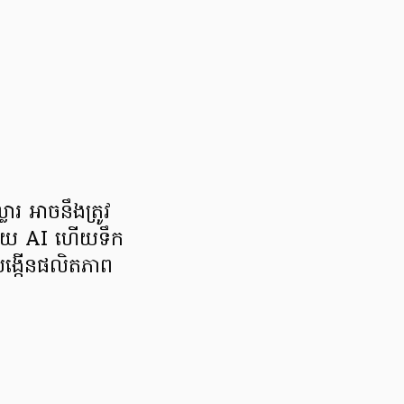
លារ អាចនឹងត្រូវ
ដោយ AI ហើយទឹក
បង្កើនផលិតភាព