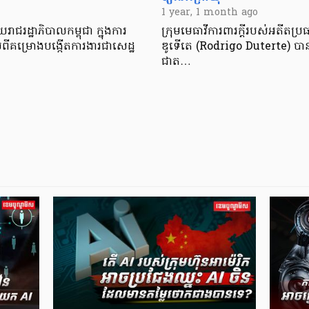
1 year, 1 month ago
ាជរដ្ឋាភិបាលកម្ពុជា ក្នុងការ
ក្រុមមេធាវីការពារក្ដីរបស់អតីតប្រធ
ពីគម្រោងបង្កើតការងារជាសេដ្ឋ
ឌូទើតេ (Rodrigo Duterte) បានទទូ
ជាត…