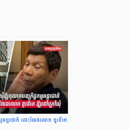
្ឋកម្មអន្តរជាតិ ដោះលែងលោក ឌូទើតេ