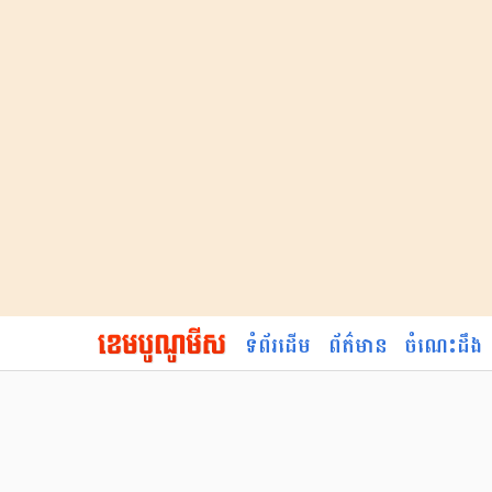
ទំព័រដើម
ព័ត៌មាន
ចំណេះដឹង