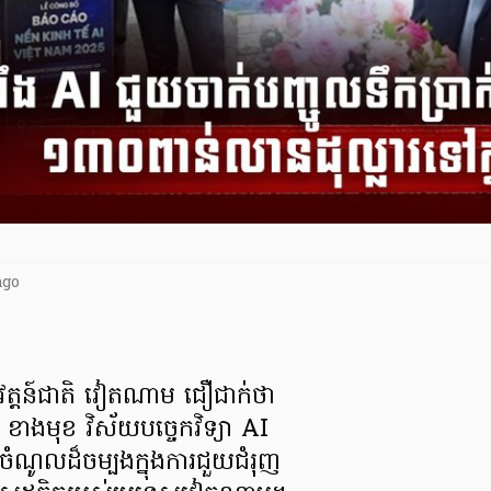
ago
វត្តន៍ជាតិ វៀតណាម ជឿជាក់ថា
 ខាងមុខ វិស័យបច្ចេកវិទ្យា AI
ចំណូលដ៏ចម្បងក្នុងការជួយជំរុញ