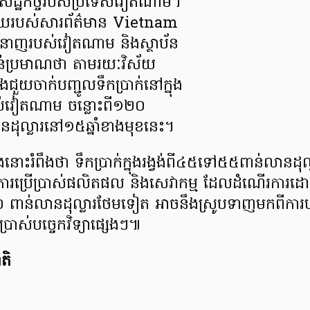
សេដ្ឋកិច្ចរបស់ប្រទេសវៀតណាម។
សាយរបស់សារព័ត៌មាន Vietnam
ំនាញរបស់វៀតណាម និងស្ថាប័ន
៉ាន់ប្រមាណថា តាមរយៈវិស័យ
នឹងជួយចាក់បញ្ជូលទឹកប្រាក់នៅក្នុង
ចរបស់វៀតណាម ចន្លោះពី១២០
ុល្លារនៅ១៥ឆ្នាំខាងមុខនេះ។
ងនោះរំពឹងថា ទឹកប្រាក់ក្នុងរង្វង់ពី៤៥ទៅ៥៥ពាន់លានដុល្
ារប្រើប្រាស់ផលិតផល និងសេវាកម្ម ដែលដំណើរការ
០ ពាន់លានដុល្លារថែមទៀត អាចនឹងស្រូបទាញមកពីការ
រាស់បច្ចេកវិទ្យាផ្សេងៗ៕
តិ