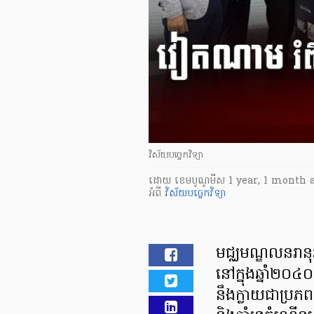
វិស័យបច្ចេកវិទ្យា
ដោយ
​ ខេមបូណូមីស
1 year, 1 month 
អំពី
វិស័យបច្ចេកវិទ្យា
មជ្ឈមណ្ឌលនរានុ
នៅក្នុងឆ្នាំ២០៤០
នឹងក្លាយជាប្រភព