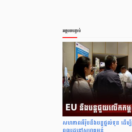
អត្ថបទបន្ទាប់
សហភាពអឺរ៉ុបនឹងបន្តផ្តល់ទុន ដើម្ប
ពលរដ្ឋនៅសហគមន៍