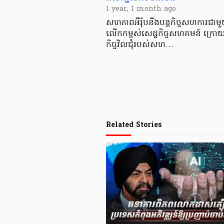
1 year, 1 month ago
សហភាពអឺរ៉ុបនឹងបន្តកិច្ចសហការជាមួយរ
លើកកម្ពស់សេដ្ឋកិច្ចសហគមន៍ ក្រោយ
កិច្ចវិលជុំរបស់សហ…
Related Stories