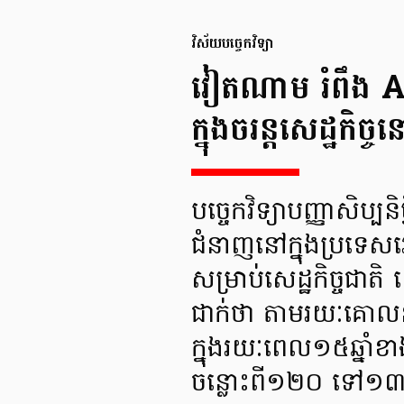
វិស័យបច្ចេកវិទ្យា
វៀតណាម រំពឹង AI
ក្នុងចរន្តសេដ្ឋកិច
បច្ចេកវិទ្យាបញ្ញាសិប្
ជំនាញនៅក្នុងប្រទេស
សម្រាប់សេដ្ឋកិច្ចជាត
ជាក់ថា តាមរយៈគោលន
ក្នុងរយៈពេល១៥ឆ្នា
ចន្លោះពី១២០ ទៅ១៣០ពា