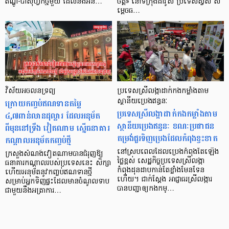
ឥណ្ឌូ-ប៉ាស៊ីហ្វិកថ្មីមួយ ដែលនឹងអន…
ចិត្ត» នៅទីក្រុងដាវ៉ូស ប្រទេសស្វីស ស
ម្តេចធ…
វិស័យអចលនទ្រព្យ
ប្រទេសស្រីលង្កាដាក់កងកម្លាំងតាម
ក្រោយកញ្ចប់ឥណទានតម្លៃ
ស្ថានីយប្រេងឥន្ធនៈ
ប្រទេសស្រីលង្កាដាក់កងកម្លាំងតាម
៤,៧ពាន់លានដុល្លារ ដែលអនុម័ត
ស្ថានីយប្រេងឥន្ធនៈ ខណៈប្រជាជន
ពីមុននៅទ្រឹង វៀតណាម ស្នើធនាគារ
តម្រង់ជួរទិញប្រេងដែលកំពុងខ្វះខាត
កណ្តាលអនុម័តកញ្ចប់ថ្មី
នៅស្របពេលដែលប្រេងកំពុងតែឡើង
ក្រសួងសំណង់វៀតណាមបានជំរុញឱ្យ
ថ្លៃខ្ពស់ សេដ្ឋកិច្ចប្រទេសស្រីលង្កា
ធនាគារកណ្តាលរបស់ប្រទេសនេះ សិក្សា
កំពុងដុនដាបកាន់តែខ្លាំងមែនទែន
ហើយអនុម័តនូវកញ្ចប់ឥណទានថ្មី
ហើយ។ ជាក់ស្ដែង អាជ្ញាធរស្រីលង្ការ
សម្រាប់អ្នកទិញផ្ទះដែលមានចំណូលទាប
បានបញ្ជាឲ្យកងកម្…
ជាមួយនឹងអត្រាការ…