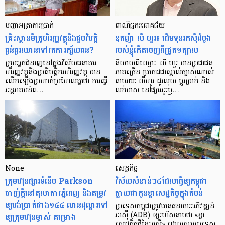
បញ្ហា​អត្រា​ការប្រាក់
ពាណិជ្ជករជោគជ័យ
គ្រឹះស្ថាន​មីក្រូ​ហិរញ្ញវត្ថុ​នឹង​ជួប​វិបត្តិ​
ឧកញ៉ា លី ហួរ៖ ដើមទុនរកស៊ីដំបូង
ធ្ងន់ធ្ងរ​ឈាន​ទៅ​រក​ការ​ក្ស័យធន?
របស់ខ្ញុំកើតចេញពីជ្រូក១ក្បាល
ក្រុម​អ្នក​ជំនាញ​នៅ​ក្នុង​វិស័យ​ធនាគារ
និយាយ​ពី​ឈ្មោះ លី ហួរ មាន​ប្រជាជន​
ហិរញ្ញវត្ថុ​និង​ប្រតិបត្តិករ​ហិរញ្ញ​វត្ថុ បាន​​
ភាគ​ច្រើន ប្រាកដ​ជា​ស្គាល់​ច្បាស់​ណាស់
លើក​ឡើង​ប្រហាក់​ប្រហែល​គ្នា​ថា ការ​ធ្វើ​
តាមរយៈ លីហួរ ដូរ​លុយ ប្តូរ​បា្រក់ និង​
អន្តរាគមន៍​ព…
លក់​មាស នៅ​ផ្សារ​អូរ​ឫ…
None
សេដ្ឋកិច្ច​
ក្រុមហ៊ុនផ្សារទំនើប Parkson
វិស័យ​សំខាន់ៗ​៤​ដែល​ធ្វើ​ឲ្យ​កម្ពុជា​
ចាញ់ក្ដីនៅតុលាការភ្នំពេញ និងតម្រូវ
ក្លាយ​ជា​កូន​ខ្លា​សេដ្ឋកិច្ច​ក្នុង​តំបន់
ឲ្យបង់ប្រាក់ជាង១៤៤ លានដុល្លារទៅ
ប្រទេស​កម្ពុជា​ត្រូវ​បាន​ធនាគារ​អភិវឌ្ឍន៍​
ឲ្យក្រុមហ៊ុនម្ចាស់ គម្រោង
អាស៊ី (ADB) ឲ្យ​រហ័ស​នាមថា «ខ្លា​
សេដ្ឋកិច្ច​ថ្មី​នៃ​អាស៊ី» ដោយសារ​ប្រទេស​