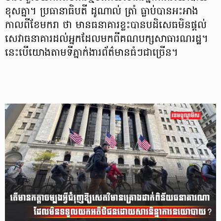
ខុសគ្នា។ ប្រធានាធិបតី ដូណាល់ ត្រាំ ធ្លាប់បានអះអាង
កាលពីខែមករា ថា មានធនាគារខ្លះបានបដិសេធមិនផ្តល់
សេវាធនាគារដល់អ្នកដែលមកពីគណបក្សសាធារណរដ្ឋ។
នេះបើយោងតាមទីភ្នាក់ងារព័ត៌មានធំៗជាច្រើន។