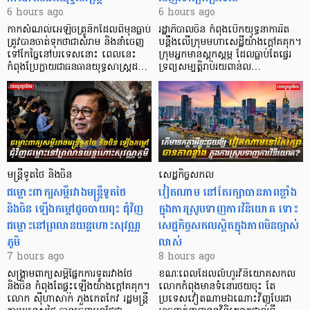
6 hours ago
6 hours ago
កាក​សំណល់​អេឡិច​ត្រូនិកដែល​ពីមុនធ្លាប់​
រដ្ឋាភិបាលចិន កំពុងបើកយុទ្ធនាការរឹត
ត្រូវបានចាត់ទុកថាជាសំរាម និងនាំចេញ
បន្តឹងលើក្រុមមហាសេដ្ឋី​យ៉ាង​ក្ដៅគគុក។
ទៅកែច្នៃនៅបរទេស​នោះ ពេលនេះ
​ក្រុមអ្នកមានស្ដុកស្ដម្ភ ដែល​ធ្លាប់​តែផ្ទេរ
កំពុងប្រែក្លាយជាធនធានយុទ្ធសាស្ត្រដ…
ទ្រព្យសម្បត្តិរាប់រយពាន់ល…
មន្ត្រីទូតថៃ និងចិន
សេដ្ឋកិច្ចសកល
ជម្លោះពាក្យសម្តីរវាងមន្ត្រីទូតថៃ
វៀតណាម នៅតែរក្សាបានភាពខ្លាំង
និងចិន ឡើងកម្ដៅដូចបាយពុះ ជុំវិញ
ក្នុងការស្រូបទាញការវិនិយោគ​ ទោះ
ជម្លោះនៅព្រលានយន្តហោះសុវណ្ណ
សេដ្ឋកិច្ចសកលស្ថិតក្នុងភាពមិនច្បាស់
ភូមិ
លាស់
7 hours ago
8 hours ago
សង្គ្រាមពាក្យសម្តីផ្នែកការទូតរវាងថៃ
ខណៈពេលដែលលំហូរវិនិយោគសកល
និងចិន កំពុងតែផ្ទុះឡើងយ៉ាងក្តៅគគុក។
លោកកំពុងមានទំនោរថយចុះ តែ
លោក ស៊ីហាសាក់ ភួងកេតកែវ រដ្ឋមន្ត្រី
ប្រទេសវៀតណាមឯណោះវិញបែរជា