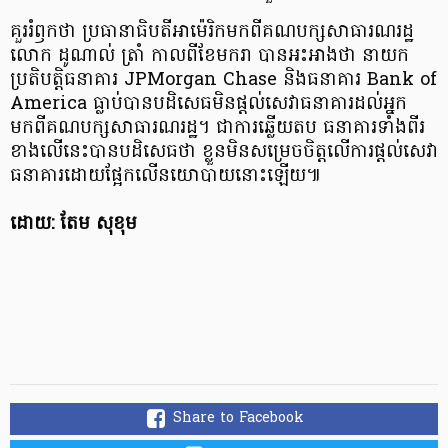
គួររំឭកថា ប្រធានាធិបតីអាម៉េរិកមកពីគណបក្សសាធារណរដ្ឋ
លោក ដូណាល់ ត្រាំ កាលពីខែមករា បានអះអាងថា នាយក
ប្រតិបត្តិធនាគារ JPMorgan Chase និងធនាគារ Bank of
America ធ្លាប់បានបដិសេធមិនផ្តល់សេវាធនាគារដល់អ្នក
មកពីគណបក្សសាធារណរដ្ឋ។ ជាការឆ្លើយតប ធនាគារទាំងពីរ
ខាងលើនេះបានបដិសេធថា ខ្លួនមិនសម្រេចចិត្តលើការផ្តល់សេវា
ធនាគារដោយផ្អែកលើនយោបាយនោះឡើយ៕
ដោយ: តែម សុខុម
Share to Facebook