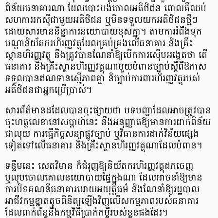
ពិន័យធនាគារណា ដែលបោះបង់ចោលអតិថិជន ពោលគឺឈប់
សហការរកស៊ីជាមួយអតិថិជន ឬមិនទទួលយកអតិថិជនថ្មីៗ
ដោយសារមាននិន្នាការនយោបាយខុសគ្នា។ តាមការរំពឹងទុក
បណ្ដានិយ័តករហិរញ្ញវត្ថុដែលគ្រប់គ្រងលើធនាគារ និងគ្រឹះ
ស្ថានហិរញ្ញវត្ថុ នឹងត្រូវបានណែនាំឱ្យបើកការស៊ើបអង្កេតថា តើ
ធនាគារ និងគ្រឹះស្ថានហិរញ្ញវត្ថុណាមួយបំពានច្បាប់ស្តីពីឱកាស
ទទួលបានឥណទានស្មើភាពគ្នា និច្បាប់ការពារហិរញ្ញវត្ថុរបស់
អតិថិជនជាអ្នកប្រើប្រាស់។
សារព័ត៌មានដដែលបានចុះផ្សាយថា បទបញ្ជាដែលអាចត្រូវបាន
ចុះហត្ថលេខានៅសប្តាហ៍នេះ នឹងអនុញ្ញាតឱ្យមានការដាក់ពិន័យ
ជាលុយ ការធ្វើកិច្ចសន្យាផ្លូវច្បាប់ ឬវិធានការដាក់វិន័យផ្សេង
ទៀតទៅលើធនាគារ និងគ្រឹះស្ថានហិរញ្ញវត្ថុណាដែលបំពាន។
ទន្ទឹមនេះ សេតវិមាន ក៏ជំរុញឱ្យនិយ័តករហិរញ្ញវត្ថុដកចេញ
ឬលុបចោលគោលនយោបាយផ្ទៃក្នុងណា ដែលអាចនាំឱ្យមាន
ការបិទគណនីធនាគារដោយអយុត្តិធម៌ និងណែនាំឱ្យរដ្ឋបាល
អាជីវកម្មខ្នាតតូចពិនិត្យឡើងវិញលើសកម្មភាពរបស់ធនាគារ
ដែលពាក់ព័ន្ធនឹងកម្មវិធីប្រាក់កម្ចីរបស់ខ្លួនផងដែរ។