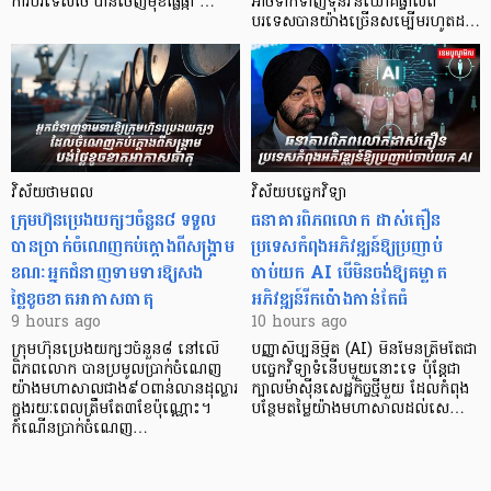
ការបរទេសថៃ បានចេញមុខផ្លែផ្កា …
អាចទាក់ទាញទុនវិនិយោគផ្ទាល់ពី
បរទេសបានយ៉ាងច្រើនសម្បើមរហូតដ…
វិស័យថាមពល
វិស័យបច្ចេកវិទ្យា
ក្រុមហ៊ុនប្រេងយក្សៗចំនួន៨ ទទួល
ធនាគារពិភពលោក ដាស់តឿន
បានប្រាក់ចំណេញកប់ក្តោងពីសង្គ្រាម
ប្រទេសកំពុងអភិវឌ្ឍន៍ឱ្យប្រញាប់
ខណៈអ្នកជំនាញទាមទារឱ្យសង
ចាប់យក AI បើមិនចង់ឱ្យគម្លាត
ថ្លៃខូចខាតអាកាសធាតុ
អភិវឌ្ឍន៍រីកប៉ោងកាន់តែធំ
9 hours ago
10 hours ago
ក្រុមហ៊ុនប្រេងយក្សៗចំនួន៨ នៅលើ
បញ្ញាសិប្បនិម្មិត (AI) មិនមែនត្រឹមតែជា
ពិភពលោក បានប្រមូលប្រាក់ចំណេញ
បច្ចេកវិទ្យាទំនើបមួយនោះទេ ប៉ុន្តែជា
យ៉ាងមហាសាលជាង៩០ពាន់លានដុល្លារ
ក្បាលម៉ាស៊ីនសេដ្ឋកិច្ចថ្មីមួយ ដែលកំពុង
ក្នុងរយៈពេលត្រឹមតែ៣ខែប៉ុណ្ណោះ។
បន្ថែមតម្លៃយ៉ាងមហាសាលដល់សេ…
កំណើនប្រាក់ចំណេញ…