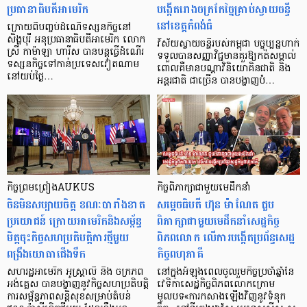
ប្រធានាធិបតីអាមេរិក
បង្កើតរោងចក្រកែច្នៃគ្រាប់ស្វាយចន្ទី
នៅខេត្តកំពង់ធំ
ក្រោយពីបញ្ចប់ដំណើទស្សនកិច្ចនៅ
សិង្ហបុរី អនុប្រធានាធិបតីអាមេរិក លោក
វិស័យស្វាយចន្ទីរបស់កម្ពុជា បច្ចុប្បន្នហាក់
ស្រី កាម៉ាឡា ហារីស បានបន្ដធ្វើដំណើរ
ទទួលបានសញ្ញាវិជ្ជមានគួរឱ្យកត់សម្គាល់
ទស្សនកិច្ចទៅកាន់ប្រទេសវៀតណាម
ពោលគឺមានបណ្តាវិនិយោគិនជាតិ និង
នៅយប់ថ្ងៃ…
អន្តរជាតិ ជាច្រើន បានបង្ហាញបំ…
កិច្ចព្រមព្រៀងAUKUS
កិច្ចពិភាក្សាជាមួយមេដឹកនាំ
ចិនមិនសប្បាយចិត្ត ខណៈបារាំងខាត
សម្តេចធិបតី ហ៊ុន ម៉ាណែត ជួប
ប្រយោជន៍ ក្រោយអាមេរិកនិងសម្ព័ន្ធ
ពិភាក្សាជាមួយមេដឹកនាំសេដ្ឋកិច្ច
មិត្តចុះកិច្ចសហប្រតិបត្តិការថ្មីមួយ
ពិភពលោក លើការបង្កើតប្រព័ន្ធសេដ្ឋ
ពង្រឹងយោធាជើងទឹក
កិច្ចពហុភាគី
សហរដ្ឋអាមេរិក អូស្ត្រាលី និង ចក្រភព
នៅក្នុងអំឡុងពេលចូលរួមកិច្ចប្រចាំឆ្នាំនៃ
អង់គ្លេស បានបង្ហាញនូវកិច្ចសហប្រតិបត្តិ
វេទិកាសេដ្ឋកិច្ចពិភពលោកក្រោម
ការសម្ព័ន្ធភាពសន្តិសុខសម្រាប់តំបន់
មូលបទ«ការកសាងឡើងវិញនូវទំនុក