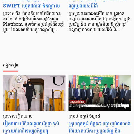
SWIFT រហូតដល់ពាក់កណ្តាល
ពន្ធប្រេងរបស់អ៊ីរ៉ង់
ប្រទេសចិន កំពុងខិតកាន់តែជិតឈាន
​ក្រសួងរតនាគារអាម៉េរិក បាន ព្រមាន
ដល់ការដាក់ឱ្យដំណើរការជាផ្លូវការនូវ
បណ្ដាធនាគារអាម៉េរិក ឱ្យ បង្កើនការប្រុង
Platform ទូទាត់តាមប្រព័ន្ធឌីជីថលថ្មី
ប្រយ័ត្ន និង តាម ឃ្លាំមើល ឱ្យស្អិតនូវ
មួយ ដែលអាចនាំមកនូវការផ្លាស់ប្តូ…
បណ្តាញលាងលុយរបស់អ៊ីរ៉ង់ ដែ…
ផ្សេងទៀត
ប្រទេសវៀតណាម
ក្រុមហ៊ុនកូរ៉េ ចំនួន៥
វៀតណាម រំពឹងលទ្ធផលផ្លែផ្កាខ្ពស់
ក្រុមហ៊ុនកូរ៉េ ចំនួន៥ បង្ហាញបំណងចង់
ក្រោយដំណើរទស្សនកិច្ចអនុ
វិនិយោគលើការប្រមូលទិញ និង