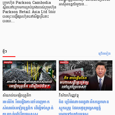
ក្រុមហ៊ុន Parkson Cambodia
អាស៊ី​អាគ្នេយ៍​មួយ​ន…
ស្ថិតនៅក្រោមការគ្រប់គ្រងរបស់ក្រុមហ៊ុន
Parkson Retail Asia Ltd ដែល
បានចុះបញ្ចីផ្សារហ៊ុននៅសិង្ហបុរីនោះ
បានចា…
ថ្មីៗ
ច្រើនទៀត
សំណល់អេឡិចត្រូនិក
វិស័យហិរញ្ញវត្ថុ
អាម៉េរិក រឹតបន្តឹងការនាំចេញកាក
ចិន ប្រើ​អំណាចពន្ធដាររឹតកអ្នកមាន
សំណល់អេឡិចត្រូនិក ដើម្បីទប់ស្កាត់
ស្ដុកស្ដម្ភ ដែលផ្ទេរទ្រព្យសម្បត្តិ
ការបាត់បង់រ៉ែយុទ្ធសាស្ត្រ
ចេញទៅក្រៅប្រទេស