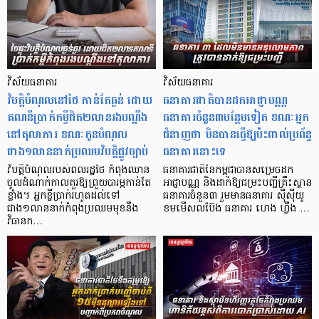
វិស័យធនាគារ
វិស័យធនាគារ
វិបត្តិបំណុល​នៅថៃ កាន់តែធ្ងន់ ដោយ
ធនាគារជាតិបានដកអាជ្ញាបណ្ណ
គណនីប្រាក់កម្ចីជិត២លានរងបណ្តឹង
ធនាគារចំនួន៣បន្ថែមទៀត ខណៈអ្នក
នៅតុលាការ ខណៈកូនបំណុល
ជំនាញថា មិនបានធ្វើឱ្យប៉ះពាល់ប្រព័ន្ធ
ជាង១លាននាក់ប្រឈមវិបត្តិផ្លូវច្បាប់
ធនាគារនោះទេ
វិបត្តិបំណុលរបស់ពលរដ្ឋថៃ កំពុងឈាន
ធនាគារជាតិនៃកម្ពុជាបានសម្រេចដក
ចូលដំណាក់កាលគួរឱ្យព្រួយបារម្ភកាន់តែ
អាជ្ញាបណ្ណ និងដាក់ឱ្យជម្រះបញ្ជីគ្រឹះស្ថាន
ខ្លាំង។ អ្នកខ្ចីប្រាក់​រហូតដល់​ទៅ
ធនាគារចំនួន៣ រួមមានធនាគារ ស៊ីស៊ីយូ
ជាង១លាននាក់កំពុងប្រឈមមុខនឹង
ខមមើសលប៊ែង ធនាគារ ហេង ហ្វឹង …
វិធានក…