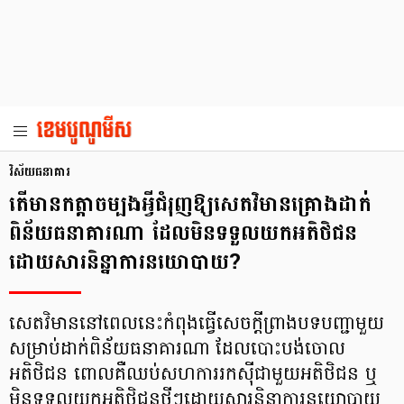
វិស័យធនាគារ
តើមានកត្តាចម្បងអ្វីជំរុញឱ្យសេតវិមានគ្រោងដាក់
ពិន័យធនាគារណា ដែលមិនទទួលយកអតិថិជន
ដោយសារនិន្នាការនយោបាយ?
សេតវិមាននៅពេលនេះកំពុងធ្វើសេចក្តីព្រាងបទបញ្ជាមួយ
សម្រាប់ដាក់ពិន័យធនាគារណា ដែលបោះបង់ចោល
អតិថិជន ពោលគឺឈប់សហការរកស៊ីជាមួយអតិថិជន ឬ
មិនទទួលយកអតិថិជនថ្មីៗដោយសារនិន្នាការនយោបាយ