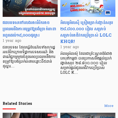
ជនបរទេសទៅលេងអាម៉េរិកអាច
អិលអូអិលស៊ី ត្រៀមប្រាក់រង្វាន់សរុប
ប្រឈមនឹងការតម្រូវឱ្យបង់ប្រាក់ធានា
២៨.៨០០.០០០ រៀល សម្រាប់
រហូតដល់១៥,០០០ដុល្លារ
សម្រាប់អាជីវករប្រើប្រាស់ LOLC
KHQR!
1 year ago
1 year ago
ជនបរទេស ដែលធ្វើដំណើរទៅសហរដ្ឋ
អាម៉េរិកក្រោមទិដ្ឋាការទេសចរណ៍ និង
អិលអូអិលស៊ី ដែលជាគ្រឹះស្ថានដ៏ធំជាង
ពាណិជ្ជកម្មមួយចំនួនអាចប្រឈមនឹងការ
គេនៅកម្ពុជា បានប្រកាសនឹងផ្ដល់ប្រាក់
តម្រូវឱ្យបង់ប្រាក់ធានាចន្លោះពី៥ពាន់
រង្វាន់សរុប ២៨.៨០០.០០០ រៀល
ដុល្លារ…
សម្រាប់ផ្ដល់ជូនអាជីវករប្រើប្រាស់
LOLC K…
Related Stories
More