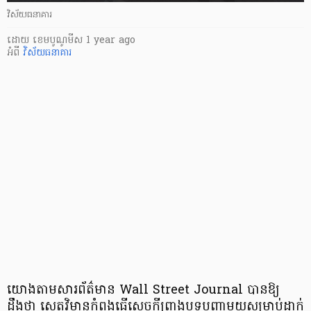
វិស័យធនាគារ
ដោយ
​ ខេមបូណូមីស
1 year ago
អំពី
វិស័យធនាគារ
យោងតាមសារព័ត៌មាន Wall Street Journal បានឱ្យ
ដឹងថា សេតវិមានកំពុងធ្វើសេចក្តីព្រាងបទបញ្ជាមួយសម្រាប់ដាក់