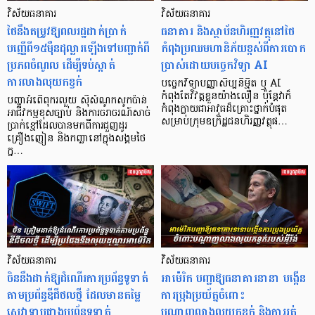
វិស័យធនាគារ
វិស័យធនាគារ
ថៃនឹងតម្រូវឱ្យពលរដ្ឋដាក់ប្រាក់
ធនាគារ និងស្ថាប័នហិរញ្ញវត្ថុនៅថៃ
បញ្ញើពី១៥ម៉ឺនដុល្លារឡើងទៅបញ្ជាក់ពី
កំពុងប្រឈមហានិភ័យខ្ពស់ពីការបោក
ប្រភពចំណូល ដើម្បីទប់ស្កាត់
ប្រាស់ដោយបច្ចេកវិទ្យា AI
ការលាងលុយកខ្វក់
បច្ចេកវិទ្យាបញ្ញាសិប្បនិម្មិត ឬ AI
កំពុងតែវិវត្តខ្លួនយ៉ាងលឿន ប៉ុន្តែវាក៏
បញ្ហាអំពើពុករលួយ ស៊ីសំណូកសូកប៉ាន់
កំពុងក្លាយជាអាវុធដ៏គ្រោះថ្នាក់បំផុត
អាជីវកម្មខុសច្បាប់ និងការចរាចរណ៍សាច់
សម្រាប់ក្រុមឧក្រិដ្ឋជនហិរញ្ញវត្ថុផ…
ប្រាក់ខ្មៅដែលបានមកពីការជួញដូរ
គ្រឿងញៀន និងកញ្ឆានៅក្នុងសង្គមថៃ
ក្ន…
វិស័យធនាគារ
វិស័យធនាគារ
ចិននឹងដាក់ឱ្យដំណើរការប្រព័ន្ធទូទាត់
អាម៉េរិក បញ្ជាឱ្យធនាគារនានា បង្កើន
តាមប្រព័ន្ធឌីជីថលថ្មី ដែលមានតម្លៃ
ការប្រុងប្រយ័ត្នចំពោះ
សេវាទាបជាងប្រព័ន្ធទូទាត់
បណ្តាញលាងលុយកខ្វក់ និងការរត់