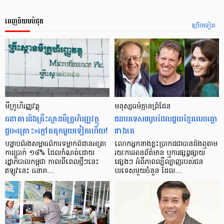
ពេញនិយមបំផុត
ច្រើនទៀត
មីក្រូ​ហិរញ្ញវត្ថុ
មនុស្ស​ធម៌​គ្មាន​ព្រំដែន
ធនាគារ​និង​គ្រឹះស្ថាន​មីក្រូ​ហិរញ្ញវត្ថុ​
ជន​បរទេស​៣​រូប​ដែល​ជួយ​ខ្មែរ​លេច​ធ្លោ​
ជួប«គ្រោះ»ក្តៅ​គគុក​មួយ​ទៀត​ហើយ!
ជាង​គេ
បន្ទាប់​ពី​រង​សម្ពាធ​​ពី​ការ​ទម្លាក់​ពិដាន​អត្រា​
លោកអ្នក​នាង​ខ្លះ​ប្រាកដ​ជា​បាន​​ដឹង​ឮ​តាម​
ការ​ប្រាក់ ១៨​% ដែល​កំណត់​ដោយ​
រយៈ​ការ​អាន​ព័ត៌មាន ឬ​ការ​ផ្សព្វផ្សាយ​
រដ្ឋាភិបាល​កម្ពុជា កាល​ពី​ពេល​ថ្មីៗ​នេះ
ផ្សេងៗ អំពី​ភាព​ល្បីល្បាញ​របស់​ជន​
ឥឡូវ​នេះ ធនាគ…
បរទេស​មួយ​ចំនួន ដែល…