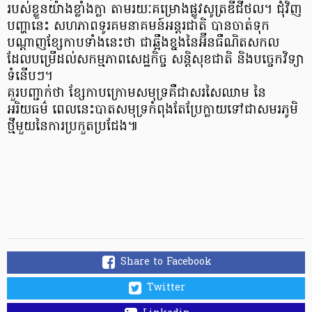
របស់ខ្លួនយ៉ាងខ្លាំងក្លា តាមរយៈគម្រោងផ្លូវសូត្រឌីជីថល។ ជុំវិញ
បញ្ហានេះ សហភាពទូរគមនាគមន៍អន្តរជាតិ បានចាត់ទុក
បណ្តាញខ្សែកាបទាំងនេះថា ជាឆ្អឹងខ្នងនៃអ៊ីនធឺណិតសកល
ដែលបម្រើដល់សកម្មភាពសេដ្ឋកិច្ច សន្តិសុខជាតិ និងបច្ចេកវិទ្យា
ទំនើបៗ។
គួរបញ្ជាក់ថា ខ្សែកាបក្រោមសមុទ្រគឺជាសរសៃឈាម នៃ
អរិយធម៌ ពេលនេះបាតសមុទ្រកំពុងតែប្រែក្លាយទៅជាសមរភូមិ
ថ្មីមួយនៃការប្រកួតប្រជែង៕
Share to Facebook
Twitter