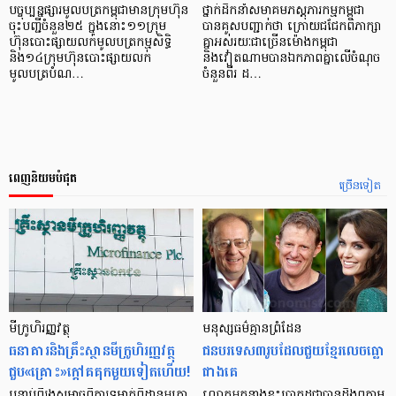
បច្ចុប្បន្នផ្សារមូលបត្រកម្ពុជាមានក្រុមហ៊ុន
ថ្នាក់ដឹកនាំសមាគមភស្តុភារកម្មកម្ពុជា
ចុះបញ្ជីចំនួន២៥ ក្នុងនោះ១១ក្រុម
បានគូសបញ្ជាក់ថា ក្រោយជជែកពិភាក្សា
ហ៊ុនបោះផ្សាយលក់មូលបត្រកម្មសិទ្ធិ
គ្នាអស់រយៈជាច្រើនម៉ោងកម្ពុជា
និង១៤ក្រុមហ៊ុនបោះផ្សាយលក់
និងវៀតណាមបានឯកភាពគ្នាលើចំណុច
មូលបត្របំណ…
ចំនួនពីរ ដ…
ពេញនិយមបំផុត
ច្រើនទៀត
មីក្រូ​ហិរញ្ញវត្ថុ
មនុស្ស​ធម៌​គ្មាន​ព្រំដែន
ធនាគារ​និង​គ្រឹះស្ថាន​មីក្រូ​ហិរញ្ញវត្ថុ​
ជន​បរទេស​៣​រូប​ដែល​ជួយ​ខ្មែរ​លេច​ធ្លោ​
ជួប«គ្រោះ»ក្តៅ​គគុក​មួយ​ទៀត​ហើយ!
ជាង​គេ
បន្ទាប់​ពី​រង​សម្ពាធ​​ពី​ការ​ទម្លាក់​ពិដាន​អត្រា​
លោកអ្នក​នាង​ខ្លះ​ប្រាកដ​ជា​បាន​​ដឹង​ឮ​តាម​