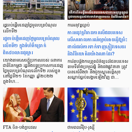
រដ្ឋចាប់ផ្ដើមដេញថ្លៃមូលបត្របំណុល
ការអនុវត្តច្បាប់
លើកទី២
ការអនុវត្តវិធានការលើជនបរទេស
រដ្ឋចាប់ផ្ដើមដេញថ្លៃមូលបត្របំណុល
លើសគោលការណ៍ច្បាប់អាចធ្វើឱ្យប៉ះ
លើកទី២ ក្នុងទំហំទឹកប្រាក់
ពាល់ដល់ការទាក់ទាញភ្ញៀវទេសចរ
ជិត៥០លានដុល្លារ
និងវិនិយោគិនយ៉ាងណាដែរ?
យោងតាមសេចក្ដីប្រកាសរបស់ ធនាគារ
ការរឹតបន្តឹងការត្រួតពិនិត្យលើជនបរទេស
ជាតិនៃកម្ពុជា រដ្ឋនឹងបន្តប្រកាសការដេញ
តាមទីតាំងប្រមូលផ្តុំ និងដងផ្លូវនានា ត្រូវ
ថ្លៃមូលបត្របំណុលលើកទី២ របស់ខ្លួន
បានគេរំពឹងថា នឹងជួយស្តារសន្តិសុខ
នៅថ្ងៃទី២១ ខែកញ្ញា ឆ្នាំ២០២២
សណ្តាប់ធ្នាប់សង្គមឡើងវិញ ជា…
ក្នុងទំហ…
FTA ចិន-បង់ក្លាដេស
ថាមពលអឺរ៉ុប-រុស្ស៊ី