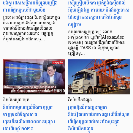
បង់ក្លាដេសសម្លឹងរកកិច្ចព្រមព្រៀង
រស្ស៊ីត្រៀមបើកការផ្គត់ផ្គង់ឧស្ម័នដល់
ពាណិជ្ជកម្មសេរីជាមួយចិន
អឺរ៉ុបឡើងវិញ តាមរយៈបំពង់បង្ហូរចាស់
ដែលផ្អាកសកម្មភាពតាំងតែពីមុន
ប្រទេសបង់ក្លាដេស ដែលស្ថិតនៅក្នុង
សង្គ្រាម
ចំណោមគូប្រជែងធំមួយរបស់កម្ពុជា
ទាក់ទងនឹងការនាំចេញផលិតផល
ឧបនាយករដ្ឋមន្ត្រីរុស្ស៊ី លោក
វាយនភណ្ឌកាត់ដេរនោះ បច្ចុប្បន្ន
អាឡិចសាន់ដឺ ណូវ៉ាក់(Alexander
កំពុងតែសម្លឹងរកឱកាសធ្…
Novak) បានប្រាប់ទីភ្នាក់ងារព័ត៌មាន
រដ្ឋរុស្ស៊ី TASS ថា ទីក្រុងមូស្គូបាន
ត្រៀមខ្…
និយ័តករមូលបត្រ
វិស័យដឹកជញ្ជូន
និយ័តករមូលបត្ររំពឹងការស្រូប
ក្រុមហ៊ុនដឹកជញ្ជូនកម្ពុជា
ទាញទុនពីទីផ្សារភាគ
និងវៀតណាមឯកភាពគ្នាលើពីរចំណុច
ហ៊ុនកើនលើស៧០០លានដុល្លារ
ដើម្បីសម្រួលដល់ការរាំងស្ទះក្នុង
នៅដើមឆ្នាំ២០២៦
វិស័យដឹកជញ្ជូន