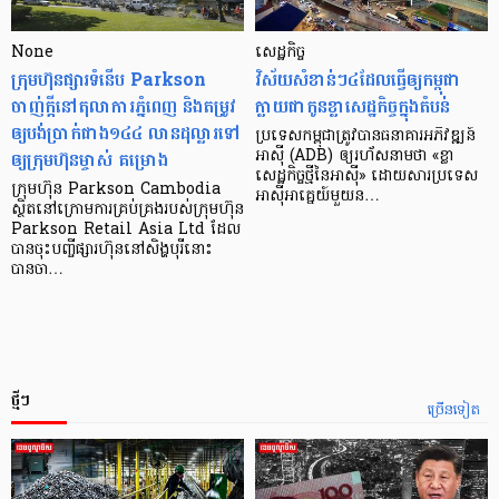
None
សេដ្ឋកិច្ច​
ក្រុមហ៊ុនផ្សារទំនើប Parkson
វិស័យ​សំខាន់ៗ​៤​ដែល​ធ្វើ​ឲ្យ​កម្ពុជា​
ចាញ់ក្ដីនៅតុលាការភ្នំពេញ និងតម្រូវ
ក្លាយ​ជា​កូន​ខ្លា​សេដ្ឋកិច្ច​ក្នុង​តំបន់
ឲ្យបង់ប្រាក់ជាង១៤៤ លានដុល្លារទៅ
ប្រទេស​កម្ពុជា​ត្រូវ​បាន​ធនាគារ​អភិវឌ្ឍន៍​
ឲ្យក្រុមហ៊ុនម្ចាស់ គម្រោង
អាស៊ី (ADB) ឲ្យ​រហ័ស​នាមថា «ខ្លា​
សេដ្ឋកិច្ច​ថ្មី​នៃ​អាស៊ី» ដោយសារ​ប្រទេស​
ក្រុមហ៊ុន Parkson Cambodia
អាស៊ី​អាគ្នេយ៍​មួយ​ន…
ស្ថិតនៅក្រោមការគ្រប់គ្រងរបស់ក្រុមហ៊ុន
Parkson Retail Asia Ltd ដែល
បានចុះបញ្ចីផ្សារហ៊ុននៅសិង្ហបុរីនោះ
បានចា…
ថ្មីៗ
ច្រើនទៀត