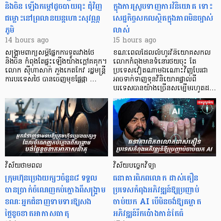
និងចិន ឡើងកម្ដៅដូចបាយពុះ ជុំវិញ
ក្នុងការស្រូបទាញការវិនិយោគ​ ទោះ
ជម្លោះនៅព្រលានយន្តហោះសុវណ្ណ
សេដ្ឋកិច្ចសកលស្ថិតក្នុងភាពមិនច្បាស់
ភូមិ
លាស់
14 hours ago
15 hours ago
សង្គ្រាមពាក្យសម្តីផ្នែកការទូតរវាងថៃ
ខណៈពេលដែលលំហូរវិនិយោគសកល
និងចិន កំពុងតែផ្ទុះឡើងយ៉ាងក្តៅគគុក។
លោកកំពុងមានទំនោរថយចុះ តែ
លោក ស៊ីហាសាក់ ភួងកេតកែវ រដ្ឋមន្ត្រី
ប្រទេសវៀតណាមឯណោះវិញបែរជា
ការបរទេសថៃ បានចេញមុខផ្លែផ្កា …
អាចទាក់ទាញទុនវិនិយោគផ្ទាល់ពី
បរទេសបានយ៉ាងច្រើនសម្បើមរហូតដ…
វិស័យថាមពល
វិស័យបច្ចេកវិទ្យា
ក្រុមហ៊ុនប្រេងយក្សៗចំនួន៨ ទទួល
ធនាគារពិភពលោក ដាស់តឿន
បានប្រាក់ចំណេញកប់ក្តោងពីសង្គ្រាម
ប្រទេសកំពុងអភិវឌ្ឍន៍ឱ្យប្រញាប់
ខណៈអ្នកជំនាញទាមទារឱ្យសង
ចាប់យក AI បើមិនចង់ឱ្យគម្លាត
ថ្លៃខូចខាតអាកាសធាតុ
អភិវឌ្ឍន៍រីកប៉ោងកាន់តែធំ