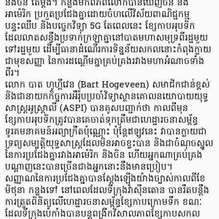
និងចិន តែម្តង។ កន្លងមកពិភពលោកបានឃើញចិន និង
អាម៉េរិក ប្រកួតប្រជែងគ្នាដោយចំហលើវិស័យពាណិជ្ជកម្ម
បន្ទះឈីប និងបច្ចេកវិទ្យា 5G តែពេលនេះ ខ្សែកាបអុបទិក
ដែលលាតសន្ធឹងប្រទាក់ក្រឡាគ្នានៅបាតមហាសមុទ្រពីរដ្ឋមួយ
ទៅរដ្ឋមួយ ដើម្បីធានាដំណើរការទិន្នន័យសកលនោះកំពុងក្លាយ
ជាមុខសញ្ញា នៃការដណ្តើមគ្នាគ្រប់គ្រងរវាងមហាអំណាចទាំង
ពីរ។
លោក បាត ហូហ្គីវេន (Bart Hogeveen) សមាជិកជាន់ខ្ពស់
និងជានាយកកិច្ចការអឺរ៉ុបប្រចាំវិទ្យាស្ថានគោលនយោបាយយុទ្ធ
សាស្ត្រអូស្ត្រាលី (ASPI) បានគូសបញ្ជាក់ថា កាលពីមុន
ខ្សែកាបអុបទិកត្រូវបានគេចាត់ទុកត្រឹមជាហេដ្ឋារចនាសម្ព័ន្ធ
ទូរគមនាគមន៍អព្យាក្រឹតប៉ុណ្ណោះ ប៉ុន្តែឥឡូវនេះ វាបានក្លាយជា
ទ្រព្យសម្បត្តិយុទ្ធសាស្ត្រដែលមិនអាចខ្វះបាន និងជាចំណុចស្នូល
នៃការប្រជែងគ្នារវាងអាម៉េរិក និងចិន ហើយអ្នកណាគ្រប់គ្រង
បណ្តាញនេះបានច្រើនជាងអ្នកនោះនឹងមានប្រៀប។
សញ្ញាណនៃការប្រជែងគ្នាបានស្តែងឡើងយ៉ាងច្បាស់កាលពីខែ
មិថុនា កន្លងទៅ នៅពេលដែលទីក្រុងវ៉ាស៊ីនតោន បានរឹតបន្តឹង
ការត្រួតពិនិត្យលើហេដ្ឋារចនាសម្ព័ន្ធខ្សែកាបក្រោមទឹក ខណៈ
ដែលទីក្រុងប៉េកាំងបានបន្តពង្រីកវិសាលភាពខ្សែកាបសកល