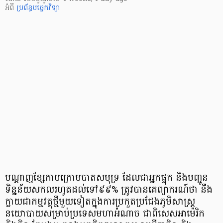
អំពី
ប្រព័ន្ធបច្ចេកវិទ្យា
បណ្តាញខ្សែកាបក្រោមបាតសមុទ្រ ដែលជាអ្នកផ្ទុក និងបញ្ជូន
ទិន្នន័យសកលរហូតដល់ទៅ៩៩% ត្រូវបានគេព្យាករណ៍ថា នឹង
ក្លាយជាកម្មវត្ថុថ្មីមួយទៀតក្នុងការប្រកួតប្រជែងភូមិសាស្ត្រ
នយោបាយសម្រាប់ប្រទេសមហាអំណាច ជាពិសេសអាម៉េរិក