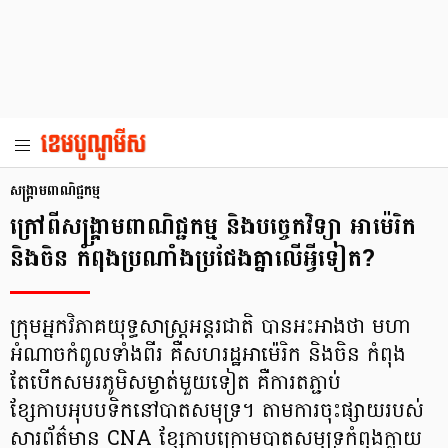
សង្គ្រាមពាណិជ្ជកម្ម
ក្រៅពីសង្គ្រាមពាណិជ្ជកម្ម និងបច្ចេកវិទ្យា អាម៉េរិក
និងចិន កំពុងប្រណាំងប្រជែងគ្នាលើអ្វីទៀត?
ក្រុមអ្នកវិភាគយុទ្ធសាស្ត្រអន្តរជាតិ បានអះអាងថា មហា
អំណាចកំពូលទាំងពីរ គឺសហរដ្ឋអាម៉េរិក និងចិន កំពុង
តែបើកសមរភូមិសម្ងាត់មួយទៀត គឺការតភ្ជាប់
ខ្សែកាបអុបបទិកនៅបាតសមុទ្រ។ តាមការចុះផ្សាយរបស់
សារព័ត៌មាន CNA ខ្សែកាបក្រោមបាតសមុទ្រកំពុងក្លាយ