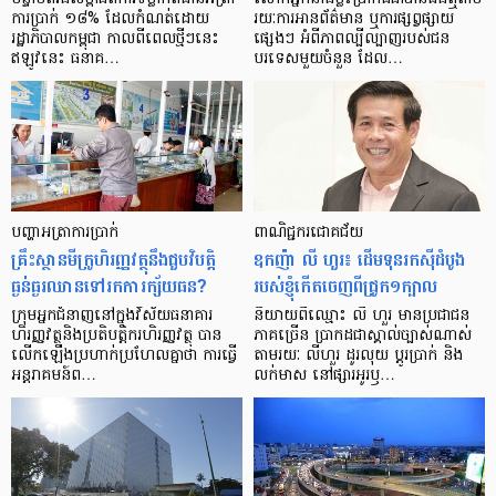
ការ​ប្រាក់ ១៨​% ដែល​កំណត់​ដោយ​
រយៈ​ការ​អាន​ព័ត៌មាន ឬ​ការ​ផ្សព្វផ្សាយ​
រដ្ឋាភិបាល​កម្ពុជា កាល​ពី​ពេល​ថ្មីៗ​នេះ
ផ្សេងៗ អំពី​ភាព​ល្បីល្បាញ​របស់​ជន​
ឥឡូវ​នេះ ធនាគ…
បរទេស​មួយ​ចំនួន ដែល…
បញ្ហា​អត្រា​ការប្រាក់
ពាណិជ្ជករជោគជ័យ
គ្រឹះស្ថាន​មីក្រូ​ហិរញ្ញវត្ថុ​នឹង​ជួប​វិបត្តិ​
ឧកញ៉ា លី ហួរ៖ ដើមទុនរកស៊ីដំបូង
ធ្ងន់ធ្ងរ​ឈាន​ទៅ​រក​ការ​ក្ស័យធន?
របស់ខ្ញុំកើតចេញពីជ្រូក១ក្បាល
ក្រុម​អ្នក​ជំនាញ​នៅ​ក្នុង​វិស័យ​ធនាគារ
និយាយ​ពី​ឈ្មោះ លី ហួរ មាន​ប្រជាជន​
ហិរញ្ញវត្ថុ​និង​ប្រតិបត្តិករ​ហិរញ្ញ​វត្ថុ បាន​​
ភាគ​ច្រើន ប្រាកដ​ជា​ស្គាល់​ច្បាស់​ណាស់
លើក​ឡើង​ប្រហាក់​ប្រហែល​គ្នា​ថា ការ​ធ្វើ​
តាមរយៈ លីហួរ ដូរ​លុយ ប្តូរ​បា្រក់ និង​
អន្តរាគមន៍​ព…
លក់​មាស នៅ​ផ្សារ​អូរ​ឫ…