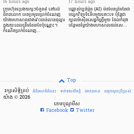
16 hours ago
17 hours ago
ក្រុមហ៊ុនប្រេងយក្សៗចំនួន៨ នៅលើ
បញ្ញាសិប្បនិម្មិត (AI) មិនមែនត្រឹមតែជា
ពិភពលោក បានប្រមូលប្រាក់ចំណេញ
បច្ចេកវិទ្យាទំនើបមួយនោះទេ ប៉ុន្តែជា
យ៉ាងមហាសាលជាង៩០ពាន់លានដុល្លារ
ក្បាលម៉ាស៊ីនសេដ្ឋកិច្ចថ្មីមួយ ដែលកំពុង
ក្នុងរយៈពេលត្រឹមតែ៣ខែប៉ុណ្ណោះ។
បន្ថែមតម្លៃយ៉ាងមហាសាលដល់សេ…
កំណើនប្រាក់ចំណេញ…
Top
រក្សាសិទ្ធិគ្រប់
អំពីគេហទំព័រនេះ
ទាក់ទងយើងខ្ញំ
ឯកជនភាព
លក្ខខណ្ឌ​ប្រើ​ប្រាស់
យ៉ាង © 2026
ខេមបូណូមីស
Facebook
Twitter