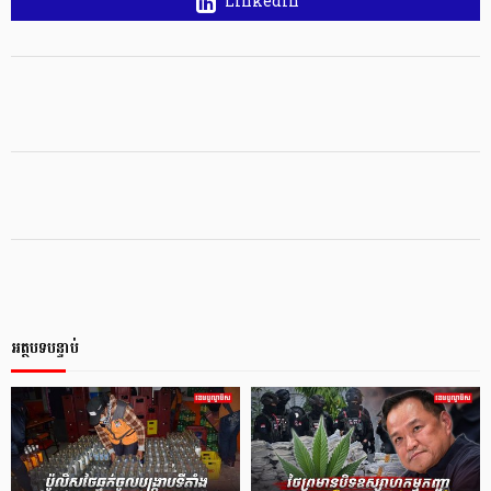
Linkedin
អត្ថបទបន្ទាប់