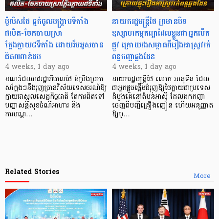
ប៉ូលិសថៃ ឆ្មក់ចូលបង្ក្រាបទីតាំង
នាយករដ្ឋមន្ត្រីថៃ ព្រមានបិទ
ផលិត-ចែកចាយស្រា
ឧស្សាហកម្មកញ្ឆាដែលខ្លួនជាអ្នកបើក
ក្លែងក្លាយ៨ទីតាំង ដោយរឹបអូសបាន
ផ្លូវ ក្រោយរងសម្ពាធពីរឿងអាស្រូវរត់
ជិត៧ពាន់ដប
ពន្ធកញ្ឆាឆ្លងដែន
4 weeks, 1 day ago
4 weeks, 1 day ago
ខណៈដែលរាជរដ្ឋាភិបាលថៃ ខំប្រឹងប្រកា
នាយករដ្ឋមន្ត្រីថៃ​ លោក អានុទីន ដែល
សក្តែងៗនឹងរុញច្រានវិស័យទេសចរណ៍ឱ្យ
ជាអ្នកផ្តួចផ្តើមជំរុញឱ្យថៃក្លាយជាប្រទេស
ក្លាយជាស្នូលសេដ្ឋកិច្ចជាតិ តែការពិតទៅ
ដំបូងគេនៅតំបន់អាស៊ី ដែលដកកញ្ឆា
បញ្ហាសន្តិសុខចំណីអាហារ និង
ចេញពីបញ្ជីគ្រឿងញៀន ហើយអនុញ្ញាត​
ការបណ្ត…
ឱ្យប្…
Related Stories
More