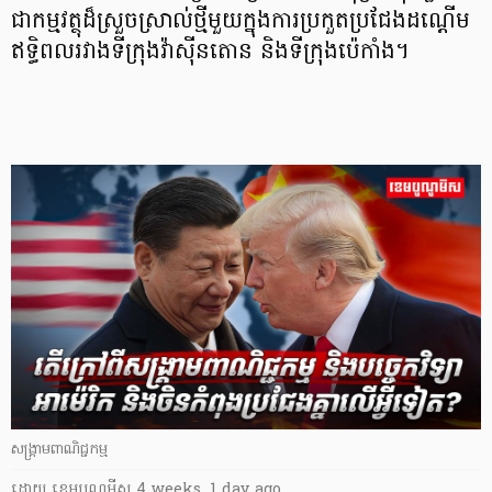
ជាកម្មវត្ថុដ៏ស្រួចស្រាល់ថ្មីមួយក្នុងការប្រកួតប្រជែងដណ្តើម
ឥទ្ធិពលរវាងទីក្រុងវ៉ាស៊ីនតោន និងទីក្រុងប៉េកាំង។
សង្គ្រាមពាណិជ្ជកម្ម
ដោយ
​ ខេមបូណូមីស
4 weeks, 1 day ago