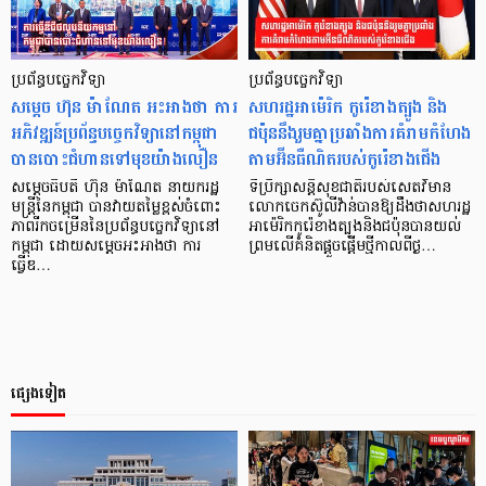
ប្រព័ន្ធបច្ចេកវិទ្យា
ប្រព័ន្ធបច្ចេកវិទ្យា
សម្តេច ហ៊ុន ម៉ាណែត អះអាងថា ការ
សហរដ្ឋអាម៉េរិក កូរ៉េខាងត្បូង និង
អភិវឌ្ឍន៍ប្រព័ន្ធបច្ចេកវិទ្យានៅកម្ពុជា
ជប៉ុននឹងរួមគ្នាប្រឆាំងការគំរាមកំហែង
បានបោះជំហានទៅមុខយ៉ាងលឿន
តាមអ៊ីនធឺណិតរបស់កូរ៉េខាងជើង
សម្ដេចធិបតី ហ៊ុន ម៉ាណែត នាយករដ្ឋ
ទីប្រឹក្សាសន្តិសុខជាតិរបស់សេតវិមាន
មន្ត្រីនៃកម្ពុជា បានវាយតម្លៃខ្ពស់ចំពោះ
លោកចេកស៊ូលីវ៉ាន់បានឱ្យដឹងថាសហរដ្ឋ
ភាពរីកចម្រើននៃប្រព័ន្ធបច្ចេកវិទ្យានៅ
អាម៉េរិកកូរ៉េខាងត្បូងនិងជប៉ុនបានយល់
កម្ពុជា ដោយសម្តេចអះអាងថា ការ
ព្រមលើគំនិតផ្តួចផ្តើមថ្មីកាលពីថ្ង…
ធ្វើឌ…
ផ្សេងទៀត