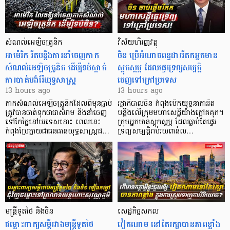
សំណល់អេឡិចត្រូនិក
វិស័យហិរញ្ញវត្ថុ
អាម៉េរិក រឹតបន្តឹងការនាំចេញកាក
ចិន ប្រើ​អំណាចពន្ធដាររឹតកអ្នកមាន
សំណល់អេឡិចត្រូនិក ដើម្បីទប់ស្កាត់
ស្ដុកស្ដម្ភ ដែលផ្ទេរទ្រព្យសម្បត្តិ
ការបាត់បង់រ៉ែយុទ្ធសាស្ត្រ
ចេញទៅក្រៅប្រទេស
13 hours ago
13 hours ago
កាក​សំណល់​អេឡិច​ត្រូនិកដែល​ពីមុនធ្លាប់​
រដ្ឋាភិបាលចិន កំពុងបើកយុទ្ធនាការរឹត
ត្រូវបានចាត់ទុកថាជាសំរាម និងនាំចេញ
បន្តឹងលើក្រុមមហាសេដ្ឋី​យ៉ាង​ក្ដៅគគុក។
ទៅកែច្នៃនៅបរទេស​នោះ ពេលនេះ
​ក្រុមអ្នកមានស្ដុកស្ដម្ភ ដែល​ធ្លាប់​តែផ្ទេរ
កំពុងប្រែក្លាយជាធនធានយុទ្ធសាស្ត្រដ…
ទ្រព្យសម្បត្តិរាប់រយពាន់ល…
មន្ត្រីទូតថៃ និងចិន
សេដ្ឋកិច្ចសកល
ជម្លោះពាក្យសម្តីរវាងមន្ត្រីទូតថៃ
វៀតណាម នៅតែរក្សាបានភាពខ្លាំង