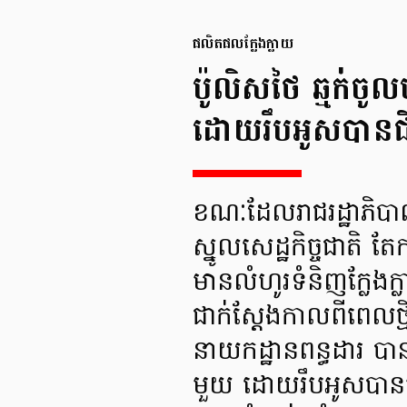
ផលិតផលក្លែងក្លាយ
ប៉ូលិសថៃ ឆ្មក់ចូ
ដោយរឹបអូសបានជ
ខណៈដែលរាជរដ្ឋាភិបាល
ស្នូលសេដ្ឋកិច្ចជាតិ
មានលំហូរទំនិញក្លែងក្លា
ជាក់ស្តែងកាលពីពេលថ
នាយកដ្ឋានពន្ធដារ បា
មួយ ដោយរឹបអូសបានស្រ