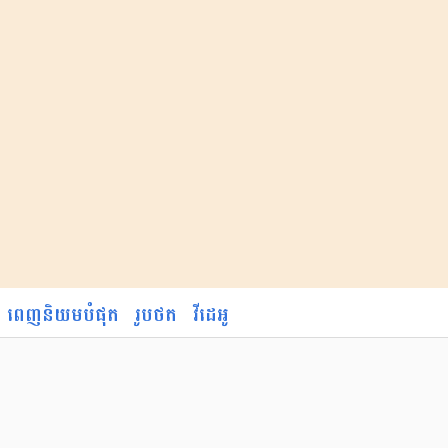
ពេញនិយមបំផុត
រូបថត
វីដេអូ