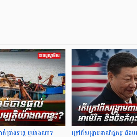
បាក់ច្រាំងទន្លេ ឬយ៉ាងណា?
ក្រៅពីសង្គ្រាមពាណិជ្ជកម្ម និងបច្