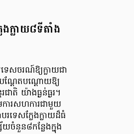
លែងក្លាយ៨ទីតាំង
័យទេសចរណ៍ឱ្យក្លាយជា
ារបណ្តែតបណ្តោយឱ្យ
រជាតិ យ៉ាងធ្ងន់ធ្ងរ។
្រោមការសហការជាមួយ
បរទេសក្លែងក្លាយដ៏ធំ
ចំនួន៨កន្លែងក្នុង