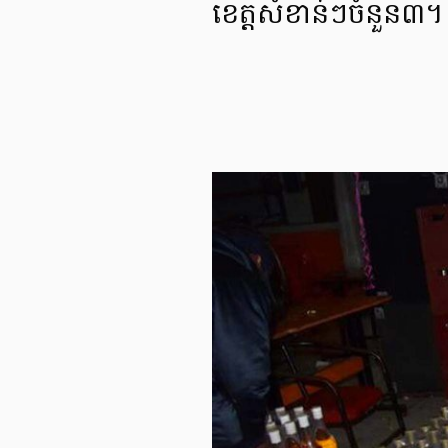
ខេត្តសំខាន់ៗចំនួន៣។