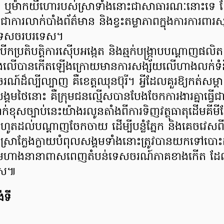
ះ ឬម៉ាកយីហោរបស់ស្រាទាំងនោះជាសាធារណៈនោះទេ ដែ
រលាក់បាំងព័ត៌មាន និងខ្វះតម្លាភាពក្នុងការការពារសុ
ៀវទេសចរបរទេស។
របើកប្រតិបត្តិការស៊ើបអង្កេត និងឆ្មក់បង្ក្រាបបណ្តាញផ
យខាងលើបានកើតឡើងក្រោយមានការសង្ស័យលើហាងលក់ទំន
រណ៍ដ៏ល្បីល្បាញ គឺខេត្តឈុនប៊ុរី។ អ្វីដែលគួរឱ្យកត់សម្
គមថៃនោះ គឺក្រុមជនល្មើសបានបែងចែកការងារគ្នាធ្វើជាប្
ាក់ខុសច្បាប់នេះយ៉ាងរលូនតាំងពីការទិញវត្ថុធាតុដើមគីមីក្
ករហូតដល់បណ្តាញចែកចាយ ដើម្បីបន្លំភ្នែក និងគេចវេសពីកា
 ស្រាក្លែងក្លាយបំពុលសង្គមទាំងនោះត្រូវបានយកទៅបោះដុំ
ាមហាងនានាពាសពេញតំបន់ទេសចរណ៍ភាគខាងកើត ដែលជ
េស៕
់ទី