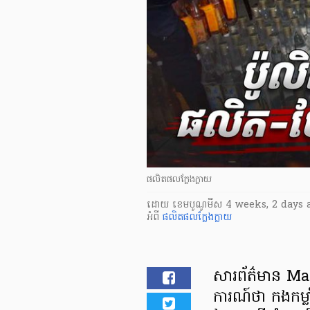
ផលិតផលក្លែងក្លាយ
ដោយ
​ ខេមបូណូមីស
4 weeks, 2 days 
អំពី
ផលិតផលក្លែងក្លាយ
សារព័ត៌មាន M
ការណ៍ថា កងកម្លា