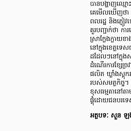
បានបង្ហាញឈ្មោ
គេមើលឃើញថា ជាកា
ពលរដ្ឋ និងភ្ញ
គួរបញ្ជាក់ថា កា
ស្រាក្លែងក្លា
នៅក្នុងខេត្តទេសច
ដដែលៗនៅក្នុងសង្
ដំណើរការខ្សែច្រវ
ផលិត ឃ្លាំងស្តុ
របស់សមត្ថកិច្ច។
ខុសធម្មតានៅត
ផ្តុំដោយជនបរទ
អត្ថបទៈ សួន ឡង