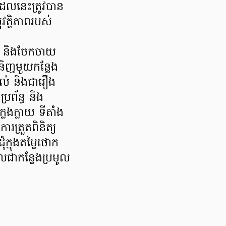
លនេះត្រូវបាន
វត្ថិភាពរបស់
លិត និងចែកចាយ
ិញមួយកន្លែង
គាល់ និងជារឿង
រព័ន្ធ និង
លែងក្លាយ ទីតាំង
រត្រួតពិនិត្យ
ក្នុងតម្លៃថោក
ាកន្លែងប្រមូល