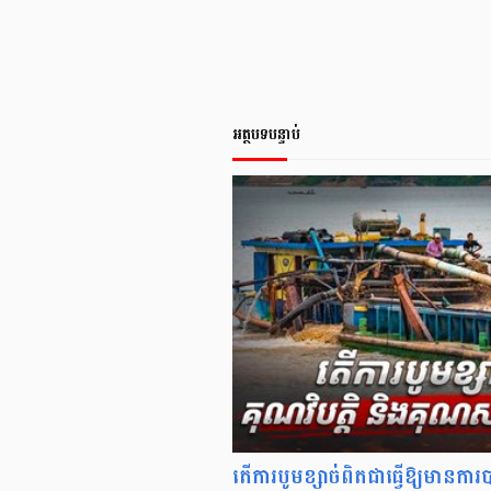
អត្ថបទបន្ទាប់
តើការបូមខ្សាច់ពិតជាធ្វើឱ្យមានការ