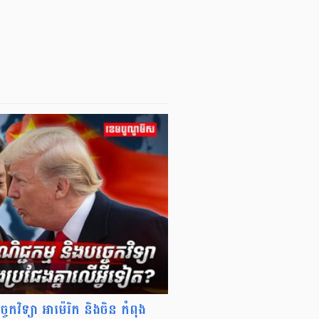
ចេកវិទ្យា អាម៉េរិក និងចិន កំពុង