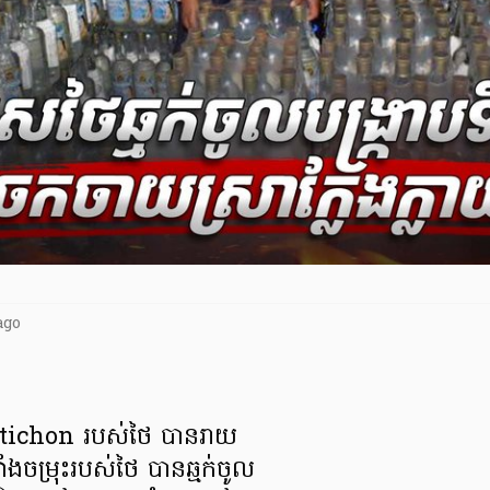
ago
atichon របស់ថៃ បានរាយ
ំងចម្រុះរបស់ថៃ បានឆ្មក់ចូល