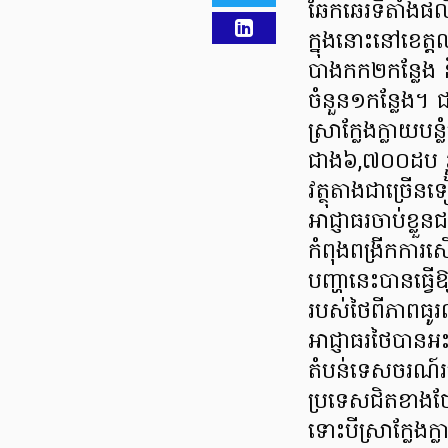
ឆែកឆេរទីតាំងផលិ
ក្នុងនោះនៅខេត្តឈ
បាងកក២កន្លែង ន
ចំនួន១កន្លែង។
ស្រាក្លែងក្លាយបន
ជាង៦,៧០០ដប រ
វត្ថុតាងជាច្រើនទ
អាជ្ញាធរចាប់ខ្ល
កំពុងពង្រីកការស
បញ្ហានេះបានធ្វើ
របស់ថៃពីភាពធូរលុង
អាជ្ញាធរថៃបានអះ
តំបន់ទេសចរណ៍រប
ប្រទេសជិតខាង
ទោះបីស្រាក្លែងក្