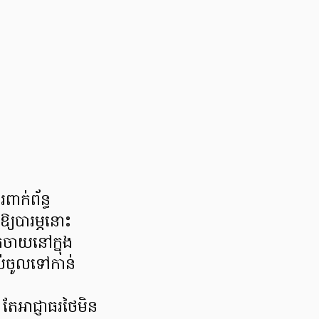
ាក់ព័ន្ធ
រឱ្យបារម្ភនោះ
ែកចាយនៅក្នុង
ប់ចូលទៅកាន់
់ តែអាជ្ញាធរថៃមិន