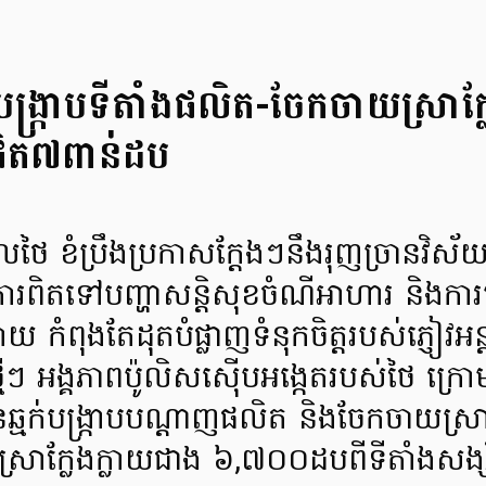
លបង្ក្រាបទីតាំងផលិត-ចែកចាយស្រាក្
ិត៧ពាន់ដប
ថៃ ខំប្រឹងប្រកាសក្តែងៗនឹងរុញច្រានវិស
 តែការពិតទៅបញ្ហាសន្តិសុខចំណីអាហារ និងក
យ កំពុងតែដុតបំផ្លាញទំនុកចិត្តរបស់ភ្ញៀវអន្ត
្មីៗ អង្គភាពប៉ូលិសស៊ើបអង្កេតរបស់ថៃ ក
នឆ្មក់បង្ក្រាបបណ្តាញផលិត និងចែកចាយស្រា
ាក្លែងក្លាយជាង ៦,៧០០ដបពីទីតាំងសង្ស័យ