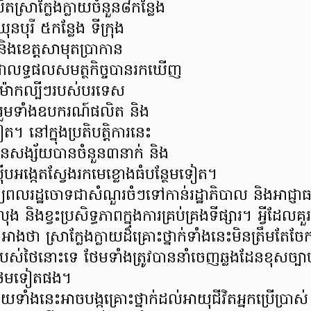
តស្រាក្លែងក្លាយចំនួន៨កន្លែង
ុនបុរី ៥កន្លែង ទីក្រុង
ិងខេត្តសាមុតប្រាកាន
 ជាលទ្ធផលសមត្ថកិច្ចបានរកឃើញ
្លំម៉ាកល្បីៗរបស់បរទេស
ួមទាំងឧបករណ៍ផលិត និង
ៀត។ នៅក្នុងប្រតិបត្តិការនេះ
ួនជនសង្ស័យបានចំនួន៣នាក់ និង
៊ើបអង្កេតស្វែងរកមេខ្លោងធំបន្ថែមទៀត។
ឱ្យពលរដ្ឋចោទជាសំណួរចំៗទៅកាន់រដ្ឋាភិបាល និងអាជ្ញាធរព
 និងខ្វះប្រសិទ្ធភាពក្នុងការគ្រប់គ្រងទីផ្សារ។ អ្វីដែលគួ
អាងថា ស្រាក្លែងក្លាយដ៏គ្រោះថ្នាក់ទាំងនេះមិនត្រឹមតែច
ស់ថៃនោះទេ ថែមទាំងត្រូវបាននាំចេញឆ្លងដែនខុសច្បា
ថែមទៀតផង។
លាយទាំងនេះអាចបង្កគ្រោះថ្នាក់ដល់អាយុជីវិតអ្នកប្រើប្រាស