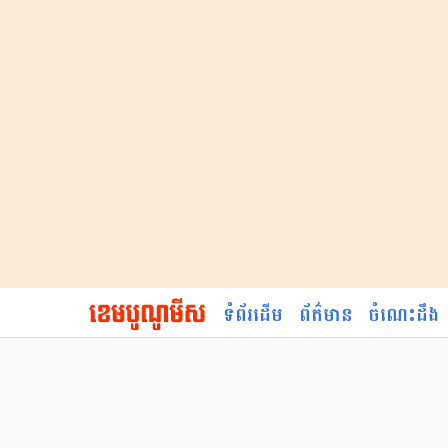
ទំព័រដើម
ព័ត៌មាន
ចំណេះដឹង