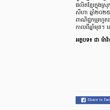
ផលិតខ្មែរក្នុងស្
សីហា ឆ្នាំ២០២
ពាណិជ្ជកម្មរ
កាលពីឆ្នាំមុន។
អត្ថបទ​៖ ជា ម៉ារ៉ា
Share to Fa