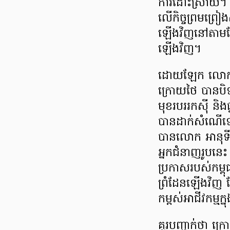
ការដោះស្រាយ។ 
លើកិច្ចព្រមព្រៀង
ឡើងវិញនៅតាមខ្សែ
ឡើងវិញ។
​ដោយឡែក លោកប
ក្រោយថៃ បានបិទច
មុខរបររកស៊ី និងធ្
បានដាក់សំណើទៅរ
បានលោក អានុទីន
អ្នកជំនាញរូបនេ
ប្រកាសរបស់កម្ព
ព្រំដែនឡើងវិញ ត
កម្ពស់អាជីវកម្មក្
​គួរបញ្ជាក់ថា ក្