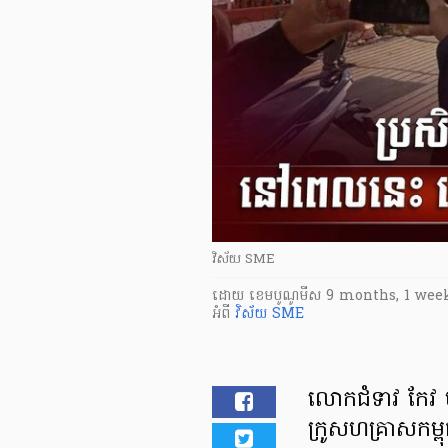
វិស័យ SME
ដោយ
​ ខេមបូណូមីស
9 months, 1 wee
អំពី
វិស័យ SME
លោកជំទាវ កែវ ម
ក្រូសហគ្រាសកម