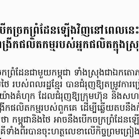
ើកច្រកព្រំដែនឡើងវិញនៅពេលនេះ តើ
្រីកផលិតកម្មរបស់អ្នកផលិតក្នុងស
ព្រំដែនជាមួយកម្ពុជា ទាំងស្រុងជាឯកតោភា
ៃ របស់ពលរដ្ឋខ្មែរ បានជំរុញឱ្យតម្រូវការប
៉ាងគំហុក ដែលជំរុញឱ្យក្រុមហ៊ុន និងសហគ
្រីកផលិតកម្មរបស់ពួកគេ ដើម្បីឆ្លើយតបនឹ
 កម្ពុជានិងថៃ អាចនឹងបើកចក្រព្រំដែនឡើ
ភាគីទាំងពីរបានចុះហត្ថលេខាលើកិច្ចព្រមព្