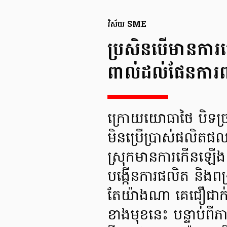
វិស័យ SME
ប្រសិនបើមានការប
ពាល់ដល់ផែនការពង
ក្រោយយោធាថៃ បិទច្រក
មិនប្រើប្រាស់ផលិតផលថ
ស្រុកមានការកើនឡើងយ
បង្កើនការផលិត និងពង
តែយ៉ាងណា គេជឿជាក់ថា
ខាងមុខនេះ បន្ទាប់ពី