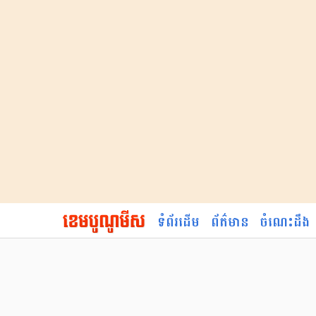
ទំព័រដើម
ព័ត៌មាន
ចំណេះដឹង