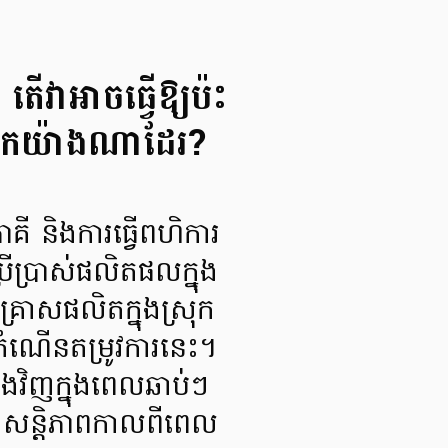
វាអាចធ្វើឱ្យប៉ះ
្រុកយ៉ាងណាដែរ?
គី និងការធ្វើពហិការ
្រើប្រាស់ផលិតផលក្នុង
្រាសផលិតក្នុងស្រុក
ងកំណើនតម្រូវការនេះ។
ងវិញក្នុងពេលឆាប់ៗ
រៀងសន្តិភាពកាលពីពេល