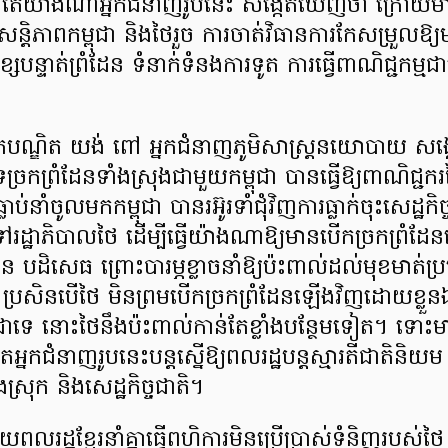
តែយ៉ាងណាអ្នកជំនាញរូបនេះ សង្កេតឃើញថា ក្រោយមា
សន្តិភាពកម្ពុជា និងថៃរួច ការចាត់វិធានការកែសម្រួលឱ្យ
បន្ទាត់ព្រំដែន ទំនាក់ទំនងការទូត ការធ្វើពាណិជ្ជកម្មជា
ណ្ឌិត យង់ ពៅ អ្នកជំនាញភូមិសាស្រ្តនយោបាយ សង
្រកព្រំដែនទាំងស្រុងជាមួយកម្ពុជា បានធ្វើឱ្យពាណិជ្
លាប់នាំចូលមកកម្ពុជា បានរអ៊ូរទាំជុំវិញការធ្លាក់ចុះសេដ្ឋក
ដ្ឋាភិបាលថៃ ដើម្បីធ្វើយ៉ាងណាឱ្យមានបើកច្រកព្រំដែន
 បដិសេធ ព្រោះបារម្ភខ្លាចនាំឱ្យប៉ះពាល់ដល់មុខមាត់
ះ ប្រសិនបើថៃ មិនព្រមបើកច្រកព្រំដែនឡើងវិញដោយខ្លួ
ុជាទេ នោះថៃនឹងប៉ះពាល់កាន់តែខ្លាំងបន្ថែមទៀត។ ​ទោះ
ែអ្នកជំនាញរូបនេះបន្តស្នើឱ្យពលរដ្ឋបន្តស្មារតីជាតិនិយ
នុងស្រុក និងសេដ្ឋកិច្ចជាតិ។
រោយពលរដ្ឋខ្មែរនាំគ្នាធ្វើពហិការមិនប្រើប្រាស់ទំនិញរបស