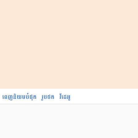
ពេញនិយមបំផុត
រូបថត
វីដេអូ