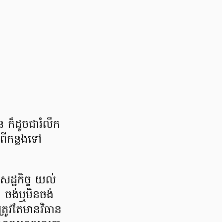
ន ក៏ដូចជារំលឹក
លពីកន្លងទៅ
េដ្ឋកិច្ច យល់
 ចង់ឬមិនចង់
្រូវតែមានវិធាន