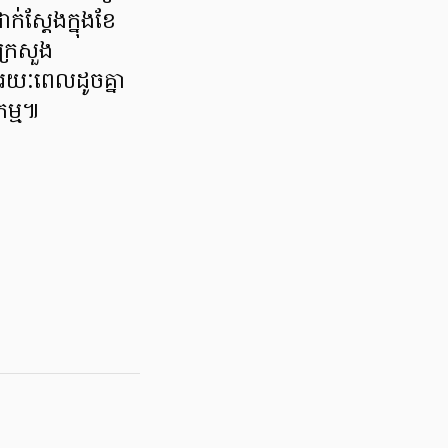
ក់ស្ដែងក្នុងខែ
ក្រសួង
យៈពេលដូចគ្នា
កម្ម៕