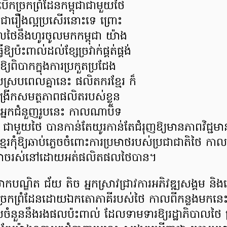
កច្រកព្រំដែនកម្ពុជាជាមួយថៃ
ជារឿងល្អប្រសើរនោះទេ ព្រោះ
ថៃនឹងហូរចូលមកកម្ពុជា យ៉ាង
្យប៉ះពាល់ដល់ខ្សែច្រវាក់ផ្គត់ផ្គង់
ឱ្យពិបាកក្នុងការប្រកួតប្រជែង
ស្របពេលគ្នានេះ ផលិតករខ្មែរ ក៏
ពង្រីកសមត្ថភាពផលិតរបស់ខ្លួន
អ្នកជំនួញរូបនេះ កាលណាបិទ
ុជា ជាមួយថៃ បានកាន់តែយូរកាន់តែជំរុញឱ្យមានភាពវិជ្ជមា
្មែរកុំឱ្យឆាប់ភ្លេចចំពោះការប្រមាថរបស់ប្រជាជាតិថៃ កា
ិនអាចរស់នៅដោយអត់ផលិតផលថៃបាន។
ោកបណ្ឌិត ជ័យ តិច អ្នកស្រាវជ្រាវការអភិវឌ្ឍសង្គម និងស
្រកព្រំដែនដោយឯកតោភាគីរបស់ថៃ កាលពីកន្លងមកនេះ
យចំនួននឹងរងផលប៉ះពាល់ ដែលទាមទារឱ្យរដ្ឋាភិបាលថៃ ត