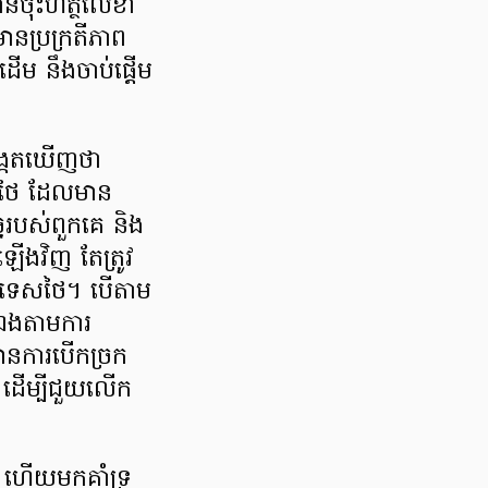
នចុះហត្ថលេខា
មានប្រក្រតីភាព
ដើម នឹងចាប់ផ្ដើម
្កេតឃើញថា
ជករថៃ ដែលមាន
ិច្ចរបស់ពួកគេ និង
ឡើងវិញ តែត្រូវ
ប្រទេសថៃ។ បើតាម
នឯងតាមការ
មានការបើកច្រក
ម ដើម្បីជួយលើក
់ថៃ ហើយមកគាំទ្រ