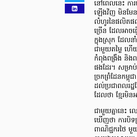
នៅពេលនេះ ការបើ
ឡើងវិញ មិនមែន
លំហូរនៃផលិតផល
ច្រើន ដែលអាចធ្វើឱ
ក្នុងស្រុក ដែលនាំ
ជាមួយតម្លៃ ហើយ
កំពុងពង្រឹង និង
ផងដែរ។ សម្រាប់
ច្រកព្រំដែនកម្ព
ដល់ប្រជាពលរដ្ឋខ
ដែលថា ខ្មែរម
​ជាមួយគ្នានេះ ល
ឃើញថា ការបិទច
ពាណិជ្ជករថៃ មួ