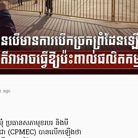
k ago
ុំ ប្រធានសភាមុខរបរ និងមី
្ពុជា (CPMEC) បានលើកឡើងថា