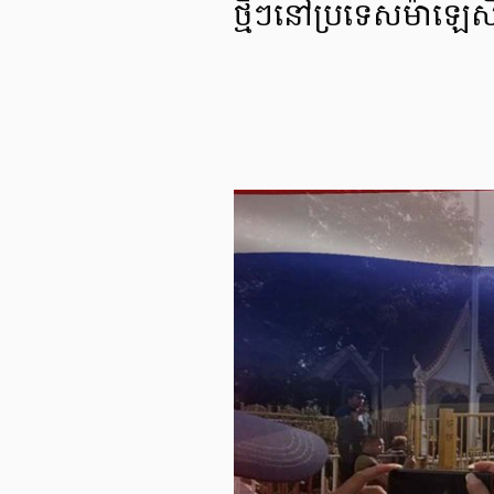
ថ្មីៗនៅប្រទេសម៉ាឡេស