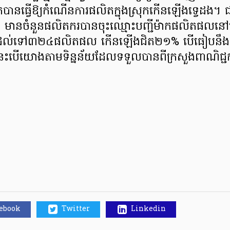
រុកបានធ្វើឱ្យកំណើនការផលិតក្នុងស្រុកកើនឡើងទ្វេដង។ ជា
៥ មានចំនួនផលិតករបានចុះឈ្មោះបញ្ជីម៉ាកផលិតផលនៅ
ហូតដល់ទៅ៣២៤ផលិតផល កើនឡើងជិត២១% បើធៀបនឹងរ
 នេះបើយោងតាមទិន្នន័យដែលទទួលបានពីក្រសួងពាណិជ្ជ
cebook
Twitter
Linkedin