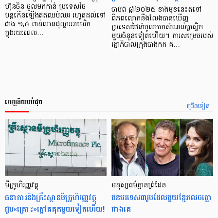
ហ៊ុនចិន ចូលមកកាន់ ប្រទេសថៃ
ចាប់ពី ឆ្នាំ២០២៥ ខាងមុខនេះតទៅ
បន្តកើនឡើងឥតឈប់ឈរ រហូតដល់ទៅ
ពិភពលោកនឹងលែងបានឃើញ
ជាង ១,៤ ពាន់លានដុល្លារអាមេរិក
ប្រទេសថៃនាំចូលកាកសំណល់ប្លាស្ទិក
ក្នុងរយៈពេល…
មួយចំនួនទៀតហើយ។ ការសម្រេចរបស់
រដ្ឋាភិបាលក្រុងបាងកក គ…
ពេញនិយមបំផុត
ច្រើនទៀត
មីក្រូ​ហិរញ្ញវត្ថុ
មនុស្ស​ធម៌​គ្មាន​ព្រំដែន
ធនាគារ​និង​គ្រឹះស្ថាន​មីក្រូ​ហិរញ្ញវត្ថុ​
ជន​បរទេស​៣​រូប​ដែល​ជួយ​ខ្មែរ​លេច​ធ្លោ​
ជួប«គ្រោះ»ក្តៅ​គគុក​មួយ​ទៀត​ហើយ!
ជាង​គេ