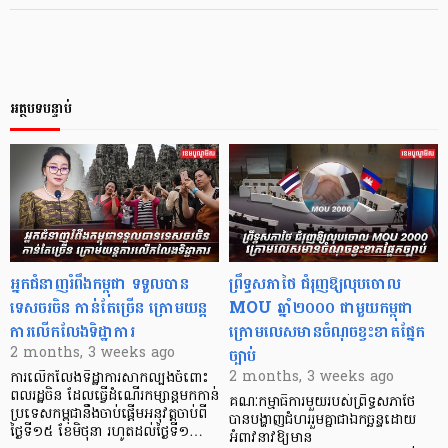
អត្ថបទបន្ទាប់
អ្នកជំនាញរំពឹងកម្ពុជា ទទួលបាន
​ព្រឹទ្ធសភាថៃ ជំរុញឱ្យលុបចោល
ទេសចរចិន កាន់តែច្រើន ក្រោមយន្ត
MOU ឆ្នាំ២០០០ ជាមួយកម្ពុជា
ការលើកលែងទិដ្ឋាការ
ក្រោមលេសមានចំណុចខ្វះខាតផ្នែក
ច្បាប់
2 months, 3 weeks ago
2 months, 3 weeks ago
ការលើកលែងទិដ្ឋាការសាកល្បងចំពោះ
ពលរដ្ឋចិន ដែលធ្វើដំណើរកម្សាន្តមកកាន់
គណៈកម្មាធិការមួយរបស់ព្រឹទ្ធសភាថៃ
ប្រទេសកម្ពុជានឹងចាប់ផ្ដើមអនុវត្តចាប់ពី
បានបង្ហាញជំហររួមគ្នាជាឯកច្ឆន្ទ​ដោយ
ថ្ងៃទី១៥ ខែមិថុនា រហូតដល់ថ្ងៃទី១…
អំពាវនាវឱ្យមាន