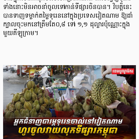
ទាំងនោះមិនអាចនាំចូលទៅកាន់ទីផ្សារចិនបាន។ វិបត្តិនេះ
បានទាញទម្លាក់តម្លៃទុរេននៅក្នុងប្រទេសវៀតណាម ឱ្យដាំ
ក្បាលចុះមកនៅត្រឹមតែ០,៨ ទៅ ១,១ ដុល្លារប៉ុណ្ណោះក្នុង
មួយគីឡូក្រាម។