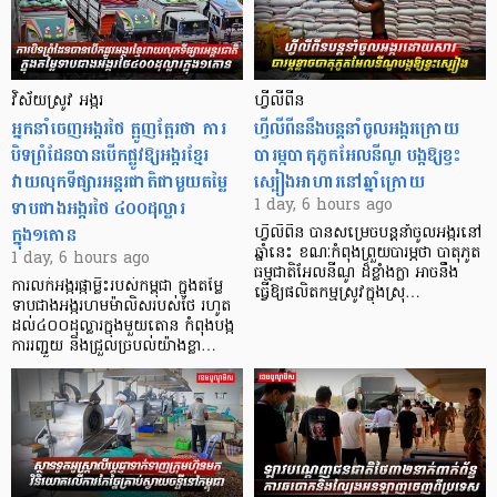
វិស័យស្រូវ អង្ករ
ហ្វីលីពីន
អ្នកនាំចេញអង្ករថៃ ត្អូញត្អែរថា ការ
ហ្វីលីពីននឹងបន្តនាំចូលអង្ករក្រោយ
បិទព្រំដែនបានបើកផ្លូវឱ្យអង្ករខ្មែរ
បារម្ភបាតុភូតអែលនីណូ បង្កឱ្យខ្វះ
វាយលុកទីផ្សារអន្តរជាតិជាមួយតម្លៃ
ស្បៀងអាហារនៅឆ្នាំក្រោយ
ទាបជាងអង្ករថៃ ៤០០ដុល្លារ
1 day, 6 hours ago
ក្នុង១តោន
ហ្វីលីពីន បាន​សម្រេចបន្តនាំចូលអង្ករនៅ
ឆ្នាំនេះ ខណៈកំពុងព្រួយបារម្ភថា បាតុភូត
1 day, 6 hours ago
ធម្មជាតិអែលនីណូ ដ៏ខ្លាំងក្លា​ អាចនឹង
ការលក់អង្ករផ្កាម្លិះរបស់កម្ពុជា ក្នុងតម្លៃ
ធ្វើឱ្យផលិតកម្មស្រូវក្នុងស្រុ…
ទាបជាងអង្ករហមម៉ាលិសរបស់ថៃ រហូត
ដល់៤០០ដុល្លារក្នុងមួយតោន កំពុងបង្ក
ការរញ្ជួយ និងជ្រួលច្របល់យ៉ាងខ្លា…