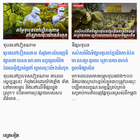
ទុរេននៅវៀតណាម
ទីផ្សារទុរេន
ទុរេននៅវៀតណាម កំពុងចាល់ពេញទី
កសិកររំពឹងទីផ្សារទុរេនខ្មែរនឹងកាន់តែ
ផ្សារដោយសារមានការហូរចូលពីថៃ
មានសក្ដានុពល ក្រោយបានហក់
ដែលធ្វើឱ្យតម្លៃដាំក្បាលចុះយ៉ាងគំហុក
ចូលទីផ្សារចិន
ទុរេននៅប្រទេសវៀតណាម នាពេល
មកទល់ពេលមានចម្ការទុរេនជាង១០០
បច្ចុប្បន្ននេះ កំពុងជន់ជោរយ៉ាងខ្លាំង ទាំង
និងរោងចក្រវេចខ្ចប់ចំនួន៣០ត្រូវបានចុះ
នៅតាមចម្ការ និងនៅលើទីផ្សារក្នុង
បញ្ជីមានលក្ខណៈសម្បត្តិគ្រប់គ្រាន់
ស្រុក។ បើតាមការចុះផ្សាយរបស់សារ
សម្រាប់ការនាំចេញផ្លែទុរេនស្រស់ពីកម្ពុជា
ព័ត៌មាន…
…
ផ្សេងទៀត