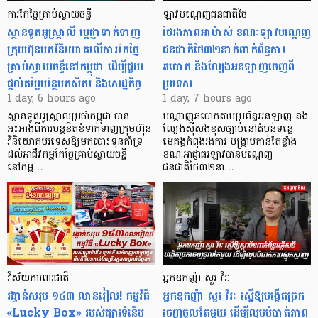
ការកែច្នៃគ្រាប់ស្វាយចន្ទី
ឡាវបណ្តេញជនជាតិថៃ
ស្ថានទូតអូស្ត្រាលី ប្តេជ្ញាទាក់ទាញ
ថៃរងភាពអាម៉ាស់ ខណៈឡាវបណ្តេញ
ក្រុមហ៊ុនមក​វិនិយោគលើការកែច្នៃ
ជនជាតិថៃ៣២នាក់ពាក់ព័ន្ធការ
គ្រាប់ស្វាយចន្ទីនៅកម្ពុជា ដើម្បីជួយ
ឆបោក និងល្បែងអនឡាញចេញពី
ផ្តល់តម្លៃបន្ថែមកសិករ និងសេដ្ឋកិច្ច
ប្រទេស
1 day, 6 hours ago
1 day, 7 hours ago
ស្ថានទូតអូស្ត្រាលីប្រចាំកម្ពុជា បាន
បណ្តាញឆបោកតាមប្រព័ន្ធអនឡាញ និង
អះអាងពីការបន្តខិតខំទាក់ទាញក្រុមហ៊ុន
ល្បែងស៊ីសងខុសច្បាប់នៅតំបន់ទន្លេ
វិនិយោគបរទេសឱ្យមកបោះទុនគាំទ្រ
មេគង្គកំពុងរងការ បង្ក្រាប​កាន់តែខ្លាំង
ដល់អាជីវកម្មកែច្នៃគ្រាប់ស្វាយចន្ទី
ខណៈអាជ្ញាធរឡាវបានបណ្តេញ
នៅកម្ព…
ជនជាតិថៃ៣២នា…
វិស័យការពារជាតិ
អ្នកឧកញ៉ា សួរ វីរៈ
រង្វាន់សរុប ១៤៣ លានរៀល! កម្មវិធី
អ្នកឧកញ៉ា សួរ វីរៈ ស្នើឱ្យបង្កើតច្រក
«Lucky Box» របស់ផ្សារទំនើប
ចេញចូលតែមួយ ដើម្បីលុបបំបាត់ភាព