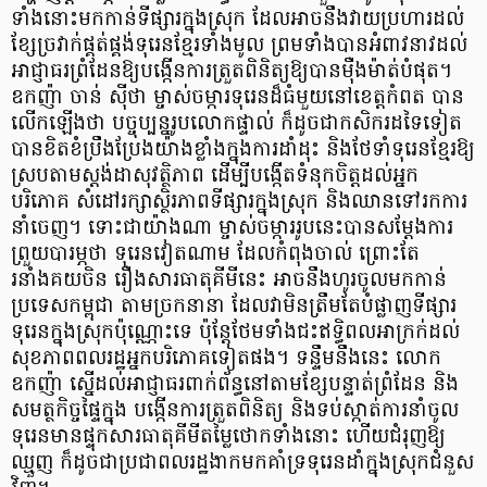
ទាំងនោះមកកាន់ទីផ្សារក្នុងស្រុក ដែលអាចនឹងវាយប្រហារដល់
ខ្សែច្រវាក់ផ្គត់ផ្គង់ទុរេនខ្មែរទាំងមូល ព្រមទាំងបានអំពាវនាវដល់
អាជ្ញាធរព្រំដែនឱ្យបង្កើនការត្រួតពិនិត្យឱ្យបានម៉ឺងម៉ាត់បំផុត។
ឧកញ៉ា ចាន់ ស៊ីថា ម្ចាស់ចម្ការទុរេនដ៏ធំមួយនៅខេត្តកំពត បាន
លើកឡើងថា បច្ចុប្បន្នរូបលោកផ្ទាល់ ក៏ដូចជាកសិករដទៃទៀត
បានខិតខំប្រឹងប្រែងយ៉ាងខ្លាំងក្នុងការដាំដុះ និងថែទាំទុរេនខ្មែរឱ្យ
ស្របតាមស្តង់ដាសុវត្ថិភាព ដើម្បីបង្កើតទំនុកចិត្តដល់អ្នក
បរិភោគ សំដៅរក្សាស្ថិរភាពទីផ្សារក្នុងស្រុក និងឈានទៅរកការ
នាំចេញ។ ទោះជាយ៉ាងណា ម្ចាស់ចម្ការរូបនេះបានសម្តែងការ
ព្រួយបារម្ភថា ទុរេនវៀតណាម ដែលកំពុងចាល់ ព្រោះតែ
រនាំងគយចិន រឿងសារធាតុគីមីនេះ អាចនឹងហូរចូលមកកាន់
ប្រទេសកម្ពុជា តាមច្រកនានា ដែលវាមិនត្រឹមតែបំផ្លាញទីផ្សារ
ទុរេនក្នុងស្រុកប៉ុណ្ណោះទេ ប៉ុន្តែថែមទាំងជះឥទ្ធិពលអាក្រក់ដល់
សុខភាពពលរដ្ឋអ្នកបរិភោគទៀតផង។ ទន្ទឹមនឹងនេះ លោក
ឧកញ៉ា ស្នើដល់អាជ្ញាធរពាក់ព័ន្ធនៅតាមខ្សែបន្ទាត់ព្រំដែន និង
សមត្ថកិច្ចផ្ទៃក្នុង បង្កើនការត្រួតពិនិត្យ និងទប់ស្កាត់ការនាំចូល
ទុរេនមានផ្ទុកសារធាតុគីមីតម្លៃថោកទាំងនោះ ហើយជំរុញឱ្យ
ឈ្មួញ ក៏ដូចជាប្រជាពលរដ្ឋងាកមកគាំទ្រទុរេនដាំក្នុងស្រុកជំនួស