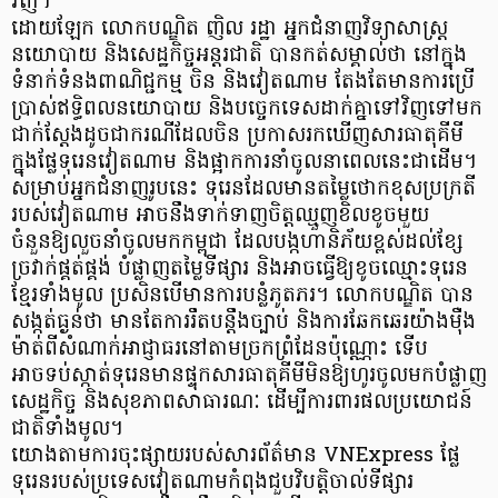
វិញ។
ដោយឡែក លោកបណ្ឌិត ញិល រដ្ឋា អ្នកជំនាញវិទ្យាសាស្ត្រ
នយោបាយ និងសេដ្ឋកិច្ចអន្តរជាតិ បានកត់សម្គាល់ថា នៅក្នុង
ទំនាក់ទំនងពាណិជ្ជកម្ម ចិន និងវៀតណាម តែងតែមានការប្រើ
ប្រាស់ឥទ្ធិពលនយោបាយ និងបច្ចេកទេសដាក់គ្នាទៅវិញទៅមក
ជាក់ស្តែងដូចជាករណីដែលចិន ប្រកាសរកឃើញសារធាតុគីមី
ក្នុងផ្លែទុរេនវៀតណាម និងផ្អាកការនាំចូលនាពេលនេះជាដើម។
សម្រាប់អ្នកជំនាញរូបនេះ ទុរេនដែលមានតម្លៃថោកខុសប្រក្រតី
របស់វៀតណាម អាចនឹងទាក់ទាញចិត្តឈ្មួញខិលខូចមួយ
ចំនួនឱ្យលួចនាំចូលមកកម្ពុជា ដែលបង្កហានិភ័យខ្ពស់ដល់ខ្សែ
ច្រវាក់ផ្គត់ផ្គង់ បំផ្លាញតម្លៃទីផ្សារ និងអាចធ្វើឱ្យខូចឈ្មោះទុរេន
ខ្មែរទាំងមូល ប្រសិនបើមានការបន្លំភូតភរ។ លោកបណ្ឌិត បាន
សង្កត់ធ្ងន់ថា មានតែការរឹតបន្តឹងច្បាប់ និងការឆែកឆេរយ៉ាងម៉ឺង
ម៉ាត់ពីសំណាក់អាជ្ញាធរនៅតាមច្រកព្រំដែនប៉ុណ្ណោះ ទើប
អាចទប់ស្កាត់ទុរេនមានផ្ទុកសារធាតុគីមីមិនឱ្យហូរចូលមកបំផ្លាញ
សេដ្ឋកិច្ច និងសុខភាពសាធារណៈ ដើម្បីការពារផលប្រយោជន៍
ជាតិទាំងមូល។
យោងតាមការចុះផ្សាយរបស់សារព័ត៌មាន VNExpress ផ្លែ
ទុរេនរបស់ប្រទេសវៀតណាមកំពុងជួបវិបត្តិចាល់ទីផ្សារ