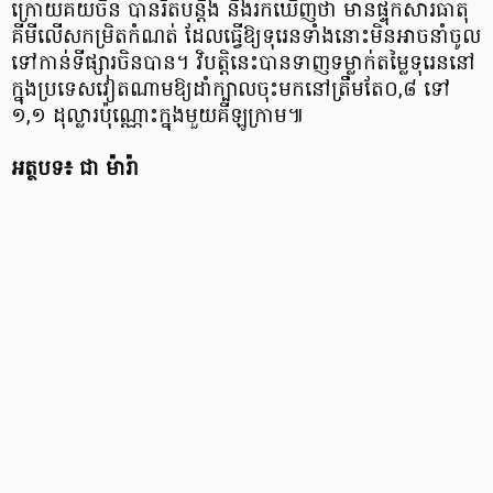
ក្រោយគយចិន បានរឹតបន្តឹង និងរកឃើញថា មានផ្ទុកសារធាតុ
គីមីលើសកម្រិតកំណត់ ដែលធ្វើឱ្យទុរេនទាំងនោះមិនអាចនាំចូល
ទៅកាន់ទីផ្សារចិនបាន។ វិបត្តិនេះបានទាញទម្លាក់តម្លៃទុរេននៅ
ក្នុងប្រទេសវៀតណាមឱ្យដាំក្បាលចុះមកនៅត្រឹមតែ០,៨ ទៅ
១,១ ដុល្លារប៉ុណ្ណោះក្នុងមួយគីឡូក្រាម៕
អត្ថបទ៖ ជា ម៉ារ៉ា