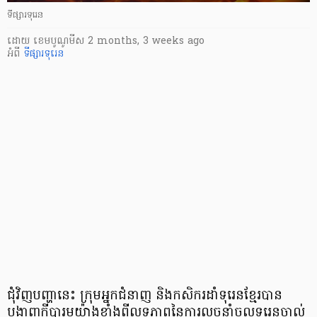
ទីផ្សារទុរេន
ដោយ
​ ខេមបូណូមីស
2 months, 3 weeks ago
អំពី
ទីផ្សារទុរេន
ជុំវិញបញ្ហានេះ ក្រុមអ្នកជំនាញ និងកសិករដាំទុរេនខ្មែរបាន
បង្ហាញក្តីបារម្ភយ៉ាងខ្លាំងពីលទ្ធភាពនៃការលួចនាំចូលទុរេនចាល់