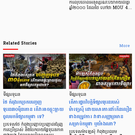
ការលុបចោលអនុស្សរណៈយោគយល់គ្នា
ឆ្នាំ២០០០ ដែលថៃ ហៅថា MOU 4…
Related Stories
More
ទីផ្សារទុរេន
ទីផ្សារទុរេន
ថៃ កំពុងរកច្រកបញ្ចេញ
តើការជួបវិបត្តិទីផ្សារទុរេនរបស់
ទុរេន៣០ម៉ឺនតោន តើវាអាចធ្លុះធ្លាយ
ម៉ាឡេស៊ី ដោយសារការដាំកើនលឿន
ចូលមកទីផ្សារកម្ពុជា ទេ?
ជាង​តម្រូវការ វាជាសញ្ញាព្រមាន
សម្រាប់កម្ពុជា ឬយ៉ាងណា?
ប្រទេសថៃ កំពុងប្រញាប់ប្រញាល់ជំរុញ
ការប្រើប្រាស់ និងចែកចាយផ្លែទុរេនភាគ
ប្រទេសម៉ាឡេស៊ី កំពុង​ប្រឈម