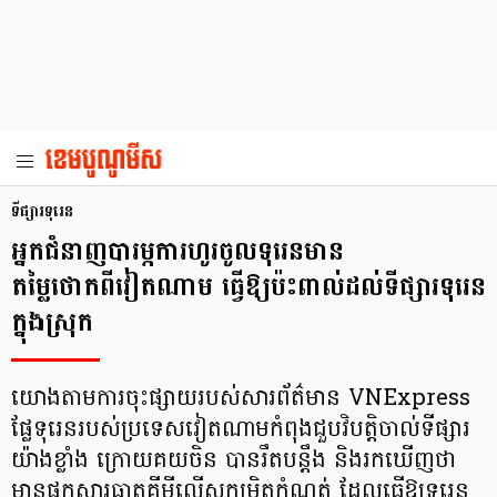
ទីផ្សារទុរេន
អ្នកជំនាញបារម្ភការហូរចូលទុរេនមាន
តម្លៃថោកពីវៀតណាម ធ្វើឱ្យប៉ះពាល់ដល់ទីផ្សារទុរេន
ក្នុងស្រុក
យោងតាមការចុះផ្សាយរបស់សារព័ត៌មាន VNExpress
ផ្លែទុរេនរបស់ប្រទេសវៀតណាមកំពុងជួបវិបត្តិចាល់ទីផ្សារ
យ៉ាងខ្លាំង ក្រោយគយចិន បានរឹតបន្តឹង និងរកឃើញថា
មានផ្ទុកសារធាតុគីមីលើសកម្រិតកំណត់ ដែលធ្វើឱ្យទុរេន