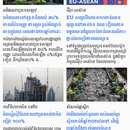
អតិផរណាប្រទេសឡាវ
អឺរ៉ុប-អាស៊ាន
អតិផរណានៅឡាវកើនដល់ ៣៤%
EU សន្យាវិនិយោគ១០ពាន់លាន
កាលពីខែកញ្ញា ជាអត្រាខ្ពស់មិនធ្លាប់
ដុល្លារនៅអាស៊ាន ខណៈវៀតណាម
មានក្នុងរយៈពេលជាង២០ឆ្នាំមកនេះ
ទទួលបានជំនួយរាប់ពាន់លានលើការ
ផ្លាស់មកប្រើថាមពលស្អាត
ការិយាល័យស្ថិតិរបស់ឡាវបានបង្ហាញថា
អត្រាអតិផរណារបស់ប្រទេសឡាវ
នៅទីក្រុងព្រុចសែលប្រទេសប៊ែលហ្ស៊ិក
បានកើនឡើងដល់ទៅ ៣៤% កាលពីខែ
កាលពីថ្ងៃទី១៤ធ្នូ អឺរ៉ុបបានលាកម្រាលព្រំ
កញ្ញា ពោលគឺបានកើនឡើង ៤%បន្ថែម
ក្រហមទទួលមេដឹកនាំអាស៊ាន ក្នុងជំនួប
ទៀត ពីកម្រិត៣០% ដ…
កំពូលអឺរ៉ុប-អាស៊ាន ដែលមានកម្…
ការវិនិយោគចិន នៅថៃ
សំណល់ផ្លាស្ទិក
ចិនស្នើសុំវិនិយោគនៅប្រទេសថៃកើន
ថៃនឹងឈប់នាំចូលកាកសំណល់ប្លា
ឡើង ១០០%
ស្ទិកចាប់ពីឆ្នាំ២០២៥តទៅ ដើម្បី
ប្រឆាំងនឹងការបំពុលបរិស្ថាន
ការដាក់ពាក្យស្នើសុំវិនិយោគរបស់ ក្រុម