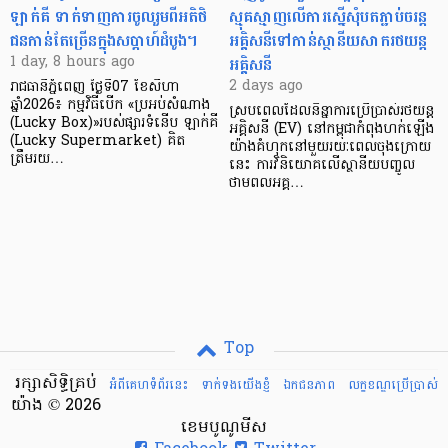
ឡាក់គី ទាក់ទាញការចូលរួមពីអតិថិ
ស្មុគស្មាញលើការស្នើសុំបតភ្ជាប់ចរន្ត
ជនកាន់តែច្រើនក្នុងសប្តាហ៍ដំបូង។
អគ្គិសនីទៅកាន់ស្ថានីយសាករថយន្ត
អគ្គិសនី
1 day, 8 hours ago
2 days ago
រាជធានីភ្នំពេញ ថ្ងៃទី07 ខែសីហា
ឆ្នាំ2026៖ កម្មវិធីបើក «ប្រអប់សំណាង
ស្របពេលដែលនិន្នាការប្រើប្រាស់រថយន្ត
(Lucky Box)»របស់ផ្សារទំនើប ឡាក់គី
អគ្គិសនី (EV) នៅកម្ពុជាកំពុងហក់ឡើង
(Lucky Supermarket) គិត
យ៉ាងគំហុកនៅមួយរយៈពេលចុងក្រោយ
ត្រឹមរយ…
នេះ ការវិនិយោគលើស្ថានីយបញ្ចូល
ថាមពលអគ្គ…
Top
រក្សាសិទ្ធិគ្រប់
អំពីគេហទំព័រនេះ
ទាក់ទងយើងខ្ញំ
ឯកជនភាព
លក្ខខណ្ឌ​ប្រើ​ប្រាស់
យ៉ាង © 2026
ខេមបូណូមីស