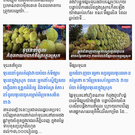
ខាងត្បូង ដែលមានបរិមាណសរុប
នឹងវិបត្តិទីផ្សារទុរេនជាបណ្តើរៗហើយ
ប្រមាណ៣០ម៉ឺនតោន ចំពេលមានការ
បន្ទាប់ពីការផលិតក្នុងស្រុកកើនឡើង
ព្រួយបារម្ភយ៉ា…
យ៉ាងឆាប់​រហ័ស ខណៈទីផ្សារចិន ដែល
ធ្លាប់ជាទី…
ទុរេននាំចូល
ទីផ្សារទុរេន
ទុរេននាំចូលកំពុងវាយបំបាក់ទីផ្សារ
អ្នកជំនាញបារម្ភការហូរចូលទុរេនមាន
ទុរេនក្នុងស្រុក ខណៈអ្នកដាំស្នើឱ្យគយ
តម្លៃថោកៗពីប្រទេសក្បែរខាង វាយ
បង្កើនការត្រួតពិនិត្យ និងទប់ស្កាត់ការ
បំបាក់ទីផ្សារទុរេនក្នុងស្រុក
នាំចូលទុរេនខុសច្បាប់ពីប្រទេសជិត
ផ្លែទុរេននៅវៀតណាម កំពុងជួបវិបត្តិ
ខាង
ចាល់ទីផ្សារយ៉ាងខ្លាំង បន្ទាប់ពីគយចិន
បានរឹតបន្តឹងការនាំចូល ក្រោយរកឃើញ
នាពេលថ្មីៗនេះប្រជាពលរដ្ឋបានប្រទះ
មានផ្ទុកសារធាតុគីមីលើសកម្រិត ដែ…
ឃើញមានការដាក់លក់ទុរេននៅតាមដង
ផ្លូវមួយចំនួនក្នុងរាជធានីភ្នំពេញ ក្នុងតម្លៃ
ទាបខុសប្រក្រតីរហូត
ដល់១៣,០០០រៀលក្ន…