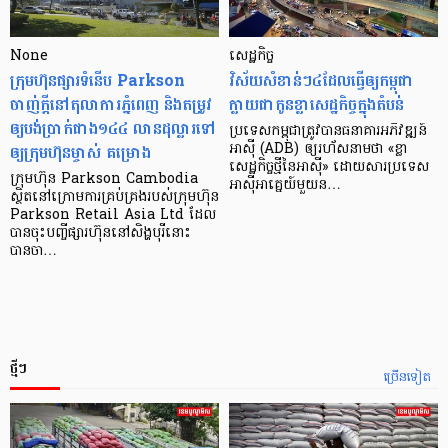
None
សេដ្ឋកិច្ច​
ក្រុមហ៊ុនផ្សារទំនើប Parkson
វិស័យ​សំខាន់ៗ​៤​ដែល​ធ្វើ​ឲ្យ​កម្ពុជា​
ចាញ់ក្ដីនៅតុលាការភ្នំពេញ និងតម្រូវ
ក្លាយ​ជា​កូន​ខ្លា​សេដ្ឋកិច្ច​ក្នុង​តំបន់
ឲ្យបង់ប្រាក់ជាង១៤៤ លានដុល្លារទៅ
ប្រទេស​កម្ពុជា​ត្រូវ​បាន​ធនាគារ​អភិវឌ្ឍន៍​
ឲ្យក្រុមហ៊ុនម្ចាស់ គម្រោង
អាស៊ី (ADB) ឲ្យ​រហ័ស​នាមថា «ខ្លា​
សេដ្ឋកិច្ច​ថ្មី​នៃ​អាស៊ី» ដោយសារ​ប្រទេស​
ក្រុមហ៊ុន Parkson Cambodia
អាស៊ី​អាគ្នេយ៍​មួយ​ន…
ស្ថិតនៅក្រោមការគ្រប់គ្រងរបស់ក្រុមហ៊ុន
Parkson Retail Asia Ltd ដែល
បានចុះបញ្ចីផ្សារហ៊ុននៅសិង្ហបុរីនោះ
បានចា…
ថ្មីៗ
ច្រើនទៀត