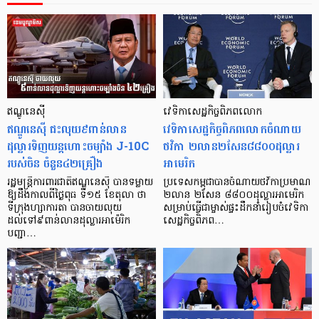
ឥណ្ឌូនេស៊ី
វេទិកាសេដ្ឋកិច្ច​ពិភព​លោក
ឥណ្ឌូនេស៊ី ជះលុយ៩ពាន់លាន
វេទិកា​​សេដ្ឋកិច្ច​ពិភព​លោក​ចំណាយ​
ដុល្លារទិញយន្ដហោះចម្បាំង J-10C
ថវិកា ២លាន​២​សែន​៨៨០០​ដុល្លារ​
របស់ចិន ចំនួន៤២គ្រឿង
អាមេរិក
រដ្ឋមន្ត្រីការពារជាតិឥណ្ឌូនេស៊ី បានទម្លាយ
ប្រទេស​កម្ពុជា​បាន​ចំណាយ​ថវិកា​ប្រមាណ
ឱ្យដឹងកាលពីថ្ងៃពុធ ទី១៥ ខែតុលា ថា
២​លាន ២​សែន ៨៨០០​ដុល្លារ​អាមេរិក
ទីក្រុងហ្សាការតា បានចាយលុយ
សម្រាប់​ធ្វើ​ជា​ម្ចាស់​ផ្ទះ​ដឹកនាំ​រៀបចំ​វេទិកា​
ដល់ទៅ៩ពាន់លានដុល្លារអាម៉េរិក
សេដ្ឋកិច្ច​ពិភព…
បញ្ជា…