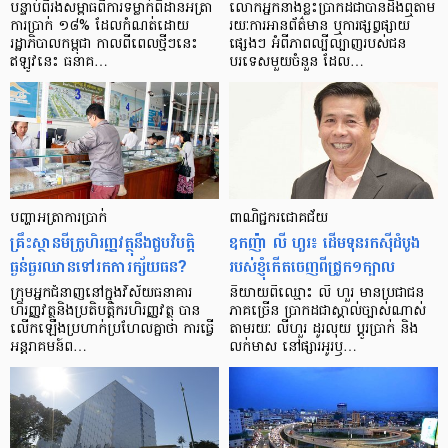
បន្ទាប់​ពី​រង​សម្ពាធ​​ពី​ការ​ទម្លាក់​ពិដាន​អត្រា​
លោកអ្នក​នាង​ខ្លះ​ប្រាកដ​ជា​បាន​​ដឹង​ឮ​តាម​
ការ​ប្រាក់ ១៨​% ដែល​កំណត់​ដោយ​
រយៈ​ការ​អាន​ព័ត៌មាន ឬ​ការ​ផ្សព្វផ្សាយ​
រដ្ឋាភិបាល​កម្ពុជា កាល​ពី​ពេល​ថ្មីៗ​នេះ
ផ្សេងៗ អំពី​ភាព​ល្បីល្បាញ​របស់​ជន​
ឥឡូវ​នេះ ធនាគ…
បរទេស​មួយ​ចំនួន ដែល…
បញ្ហា​អត្រា​ការប្រាក់
ពាណិជ្ជករជោគជ័យ
គ្រឹះស្ថាន​មីក្រូ​ហិរញ្ញវត្ថុ​នឹង​ជួប​វិបត្តិ​
ឧកញ៉ា លី ហួរ៖ ដើមទុនរកស៊ីដំបូង
ធ្ងន់ធ្ងរ​ឈាន​ទៅ​រក​ការ​ក្ស័យធន?
របស់ខ្ញុំកើតចេញពីជ្រូក១ក្បាល
ក្រុម​អ្នក​ជំនាញ​នៅ​ក្នុង​វិស័យ​ធនាគារ
និយាយ​ពី​ឈ្មោះ លី ហួរ មាន​ប្រជាជន​
ហិរញ្ញវត្ថុ​និង​ប្រតិបត្តិករ​ហិរញ្ញ​វត្ថុ បាន​​
ភាគ​ច្រើន ប្រាកដ​ជា​ស្គាល់​ច្បាស់​ណាស់
លើក​ឡើង​ប្រហាក់​ប្រហែល​គ្នា​ថា ការ​ធ្វើ​
តាមរយៈ លីហួរ ដូរ​លុយ ប្តូរ​បា្រក់ និង​
អន្តរាគមន៍​ព…
លក់​មាស នៅ​ផ្សារ​អូរ​ឫ…