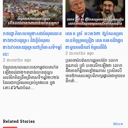
រាជរដ្ឋាភិបាលកម្ពុជាសងបំណុលបាន
លោក ត្រាំ អះអាងថា ឱ្យតែសម្រេច
ជាង២៨០ដុល្លារ និងខ្ចីបំណុល
បានកិច្ចព្រមព្រៀង លោកអាចនឹងជួប
ជាង៩០លានដុល្លារនៅត្រីមាសទី១ឆ្នាំ
ជាមួយមេដឹកនាំកំពូលអ៊ីរ៉ង់
នេះ
2 months ago
2 months ago
ប្រធានាធិបតីសហរដ្ឋអាម៉េរិក លោក
ដូណាល់ ត្រាំ បានលើកឡើងថា លោក
បំណុលសាធារណៈរបស់កម្ពុជាបានកើន
នឹងមានកិត្តិយសខ្លាំងណាស់ ប្រសិនបើ
ឡើងដល់ជាង១៣ពាន់លានដុល្លារ
មានឱកាសបានជួបពិភាក្សាផ្ទាល់ជាមួយមេ
អាម៉េរិកគិតត្រឹមត្រីមាសទី១ឆ្នាំ២០២៦
ដឹកនាំ…
ដែលជាកម្រិតអាចគ្រប់គ្រងបាន ក្នុង
នោះ៩៦%ជាបំណ…
Related Stories
More