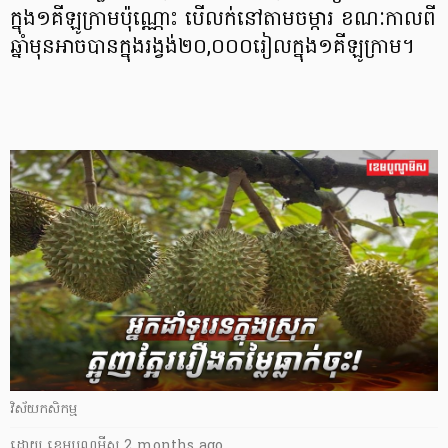
ក្នុង១គីឡូក្រាមប៉ុណ្ណោះ បើលក់នៅតាមចម្ការ ខណៈកាលពី
ឆ្នាំមុនអាចបានក្នុងរង្វង់២០,០០០រៀលក្នុង១គីឡូក្រាម។
វិស័យ​កសិកម្ម
ដោយ
​ ខេមបូណូមីស
2 months ago