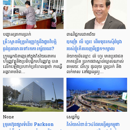
បញ្ហា​អត្រា​ការប្រាក់
ពាណិជ្ជករជោគជ័យ
គ្រឹះស្ថាន​មីក្រូ​ហិរញ្ញវត្ថុ​នឹង​ជួប​វិបត្តិ​
ឧកញ៉ា លី ហួរ៖ ដើមទុនរកស៊ីដំបូង
ធ្ងន់ធ្ងរ​ឈាន​ទៅ​រក​ការ​ក្ស័យធន?
របស់ខ្ញុំកើតចេញពីជ្រូក១ក្បាល
ក្រុម​អ្នក​ជំនាញ​នៅ​ក្នុង​វិស័យ​ធនាគារ
និយាយ​ពី​ឈ្មោះ លី ហួរ មាន​ប្រជាជន​
ហិរញ្ញវត្ថុ​និង​ប្រតិបត្តិករ​ហិរញ្ញ​វត្ថុ បាន​​
ភាគ​ច្រើន ប្រាកដ​ជា​ស្គាល់​ច្បាស់​ណាស់
លើក​ឡើង​ប្រហាក់​ប្រហែល​គ្នា​ថា ការ​ធ្វើ​
តាមរយៈ លីហួរ ដូរ​លុយ ប្តូរ​បា្រក់ និង​
អន្តរាគមន៍​ព…
លក់​មាស នៅ​ផ្សារ​អូរ​ឫ…
None
សេដ្ឋកិច្ច​
ក្រុមហ៊ុនផ្សារទំនើប Parkson
វិស័យ​សំខាន់ៗ​៤​ដែល​ធ្វើ​ឲ្យ​កម្ពុជា​