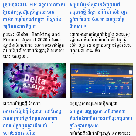
ក្រុមហ៊ុនCDL HR ទទួលបានពានរ
សម្រាប់អ្នក​ស្វែងរកទិញ​ផ្ទះ​នៅ
ង្វាន់ជាក្រុមហ៊ុនប្រឹក្សាយោបល់
គម្រោង​ថ្មី ដឹស្ដា មុនីរ៉ាហ៍ ប៉េង ហួត
ការងារល្អបំផុតនៅកម្ពុជា ពីស្ថាប័ន
ផ្លូវជាតិ​លេខ​ 6A មាន​បញ្ចុះ​តម្លៃ​
កម្រិតអន្តរជាតិមួយ
ពិសេស!!!
ថ្មីៗនេះ Global Banking and
ដោយ​មាន​ការគាំទ្រ​យ៉ាង​ខ្លាំង និង​ដើម្បី​
Finance Award 2020 ដែលជា
ឆ្លើយតប​នឹង​សំណើ​របស់​អតិថិជន បុរី
ស្ថាប័នលំដាប់ពិភព លោកមួយខាងផ្នែក
ប៉េង ហួត នៅ​បន្ត​ការ​បញ្ចុះ​តម្លៃ​ពិសេស​
វាយតម្លៃលើការងារហិរញ្ញវត្ថុនិងធនាគារ
រហូត​ដល់ ៣% និង…
នោះ បានផ្តល…
មេរោគបំប្លែងថ្មី ឌែលតា
បច្ចុប្បន្នភាព​ផ្សារភាគហ៊ុន​កម្ពុជា
មេរោគបំប្លែងថ្មី ឌែលតា នៅតែបន្ត
សកម្មភាពជួញដូរភាគហ៊ុនថមថយ
វាយលុកនៅទូទាំងប្រទេសកម្ពុជា
កំដៅបន្តិចហើយ បន្ទាប់ពីពុះកញ្ជ្រោល
ខណៈចំនួនអ្នកឆ្លងកើនដល់
ខ្លាំងក្នុងខែឧសភា
១.៣២៥នាក់ហើយ
ចាប់តាំងពីដើមខែមិថុនាឆ្នាំ ២០២០នេះ