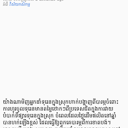
អំពី
វិស័យ​កសិកម្ម
យ៉ាងណាមិញអ្នកដាំទុរេនក្នុងស្រុកហាក់បង្ហាញពីបារម្ភចំពោះ
ការហូរចូលទុរេនមានតម្លៃថោកៗពីប្រទេសជិតក្នុងការវាយ
បំបាក់ទីផ្សារទុរេនក្នុងស្រុក ចំពេលដែលថ្លៃដើមផលិតនៅឆ្នាំ
បានហក់ឡើងខ្ពស់ ដែលធ្វើឱ្យពួកគេបារម្ភពីការខាតបង់។