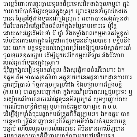
បារម្ភចំពោះការធ្លុះធ្លាយទុរេនពីប្រទេសជិតខាងចូលកម្ពុជា ក្នុង
ការវាយបំបាក់ទីផ្សារទុរេនក្នុងស្រុក ព្រោះទុរេននាំចូលតែងតែ
មានតម្លៃធូរថ្លៃជាងទុរេនដាំក្នុងស្រុក។ លោកបានសង្កត់ធ្ងន់ថា
មិនមែនកសិករខ្មែរមិនចង់លក់ក្នុងតម្លៃទាបនោះទេ ប៉ុន្តែ
ដោយសារថ្លៃដើមថែទាំ ជី ថ្នាំ និងកម្លាំងពលកម្មមានតម្លៃខ្ពស់
ទើបមិនអាចលក់ក្នុងតម្លៃថោកដូចទុរេននាំចូលបាន។ ទន្ទឹមនឹង
នេះ លោក បន្តទទូចដល់អាជ្ញាធរព្រំដែនឱ្យជួយទប់ស្កាត់ការនាំ
ចូលទុរេនខុសច្បាប់ ដើម្បីជួយលើកកម្ពស់ទីផ្សារ និងជីវភាព
របស់អ្នកដាំទុរេនក្នុងស្រុក។
ជុំវិញកង្វល់រឿងទុរេននាំចូល និងសុវត្ថិភាពចំណីអាហារ ឯក
ឧត្តម គឹម មាសសុខសីហា អគ្គនាយកនៃអគ្គនាយកដ្ឋានការពារ
អ្នកប្រើប្រាស់ កិច្ចការប្រកួតប្រជែង និងបង្ក្រាបការក្លែងបន្លំ
(ក.ប.ប.) បានគូសបញ្ជាក់ថា ក្នុងករណីប្រជាពលរដ្ឋជួបប្រទះ ឬ
សង្ស័យលើការចរាចរណ៍ផ្លែទុរេនមិនប្រក្រតី សូមប្រញាប់រាយ
ការណ៍មកមន្ត្រីជំនាញ ឬមកកាន់អគ្គនាយកដ្ឋាន ក.ប.ប.
ដើម្បីឱ្យកម្លាំងចុះអន្តរាគមន៍ត្រួតពិនិត្យភ្លាមៗ។ ឯកឧត្តម បាន
បន្ថែមថា ន្ត្រីជំនាញបានចុះពិនិត្យតាមទីតាំងលក់ទុរេនជាបន្ត
បន្ទាប់ ហើយរហូតមកទល់ពេលនេះ គឺមិនទាន់រកឃើញមាន
ទុរេនផ្ទុកសារធាតុគីមីហាមឃាត់ណាមួយនៅឡើយទេ។