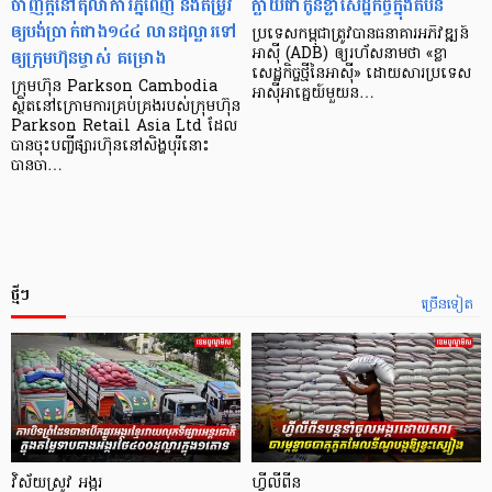
ចាញ់ក្ដីនៅតុលាការភ្នំពេញ និងតម្រូវ
ក្លាយ​ជា​កូន​ខ្លា​សេដ្ឋកិច្ច​ក្នុង​តំបន់
ឲ្យបង់ប្រាក់ជាង១៤៤ លានដុល្លារទៅ
ប្រទេស​កម្ពុជា​ត្រូវ​បាន​ធនាគារ​អភិវឌ្ឍន៍​
ឲ្យក្រុមហ៊ុនម្ចាស់ គម្រោង
អាស៊ី (ADB) ឲ្យ​រហ័ស​នាមថា «ខ្លា​
សេដ្ឋកិច្ច​ថ្មី​នៃ​អាស៊ី» ដោយសារ​ប្រទេស​
ក្រុមហ៊ុន Parkson Cambodia
អាស៊ី​អាគ្នេយ៍​មួយ​ន…
ស្ថិតនៅក្រោមការគ្រប់គ្រងរបស់ក្រុមហ៊ុន
Parkson Retail Asia Ltd ដែល
បានចុះបញ្ចីផ្សារហ៊ុននៅសិង្ហបុរីនោះ
បានចា…
ថ្មីៗ
ច្រើនទៀត
វិស័យស្រូវ អង្ករ
ហ្វីលីពីន