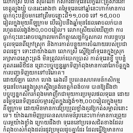
លោកស្រី ហេង សុធាណា កសិករដាំទុរេនលក្ខណៈគ្រួសារនៅ
ខេត្តត្បូងឃ្មុំ បានអះអាងថា តម្លៃទុរេននៅឆ្នាំនេះហាក់មានការ
ធ្លាក់ចុះបន្តិចមកនៅត្រឹមចន្លោះពី១១,០០0 ទៅ ១៥,០០០
រៀលក្នុងមួយគីឡូក្រាម បើធៀបនឹងឆ្នាំមុនដែលអាចលក់បាន
រហូតដល់រង្វង់២០,០០០រៀល។ លោកស្រីយល់ឃើញថា ការ
ធ្លាក់ចុះនេះអាចបណ្តាលមកពីកត្តាសេដ្ឋកិច្ចសកល ការបន្តហូរ
ចូលទុរេនពីក្រៅស្រុក និងការកាត់បន្ថយការចំណាយរបស់ប្រជា
ពលរដ្ឋ។ ទោះជាយ៉ាងណា លោកស្រី ស្នើឱ្យដាំទុរេនក្នុងស្រុក
រក្សាភាពស្មោះត្រង់ មិនត្រូវលក់បោកប្រាស់ កាត់ទុរេនខ្ចី ឬបន្លំ
ភូតភរអតិថិជន ព្រោះបច្ចុប្បន្នអ្នកទិញកំពុងមានការរារែកចិត្តក្នុង
ការបញ្ជាទិញយកទៅបរិភោគ។
ដោយឡែក លោក ហេង ឆេងលី ប្រធានសហគមន៍កសិកម្ម
ទុរេនបែកអន្លូងស្រុកស្ទឹងត្រង់ខេត្តកំពង់ចាម បានឱ្យដឹងថា
បច្ចុប្បន្នកសិករកំពុងមមាញឹកជាមួយការប្រមូលផលទុរេន ដោយ
តម្លៃទុរេនទិញដល់ចម្ការស្ថិតក្នុងរង្វង់១២,០០០រៀលក្នុងមួយ
គីឡូក្រាម ដោយមិនមានការប្រែប្រួលខ្លាំងគួរឱ្យកត់សម្គាល់នោះ
ទេ។ យ៉ាងណាមិញប្រធានសហគមន៍រូបនេះហាក់មានការព្រួយ
បារម្ភយ៉ាងខ្លាំង ក្រោយដឹងថា ទុរេននៅប្រទេសជិតខាងដែល
កំពុងចាស់កំពុងដល់រដូវប្រមូលដូចគ្នាដែរ ដែលធ្វើឱ្យមានការ