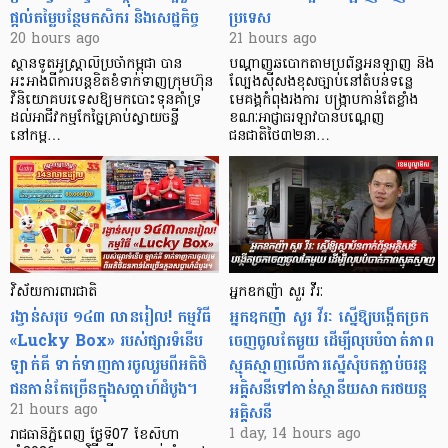
ផ្តល់តម្លៃបន្ថែមកសិករ និងសេដ្ឋកិច្ច
ប្រទេស
20 hours ago
21 hours ago
ស្ថានទូតអូស្ត្រាលីប្រចាំកម្ពុជា បាន
បណ្តាញឆបោកតាមប្រព័ន្ធអនឡាញ និង
អះអាងពីការបន្តខិតខំទាក់ទាញក្រុមហ៊ុន
ល្បែងស៊ីសងខុសច្បាប់នៅតំបន់ទន្លេ
វិនិយោគបរទេសឱ្យមកបោះទុនគាំទ្រ
មេគង្គកំពុងរងការ បង្ក្រាប​កាន់តែខ្លាំង
ដល់អាជីវកម្មកែច្នៃគ្រាប់ស្វាយចន្ទី
ខណៈអាជ្ញាធរឡាវបានបណ្តេញ
នៅកម្ព…
ជនជាតិថៃ៣២នា…
វិស័យការពារជាតិ
អ្នកឧកញ៉ា សួរ វីរៈ
រង្វាន់សរុប ១៤៣ លានរៀល! កម្មវិធី
អ្នកឧកញ៉ា សួរ វីរៈ ស្នើឱ្យបង្កើតច្រក
«Lucky Box» របស់ផ្សារទំនើប
ចេញចូលតែមួយ ដើម្បីលុបបំបាត់ភាព
ឡាក់គី ទាក់ទាញការចូលរួមពីអតិថិ
ស្មុគស្មាញលើការស្នើសុំបតភ្ជាប់ចរន្ត
ជនកាន់តែច្រើនក្នុងសប្តាហ៍ដំបូង។
អគ្គិសនីទៅកាន់ស្ថានីយសាករថយន្ត
អគ្គិសនី
21 hours ago
1 day, 14 hours ago
រាជធានីភ្នំពេញ ថ្ងៃទី07 ខែសីហា