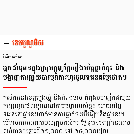
វិស័យ​កសិកម្ម
អ្នកដាំទុរេនក្នុងស្រុកត្អូញត្អែររឿងតម្លៃធ្លាក់ចុះ និង
បង្ហាញការព្រួយបារម្ភពីការហូរចូលទុរេនតម្លៃថោកៗ
កសិករនៅខេត្តត្បូងឃ្មុំ និងកំពង់ចាម កំពុងមមាញឹកជាមួយ
ការប្រមូលផលទុរេននៅតាមចម្ការរបស់ខ្លួន ដោយតម្លៃ
ទុរេននៅឆ្នាំនេះហាក់មានការធ្លាក់ចុះបើធៀបនឹងឆ្នាំនេះ។
បើតាមការអះអាងរបស់ក្រុមកសិករ ផ្លែទុរេននៅឆ្នាំនេះអាច
លក់បានចន្លោះពី១១,០០០ ទៅ ១៥,០០០រៀល