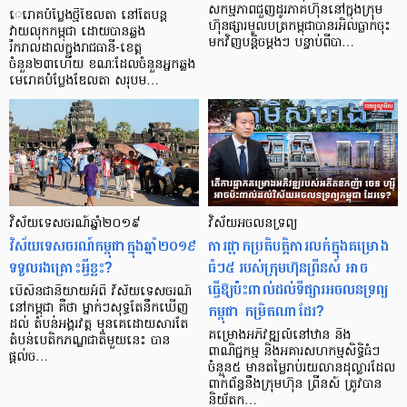
សកម្មភាពជួញដូរភាគហ៊ុននៅក្នុងក្រុម
េរោគបំប្លែងថ្មីឌែលតា នៅតែបន្ត
ហ៊ុនផ្សារមូលបត្រកម្ពុជាបានរអិលធ្លាក់ចុះ
វាយលុកកម្ពុជា ដោយបានឆ្លង
មកវិញបន្តិចម្តងៗ បន្ទាប់ពីបា…
រីករាលដាលក្នុងរាជធានី-ខេត្ត
ចំនួន២៣ហើយ ខណៈដែលចំនួនអ្នកឆ្លង
មេរោគបំប្លែងឌែលតា សរុបម…
វិស័យទេសចរណ៍ឆ្នាំ២០១៩
វិស័យអចលនទ្រព្យ
វិស័យទេសចរណ៍កម្ពុជាក្នុងឆ្នាំ២០១៩
ការផ្អាកប្រតិបត្តិការលក់ក្នុងគម្រោង
ទទួលរងគ្រោះអ្វីខ្លះ?
ធំៗ៥ របស់ក្រុមហ៊ុនព្រីនស៍ អាច
ធ្វើឱ្យប៉ះពាល់ដល់ទីផ្សារអចលនទ្រព្យ
បើសិនជានិយាយអំពី វិស័យទេសចរណ៍
កម្ពុជា កម្រិតណាដែរ?
នៅកម្ពុជា គឺថា ម្នាក់ៗសុទ្ធតែនឹកឃើញ
ដល់ តំបន់អង្គរវត្ត មុនគេដោយសារតែ
គម្រោងអភិវឌ្ឍលំនៅឋាន និង
តំបន់បេតិកភណ្ឌជាតិមួយនេះ បាន
ពាណិជ្ជកម្ម និងអគារសហកម្មសិទ្ធិធំៗ
ផ្តល់ច…
ចំនួន៥ មានតម្លៃរាប់រយលានដុល្លារដែល
ពាក់ព័ន្ធនឹងក្រុមហ៊ុន ព្រីនស៍ ត្រូវបាន
និយ័តក…