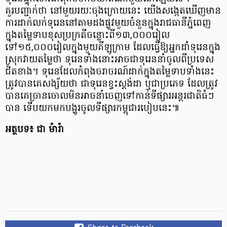
គួរបញ្ជាក់ថា នៅមួយរយៈចុងក្រោយនេះ យើងសង្កេតឃើញមាន
ការដាក់លក់ទុរេននៅតាមដងផ្លូវមួយចំនួនក្នុងរាជធានីភ្នំពេញ
ក្នុងតម្លៃទាបខុសប្រក្រតីចន្លោះពី១៣,០០០រៀល
ទៅ១៥,០០០រៀលក្នុងមួយគីឡូក្រាម ដែលធ្វើឱ្យអ្នកដាំទុរេនក្នុង
ស្រុកវាយតម្លៃថា ទុរេនទាំងនោះអាចជាទុរេននាំចូលពីប្រទេស
ជិតខាង។ ទុរេនដែលកំពុងចរាចរណ៍ដាក់ក្នុងតម្លៃទាបទាំងនេះ
ត្រូវបានគេសង្ស័យថា ជាទុរេនខ្វះស្តង់ដា ឬជាប្រភេទ ដែលត្រូវ
បានគេច្រានចោលមិនអាចនាំចេញទៅកាន់ទីផ្សារអន្តរជាតិធំៗ
បាន ទើបយកមកបង្ហូរចូលទីផ្សារកម្ពុជារបៀបនេះ៕
អត្ថបទ៖ ជា ម៉ារ៉ា