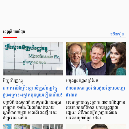
ពេញនិយមបំផុត
ច្រើនទៀត
មីក្រូ​ហិរញ្ញវត្ថុ
មនុស្ស​ធម៌​គ្មាន​ព្រំដែន
ធនាគារ​និង​គ្រឹះស្ថាន​មីក្រូ​ហិរញ្ញវត្ថុ​
ជន​បរទេស​៣​រូប​ដែល​ជួយ​ខ្មែរ​លេច​ធ្លោ​
ជួប«គ្រោះ»ក្តៅ​គគុក​មួយ​ទៀត​ហើយ!
ជាង​គេ
បន្ទាប់​ពី​រង​សម្ពាធ​​ពី​ការ​ទម្លាក់​ពិដាន​អត្រា​
លោកអ្នក​នាង​ខ្លះ​ប្រាកដ​ជា​បាន​​ដឹង​ឮ​តាម​
ការ​ប្រាក់ ១៨​% ដែល​កំណត់​ដោយ​
រយៈ​ការ​អាន​ព័ត៌មាន ឬ​ការ​ផ្សព្វផ្សាយ​
រដ្ឋាភិបាល​កម្ពុជា កាល​ពី​ពេល​ថ្មីៗ​នេះ
ផ្សេងៗ អំពី​ភាព​ល្បីល្បាញ​របស់​ជន​
ឥឡូវ​នេះ ធនាគ…
បរទេស​មួយ​ចំនួន ដែល…