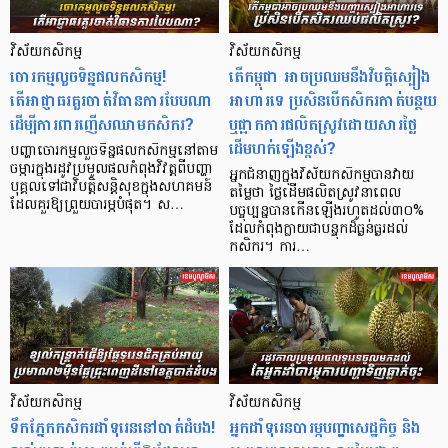
វិស័យ​កសិកម្ម
វិស័យ​កសិកម្ម
ចោរកម្មលួចទិន្នផលកសិកម្ម!
តើកម្ពុជា អាចប្រឈមនឹងវិបត្តិស្បៀង
តើអាជ្ញាធរគួរចាត់វិធានការបែបណា​
អាហារទេ ប្រសិនបើកសិករកាត់បន្ថយ
ដើម្បីការពារញើសឈាមកសិករ?
ឬផ្អាកការផលិតស្រូវដោយសារថ្លៃ
ដើមហក់ឡើងខ្ពស់?
បញ្ហាចោរកម្មលួចទិន្នផលកសិកម្មនៅតាម
ចម្ការក្នុងរដូវប្រមូលផលកំពុងវិវត្តពីបញ្ហា
អ្នកជំនាញក្នុងវិស័យកសិកម្មបានវាយ
បុគ្គលទៅជាវិបត្តិសន្តិសុខក្នុងសហគមន៍
តម្លៃថា ថ្លៃដើមផលិតស្រូវនាពេល
ដែលគួរឱ្យព្រួយបារម្ភបំផុត។ ស…
បច្ចុប្បន្នបានកើនឡើងរហូតដល់៣០%
ដែលកំពុងក្លាយជាបន្ទុកដ៏ធ្ងន់ធ្ងរដល់
កសិករ។ ការ…
វិស័យ​កសិកម្ម
វិស័យ​កសិកម្ម
ទឹកភ្នែកកសិករដាំទុរេននៅបាត់ដំបង!
អ្នកដាំទុរេនបារម្ភបញ្ហាសេដ្ឋកិច្ច និង