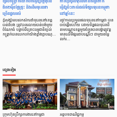
ខ្យល់កន្ត្រាក់បោកបក់ធ្វើឱ្យផ្លែទុរេន
ការហូរចូលទុរេនមានតម្លៃថោក
ជិត២ម៉ឺនផ្លែជ្រុះ និងដើមទុរេនជា
ធ្វើឱ្យប៉ះពាល់ដល់ទីផ្សារទុរេនកម្ពុជា
ច្រើនដួលរលំ
នៅឆ្នាំនេះ
​​ក្តីសង្ឃឹមរបស់កសិករដាំទុរេននៅខេត្ត
​​រដូវកាលប្រមូលផលទុរេននៅកម្ពុជា បាន
បាត់ដំបង ត្រូវបានរលាយបាត់បង់មួយ
ចាប់ផ្តើមហើយ ដោយទិន្នផលទុរេនពី
ចំណែកធំ បន្ទាប់ពីគ្រោះធម្មជាតិខ្យល់
តាមបណ្តាខេត្តមួយចំនួនបានបង្ហាញវត្ត
កន្ត្រាក់បានបោកបក់យ៉ាងខ្លាំងក្លាបណ្…
មានលើទីផ្សារជាបណ្តើរៗ ជាមួយតម្លៃ
លក់រ…
ផ្សេងទៀត
ក្រុមហ៊ុនប្រឹក្សាការងារនៅកម្ពុជា
អត្ថបទ​ពាណិជ្ជកម្ម