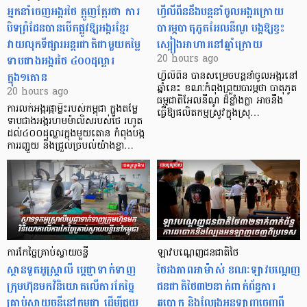
អ្នកនាំចេញអង្ករថៃ ត្អូញត្អែរថា ការ
ហ្វីលីពីននឹងបន្តនាំចូលអង្ករក្រោយ
បិទព្រំដែនបានបើកផ្លូវឱ្យអង្ករខ្មែរ
បារម្ភបាតុភូតអែលនីណូ បង្កឱ្យខ្វះ
វាយលុកទីផ្សារអន្តរជាតិជាមួយតម្លៃ
ស្បៀងអាហារនៅឆ្នាំក្រោយ
ទាបជាងអង្ករថៃ ៤០០ដុល្លារ
20 hours ago
ក្នុង១តោន
ហ្វីលីពីន បាន​សម្រេចបន្តនាំចូលអង្ករនៅ
ឆ្នាំនេះ ខណៈកំពុងព្រួយបារម្ភថា បាតុភូត
20 hours ago
ធម្មជាតិអែលនីណូ ដ៏ខ្លាំងក្លា​ អាចនឹង
ការលក់អង្ករផ្កាម្លិះរបស់កម្ពុជា ក្នុងតម្លៃ
ធ្វើឱ្យផលិតកម្មស្រូវក្នុងស្រុ…
ទាបជាងអង្ករហមម៉ាលិសរបស់ថៃ រហូត
ដល់៤០០ដុល្លារក្នុងមួយតោន កំពុងបង្ក
ការរញ្ជួយ និងជ្រួលច្របល់យ៉ាងខ្លា…
ការកែច្នៃគ្រាប់ស្វាយចន្ទី
ឡាវបណ្តេញជនជាតិថៃ
ស្ថានទូតអូស្ត្រាលី ប្តេជ្ញាទាក់ទាញ
ថៃរងភាពអាម៉ាស់ ខណៈឡាវបណ្តេញ
ក្រុមហ៊ុនមក​វិនិយោគលើការកែច្នៃ
ជនជាតិថៃ៣២នាក់ពាក់ព័ន្ធការ
គ្រាប់ស្វាយចន្ទីនៅកម្ពុជា ដើម្បីជួយ
ឆបោក និងល្បែងអនឡាញចេញពី