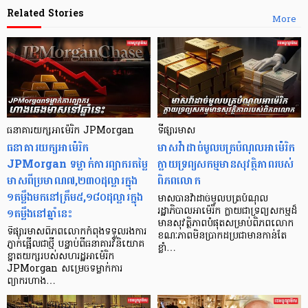
Related Stories
More
​ធនាគារយក្ស​អាម៉េរិក JPMorgan
ទីផ្សារមាស
​ធនាគារយក្ស​អាម៉េរិក
មាសវ៉ាដាច់មូលបត្របំណុលអាម៉េរិក
JPMorgan ទម្លាក់ការព្យាករតម្លៃ
ក្លាយទ្រព្យសកម្មមានសុវត្ថិភាពរបស់
មាសពីប្រមាណ៧,២៣០ដុល្លារក្នុង​
ពិភពលោក
១តម្លឹង​មកនៅ​ត្រឹម៥,១៨០ដុល្លារក្នុង​
មាសបានវ៉ាដាច់មូលបត្របំណុល
១តម្លឹង​នៅឆ្នាំនេះ
រដ្ឋាភិបាលអាម៉េរិក ក្លាយជាទ្រព្យសកម្មដ៏
មានសុវត្ថិភាពបំផុតសម្រាប់​ពិភពលោក
ទីផ្សារមាសពិភពលោកកំពុងទទួលរងការ
ខណៈភាពមិនប្រាកដប្រជា​​មានកាន់​តែ
ភ្ញាក់ផ្អើលជាថ្មី បន្ទាប់ពីធនាគារវិនិយោគ
ខ្លាំ…
ខ្នាតយក្សរបស់​សហ​រដ្ឋអាម៉េរិក
JPMorgan សម្រេចទម្លាក់ការ
ព្យាករហាង…