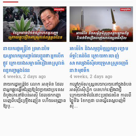
នាយករដ្ឋមន្ត្រីថៃ ព្រមានបិទ
អាម៉េរិក និងសម្ពន្ធមិត្តព្រួតគ្នាឡោម
ឧស្សាហកម្មកញ្ឆាដែលខ្លួនជាអ្នកបើក
ព័ទ្ធរិះគន់ចិន ក្រោយការបាញ់
ផ្លូវ ក្រោយរងសម្ពាធពីរឿងអាស្រូវរត់
សាកល្បងមីស៊ីលយុទ្ធសាស្ត្រចេញពី
ពន្ធកញ្ឆាឆ្លងដែន
នាវាមុជទឹក
4 weeks, 2 days ago
4 weeks, 2 days ago
នាយករដ្ឋមន្ត្រីថៃ​ លោក អានុទីន ដែល
កម្តៅភូមិសាស្ត្រនយោបាយនៅក្នុងតំបន់
ជាអ្នកផ្តួចផ្តើមជំរុញឱ្យថៃក្លាយជាប្រទេស
អាស៊ីប៉ាស៊ីហ្វិក បានហក់ឡើងជាថ្មី
ដំបូងគេនៅតំបន់អាស៊ី ដែលដកកញ្ឆា
ក្រោយកងទ័ពរំដោះប្រជាជនចិន កាលពី
ចេញពីបញ្ជីគ្រឿងញៀន ហើយអនុញ្ញាត​
ថ្ងៃទី៦ ខែកក្កដា បានធ្វើតេស្តបាញ់មី
ឱ្យប្…
ស៊ី…