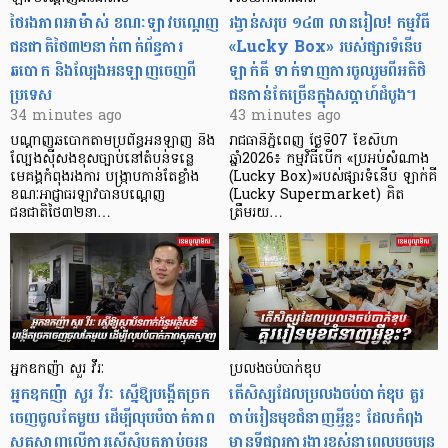
ថៃរងភាពអាម៉ាស់ ខណៈឡាវបណ្តេញ
រង្វាន់សរុប ១៤៣ លានរៀល! កម្មវិធី
ជនជាតិថៃ៣២នាក់ពាក់ព័ន្ធការ
«Lucky Box» របស់ផ្សារទំនើប
ឆបោក និងល្បែងអនឡាញចេញពី
ឡាក់គី ទាក់ទាញការចូលរួមពីអតិថិ
ប្រទេស
ជនកាន់តែច្រើនក្នុងសប្តាហ៍ដំបូង។
34 minutes ago
43 minutes ago
បណ្តាញឆបោកតាមប្រព័ន្ធអនឡាញ និង
រាជធានីភ្នំពេញ ថ្ងៃទី07 ខែសីហា
ល្បែងស៊ីសងខុសច្បាប់នៅតំបន់ទន្លេ
ឆ្នាំ2026៖ កម្មវិធីបើក «ប្រអប់សំណាង
មេគង្គកំពុងរងការ បង្ក្រាប​កាន់តែខ្លាំង
(Lucky Box)»របស់ផ្សារទំនើប ឡាក់គី
ខណៈអាជ្ញាធរឡាវបានបណ្តេញ
(Lucky Supermarket) គិត
ជនជាតិថៃ៣២នា…
ត្រឹមរយ…
អ្នកឧកញ៉ា សួរ វីរៈ
ប្រលងចប់បាក់ឌុប
អ្នកឧកញ៉ា សួរ វីរៈ ស្នើឱ្យបង្កើតច្រក
តើសិស្សដែលប្រលងចប់បាក់ឌុប គួរ
ចេញចូលតែមួយ ដើម្បីលុបបំបាត់ភាព
ចាប់រៀនមុខជំនាញអ្វីខ្លះ ដែលកំពុង
ស្មុគស្មាញលើការស្នើសុំបតភ្ជាប់ចរន្ត
មានទីផ្សារការងារខ្ពស់នាពេលបច្ចុប្បន្ន