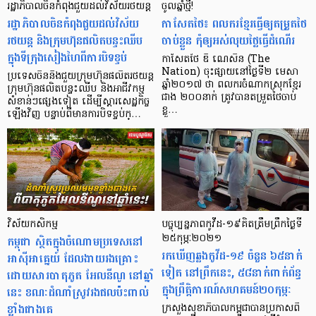
រដ្ឋាភិបាលចិនកំពុងជួយដល់វិស័យរថយន្ត
ចូលឆ្នាំថ្មី!
រដ្ឋាភិបាលចិនកំពុងជួយដល់វិស័យ
កាសែតថៃ៖ ពលករ​ខ្មែរធ្វើ​​ឲ្យ​តម្រួត​ថៃ​
រថយន្ត និងក្រុមហ៊ុនផលិតបន្ទះឈីប
ចាប់​ខ្លួន កុំ​ឲ្យ​អស់លុយ​ថ្លៃ​ធ្វើ​ដំណើរ
ក្នុងទីក្រុងសៀងហៃពីការបិទខ្ទប់
កាសែតថៃ ឌឹ ណេសិន (The
Nation) ចុះ​ផ្សាយ​នៅថ្ងៃទី២ មេសា
ប្រទេសចិននឹងជួយក្រុមហ៊ុនផលិតរថយន្ត
ឆ្នាំ​២០១៧ ថា ពលករ​ចំណាក​ស្រុក​ខ្មែរ
ក្រុមហ៊ុនផលិតបន្ទះឈីប និងអាជីវកម្ម
ជាង ២០០នាក់ ត្រូវ​បាន​តម្រួត​ថៃ​ចាប់​
សំខាន់ៗផ្សេងទៀត ដើម្បីស្តារសេដ្ឋកិច្ច
ខ្លួ…
ឡើងវិញ បន្ទាប់ពីមានការបិទខ្ទប់ក្…
វិស័យកសិកម្ម
បច្ចុប្បន្នភាពកូវីដ-១៩គិតត្រឹមព្រឹកថ្ងៃទី
កម្ពុជា ស្ថិតក្នុងចំណោមប្រទេសនៅ
២៥កុម្ភៈ២០២១
រកឃើញឆ្លង​កូវីដ-១៩ ចំនួន ៦៥នាក់
អាស៊ីអាគ្នេយ៍ ដែលងាយរងគ្រោះ
ទៀត​ នៅព្រឹកនេះ, ៥៨នាក់ពាក់ព័ន្ធ
ដោយសារបាតុភូត អែលនីណូ នៅឆ្នាំ
ក្នុងព្រឹត្តិការណ៍សហគមន៍២០កុម្ភៈ
នេះ ខណៈដំណាំស្រូវរងផលប៉ះពាល់
ខ្លាំងជាងគេ
ក្រសួងសុខាភិបាលកម្ពុជាបានប្រកាសពី