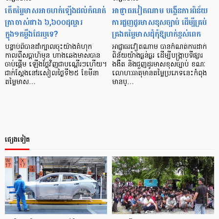
តើតម្លៃមាសអាចហក់ឡើងដល់កំណត់
អាជ្ញាធរវៀតណាម បង្កើនការពិន័យ
ត្រាចាស់ជាង ៦,៦០០ដុល្លារ
ការជួញដូរមាសខុសច្បាប់ ដើម្បីគ្រប់
ក្នុង១តម្លឹងដែរឬទេ?
គ្រងតម្លៃមាសដុំកុំឱ្យហក់ខ្ពស់ពេក
បន្ទាប់ពីបានដាំក្បាលចុះយ៉ាងគំហុក
អាជ្ញាធរវៀតណាម បានកំណត់ការដាក់
កាលពីសប្ដាហ៍មុន ហាងឆេងមាសបាន
ពិន័យយ៉ាងធ្ងន់ធ្ងរ ដើម្បីបង្ក្រាបទីផ្សារ
ចាប់ផ្ដើម ឡើងថ្លៃវិញជាបណ្ដើរៗហើយ។
ងងឹត និងជួញដូរមាសខុសច្បាប់ ខណៈ
ជាក់ស្ដែងនៅរសៀលថ្ងៃទី២៥ ខែមីនា
លោហៈធាតុមានតម្លៃប្រភេទនេះកំពុង
តម្លៃមាស…
មានប្…
ផ្សេងទៀត