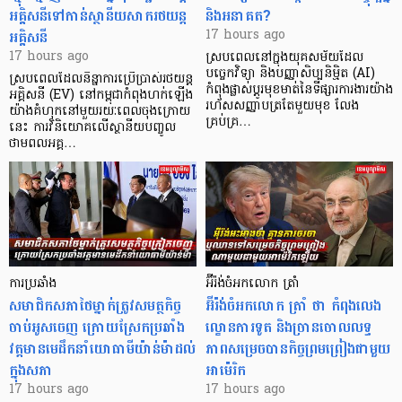
អគ្គិសនីទៅកាន់ស្ថានីយសាករថយន្ត
និងអនាគត?
អគ្គិសនី
17 hours ago
17 hours ago
ស្របពេលនៅក្នុងយុគសម័យដែល
បច្ចេកវិទ្យា និងបញ្ញាសិប្បនិម្មិត (AI)
ស្របពេលដែលនិន្នាការប្រើប្រាស់រថយន្ត
កំពុងផ្លាស់ប្តូរមុខមាត់នៃទីផ្សារការងារយ៉ាង
អគ្គិសនី (EV) នៅកម្ពុជាកំពុងហក់ឡើង
រហ័សសញ្ញាបត្រតែមួយមុខ លែង
យ៉ាងគំហុកនៅមួយរយៈពេលចុងក្រោយ
គ្រប់គ្រ…
នេះ ការវិនិយោគលើស្ថានីយបញ្ចូល
ថាមពលអគ្គ…
ការប្រឆាំង
អ៊ីរ៉ង់ចំអកលោក ត្រាំ
សមាជិកសភាថៃម្នាក់ត្រូវសមត្ថកិច្ច
អ៊ីរ៉ង់ចំអកលោក ត្រាំ ថា កំពុងលេង
ចាប់អូសចេញ ក្រោយស្រែកប្រឆាំង
ល្ខោនការទូត និងច្រានចោលលទ្ធ
វត្តមានមេដឹកនាំយោធាមីយ៉ាន់ម៉ាដល់
ភាពសម្រេចបានកិច្ចព្រមព្រៀងជាមួយ
ក្នុងសភា
អាម៉េរិក
17 hours ago
17 hours ago