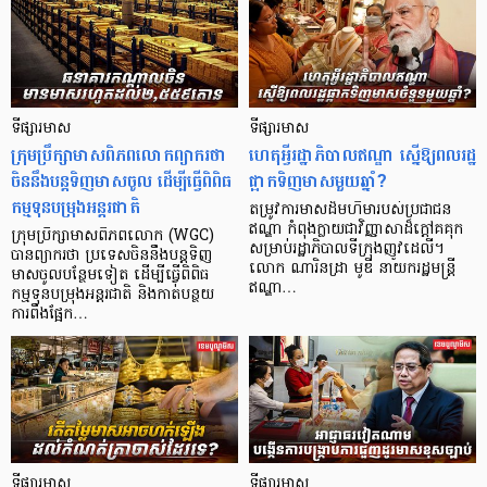
ទីផ្សារមាស
ទីផ្សារមាស
ក្រុមប្រឹក្សាមាសពិភពលោក​ព្យាករថា
ហេតុអ្វីរដ្ឋាភិបាលឥណ្ឌា ស្នើឱ្យពលរដ្ឋ
ចិននឹងបន្តទិញមាសចូល ដើម្បីធ្វើពិពិធ
ផ្អាកទិញមាស​មួយឆ្នាំ?
កម្មទុនបម្រុង​អន្តរជាតិ​​
តម្រូវការមាសដ៏មហិមារបស់ប្រជាជន
ឥណ្ឌា កំពុងក្លាយជាវិញ្ញាសាដ៏ក្តៅគគុក
ក្រុមប្រឹក្សាមាសពិភពលោក (WGC)
សម្រាប់រដ្ឋាភិបាលទីក្រុងញូវដេលី។
បានព្យាករថា ប្រទេសចិននឹងបន្តទិញ
លោក ណារិនដ្រា មូឌី នាយករដ្ឋមន្ត្រី
មាសចូលបន្ថែមទៀត ដើម្បីធ្វើពិពិធ
ឥណ្ឌា…
កម្មទុនបម្រុងអន្តរជាតិ និងកាត់បន្ថយ
ការពឹងផ្អែក…
ទីផ្សារមាស
ទីផ្សារមាស