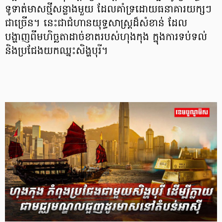
ទូទាត់មាសថ្មីសន្លាងមួយ ដែលគាំទ្រដោយធនាគារយក្សៗ
ជាច្រើន។ នេះជាជំហានយុទ្ធសាស្ត្រដ៏សំខាន់ ដែល
បង្ហាញពីមហិច្ឆតាដាច់ខាតរបស់ហុងកុង ក្នុងការទប់ទល់
និងប្រជែងយកឈ្នះសិង្ហបុរី។