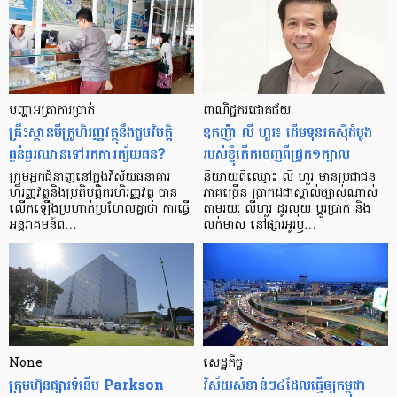
បញ្ហា​អត្រា​ការប្រាក់
ពាណិជ្ជករជោគជ័យ
គ្រឹះស្ថាន​មីក្រូ​ហិរញ្ញវត្ថុ​នឹង​ជួប​វិបត្តិ​
ឧកញ៉ា លី ហួរ៖ ដើមទុនរកស៊ីដំបូង
ធ្ងន់ធ្ងរ​ឈាន​ទៅ​រក​ការ​ក្ស័យធន?
របស់ខ្ញុំកើតចេញពីជ្រូក១ក្បាល
ក្រុម​អ្នក​ជំនាញ​នៅ​ក្នុង​វិស័យ​ធនាគារ
និយាយ​ពី​ឈ្មោះ លី ហួរ មាន​ប្រជាជន​
ហិរញ្ញវត្ថុ​និង​ប្រតិបត្តិករ​ហិរញ្ញ​វត្ថុ បាន​​
ភាគ​ច្រើន ប្រាកដ​ជា​ស្គាល់​ច្បាស់​ណាស់
លើក​ឡើង​ប្រហាក់​ប្រហែល​គ្នា​ថា ការ​ធ្វើ​
តាមរយៈ លីហួរ ដូរ​លុយ ប្តូរ​បា្រក់ និង​
អន្តរាគមន៍​ព…
លក់​មាស នៅ​ផ្សារ​អូរ​ឫ…
None
សេដ្ឋកិច្ច​
ក្រុមហ៊ុនផ្សារទំនើប Parkson
វិស័យ​សំខាន់ៗ​៤​ដែល​ធ្វើ​ឲ្យ​កម្ពុជា​