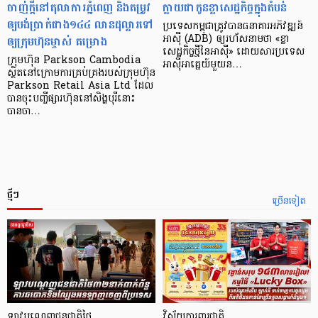
ចាញ់ក្ដីនៅតុលាការភ្នំពេញ និងតម្រូវ
ក្លាយ​ជា​កូន​ខ្លា​សេដ្ឋកិច្ច​ក្នុង​តំបន់
ឲ្យបង់ប្រាក់ជាង១៤៤ លានដុល្លារទៅ
ប្រទេស​កម្ពុជា​ត្រូវ​បាន​ធនាគារ​អភិវឌ្ឍន៍​
ឲ្យក្រុមហ៊ុនម្ចាស់ គម្រោង
អាស៊ី (ADB) ឲ្យ​រហ័ស​នាមថា «ខ្លា​
សេដ្ឋកិច្ច​ថ្មី​នៃ​អាស៊ី» ដោយសារ​ប្រទេស​
ក្រុមហ៊ុន Parkson Cambodia
អាស៊ី​អាគ្នេយ៍​មួយ​ន…
ស្ថិតនៅក្រោមការគ្រប់គ្រងរបស់ក្រុមហ៊ុន
Parkson Retail Asia Ltd ដែល
បានចុះបញ្ចីផ្សារហ៊ុននៅសិង្ហបុរីនោះ
បានចា…
ថ្មីៗ
ច្រើនទៀត
ឡាវបណ្តេញជនជាតិថៃ
វិស័យការពារជាតិ