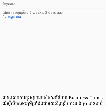
ទីផ្សារមាស
ដោយ
​ ខេមបូណូមីស
4 weeks, 2 days ago
អំពី
ទីផ្សារមាស
យោងតាមការចុះផ្សាយរបស់សារព័ត៌មាន Business Times
ដើម្បីបើកសមរភូមិប្រជែងជាមួយសិង្ហបុរី កោះហុងកុង បានចាប់