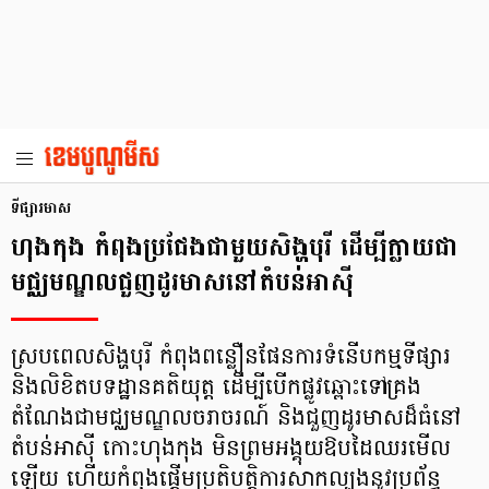
ទីផ្សារមាស
ហុងកុង កំពុងប្រជែងជាមួយសិង្ហបុរី ដើម្បីក្លាយជា
មជ្ឈមណ្ឌលជួញដូរមាសនៅតំបន់អាស៊ី
ស្របពេលសិង្ហបុរី កំពុងពន្លឿនផែនការទំនើបកម្មទីផ្សារ
និងលិខិតបទដ្ឋានគតិយុត្ត ដើម្បីបើកផ្លូវឆ្ពោះទៅគ្រង
តំណែងជាមជ្ឈមណ្ឌលចរាចរណ៍ និងជួញដូរមាសដ៏ធំនៅ
តំបន់អាស៊ី កោះហុងកុង មិនព្រមអង្គុយឱបដៃឈរមើល
ឡើយ ហើយកំពុងផ្តើមប្រតិបត្តិការសាកល្បងនូវប្រព័ន្ធ