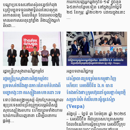
ការរកឃើញអ្នកឆ្លងកូវីដ-១៩ ថ្មីចំនួន
បណ្តាប្រទេសនៅអាស៊ីអាគ្នេយ៍កំពុង
៦៥នាក់បន្ថែមទៀត នៅក្នុងព្រឹកថ្ងៃទី
ត្រៀមខ្លួនទទួលរងឥទ្ធិពលនៃបាតុភូត
២៥ ខែកុម្ភៈ ឆ្នាំ២០២១ ដោយក្នុងនោះ
អាកាសធាតុ អែលនីណូ ដែលអាចបង្កឱ្យ
…
មានអាកាសធាតុក្តៅខ្លាំង និងភ្លៀងធ្លាក់
តិចជា…
រដ្ឋមន្ត្រីក្រសួងពាណិជ្ជកម្មថៃ
អត្ថបទពាណិជ្ជកម្ម
រដ្ឋមន្ត្រីក្រសួងពាណិជ្ជកម្មថៃ៖
វេស៉្បាបានត្រឡប់មកកម្ពុជាវិញ
ប្រទេសថៃនឹងគ្មានការគំរាមកំហែងពី
ហើយ៖​ អេចជីប៊ីវ័ន ឯ.ក​ បាន
បញ្ហាកង្វះខាតស្បៀងអាហារនោះទេ
តែងតាំងជាក្រុមហ៊ុននាំចូលផ្តាច់មុខថ្មី
សម្រាប់ម៉ាក់យីហោរ​ម៉ូតូ​វេស៉្បា​
ទោះបីជាសង្គ្រាមរុស្ស៊ី-អ៊ុយក្រែនបណ្តាល
(Vespa)
ឲ្យប្រទេសជាច្រើនព្រួយបារម្ភអំពីសន្តិ
សុខស្បៀងអាហារ ហើយព្រមទាំងហាម
សិង្ហបុរី – ថ្ងៃទី ៣ ខែមិថុនា ឆ្នាំ ២០២៥
ឃាត់ការនាំចេញនានា ដើម្បីធានាការ
– អេចជីប៊ីវ័ន គឺជាគ្រុបសហគ្រាសមួយ
ផ្គត់ផ្…
ដែលដំណើរការស្ថិតក្រោម អេចជីប៊ីគ្រុប
ដែលមានឈ្មោះល្បីល្បាញនៅប្រទ…