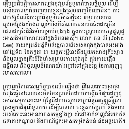
ផ្តើមប្រតិបត្តិការសាកល្បងនូវប្រព័ន្ធទូទាត់មាសថ្មីមួយ ដើម្បី
បង្កើនភាពទាក់ទាញរបស់ខ្លួនក្នុងស្រូបទាញវិនិយោគិន។ ការ
ដាក់ឱ្យដំណើរការប្រព័ន្ធទូទាត់មាសថ្មីនេះ ទទួលបានការ
ជ្រោមជ្រែងយ៉ាងពេញទំហឹងពីសំណាក់ធនាគារធំៗជាច្រើន
ដែលជាគ្រឹះដ៏រឹងមាំសម្រាប់ហុងកុង ក្នុងការស្រូបយកចរន្តជួញដូ
រមាសដ៏មហាសាលនៅក្នុងតំបន់អាស៊ី។ លោក ចន លី (John
Lee) នាយកប្រតិបត្តិតំបន់រដ្ឋបាលពិសេសហុងកុងបានអះអាង
នៅថ្ងៃទី៧ ខែកក្កដា ថា យន្តការថ្មីនេះនឹងជួយកសាងគ្រឹះស្ថាន
និងមូលដ្ឋានគ្រឹះដ៏រឹងមាំសម្រាប់កោះហុងកុង ក្នុងការបង្កើន
ឥទ្ធិពល និងចូលរួមចំណែកយ៉ាងជ្រៅទៅក្នុងចរន្ត នៃការជួញដូ
រមាសសកល។
ក្រុមអ្នកវិភាគសេដ្ឋកិច្ចបានលើកឡើងថា អ្វីដែលកោះហុងកុង
កំពុងធ្វើនៅពេលនេះមិនមែនគ្រាន់តែជាការបង្កើតទីផ្សារជួញដូ
រមាសធម្មតានោះទេ ប៉ុន្តែគឺជាការស្ថាបនាប្រព័ន្ធអេកូឡូស៊ីគ្រប់
គ្រងមួយដ៏ទូលំទូលាយ ដើម្បីធានាថា ចរន្តសាច់ប្រាក់ និងមាស
របស់កោះនេះមានភាពសកម្មខ្លាំងក្លា សំដៅទាក់ទាញវិនិយោគិន
ធនាគារកណ្តាល និងពាណិជ្ជករមាសកម្រិតតំបន់ និងអន្តរជាតិ។