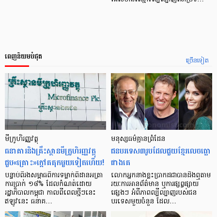
ពេញនិយមបំផុត
ច្រើនទៀត
មីក្រូ​ហិរញ្ញវត្ថុ
មនុស្ស​ធម៌​គ្មាន​ព្រំដែន
ធនាគារ​និង​គ្រឹះស្ថាន​មីក្រូ​ហិរញ្ញវត្ថុ​
ជន​បរទេស​៣​រូប​ដែល​ជួយ​ខ្មែរ​លេច​ធ្លោ​
ជួប«គ្រោះ»ក្តៅ​គគុក​មួយ​ទៀត​ហើយ!
ជាង​គេ
បន្ទាប់​ពី​រង​សម្ពាធ​​ពី​ការ​ទម្លាក់​ពិដាន​អត្រា​
លោកអ្នក​នាង​ខ្លះ​ប្រាកដ​ជា​បាន​​ដឹង​ឮ​តាម​
ការ​ប្រាក់ ១៨​% ដែល​កំណត់​ដោយ​
រយៈ​ការ​អាន​ព័ត៌មាន ឬ​ការ​ផ្សព្វផ្សាយ​
រដ្ឋាភិបាល​កម្ពុជា កាល​ពី​ពេល​ថ្មីៗ​នេះ
ផ្សេងៗ អំពី​ភាព​ល្បីល្បាញ​របស់​ជន​
ឥឡូវ​នេះ ធនាគ…
បរទេស​មួយ​ចំនួន ដែល…