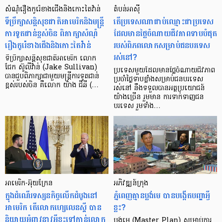
សំណុំរឿងកូរ៉េខាងជើងនិងកោះតៃវ៉ាន់
តំបន់អាស៊ី
ទីប្រឹក្សាសន្តិសុខជាតិអាមេរិកនិងមន្ត្រី
តើប្រទេសណាជាប់ឈ្មោះជាប្រទេស
ការទូតជាន់ខ្ពស់ចិន ពិភាក្សាសំណុំ
ដែលមានថ្លៃចំណាយជីវភាពទាបបំផុត
រឿងកូរ៉េខាងជើងនិងកោះតៃវ៉ាន់
របស់ពិភពលោកសម្រាប់ជនបរទេស
រស់នៅ?
ទីប្រឹក្សាសន្តិសុខជាតិអាមេរិក លោក
ជែក ស៊ូលីវ៉ាន់ (Jake Sullivan)
ប្រទេសមួយដែលមានថ្លៃចំណាយជីវភាព
បានជួបពិភាក្សាជាមួយមន្ត្រីការទូតជាន់
ប្រចាំថ្ងៃទាបខ្លាំងសម្រាប់ជនបរទេស
ខ្ពស់របស់ចិន គឺលោក យ៉ាង ជីឆី (…
រស់នៅ នឹងទទួលបានអត្ថប្រយោជន៍
យ៉ាងច្រើន រួមមាន ការទាក់ទាញជន
បរទេស រួមទាំង…
អាមេរិក-អ៊ុយក្រែន
អភិវឌ្ឍន៍​ក្រុង
ក្នុងដំណើរទស្សនកិច្ចលើកដំបូងនៅ
ភ្នំពេញ​គ្មាន​ប្លង់​មេ បាន​បង្កើត​បញ្ហា​អ្វី​
អាមេរិក តើលោកហ្សេលេនស្គី បាន
ខ្លះ?
និយាយអំពាវនាវអ្វីខ្លះទៅកាន់លោក
ប្លង់មេ (Master Plan) សម្រាប់​ការ​