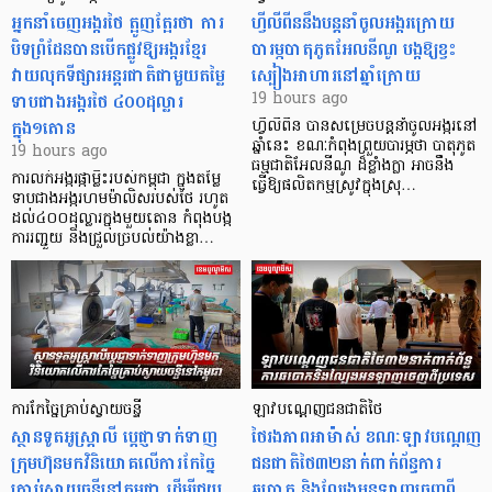
អ្នកនាំចេញអង្ករថៃ ត្អូញត្អែរថា ការ
ហ្វីលីពីននឹងបន្តនាំចូលអង្ករក្រោយ
បិទព្រំដែនបានបើកផ្លូវឱ្យអង្ករខ្មែរ
បារម្ភបាតុភូតអែលនីណូ បង្កឱ្យខ្វះ
វាយលុកទីផ្សារអន្តរជាតិជាមួយតម្លៃ
ស្បៀងអាហារនៅឆ្នាំក្រោយ
ទាបជាងអង្ករថៃ ៤០០ដុល្លារ
19 hours ago
ក្នុង១តោន
ហ្វីលីពីន បាន​សម្រេចបន្តនាំចូលអង្ករនៅ
ឆ្នាំនេះ ខណៈកំពុងព្រួយបារម្ភថា បាតុភូត
19 hours ago
ធម្មជាតិអែលនីណូ ដ៏ខ្លាំងក្លា​ អាចនឹង
ការលក់អង្ករផ្កាម្លិះរបស់កម្ពុជា ក្នុងតម្លៃ
ធ្វើឱ្យផលិតកម្មស្រូវក្នុងស្រុ…
ទាបជាងអង្ករហមម៉ាលិសរបស់ថៃ រហូត
ដល់៤០០ដុល្លារក្នុងមួយតោន កំពុងបង្ក
ការរញ្ជួយ និងជ្រួលច្របល់យ៉ាងខ្លា…
ការកែច្នៃគ្រាប់ស្វាយចន្ទី
ឡាវបណ្តេញជនជាតិថៃ
ស្ថានទូតអូស្ត្រាលី ប្តេជ្ញាទាក់ទាញ
ថៃរងភាពអាម៉ាស់ ខណៈឡាវបណ្តេញ
ក្រុមហ៊ុនមក​វិនិយោគលើការកែច្នៃ
ជនជាតិថៃ៣២នាក់ពាក់ព័ន្ធការ
គ្រាប់ស្វាយចន្ទីនៅកម្ពុជា ដើម្បីជួយ
ឆបោក និងល្បែងអនឡាញចេញពី