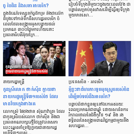
ចូ បៃដិន និងសភាអាមេរិក?
រៀបចំ​ទីក្រុង​នីមួយៗ​ក្នុង​រយៈ​ពេល​វែង ជា​
បន្ទាត់​សម្រាប់​គូស​វាស​ដើម្បី​ធ្វើ​ឲ្យ​ទីក្រុង​
ក្នុងដំណើរទស្សនកិច្ចដ៏កម្រ និងជាលើក
មួយ​មាន​សោ…
ដំបូងទៅកាន់ទឹកដីសហរដ្ឋអាមេរិក ចំ
ពេលដែលសង្គ្រាមអូសបន្លាយដល់
ប្រមាណ ៣០០ថ្ងៃមកហើយនោះ
ប្រធានាធិបតីអ៊ុយក្រែ…
នាយករដ្ឋមន្ត្រី
ប្រទេសចិន - អាមេរិក
កូនស្រីលោក ថាក់ស៊ីន ក្លាយជា
អ្វីខ្លះជាជំហរការទូតមុតស្រួចរបស់ចិន
នាយករដ្ឋមន្ត្រីទី៣១របស់ថៃ ដែល
ដើម្បីទប់ទល់នឹងអាមេរិក?
មានវ័យក្មេងជាងគេ
បន្ទាប់ពីដាក់ខ្លួនឲ្យនៅឯកោអស់រយៈ
ពេលប្រមាណជា៣ឆ្នាំ ដោយសារតែការ
លោកស្រី ផែថងថាន ស៊ីណាវ៉ាត្រា ដែល
រីករាលដាលនៃជំងឺកូវីដ ១៩ និង រង
ជាកូនស្រីរបស់លោក ថាក់ស៊ីន និងជា
ឥទ្ធិពលនៃសង្រ្គាមពាណិជ្ជកម្មជាមួយនឹង
ប្រធានគណបក្សភឿថៃត្រូវបានសភា
សហរដ្ឋអា…
បោះឆ្នោតគាំទ្រឱ្យក្លាយជានាយករដ្ឋ
មន្ត្រីទី៣១របស់…