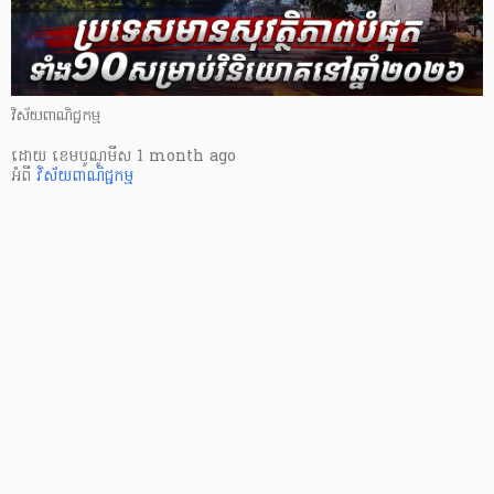
វិស័យពាណិជ្ជកម្ម
ដោយ
​ ខេមបូណូមីស
1 month ago
អំពី
វិស័យពាណិជ្ជកម្ម