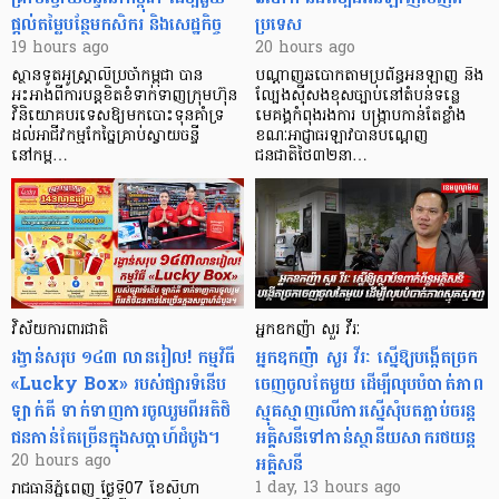
ផ្តល់តម្លៃបន្ថែមកសិករ និងសេដ្ឋកិច្ច
ប្រទេស
19 hours ago
20 hours ago
ស្ថានទូតអូស្ត្រាលីប្រចាំកម្ពុជា បាន
បណ្តាញឆបោកតាមប្រព័ន្ធអនឡាញ និង
អះអាងពីការបន្តខិតខំទាក់ទាញក្រុមហ៊ុន
ល្បែងស៊ីសងខុសច្បាប់នៅតំបន់ទន្លេ
វិនិយោគបរទេសឱ្យមកបោះទុនគាំទ្រ
មេគង្គកំពុងរងការ បង្ក្រាប​កាន់តែខ្លាំង
ដល់អាជីវកម្មកែច្នៃគ្រាប់ស្វាយចន្ទី
ខណៈអាជ្ញាធរឡាវបានបណ្តេញ
នៅកម្ព…
ជនជាតិថៃ៣២នា…
វិស័យការពារជាតិ
អ្នកឧកញ៉ា សួរ វីរៈ
រង្វាន់សរុប ១៤៣ លានរៀល! កម្មវិធី
អ្នកឧកញ៉ា សួរ វីរៈ ស្នើឱ្យបង្កើតច្រក
«Lucky Box» របស់ផ្សារទំនើប
ចេញចូលតែមួយ ដើម្បីលុបបំបាត់ភាព
ឡាក់គី ទាក់ទាញការចូលរួមពីអតិថិ
ស្មុគស្មាញលើការស្នើសុំបតភ្ជាប់ចរន្ត
ជនកាន់តែច្រើនក្នុងសប្តាហ៍ដំបូង។
អគ្គិសនីទៅកាន់ស្ថានីយសាករថយន្ត
អគ្គិសនី
20 hours ago
1 day, 13 hours ago
រាជធានីភ្នំពេញ ថ្ងៃទី07 ខែសីហា