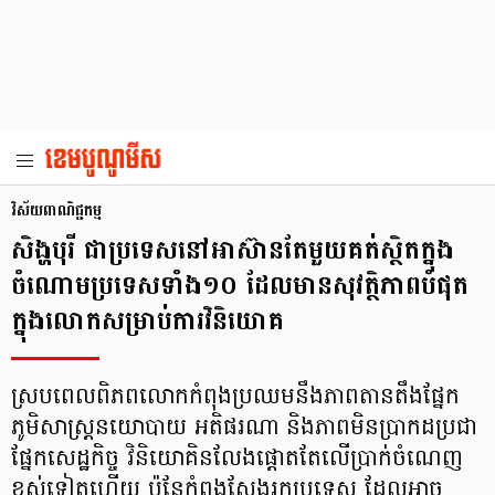
វិស័យពាណិជ្ជកម្ម
សិង្ហបុរី ជាប្រទេសនៅអាស៊ានតែមួយគត់ស្ថិតក្នុង
ចំណោមប្រទេសទាំង១០ ដែលមានសុវត្ថិភាពបំផុត
ក្នុង​លោក​សម្រាប់ការវិនិយោគ
ស្របពេលពិភពលោកកំពុងប្រឈមនឹងភាពតានតឹងផ្នែក
ភូមិសាស្ត្រនយោបាយ អតិផរណា និងភាពមិនប្រាកដប្រជា
ផ្នែកសេដ្ឋកិច្ច វិនិយោគិនលែង​ផ្តោតតែលើប្រាក់ចំណេញ
ខ្ពស់ទៀតហើយ ប៉ុន្តែកំពុងស្វែងរកប្រទេស ដែលអាច