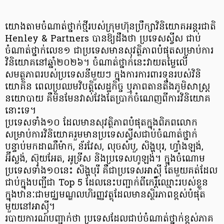
យោងតាមចំណាត់ថ្នាក់ថ្មីរបស់ក្រុមហ៊ុនប្រឹក្សាវិនិយោគអន្តរជាតិ
Henley & Partners បានឱ្យដឹងថា ប្រទេសស្វីស ជាប់
ចំណាត់ថ្នាក់លេខ១ ជាប្រទេសមានសុវត្ថិភាពបំផុតសម្រាប់ការ
វិនិយោគនៅឆ្នាំ២០២៦។ ចំណាត់ថ្នាក់នេះវាយតម្លៃលើ
សមត្ថភាពរបស់ប្រទេសនីមួយៗ ក្នុងការការពារទុនរបស់វិនិ
យោគិន ពេលប្រឈមវិបត្តិសេដ្ឋកិច្ច ឬភាពតានតឹងភូមិសាស្ត្រ
នយោបាយ គឺមិនមែនវាស់វែងតែប្រាក់ចំណេញពីការវិនិយោគ
នោះទេ។
ប្រទេសទាំង១០ ដែលមានសុវត្ថិភាពបំផុតក្នុងពិភពលោក
សម្រាប់ការវិនិយោគរួមមានប្រទេសស្វីសជាប់ចំណាត់ថ្នាក់
បន្ទាប់មកដាណឺម៉ាក, ន័រវែស, លុចសំបួ, សិង្ហបុរ, ហ្វាំងឡង់,
អ៊ីស្លង់, ស៊ុយអែត, អូទ្រីស និងប្រទេសហូឡង់។ ក្នុងចំណោម
ប្រទេសទាំង១០នេះ សិង្ហបុរី គឺជាប្រទេសអាស៊ី តែមួយគត់ដែល
ជាប់ក្នុងបញ្ជីជា Top 5 ដែលនេះបញ្ជាក់ពីកេរ្តិ៍ឈ្មោះរបស់ខ្លួន
ក្នុងឋានៈជាមជ្ឈមណ្ឌលហិរញ្ញវត្ថុដែលមានស្ថិរភាពខ្ពស់បំផុត
មួយនៅអាស៊ី។
របាយការណ៍បញ្ជាក់ថា ប្រទេសដែលជាប់ចំណាត់ថ្នាក់ខ្ពស់ភាគ