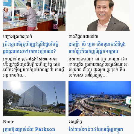
បញ្ហា​អត្រា​ការប្រាក់
ពាណិជ្ជករជោគជ័យ
គ្រឹះស្ថាន​មីក្រូ​ហិរញ្ញវត្ថុ​នឹង​ជួប​វិបត្តិ​
ឧកញ៉ា លី ហួរ៖ ដើមទុនរកស៊ីដំបូង
ធ្ងន់ធ្ងរ​ឈាន​ទៅ​រក​ការ​ក្ស័យធន?
របស់ខ្ញុំកើតចេញពីជ្រូក១ក្បាល
ក្រុម​អ្នក​ជំនាញ​នៅ​ក្នុង​វិស័យ​ធនាគារ
និយាយ​ពី​ឈ្មោះ លី ហួរ មាន​ប្រជាជន​
ហិរញ្ញវត្ថុ​និង​ប្រតិបត្តិករ​ហិរញ្ញ​វត្ថុ បាន​​
ភាគ​ច្រើន ប្រាកដ​ជា​ស្គាល់​ច្បាស់​ណាស់
លើក​ឡើង​ប្រហាក់​ប្រហែល​គ្នា​ថា ការ​ធ្វើ​
តាមរយៈ លីហួរ ដូរ​លុយ ប្តូរ​បា្រក់ និង​
អន្តរាគមន៍​ព…
លក់​មាស នៅ​ផ្សារ​អូរ​ឫ…
None
សេដ្ឋកិច្ច​
ក្រុមហ៊ុនផ្សារទំនើប Parkson
វិស័យ​សំខាន់ៗ​៤​ដែល​ធ្វើ​ឲ្យ​កម្ពុជា​