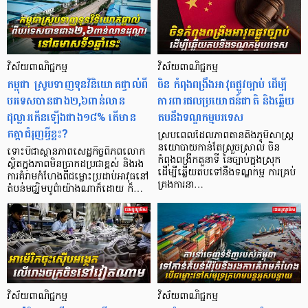
វិស័យពាណិជ្ជកម្ម
វិស័យពាណិជ្ជកម្ម
កម្ពុជា ស្រូបទាញទុនវិនិយោគផ្ទាល់ពី
ចិន កំពុងពង្រឹងអាវុធផ្លូវច្បាប់ ដើម្បី
បរទេសបានជាង២,៦ពាន់លាន
ការពារផលប្រយោជន៍ជាតិ និងឆ្លើយ
ដុល្លារកើនឡើងជាង១៨%​ តើមាន
តបនឹងទណ្ឌកម្មបរទេស
កត្តាជំរុញអ្វីខ្លះ?
ស្របពេលដែលភាពតានតឹងភូមិសាស្ត្រ
នយោបាយកាន់តែស្រួចស្រាល់ ចិន
ទោះបីជាស្ថានភាពសេដ្ឋកិច្ចពិភពលោក
កំពុងពង្រីកតួនាទី នៃច្បាប់ក្នុងស្រុក
ស្ថិតក្នុងភាពមិនប្រាកដប្រជាខ្ពស់ និងរង
ដើម្បីឆ្លើយតបទៅនឹងទណ្ឌកម្ម ការគ្រប់
ការគំរាមកំហែងពីជម្លោះប្រដាប់អាវុធនៅ
គ្រងការនា…
តំបន់មជ្ឈិមបូព៌ាយ៉ាងណាក៏ដោយ ក៏…
វិស័យពាណិជ្ជកម្ម
វិស័យពាណិជ្ជកម្ម