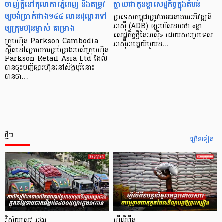
ចាញ់ក្ដីនៅតុលាការភ្នំពេញ និងតម្រូវ
ក្លាយ​ជា​កូន​ខ្លា​សេដ្ឋកិច្ច​ក្នុង​តំបន់
ឲ្យបង់ប្រាក់ជាង១៤៤ លានដុល្លារទៅ
ប្រទេស​កម្ពុជា​ត្រូវ​បាន​ធនាគារ​អភិវឌ្ឍន៍​
ឲ្យក្រុមហ៊ុនម្ចាស់ គម្រោង
អាស៊ី (ADB) ឲ្យ​រហ័ស​នាមថា «ខ្លា​
សេដ្ឋកិច្ច​ថ្មី​នៃ​អាស៊ី» ដោយសារ​ប្រទេស​
ក្រុមហ៊ុន Parkson Cambodia
អាស៊ី​អាគ្នេយ៍​មួយ​ន…
ស្ថិតនៅក្រោមការគ្រប់គ្រងរបស់ក្រុមហ៊ុន
Parkson Retail Asia Ltd ដែល
បានចុះបញ្ចីផ្សារហ៊ុននៅសិង្ហបុរីនោះ
បានចា…
ថ្មីៗ
ច្រើនទៀត
វិស័យស្រូវ អង្ករ
ហ្វីលីពីន