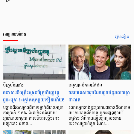
ពេញនិយមបំផុត
ច្រើនទៀត
មីក្រូ​ហិរញ្ញវត្ថុ
មនុស្ស​ធម៌​គ្មាន​ព្រំដែន
ធនាគារ​និង​គ្រឹះស្ថាន​មីក្រូ​ហិរញ្ញវត្ថុ​
ជន​បរទេស​៣​រូប​ដែល​ជួយ​ខ្មែរ​លេច​ធ្លោ​
ជួប«គ្រោះ»ក្តៅ​គគុក​មួយ​ទៀត​ហើយ!
ជាង​គេ
បន្ទាប់​ពី​រង​សម្ពាធ​​ពី​ការ​ទម្លាក់​ពិដាន​អត្រា​
លោកអ្នក​នាង​ខ្លះ​ប្រាកដ​ជា​បាន​​ដឹង​ឮ​តាម​
ការ​ប្រាក់ ១៨​% ដែល​កំណត់​ដោយ​
រយៈ​ការ​អាន​ព័ត៌មាន ឬ​ការ​ផ្សព្វផ្សាយ​
រដ្ឋាភិបាល​កម្ពុជា កាល​ពី​ពេល​ថ្មីៗ​នេះ
ផ្សេងៗ អំពី​ភាព​ល្បីល្បាញ​របស់​ជន​
ឥឡូវ​នេះ ធនាគ…
បរទេស​មួយ​ចំនួន ដែល…