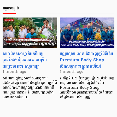
អត្ថបទបន្ទាប់
សមាជិកសភាម្នាក់មកពីបក្ស
មជ្ឈមណ្ឌលតោន និងបាញ់ថ្នាំដ៏ទំនើប
ប្រឆាំងថៃដៀលលោក អានុទីន
Premium Body Shop
ពេញៗមាត់ថា ស្តេចកញ្ឆា
បើកសម្ពោធជាផ្លូវការហើយ!
1 month ago
1 month ago
សវនាការក្នុងរដ្ឋសភាថៃបានផ្ទុះការ
នៅថ្ងៃទី ០២ ខែកក្កដា ឆ្នាំ ២០២៦ មជ្ឈ
ជជែកដេញដោលយ៉ាងក្តៅគគុក បន្ទាប់ពី
មណ្ឌលតោន និងបាញ់ថ្នាំដ៏ទំនើប
សមាជិកសភាមណ្ឌលក្រុងបាងកកមកពី
Premium Body Shop
គណបក្សប្រជាជន ដែលជាបក្សប្រឆាំង
បានបើកសម្ពោធជាផ្លូវការហើយ ដែលជា
បានបើកការវាយប្…
កន្លែងតោន និងបាញ់ថ្ន…