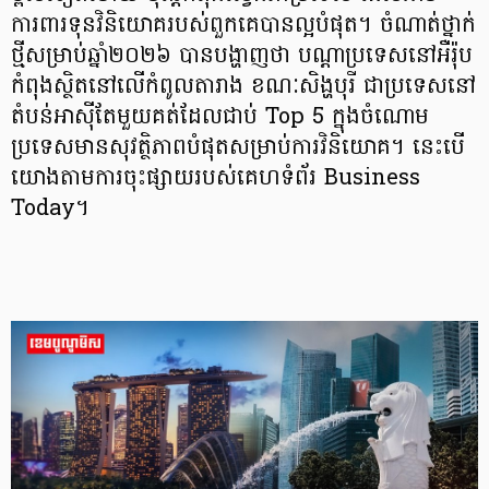
ការពារទុនវិនិយោគរបស់​ពួកគេបានល្អបំផុត។ ចំណាត់ថ្នាក់
ថ្មីសម្រាប់ឆ្នាំ២០២៦ បានបង្ហាញថា បណ្ដាប្រទេសនៅអឺរ៉ុប
កំពុងស្ថិតនៅលើ​កំពូលតារាង ខណៈសិង្ហបុរី ជាប្រទេសនៅ
តំបន់អាស៊ីតែមួយគត់ដែលជាប់ Top 5 ក្នុងចំណោម
ប្រទេសមានសុវត្ថិភាពបំផុតសម្រាប់ការវិនិយោគ។ ​នេះបើ​
យោងតាមការចុះផ្សាយរបស់គេហទំព័រ Business
Today។