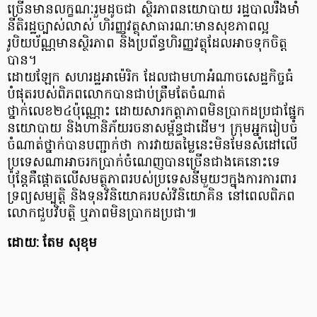
ច្រើនមានលក្ខណៈរួមដូចជា ស្ថិរភាពនយោបាយ រដ្ឋបាលរឹងមាំ
នីតិរដ្ឋច្បាស់លាស់ ហិរញ្ញវត្ថុសាធារណៈមានសុខភាពល្អ
រូបិយប័ណ្ណមានស្ថិរភាព និងប្រព័ន្ធហិរញ្ញវត្ថុដែលអាចទុកចិត្ត
បាន។
ដោយឡែក សហរដ្ឋអាម៉េរិក ដែលជាមហាអំណាចសេដ្ឋកិច្ចធំ
បំផុតរបស់ពិភពលោកបានជាប់ត្រឹមតែចំណាត់
ថ្នាក់លេខ២៤ប៉ុណ្ណោះ ដោយសារកត្តាភាពមិនប្រាកដប្រជាផ្នែក
នយោបាយ និងហានិភ័យរចនាសម្ព័ន្ធជាដើម។ ក្រុមអ្នករៀបចំ
ចំណាត់ថ្នាក់បានបញ្ជាក់ថា ការវាយតម្លៃនេះមិនមែនសំដៅលើ
ប្រទេសណាអាចរកប្រាក់ចំណេញបានច្រើនជាងគេនោះទេ
ប៉ុន្តែគឺផ្តោតលើសមត្ថភាពរបស់ប្រទេសនីមួយៗក្នុងការការពារ
ទ្រព្យសម្បត្តិ និងទុនវិនិយោគរបស់វិនិយោគិន នៅពេលពិភព
លោកជួបវិបត្តិ ឬភាពមិនប្រាកដប្រជា៕
ដោយ: តែម សុខុម