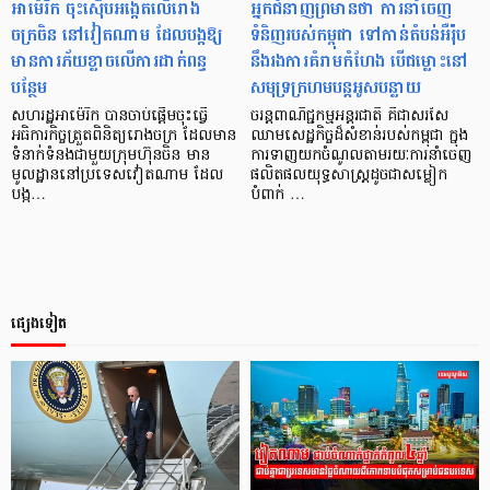
អាម៉េរិក ចុះស៊ើបអង្កេតលើរោង
អ្នកជំនាញព្រមានថា ការនាំចេញ
ចក្រចិន នៅវៀតណាម ដែលបង្កឱ្យ
ទំនិញរបស់កម្ពុជា ទៅកាន់តំបន់អឺរ៉ុប
មានការភ័យខ្លាចលើការដាក់ពន្ធ
នឹងរងការគំរាមកំហែង បើជម្លោះនៅ
បន្ថែម
សមុទ្រក្រហមបន្តអូសបន្លាយ
សហរដ្ឋអាម៉េរិក បាន​ចាប់ផ្តើមចុះធ្វើ
ចរន្តពាណិជ្ជកម្មអន្តរជាតិ គឺជាសរសៃ
អធិការកិច្ចត្រួតពិនិត្យរោងចក្រ ដែលមាន
ឈាមសេដ្ឋកិច្ចដ៏សំខាន់របស់កម្ពុជា ក្នុង
ទំនាក់ទំនងជាមួយក្រុមហ៊ុនចិន​ មាន
ការទាញយកចំណូលតាមរយៈការនាំចេញ
មូលដ្ឋាននៅប្រទេសវៀតណាម ដែល​
ផលិតផលយុទ្ធសាស្ត្រដូចជាសម្លៀក
បង្ក…
បំពាក់ …
ផ្សេងទៀត