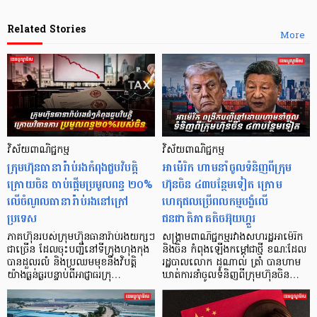
Related Stories
More
វិស័យពាណិជ្ជកម្ម
វិស័យពាណិជ្ជកម្ម
ក្រុមហ៊ុនធានារ៉ាប់រងកំពុងជួបវិបត្តិ
អាម៉េរិក ហាមនាំចូលទំនិញពីក្រុម
ក្រោយចិន ចាប់ផ្តើមប្រមូលពន្ធ ២០%
ហ៊ុនចិន ៤៣បន្ថែមទៀត ក្រោម
លើចំណូលធានារ៉ាប់រងនៅក្រៅ
ហេតុផលប្រើពលកម្មបង្ខំលើ
ប្រទេស
ជនជាតិភាគតិចអ៊ុយហ្គួរ
ភាគហ៊ុនរបស់ក្រុមហ៊ុនធានារ៉ាប់រងយក្សៗ
សង្គ្រាមពាណិជ្ជកម្មរវាងសហរដ្ឋអាម៉េរិក
ជាច្រើន ដែលចុះបញ្ជីនៅទីក្រុងហុងកុង
និងចិន កំពុងឡើងកម្តៅជាថ្មី ខណៈដែល
បានដួលរលំ និងប្រឈមមុខនឹងវិបត្តិ
រដ្ឋបាល​លោក ដូណាល់ ត្រាំ បានហាម
យ៉ាងធ្ងន់ធ្ងរបន្ទាប់ពីអាជ្ញាធរក្រុ…
ឃាត់ការនាំចូលទំនិញពីក្រុមហ៊ុនចិន…